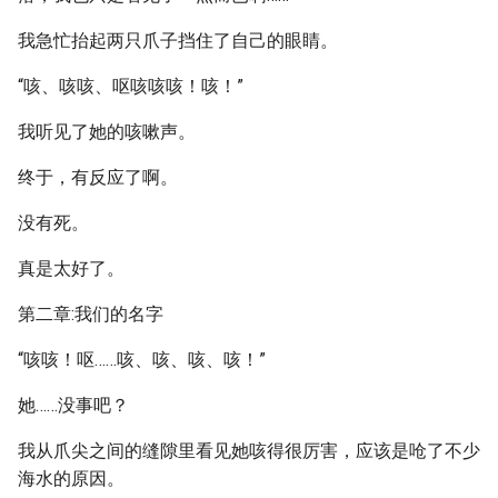
我急忙抬起两只爪子挡住了自己的眼睛。
“咳、咳咳、呕咳咳咳！咳！”
我听见了她的咳嗽声。
终于，有反应了啊。
没有死。
真是太好了。
第二章:我们的名字
“咳咳！呕……咳、咳、咳、咳！”
她……没事吧？
我从爪尖之间的缝隙里看见她咳得很厉害，应该是呛了不少
海水的原因。