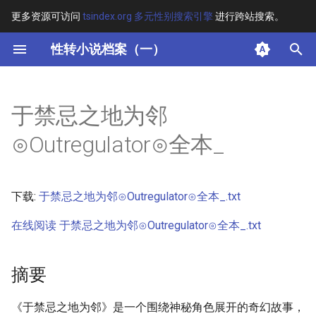
更多资源可访问
tsindex.org 多元性别搜索引擎
进行跨站搜索。
键
性转小说档案（一）
入
摘要
以
于禁忌之地为邻
开
其他信息 [Processed Page
⊙Outregulator⊙全本_
Metadata]
始
搜
正文
下载:
于禁忌之地为邻⊙Outregulator⊙全本_.txt
索
在线阅读 于禁忌之地为邻⊙Outregulator⊙全本_.txt
摘要
《于禁忌之地为邻》是一个围绕神秘角色展开的奇幻故事，