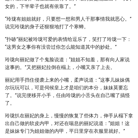
女的，下半辈子也就有依靠了。”
“玲珑有姐姐就好，只要想一想和男人干那事情我就恶心。”
说完玲珑的身子还狠狠地打了个寒蝉。
“扑哧”丽妃被玲珑可爱的表情给逗乐了，笑打了玲珑一下：
“这男女之事你有没尝过你怎么能知道其中的妙处。”
玲珑向丽妃做了个鬼脸说道：“姐姐不知羞，那有向人家说
这事的。”又把丽妃拉倒在榻上，小嘴又亲了上去。
丽妃用手挡住侵袭上来的小嘴，柔声说道：“这事儿妹妹偶
尔玩玩可以，可是伺候皇上才是咱们的本分，妹妹莫要忘
了。”说完便移开小手，任由玲珑的小舌头在自己嘴了搞怪
了。
玲珑扒在丽妃的身上，慢慢的恢复了些体力，伸手从榻下拿
出自己做的软皮内甲，对还在喘息的丽妃说道：“姐姐！这
是妹妹专门为姐姐做的内甲，平日里穿在衣服里就好。”