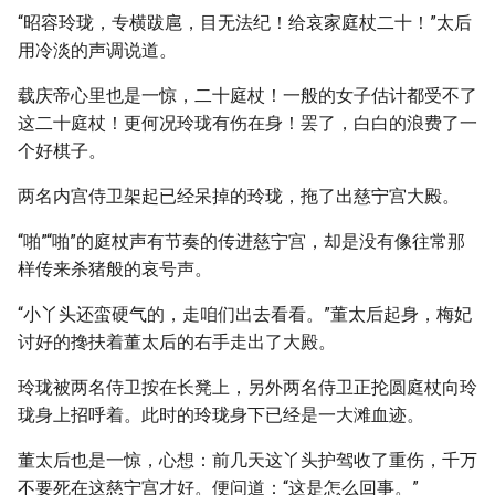
“昭容玲珑，专横跋扈，目无法纪！给哀家庭杖二十！”太后
用冷淡的声调说道。
载庆帝心里也是一惊，二十庭杖！一般的女子估计都受不了
这二十庭杖！更何况玲珑有伤在身！罢了，白白的浪费了一
个好棋子。
两名内宫侍卫架起已经呆掉的玲珑，拖了出慈宁宫大殿。
“啪”“啪”的庭杖声有节奏的传进慈宁宫，却是没有像往常那
样传来杀猪般的哀号声。
“小丫头还蛮硬气的，走咱们出去看看。”董太后起身，梅妃
讨好的搀扶着董太后的右手走出了大殿。
玲珑被两名侍卫按在长凳上，另外两名侍卫正抡圆庭杖向玲
珑身上招呼着。此时的玲珑身下已经是一大滩血迹。
董太后也是一惊，心想：前几天这丫头护驾收了重伤，千万
不要死在这慈宁宫才好。便问道：“这是怎么回事。”