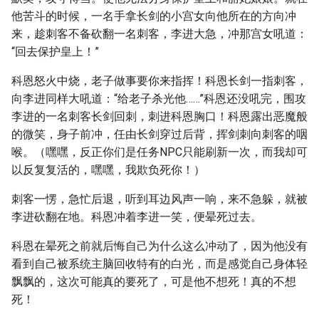
他苦斗的时候，一名手拿长剑的小宫女向他所在的方向冲
来，趁刺客不备砍翻一名刺客，李进大急，冲那宫女吼道：
“回去保护皇上！”
科恩怒火中烧，老子做事要你来指挥！科恩长剑一指刺客，
向李进同样大吼道：“给老子杀光他……”科恩还没吼完，围攻
李进的一名刺客长剑回刺，刺进科恩胸口！科恩露出恶魔般
的微笑，身子前冲，任由长剑穿过后背，挥剑刺向刺客的咽
喉。（嘿嘿，反正你们是任务NPC只能刷新一次，而我却可
以反复复活的，嘿嘿，我欺负死你！）
刺客一愣，急忙后退，听到耳边风声一响，来不急躲，就被
李进砍翻在地。科恩冲着李进一笑，便晕死过去。
科恩在晕死之前就后悔自己为什么这么冲动了，因为他没有
看到自己被系统主脑回收特有的白光，而是感觉自己身体轻
飘飘的，这次可能真的要死了，可是他不想死！真的不想
死！