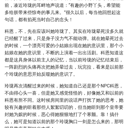
前，凑近玲珑的耳畔地声说道：“有趣的小野丫头，希望能
多给朕带来些惊奇的事儿来。”很久以后，每当他回想起这
句话，都有掐死当时自己的念头！
科恩，不，先在应该叫她玲珑了。其实在玲珑晕死没多久就
已经醒了过来，只是身子没力气不能动弹。就在她晕死过去
的时候，一个漂亮可爱的小姑娘出现在她的意识里，那个小
姑娘在她的意识里，不断的上演着一出出活剧。科恩知道这
都是这具身体以前主人的记忆，当以前玲珑的记忆结束后，
一阵剧烈的头痛再次把她弄晕过去，玩完拉，看来是以前那
个玲珑的意思开始反噬她的意识了。
玲珑再次清醒过来的时候，她知道自己还是那个NPC科恩，
不由得心头一喜，但是她又感觉怪怪的，好像她又和以前的
科恩有所不同。这时候房间里的说话声打扰了她的思考，她
较有兴趣的听着那些人絮絮叨叨的，但当她听到那个皇帝要
封她为嫔的时候，恶心得她狠狠地打了个寒颤。靠！搞什
么，她可是知道以前的那个玲珑胸口一剑是怎么来的，那明