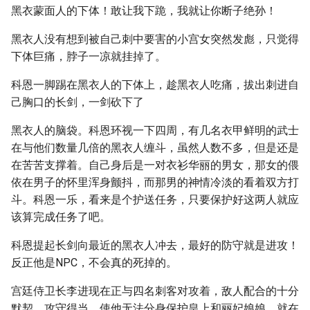
黑衣蒙面人的下体！敢让我下跪，我就让你断子绝孙！
黑衣人没有想到被自己刺中要害的小宫女突然发彪，只觉得
下体巨痛，脖子一凉就挂掉了。
科恩一脚踢在黑衣人的下体上，趁黑衣人吃痛，拔出刺进自
己胸口的长剑，一剑砍下了
黑衣人的脑袋。科恩环视一下四周，有几名衣甲鲜明的武士
在与他们数量几倍的黑衣人缠斗，虽然人数不多，但是还是
在苦苦支撑着。自己身后是一对衣衫华丽的男女，那女的偎
依在男子的怀里浑身颤抖，而那男的神情冷淡的看着双方打
斗。科恩一乐，看来是个护送任务，只要保护好这两人就应
该算完成任务了吧。
科恩提起长剑向最近的黑衣人冲去，最好的防守就是进攻！
反正他是NPC，不会真的死掉的。
宫廷侍卫长李进现在正与四名刺客对攻着，敌人配合的十分
默契，攻守得当。使他无法分身保护皇上和丽妃娘娘。就在