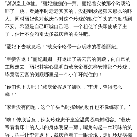
“谢谢皇上体恤。”丽妃姗姗的一拜。丽妃着实被那个玲珑给
吓了一跳，看她平时老老实实的，没想到发起狠来那么的吓
人。同时丽妃也对载庆帝对这个玲珑的粗使丫头的态度感到
不安。希望是自己吓唬自己吧，一个粗使丫头即使成了主
子，估计不会勾引太多载庆帝的关注吧。
“爱妃下去歇息吧！”载庆帝略带一点玩味的看着丽妃。
“臣妾告退！”丽妃姗姗一拜退出了碧云宫的侧殿，向自己的
主殿走去。丽妃其实心里明白载庆帝要怎样安排那个玲珑，
毕竟碧云宫的侧殿哪里是一个小丫环能住的！
“你们也下去吧！”载庆帝挥退了御医，“李进，查得怎么
样！”
“家世没有问题，这个丫头当时挥剑的动作也不像练家子。”
“噢！传朕旨意，婢女玲珑忠于皇室温柔贤惠封昭容。”载庆
帝看着床上的人儿的身体明显一颤，嘴角勾起一丝玩味的笑
容，挥手让李进退下，载庆帝看了一眼玲珑，走到玲珑病榻