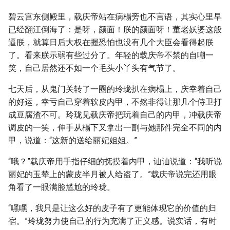
碧云宫东侧殿里，载庆帝站在病榻旁也不言语，其实心里早
已经翻江倒海了：是呀，颜面！朕的颜面呀！董老妖婆这般
逼朕，就算日后大权在握恐怕也没有几个大臣会看得起朕
了。看来朕示弱有些过分了。年轻的载庆帝不禁的自嘲一
笑，自己居然还不如一个毛头小丫头有气节了。
七天后，从鬼门关转了一圈的玲珑扒在病榻上，庆幸着自己
的好运，幸亏自己穿着软皮内甲，不然非得让那几个侍卫打
成豆腐渣不可。玲珑见载庆帝把玩着自己的内甲，冲载庆帝
调皮的一笑，伸手从榻下又拿出一副与她那件完全不同的内
甲，说道：“这新的送给丽妃姐姐。”
“哦？”载庆帝用手指仔细的抚摸着内甲，讪讪说道：“我听说
丽妃的玉辇上的蒙皮半月被人给盗了。”载庆帝说完还用眼
角看了一眼满脸尴尬的玲珑。
“嘿嘿，我只是让这么好的皮子有了更能体现它的价值的归
宿。”玲珑努力使自己的行为充满了正义感。说实话，有时