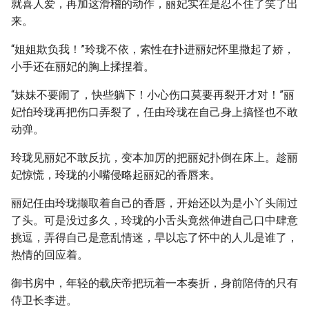
就喜人爱，再加这滑稽的动作，丽妃实在是忍不住了笑了出
来。
“姐姐欺负我！”玲珑不依，索性在扑进丽妃怀里撒起了娇，
小手还在丽妃的胸上揉捏着。
“妹妹不要闹了，快些躺下！小心伤口莫要再裂开才对！”丽
妃怕玲珑再把伤口弄裂了，任由玲珑在自己身上搞怪也不敢
动弹。
玲珑见丽妃不敢反抗，变本加厉的把丽妃扑倒在床上。趁丽
妃惊慌，玲珑的小嘴侵略起丽妃的香唇来。
丽妃任由玲珑撷取着自己的香唇，开始还以为是小丫头闹过
了头。可是没过多久，玲珑的小舌头竟然伸进自己口中肆意
挑逗，弄得自己是意乱情迷，早以忘了怀中的人儿是谁了，
热情的回应着。
御书房中，年轻的载庆帝把玩着一本奏折，身前陪侍的只有
侍卫长李进。