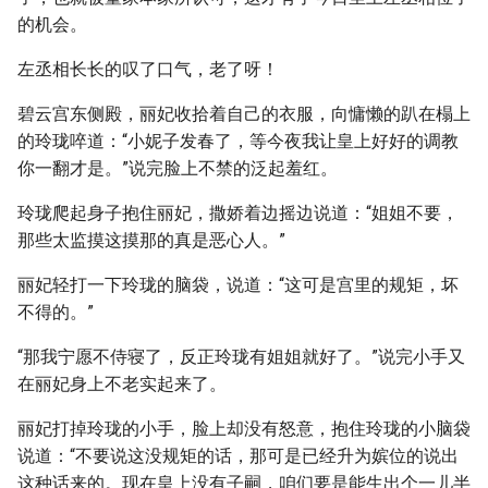
的机会。
左丞相长长的叹了口气，老了呀！
碧云宫东侧殿，丽妃收拾着自己的衣服，向慵懒的趴在榻上
的玲珑啐道：“小妮子发春了，等今夜我让皇上好好的调教
你一翻才是。”说完脸上不禁的泛起羞红。
玲珑爬起身子抱住丽妃，撒娇着边摇边说道：“姐姐不要，
那些太监摸这摸那的真是恶心人。”
丽妃轻打一下玲珑的脑袋，说道：“这可是宫里的规矩，坏
不得的。”
“那我宁愿不侍寝了，反正玲珑有姐姐就好了。”说完小手又
在丽妃身上不老实起来了。
丽妃打掉玲珑的小手，脸上却没有怒意，抱住玲珑的小脑袋
说道：“不要说这没规矩的话，那可是已经升为嫔位的说出
这种话来的。现在皇上没有子嗣，咱们要是能生出个一儿半