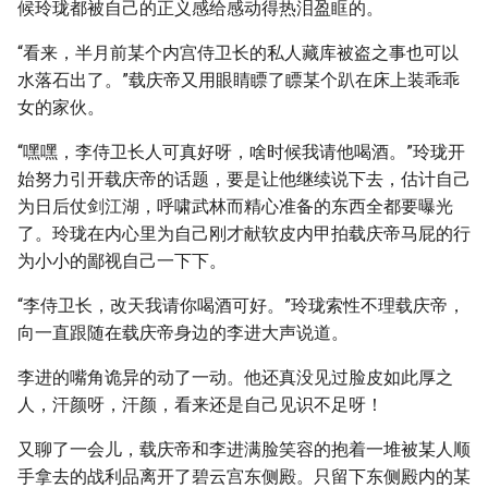
候玲珑都被自己的正义感给感动得热泪盈眶的。
“看来，半月前某个内宫侍卫长的私人藏库被盗之事也可以
水落石出了。”载庆帝又用眼睛瞟了瞟某个趴在床上装乖乖
女的家伙。
“嘿嘿，李侍卫长人可真好呀，啥时候我请他喝酒。”玲珑开
始努力引开载庆帝的话题，要是让他继续说下去，估计自己
为日后仗剑江湖，呼啸武林而精心准备的东西全都要曝光
了。玲珑在内心里为自己刚才献软皮内甲拍载庆帝马屁的行
为小小的鄙视自己一下下。
“李侍卫长，改天我请你喝酒可好。”玲珑索性不理载庆帝，
向一直跟随在载庆帝身边的李进大声说道。
李进的嘴角诡异的动了一动。他还真没见过脸皮如此厚之
人，汗颜呀，汗颜，看来还是自己见识不足呀！
又聊了一会儿，载庆帝和李进满脸笑容的抱着一堆被某人顺
手拿去的战利品离开了碧云宫东侧殿。只留下东侧殿内的某