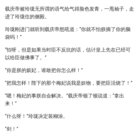
载庆帝被玲珑无所谓的语气给气得脸色发青，一甩袖子，走
进了玲珑住的侧殿。
玲珑刚进门就听到载庆帝怒吼道：“你就不怕朕摘了你的脑
袋吗！”
“怕呀，但是如果当时臣不反抗的话，估计皇上先在已经可
以给臣做佛事了。”
“你是朕的嫔妃，谁敢把你怎么样！”
“把我怎样！陛下的那个梅妃说我是妖物，要把臣活烧了！”
“嗯！梅妃的事朕自会解决。”载庆帝顿了顿说道：“拿出
来！”
“什么呀！”玲珑决定装糊涂。
“剑！”