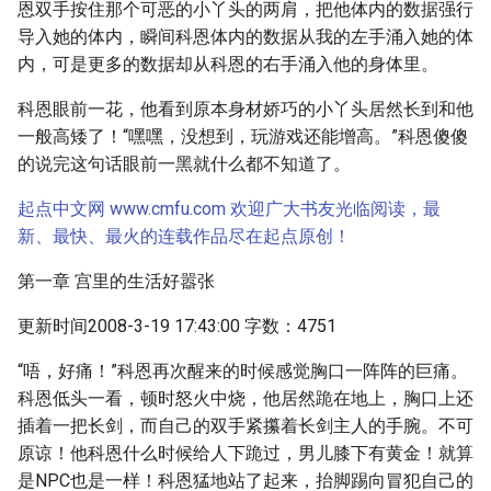
恩双手按住那个可恶的小丫头的两肩，把他体内的数据强行
导入她的体内，瞬间科恩体内的数据从我的左手涌入她的体
内，可是更多的数据却从科恩的右手涌入他的身体里。
科恩眼前一花，他看到原本身材娇巧的小丫头居然长到和他
一般高矮了！“嘿嘿，没想到，玩游戏还能增高。”科恩傻傻
的说完这句话眼前一黑就什么都不知道了。
起点中文网 www.cmfu.com 欢迎广大书友光临阅读，最
新、最快、最火的连载作品尽在起点原创！
第一章 宫里的生活好嚣张
更新时间2008-3-19 17:43:00 字数：4751
“唔，好痛！”科恩再次醒来的时候感觉胸口一阵阵的巨痛。
科恩低头一看，顿时怒火中烧，他居然跪在地上，胸口上还
插着一把长剑，而自己的双手紧攥着长剑主人的手腕。不可
原谅！他科恩什么时候给人下跪过，男儿膝下有黄金！就算
是NPC也是一样！科恩猛地站了起来，抬脚踢向冒犯自己的