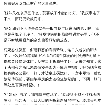
位娘娘哀叹自己财产的大量流失。
“妹妹又在哀叹些什么，莫要成了小怨妇才好。”载庆帝走了
不久，丽妃便款款而来。
“丽妃姐姐不会也是像皇帝一般向我讨回东西的吧，呜！我
算是落魄个干净了。”玲珑懊恼的把脑袋埋进枕头里，但还
是不时地用眼角的余光偷看丽妃的反应。
丽妃忍住笑意，假意嗔怒的看着玲珑，这丫头越发的胆大
了，上次居然骗我皇上“不举”害我在侍寝的时候婉转向皇上
提醒要怜惜龙体时，反被皇上折腾得半死。后来才知道，这
丫头那夜之所以未曾侍寝是因为不懂宫中规矩，把为她宽衣
搜身的公公暴打一顿，才被皇上罚跪的。（宫中规矩，后宫
嫔妃侍寝前，要由敬事房的太监检查嫔妃的口、下阴、肛门
等处是否藏有利器。）
“姐姐别生气了，我都快被憋坏了。”玲珑终于忍不住枕头的
憋闷，抬起头，大口大口的呼吸着新鲜的空气。玲珑长相本