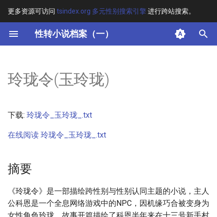
更多资源可访问
tsindex.org 多元性别搜索引擎
进行跨站搜索。
键
性转小说档案（一）
入
摘要
以
玲珑令(玉玲珑)
开
其他信息 [Processed Page
Metadata]
始
下载:
玲珑令_玉玲珑_.txt
搜
正文
在线阅读 玲珑令_玉玲珑_.txt
索
摘要
《玲珑令》是一部描绘跨性别与性别认同主题的小说，主人
公科恩是一个全息网络游戏中的NPC，因机缘巧合被变身为
女性角色玲珑。故事开篇描绘了科恩半年来在十三号新手村