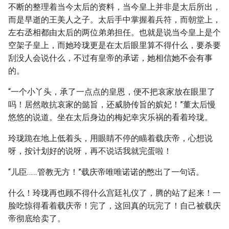
不断的整理着当今太后的资料，当今皇上并非是太后所出，
而是早逝的王美人之子。太后手中掌握着兵符，而朝堂上，
左右丞相都由太后的两位弟弟担任。也就是说当今皇上是个
空架子皇上，而她玲珑更是在太后眼里算不得什么，要杀要
刮没人会说什么，不过有皇帝的承诺，她相信她不会有事
的。
“一个小丫头，承了一点点的皇恩，便不把哀家放在眼里了
吗！居然敢抗哀家的懿旨，还威胁传旨的嫔妃！”董太后慢
悠悠的说道。坐在太后身边的梅妃幸灾乐祸的看着玲珑。
玲珑跪在地上低着头，用眼睛不停的瞄着载庆帝，心想说
呀，按计划好的说呀，再不说话我就完蛋啦！
“儿臣……管教无方！”载庆帝唯唯诺诺的憋出了一句话。
什么！玲珑再也顾不得什么宫廷礼仪了，腾的站了起来！一
脸吃惊得看着载庆帝！完了，这回真的玩完了！自己被载庆
帝彻底给卖了。