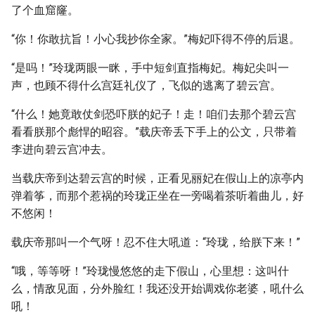
了个血窟窿。
“你！你敢抗旨！小心我抄你全家。”梅妃吓得不停的后退。
“是吗！”玲珑两眼一眯，手中短剑直指梅妃。梅妃尖叫一
声，也顾不得什么宫廷礼仪了，飞似的逃离了碧云宫。
“什么！她竟敢仗剑恐吓朕的妃子！走！咱们去那个碧云宫
看看朕那个彪悍的昭容。”载庆帝丢下手上的公文，只带着
李进向碧云宫冲去。
当载庆帝到达碧云宫的时候，正看见丽妃在假山上的凉亭内
弹着筝，而那个惹祸的玲珑正坐在一旁喝着茶听着曲儿，好
不悠闲！
载庆帝那叫一个气呀！忍不住大吼道：“玲珑，给朕下来！”
“哦，等等呀！”玲珑慢悠悠的走下假山，心里想：这叫什
么，情敌见面，分外脸红！我还没开始调戏你老婆，吼什么
吼！