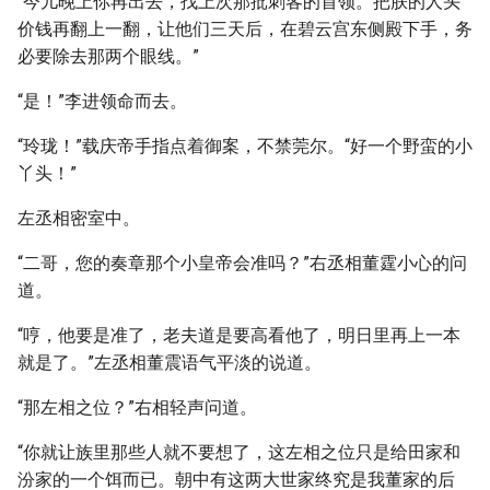
“今儿晚上你再出去，找上次那批刺客的首领。把朕的人头
价钱再翻上一翻，让他们三天后，在碧云宫东侧殿下手，务
必要除去那两个眼线。”
“是！”李进领命而去。
“玲珑！”载庆帝手指点着御案，不禁莞尔。“好一个野蛮的小
丫头！”
左丞相密室中。
“二哥，您的奏章那个小皇帝会准吗？”右丞相董霆小心的问
道。
“哼，他要是准了，老夫道是要高看他了，明日里再上一本
就是了。”左丞相董震语气平淡的说道。
“那左相之位？”右相轻声问道。
“你就让族里那些人就不要想了，这左相之位只是给田家和
汾家的一个饵而已。朝中有这两大世家终究是我董家的后