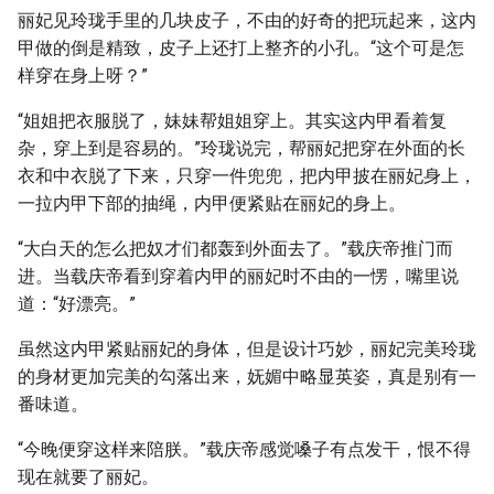
丽妃见玲珑手里的几块皮子，不由的好奇的把玩起来，这内
甲做的倒是精致，皮子上还打上整齐的小孔。“这个可是怎
样穿在身上呀？”
“姐姐把衣服脱了，妹妹帮姐姐穿上。其实这内甲看着复
杂，穿上到是容易的。”玲珑说完，帮丽妃把穿在外面的长
衣和中衣脱了下来，只穿一件兜兜，把内甲披在丽妃身上，
一拉内甲下部的抽绳，内甲便紧贴在丽妃的身上。
“大白天的怎么把奴才们都轰到外面去了。”载庆帝推门而
进。当载庆帝看到穿着内甲的丽妃时不由的一愣，嘴里说
道：“好漂亮。”
虽然这内甲紧贴丽妃的身体，但是设计巧妙，丽妃完美玲珑
的身材更加完美的勾落出来，妩媚中略显英姿，真是别有一
番味道。
“今晚便穿这样来陪朕。”载庆帝感觉嗓子有点发干，恨不得
现在就要了丽妃。