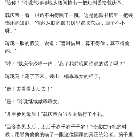
“给你！”玲珑气嘟嘟地从腰间抽出一把短剑丢给载庆帝。
载庆帝一看，眼角不由得跳了一跳。这是他御书房里一把装
饰用的短剑。“你敢从朕的御书房里盗取东西，胆子不小
呀。”
玲珑一脸的假笑，说道：“暂时借用，算不得偷，算不得偷
的。”
“哼！”载庆帝冷哼一声，“忘了我前晚同你说的话了吗？”
玲珑马上蔫了下来，装出一幅乖乖女的样子。
“走！去看看太后去！”
“是！”玲珑继续做乖乖女。
“儿臣参见母后！”载庆帝向当今太后行了个礼。
“臣妾参见太后，太后千岁千岁千千岁！”玲珑在行礼的时
候，用眼角偷偷的瞄了一眼这位国家的真正统治者。脑子里