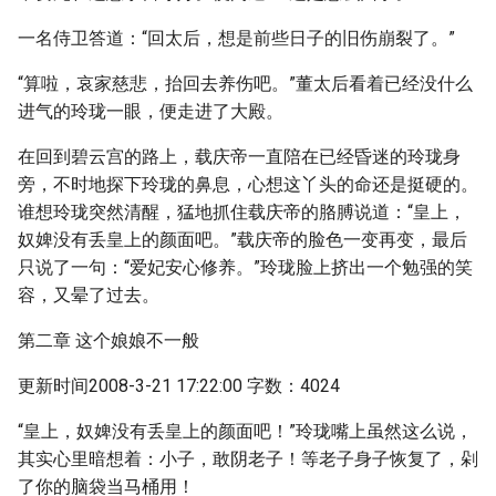
一名侍卫答道：“回太后，想是前些日子的旧伤崩裂了。”
“算啦，哀家慈悲，抬回去养伤吧。”董太后看着已经没什么
进气的玲珑一眼，便走进了大殿。
在回到碧云宫的路上，载庆帝一直陪在已经昏迷的玲珑身
旁，不时地探下玲珑的鼻息，心想这丫头的命还是挺硬的。
谁想玲珑突然清醒，猛地抓住载庆帝的胳膊说道：“皇上，
奴婢没有丢皇上的颜面吧。”载庆帝的脸色一变再变，最后
只说了一句：“爱妃安心修养。”玲珑脸上挤出一个勉强的笑
容，又晕了过去。
第二章 这个娘娘不一般
更新时间2008-3-21 17:22:00 字数：4024
“皇上，奴婢没有丢皇上的颜面吧！”玲珑嘴上虽然这么说，
其实心里暗想着：小子，敢阴老子！等老子身子恢复了，剁
了你的脑袋当马桶用！