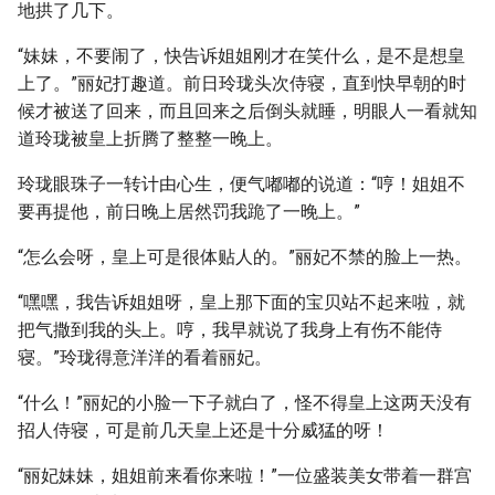
地拱了几下。
“妹妹，不要闹了，快告诉姐姐刚才在笑什么，是不是想皇
上了。”丽妃打趣道。前日玲珑头次侍寝，直到快早朝的时
候才被送了回来，而且回来之后倒头就睡，明眼人一看就知
道玲珑被皇上折腾了整整一晚上。
玲珑眼珠子一转计由心生，便气嘟嘟的说道：“哼！姐姐不
要再提他，前日晚上居然罚我跪了一晚上。”
“怎么会呀，皇上可是很体贴人的。”丽妃不禁的脸上一热。
“嘿嘿，我告诉姐姐呀，皇上那下面的宝贝站不起来啦，就
把气撒到我的头上。哼，我早就说了我身上有伤不能侍
寝。”玲珑得意洋洋的看着丽妃。
“什么！”丽妃的小脸一下子就白了，怪不得皇上这两天没有
招人侍寝，可是前几天皇上还是十分威猛的呀！
“丽妃妹妹，姐姐前来看你来啦！”一位盛装美女带着一群宫