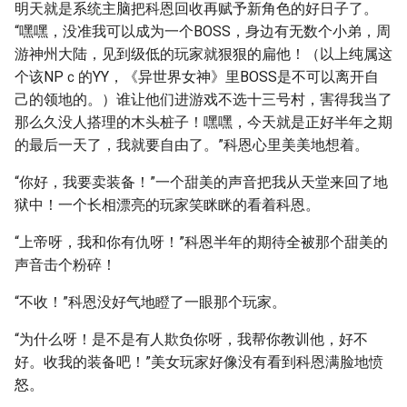
明天就是系统主脑把科恩回收再赋予新角色的好日子了。
“嘿嘿，没准我可以成为一个BOSS，身边有无数个小弟，周
游神州大陆，见到级低的玩家就狠狠的扁他！（以上纯属这
个该NPｃ的YY，《异世界女神》里BOSS是不可以离开自
己的领地的。）谁让他们进游戏不选十三号村，害得我当了
那么久没人搭理的木头桩子！嘿嘿，今天就是正好半年之期
的最后一天了，我就要自由了。”科恩心里美美地想着。
“你好，我要卖装备！”一个甜美的声音把我从天堂来回了地
狱中！一个长相漂亮的玩家笑眯眯的看着科恩。
“上帝呀，我和你有仇呀！”科恩半年的期待全被那个甜美的
声音击个粉碎！
“不收！”科恩没好气地瞪了一眼那个玩家。
“为什么呀！是不是有人欺负你呀，我帮你教训他，好不
好。收我的装备吧！”美女玩家好像没有看到科恩满脸地愤
怒。