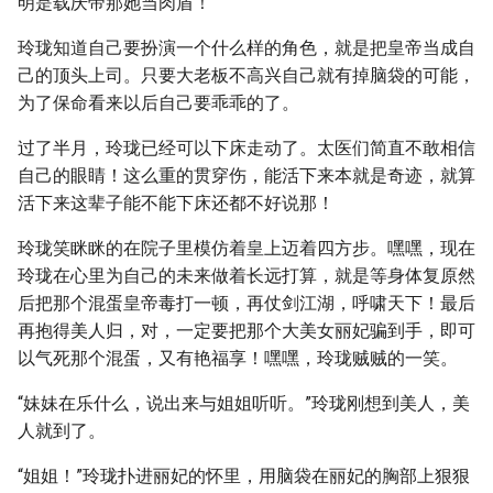
明是载庆帝那她当肉盾！
玲珑知道自己要扮演一个什么样的角色，就是把皇帝当成自
己的顶头上司。只要大老板不高兴自己就有掉脑袋的可能，
为了保命看来以后自己要乖乖的了。
过了半月，玲珑已经可以下床走动了。太医们简直不敢相信
自己的眼睛！这么重的贯穿伤，能活下来本就是奇迹，就算
活下来这辈子能不能下床还都不好说那！
玲珑笑眯眯的在院子里模仿着皇上迈着四方步。嘿嘿，现在
玲珑在心里为自己的未来做着长远打算，就是等身体复原然
后把那个混蛋皇帝毒打一顿，再仗剑江湖，呼啸天下！最后
再抱得美人归，对，一定要把那个大美女丽妃骗到手，即可
以气死那个混蛋，又有艳福享！嘿嘿，玲珑贼贼的一笑。
“妹妹在乐什么，说出来与姐姐听听。”玲珑刚想到美人，美
人就到了。
“姐姐！”玲珑扑进丽妃的怀里，用脑袋在丽妃的胸部上狠狠