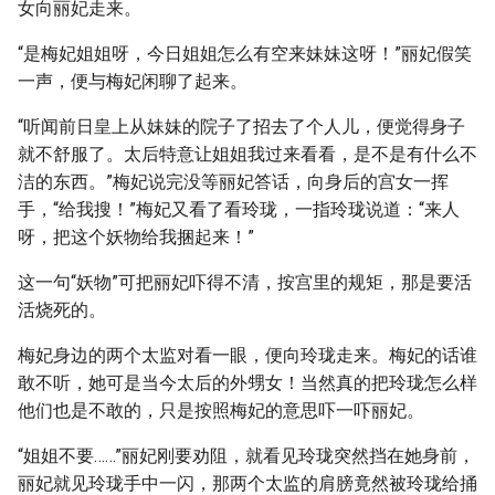
女向丽妃走来。
“是梅妃姐姐呀，今日姐姐怎么有空来妹妹这呀！”丽妃假笑
一声，便与梅妃闲聊了起来。
“听闻前日皇上从妹妹的院子了招去了个人儿，便觉得身子
就不舒服了。太后特意让姐姐我过来看看，是不是有什么不
洁的东西。”梅妃说完没等丽妃答话，向身后的宫女一挥
手，“给我搜！”梅妃又看了看玲珑，一指玲珑说道：“来人
呀，把这个妖物给我捆起来！”
这一句“妖物”可把丽妃吓得不清，按宫里的规矩，那是要活
活烧死的。
梅妃身边的两个太监对看一眼，便向玲珑走来。梅妃的话谁
敢不听，她可是当今太后的外甥女！当然真的把玲珑怎么样
他们也是不敢的，只是按照梅妃的意思吓一吓丽妃。
“姐姐不要……”丽妃刚要劝阻，就看见玲珑突然挡在她身前，
丽妃就见玲珑手中一闪，那两个太监的肩膀竟然被玲珑给捅