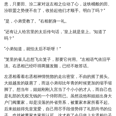
患，只要田、汾二家对这左相之位动了心，这铁桶般的田、
汾联盟之势便不在了，收拾起他们才顺手。明白了吗？”
“是，小弟受教了。”右相躬身一礼。
“还有让人给宫里的太后传句话，‘皇上就是皇上。’知道了
吗？”
“小弟知道，就怕太后不听呀！”
“笼里的雀儿总想飞出笼子，那要它何用。”左相语气依旧平
淡。右丞相已经吓得两腿发颤，已经不敢答话。
左丞相看着右丞相神情恍惚的走出密室，不由的摇了摇头。
大姐越发的跋扈了，而这小弟却比年青的时候更加的缩手缩
脚了。想当年，姐姐刚刚入宫当了个小小的才人，而自己也
是礼部的无权无钱的一个侍郎而已。虽然说他和姐姐出身大
户门阀董家，却是没落的外省旁系，被董家本家所看不起。
后来姐姐得先皇宠爱，自己用尽手段借势得了礼部尚书的位
子，也就被董家本家所认可，这才有了今日坐上左丞相位子