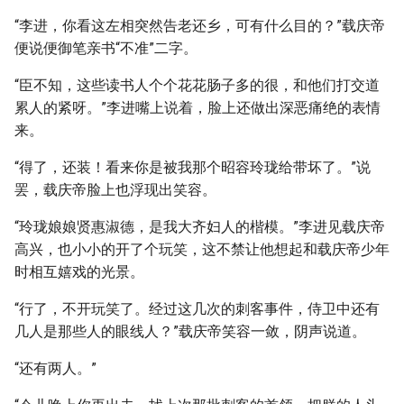
“李进，你看这左相突然告老还乡，可有什么目的？”载庆帝
便说便御笔亲书“不准”二字。
“臣不知，这些读书人个个花花肠子多的很，和他们打交道
累人的紧呀。”李进嘴上说着，脸上还做出深恶痛绝的表情
来。
“得了，还装！看来你是被我那个昭容玲珑给带坏了。”说
罢，载庆帝脸上也浮现出笑容。
“玲珑娘娘贤惠淑德，是我大齐妇人的楷模。”李进见载庆帝
高兴，也小小的开了个玩笑，这不禁让他想起和载庆帝少年
时相互嬉戏的光景。
“行了，不开玩笑了。经过这几次的刺客事件，侍卫中还有
几人是那些人的眼线人？”载庆帝笑容一敛，阴声说道。
“还有两人。”