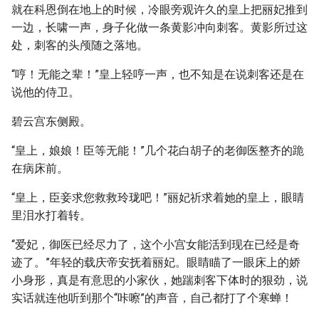
就在科恩倒在地上的时候，冷眼旁观许久的皇上把丽妃推到
一边，长啸一声，身子化做一条黄影冲向刺客。黄影所过这
处，刺客的头颅随之落地。
“哼！无能之辈！”皇上轻哼一声，也不知是在说刺客还是在
说他的侍卫。
碧云宫东侧殿。
“皇上，娘娘！臣等无能！”几个花白胡子的老御医整齐的跪
在病床前。
“皇上，臣妾求您救救玲珑吧！”丽妃祈求着她的皇上，眼睛
里泪水打着转。
“爱妃，御医已经尽力了，这个小宫女能活到现在已经是奇
迹了。”年轻的载庆帝安抚着丽妃。眼睛瞄了一眼床上的娇
小身形，真是有意思的小家伙，她踹刺客下体时的狠劲，说
实话就连他听到那个“咔嚓”的声音，自己都打了个寒蝉！