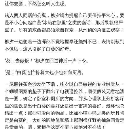
让你去尝，不然怎么叫人生呢。
踏入两人同居的公寓，柳夕竭力提醒自己要保持平常心，要
是不小心问起白葵“冰箱在那里”之类的蠢话，那后果就很严
重了。所有的东西都必须亲自探索，从刑侦的角度去观察！
柳夕一边想着一边浑然不觉地握拳还颤抖不已，表情刚毅到
不像话，这又引起了白葵的好奇。
“葵，去做饭！”柳夕在回过神后一声下令。
“是！”白葵连忙拎着大包小包奔向厨房。
一屁股往茶色沙发坐下后，柳夕以自己敏锐的专业触觉从一
个蝴蝶图案的垫子下翻出了电视遥控器，顺便假装无意地溜
走一圈，确定了卧室和厕所的方向，并从心理学上分析客厅
里的摆设是出于白葵的喜好还是出于雷舞的喜好。最终他总
结出一点：那些可爱向的物品，比如小猫小熊之类的玩具肯
定是白葵的，大红的圆地毯和墙上那副很狂野的抽象画肯定
是雷舞的。嗯，紧扼住这两个要点就绝对不会错！