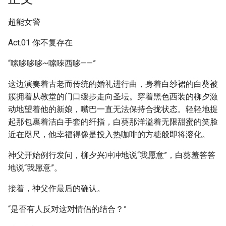
超能女警
Act.01 你不复存在
“嗦哆哆哆~嗦唻西哆——”
这边演奏着古老而传统的婚礼进行曲，身着白纱裙的白葵被
簇拥着从教堂的门口缓步走向圣坛。穿着黑色西装的柳夕激
动地望着他的新娘，嘴巴一直无法保持合拢状态。轻轻地提
起那包裹着洁白手套的纤指，白葵那洋溢着无限甜蜜的笑脸
近在咫尺，他幸福得像是投入热咖啡的方糖般即将溶化。
神父开始例行发问，柳夕兴冲冲地说“我愿意”，白葵羞答答
地说“我愿意”。
接着，神父作最后的确认。
“是否有人反对这对情侣的结合？”