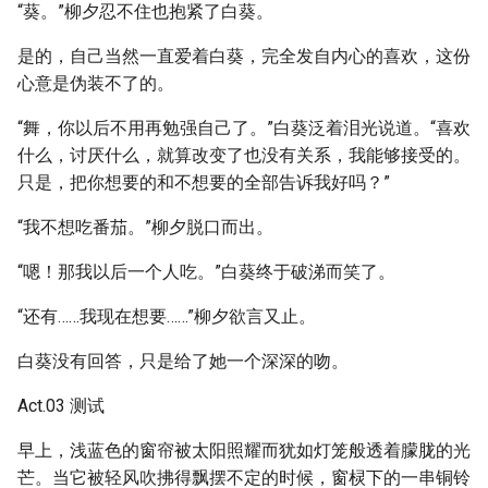
“葵。”柳夕忍不住也抱紧了白葵。
是的，自己当然一直爱着白葵，完全发自内心的喜欢，这份
心意是伪装不了的。
“舞，你以后不用再勉强自己了。”白葵泛着泪光说道。“喜欢
什么，讨厌什么，就算改变了也没有关系，我能够接受的。
只是，把你想要的和不想要的全部告诉我好吗？”
“我不想吃番茄。”柳夕脱口而出。
“嗯！那我以后一个人吃。”白葵终于破涕而笑了。
“还有……我现在想要……”柳夕欲言又止。
白葵没有回答，只是给了她一个深深的吻。
Act.03 测试
早上，浅蓝色的窗帘被太阳照耀而犹如灯笼般透着朦胧的光
芒。当它被轻风吹拂得飘摆不定的时候，窗棂下的一串铜铃