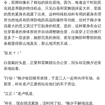
令，双脚却像长了根似的留在原地。因为，每逢这个时刻其
实就是养眼的绝佳机会。只见白葵和雷舞脱掉蓝大衣，里面
的黑色紧身衣就露了出来。这种特殊机动科专用的紧身衣理
所当然地具有防弹防电防高温防爆炸等功能，但对于柳夕来
说最大的意义莫过于它贴身的程度。是的，这种紧身衣会记
住穿着者的身体形状并自动调整吻合度，白葵穿上它仿佛只
是多了一层皮肤，她那完美的身段、甚至连胸部和臀部的线
条都显得那么地真实，那么地浑然天成……
“队长？！”
白葵戴好头盔，正要和雷舞踏出办公室，回头却见柳夕还呆
呆地站着。
“行动！”柳夕收回猪哥表情，于是三人一起奔向停车场。在
那里，科长老卢正肃然站在他们的车子旁边。
“立正！”老卢吼道。
“科长，现在情况紧急，没时间了欸。”柳夕不解地说道。