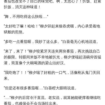
番茄也改变不了自己的味觉吧。啊，太恶心了！扒饭、赶紧
扒饭，消灭这种味道！
“舞，不用吃得这么快啦……”
“太好吃了嘛！哈哈！”柳夕卯起来狼吞虎咽，内心承受着地
狱般的煎熬。
“多吃一点番茄喔，我炒了这么多。”白葵毫无心机地说道。
“来了，来了！”柳夕咬紧牙关连夹两块番茄，再次挑战自己
的极限。转眼间米饭不幸地被扒光，柳夕便端起汤碗仰首猛
灌，简直像个大碗喝酒的梁山泊好汉。
“我吃饱了！！”柳夕喘了好粗的一口气，活像刚从鬼门关回
来。
“但是还有很多番茄喔……”白葵瞪大眼睛说道。
“……”柳夕的后背冷汗直流。老实说，就算她能硬撑着继续吃
番茄，也难保会不会当场吐出来。