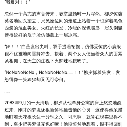
“我反对！！”
忽然一个高亢的声音传来，教堂里顿时一片哗然。柳夕惊骇
莫名地回头望去，只见座位间的走道上站着一个也穿着黑色
西装的混血美女。火红的长发，冷峻的深色嘴唇，眉头倒竖
使得姣好的瓜子脸仿佛蒙上一层冰霜。
“舞！！”白葵发出尖叫，双手提着裙摆，仿佛受惊的小鹿般
很不优雅地向雷舞冲去。接着，两个女人便当着众人的面紧
紧相拥，在天主的注视下火辣辣地接吻了。
“NoNoNoNoNo，NoNoNoNoNo……！！”柳夕抓着头发，发
怒得像一头猩猩却又无可奈何。
……
2083年9月的一天清晨，柳夕从他单身公寓的床上悠悠地醒
过来。刚才的梦境还很新鲜地捶击他的心灵，这使得他呆滞
地盯着天花板长达十分钟之久。可恶啊，就算在现实里得不
到，至少把美梦做完也好嘛！他愤愤然地想着，恨不得回到