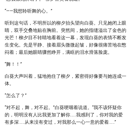
“——我想聆听舞的心。”
听到这句话，不明所以的柳夕抬头望向白葵。只见她闭上眼
睛，双手交叠地贴在胸前。突然间，她的指缝溢出了金色的
光芒！柳夕目不转睛地看着这一幕，发现白葵的表情不断发
生变化。先是平静、接着眉头微微起皱，好像很痛苦地在憋
闷着；最后她眼睛骤然睁开，满眶的泪水滑落脸庞。
“舞！！”
白葵大声叫着，猛地抱住了柳夕，紧密得好像要与她连成一
体。
“怎么了？”
“对不起，舞，对不起。”白葵哽咽着说道。“我不该怀疑你
的，明明没有人比我更加了解你……我感到了，你对我的爱
有多深……从来没有变过，对我那么一心一意的爱着……”