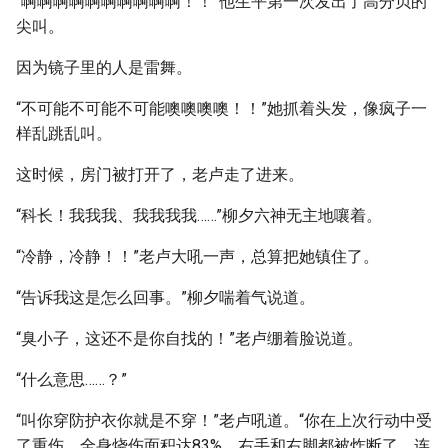
“啊啊啊啊啊啊啊啊啊啊！！”他生平第一次发出了高分贝的
尖叫。
因为镜子里的人是雷舞。
“不可能不可能不可能噢噢噢噢！！”她抓着头发，像疯子一
样乱跳乱叫。
这时候，房门被打开了，老卢走了进来。
“科长！我我我、我我我我……”柳夕六神无主地嚷着。
“冷静，冷静！！”老卢大吼一声，总算把她镇住了。
“告诉我这是怎么回事。”柳夕喘着气说道。
“臭小子，这还不是你自找的！”老卢绷着脸说道。
“什么意思……？”
“叫你穿防护衣你就是不穿！”老卢吼道。“你在上次行动中受
了重伤，全身烧伤面积达83%，右手和右脚都被炸断了，连