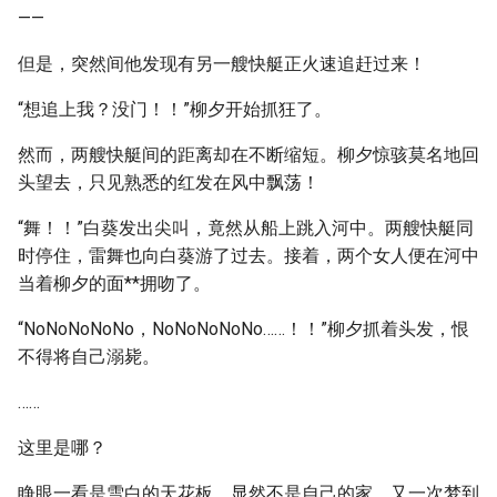
——
但是，突然间他发现有另一艘快艇正火速追赶过来！
“想追上我？没门！！”柳夕开始抓狂了。
然而，两艘快艇间的距离却在不断缩短。柳夕惊骇莫名地回
头望去，只见熟悉的红发在风中飘荡！
“舞！！”白葵发出尖叫，竟然从船上跳入河中。两艘快艇同
时停住，雷舞也向白葵游了过去。接着，两个女人便在河中
当着柳夕的面**拥吻了。
“NoNoNoNoNo，NoNoNoNoNo……！！”柳夕抓着头发，恨
不得将自己溺毙。
……
这里是哪？
睁眼一看是雪白的天花板，显然不是自己的家。又一次梦到