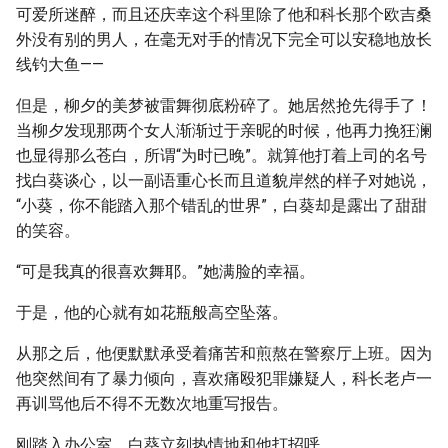
可爱所迷醉，而且还庆幸这个科里除了他和科长那个欧吉桑
外没有别的男人，在毫无对手的情况下完全可以安稳地放长
线钓大鱼——
但是，柳夕的美梦被雷舞彻底粉碎了。她居然抢先得手了！
当柳夕发现那两个女人渐渐过于亲昵的时候，他再力挽狂澜
也显得那么苍白，所谓“为时已晚”。就算他打着上司的名号
找白葵谈心，以一副语重心长而且道貌岸然的样子对她说，
“小葵，你不能踏入那个错乱的世界”，白葵却是露出了甜甜
的笑容。
“可是我真的很喜欢舞耶。”她满脸的幸福。
于是，他的心就有如花瓶般高空坠落。
从那之后，他便默默承受着痛苦和煎熬在警察厅上班。因为
他突然间有了暴力倾向，喜欢痛殴犯罪嫌疑人，科长老卢一
再训骂他后不得不无数次地重写报告。
刚踏入办公室，白葵立刻热情地和他打招呼。