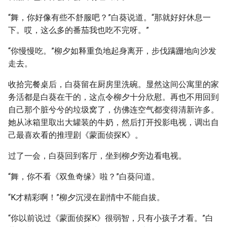
“舞，你好像有些不舒服吧？”白葵说道。“那就好好休息一
下。哎，这么多的番茄我也吃不完呀。”
“你慢慢吃。”柳夕如释重负地起身离开，步伐蹒跚地向沙发
走去。
收拾完餐桌后，白葵留在厨房里洗碗。显然这间公寓里的家
务活都是白葵在干的，这点令柳夕十分欣慰。再也不用回到
自己那个脏兮兮的垃圾窝了，仿佛连空气都变得清新许多。
她从冰箱里取出大罐装的牛奶，然后打开投影电视，调出自
己最喜欢看的推理剧《蒙面侦探K》。
过了一会，白葵回到客厅，坐到柳夕旁边看电视。
“舞，你不看《双鱼奇缘》啦？”白葵问道。
“K才精彩啊！”柳夕沉浸在剧情中不能自拔。
“你以前说过《蒙面侦探K》很弱智，只有小孩子才看。”白