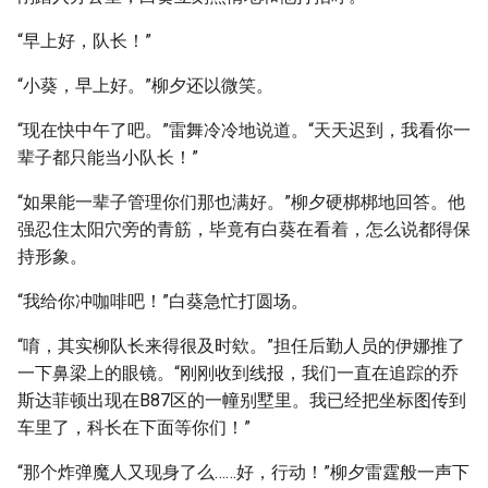
“早上好，队长！”
“小葵，早上好。”柳夕还以微笑。
“现在快中午了吧。”雷舞冷冷地说道。“天天迟到，我看你一
辈子都只能当小队长！”
“如果能一辈子管理你们那也满好。”柳夕硬梆梆地回答。他
强忍住太阳穴旁的青筋，毕竟有白葵在看着，怎么说都得保
持形象。
“我给你冲咖啡吧！”白葵急忙打圆场。
“唷，其实柳队长来得很及时欸。”担任后勤人员的伊娜推了
一下鼻梁上的眼镜。“刚刚收到线报，我们一直在追踪的乔
斯达菲顿出现在B87区的一幢别墅里。我已经把坐标图传到
车里了，科长在下面等你们！”
“那个炸弹魔人又现身了么……好，行动！”柳夕雷霆般一声下