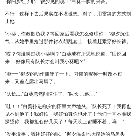
“你的脸红了耶！很少见的说！”白葵一脸的兴奋。
不行，这样下去后果实在不堪设想。对了，用雷舞的方式制
止她！
“小葵，你敢欺负我？等回家后看我怎么修理你！”柳夕沉住
气，从她手里抢过那件衬衣胡乱套上，接着赶紧穿好长裤。
“哎？你没叫过我小葵啊？”白葵若有所思地说道。“话说回
来……好像只有队长才会叫我小葵吧？”
“呃——”柳夕的动作僵硬了一下。习惯的昵称一时改不过
来，又差点露出马脚了。
“队长……”白葵忽然间愣住了。“队长……他……”
“哇！！”白葵扑进柳夕的怀里大声地哭。“队长死了！我再也
见不到他了！我好怕，我好怕舞你也死了！他们一直不准我
探望你，我都担心好几天了！每天晚上都睡不着，呜……”
“没事没事，我还好好的呢。”柳夕温柔地抚摸她的乌黑头