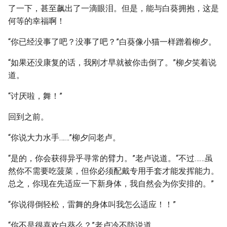
了一下，甚至飙出了一滴眼泪。但是，能与白葵拥抱，这是
何等的幸福啊！
“你已经没事了吧？没事了吧？”白葵像小猫一样蹭着柳夕。
“如果还没康复的话，我刚才早就被你击倒了。”柳夕笑着说
道。
“讨厌啦，舞！”
回到之前。
“你说大力水手……”柳夕问老卢。
“是的，你会获得异乎寻常的臂力。”老卢说道。“不过……虽
然你不需要吃菠菜，但你必须配戴专用手套才能发挥能力。
总之，你现在先适应一下新身体，我自然会为你安排的。”
“你说得倒轻松，雷舞的身体叫我怎么适应！！”
“你不是很喜欢白葵么？”老卢冷不防说道。