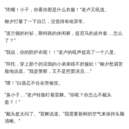
“闭嘴！小子，你看你那是什么衣服！”老卢又吼道。
柳夕打量了一下自己，没觉得有啥异常。
“道兰顿的衬衫，斯特路的休闲裤，提尼马的皮外套……怎么
了？”
“我说，你的防护衣呢！！”老卢的吼声提高了一个八度。
“拜托，穿上那个的话我的小弟弟很不舒服欸！”柳夕愁眉苦
脸地说道。“我是警察，又不是芭蕾演员……”
“噗！”白葵忍不住在旁偷笑。
“臭小子……”老卢转脸盯着雷舞。“你呢？你怎么不戴头
盔？！”
“戴头盔太闷了。”雷舞说道。“我需要新鲜的空气来保持头脑
清晰。”