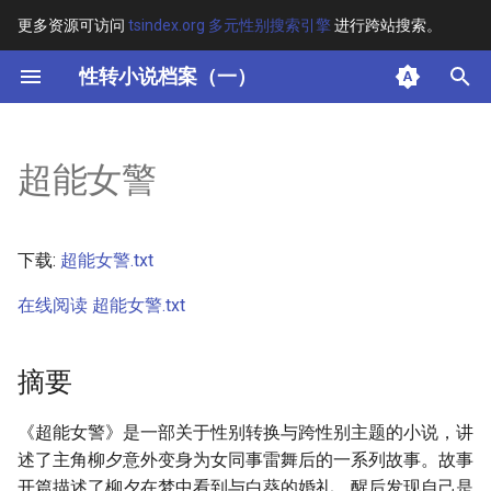
更多资源可访问
tsindex.org 多元性别搜索引擎
进行跨站搜索。
键
性转小说档案（一）
入
摘要
以
超能女警
开
其他信息 [Processed Page
Metadata]
始
下载:
超能女警.txt
搜
正文
在线阅读 超能女警.txt
索
摘要
《超能女警》是一部关于性别转换与跨性别主题的小说，讲
述了主角柳夕意外变身为女同事雷舞后的一系列故事。故事
开篇描述了柳夕在梦中看到与白葵的婚礼，醒后发现自己是