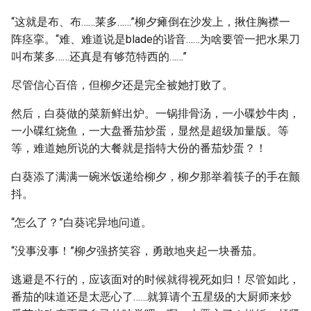
“这就是布、布……莱多……”柳夕瘫倒在沙发上，揪住胸襟一
阵痉挛。“难、难道说是blade的谐音……为啥要管一把水果刀
叫布莱多……还真是有够范特西的……”
尽管信心百倍，但柳夕还是完全被她打败了。
然后，白葵做的菜新鲜出炉。一锅排骨汤，一小碟炒牛肉，
一小碟红烧鱼，一大盘番茄炒蛋，显然是超级加量版。等
等，难道她所说的大餐就是指特大份的番茄炒蛋？！
白葵添了满满一碗米饭递给柳夕，柳夕那举着筷子的手在颤
抖。
“怎么了？”白葵诧异地问道。
“没事没事！”柳夕强挤笑容，勇敢地夹起一块番茄。
逃避是不行的，应该面对的时候就得视死如归！尽管如此，
番茄的味道还是太恶心了……就算请个五星级的大厨师来炒