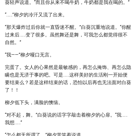
葵轻声说道。“而且你从来不喝牛奶，牛奶都是我在喝的。”
“……”柳夕的冷汗又流了出来。
“那天爆炸过后你就一直昏迷不醒。”白葵沉重地说道。“你醒
过来后……变了很多。虽然舞还是舞，可我怎么都觉得很不
自然。”
“我——”柳夕哑口无言。
完蛋了。女人的心果然是最敏感的，再怎么掩饰、再怎么隐
瞒也是无济于事的吧。可是……这样美好的生活刚一开始便
要结束么？若是这样结束的话，恐怕以后再也无法面对白葵
了！！
柳夕低下头，满脸的懊恼。
“对不起，舞。”白葵说的话字字敲击着柳夕的心扉。“我……
我想……”
“怎么都无所谓了。”柳夕苦笑着说道。