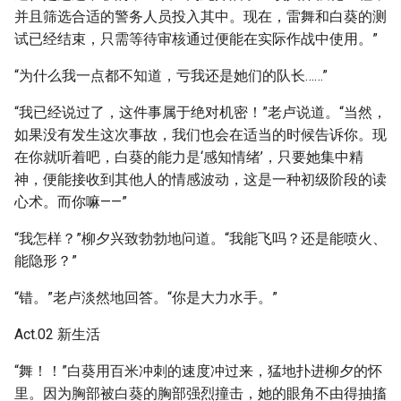
并且筛选合适的警务人员投入其中。现在，雷舞和白葵的测
试已经结束，只需等待审核通过便能在实际作战中使用。”
“为什么我一点都不知道，亏我还是她们的队长……”
“我已经说过了，这件事属于绝对机密！”老卢说道。“当然，
如果没有发生这次事故，我们也会在适当的时候告诉你。现
在你就听着吧，白葵的能力是‘感知情绪’，只要她集中精
神，便能接收到其他人的情感波动，这是一种初级阶段的读
心术。而你嘛——”
“我怎样？”柳夕兴致勃勃地问道。“我能飞吗？还是能喷火、
能隐形？”
“错。”老卢淡然地回答。“你是大力水手。”
Act.02 新生活
“舞！！”白葵用百米冲刺的速度冲过来，猛地扑进柳夕的怀
里。因为胸部被白葵的胸部强烈撞击，她的眼角不由得抽搐