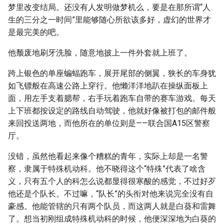
梦里改变结局。还没有人发明做梦机么，要是在那所谓“人
生的三分之一时间”里能够随心所欲该多好，虚幻的世界才
是最完美的吧。
他颓废地刷牙洗脸，随意地披上一件外套就上班了。
跨上银色的单座蝙蝠跑车，展开尾部的侧翼，狭长的车身犹
如飞镖般在高速公路上穿行。他懒洋洋地趴在操纵面板上
面，用左手支着腮帮，右手玩着跑车自带的赛车游戏。每天
上下班都按设定的路线自动驾驶，他就好像被打包的邮件般
来回投送两地，而他所在的单位则是——联合国A15区警察
厅。
没错，虽然他看起来像个糟糕的青年，实际上却是一名警
察，隶属于特殊机动科。他不晓得这个“特殊”代表了啥含
义，只有五个人的科怎么说都显得很寒酸的感觉，不过好歹
他还是个队长。不过嘛，“队长”的头衔对他来说完全没有自
豪感。他能管辖的只有两个队员，而这两人就是白葵和雷舞
了。想当初刚组成特殊机动科的时候，他便深深地为白葵的