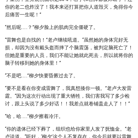
你的老二也炸没了！我本来还打算把你人道毁灭，免得你今
后痛苦一生呢！”
“然后呢……？”柳夕脸上的肌肉完全僵硬了。
“雷舞也是自找的！”老卢继续吼道。“虽然她的身体完好无
损，却因为没有戴头盔而摔了个脑震荡，被判定脑死亡了！
但她是重要的人员，我们不能让她就此死去，所以就将你的
脑子转移到她的身体里！”
“不是吧……”柳夕快要昏厥过去了。
“要不是看在你变成雷舞了，我真想揍你一顿。”老卢大发雷
霆。“因为这次行动出现了重大牺牲，我们害我写了多少检
讨，跟上头说了多少好话！！我差点就卷铺盖走人了！！”
“哈，哈……”柳夕擦着冷汗。
“你的遗体已经下葬了，组织也给你家里人发了抚恤金。”老
卢说道。“听好，‘柳夕’这个人不复存在，你今后就要以雷舞