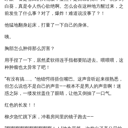
白葵，真是令人伤心欲绝啊。怎么会在这种地方醒过来，之
前发生了什么事？对了，爆炸！难道说没事了？！
他猛地翻身起床，打量了一下自己的身体。
咦。
胸部怎么肿得那么厉害？
用手捏了一下，居然柔软得连手指都要陷进去。喂喂喂，这
种肿瘤也太异常了吧！
“有没有搞……。”他错愕得捂住嘴巴。这声音听起来很熟悉，
但怎么说也不是自己的声音——根本不是男人的声音啊！迷
惑之际，一缕发丝盖住了眼睛，让他又倒抽了一口气。
红色的长发！！
柳夕急忙跳下床，冲着房间里的镜子跑去——