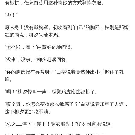
有抵抗，任凭白葵用这种奇妙的方式剥掉衣服。
“呃！”
原来身上没有戴胸罩。初次看到“自己”的胸部，特别是那嫣
红的两点，柳夕呆若木鸡。
“怎么啦，舞？”白葵好奇地问道。
“没事，没事。”柳夕赶紧回答。
“你的胸部没有异常呀！”白葵说着竟然伸出小手握住了乳
峰。
“啊！”柳夕惊叫一声，感觉鸡皮疙瘩都起了。
“哎？舞，你怎么变得那么敏感了？”白葵说着加重了力道，
这下柳夕更加吃不消。
“总之……停下，停下！穿衣服先！”柳夕困窘地说道。