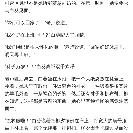
机密区域也不是她所能随意拜访的。在第一时间，她便要求
与白葵见面。
“你们可以回家了。”老卢说道。
“我不是在上班中吗？”白葵瞪大了眼睛。
“我们组织是很人性化的嘛！”老卢说道。“回家好好休息吧，
明天再上班。”
“科长万岁！！”白葵高举双手欢呼。
老卢随后离去，白葵坐在床沿，把一个大纸袋放在膝盖上。
接着，她从里面取出一件淡紫色的衬衣、一件缀着很多亮片
的羊毛外套，一条褐色的长裤，然后还有袜子和帆布鞋。柳
夕知道，这些都是雷舞的东西，她心里有种怪怪的感觉油然
而生。
“换衣服啦！”白葵说着把柳夕按倒在床上，将宽大的病号服
由下往上卷，完全无视那一排钮扣。柳夕因为吃惊过度而没