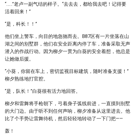
“……”老卢一副气结的样子。“去去去，都给我去吧！记得要
活着回来！”
“是，科长！！”
他们坐上警车，向目的地急驰而去。B87区有一片坐落在山
湖之间的别墅群，他们在安全距离内停了车，准备采取无声
潜入的作战行动。因为柳夕一贯为白葵的安全着想，他总是
让她做后援。
“小葵，你留在车上，密切监视目标建筑，随时准备支援！”
柳夕熟练地打官腔。
“是，队长！”白葵很有活力地回答。
柳夕和雷舞将手枪朝下，弓着身子弧线前进，一直摸到别墅
的大门边。由于听不到任何声响，柳夕准备从这里进去。他
比了个手势让雷舞待机，然后轻轻地转动了一下门把——
轰！