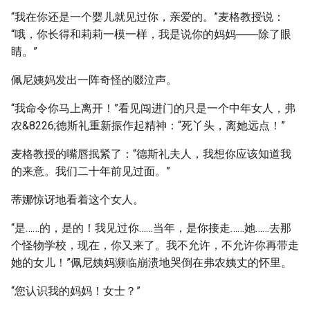
“我在你还是一个婴儿就见过你，亲爱的。”麦格教授说：
“哦，你长得和莉莉一模一样，我是说你的妈妈――除了眼
睛。”
佩尼姨妈发出一阵奇怪的啜泣声。
“我命令你马上离开！”看见闯进门的只是一个中年女人，弗
农&8226;德斯礼重新振作起精神：“死丫头，离她远点！”
麦格教授的嘴唇抿紧了：“德斯礼夫人，我想你应该知道我
的来意。我们二十年前见过面。”
蒂娜惊讶地看着这个女人。
“是……的，是的！我见过你……当年，是你接走……她……去那
个怪物学校，现在，你又来了。我不允许，不允许你再带走
她的女儿！”佩尼姨妈濒临崩溃地哭倒在弗农姨丈的怀里。
“您认识我的妈妈！女士？”