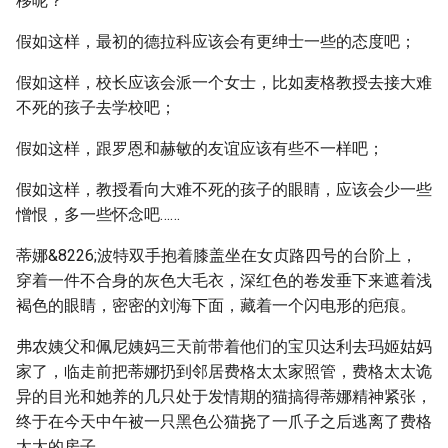
移呢？
假如这样，最初的德拉科应该会有更绅士一些的态度吧；
假如这样，校长应该会派一个女士，比如麦格教授去接大难
不死的孩子去学校吧；
假如这样，跟罗恩和赫敏的友谊应该有些不一样吧；
假如这样，教授看向大难不死的孩子的眼睛，应该会少一些
憎恨，多一些怀念吧……
蒂娜&8226;波特双手抱着膝盖坐在女贞路四号的台阶上，
穿着一件不合身的灰色大毛衣，深红色的卷发垂下来遮着浅
褐色的眼睛，密密的刘海下面，藏着一个闪电形的疤痕。
弗农姨父和佩尼姨妈三天前带着他们的宝贝达利去玛姬姑妈
家了，临走前把蒂娜扔到邻居费格太太家照管，费格太太诡
异的目光和她养的几只处于发情期的猫搞得蒂娜精神紧张，
终于在今天中午被一只黑色公猫挠了一爪子之后逃离了费格
太太的房子。