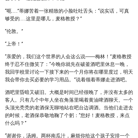
“呃……”蒂娜苦着一张精致的小脸吐吐舌头：“说实话，可真
够受的……这里是哪儿，麦格教授？”
“伦敦。”
“上帝！”
“亲爱的，我们这个世界的人会这么说――梅林！”麦格教授
终于忍不住微笑了：“今晚你就先在破釜酒吧里休息一晚，
我回学校里讨论一下接下来的一个月你将在哪里度过，明天
我会带你去买必要的学习用品。”说着领着蒂娜走进酒吧。
酒吧里昏暗又破旧。大概是时间已经很晚了，并没有太多的
客人。只有几个中年人坐在角落里喝着黄油啤酒聊天。一个
头顶光秃秃的老酒保无聊地站在吧台边调酒。当他们走进去
的时候，老酒保恭敬地鞠了个躬：“您好！麦格教授，来点
什么吗？”
“谢谢你，汤姆。两杯南瓜汁，麻烦你给这个孩子安排一个