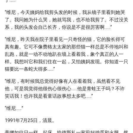
了……”
“维尼，今天姨妈给我剪头发的时候，我从镜子里看到她哭
了。我问她为什么哭，她就骂我，也不给我剪了。不过没关
系，我的头发会自己长齐，你说是不是很厉害啊……”
“维尼，昨天我在院子里看见一只奇怪的猫，它的脸长得可
真有趣。它可不像费格太太家的那些猫一样总是不停地叫和
乱跑，就是一动不动地趴在墙上看着我，象个真正的人一
样。我想叫它和我们住在一起，又怕姨妈发现。你知道一只
猫要比一条蛇大得多……”
“维尼，有时候我总觉得好像有人在看着我，虽然看不见
他，可是我觉得他很伤心很伤心……他是青蛙王子吗？不许
笑话我！也许我是看童话故事想太多吧……”
“维尼……”
1991年7月25日，清晨。
蒂娜如往日一样，起床，给德斯礼一家煎好鸡蛋和火腿，然