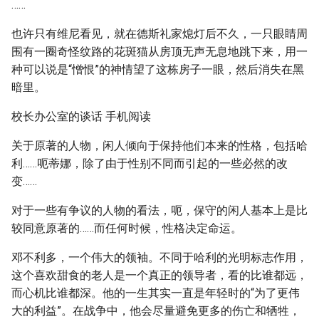
……
也许只有维尼看见，就在德斯礼家熄灯后不久，一只眼睛周
围有一圈奇怪纹路的花斑猫从房顶无声无息地跳下来，用一
种可以说是“憎恨”的神情望了这栋房子一眼，然后消失在黑
暗里。
校长办公室的谈话 手机阅读
关于原著的人物，闲人倾向于保持他们本来的性格，包括哈
利……呃蒂娜，除了由于性别不同而引起的一些必然的改
变……
对于一些有争议的人物的看法，呃，保守的闲人基本上是比
较同意原著的……而任何时候，性格决定命运。
邓不利多，一个伟大的领袖。不同于哈利的光明标志作用，
这个喜欢甜食的老人是一个真正的领导者，看的比谁都远，
而心机比谁都深。他的一生其实一直是年轻时的“为了更伟
大的利益”。在战争中，他会尽量避免更多的伤亡和牺牲，