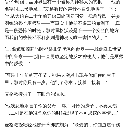
“那个时候，巫师界里有一个被称为神秘人的恶棍――他的
名字叫……伏地魔……”麦格教授的声音不自觉地抖了一下：
“他从大约在二十年前开始四处网罗同党，残杀异己，并妄
图统治整个巫师界――而事实上他差不多真的做到了……真
是一段恐怖的时光，那时霍格沃茨是唯一一个安全的地方，
而我们的校长邓不利多则是神秘人唯一害怕的人。”
“……詹姆和莉莉当时都是非常优秀的傲罗――就象麻瓜世界
中的警察――他们一直勇敢坚定地反对神秘人，他们是巫师
中的骄傲……”
“可是十年前的万圣节，神秘人突然出现在你们住的村庄
里，那时你只有一岁。他到了你家，接着，接着……”
麦格教授拭了一下眼角的泪水。
“他残忍地杀害了你的父母……哦！可怜的孩子，不要太伤
心……可是在他准备杀你的时候出现了不可思议的事情……”
麦格教授轻轻地拂开蒂娜的刘海：“亲爱的，你知道这个伤