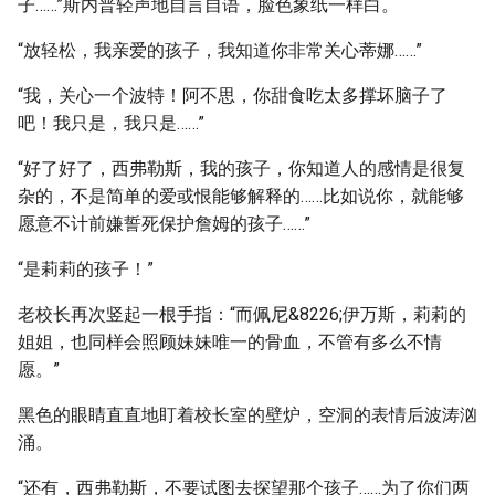
子……”斯内普轻声地自言自语，脸色象纸一样白。
“放轻松，我亲爱的孩子，我知道你非常关心蒂娜……”
“我，关心一个波特！阿不思，你甜食吃太多撑坏脑子了
吧！我只是，我只是……”
“好了好了，西弗勒斯，我的孩子，你知道人的感情是很复
杂的，不是简单的爱或恨能够解释的……比如说你，就能够
愿意不计前嫌誓死保护詹姆的孩子……”
“是莉莉的孩子！”
老校长再次竖起一根手指：“而佩尼&8226;伊万斯，莉莉的
姐姐，也同样会照顾妹妹唯一的骨血，不管有多么不情
愿。”
黑色的眼睛直直地盯着校长室的壁炉，空洞的表情后波涛汹
涌。
“还有，西弗勒斯，不要试图去探望那个孩子……为了你们两