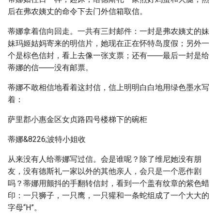
后在弗农姨丈的命令下去门外信箱取信。
蒂娜拿着信向回走。一共有三封邮件：一封是弗农姨丈的妹
妹玛姬姑妈寄来的明信片，她现在正在怀特岛度假；另外一
个是棕色信封，看上去像一张支票；还有――最后一封是给
蒂娜的信――没有邮票。
蒂娜不敢相信地看着这封信，信上明明白白地用绿色墨水写
着：
萨里郡小惠金区女贞路四号楼梯下的碗柜
蒂娜&8226;波特小姐收
从来没有人给蒂娜写过信。会是谁呢？除了维尼她没有朋
友，没有德斯礼一家以外的其他亲人，会只是一个恶作剧
吗？蒂娜用颤抖的手翻转信封，看到一个盖有纹章的紫色蜡
印：一只狮子，一只鹰，一只獾和一条蛇组成了一个大大的
字母“H”。