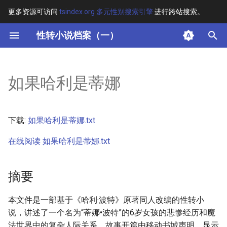
更多资源可访问
tsindex.org 多元性别搜索引擎
进行跨站搜索。
键
性转小说档案（一）
入
摘要
以
如果哈利是蒂娜
开
其他信息
始
正文
下载:
如果哈利是蒂娜.txt
搜
在线阅读 如果哈利是蒂娜.txt
索
摘要
本文件是一部基于《哈利·波特》原著同人改编的性转小
说，讲述了一个名为“蒂娜•波特”的6岁女孩的悲惨经历和魔
法世界中的复杂人际关系。故事开篇由移动书城声明，显示