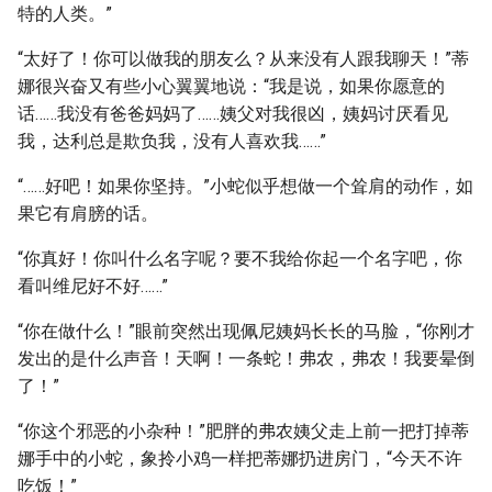
特的人类。”
“太好了！你可以做我的朋友么？从来没有人跟我聊天！”蒂
娜很兴奋又有些小心翼翼地说：“我是说，如果你愿意的
话……我没有爸爸妈妈了……姨父对我很凶，姨妈讨厌看见
我，达利总是欺负我，没有人喜欢我……”
“……好吧！如果你坚持。”小蛇似乎想做一个耸肩的动作，如
果它有肩膀的话。
“你真好！你叫什么名字呢？要不我给你起一个名字吧，你
看叫维尼好不好……”
“你在做什么！”眼前突然出现佩尼姨妈长长的马脸，“你刚才
发出的是什么声音！天啊！一条蛇！弗农，弗农！我要晕倒
了！”
“你这个邪恶的小杂种！”肥胖的弗农姨父走上前一把打掉蒂
娜手中的小蛇，象拎小鸡一样把蒂娜扔进房门，“今天不许
吃饭！”