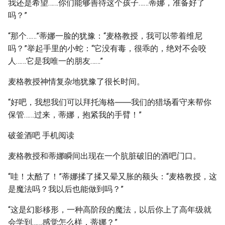
我还是希望……你们能够善待这个孩子……蒂娜，准备好了
吗？”
“那个……”蒂娜一脸的犹豫：“麦格教授，我可以带着维尼
吗？”举起手里的小蛇：“它没有毒，很乖的，绝对不会咬
人……它是我唯一的朋友……”
麦格教授神情复杂地犹豫了很长时间。
“好吧，我想我们可以拜托海格――我们的猎场看守来帮你
保管……过来，蒂娜，抱紧我的手臂！”
破釜酒吧 手机阅读
麦格教授和蒂娜瞬间出现在一个肮脏破旧的酒吧门口。
“哇！太酷了！”蒂娜揉了揉又晕又胀的额头：“麦格教授，这
是魔法吗？我以后也能做到吗？”
“这是幻影移形，一种高阶段的魔法，以后你上了高年级就
会学到……感觉怎么样，蒂娜？”