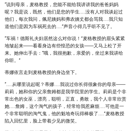
“说到母亲，麦格教授，您能不能给我讲讲我的爸爸妈妈
呢？我是说，既然，他们是您的学生……没有人对我谈起过
他们，每次我问，佩尼姨妈和弗农姨丈都会骂我……我只知
道他们是因为车祸死去的……”声音小得几乎听不见了。
“车祸！德斯礼夫妇居然这么对你说！”麦格教授的眉头紧紧
地皱起来――看看身边有些惶恐的女孩――又马上松了开
来。她伸出手去：“哦，我很抱歉，亲爱的，坐过来我讲给
你听。”
蒂娜依言走到麦格教授的身边坐下。
“……从哪里说起呢？蒂娜……我说过你长得很象你的母亲――
莉莉，她和你的父亲詹姆都是我学院里的学生。莉莉是个非
常出色的女巫，漂亮，聪明，正直，勇敢，我个人非常欣赏
她……詹姆，这个淘气的孩子，经常给我惹麻烦……可他是一
个非常聪明的淘气鬼，他的魁地奇玩得棒极了……”麦格教授
陷入回忆里，脸上带着少见的微笑。