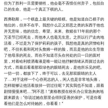
但为了胜利一旦需要牺牲，他会毫不吝惜任何弃子，包括自
己的生命。他是一个真正下棋的人。
西弗勒斯，一个棋盘上最关键的暗棋。他是知道自己棋子的
地位的，但并不在乎。我想什么正义邪恶之类的东西于他也
并无意味，他的信念、希望、未来、救赎在11年前的那个
万圣节已经死去，而他本人也毫无生意。之所以行尸走肉地
活着，不过是为了保护莉莉的孩子。我想他是真的厌憎哈利
吧，不但长着和死对头詹姆一样的脸，而且是他的出生导致
了他母亲的死去。而在不知道尽头在何处的日一日的面对
里，对着哈利喷洒毒液是唯一能让他抒解情绪从而捱过去的
方式，而最后看着那双绿色的眼睛死去，是他所乐见的吧。
一切一切，都放下了，终于可以，去见那双眼睛的主人
了……对于这样一个心存死志的人，闲人也是非常地头痛，
怎样能够让他活着放掉一切过往呢？其实我也不知道，跟着
剧情慢慢来吧……“阿不思！”麦格教授在校长办公室急匆匆地
踱来踱去：“你说过她在那里会得到妥善的保护，可是你看
看他们是怎么对待她的，你看看！”