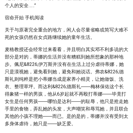
个人的安全……”
宿命开始 手机阅读
关于与原著完全重合的地方，闲人会尽量省略或简写大难不
死的女孩仍然在女贞路继续她的童年生活。
麦格教授还会经常过来看看，并且明白其实邓不利多说的大
部分是对的，蒂娜的生活并没有糟糕到她所想象的那种地
步。佩尼&8226;伊万斯并没有在生活上过分虐待蒂娜，她
只是漠视她，避免看到她，避免和她说话。弗农&8226;德
斯礼则纯粹是把小蒂娜当成是家养小精灵，让她做饭、洗
衣、整理草坪。而达利&8226;德斯礼――梅林保佑这个长
得象猪一样的男孩，他从6岁起就不再殴打蒂娜――毕竟打
女生是任何男孩――哪怕是达利――的耻辱，他只是抢走她
手里的食物，弄乱她的头发，大声嘲笑和辱骂她，并且联合
其他的小孩不理她――而已。是的是的，蒂娜并没有受到太
多身体虐待，她只是――缺乏爱。