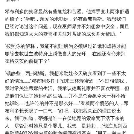
邓布利多的笑容显然有些尴尬和苦涩。他挥手变出两张舒适
的椅子：“坐吧，亲爱的米勒娃，还有西弗勒斯。我想我们
已经讨论过这个问题，现在巫师界并不如想象中安全，而且
我们都知道太大的赞誉和关注对蒂娜的成长并无帮助。”
“按照你的解释，我能不能理解为必须经过饥饿和虐待才能
够除去救世主波特身上骄傲自大的光环……在她还有命来到
霍格沃茨的前提下？”
“镇静些，西弗勒斯。我想米勒娃今天确实看到了一些不太
好的情况……”邓布利多挥手招来三杯蜂蜜酒：“不过相信我，
我时常关注蒂娜的生活。我承认德斯礼家并不喜欢蒂娜，但
是他们保证了她起码的生活……并不是总会象今天一样不给
她饭吃……也许吃的并不是那么好……”看着两个愤怒的人，邓
布利多长长叹了一口气：“好吧，我把我真正的理由说出
来。我们知道，蒂娜是唯一在伏地魔的索命咒下活下来的
人，尽管那时她只是个婴儿。我想，是莉莉……”他注意到西
弗勒斯&8226;斯内普的脸色瞬间变得苍白，“用了一种古老