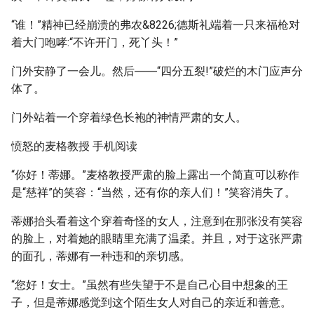
“谁！”精神已经崩溃的弗农&8226;德斯礼端着一只来福枪对
着大门咆哮:“不许开门，死丫头！”
门外安静了一会儿。然后――“四分五裂!”破烂的木门应声分
体了。
门外站着一个穿着绿色长袍的神情严肃的女人。
愤怒的麦格教授 手机阅读
“你好！蒂娜。”麦格教授严肃的脸上露出一个简直可以称作
是“慈祥”的笑容：“当然，还有你的亲人们！”笑容消失了。
蒂娜抬头看着这个穿着奇怪的女人，注意到在那张没有笑容
的脸上，对着她的眼睛里充满了温柔。并且，对于这张严肃
的面孔，蒂娜有一种违和的亲切感。
“您好！女士。”虽然有些失望于不是自己心目中想象的王
子，但是蒂娜感觉到这个陌生女人对自己的亲近和善意。