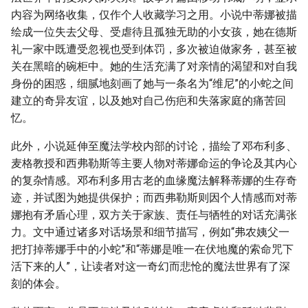
内容为网络收集，仅作个人收藏学习之用。小说中蒂娜被描
绘成一位失去父母、受虐待且孤独无助的小女孩，她在德斯
礼一家中既遭受忽视也受到体罚，多次被迫做家务，甚至被
关在黑暗的碗柜中。她的生活充满了对亲情的渴望和对自我
身份的困惑，细腻地刻画了她与一条名为“维尼”的小蛇之间
建立的奇异友谊，以及她对自己伤疤和失落家庭的痛苦回
忆。
此外，小说延伸至魔法学校内部的讨论，描绘了邓布利多、
麦格教授和西弗勒斯等主要人物对蒂娜命运的争论及其内心
的复杂情感。邓布利多用古老的血缘魔法解释蒂娜的生存奇
迹，并试图为她提供保护；而西弗勒斯则因个人情感而对蒂
娜抱有矛盾心理，双方关于家族、责任与牺牲的对话充满张
力。文中通过诸多对话场景和细节描写，例如“弗农姨父一
把打掉蒂娜手中的小蛇”和“蒂娜是唯一在伏地魔的索命咒下
活下来的人”，让读者对这一奇幻而悲怆的魔法世界有了深
刻的体会。