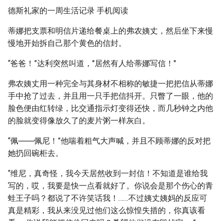
德斯礼家的一周生活记录 手机阅读
蒂娜把支票和明信片递给餐桌上的弗农姨丈，然后坐下来慢
慢地开始拆自己那个黄色的信封。
“爸爸！”达利突然叫道，"居然有人给蒂娜写信！"
弗农姨丈用一种完全与其身材不相称的敏捷一把把信从蒂娜
手中抢了过去，并且用一只手把信抖开。只瞥了一眼，他的
脸色便由红转绿，比交通指示灯变得还快，而几秒钟之内他
的脸就变得像放久了的麦片粥一样灰白。
“佩――佩尼！”他喘着粗气大声喊，并且不顾蒂娜的反对把
她扔回碗柜去。
“维尼，真奇怪，我今天居然收到一封信！不知道是谁给我
写的，哎，我要是快一点看就好了。你说会是那个伤心的青
蛙王子吗？都说了不许笑话我！……不过姨丈姨妈的反应可
真是精彩，我从来没见过他们这么惊惶失措的，你真该看