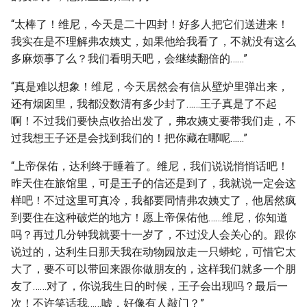
“太棒了！维尼，今天是二十四封！好多人把它们送进来！
我实在是不理解弗农姨丈，如果他给我看了，不就没有这么
多麻烦事了么？我们看明天吧，会继续翻倍的……”
“真是难以想象！维尼，今天居然会有信从壁炉里弹出来，
还有烟囱里，我都没数清有多少封了……王子真是了不起
啊！不过我们要快点收拾出发了，弗农姨丈要带我们走，不
过我想王子还是会找到我们的！把你藏在哪呢……”
“上帝保佑，达利终于睡着了。维尼，我们说说悄悄话吧！
昨天住在旅馆里，可是王子的信还是到了，我就说一定会这
样吧！不过这里可真冷，我都要同情弗农姨丈了，他居然疯
到要住在这种破烂的地方！愿上帝保佑他……维尼，你知道
吗？再过几分钟我就要十一岁了，不过没人会关心的。跟你
说过的，达利生日那天我在动物园放走一只蟒蛇，可惜它太
大了，要不可以带回来跟你做朋友的，这样我们就多一个朋
友了……对了，你说我生日的时候，王子会出现吗？最后一
次！不许笑话我……嘘，好像有人敲门？”