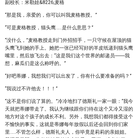
副校长：米勒娃&8226;麦格
“那是我，亲爱的，你可以叫我麦格教授。”
“可是麦格教授，猫头鹰……是什么意思？”
“没什么，”麦格教授走到门外招招手，一只守候在屋顶的猫
头鹰飞到她的手上。她把一张已经写好的羊皮纸递到猫头鹰
嘴里，然后放飞出去：“这是我们这个世界的邮递员――我
想，麻瓜们是这么称呼的。”
“好吧蒂娜，我想我们可以出发了，你有什么要准备的吗？”
“我说过不许他去！！！”
“这不是你们说了算的。”冷冷地扫了德斯礼一家一眼：“我今
天就把蒂娜带走了。我认为继续跟你们待在这个又冷又湿的
地方对这个孩子的成长不利。另外，我想我们都得接受这个
不愉快的事实，这就是蒂娜每年放假以后还会回到你们家
里……不管怎么样，德斯礼夫人，你毕竟是莉莉的亲姐姐。