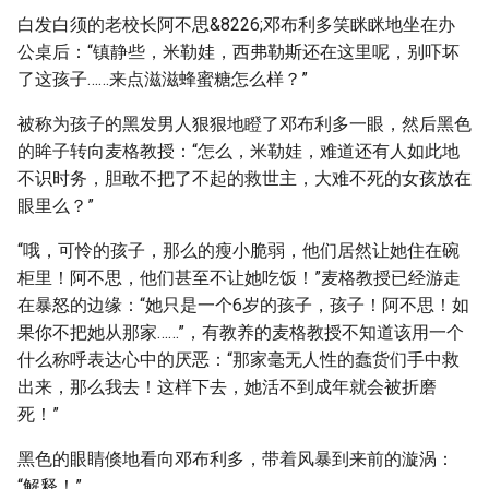
白发白须的老校长阿不思&8226;邓布利多笑眯眯地坐在办
公桌后：“镇静些，米勒娃，西弗勒斯还在这里呢，别吓坏
了这孩子……来点滋滋蜂蜜糖怎么样？”
被称为孩子的黑发男人狠狠地瞪了邓布利多一眼，然后黑色
的眸子转向麦格教授：“怎么，米勒娃，难道还有人如此地
不识时务，胆敢不把了不起的救世主，大难不死的女孩放在
眼里么？”
“哦，可怜的孩子，那么的瘦小脆弱，他们居然让她住在碗
柜里！阿不思，他们甚至不让她吃饭！”麦格教授已经游走
在暴怒的边缘：“她只是一个6岁的孩子，孩子！阿不思！如
果你不把她从那家……”，有教养的麦格教授不知道该用一个
什么称呼表达心中的厌恶：“那家毫无人性的蠢货们手中救
出来，那么我去！这样下去，她活不到成年就会被折磨
死！”
黑色的眼睛倏地看向邓布利多，带着风暴到来前的漩涡：
“解释！”