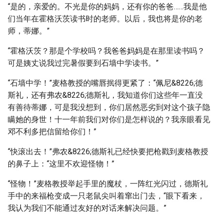
“是的，亲爱的。不光是你的妈妈，还有你的爸爸……我是他
们当年在霍格沃茨读书时的老师。以后，我也将是你的老
师，蒂娜。”
“霍格沃茨？那是个学校吗？我爸爸妈妈是在那里读书吗？
可是姨丈说我过完暑假要到石墙中学读书。”
“石墙中学！”麦格教授的嘴唇抿得更紧了：“佩尼&8226;德
斯礼，还有弗农&8226;德斯礼，我知道你们这些年一直没
有善待蒂娜，可是我没想到，你们居然恶劣到对这个孩子隐
瞒她的身世！十一年前我们对你们是怎样说的？我亲眼看见
邓不利多把信留给你们！”
“快滚出去！”弗农&8226;德斯礼已经快要把枪戳到麦格教授
的鼻子上：“这里不欢迎怪物！”
“怪物！”麦格教授举起手里的魔杖，一阵红光闪过，德斯礼
手中的来福枪变成一只老鼠尖叫着窜出门去，“眼下看来，
我认为我们不能通过友好的对话来解决问题。”