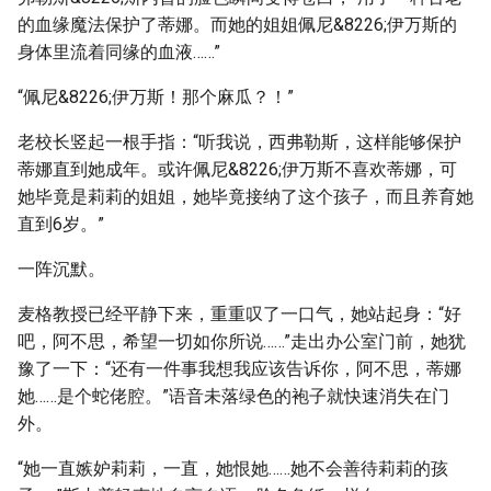
的血缘魔法保护了蒂娜。而她的姐姐佩尼&8226;伊万斯的
身体里流着同缘的血液……”
“佩尼&8226;伊万斯！那个麻瓜？！”
老校长竖起一根手指：“听我说，西弗勒斯，这样能够保护
蒂娜直到她成年。或许佩尼&8226;伊万斯不喜欢蒂娜，可
她毕竟是莉莉的姐姐，她毕竟接纳了这个孩子，而且养育她
直到6岁。”
一阵沉默。
麦格教授已经平静下来，重重叹了一口气，她站起身：“好
吧，阿不思，希望一切如你所说……”走出办公室门前，她犹
豫了一下：“还有一件事我想我应该告诉你，阿不思，蒂娜
她……是个蛇佬腔。”语音未落绿色的袍子就快速消失在门
外。
“她一直嫉妒莉莉，一直，她恨她……她不会善待莉莉的孩