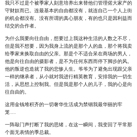
我只不过是个被季家人刻意培养出来替他们管理偌大家产的
守财奴而已。连最基本的自由都没有，就连自己一个人上街
的机会都没有。没有所谓的真心朋友，有的也只是因利益而
结交的合作者。
为什么我要向往自由，想要过上我这种生活的人数之不尽，
但是我不想要，因为我身上流的是那个人的血，那个将我卖
给季家来换取自由的父亲。那是个不适合呆在商场的男人，
他是向往自由的摄影者，是不为任何东西而停下脚步的风。
他的叛逆也造就了我的悲惨人生。爷爷为了避免出现跟父亲
一样的继承者，从小就对我进行精英教育，安排我的一切生
活，从思想上控制我。但是我是那个人的儿子，我的心是向
往自由的。
这用金钱堆积齐的一切奢华生活成为禁锢我最华丽的牢
笼……
一阵敲门声打断了我的思绪，在这一瞬间，我变回了平常那
个面无表情的季总裁。