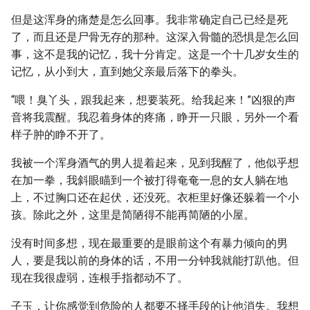
但是这浑身的痛楚是怎么回事。我非常确定自己已经是死
了，而且还是尸骨无存的那种。这深入骨髓的恐惧是怎么回
事，这不是我的记忆，我十分肯定。这是一个十几岁女生的
记忆，从小到大，直到她父亲最后落下的拳头。
“喂！臭丫头，跟我起来，想要装死。给我起来！”凶狠的声
音将我震醒。我忍着身体的疼痛，睁开一只眼，另外一个看
样子肿的睁不开了。
我被一个浑身酒气的男人提着起来，见到我醒了，他似乎想
在加一拳，我斜眼瞄到一个被打得奄奄一息的女人躺在地
上，不过胸口还在起伏，还没死。衣柜里好像还躲着一个小
孩。除此之外，这里是简陋得不能再简陋的小屋。
没有时间多想，现在最重要的是眼前这个有暴力倾向的男
人，要是我以前的身体的话，不用一分钟我就能打趴他。但
现在我很虚弱，连根手指都动不了。
子玉，让你感觉到危险的人都要不择手段的让他消失。我想