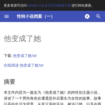
更多资源可访问
tsindex.org 多元性别搜索引擎
进行跨站搜索。
键
性转小说档案（一）
入
摘要
以
他变成了她
开
其他信息 [Processed Page
Metadata]
始
下载:
他变成了她.txt
搜
正文
在线阅读 他变成了她.txt
索
摘要
本文件内容为一篇名为《他变成了她》的跨性别主题小说，
讲述了一个男性角色在遭遇意外后重生为女性的故事。故事
以高中生活为背景，从其父亲的压迫、被迫订婚，以及在商