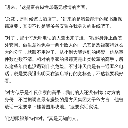
“进来。”这是富有磁性却毫无感情的声音。
“总裁，是时候该去酒店了。”进来的是我最能干的秘书兼保
镖凌要，其实不过是我爷爷安置在我身边的眼线吧了。
“对了，那个打恐吓电话的人查出来了没。”我起身穿上西装
外套问。做生意难免会一两个敌人的，尤其是想福莱特这么
大的公司，就跟不用说了。从小到大我遇到的绑架、仇杀事
件数也数不清。相对的季家的保镖更是出类拔萃的高手，所
以这些年倒也没遇到什么危险。不过昨天倒是有一通匿名电
话，说是要我退出明天在酒店举行的竞标会，不然就要我好
看。
“对方似乎是个反侦察的高手，我们的人还没有找出对方的
身份，不过据调查最有嫌疑的是方天集团太子爷方言，他曾
放话一定要拿下桂馨园那块地。”凌要实话实说。
“他想跟福莱特作对。”真是无知的人。