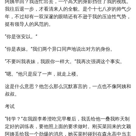
阿姨早回？我连忙出去，一个高大的身影挡住了我的视线。
我往后退一步，才看清来人的全貌。是个十七八岁的帅气少
年，不过却有一双深邃的眼睛还有不逊于我的压迫性气势，
挺有领导人的风范的。
“你是张安以。”
“你是表妹。”我们两个异口同声地说出对方的身份。
“不要叫我表妹，我跟你一样大。”我再次强调这个事实。
“嗯。”他只是应了一声，就走上楼。
这是什么意思？他怎么那么沉默寡言的，一点也不像阿姨和
叔叔。
考试
“转学？”在我跟李希澄吃完早餐后，我丢给他一叠我昨天制
定好的训练表，要他照上面的要求做时。刚买菜回来的文颖
阿姨丢给我一个劲爆的消息，她买菜时碰到在森永高中当主