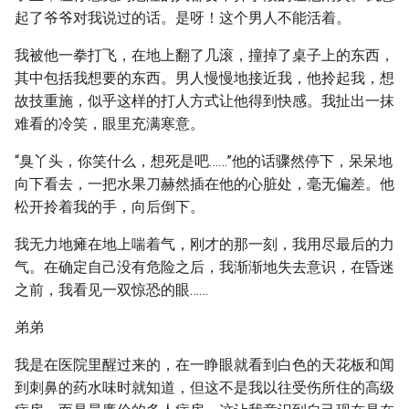
起了爷爷对我说过的话。是呀！这个男人不能活着。
我被他一拳打飞，在地上翻了几滚，撞掉了桌子上的东西，
其中包括我想要的东西。男人慢慢地接近我，他拎起我，想
故技重施，似乎这样的打人方式让他得到快感。我扯出一抹
难看的冷笑，眼里充满寒意。
“臭丫头，你笑什么，想死是吧……”他的话骤然停下，呆呆地
向下看去，一把水果刀赫然插在他的心脏处，毫无偏差。他
松开拎着我的手，向后倒下。
我无力地瘫在地上喘着气，刚才的那一刻，我用尽最后的力
气。在确定自己没有危险之后，我渐渐地失去意识，在昏迷
之前，我看见一双惊恐的眼……
弟弟
我是在医院里醒过来的，在一睁眼就看到白色的天花板和闻
到刺鼻的药水味时就知道，但这不是我以往受伤所住的高级