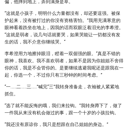
偏，他摔到地上，弄到满身是草。
“这就是小孩子，明明什么力量都没有，却还要逞强。被保
护起来，没有被打过的你没有资格害怕。”我用充满寒意的
眼神看着跌坐在地上，因我的话而双眼泛着泪光的李希澄。
“这就是弱者，说几句话就要哭，如果哭能让一切都没有发
生的话，我不介意你继续哭。“
李希澄用力地擦掉眼泪，瞪着一双倔强的眼。“真是不错的
眼神，我喜欢。我不喜欢弱者，如果不是因为你姐姐不舍得
你的话，我是不会管你的。是要继续逃避我呢还是跟我在一
起，你选一个，不过你只有三秒钟的时间考虑。”
“一……二……三……”喊完“三”我转身准备走，衣袖被人紧紧地
抓住。
“选了就不能反悔的哦，我们来拉钩。”我转身蹲下了，做了
一件我从来没有机会做过的事，跟一个十岁的小孩拉钩。
“我还没有原谅你，我只是想跟在自己姐姐的身边。”