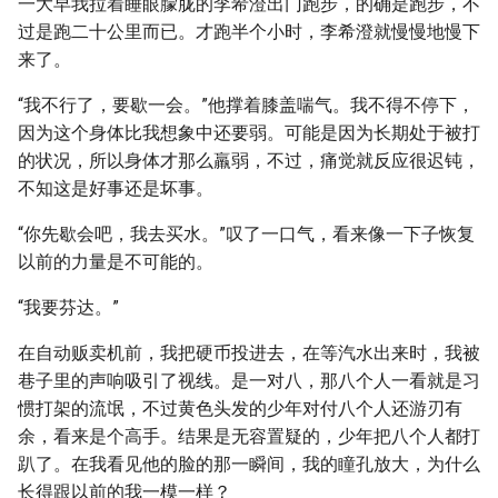
一大早我拉着睡眼朦胧的李希澄出门跑步，的确是跑步，不
过是跑二十公里而已。才跑半个小时，李希澄就慢慢地慢下
来了。
“我不行了，要歇一会。”他撑着膝盖喘气。我不得不停下，
因为这个身体比我想象中还要弱。可能是因为长期处于被打
的状况，所以身体才那么羸弱，不过，痛觉就反应很迟钝，
不知这是好事还是坏事。
“你先歇会吧，我去买水。”叹了一口气，看来像一下子恢复
以前的力量是不可能的。
“我要芬达。”
在自动贩卖机前，我把硬币投进去，在等汽水出来时，我被
巷子里的声响吸引了视线。是一对八，那八个人一看就是习
惯打架的流氓，不过黄色头发的少年对付八个人还游刃有
余，看来是个高手。结果是无容置疑的，少年把八个人都打
趴了。在我看见他的脸的那一瞬间，我的瞳孔放大，为什么
长得跟以前的我一模一样？