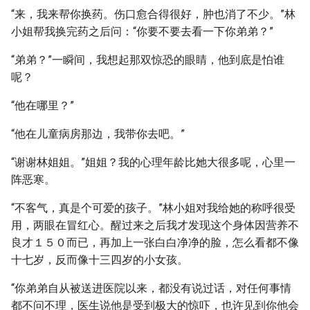
“来，我来帮你换药。伤口愈合得很好，肿也消了不少。”林
小姐帮我换完药之后问：“你要不要去看一下你弟弟？”
“弟弟？”一瞬间，我想起那双惊恐的眼睛，他到底是怕谁
呢？
“他在哪里？”
“他在儿童病房那边，我带你去吧。”
“谢谢林姐姐。”姐姐？我的心理年龄比她大很多呢，心里一
阵恶寒。
“不客气，真是个可爱的孩子。”林小姐对我给她的称呼很受
用，两眼在冒红心。醒过来之后我才发现这个身体因营养不
良才１５０而已，再加上一张白白净净的脸，怎么看都不像
十七岁，反而像十三四岁的小女孩。
“你弟弟自从被送进医院以来，都没有说过话，对任何事情
都不问不理，医生说他是受到极大的惊吓，也许见到你他会