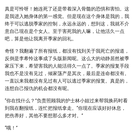
真是可怜呀！她连死了还是带着深入骨髓的恐惧和害怕。这
是我进入她身体的第一感觉。但是现在这个身体是我的，我
终于可以逃脱季家的控制，永远永远的，想到这，我就不介
意自己现在是个女人。至于害死我的人嘛，让他活久一点
吧，算是他让我离开季家的回礼。
奇怪？我翻遍了所有报纸，都没有找到关于我死亡的报道，
反倒是李希怜这事成了头版新闻呢。这么大的动静居然被季
家压下来，希望害我的人能活得久一点了。季家的报复手段
我也不是没有见过，倾家荡产是其次，最后是连命都没有。
一直以来我都没有见过有人可以逃过季家的报复。真是的，
连想自己报仇的机会都没有呢。
“你在找什么？”负责照顾我的护士林小姐过来帮我换药时看
到我在翻报纸，连忙把报纸拿走。“你现在应该好好休息，
把伤养好，其他不要想那么多才对。”
“哦！”