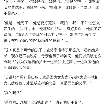
“不……不是的……你冷静点……冷静点……”善良的护士小姐抚着
我的背试图让我冷静下来。“警察说，你只是正当防卫，你
不是杀人。”
“但是……他死了……他想要打死我……我怕……我……不知道怎么
发生的……我回过神……他就躺在那里……有好多血……他流了好
多血……”我陷入了错乱的回忆中，护士小姐连忙叫医生过
来，被打了镇定剂的我渐渐的睡着了……
“哎！真是个可怜的孩子，被父亲虐待了那么久，还有她弟
弟，现在还不会说话，母亲也得了精神病，他们以后该怎么
办呢？”以为我睡着的护士一边帮我换点滴，一边跟旁边的
同事聊起我的事。
“听说那个男的是□犯，就是因为女方家不想闹大这事就把
女儿嫁给他，才造成这样的悲剧，真是无良的父母。”
“真的吗？”
“是真的……”她们渐渐地走远了，直到我听不见了。