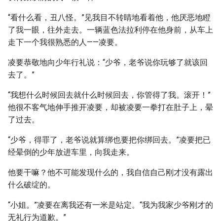
“看什么看，丑八怪。”见我目不转睛地看着他，他厌恶地瞪
了我一眼，往外走去。一辆蓝色法拉利停在他身前，从车上
走下一个我很熟悉的人——凌要。
凌要恭敬地向少年行礼说：“少爷，老爷说你玩够了就该回
去了。”
“我想什么时候回去就什么时候回去，你管得了我。滚开！”
他很不客气地伸手推开凌要，却被凌要一拳打在肚子上，晕
了过去。
“少爷，得罪了，老爷说就算绑也要把你绑回去。”凌要把已
经晕倒的少年放进车里，向我走来。
他要干嘛？他不可能发现什么的，我自信自己刚才没有露出
什么破绽的。
“小姐。”凌要在离我还有一米是站定。“我为我家少爷刚才的
无礼行为道歉。”