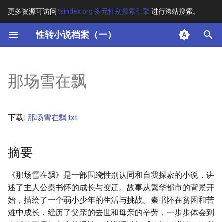
更多资源可访问
tsindex.org 多元性别搜索引擎
进行跨站搜索。
键
性转小说档案（一）
入
摘要
以
那场雪在飘
开
其他信息
始
下载:
那场雪在飘.txt
搜
索
摘要
《那场雪在飘》是一部围绕性别认同和自我探索的小说，讲
述了主人公秦书怀的成长与变迁。故事从繁华都市的背景开
始，描绘了一个弱小少年的生活与挑战。秦书怀在贫困和苦
难中成长，经历了父亲的去世和母亲的辛劳，一步步体会到