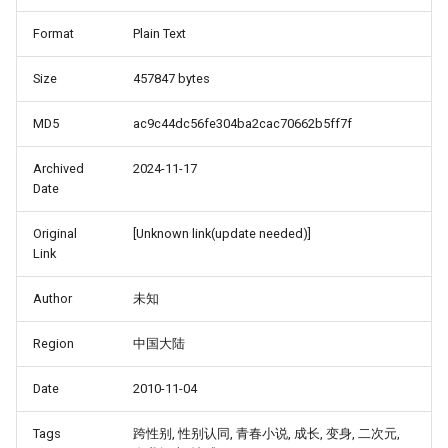
Format
Plain Text
Size
457847 bytes
MD5
ac9c44dc56fe304ba2cac70662b5ff7f
Archived
2024-11-17
Date
Original
[Unknown link(update needed)]
Link
Author
未知
Region
中国大陆
Date
2010-11-04
Tags
跨性别, 性别认同, 青春小说, 成长, 变身, 二次元,