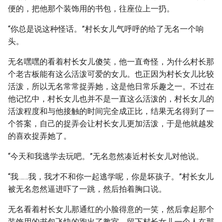
便的，把他那个装饰用的书包，往座位上一扔。
“你总是说这种怪话。”村长女儿气呼呼的给了无名一个响
头。
无名嘿嘿的看着村长女儿傻笑，他一直奇怪，为什么村长那
个老古板能有这么活泼可爱的女儿。也正因为村长女儿比较
活泼，所以无名常常捉弄她，这是他日常乐趣之一。不过在
他记忆中，村长女儿也并不是一直这么活泼的，村长女儿的
活泼程度和与他接触的时间完全成正比，结果无名得到了一
个答案，自己的捉弄会让村长女儿更加活泼，于是他就越发
的喜欢捉弄她了。
“今天和我逃学去玩吧。”无名忽然凑近村长女儿对他说。
“我……我，我才不和你一起逃学呢，你是坏孩子。”村长女儿
被无名忽然逼进吓了一跳，然后拍着胸口说。
无名看着村长女儿那通红的小脸得意的一笑，然后拿起那个
装饰用的书包飞快的跑出了教室，留下村长女儿一个人在那