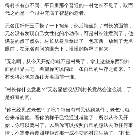
得村长有点不同，平日里那个普通的一村之长不见了，取而
代之的是一个眼中充满了智慧的老者。
无名用纤纤玉手挽了一下裙角，然后端坐到了村长的面前，
无名没有发现自己女性化的小动作，可是村长注意到了，他
满意的点了点头。村长从身后拿出了一包东西，放到了无名
眼前，在无名询问的眼光下，慢慢的解释了起来。
“无名啊，从今天开始你就不是村民了，拿上这些东西到外
面的世界去吧，希望你可以闯出一条自己的生存之道来。”
村长将那包东西往无名面前一推。
“村长你什么意思？”无名显然没想到村长竟然会这么说，于
是好奇的问。
“你已经见过老乞丐了吧？每当有村民达到条件，老乞丐就
会来考验他。看你的样子已经通过考验了，所以从今天开
始，你可以离村了。以后你可以按照自己的想法去做任何事
情，不需要再遵照规矩过那一成不变的村民生活了。”村长