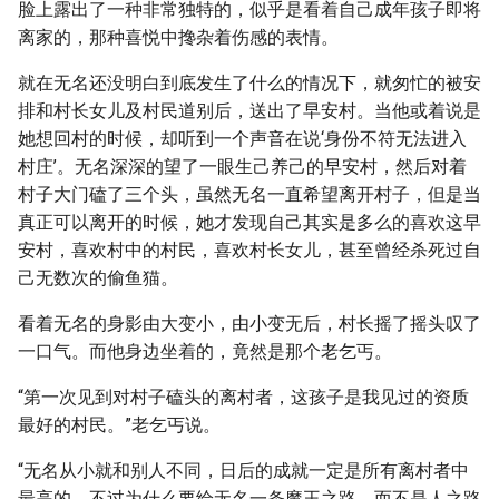
脸上露出了一种非常独特的，似乎是看着自己成年孩子即将
离家的，那种喜悦中搀杂着伤感的表情。
就在无名还没明白到底发生了什么的情况下，就匆忙的被安
排和村长女儿及村民道别后，送出了早安村。当他或着说是
她想回村的时候，却听到一个声音在说‘身份不符无法进入
村庄’。无名深深的望了一眼生己养己的早安村，然后对着
村子大门磕了三个头，虽然无名一直希望离开村子，但是当
真正可以离开的时候，她才发现自己其实是多么的喜欢这早
安村，喜欢村中的村民，喜欢村长女儿，甚至曾经杀死过自
己无数次的偷鱼猫。
看着无名的身影由大变小，由小变无后，村长摇了摇头叹了
一口气。而他身边坐着的，竟然是那个老乞丐。
“第一次见到对村子磕头的离村者，这孩子是我见过的资质
最好的村民。”老乞丐说。
“无名从小就和别人不同，日后的成就一定是所有离村者中
最高的。不过为什么要给无名一条魔王之路，而不是人之路