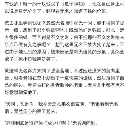
有钱的！唯一的十块钱买了《瓜子神功》，现在自己身上可
以说是身无分文了，到现在无名才知道了钱的价值。
该去哪里弄到钱呢？忽然无名脑中灵光一闪，似乎得到了提
示一般，想到了那个强盗营地！既然他们是强盗，那么一定
有很多的钱，而且都是不义之财，何不把那些不义之财抢来
给自己做有义之事呢？！想到这里无名不禁大笑了起来，不
过由于她性别的原因，被来应该是对天傻笑的形象，竟然变
成了手掩小口轻声娇笑了。
就这样无名再次来到了强盗营地，不过她还没来的急向里
走，就看老狼在空中划出了一道优美的弧线，然后落到了自
己的脚边。看着被打的鼻青脸肿的老狼，无名几乎都有点不
好意思勒索他了。
“天啊，又是你！我今天怎么那么倒霉啊。”老狼看到无名
后，竟然伤心的哭了起来。
“老狼到底是谁把你打成这样啊？”无名询问到。