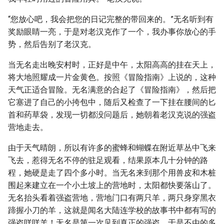
“您放心吧，我会把您的日记完整的带回来的。”无名听到有
奖励眼睛一亮，于是对老汉克作了一个，我办事你放心的手
势，然后告别了老汉克。
当无名走出晚安村时，正好是中午，太阳高高的挂在天上，
将大地照耀成一片金黄色。按照《冒险指南》上说的，这种
天气正适合冒险。无名满意的合起了《冒险指南》，然后把
它塞进了自己的小挎包中，随后又检查了一下挂在腰间的匕
首和药草袋，发现一切都没问题后，她朝着老汉克说的强盗
营地走去。
由于天气晴朗，所以有许多的蜜蜂和蝴蝶在附近草丛中飞来
飞去，惹得无名不停的驻足观看，结果原本几十分钟的路
程，她硬是走了四个多小时。当无名来到那个用兽皮和木桩
围起来建立在一个小土坡上的营地时，太阳都快要落山了。
无名抬头看着强盗营地，营地门口有两只羊，两只身穿黑衣
蹄握小刀的羊，这就是闻名大陆连学校的故事书中都有写的
强盗咩咩羊！无名是第一次见到真正的强盗，于是不由的多