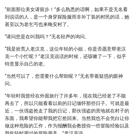
“前面那位美女请留步！”多么熟悉的话啊，如果不是无名看
到说话的人，是一个身穿探险服而非补丁装的村民的话，她
甚至以为老乞丐也来晚安村了。
“请问您是在叫我吗？”无名轻声的询问。
“我是拾荒人老汉克，这位年轻的小姐，你是否愿意帮老汉
克一个小忙呢？”老汉克说话的时候，还咳嗽了一下，似乎
特意显示自己的老。
“当然可以了，您需要什么帮助呢？”无名带着疑惑的眼神
问。
“年轻时我曾经在外面旅行了许多年，现在我已经老了不能
再去了，所以只能看看以前的日记缅怀那些日子。可就是最
近，一伙强盗抢走了我的日记，那伙强盗的营地就在村子的
东面，我希望你能帮我把它抢回来。当然我也不会凭白让你
做这种危险的工作，作为报酬我会教授你一些冒险经验以及
我年轻时用过的冒险用具。”老汉克说。