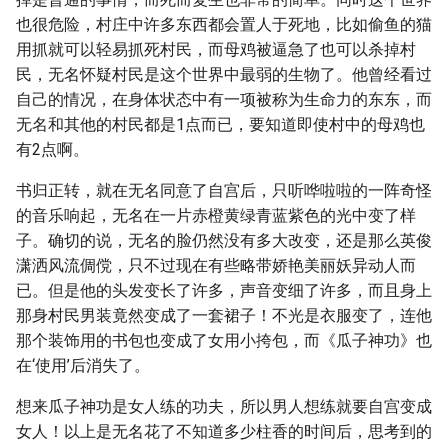
也很危险，村庄中许多东西都会置人于死地，比如偷鱼的猫
用抓就可以轻易抓死村民，而母鸡被逼急了也可以杀掉村
民，无名怀疑村民是这个世界中最弱的生物了。他曾经看过
自己的情况，在身体状态中有一项被称为生命力的东东，而
无名和其他的村民都是1点而已，要知道即使村中的母鸡也
有2点啊。
书归正转，就在无名同意了自宫后，只听哗啦啦的一阵奇怪
的音乐响起，无名在一片赤橙黄绿青蓝紫色的光中变了样
子。确切的说，无名的脸仍然没有多大改变，还是那么英俊
潇洒风流倜傥，只不过现在有些略带娇艳美丽妖异动人而
已。但是他的头发变长了许多，声音变细了许多，而且身上
那身村民男装竟然变成了一套裙子！不光是衣服变了，连他
那个装饰用的书包也变成了女用小挎包，而《瓜子神功》也
在‘使用’后消失了。
想来瓜子神功是女人练的功夫，所以男人想练就要自宫变成
女人！以上是无名花了不知道多少柱香的时间后，思考到的