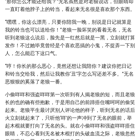
“那你怎么才能还给我？”无名虽然是对老狼说话，但眼睛却
一直盯着他脖子上的铃当，看起来无名很是喜欢那个东西。
“嘿嘿，你这么漂亮，只要你陪我一晚，别说是日记就算是
我的铃当也可以送给你！”老狼一脸坏笑的看着无名，无名
听到老狼这么说后，脸先是一红然后就是一黑，立刻就打算
发作！不过她毕竟曾经是个喜欢恶搞的小鬼，不捉弄一下别
人，怎么能忍下这口气。
“哼！你长的那么恶心，竟然还想让我陪你？建议你把日记
和铃当交给我，然后让我教你‘丑’字怎么写还差不多。”无名
恶狠狠的奚落了老狼一番。
小偷咩咩和强盗咩咩第一次听到有人揭老狼的短，而且老狼
长的也的确有些抱歉，于是用自己的前蹄捂住嘴呵呵的偷笑
起来。老狼平生最讨厌别人评论他的样子，听到无名的话后
火立刻就起来了，只听他‘咩’的一声冲到了无名的眼前，举
起木棍就要打向了无名的头。就在小偷咩咩和强盗咩咩捂住
眼睛，不忍心看到无名被木棍打的头破血流之际，老狼忽然