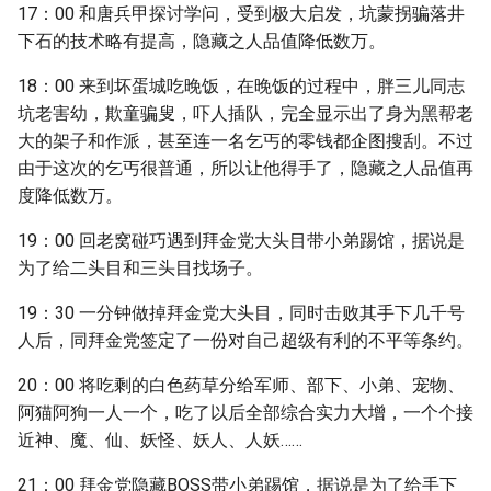
17：00 和唐兵甲探讨学问，受到极大启发，坑蒙拐骗落井
下石的技术略有提高，隐藏之人品值降低数万。
18：00 来到坏蛋城吃晚饭，在晚饭的过程中，胖三儿同志
坑老害幼，欺童骗叟，吓人插队，完全显示出了身为黑帮老
大的架子和作派，甚至连一名乞丐的零钱都企图搜刮。不过
由于这次的乞丐很普通，所以让他得手了，隐藏之人品值再
度降低数万。
19：00 回老窝碰巧遇到拜金党大头目带小弟踢馆，据说是
为了给二头目和三头目找场子。
19：30 一分钟做掉拜金党大头目，同时击败其手下几千号
人后，同拜金党签定了一份对自己超级有利的不平等条约。
20：00 将吃剩的白色药草分给军师、部下、小弟、宠物、
阿猫阿狗一人一个，吃了以后全部综合实力大增，一个个接
近神、魔、仙、妖怪、妖人、人妖……
21：00 拜金党隐藏BOSS带小弟踢馆，据说是为了给手下