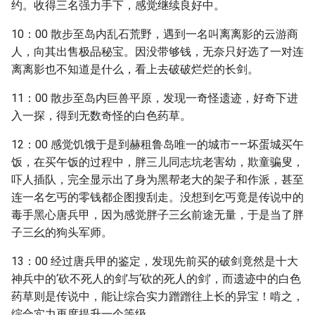
约。收得三名强力手下，感觉继续良好中。
10：00 散步至岛内乱石荒野，遇到一名叫离离影的云游商
人，向其出售极品秘宝。因没带够钱，无奈只好选了一对连
离离影也不知道是什么，看上去破破烂烂的长剑。
11：00 散步至岛内巨兽平原，发现一奇怪遗迹，好奇下进
入一探，得到无数奇怪的白色药草。
12：00 感觉饥饿于是到赫租鲁岛唯一的城市——坏蛋城买午
饭，在买午饭的过程中，胖三儿同志坑老害幼，欺童骗叟，
吓人插队，完全显示出了身为黑帮老大的架子和作派，甚至
连一名乞丐的零钱都企图搜刮走。没想到乞丐竟是传说中的
毒手黑心唐兵甲，因为感觉胖子三幺前途无量，于是当了胖
子三幺的狗头军师。
13：00 经过唐兵甲的鉴定，发现先前买的破剑竟然是十大
神兵中的‘砍不死人的剑’与‘砍的死人的剑’，而遗迹中的白色
药草则是传说中，能让综合实力蹭蹭往上长的异宝！啃之，
综合实力再度提升一个等级。