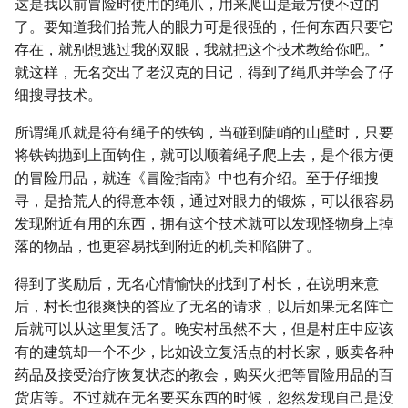
这是我以前冒险时使用的绳爪，用来爬山是最方便不过的
了。要知道我们拾荒人的眼力可是很强的，任何东西只要它
存在，就别想逃过我的双眼，我就把这个技术教给你吧。”
就这样，无名交出了老汉克的日记，得到了绳爪并学会了仔
细搜寻技术。
所谓绳爪就是符有绳子的铁钩，当碰到陡峭的山壁时，只要
将铁钩抛到上面钩住，就可以顺着绳子爬上去，是个很方便
的冒险用品，就连《冒险指南》中也有介绍。至于仔细搜
寻，是拾荒人的得意本领，通过对眼力的锻炼，可以很容易
发现附近有用的东西，拥有这个技术就可以发现怪物身上掉
落的物品，也更容易找到附近的机关和陷阱了。
得到了奖励后，无名心情愉快的找到了村长，在说明来意
后，村长也很爽快的答应了无名的请求，以后如果无名阵亡
后就可以从这里复活了。晚安村虽然不大，但是村庄中应该
有的建筑却一个不少，比如设立复活点的村长家，贩卖各种
药品及接受治疗恢复状态的教会，购买火把等冒险用品的百
货店等。不过就在无名要买东西的时候，忽然发现自己是没