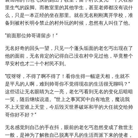
里生气的跺脚。而教室里的其他学生，甚至老师都没有说什
么，只是一本正经的坐在那里。就在无名刚刚离开学校，准
备到被村长明令禁止的村外玩的时候，忽然有人叫住了他。
“前面那位帅哥请留步！”
无名好奇的回头一望，只见一个蓬头垢面的老乞丐出现在了
他的面前，无名肯定的记得自己没在村中见过他，毕竟整个
早安村也才二十个村民不到。
“哎呀呀，不得了啊不得了！看你生得一幅逆天相，生就不
是平凡的人啊，难到帅哥你不觉得现在的生活很无聊吗？”
这些话让无名眼睛为之一亮，老乞丐看到无名的变化后暗暗
一笑，随后继续说道。“世上之事冥冥中自有地意，魔说我
不上天堂谁上天堂，今后毁灭世界破坏和平的大任就交给帅
哥你好不好？”
无名感觉到自己的手在抖，眼前的老乞丐忽然变成了救世主
一般，是神为了解救自己脱离平凡的生活而派下来的使者，