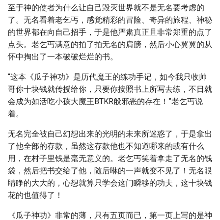
至于神的使者为什么让自己毁灭世界就不是无名要考虑的
了。无名看着老乞丐，感觉精彩的冒险、奇异的旅程、神秘
的世界都在向自己招手，于是他严肃真正且非常郑重的点了
点头。老乞丐满意的拍了拍无名的肩膀，然后小心翼翼的从
怀中掏出了一本破破烂烂的书。
“这本《瓜子神功》是历代魔王的练功手记，如今我只收帅
哥你十块钱就传授给你，只要你按照书上所写去练，不日就
会成为如活吃小孩大魔王BTKR般邪恶的存在！”老乞丐说
着。
无名完全被自己幻想出来的光明的未来所迷惑了，于是拿出
了他全部的存款，虽然这存款他也不知道哪来的或有什么
用，在村子里钱是毫无意义的。老乞丐笑着拿走了无名的钱
袋，然后把书交给了他，随后咻的一声就变不见了！无名眼
睛睁的大大的，心想就算只学会这门瞬移的功夫，这十块钱
花的也值得了！
《瓜子神功》非常的薄，只有五页而已，第一页上写的是神