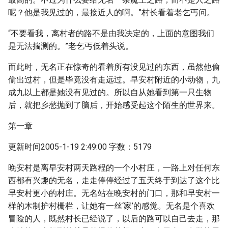
呢？他是我见过的，最接近人的啊。”村长看着老乞丐问。
“不要看我，离村者的路不是由我决定的，上面的意图我们
是无法揣测的。”老乞丐低着头说。
而此时，无名正在惊奇的看着所有没见过的东西，虽然他偷
偷出过村，但是毕竟没有走远过。早安村附近的小动物，九
成九以上都是她没有见过的。所以自从她看到第一只生物
后，就把乡愁抛到了脑后，开始感受起这个陌生的世界来。
第一章
更新时间2005-1-19 2:49:00 字数：5179
晚安村是离早安村两天路程的一个小村庄，一路上对任何东
西都有兴趣的无名，走走停停经过了五天终于到达了这个比
早安村更小的村庄。无名站在晚安村的门口，那和早安村一
样的木制护村栅栏，让她有一丝‘家’的感觉。无名是个喜欢
冒险的人，既然村长已经说了，以后的路可以自己去走，那