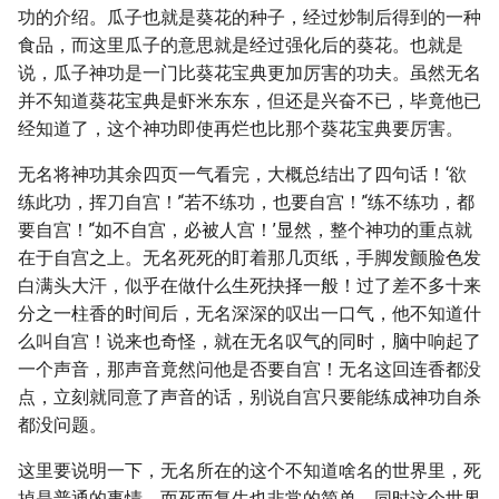
功的介绍。瓜子也就是葵花的种子，经过炒制后得到的一种
食品，而这里瓜子的意思就是经过强化后的葵花。也就是
说，瓜子神功是一门比葵花宝典更加厉害的功夫。虽然无名
并不知道葵花宝典是虾米东东，但还是兴奋不已，毕竟他已
经知道了，这个神功即使再烂也比那个葵花宝典要厉害。
无名将神功其余四页一气看完，大概总结出了四句话！‘欲
练此功，挥刀自宫！’‘若不练功，也要自宫！’‘练不练功，都
要自宫！’‘如不自宫，必被人宫！’显然，整个神功的重点就
在于自宫之上。无名死死的盯着那几页纸，手脚发颤脸色发
白满头大汗，似乎在做什么生死抉择一般！过了差不多十来
分之一柱香的时间后，无名深深的叹出一口气，他不知道什
么叫自宫！说来也奇怪，就在无名叹气的同时，脑中响起了
一个声音，那声音竟然问他是否要自宫！无名这回连香都没
点，立刻就同意了声音的话，别说自宫只要能练成神功自杀
都没问题。
这里要说明一下，无名所在的这个不知道啥名的世界里，死
掉是普通的事情，而死而复生也非常的简单。同时这个世界