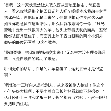
“是我！这个家伙竟然让人吧东西从营地里抢走，简直丢
人！看来你就是那个抢回日记的人吧？嘿嘿本来我想去村里
把你杀掉，再把日记抢回来的，但是没想到你竟然这么靓，
如果你愿意留在这里陪我，那么我就考虑留你一命。”只见
营地中走出一只很高大的羊，他头上带着皮制的面具，整张
脸都被面具遮住了，而面具上除了露出眼睛的两个小洞外，
额头的部位还写着13这个数字。
“我想要钱，把你们的钱都交出来！”无名根本没有理会那只
羊，只是自顾自的说明了来意。
听到无名的话后，在场的四羊都傻了，这到底谁才是强盗
啊？
“我怪盗十三咩向来是抢别人，从来没被别人抢过！你这个
小丫头好大胆啊，不要丈着自己长的好看就瞧不起强盗！”
估计怪盗十三咩和老狼一样，长的都有点抱歉，不然干吗都
要把脸挡住呢。