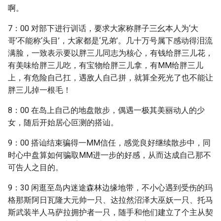
啊。
7：00 对部下进行训话，要求大家称胖子三幺本人为‘大
哥’不能称‘头目’，大家都是‘兄弟’。几十万号属下感动得泪流
满脸，一致表示要以胖三儿同志为核心，有钱给胖三儿花，
有美味给胖三儿吃，有宝物给胖三儿拿，有MM给胖三儿
上，有危险自己扛，遇敌人自己拼，就算全死光了也不能让
胖三儿掉一根毛！
8：00 在岛上自己的地盘散步，偶遇一极其美丽动人的少
女，随后开始居心叵测的搭讪。
9：00 搭讪结束骗得一MM信任，感觉良好继续散步中，同
时心中盘算如何骗取MM进一步的好感，从而达成自己那不
可告人之目的。
9：30 闲逛至岛内迷途森林边缘地带，不小心遇到受伤的玛
格那斯阿日瓦隆大元帅一只、达拉然沼泽大巫妖一只、托马
斯武装半人马萨拉拥护者一只，随手和他们建立了个主从契