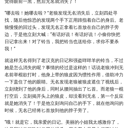
觉得眼前一黑，然后无名就消失了！
“哪去啦！她哪去啦？”老狼发现无名消失后，立刻四处寻
找，随后他惊恐的发现两个手下正用蹄指着自己的身后。老
狼慢慢的回过头，发现无名正拿着匕首放在自己的脖子旁
边，于是他立刻大喊：“有话好说！有话好说！小偷你快把
日记拿出来！对了铃当，我把铃当也送给你，求你不要杀
我！”
就这样无名得到了老汉克的日记和强盗咩咩羊的铃当，不过
她是怎么消失的呢？事情的经过是这样的！话说老狼冲到无
名前举棍欲打时，他身上带的狼皮因为惯性作用，借助冲力
一下盖住了他的眼睛。无名发现老狼被狼皮遮住了视线后，
立刻绕到了他的身后，同时从腰间抽出了匕首。而老狼一棍
打空后，立刻揭开头上的狼皮，却没看到无名，第一个反应
就是她消失了！于是他立刻询问自己的手下，就在他询问的
时候，无名已经将匕首放到他的脖子旁了。
“哦！就是它，我亲爱的日记。美丽的小姐我太感激你了，