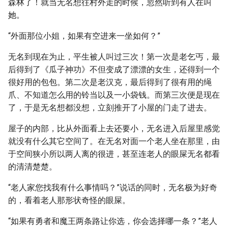
森林了！就当无名想往村外走的时候，忽然听到有人在叫
她。
“外面那位小姐，如果有空进来一坐如何？”
无名到现在为止，平生被人叫过三次！第一次是老乞丐，最
后得到了《瓜子神功》不但变成了漂漂的女生，还得到一个
很好用的包包。第二次是老汉克，最后得到了很有用的绳
爪、不知道怎么用的铃当以及一小袋钱。而第三次便是现在
了，于是无名想都没想，立刻推开了小屋的门走了进去。
屋子的内部，比从外面看上去还要小，无名进入后屋里感觉
就没有什么其它空间了。在无名对面一个老人坐在那里，由
于空间狭小所以两人离的很进，甚至连老人的眼屎无名都看
的清清楚楚。
“老人家您找我有什么事情吗？”说话的同时，无名极为好奇
的，看着老人那形状奇怪的眼屎。
“如果有勇者和魔王两条路让你选，你会选择哪一条？”老人