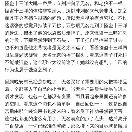
怪盗十三咩大吼一声后，立刻冲向了无名。和老狼不一样，
怪盗十三咩的体格非常庞大，所以冲刺起来气势非凡，加之
面具不会有挡住眼睛的问题，所以无名显的有点紧张。不过
这紧张的感觉只持续了五秒，五秒后无名走到了怪盗十三咩
的身边，搜出了他的钱袋然后走掉了。原来怪盗十三咩冲刺
的时候，下蹄竟然绊到了石头，一下子把自己摔晕了过去，
也不知道是他太背或者是无名太幸运了。看着怪盗十三咩两
眼呈旋涡状旋转，无名无奈的摇了摇头，看来这辈子打死也
不能做强盗，这个职业太没前途了！她就没有想到，自己的
行为也属于强盗之列了。
回到晚安村已经是傍晚了，无名买好了需要用的火把等物品
后，全部塞入了自己的小包包。当无名把最后件物品放进去
后才发现，包包一点都没有变重，而且看起来里面还有许多
的空间。看来这个包包不简单啊，自己回忆一下，这是她自
宫后由那个装饰用书包变来的，看来瓜子神功果然很厉害，
连包包都变的这么有用了。无名满意的点了点头，然后离开
了百货店，一切已经准备就绪，那么接下来的目标就是魔眼