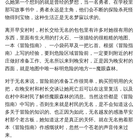
么她第一个想到的就是曾经的梦想，当一名勇者。在学校里
那写故事书中，勇者永远是主角，他们会不断的探险杀死怪
物得到宝物，这种生活正是无名梦寐以求的。
离开早安村时，村长交给无名的包包里有许多对她很有用的
东西，里面有生火用的打火石、一张描绘的很粗糙的地图、
一本《冒险指南》、一小袋药草及一把匕首。根据《冒险指
南》上写的经验，要到危险区域冒险前，一定要到附近的村
庄做好准备工作。无名所以来到晚安村，正是因为晚安村的
西面，就是地图中唯一标明危险的地方——魔眼森林。
对于无名来说，冒险前的准备工作很简单，购买照明用的火
把，在晚安村和村长交谈让她死亡后可以在这里复活，以及
在村中和村民了解些魔眼森林的消息。当然这些都是《冒险
指南》中写的，否则生来就是村民的无名，是不会知道这么
多关于冒险的知识的。也正因为如此，无名越发的感激早安
村那个老古板，她知道这才是真正的关怀。就在无名抱着那
本《冒险指南》作感慨状时，忽然一个苍老的声音传来过
来。