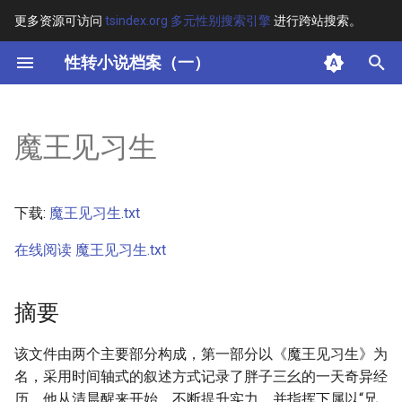
更多资源可访问
tsindex.org 多元性别搜索引擎
进行跨站搜索。
键
性转小说档案（一）
入
摘要
以
魔王见习生
开
其他信息
始
正文
下载:
魔王见习生.txt
搜
在线阅读 魔王见习生.txt
索
摘要
该文件由两个主要部分构成，第一部分以《魔王见习生》为
名，采用时间轴式的叙述方式记录了胖子三幺的一天奇异经
历。他从清晨醒来开始，不断提升实力，并指挥下属以“兄