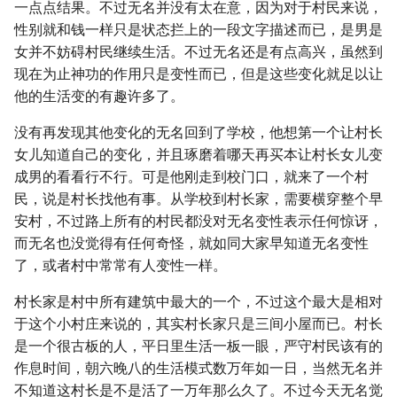
一点点结果。不过无名并没有太在意，因为对于村民来说，
性别就和钱一样只是状态拦上的一段文字描述而已，是男是
女并不妨碍村民继续生活。不过无名还是有点高兴，虽然到
现在为止神功的作用只是变性而已，但是这些变化就足以让
他的生活变的有趣许多了。
没有再发现其他变化的无名回到了学校，他想第一个让村长
女儿知道自己的变化，并且琢磨着哪天再买本让村长女儿变
成男的看看行不行。可是他刚走到校门口，就来了一个村
民，说是村长找他有事。从学校到村长家，需要横穿整个早
安村，不过路上所有的村民都没对无名变性表示任何惊讶，
而无名也没觉得有任何奇怪，就如同大家早知道无名变性
了，或者村中常常有人变性一样。
村长家是村中所有建筑中最大的一个，不过这个最大是相对
于这个小村庄来说的，其实村长家只是三间小屋而已。村长
是一个很古板的人，平日里生活一板一眼，严守村民该有的
作息时间，朝六晚八的生活模式数万年如一日，当然无名并
不知道这村长是不是活了一万年那么久了。不过今天无名觉