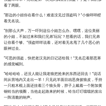
看了两眼。
“那边的小妞你在看什么！难道没见过强盗吗？”小偷咩咩瞪
着无名说。
“别那么大声，万一吓到这位小姐怎么办。嘿嘿，这位美丽
的小姐，不如过来和我们兄弟‘玩玩’？想看的话，我们兄弟
让你看个够。”强盗咩咩说着，还对着无名甩了几个恶心的
眼神过去。
“可恶的强盗，快把老汉克的日记还给我！”无名忍着那恶寒
的感觉喊到。
“哈哈哈哈，还没人能让我老狼把抢来的东西还回去！”说话
间从营地内又走出一羊！只见此羊面目凶恶身披狼皮，手持
一只粗木棍上面还挂着三个狼头骨，脖子上戴着一个附加黄
铜铃当的项圈，当他走起路来的时候，铃当叮叮噹噹的发出
一阵清脆的响声。