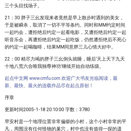
三个头目找场子。
21：30 胖子三幺发现来者竟然是早上散步时遇到的美女，
于是被瞬杀，取消了一切不平等条约。同时和MM约定时间
一起约会，遭拒绝后约定一起看电影，又遭拒绝后约定一起
听音乐会，再遭拒绝后约定一起吃饭，仍然遭拒绝后不死心
的约定一起喝咖啡，结果MM同意胖三儿心情大好中。
22：00 精尽力竭的胖子三幺倒头就睡，睡后‘天上天下九天
十地八荒六合唯我独尊神功’继续开始自动练级。
起点中文网 www.cmfu.com 欢迎广大书友光临阅读，最
新、最快、最火的连载作品尽在起点原创！
序章
更新时间2005-1-18 20:10:00 字数：3780
早安村是一个地理位置非常偏僻的小村，这个小村非常的平
凡，周围没有任何怪物的巢穴，村中也没有值得一探的遗