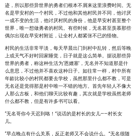
迹，所以那些异世界的勇者们根本不屑来这里浪费时间。无
名是早安村的一个村民，不过他和其他村民并不同，他讨厌
一成不变的生活，他讨厌村民的身份，他是早安村甚至整个
世界，唯一想做勇者的村民。有些时候，无名甚至羡慕那些
偶尔出现在早安村附近，让全村人都紧张不已的怪物。
村民的生活非常平淡，每天早晨出门到村中乱转，然后等晚
上或天气不好时回家睡觉，日子就是这么简单。据说那些异
世界的勇者，称这种生活为‘恩媲塞’，无名并不知道那是什
么意思，不过他并不喜欢这种日子。如往常一样，村中所有
年龄比较小的村民都要去学校，虽然那里什么都不教，可是
无名还是觉得那是村中唯一不错的地方。首先年轻人不像大
人那么古板，和他们聊天比较有趣，其次就是学校虽然老师
什么都不教，但是有许多书可以看。
“无名哥你今天迟到咯！”说话的是村长的女儿——村长女
儿。
“早点晚点有什么关系，反正老师又不会说什么。”无名很随