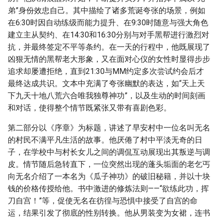
弟”身份效忠自己。其中描绘了诸多荒诞夸张的场景，例如
在6:30时因自动练级而能力提升、在9:30时随意与强大角色
建立主从契约、在14:30和16:30分别与对手黑帮进行激烈对
抗，并最终签定不平等条约。在一天的行程中，他既展现了
凶狠无情的黑帮老大形象，又在面对心仪的女性时显得步步
追求却屡遭拒绝，直到21:30与MM约定多次尝试约会后才
最终达成共识。文本中充满了夸张幽默的表达，如“天上天
下九天十地八荒六合唯我独尊神功”，以及生动的时间刻画
和对话，使得整个情节既紧张又带有喜剧色彩。
第二部分以《序章》为标题，讲述了早安村中一位名叫无名
的村民不满平凡生活的故事。他厌倦了村中平淡无奇的日
子，在学校中与村长女儿之间的调侃互动展现出其叛逆与调
皮。情节随后急转直下，一位突然出现的蓬头垢面的老乞丐
向无名介绍了一本名为《瓜子神功》的破旧秘籍，并以十块
钱的价格传授给他。书中激进的修炼法则——“欲练此功，挥
刀自宫！”等，促使无名在彷徨与恐惧中接受了自宫的命
运，结果引发了彻底的性别转换。他从男装变为女裙，连书