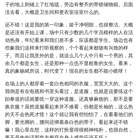
子的地上则铺上了红地毯，旁边有整齐的带锁储物箱。后面
没去看，大概是卫生间和更衣室浴室什么的。
还不错！这是我的第一印象，挺干净明朗，也很整洁。大概
是还没有开始上课，场中只有少数的几个学员模样的人在活
动热身，年纪看来和我们差不多，应该都是学生。场边也有
些象我们这样来打听视察的，个个看起来都饶有兴致的样
子。而且让我意外的是，就这么几个人中只有一个男的，其
余几个都是女生，还是那种一点也不显粗鲁的女生。看来，
真的象杨斌所说，时代变了！现在的女生都不能小瞧呀！
在场上的人都穿着一套白色相同的衣服，宽宽大大的。这个
我倒是有在电视和书里头看过，是道服，也就是说要练这个
跆拳道的话就要统一穿这种道服。还真够麻烦的，那不是要
换衣服？虽然道服看起来并不难看，但都是长袖的，这么热
的天不会热死才怪！这个就让我有些怕怕了，在看看他们的
脚，要光脚的，腰间还绑着条白色的带子。看起来还不错
嘛！我心里在想，这样的打扮显得很精神纯朴，也很自然，
要不是热的话那套衣服穿在身上感觉应该不坏！