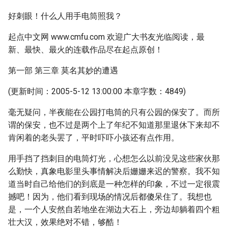
好刺眼！什么人用手电筒照我？
起点中文网 www.cmfu.com 欢迎广大书友光临阅读，最
新、最快、最火的连载作品尽在起点原创！
第一部 第三章 莫名其妙的遭遇
(更新时间：2005-5-12 13:00:00 本章字数：4849)
毫无疑问，半夜能在公园打电筒的只有公园的保安了。而所
谓的保安，也不过是两个上了年纪不知道那里退休下来却不
肯闲着的老头罢了，平时吓吓小孩还有点作用。
用手挡了挡刺目的电筒灯光，心想怎么以前没见这些家伙那
么勤快，真象电影里头事情解决后姗姗来迟的警察。我不知
道当时自己给他们的到底是一种怎样的印象，不过一定很震
撼吧！因为，他们看到现场的情况后都傻呆住了。我想也
是，一个人安然自若地坐在湖边大石上，旁边却躺着四个粗
壮大汉，效果绝对不错，够酷！