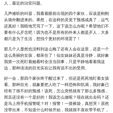
人，最近的治安问题。
几声难听的叫嚣，我看着眼前出现的四个家伙，应该是刚刚
从墙外翻进来的。果然，在这样的灵觉下预感成真了，运气
还真好！我暗地咒骂了一下。这下该怎么办呢？希望他们不
要有什么歹念吧！因为也不是所有的外来人都是歹人，大多
都只是为了生活，想找个更好的环境罢了！
那几个人显然也没料到这么晚了还有人会在这里，还是一个
这么美丽的女孩，都呆住了！仙女妹妹还真是冷静，就好象
我第一次死盯着她看时全没当回事，只是平静地看着我这
边，那种淡淡的目光实在让我有说不出的受用。
好一会，那四个家伙终于醒过来了，但还是死死地盯着女孩
看。那种目光，就象要把人吃了一样恐怖和饥渴，我好象已
经有了很不好的预感！该死，怎么突然就有了那么多预感，
而且还没有一个是好的！我该怎么做呢？现在就出去吗？还
是马上用手机报警呢？对！报警！一摸裤袋，真想哭！居然
没带出来，不知道什么时候开始，我就很不喜欢带手机了，