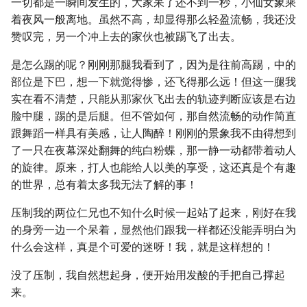
一切都是一瞬间发生的，大家呆了还不到一秒，小仙女象乘
着夜风一般离地。虽然不高，却显得那么轻盈流畅，我还没
赞叹完，另一个冲上去的家伙也被踢飞了出去。
是怎么踢的呢？刚刚那腿我看到了，因为是往前高踢，中的
部位是下巴，想一下就觉得惨，还飞得那么远！但这一腿我
实在看不清楚，只能从那家伙飞出去的轨迹判断应该是右边
脸中腿，踢的是后腿。但不管如何，那自然流畅的动作简直
跟舞蹈一样具有美感，让人陶醉！刚刚的景象我不由得想到
了一只在夜幕深处翻舞的纯白粉蝶，那一静一动都带着动人
的旋律。原来，打人也能给人以美的享受，这还真是个有趣
的世界，总有着太多我无法了解的事！
压制我的两位仁兄也不知什么时候一起站了起来，刚好在我
的身旁一边一个呆着，显然他们跟我一样都还没能弄明白为
什么会这样，真是个可爱的迷呀！我，就是这样想的！
没了压制，我自然想起身，便开始用发酸的手把自己撑起
来。