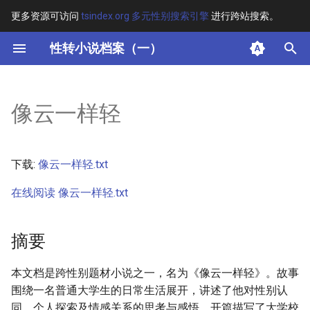
更多资源可访问
tsindex.org 多元性别搜索引擎
进行跨站搜索。
键
性转小说档案（一）
入
摘要
以
像云一样轻
开
其他信息 [Processed Page
Metadata]
始
下载:
像云一样轻.txt
搜
正文
在线阅读 像云一样轻.txt
索
摘要
本文档是跨性别题材小说之一，名为《像云一样轻》。故事
围绕一名普通大学生的日常生活展开，讲述了他对性别认
同、个人探索及情感关系的思考与感悟。开篇描写了大学校