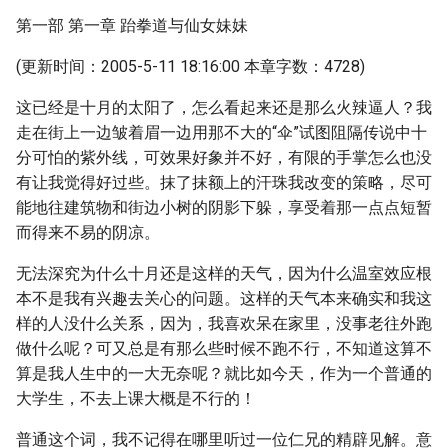
第一部 第一章 跆拳道与仙女妹妹
(更新时间：2005-5-11 18:16:00 本章字数：4728)
这已经是十月的太阳了，怎么看起来还是那么火辣逼人？我
走在街上一边皱着眉一边用那不大的“伞”试图阻隔传说中十
分可怕的紫外线，可效果好象并不好，有限的手掌怎么也没
有让我觉得好过些。抹了抹额上的汗珠我改变的策略，尽可
能地往建筑物和街边小树的阴影下躲，享受着那一点点短暂
而得来不易的阴凉。
无法深究为什么十月还是这样的天气，因为什么温室效应根
本不是我有兴趣去关心的问题。这样的天气本来确实和我这
样的人没什么关系，因为，我喜欢呆在家里，没事老往外跑
做什么呢？可又总是有那么些时候不跑不行，不知道这算不
算是我人生中的一大无奈呢？就比如今天，作为一个普通的
大学生，不去上课大概是不行的！
普通这个词，我不记得在哪里听过一位仁兄的精辟见解。意