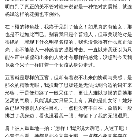
明白到了真正的美不管对谁来说都是一种绝对的震撼，就连
杨斌这样的花痴也不例外。
在下楼的转角处，我终于见到了仙女！如果真的有仙女，那
也是不过如此而已。别看我只是个普通人，但审美观绝对是
很绝的，就现下什么明星名模的，我也没觉得有什么真正漂
亮，都不能给人一种感官的强烈冲击。一直以来我还以为只
能在画中或虚幻出来的人物才有那样的感觉，没想到今天我
竟象个呆子一样盯着一个女孩从身边走过。
五官就是那样的五官，但却有着说不出来的协调与美感，是
那么的精致无暇，我搜断了思肠还是无法找到合适的词汇来
形容，于是便短路了一般呆住了。更让人难以捉摸的是她那
迷离的气质，只能说此女只应天上有，真的是仙女呀！她好
象已经习惯别人的注目礼，一点也没有不自在，象清风一般
拂过了我身边，看也没看我一眼，却留下了我的无限遐思。
肩上被人重重地一拍：“怎样！我没说大话吧，入迷了吧！
不管怎么看，她都是那么完美无暇，一点都不象真实存在