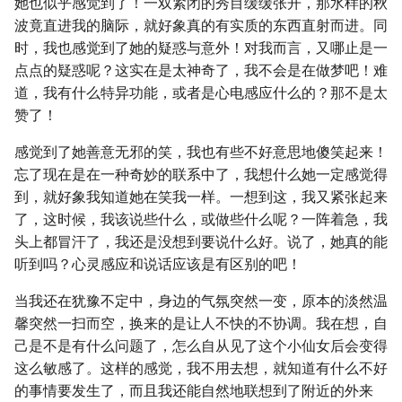
她也似乎感觉到了！一双紧闭的秀目缓缓张开，那水样的秋
波竟直进我的脑际，就好象真的有实质的东西直射而进。同
时，我也感觉到了她的疑惑与意外！对我而言，又哪止是一
点点的疑惑呢？这实在是太神奇了，我不会是在做梦吧！难
道，我有什么特异功能，或者是心电感应什么的？那不是太
赞了！
感觉到了她善意无邪的笑，我也有些不好意思地傻笑起来！
忘了现在是在一种奇妙的联系中了，我想什么她一定感觉得
到，就好象我知道她在笑我一样。一想到这，我又紧张起来
了，这时候，我该说些什么，或做些什么呢？一阵着急，我
头上都冒汗了，我还是没想到要说什么好。说了，她真的能
听到吗？心灵感应和说话应该是有区别的吧！
当我还在犹豫不定中，身边的气氛突然一变，原本的淡然温
馨突然一扫而空，换来的是让人不快的不协调。我在想，自
己是不是有什么问题了，怎么自从见了这个小仙女后会变得
这么敏感了。这样的感觉，我不用去想，就知道有什么不好
的事情要发生了，而且我还能自然地联想到了附近的外来