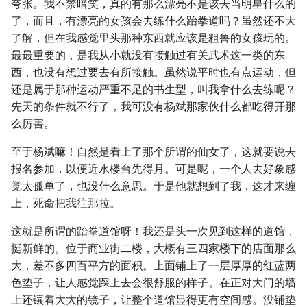
夸张。我不禁暗笑，真的有那么漂亮不是该去当明星什么的
了，而且，有漂亮的女孩会去练什么跆拳道吗？虽然还不大
了解，但在我感觉里头那种东西就应该是粗鲁的女孩玩的。
最最重要的，是我从小就没有接触过有关武术这一类的东
西，也没有想过要去有所接触。虽然说平时也有点运动，但
还是属于那种运动严重不足的书生型，叫我拿什么去练呢？
先天的条件就不行了，我可没有杨斌那家伙什么都吃得开那
么厉害。
至于杨斌嘛！自然是看上了那个所谓的仙女了，这就要说去
报名参加，以便近水楼台先得月。可是呢，一个人去好象感
觉太孤单了，也没什么意思。于是他就想到了我，这才来缠
上，死命把我往那拉。
这就是所谓的跆拳道馆呀！我还是头一次见到这样的道馆，
挺新鲜的。位于商业街二楼，大概有三四家楼下的店面那么
大，差不多四百平方的面积。上面铺上了一层厚厚的红蓝两
色垫子，让人感觉踩上去会很舒服的样子。在正对大门的墙
上还镶着大大的镜子，让整个道馆显得更有空间感。没铺垫