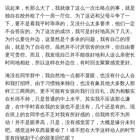
说起来，长那么大了，我就做了这么一次出格点的事，就是
独自在校外租了个一房一厅住。为了这还和父母斗争了一
下，要不是看我平时乖乖的，又没什么太多要求，他们一定
不会答应的。为了这次的成功，我可是好好地高兴了几天。
为什么要住外边，这显然是个多余的问题，我有自己的理
由，就是为了自在些。虽然并不讨厌宿舍的伙伴，但自由要
更可贵些。而且，我发现自己并不能很好地和人这么亲密长
时间地相处，所以这样在外边住，有时回去聚聚感觉更好。
淹没在同学群中，我自然地一点都不显眼，也没有什么人会
和我打招呼。由于习惯独来独往，也没有象其他大多数人那
样三三两两的。更不可能有女孩向我行注目礼，因为相貌实
在长得不帅，只是普通的中上水平。其实我不应该那么谦
虚，在中学时喜欢我的女孩也不是没有，几个还是有的。现
在班上的女同学也不乏对我有所好感的，但我终究不为所
动！并不是眼界高，只是，没有感觉罢了，大概是缘分未到
吧。感觉这种东西最要命了！谁不想在大学这样动人的时节
里有段铭刻于心的甜美回忆呢？