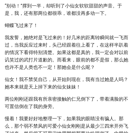
“别动！”撑到一半，却听到了小仙女软软甜甜的声音。于
是，我，还有那两位都很乖，谁都没再多动一下。
蝴蝶飞过来了！
我发誓，她绝对是飞过来的！好几米的距离转瞬间就一飞而
过，当我反应过来时，头已经跟着往上看了，在这样半趴着
的情况下看得特别清楚。如果这都是真的，我一定会对以前
讥笑过的武打片道歉的。而看来，眼前的都不是假，那么她
也许不是人类也不一定！那她会是什么呢？
仙女！我不禁笑自己，从开始到现在，我有当过她是人吗？
她本来就是天上掉下来的仙女妹妹！
两位刚刚还跟我有所亲密接触的仁兄倒下了，带着满脸的不
可置信倒在了我的身旁。
慢着！我要好好地整理一下，如果我的眼睛没有骗人。那
么，那个弱不禁风的可爱小仙女刚刚是从最少三四米开外飞