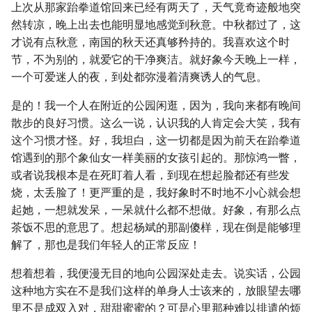
上次从那家跆拳道馆回来已经有两天了，天气竟奇迹般地突
然转凉，晚上出去也能明显地感觉到秋意。中秋都过了，这
才说有点秋意，南国的秋天还真够矜持的。我喜欢这个时
节，不为别的，就爱它的干净爽洁。就好象今天晚上一样，
一个可爱迷人的夜，到处都弥漫着清爽诱人的气息。
是的！我一个人在附近的公园闲逛，因为，我向来都有晚间
散步的良好习惯。这么一说，认识我的人肯定会大笑，我有
这个习惯才怪。好，我坦白，这一切都是因为前天在跆拳道
馆遇到的那个象仙女一样美丽的女孩引起的。那惊鸿一瞥，
或者说我根本是在死盯着人看，到现在想起脸都还有些发
烧，太丢脸了！更严重的是，我好象时不时地不小心就会想
起她，一想就发呆，一呆就什么都不想做。好象，有那么点
茶饭不思的意思了。想起杨斌的那副傻样，现在倒是能够理
解了，那也是我们年轻人的正常反应！
想着想着，我便漫无目的地向公园深处走去。说实话，公园
这种地方实在不是我们这样的单身人士该来的，放眼望去哪
里不是成双入对，甜甜蜜蜜的？可是心里那种难以排遣的烦