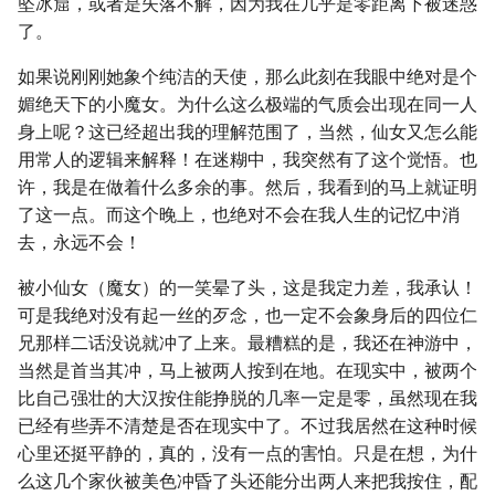
坠冰窟，或者是失落不解，因为我在几乎是零距离下被迷惑
了。
如果说刚刚她象个纯洁的天使，那么此刻在我眼中绝对是个
媚绝天下的小魔女。为什么这么极端的气质会出现在同一人
身上呢？这已经超出我的理解范围了，当然，仙女又怎么能
用常人的逻辑来解释！在迷糊中，我突然有了这个觉悟。也
许，我是在做着什么多余的事。然后，我看到的马上就证明
了这一点。而这个晚上，也绝对不会在我人生的记忆中消
去，永远不会！
被小仙女（魔女）的一笑晕了头，这是我定力差，我承认！
可是我绝对没有起一丝的歹念，也一定不会象身后的四位仁
兄那样二话没说就冲了上来。最糟糕的是，我还在神游中，
当然是首当其冲，马上被两人按到在地。在现实中，被两个
比自己强壮的大汉按住能挣脱的几率一定是零，虽然现在我
已经有些弄不清楚是否在现实中了。不过我居然在这种时候
心里还挺平静的，真的，没有一点的害怕。只是在想，为什
么这几个家伙被美色冲昏了头还能分出两人来把我按住，配