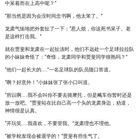
中呆着而在上高中呢？”
“那当然是因为会没时间念书啊，他太笨了。”
龙肃气恼地把外套扯了一下：“惹人烦，你这死书呆子。老
是这样打击我。”
就在贾斐和龙肃在一起扯淡时，他们不远处一个足球拉拉队
的小妹妹奇怪了：“奇怪，龙肃同学和贾斐同学很熟吗？”
“他们一起长大的……”一名足球队的队员随口答道。
“啊？好意外！”小妹妹张了张小口叫道。
“所以啊……我不会叫你不要去骑摩托，但是飚车你暂时还是
放一放吧。”贾斐站在比自己高一个头的龙肃身边，劝道，
神情很是认真。
“开玩笑……我喜欢，不要管我。”龙肃理也不理他。
“被学校发现会被退学的！”贾斐有些生气了。