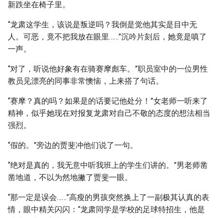
新跌坐在椅子里。
“龙肃这学生，该说是叛逆吗？我倒是觉他其实是目中无
人。可恶，竟不把我放在眼里……”沉吟片刻后，她竟是嗔了
一声。
“对了，听说他好象有在骑赛摩彪车。”职员室中的一位男性
教员见漂亮的同事非常懊恼，上来搭了句话。
“赛摩？真的吗？如果是的话要记他处分！”女老师一听来了
精神，似乎她现在对报复龙肃对自己不敬的态度的想法相当
强烈。
“假的。”旁边的贾斐冲他们说了一句。
“绝对是真的，我无意中听我班上的学生们讲的。”男老师凿
凿地道，不以为然地撇了贾斐一眼。
“那一定是误会……”高瘦的男孩突然换上了一副极其认真的表
情，眼中精关闪闪：“龙肃同学是学校的足球特招生，他是