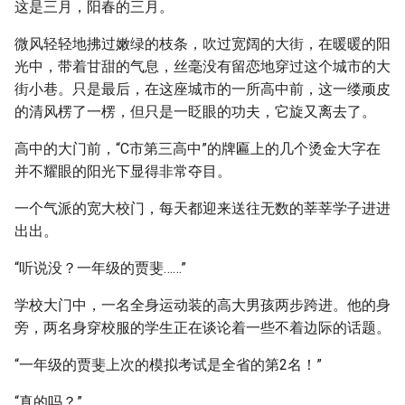
这是三月，阳春的三月。
微风轻轻地拂过嫩绿的枝条，吹过宽阔的大街，在暖暖的阳
光中，带着甘甜的气息，丝毫没有留恋地穿过这个城市的大
街小巷。只是最后，在这座城市的一所高中前，这一缕顽皮
的清风楞了一楞，但只是一眨眼的功夫，它旋又离去了。
高中的大门前，“C市第三高中”的牌匾上的几个烫金大字在
并不耀眼的阳光下显得非常夺目。
一个气派的宽大校门，每天都迎来送往无数的莘莘学子进进
出出。
“听说没？一年级的贾斐……”
学校大门中，一名全身运动装的高大男孩两步跨进。他的身
旁，两名身穿校服的学生正在谈论着一些不着边际的话题。
“一年级的贾斐上次的模拟考试是全省的第2名！”
“真的吗？”