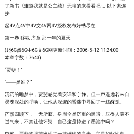
了新书《难道我就是公主续》无聊的来看看吧-_-以下素连
接
起4V点4V中4V文4V网4V授权发布好书尽在
第一卷 移魂 序章 那一年的夏天
(起6G点6G中6G文6G网更新时间：2006-5-12 11:24:00
本章字数：7643)
“贾斐！”
“――是谁？”
沉沉的睡梦中，贾斐感觉着安详和宁静。但一声遥远若来自
灵魂深处的呼唤，让他从深邃的昏迷中寻回了一丝醒觉。
茫然四顾下，一无所获。身周全是沉重的黑暗，压得人喘不
过气来，不禁让他怀疑，自己这是掉进了墨池中吗？
突然，贾斐的眼前出现了一抹璀璨的亮光。它是如此地刺