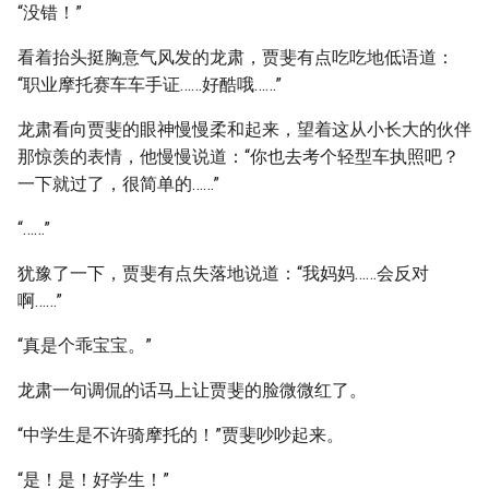
“没错！”
看着抬头挺胸意气风发的龙肃，贾斐有点吃吃地低语道：
“职业摩托赛车车手证……好酷哦……”
龙肃看向贾斐的眼神慢慢柔和起来，望着这从小长大的伙伴
那惊羡的表情，他慢慢说道：“你也去考个轻型车执照吧？
一下就过了，很简单的……”
“……”
犹豫了一下，贾斐有点失落地说道：“我妈妈……会反对
啊……”
“真是个乖宝宝。”
龙肃一句调侃的话马上让贾斐的脸微微红了。
“中学生是不许骑摩托的！”贾斐吵吵起来。
“是！是！好学生！”