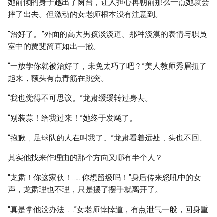
她前倾的身子越出了窗台，让人担心再朝前那么一点她就会
摔了出去。但激动的女老师根本没有注意到。
“治好了。”外面的高大男孩淡淡道。那种淡漠的表情与职员
室中的贾斐简直如出一撤。
“一放学你就被治好了，未免太巧了吧？”美人教师秀眉扭了
起来，额头有点青筋在跳突。
“我也觉得不可思议。”龙肃缓缓转过身去。
“别装蒜！给我过来！”她终于发飚了。
“抱歉，足球队的人在叫我了。”龙肃看着远处，头也不回。
其实他找来作理由的那个方向又哪有半个人？
“龙肃！你这家伙！……你想留级吗！”身后传来怒吼中的女
声，龙肃理也不理，只是摆了摆手就离开了。
“真是拿他没办法……”女老师悻悻道，有点泄气一般，回身重