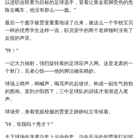
以进职业联赛为目标的足球选手，冒着让黄金双脚受伤的危
险去飚车，他没有那么――蠢。”
最后一个蠢字被贾斐重重地读了出来，被这么一个学校宝贝
一样的优秀学生这样一说，职员室中的两个老师顿时没有了
反驳的声音。
“怦！”
一记大力抽射，强烈旋转着的足球应声入网。这是龙肃的一
个射门，见者心惊――他的脚法确实精妙。
球场上哨声，呐喊声，喝骂声此起彼伏。构成一副生气勃勃
的图画。直到夕阳西下，三中足球队的训练才渐渐进入尾
声。
球场旁，身着笔挺校服的贾斐正静静站立等候着。
“HI，等我吗？秀才？”
走下球场的龙肃边套上运动外套，边向不远处的贾斐打起招