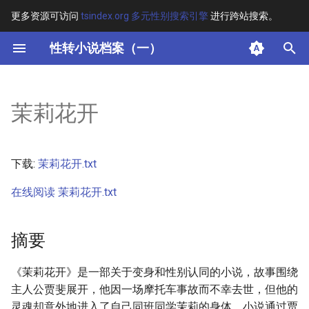
更多资源可访问
tsindex.org 多元性别搜索引擎
进行跨站搜索。
键
性转小说档案（一）
入
摘要
以
茉莉花开
开
其他信息 [Processed Page
Metadata]
始
下载:
茉莉花开.txt
搜
正文
在线阅读 茉莉花开.txt
索
摘要
《茉莉花开》是一部关于变身和性别认同的小说，故事围绕
主人公贾斐展开，他因一场摩托车事故而不幸去世，但他的
灵魂却意外地进入了自己同班同学茉莉的身体。小说通过贾