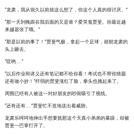
“龙肃，我从很久以前就这么想了，你这个人真的很讨厌。”
“那一天到晚跟在我后面的又是谁？爱哭鬼贾斐。你最近越
来越嚣张了哦。”
“那是以前的事了！”贾斐气极，拿起一个足球，就朝龙肃的
头上砸去。
“哎哟……”
“以后作业和讲义还有笔记都不给你看！考试也不帮你猜题
还有做小抄！”纤弱的贾斐涨红了脸，拳头也拽起来了。
周围已经有人被这一对好朋友的吵闹吸引了视线。
“还有还有……”贾斐忙不迭地送出着威胁。
龙肃乐呵呵地伸出手想要抚慰这个天真小弟弟的暴躁，却被
贾斐一巴掌打开了。