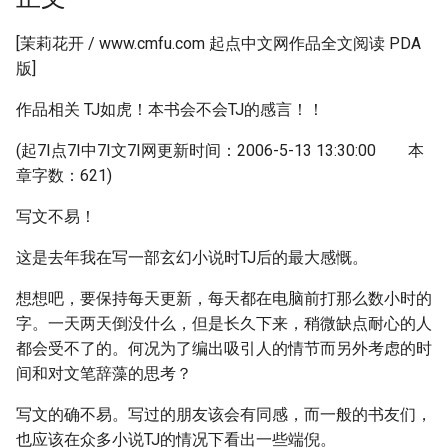
[茉莉花开 / www.cmfu.com 起点中文网作品全文阅读 PDA
版]
作品相关 TJ如虎！本书会不会TJ的感言！！
(起7I点7I中7I文7I网更新时间：2006-5-13 13:30:00 本
章字数：621)
写文不易！
这是去年我在写一部玄幻小说时TJ后的最大感慨。
想想吧，要保持每天更新，每天都在电脑前打那么数小时的
字。一天两天倒没什么，但是长久下来，稍微缺点耐心的人
都会受不了的。何况为了编出吸引人的情节而另外考虑的时
间和对文笔辞藻的思考？
写文的确不易。写过的朋友该会有同感，而一般的书友们，
也应该在众多小说TJ的情况下看出一些端倪。