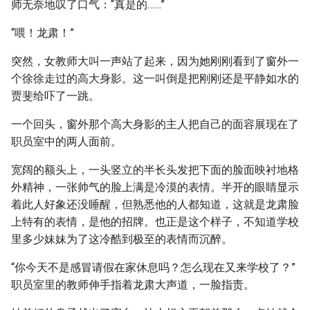
师无奈地叹了口气：“真是的……”
“喂！龙肃！”
突然，女教师大叫一声站了起来，因为她刚刚看到了窗外一
个徐徐走过的高大身影。这一叫倒是把刚刚还是平静如水的
贾斐给吓了一跳。
一个回头，窗外那个高大身影的主人把自己的面容展现在了
职员室中的两人面前。
宽阔的额头上，一头竖立的半长头发把下面的脸面映衬地格
外精神，一张帅气的脸上满是冷漠的表情。半开的眼睛显示
着此人好象还没睡醒，但熟悉他的人都知道，这就是龙肃脸
上特有的表情，是他的招牌。也正是这个样子，不知道学校
里多少妹妹为了这冷酷到极至的表情而沉醉。
“你今天不是感冒请假在家休息吗？怎么现在又来学校了？”
职员室里的教师伸手指着龙肃大声道，一脸指责。