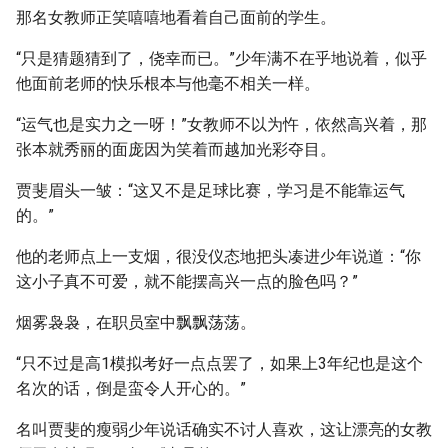
那名女教师正笑嘻嘻地看着自己面前的学生。
“只是猜题猜到了，侥幸而已。”少年满不在乎地说着，似乎
他面前老师的快乐根本与他毫不相关一样。
“运气也是实力之一呀！”女教师不以为忤，依然高兴着，那
张本就秀丽的面庞因为笑着而越加光彩夺目。
贾斐眉头一皱：“这又不是足球比赛，学习是不能靠运气
的。”
他的老师点上一支烟，很没仪态地把头凑进少年说道：“你
这小子真不可爱，就不能摆高兴一点的脸色吗？”
烟雾袅袅，在职员室中飘飘荡荡。
“只不过是高1模拟考好一点点罢了，如果上3年纪也是这个
名次的话，倒是蛮令人开心的。”
名叫贾斐的瘦弱少年说话确实不讨人喜欢，这让漂亮的女教