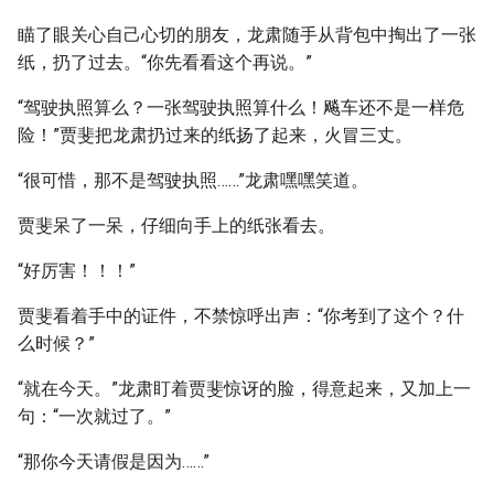
瞄了眼关心自己心切的朋友，龙肃随手从背包中掏出了一张
纸，扔了过去。“你先看看这个再说。”
“驾驶执照算么？一张驾驶执照算什么！飚车还不是一样危
险！”贾斐把龙肃扔过来的纸扬了起来，火冒三丈。
“很可惜，那不是驾驶执照……”龙肃嘿嘿笑道。
贾斐呆了一呆，仔细向手上的纸张看去。
“好厉害！！！”
贾斐看着手中的证件，不禁惊呼出声：“你考到了这个？什
么时候？”
“就在今天。”龙肃盯着贾斐惊讶的脸，得意起来，又加上一
句：“一次就过了。”
“那你今天请假是因为……”