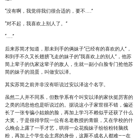
“没有啊，我觉得我们很合适的，要不……”
“对不起，我喜欢上别人了。”
“……”
后来苏简才知道，那未到手的俩妹子“已经有的喜欢的人”，
和到手不久又长翅膀飞走的妹子的“我喜欢上的别人”，他苏
简上辈子的仇家这辈子的敌人，生就一副小白脸专门抢他苏
简的妹子的混蛋，叫做安以泽。
其实苏简之前并非没有听说过安以泽这个名字。
虽然二人并不同系，但数学系有个叫安以泽的家伙挺厉害的
之类的消息他也是听说过的。据说这小子家世很不错，偏还
长了一张专骗小姑娘的脸，再加上学习不赖似乎还获了什么
大奖，于是很得学院一位有名老教授的青眼，又在学校的什
么晚会上露了一手才艺，哄得一众花痴妹子纷纷粉转脑残
粉，再加上个学生会主席的身份，这厮不成名人都难——在