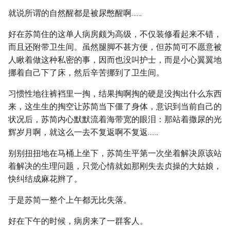
就说所谓的自然醒都是被尿憋醒啊……
好在苏简住的这单人病房颇为高级，不仅装修看起来不错，
而且还附带卫生间。虽然腿脚不甚方便，但苏简可不愿意被
人瞅着做这种私密的事，因而也没叫护士，而是小心翼翼地
挪着自己下了床，然后辛苦挪到了卫生间。
习惯性地往裤裆里一掏，结果掏啊掏的硬是没掏出什么东西
来，这生生的掏空让苏简当下僵了身体，意识到当前自己的
状况后，苏简内心默默流着海带宽的眼泪：那站着撒尿的光
辉岁月啊，就这么一去不复返啊不复返……
别别扭扭地在马桶上坐下，苏简生平第一次坐着解决原该站
着解决的生理问题，只觉心情就如那刚失去贞操的大姑娘，
快纠结成麻花辫了。
于是苏简一整个上午都无比失落。
好在下午的时候，病房来了一群客人。