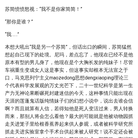
苏简愤愤怒视：“我不是你家简简！”
“那你是谁？”
“我……”
本想大吼出“我是另一个苏简”，但话出口的瞬间，苏简猛然
想起自己现下的处境。尼玛，差点忘了，他现在已经不是他
原本有型的男儿身了，他现在是个大胸长发的纯妹子！尽管
车祸重生变成女人这是事实，但这事实却根本无法宣之于
口，马克思列宁主义maozedong思想dengxiaoping理论三
个代表科学发展观的万丈光芒下，二十一世纪科学是第一生
产力无神论果断碾死封建迷信的今天，这种事情只能出现在
天涯的莲蓬鬼话版纯情妹子们的幻想小说中，说出去谁会信
啊？而且就算有人信，若得知他是死人变活过来，男人转换
而来，那别人将会怎么看他？最大的可能就是他被动物园抓
走关进笼子里给根香蕉养起来供人参观，或者被科学研究所
抓走关进实验室拿个手术台供起来被人研究！说不定还会被