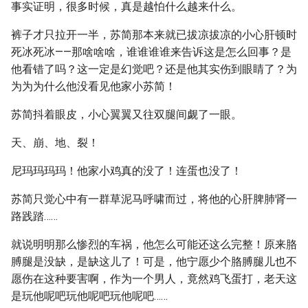
事实证明，很多时候，真是越怕什么越来什么。
裤子才只拉开一半，苏简那本来就已拔凉拔凉的小心肝顿时
死冰死冰——那啥啥啥，谁谁谁谁来告诉这是怎么回事？是
他看错了吗？这一定是幻觉吧？还是他其实伤到眼睛了？为
为为为什么他没看见他家小苏简！
苏简抖着眼皮，小心翼翼又往双腿间觑了一眼。
天、崩、地、裂！
尼玛玛玛玛！他家小鸡真的没了！连蛋也没了！
苏简只觉心中有一群草泥马呼啸而过，将他的心肝脾肺肾一
路践踏……
就说明明那么惨烈的车祸，他怎么可能还这么完整！原来胳
膊腿是没缺，是缺这儿了！可是，他宁愿少个胳膊腿儿也不
愿伤在这种要害啊，作为一个男人，竟然鸡飞蛋打，老天这
是玩他呢吧玩他呢吧玩他呢吧……