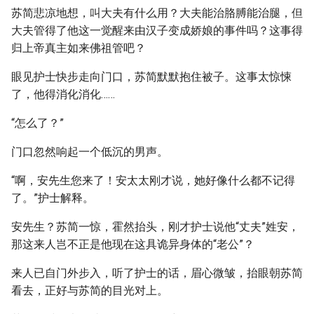
苏简悲凉地想，叫大夫有什么用？大夫能治胳膊能治腿，但
大夫管得了他这一觉醒来由汉子变成娇娘的事件吗？这事得
归上帝真主如来佛祖管吧？
眼见护士快步走向门口，苏简默默抱住被子。这事太惊悚
了，他得消化消化……
“怎么了？”
门口忽然响起一个低沉的男声。
“啊，安先生您来了！安太太刚才说，她好像什么都不记得
了。”护士解释。
安先生？苏简一惊，霍然抬头，刚才护士说他“丈夫”姓安，
那这来人岂不正是他现在这具诡异身体的“老公”？
来人已自门外步入，听了护士的话，眉心微皱，抬眼朝苏简
看去，正好与苏简的目光对上。