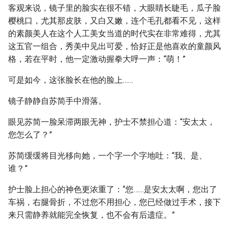
客观来说，镜子里的脸实在很不错，大眼睛长睫毛，瓜子脸
樱桃口，尤其那皮肤，又白又嫩，连个毛孔都看不见，这样
的素颜美人在这个人工美女当道的时代实在非常难得，尤其
这五官一组合，秀美中见出可爱，恰好正是他喜欢的童颜风
格，若在平时，他一定激动握拳大呼一声：“萌！”
可是如今，这张脸长在他的脸上……
镜子静静自苏简手中滑落。
眼见苏简一脸呆滞两眼无神，护士不禁担心道：“安太太，
您怎么了？”
苏简缓缓将目光移向她，一个字一个字地吐：“我、是、
谁？”
护士脸上担心的神色更浓重了：“您……是安太太啊，您出了
车祸，右腿骨折，不过您不用担心，您已经做过手术，接下
来只需静养就能完全恢复，也不会有后遗症。”