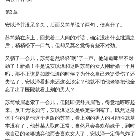
第3章
安以泽并没呆多久，后面又简单说了两句，便离开了。
苏简躺在床上，回想着二人间的对话，确定没出什么纰漏之
后，稍稍松下一口气，但却又莫名觉得有些不对劲。
又躺了一会儿，苏简忽然轻轻“啊”了一声。他知道哪里不对
劲了！新婚！不是说安以泽和这叫苏简的女人刚新婚一个月
吗，那不正该是如胶似漆的时候？为什么自己老婆受伤了还
失忆了，安以泽看起来还这么淡定？他就不怕他老婆把他全
忘了出了医院就看上别的男人？
苏简皱眉思索了一会儿，但随即便舒展眉毛，得意地哼哼起
来。反正无论如何，安以泽这次是铁定要倒霉了。既然这身
体里住的是他这个男版的苏简，看上别的男人的可能性就基
本没有了，他苏某人取向正常，自然只会喜欢萌妹子，到时
候自己的老婆抛弃他而去喜欢女人了，安以泽一定得气炸了