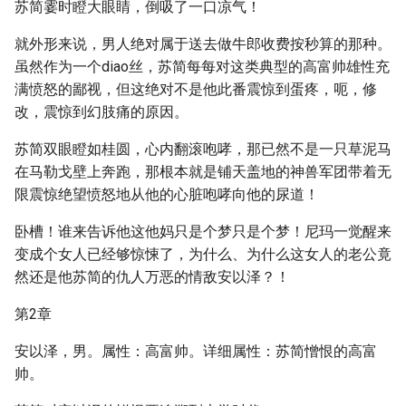
苏简霎时瞪大眼睛，倒吸了一口凉气！
就外形来说，男人绝对属于送去做牛郎收费按秒算的那种。
虽然作为一个diao丝，苏简每每对这类典型的高富帅雄性充
满愤怒的鄙视，但这绝对不是他此番震惊到蛋疼，呃，修
改，震惊到幻肢痛的原因。
苏简双眼瞪如桂圆，心内翻滚咆哮，那已然不是一只草泥马
在马勒戈壁上奔跑，那根本就是铺天盖地的神兽军团带着无
限震惊绝望愤怒地从他的心脏咆哮向他的尿道！
卧槽！谁来告诉他这他妈只是个梦只是个梦！尼玛一觉醒来
变成个女人已经够惊悚了，为什么、为什么这女人的老公竟
然还是他苏简的仇人万恶的情敌安以泽？！
第2章
安以泽，男。属性：高富帅。详细属性：苏简憎恨的高富
帅。