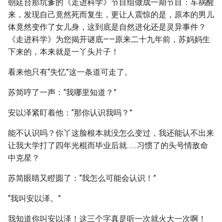
朝廷台那坑爹的《走进科学》节目组做成一期节目：车祸醒
来，发现自己竟然死而复生，更让人震惊的是，原本的男儿
体竟然变作了女儿身，这到底是自然进化还是灵异事件？
《走进科学》为您揭开谜底——原来二十九年前，苏妈妈生
下来的，本来就是一丫头片子！
看来他只有“失忆”这一条道可走了。
苏简哼了一声：“我哪里知道？”
安以泽紧盯着他：“那你认识我吗？”
能不认识吗？你丫这脸根本就没怎么变过，我还能认不出来
让我大学打了四年光棍而毕业后就……习惯了的头号情敌命
中克星？
苏简眼睛又瞪圆了：“我怎么可能会认识！”
“我叫安以泽。”
我知道你叫安以泽！这三个字真是听一次就火大一次啊！