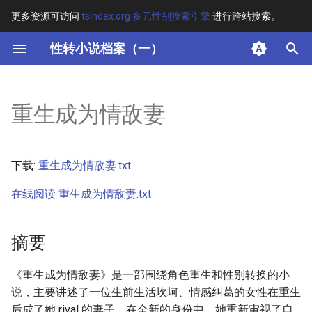
更多资源可访问
tsindex.org 多元性别搜索引擎
进行跨站搜索。
键
性转小说档案（一）
入
摘要
以
重生成为情敌妻
开
其他信息 [Processed Page
Metadata]
始
下载:
重生成为情敌妻.txt
搜
正文
在线阅读 重生成为情敌妻.txt
索
摘要
《重生成为情敌妻》是一部围绕角色重生和性别转换的小
说，主要讲述了一位生前生活坎坷、情感纠葛的女性在重生
后成了她 rival 的妻子。在全新的身份中，她重新审视了自