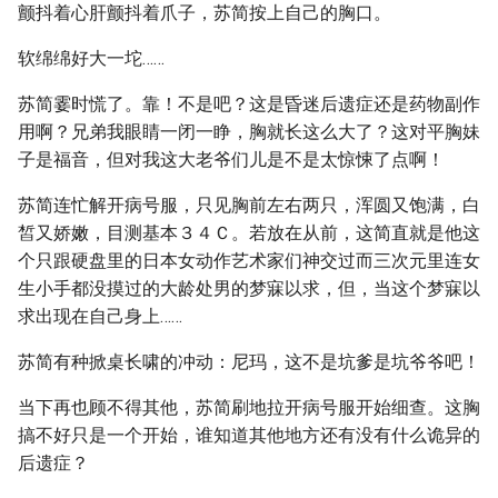
颤抖着心肝颤抖着爪子，苏简按上自己的胸口。
软绵绵好大一坨……
苏简霎时慌了。靠！不是吧？这是昏迷后遗症还是药物副作
用啊？兄弟我眼睛一闭一睁，胸就长这么大了？这对平胸妹
子是福音，但对我这大老爷们儿是不是太惊悚了点啊！
苏简连忙解开病号服，只见胸前左右两只，浑圆又饱满，白
皙又娇嫩，目测基本３４Ｃ。若放在从前，这简直就是他这
个只跟硬盘里的日本女动作艺术家们神交过而三次元里连女
生小手都没摸过的大龄处男的梦寐以求，但，当这个梦寐以
求出现在自己身上……
苏简有种掀桌长啸的冲动：尼玛，这不是坑爹是坑爷爷吧！
当下再也顾不得其他，苏简刷地拉开病号服开始细查。这胸
搞不好只是一个开始，谁知道其他地方还有没有什么诡异的
后遗症？