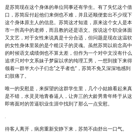
是苏简现在这个身体的单位同事还有学生。有了失忆这个借
口，苏简应付起他们来倒也不难，并且还顺便套出不少现下
这个身体原主人的信息。苏简这才知道，原来这个女人是本
市一所高中的老师，而且教的还是语文。按说这个职业体面
又文艺，对于女性来说真是十分合适，但问题是现在这温软
的女性身体里装的是个糙汉子的灵魂。虽然苏简以前念高中
的时候语文成绩倒也不算太差，但作为一个对中文没有什么
追求只对中文系妹子梦寐以求的纯理工男，一想到接下来得
领着一群半大小子们念“之乎者也”，苏简不免又深深地感到
幻肢痛了。
唯一的安慰是，来探望的这群学生里，几个小姑娘看起来真
是不错，水灵灵地青春逼人，让奔三的大龄男青年终于从这
即将面对的苦逼职业生涯中找到了那么一点安慰。
.
待客人离开，病房重新安静下来，苏简不由舒出一口气。