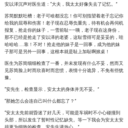
安以泽沉声对医生道：“大夫，我太太好像失去了记忆。”
苏简默默吐槽：老子可啥都没忘！你可别指望着老子忘记你
给我的屈辱和伤害！老子现在忍辱负重先，待有机会再伺机
报复，抢走你的妹子，一雪前耻——咦，老子现在这身份，
那不已经是抢走了安以泽的老婆，这耻雪得可是妥妥的，哇
哈哈哈……靠！不对！抢走他的妹子是一回事，成为他的妹
子那可是另外一回事，这根本就是耻上加耻啊掀桌！
医生为苏简细细检查了一番，并未发现有什么不妥，然而又
见苏简脸上时而欣喜时而悲愤，表情十分诡异，不免有些犹
豫。
“安先生，检查显示，安太太的身体并无不妥。”
“那她怎么会连自己叫什么都忘了？”
“安太太先前就昏迷了好几天，可能是车祸时不小心碰撞到
头部，所以发生了暂时性记忆缺失。等一下我会为安太太安
排更为细致的检查，安先生请放心。”