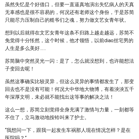
虽然失忆是个好借口，但要一直逼真地演出失忆病人的天真
无辜感也是很不容易的，何况还有老师这个身份，于是苏简
只能尽力压制自己的糙爷们之魂，努力做文艺女青年状。
想到以后就得在文艺女青年这条不归路上越走越远，苏简不
免觉得十分怅然，这个时候，他才领悟，以前diao丝宅男的
人生是多么美好……
苏简脑中突然灵光一闪：是了，怎么就没想到，也许能想法
子变回去呢！
虽然这事确实比较灵异，但这么灵异的事情都发生了，那变
回去也不是没有可能！何况大中华地大物博，有着泱泱五千
年深厚文明，未必就不能找出这等事的解决之法！
这么一想，苏简立刻觉得全身充满了激情与力量，一刻都等
不住了，立马激动地按铃叫来了护士。
“我想问一下，跟我一起发生车祸那人现在情况怎样？是在
医院吗？”