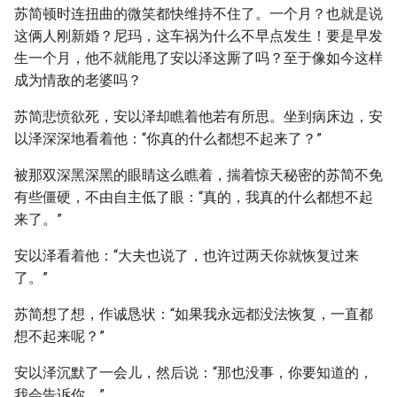
苏简顿时连扭曲的微笑都快维持不住了。一个月？也就是说
这俩人刚新婚？尼玛，这车祸为什么不早点发生！要是早发
生一个月，他不就能甩了安以泽这厮了吗？至于像如今这样
成为情敌的老婆吗？
苏简悲愤欲死，安以泽却瞧着他若有所思。坐到病床边，安
以泽深深地看着他：“你真的什么都想不起来了？”
被那双深黑深黑的眼睛这么瞧着，揣着惊天秘密的苏简不免
有些僵硬，不由自主低了眼：“真的，我真的什么都想不起
来了。”
安以泽看着他：“大夫也说了，也许过两天你就恢复过来
了。”
苏简想了想，作诚恳状：“如果我永远都没法恢复，一直都
想不起来呢？”
安以泽沉默了一会儿，然后说：“那也没事，你要知道的，
我会告诉你。”