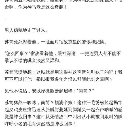
命啊，你为神马老是这么奇葩！
.
男人稳稳地走了过来。
苏简死死瞪着他，一脸面对宿敌克星的警惕和悲愤。
“怎么回事？”宿敌看着他，眼神深邃，一把连男人都不能不
承认不错的嗓音淡然又温和。
苏简悲愤地想：这厮就是用这眼神这声音勾引妹子的吧！我
可不可以打他一拳以报我多年之恨以舒我此刻之震啊？
见他不说话，安以泽微微蹙起眉峰：“简简？”
苏简猛然一哆嗦，简简？额滴个娘！这种汗毛纷纷竖起揭竿
起义鸡皮疙瘩迅速从胳膊肘蔓延到脚趾尖一起齐声呐喊的感
觉是肿么回事？这种从死情敌口中叫出从小就被阿娘叫的腻
呼呼小名的毛骨悚然感是肿么回事！