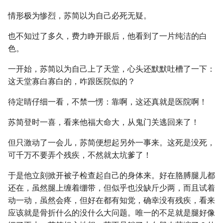
情形极为惨烈，苏简以为自己必死无疑。
也不知过了多久，费力睁开眼后，他看到了一片纯洁的白
色。
一开始，苏简以为自己上了天堂，心头还默默吐槽了一下：
这天堂寡白寡白的，咋跟医院似的？
待定睛仔细一看，不禁一愣：靠啊，这还真就是医院啊！
苏简登时一喜，看来他福大命大，从鬼门关逃回来了！
但只激动了一会儿，苏简便想起另外一事来。这死是没死，
可千万不要弄个残疾，不然就太坑爹了！
于是他立刻掀开被子检查起自己的身体来。好在胳膊腿儿都
还在，虽然腿上缠着绷带，但似乎也没缺斤少两，而且试着
动一动，虽然会疼，但好在都有知觉，确幸没有残疾，看来
应该就是骨折什么的没什么大问题。唯一的不足就是腿好像