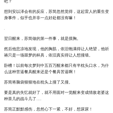
吧？
想到安以泽会有的反应，苏简忽然觉得，这起雷人的重生变
身事件，似乎也并非一点好处都没有嘛！
.
翌日醒来，苏简做的第一件事，就是摸胸。
然后他悲凉地发现，他的胸肌，依旧饱满得让人绝望，他祈
祷只是一场噩梦的杯具，依旧真实得让人想撞墙。
卧槽！以前每次梦到中五百万醒来都只有半枕头口水，为什
么这种苦逼餐具醒来还是个餐具苦逼啊！
苏简将脑袋狠狠地在枕头上撞了又撞。
要是真的失忆就好了，就不用面对一觉醒来变成情敌老婆这
种茶几的战斗几了……
苏简正默默感伤，忽然心下一紧，不好，想尿尿！