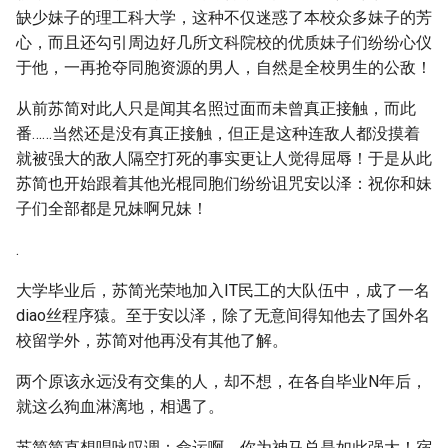
缺少妹子的理工科大学，这种不仅迷惑了本校众多妹子的芳
心，而且还勾引周边好几所文科院校的优质妹子们纷纷心仪
于他，一再抢夺同胞资源的男人，自然是全校男生的公敌！
从前苏简对此人只是闻其名照过面而未曾真正接触，而此
番……当然还是没有真正接触，但正是这种连敌人都没摸着
就被强大的敌人隔空打死的事实更让人觉得屈辱！于是从此
苏简也开始跟着其他光棍同胞们纷纷诅咒安以泽：祝你和妹
子们全部都是兄妹啊兄妹！
.
大学毕业后，苏简光荣地加入IT民工的大队伍中，成了一名
diao丝程序猿。至于安以泽，除了无意间得知他去了国外名
校留学外，苏简对他再没有其他了解。
两个原该永远没有交集的人，却不想，在各自毕业N年后，
就这么狗血淋漓地，相遇了。
苏简简直想唱咏叹调：命运啊，你为神马总是如此强大！宿