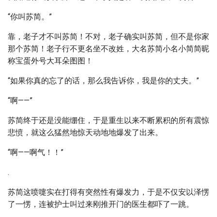
“你叫苏简。”
靠，老子才不叫苏简！不对，老子确实叫苏简，但不是你家
那个苏简！老子行不更名坐不改姓，大名苏简小名小简简昵
称宝蛋外号大耳朵图图！
“如果你真的忘了的话，那么我告诉你，我是你的丈夫。”
“啊——”
苏简终于还是没能绷住，于是重生以来不断累积的所有震惊
悲愤，就这么猛然地惊天动地地爆发了出来。
“啊——啊气！！”
.
苏简这喷嚏实在打得有突然性有爆发力，于是不仅安以泽愣
了一愣，连被护士叫过来刚推开门的医生都吓了一跳。