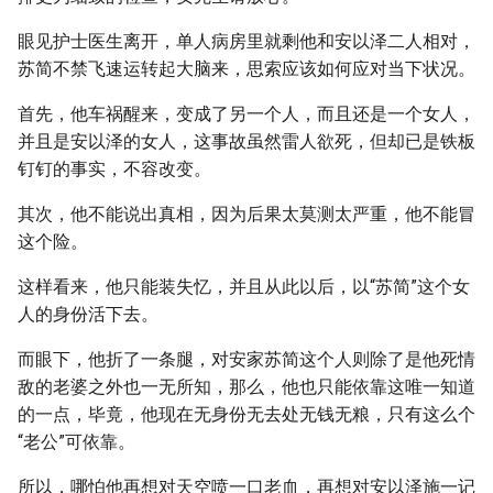
眼见护士医生离开，单人病房里就剩他和安以泽二人相对，
苏简不禁飞速运转起大脑来，思索应该如何应对当下状况。
首先，他车祸醒来，变成了另一个人，而且还是一个女人，
并且是安以泽的女人，这事故虽然雷人欲死，但却已是铁板
钉钉的事实，不容改变。
其次，他不能说出真相，因为后果太莫测太严重，他不能冒
这个险。
这样看来，他只能装失忆，并且从此以后，以“苏简”这个女
人的身份活下去。
而眼下，他折了一条腿，对安家苏简这个人则除了是他死情
敌的老婆之外也一无所知，那么，他也只能依靠这唯一知道
的一点，毕竟，他现在无身份无去处无钱无粮，只有这么个
“老公”可依靠。
所以，哪怕他再想对天空喷一口老血，再想对安以泽施一记