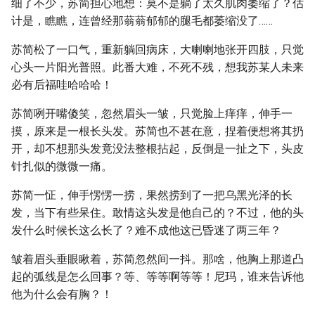
细了不少，苏简担心地想：莫不是躺了太久肌肉萎缩了？估
计是，瞧瞧，连曾经那蓊蓊郁郁的腿毛都萎缩没了……
苏简松了一口气，重新躺回病床，大喇喇地张开四肢，只觉
心头一片阳光普照。此番大难，不死不残，想我苏某人未来
必有后福哇哈哈哈！
苏简咧开嘴傻笑，忽然眉头一皱，只觉脸上痒痒，伸手一
摸，原来是一根长头发。苏简也不甚在意，捏着便想将其扔
开，却不想那头发竟没法整根拈起，反倒是一扯之下，头皮
针扎似的微微一痛。
苏简一怔，伸手愣愣一捞，果然捞到了一把乌黑光泽的长
发，当下有些呆住。敢情这头发是他自己的？不过，他的头
发什么时候长这么长了？难不成他这已昏迷了两三年？
皱着眉头垂眼瞅着，苏简忽然间一抖。那啥，他胸上那道凸
起的弧线是怎么回事？等、等等啊等等！尼玛，谁来告诉他
他为什么会有胸？！