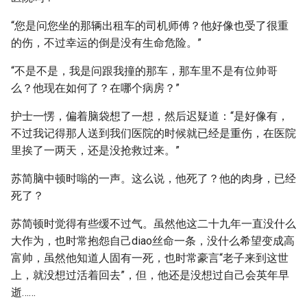
“您是问您坐的那辆出租车的司机师傅？他好像也受了很重
的伤，不过幸运的倒是没有生命危险。”
“不是不是，我是问跟我撞的那车，那车里不是有位帅哥
么？他现在如何了？在哪个病房？”
护士一愣，偏着脑袋想了一想，然后迟疑道：“是好像有，
不过我记得那人送到我们医院的时候就已经是重伤，在医院
里挨了一两天，还是没抢救过来。”
苏简脑中顿时嗡的一声。这么说，他死了？他的肉身，已经
死了？
苏简顿时觉得有些缓不过气。虽然他这二十九年一直没什么
大作为，也时常抱怨自己diao丝命一条，没什么希望变成高
富帅，虽然他知道人固有一死，也时常豪言“老子来到这世
上，就没想过活着回去”，但，他还是没想过自己会英年早
逝……