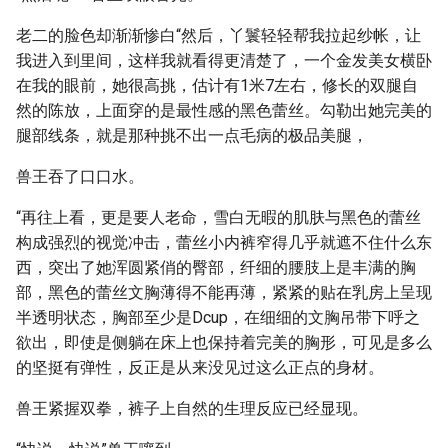
老二的脸色却渐渐惨白“然后，丫鬟轻轻帮我拉起纱帐，让
我进入到里间，这样我就看得更清楚了，一个金发美女横卧
在我的眼前，她很高挑，估计有1米7左右，修长的双腿自
然的陈放，上面穿的是最性感的黑色蕾丝。勾勒出她完美的
腿部线条，就是那种挑不出一点毛病的极品美腿，
兽王吞了口口水。
“再往上看，更是要人老命，雪白无暇的肌肤与黑色的蕾丝
构成强烈的视觉冲击，蕾丝小内裤窄得几乎就遮不住什么东
西，突出了她浑圆紧俏的臀部，纤细的腰肢上是丰满的胸
部，黑色的蕾丝文胸薄得不能再薄，紧紧的贴在乳房上呈现
半透明状态，胸部至少是Dcup，在细细的文胸吊带下呼之
欲出，即使是侧躺在床上也保持着完美的胸形，可见是多么
的坚挺有弹性，反正是从来没见过这么正点的身材。
兽王紧握双拳，裤子上自然的生理反应已经显现。