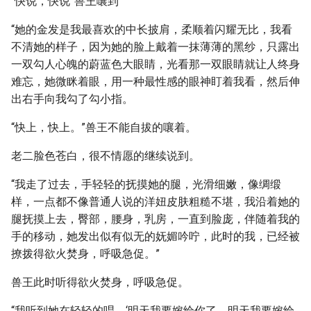
“快说，快说”兽王嚷到
“她的金发是我最喜欢的中长披肩，柔顺着闪耀无比，我看
不清她的样子，因为她的脸上戴着一抹薄薄的黑纱，只露出
一双勾人心魄的蔚蓝色大眼睛，光看那一双眼睛就让人终身
难忘，她微眯着眼，用一种最性感的眼神盯着我看，然后伸
出右手向我勾了勾小指。
“快上，快上。”兽王不能自拔的嚷着。
老二脸色苍白，很不情愿的继续说到。
“我走了过去，手轻轻的抚摸她的腿，光滑细嫩，像绸缎
样，一点都不像普通人说的洋妞皮肤粗糙不堪，我沿着她的
腿抚摸上去，臀部，腰身，乳房，一直到脸庞，伴随着我的
手的移动，她发出似有似无的妩媚吟咛，此时的我，已经被
撩拨得欲火焚身，呼吸急促。”
兽王此时听得欲火焚身，呼吸急促。
“我听到她在轻轻的唱，‘明天我要嫁给你了，明天我要嫁给