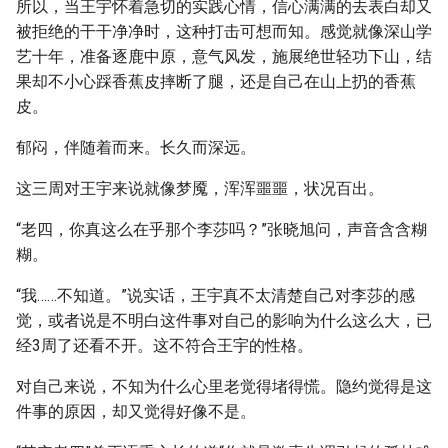
所以，当王宇怀着急切的实践心情，信心满满的去表白却又
被拒绝的干干净净时，这种打击可想而知。感觉就像深山学
艺十年，准备逐鹿中原，意气风发，施展绝世轻功下山，结
果却不小心踩香蕉皮摔断了腿，还是自己在山上扔的香蕉
皮。
郁闷，伴随着而来。长久而深远。
这三周对王宇来说就像梦魇，浑浑噩噩，状况百出。
“老四，你真这么在乎那个李莎吗？”张晓旭问，声音含含糊
糊。
“我……不知道。”说实话，王宇真不太清楚自己对李莎的感
觉，或者说是不明白这件事对自己的影响为什么这么大，已
经3周了还看不开。这不符合王宇的性格。
对自己来说，不知为什么心里老觉得堵得慌。隐约觉得是这
件事的原因，却又觉得好像不是。