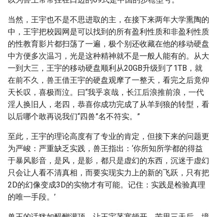
当然，王宇也不是不思进取的主，在接下来两年大学熏陶的
中，王宇把校园网是可以找到的所有盈利性质和非盈利性质
的性教育影片都扫荡了一遍，极个别还收藏在他的移动硬盘
中方便多次温习，光是这种精神就不是一般人能有的。从大
一到大三，王宇的移动硬盘顺利从20GB升级到了1TB，就
在前不久，兽王借王宇的硬盘观摩了一整天，看完之后竟仰
天长叹，喜极而泣。曰“我乎哀哉，长江后浪推前浪，一代
淫人换旧人，老四，恭喜你成功完成了从羊到狼的转型，看
以后哪个敢再说我们“四兽”名不符实。”
至此，王宇的理论高度有了专业的肯定，但接下来的问题更
为严峻：严重缺乏实践，兽王指出：‘你所知所学都的得益
于暴风影音，是风，是影，都只是虚幻的东西，沉迷于虚幻
只会让人看不清真相，而要实现实力上的新的飞跃，只有把
2D的幻像变成3D的实物才有可能。记住：实践是检验真理
的唯一手段。’
兽王的话犹如醍醐灌顶，让王宇茅塞顿开，苦思三天后，境