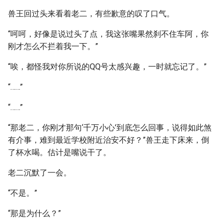
兽王回过头来看着老二，有些歉意的叹了口气。
“呵呵，好像是说过头了点，我这张嘴果然刹不住车阿，你
刚才怎么不拦着我一下。”
“唉，都怪我对你所说的QQ号太感兴趣，一时就忘记了。”
“……”
“……”
“那老二，你刚才那句‘千万小心’到底怎么回事，说得如此煞
有介事，难到最近学校附近治安不好？”兽王走下床来，倒
了杯水喝。估计是嘴说干了。
老二沉默了一会。
“不是。”
“那是为什么？”