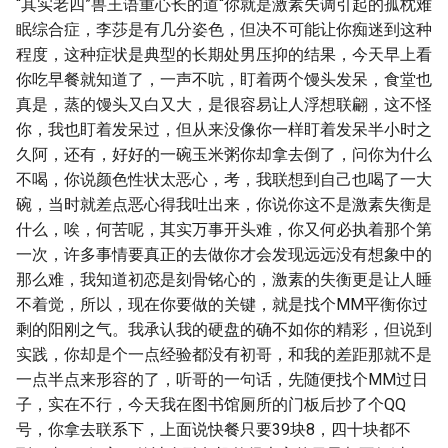
“其实老四”兽王语重心长的道“你就是激素失调引起的孤枕难
眠综合症，李莎是有几分姿色，但决不可能让你痴迷到这种
程度，这种症状是典型的长期处男压抑的结果，今天早上看
你吃早餐就知道了，一声不吭，盯着两个馒头发呆，食堂也
真是，蒸的馒头又白又大，是很容易让人浮想联翩，这不怪
你，我也盯着发呆过，但从来没像你一样盯着发呆半小时之
久阿，还有，好好的一碗玉米粥你却拿去倒了，问你为什么
不喝，你说颜色性状太恶心，考，我联想到自己也喝了一大
碗，当时就差点恶心得我吐出来，你说你这不是激素失衡是
什么，唉，何苦呢，其实万事开头难，你又何必执着那个第
一次，许多事情要真正的去做你才会发现远远没有想象中的
那么难，我知道初恋是刻骨铭心的，激素的失衡更是让人睡
不着觉，所以，现在你要做的关键，就是找个MM平衡你过
剩的阳刚之气。我承认我的硬盘的确不如你的精彩，但说到
实践，你却是个一点经验都没有初哥，和我的差距那就不是
一点半点来形容的了，听哥的一句话，先随便找个MM过日
子，实在不行，今天我在图书馆厕所的门板后抄了个QQ
号，你拿去联系下，上面说快餐只要39块8，四十块都不