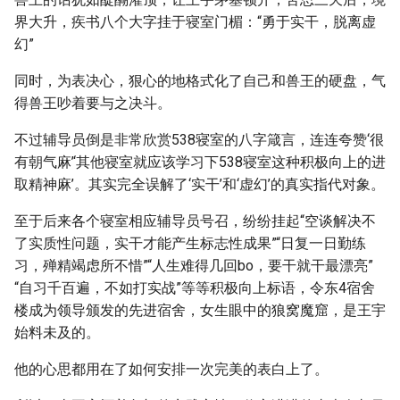
界大升，疾书八个大字挂于寝室门楣：“勇于实干，脱离虚
幻”
同时，为表决心，狠心的地格式化了自己和兽王的硬盘，气
得兽王吵着要与之决斗。
不过辅导员倒是非常欣赏538寝室的八字箴言，连连夸赞‘很
有朝气麻’‘其他寝室就应该学习下538寝室这种积极向上的进
取精神麻’。其实完全误解了‘实干’和‘虚幻’的真实指代对象。
至于后来各个寝室相应辅导员号召，纷纷挂起“空谈解决不
了实质性问题，实干才能产生标志性成果”“日复一日勤练
习，殚精竭虑所不惜”“人生难得几回bo，要干就干最漂亮”
“自习千百遍，不如打实战”等等积极向上标语，令东4宿舍
楼成为领导颁发的先进宿舍，女生眼中的狼窝魔窟，是王宇
始料未及的。
他的心思都用在了如何安排一次完美的表白上了。