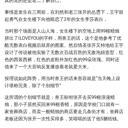
真的觉的还是老二了解自己。
事情是发生在三周前，在刘然和老三张开的怂恿下，王宇鼓
起勇气在女生楼下向他暗恋了2年的女生李莎表白，
当时那个场面是人山人海，女生楼下的空地上用99根蜡烛
拼出了ILOVEYOU的字样，用兽王的话，这个是他参考了优
酷无数表白视频后鼓弄的图案。然后情圣张开又特地给王宇
设计了传说被他实验了无数次百战百胜的无敌泡妞造型，红
色的西装西裤，红色的皮鞋外加红色的99朵玫瑰。同时还
借来了一个大音响反复播放着老鼠爱大米。
按理说如此阵势，用当时兽王的话来形容就是“当天晚上设
计堪称完美，除了个别细节”
这所谓的个别细节就是：兽王吩咐张开去买99根浪漫蜡
烛，那小子居然买回来99根香蜡，原因是学校门口就有一
家丧葬商店，而卖一般蜡烛的商店要走几条街才有，丧葬店
老板还因为张开一次性买得多，笑嘻嘻的送了他5捆纸钱。