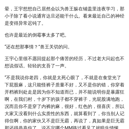
晕，王宇想想自己居然会以为兽王躲在铺盖里连夜学习，那
小子除了看小说通宵达旦还能干什么。看来最近自己的神经
是变得异常迟钝了。
也许是最近的倒霉事太多了吧。
“还在想那事情？”兽王关切的问。
王宇心里很不愿回提起那个痛苦的经历，不过老大问起也不
想说假话。轻轻的支吾了一声。
“不是我说你老四，你就是太死心眼了，不就是在食堂光了
下屁股麻，这只能怪裤子质量不好，又不是你的错，你穿着
开档裤到处走是因为你不知道而已，并不能说明你是暴露狂
啊，在我们村，十岁下的孩子都不穿裤子，光屁股满地跑，
况而且你不是穿了内裤的麻，很好，红色的，很喜庆，所以
大家又没看到什么实质性的东西，就算看到了，你当别人记
得住啊，你的家伙又不是巨无霸，再说了，真如果是巨无霸
那还得恭喜你了，说不定哪个MM路过看见了就暗生情愫，