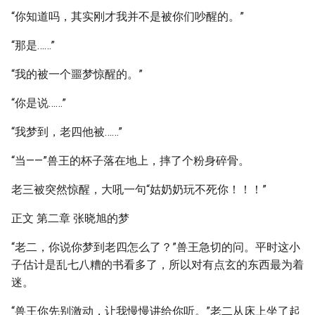
“你知道吗，其实刚才我并不是被你们吵醒的。”
“那是……”
“我的被一个噩梦惊醒的。”
“你是说……”
“我梦到，老四他被……”
“当——”兽王的杯子落在地上，摔了个粉身碎骨。
老三被突然惊醒，大吼一句“姑奶奶玩不死你！！！”
正文 第二章 张晓旭的梦
“老二，你说你梦到老四怎么了？”兽王急切的问。平时这小
子估计是乱七八糟的书看多了，所以对有点玄的东西最为着
迷。
“兽王你先别激动，让我慢慢讲给你听。”老二从床上坐了起