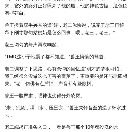
来，窗外的路灯正好照亮了他的脸，他的神色古怪，脸色也
有些苍白。
兽王搓着双手兴奋的道“好，老二你快说，说完了老三再解
释下刚才那句姑奶奶是怎么回事，喂，老三，老三。”
老三均匀的鼾声再次响起。
“TMD,这小子地震了都不知道。”兽王愤愤的骂道。
老二调整了下思路，心有余悸的回忆道“刚才的梦很可怕，
我已经很久没做这么厉害的噩梦了，更重要的是还与老四相
关。”老二仿佛有点后怕，声音都有些颤抖。
兽王一脸严肃，眼神也变得分外凌厉。
“来，别急，喝口水，压压惊，”兽王关怀备至的递了杯水过
去，
老二端起正准备入口，一看是兽王那个10年都没洗的水