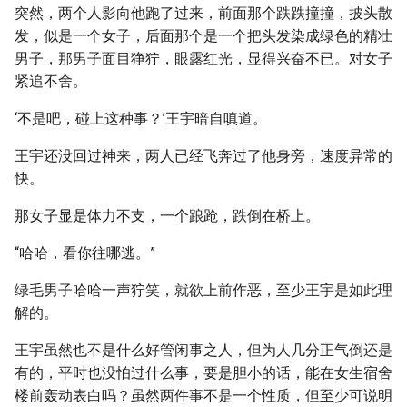
突然，两个人影向他跑了过来，前面那个跌跌撞撞，披头散
发，似是一个女子，后面那个是一个把头发染成绿色的精壮
男子，那男子面目狰狞，眼露红光，显得兴奋不已。对女子
紧追不舍。
‘不是吧，碰上这种事？’王宇暗自嗔道。
王宇还没回过神来，两人已经飞奔过了他身旁，速度异常的
快。
那女子显是体力不支，一个踉跄，跌倒在桥上。
“哈哈，看你往哪逃。”
绿毛男子哈哈一声狞笑，就欲上前作恶，至少王宇是如此理
解的。
王宇虽然也不是什么好管闲事之人，但为人几分正气倒还是
有的，平时也没怕过什么事，要是胆小的话，能在女生宿舍
楼前轰动表白吗？虽然两件事不是一个性质，但至少可说明