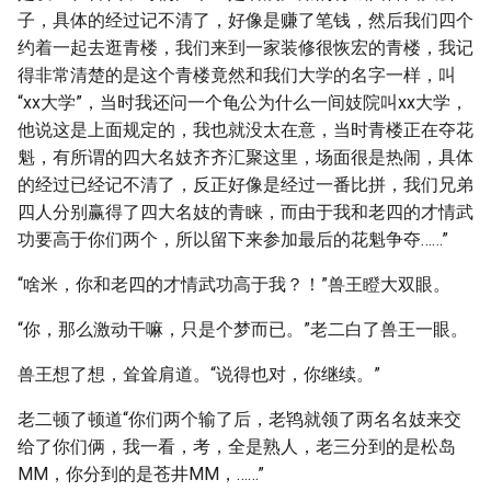
子，具体的经过记不清了，好像是赚了笔钱，然后我们四个
约着一起去逛青楼，我们来到一家装修很恢宏的青楼，我记
得非常清楚的是这个青楼竟然和我们大学的名字一样，叫
“xx大学”，当时我还问一个龟公为什么一间妓院叫xx大学，
他说这是上面规定的，我也就没太在意，当时青楼正在夺花
魁，有所谓的四大名妓齐齐汇聚这里，场面很是热闹，具体
的经过已经记不清了，反正好像是经过一番比拼，我们兄弟
四人分别赢得了四大名妓的青睐，而由于我和老四的才情武
功要高于你们两个，所以留下来参加最后的花魁争夺……”
“啥米，你和老四的才情武功高于我？！”兽王瞪大双眼。
“你，那么激动干嘛，只是个梦而已。”老二白了兽王一眼。
兽王想了想，耸耸肩道。“说得也对，你继续。”
老二顿了顿道“你们两个输了后，老鸨就领了两名名妓来交
给了你们俩，我一看，考，全是熟人，老三分到的是松岛
MM，你分到的是苍井MM，……”