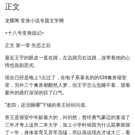
正文
龙耀阁 变身小说专题文学网
<十八号变身战记>
正文 第一章 失恋之后
最近王宇的眼皮一直在跳，左边跳完右边跳，连带着他的心
情也急剧恶劣。
现在已经是晚上1点过了，在电子系著名的的538禽兽寝室
里，另外三个禽兽都酣然入梦，但王宇怎么也睡不着，望着
窗外的路灯深深的叹了口气。
“老四，还没睡哪”下铺的兽王轻轻问道。
兽王是寝室中年龄最大的，叫刘然，曾经勇气豪迈的复读了
三年才考上这所二本大学，加上小学时候因为什么屁事留级
了一年，身体发育又异常迅猛，所以虽说现在才读大三，看