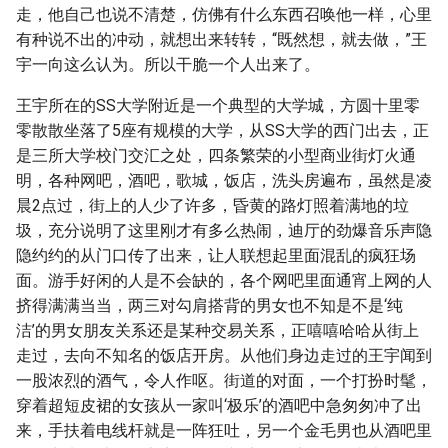
走，他自己也说不清楚，仿佛有什么东西召唤他一样，心里
有种说不出的冲动，就想出来转转，“既然想，就去做，”王
宇一向这么认为。所以干脆一个人出来了。
王宇所在的SS大学附近是一个典型的大学城，方圆十里零
零散散坐落了5座有规模的大学，从SS大学的西门出去，正
是三所大学校门交汇之处，四条繁荣的小型商业街灯火通
明，各种网吧，酒吧，歌城，饭店，洗头房遍布，虽然是凌
晨2点过，街上的人少了许多，昏黄的路灯照着满地的垃
圾，充分说明了这里刚才有多么热闹，迪厅的劲爆音乐声隐
隐约约的从门口传了出来，让人联想起里面混乱的疯狂场
面。游手好闲的人是不会缺的，各个网吧里面通宵上网的人
挤得满满当当，两三对勾肩搭背的男女也不知是不是‘纯
洁’的男女朋友关系还是某种交易关系，正嘻嘻哈哈从街上
走过，去向不知名的饭店开房。从他们身边走过的王宇闻到
一股浓烈的酒气，令人作呕。街道的对面，一个打扮时髦，
穿着超短皮裙的女孩从一家叫‘极乐’的酒吧中急匆匆冲了出
来，手扶着电线杆就是一阵狂吐，另一个金毛男也从酒吧里