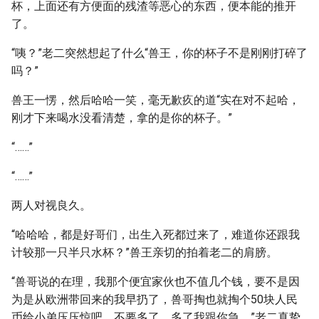
杯，上面还有方便面的残渣等恶心的东西，便本能的推开
了。
“咦？”老二突然想起了什么“兽王，你的杯子不是刚刚打碎了
吗？”
兽王一愣，然后哈哈一笑，毫无歉疚的道“实在对不起哈，
刚才下来喝水没看清楚，拿的是你的杯子。”
“……”
“……”
两人对视良久。
“哈哈哈，都是好哥们，出生入死都过来了，难道你还跟我
计较那一只半只水杯？”兽王亲切的拍着老二的肩膀。
“兽哥说的在理，我那个便宜家伙也不值几个钱，要不是因
为是从欧洲带回来的我早扔了，兽哥掏也就掏个50块人民
币给小弟压压惊吧，不要多了，多了我跟你急。”老二真挚