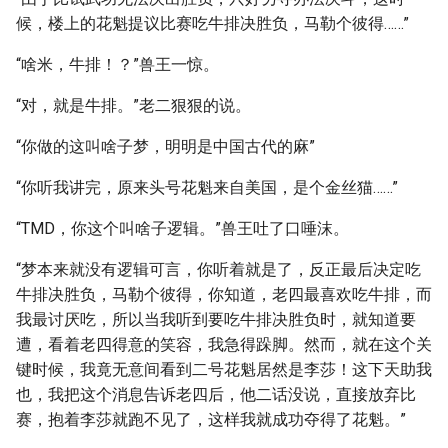
候，楼上的花魁提议比赛吃牛排决胜负，马勒个彼得……”
“啥米，牛排！？”兽王一惊。
“对，就是牛排。”老二狠狠的说。
“你做的这叫啥子梦，明明是中国古代的麻”
“你听我讲完，原来头号花魁来自美国，是个金丝猫……”
“TMD，你这个叫啥子逻辑。”兽王吐了口唾沫。
“梦本来就没有逻辑可言，你听着就是了，反正最后决定吃
牛排决胜负，马勒个彼得，你知道，老四最喜欢吃牛排，而
我最讨厌吃，所以当我听到要吃牛排决胜负时，就知道要
遭，看着老四得意的笑容，我急得跺脚。然而，就在这个关
键时候，我竟无意间看到二号花魁居然是李莎！这下天助我
也，我把这个消息告诉老四后，他二话没说，直接放弃比
赛，抱着李莎就跑不见了，这样我就成功夺得了花魁。”