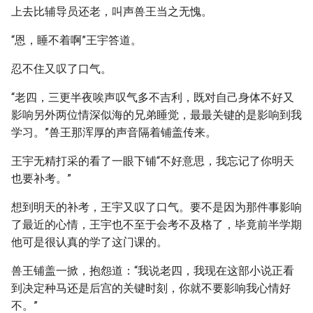
上去比辅导员还老，叫声兽王当之无愧。
“恩，睡不着啊”王宇答道。
忍不住又叹了口气。
“老四，三更半夜唉声叹气多不吉利，既对自己身体不好又
影响另外两位情深似海的兄弟睡觉，最最关键的是影响到我
学习。”兽王那浑厚的声音隔着铺盖传来。
王宇无精打采的看了一眼下铺“不好意思，我忘记了你明天
也要补考。”
想到明天的补考，王宇又叹了口气。要不是因为那件事影响
了最近的心情，王宇也不至于会考不及格了，毕竟前半学期
他可是很认真的学了这门课的。
兽王铺盖一掀，抱怨道：“我说老四，我现在这部小说正看
到决定种马还是后宫的关键时刻，你就不要影响我心情好
不。”