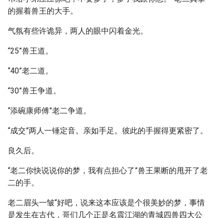
的握着兽王的大手。
气氛有些许诡异，两人的眼中闪着金光。
“25”兽王道。
“40”老二道。
“30”兽王争道。
“添碗康师傅”老二争道。
“成交”两人一锤定音。亲如手足。彼此的手握得更紧密了。
良久后。
“老二你快说说你的梦，我有点担心了”兽王果断的甩开了老
二的手。
老二眉头一皱“好吧，说来这本应该是个很美妙的梦，事情
是发生在古代，哥们几个正是名震江湖的青城四兽四大公