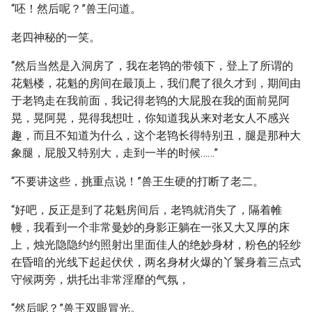
“呸！然后呢？”兽王问道。
老四神秘的一笑。
“然后当然是入洞房了，我在老鸨的带领下，登上了所谓的
花魁楼，花魁的房间在最顶上，我们爬了很久才到，期间由
于老鸨走在我前面，我记得老鸨的大屁股在我的面前晃阿
晃，晃阿晃，晃得我想吐，你知道我从来对老女人不感兴
趣，而且不知道为什么，这个老鸨长得特别丑，腿是那种大
象腿，屁股又特别大，走到一半的时候……”
“不要讲这些，挑重点说！”兽王生硬的打断了老二。
“好吧，反正是到了花魁房间后，老鸨就消失了，隔着帷
幔，我看到一个非常曼妙的身影正躺在一张又大又厚的床
上，烛光隐隐约约照射出里面佳人的绝妙身材，粉色的轻纱
在昏暗的光线下起起伏伏，两名身材火爆的丫鬟身着三点式
守候两旁，烘托出非常淫靡的气氛，
“然后呢？”兽王双眼冒光。