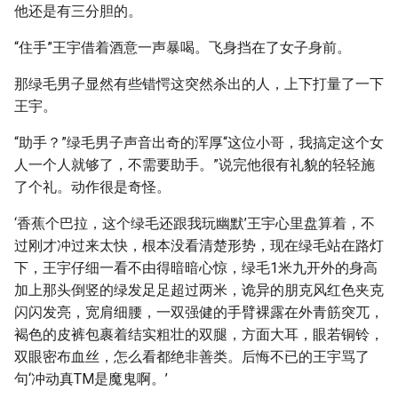
他还是有三分胆的。
“住手”王宇借着酒意一声暴喝。飞身挡在了女子身前。
那绿毛男子显然有些错愕这突然杀出的人，上下打量了一下
王宇。
“助手？”绿毛男子声音出奇的浑厚“这位小哥，我搞定这个女
人一个人就够了，不需要助手。”说完他很有礼貌的轻轻施
了个礼。动作很是奇怪。
‘香蕉个巴拉，这个绿毛还跟我玩幽默’王宇心里盘算着，不
过刚才冲过来太快，根本没看清楚形势，现在绿毛站在路灯
下，王宇仔细一看不由得暗暗心惊，绿毛1米九开外的身高
加上那头倒竖的绿发足足超过两米，诡异的朋克风红色夹克
闪闪发亮，宽肩细腰，一双强健的手臂裸露在外青筋突兀，
褐色的皮裤包裹着结实粗壮的双腿，方面大耳，眼若铜铃，
双眼密布血丝，怎么看都绝非善类。后悔不已的王宇骂了
句‘冲动真TM是魔鬼啊。’