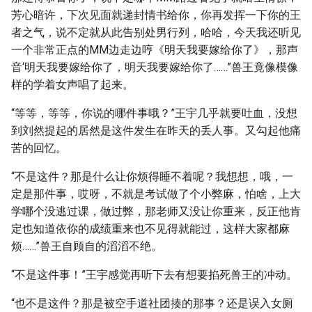
芳心暗许，下次见面就递封情书给你，你再发挥一下你的王
者之气，说不定就从此告别处男行列，哈哈，今天我还听见
一个非常正点的MM边走边哼《明天我要嫁给你了》，那声
音‘明天我要嫁给你了，明天我要嫁给你了……”兽王竟像模像
样的学着女声唱了起来。
“等等，等等，你说的哪件事哦？”王宇几乎就要吐血，没想
到刘然提起的居然是这件发生在昨天的丢人事。又勾起他痛
苦的回忆。
“不是这件？那是什么让你烦得睡不着呢？我想想，哦，一
定是那件事，哎呀，不就是考试做了个小弊麻，怕啥，上大
学哪个没逃过课，做过弊，那老师又没让你重来，反正他肯
定也知道依你的成绩重来也不见得就能过，这样大家都麻
烦……”兽王自顾自的滔滔不绝。
“不是这件事！”王宇感觉再听下去有想要掐死兽王的冲动。
“也不是这件？那是被空手道社团揍的那事？还是误入女厕