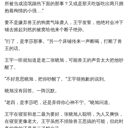
所被当成流氓踢伤下面的那事？又或是那天吃饭吃出两只拥
抱着殉情的小强……”
要不是嫌弃兽王的狗窝气味袭人，王宇发誓，他绝对会冲下
铺去掀起刘然的被窝给他来个断子绝孙。
“行了，是李莎那事。”另一个床铺传来一声断喝，打断了兽
王的话。
王宇一听就知道是老二张晓旭，可能兽王的声音太大把他吵
醒了。
“不好意思晓旭，把你吵醒了。”王宇很抱歉的说到。
晓旭没有回答。一阵沉默。
“老四，是李莎吧，还是弄得你心神不宁。”晓旭问道。
王宇在寝室和老二最为要好，张晓旭人聪明，为人又爽快，
在寝室更像老大。王宇虽然不排除兽王恶搞的可能，但此时