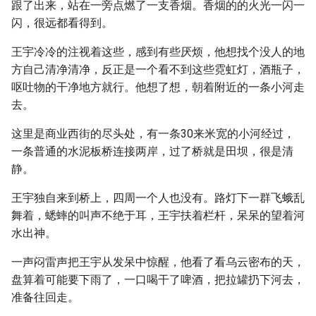
跟了出来，站在一旁点燃了一支香烟。香烟的的火光一闪一
闪，很远都看得到。
王宇冷冷的注视着这些，感到有些厌烦，他想找个没人的地
方自己清净清净，反正是一个看不到这些霓虹灯，酒瓶子，
呕吐物的干净地方就行。他想了想，朝着附近的一条小河走
去。
这里是商业西街的尽头处，有一条30来米宽的小河经过，
一条普通的水泥板桥连接两岸，过了桥就是田坝，很是清
静。
王宇独自来到桥上，四周一个人也没有。路灯下一群飞蛾乱
舞着，蟋蟀的叫声不绝于耳，王宇扶着栏杆，呆呆的望着河
水出神。
一声闷雷声把王宇从发呆中惊醒，他看了看乌云密布的天，
盘算着可能要下雨了，一口喝干了啤酒，把拉罐扔下河去，
准备往回走。