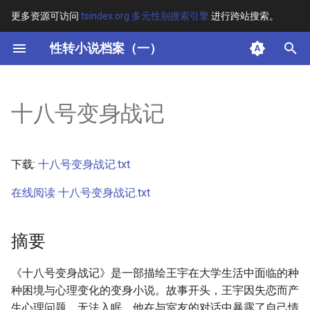
更多资源可访问
tsindex.org 多元性别搜索引擎
进行跨站搜索。
键
性转小说档案（一）
入
摘要
以
十八号变身战记
开
其他信息 [Processed Page
Metadata]
始
下载:
十八号变身战记.txt
搜
正文
在线阅读 十八号变身战记.txt
索
摘要
《十八号变身战记》是一部描绘王宇在大学生活中面临的种
种困境与心理变化的变身小说。故事开头，王宇因失恋而产
生心理问题，无法入眠。他在与室友的对话中暴露了自己情