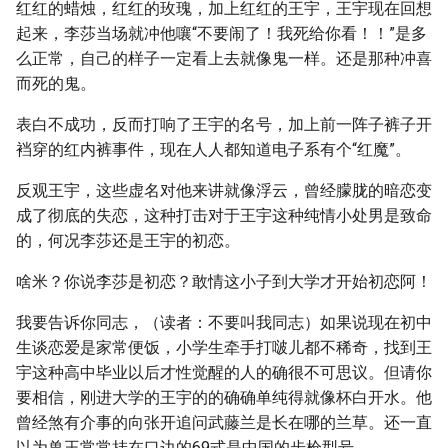
红红的蜡烛，红红的玫瑰，加上红红的王宇，王宇现在回想
起来，李莎当场就冲他嚷“不要闹了！我死给你看！！”是多
么正常，自己的样子一定看上去就像鬼一样。还是那种冲喜
而死的鬼。
表白不成功，反而打响了王宇的名号，加上前一阵子裤子开
裆穿的红内裤事件，现在人人都知道电子系有个“红魔”。
反观王宇，这些虚名对他来讲就像浮云，曾经朦胧的暗恋变
成了彻底的失恋，这种打击对于王宇这种纯情小处男是致命
的，何况李莎还是王宇的初恋。
啥米？你说李莎是初恋？敢情这小子到大学才开始初恋阿！
我要告诉你同志，（读者：不要叫我同志）如果说现在初中
生谈恋爱是家常便饭，小学生牵手打啵儿都不稀奇，找到王
宇这种高中毕业以后才性觉醒的人的确很不可思议。但请你
要相信，刚进大学的王宇的的确确单纯得就像杯白开水。他
曾经煞有介事的向张开追问武藤兰是长在哪的兰草。还一直
以为兽王常常挂在口边的69式是中国的步枪型号。