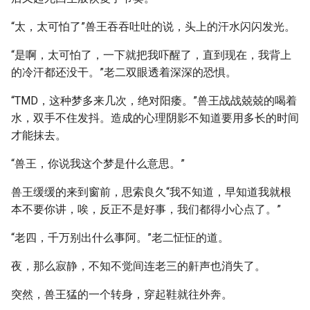
“太，太可怕了”兽王吞吞吐吐的说，头上的汗水闪闪发光。
“是啊，太可怕了，一下就把我吓醒了，直到现在，我背上
的冷汗都还没干。”老二双眼透着深深的恐惧。
“TMD，这种梦多来几次，绝对阳痿。”兽王战战兢兢的喝着
水，双手不住发抖。造成的心理阴影不知道要用多长的时间
才能抹去。
“兽王，你说我这个梦是什么意思。”
兽王缓缓的来到窗前，思索良久“我不知道，早知道我就根
本不要你讲，唉，反正不是好事，我们都得小心点了。”
“老四，千万别出什么事阿。”老二怔怔的道。
夜，那么寂静，不知不觉间连老三的鼾声也消失了。
突然，兽王猛的一个转身，穿起鞋就往外奔。