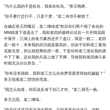
“为什么我的不是松岛，我喜欢松岛。”兽王咆哮。
“你不要打岔行不，只是个梦。”老二有些不耐烦了。
在确定兽王闭嘴后，老二继续道“然后你们两个领了各自的
MM就退下逍遥去了，我和老四的最终比试在一片开阔花园
中展开，江湖上的各方豪杰还开了盘口，我是一赔二，老四
是一赔十，本来我的武功就是最高的，但由于你和老三看泡
花魁无望，所以就想乘机捞一票，于是你和老三便在我的酒
中下了毒，还在我的兵器上做了手脚，导致我和老四缠斗多
时都无法分出胜负，”
“你有没有搞错，我和老三怎么在你梦里面变得如此龌龊？”
兽王指着老二愤愤的骂道。
“我怎么知道，你应该反省下自己才对。”老二眉毛一杨。
兽王沉思。老二继续。
“由于比试武功无法决出胜负，只好另寻办法决斗，这时