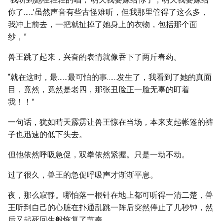
你了……’虽然声音有些古怪难听，但我那里管得了这么多，
我冲上前去，一把就扯掉了她身上的衣物，包括那个面
纱，”
兽王跳了起来，兴奋的表情就像吞下了两斤春药。
“就在这时，最……最可怕的事……发生了，我看到了她的真面
目，竟然，竟然是老四，那张丑脸正一脸无辜的盯着
我！！”
一句话，犹如晴天霹雳让兽王惊在当场，本来支起帐篷的裤
子也迅速的低下头去。
但他依然呼吸急促，双拳依然紧握。只是一动不动。
过了很久，兽王的急促呼吸声才渐渐平息。
夜，那么寂静。哪怕落一根针在地上都可听得一清二楚，兽
王听到自己的心脏在扑通乱跳一阵后突然停止了几秒钟，然
后又起死回生般恢复了节奏。