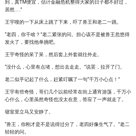
到，真TM便宜，估计金融危机整得大家的日子都不好过，
居然……”
王宇嗖的一下从床上跳了下来，吓了兽王和老二一跳。
“老四，你干啥？”老二紧张的问。担心该不是被兽王忽悠得
发火了，要找他单挑吧。
王宇奇怪的呆了呆，然后套上外套就往外走。
“没什么，心里有点堵，想出去走走。”说罢，拉开了门。
老二似乎记起了什么，赶紧叮嘱了一句“千万小心点！”
王宇有些奇怪，哥们几个以前经常在街上通宵游荡，千万小
心什么，心里虽然奇怪也没太在意，答应了一声就走了。
寝室里立马又安静了。
“兽王，你刚才是不是说得过分了，老四好像生气了。”老二
轻轻的问。