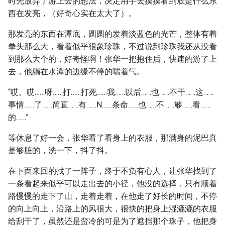
时先放弃了游上去的想法，决定用手去摸摸看到底是什么东
西在发亮，（好奇心实在太大了）。
那发亮的东西在潭底，圆圆的发着淡蓝色的光芒，整体有着
拳头那么大，看着似乎很象珍珠，不过说到珍珠我还从没看
到那么大个的，好奇怪啊！张华一把抱住后，快速的游了上
去，他躺在水潭的边缘不停的喘着气。
“哎。哎……呀……打……打死……我……以后……也……不干……这……
事情……了……简直……有……N……条命……也……不……够……看……
的……”
等休息了好一会，张华看了看身上的衣服，那满身的泥巴真
是够脏的，洗一下，抖了抖。
在下面来回的找了一阵子，终于不负有心人，让张华找到了
一条看起来似乎可以走出去的小径，他没的选择，只有顺着
路慢慢的走下了山，走着走着，在他走了好长的时间，不停
的向上向上，沿路上的风很大，很快的把身上湿漉漉的衣服
给刮干了，虽然还是蛮冷的可是为了遮挡那个珠子，他把身