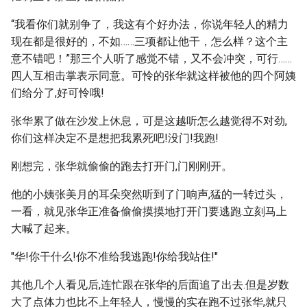
“我看你们就别争了，我这有个好办法，你说年轻人的精力
现在都是很好的，不如……三项都让他干，怎么样？这个主
意不错吧！”那三个人听了感觉不错，又不会冲突，可行……
四人互相击掌表示同意。可怜的张华就这样被他的四个阿姨
们给分了,好可怜哦!
张华累了做在沙发上休息，可是这越听怎么越觉得不对劲,
你们这样决定不是想把我累死吧!没门!我跑!
刚想完，张华就偷偷的跑去打开门,门刚刚开。
他的小姨张美月的耳朵突然听到了门响声,猛的一转过头，
一看，就见张华正准备偷偷摸摸地打开门要逃跑.立刻马上
大喊了起来。
"华!你干什么!你不准给我逃跑!你给我站住!"
其他几个人看见后,连忙跟在张华的后面追了出去.但是岁数
大了点体力也比不上年轻人，慢慢的实在跑不过张华,就只