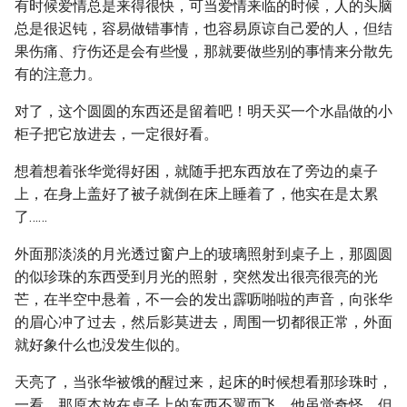
有时候爱情总是来得很快，可当爱情来临的时候，人的头脑
总是很迟钝，容易做错事情，也容易原谅自己爱的人，但结
果伤痛、疗伤还是会有些慢，那就要做些别的事情来分散先
有的注意力。
对了，这个圆圆的东西还是留着吧！明天买一个水晶做的小
柜子把它放进去，一定很好看。
想着想着张华觉得好困，就随手把东西放在了旁边的桌子
上，在身上盖好了被子就倒在床上睡着了，他实在是太累
了……
外面那淡淡的月光透过窗户上的玻璃照射到桌子上，那圆圆
的似珍珠的东西受到月光的照射，突然发出很亮很亮的光
芒，在半空中悬着，不一会的发出霹呖啪啦的声音，向张华
的眉心冲了过去，然后影莫进去，周围一切都很正常，外面
就好象什么也没发生似的。
天亮了，当张华被饿的醒过来，起床的时候想看那珍珠时，
一看，那原本放在桌子上的东西不翼而飞，他虽觉奇怪，但