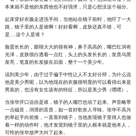
本来就不是他的东西他也不好强求，只是心想没这个福分。
起床穿好衣服走进洗手间，当他站在镜子前时，他吓了一大
跳，镜子里的人是谁啊！好好看啊，皮肤还真不错，可
是……这个人是谁？
脸蛋长长的，眼睛大大的很有神，鼻子高高的，嘴巴红润有
光泽，皮肤很白透着一点红，头上的头发长长的，发质乌黑
发亮，笔直的长发披在后面，整个一个美少年。
说到美少年，由于过于偏于中性让人不太好分辩，为什么说
他是美少男呢，以为他现在的衣服很明显的可以看得出来是
男装的，也没有女生该有的特征，所以是美少男（嘿嘿）。
当张华开口说你是谁，镜子的人嘴巴也动了起来。声音略带
一点磁音，润滑的音质，如一首好歌奈人寻味。张华不高兴
的举起手向前推，一直靠到镜子，当他发现镜子里得人也做
着一样的动作时，他才发觉到镜子里的人根本就是他本人，
可怜的张华放声大叫了起来。