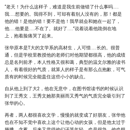
“老天！为什么这样子，难道是我生前做错了什么事吗……
我……想要的。我得不到，可却有着别人没有的，那！都是
他的错！是他的错！要不是他！我早就会和她在一起了，
他……他要是……不在了。就好了……”说着说着他跪倒在地
上，抱着脸痛哭了起来。
张华原本是T大的文学系的高材生，人可惜……长的。很普
通，但是学校里教授他的老师们对他期望都很高，他的成绩
总是名列前矛，本人性格又很和蔼，典型的温文尔雅的读书
人，有着很好的气质，就算人的样子是有那么点抱歉，可气
质有的时候完全能盖住这些小小的缺点。
自从他上到了大2，他在无意中，在图书馆读书的时候认识
到了王秀文，王秀文她那美丽而又秀气的气质完全吸引到了
张华的心。
再者，两人都很喜欢文学，慢慢的就变成了好朋友，张华他
也在不知不觉中喜欢上这个让他心动的女孩，但是他太过于
腼腆、含蓄，后来又觉得他们还算年轻，也是很急，他也想