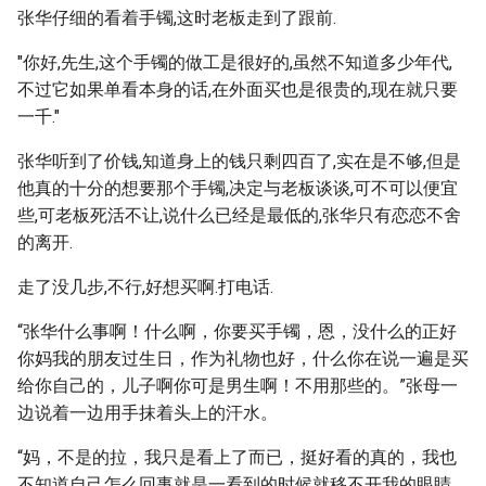
张华仔细的看着手镯,这时老板走到了跟前.
"你好,先生,这个手镯的做工是很好的,虽然不知道多少年代,
不过它如果单看本身的话,在外面买也是很贵的,现在就只要
一千."
张华听到了价钱,知道身上的钱只剩四百了,实在是不够,但是
他真的十分的想要那个手镯,决定与老板谈谈,可不可以便宜
些,可老板死活不让,说什么已经是最低的,张华只有恋恋不舍
的离开.
走了没几步,不行,好想买啊.打电话.
“张华什么事啊！什么啊，你要买手镯，恩，没什么的正好
你妈我的朋友过生日，作为礼物也好，什么你在说一遍是买
给你自己的，儿子啊你可是男生啊！不用那些的。”张母一
边说着一边用手抹着头上的汗水。
“妈，不是的拉，我只是看上了而已，挺好看的真的，我也
不知道自己怎么回事就是一看到的时候就移不开我的眼睛，