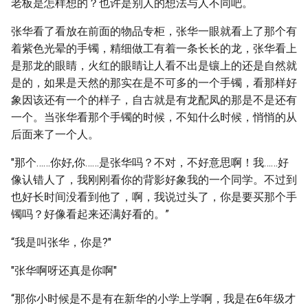
老板是怎样想的？也许是别人的想法与人不同吧。
张华看了看放在前面的物品专柜，张华一眼就看上了那个有
着紫色光晕的手镯，精细做工有着一条长长的龙，张华看上
是那龙的眼睛，火红的眼睛让人看不出是镶上的还是自然就
是的，如果是天然的那实在是不可多的一个手镯，看那样好
象因该还有一个的样子，自古就是有龙配凤的那是不是还有
一个。当张华看那个手镯的时候，不知什么时候，悄悄的从
后面来了一个人。
"那个……你好,你……是张华吗？不对，不好意思啊！我……好
像认错人了，我刚刚看你的背影好象我的一个同学。不过到
也好长时间没看到他了，啊，我说过头了，你是要买那个手
镯吗？好像看起来还满好看的。”
“我是叫张华，你是?"
"张华啊呀还真是你啊"
“那你小时候是不是有在新华的小学上学啊，我是在6年级才