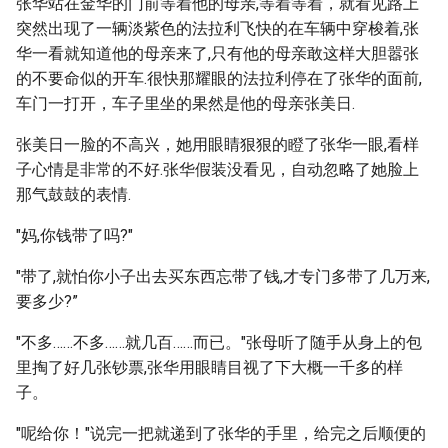
张华站在金华的门前等着他的母亲,等着等着，就看见路上
突然出现了一辆淡紫色的法拉利飞快的在车辆中穿梭着,张
华一看就知道他的母亲来了,只有他的母亲敢这样大胆嚣张
的不要命似的开车.很快那耀眼的法拉利停在了张华的面前,
车门一打开，车子里坐的果然是他的母亲张美日.
张美日一脸的不高兴，她用眼睛狠狠的瞪了张华一眼,看样
子心情是非常的不好.张华假装没看见，自动忽略了她脸上
那气鼓鼓的表情.
"妈,你钱带了吗?"
"带了,就怕你小子出去买东西忘带了钱,才专门多带了几万来,
要多少?”
"不多……不多……就几百……而已。"张母听了随手从身上的包
里掏了好几张钞票,张华用眼睛目视了下大概一千多的样
子。
"呢给你！"说完一把就递到了张华的手里，给完之后顺便的