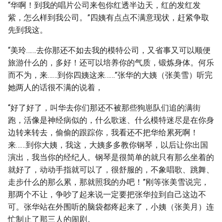
“华啊！到我的唱片公司来包你红透半边天，红的发红发
紫，怎么样到我公司。”四姨有点点不满意现状，赶紧争取
先到我这。
“美玲……去你那还不如去我的模特公司，又省事又可以顺便
旅游什么的，多好！还可以培养你的气质，锻炼身体。何乐
而不为，来……到你四姨这来……”张华的大姨（张美雪）听完
她两人的话很不满的说着，
“好了好了，叫华去你们那还不被那些狗崽队们追的满街
跑，活像是神经病似的，什么歌迷、什么模特迷尽是在你身
边转来转去，偷偷的跟踪你，我看还不把华给累死啊！
来……到你大姨，我这，大姨多多教你钢琴，以后让你出国
演出，我当你的经纪人。钢琴是很简单的就只有那么坐着的
就好了，动动手指就可以了，很舒服的，不象唱歌、跳舞、
走步什么的那么累，那就照我的办吧！”刚等张美雪说完，
那两个不让，争吵了起来说一定要把张华拉到自己这边不
可。张华站在外围听的脑袋都疼起来了，小姨（张美月）连
忙制止了那三人的闹剧。