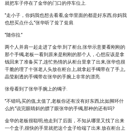
就把车子停在了金华的门口的停车位上.
"走小子，你妈我也想去看看,金华里面的都是好东西,你妈我
也想买点什么."张华听了耸了耸肩.
"随你拉."
两个人并肩一起走进了金华.到了柜台,张华示意要看刚刚的
那个手镯,老板一看到原来是刚刚的那个人，心想应该是拿
钱回来了准备买了,连忙热情的从柜台里拿了出来,张华也很
干脆的理了十张老人头放在柜台上,就拿起手镯带在了手上,
晶莹剔透的手镯带在张华的手腕上非常的漂亮.
张母看到了张华手腕上的镯子.
"不错吗,买的值,太值了,老板你还有没有好东西,比如脚环什
么的."说完眼睛斜的膘了眼张华的手镯,那种的还有吗?
金华的老板很聪明,他走到了后面，不知从哪里又找了出来
一个盒子,很快的手里就把这个盒子给端了出来.放在柜台上