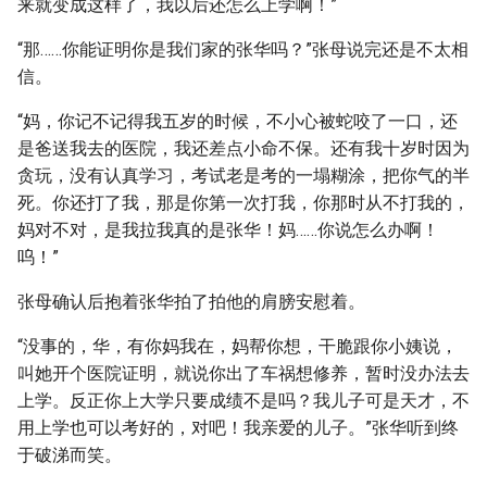
来就变成这样了，我以后还怎么上学啊！”
“那……你能证明你是我们家的张华吗？”张母说完还是不太相
信。
“妈，你记不记得我五岁的时候，不小心被蛇咬了一口，还
是爸送我去的医院，我还差点小命不保。还有我十岁时因为
贪玩，没有认真学习，考试老是考的一塌糊涂，把你气的半
死。你还打了我，那是你第一次打我，你那时从不打我的，
妈对不对，是我拉我真的是张华！妈……你说怎么办啊！
呜！”
张母确认后抱着张华拍了拍他的肩膀安慰着。
“没事的，华，有你妈我在，妈帮你想，干脆跟你小姨说，
叫她开个医院证明，就说你出了车祸想修养，暂时没办法去
上学。反正你上大学只要成绩不是吗？我儿子可是天才，不
用上学也可以考好的，对吧！我亲爱的儿子。”张华听到终
于破涕而笑。