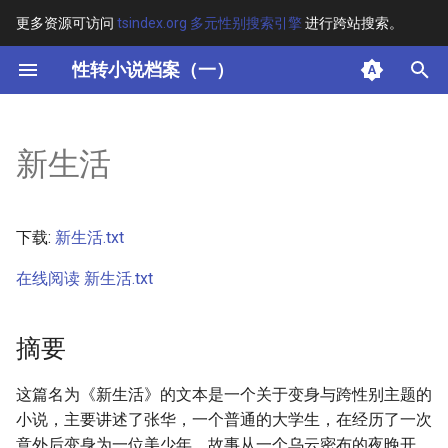
更多资源可访问
tsindex.org 多元性别搜索引擎
进行跨站搜索。
键
性转小说档案（一）
入
摘要
以
新生活
开
其他信息 [Processed Page
Metadata]
始
下载:
新生活.txt
搜
正文
在线阅读 新生活.txt
索
摘要
这篇名为《新生活》的文本是一个关于变身与跨性别主题的
小说，主要讲述了张华，一个普通的大学生，在经历了一次
意外后变身为一位美少年。故事从一个乌云密布的夜晚开