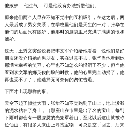
他嫉妒……他生气……可是他没有办法拆散他们。
原来他们两个人早在不知不觉中的互相吸引，在这之后，两
人最后成了男女关系，在学校里他们是天生的一对，张华在
他们的后面只有嫉妒，他那时的脑袋里只充满了满满的恨和
嫉妒。
这天，王秀文突然说要把李文军介绍给他看看，说他们是好
朋友还没介绍她的男朋友，实在过意不去，张华当他看到她
那满带幸福的笑容，心里也不知怎么的恨消了不少，但当他
看到李文军的娜英俊的脸的时侯，他的心里完全动摇了，他
再也受不了了，他选择无可奈何的匆忙告退。
下面才出现那样的事。
天空下起了倾盆大雨，张华不知不觉跑到了山上，地上泼溅
的泥水粘在了身上，（那座山在市里是出了名的宝山，每到
下雨时都会有一股朦胧的光笼罩着山，至此以后这山就被称
位仙山，有很多人来山上寻找宝物，可总是空手回去。后来