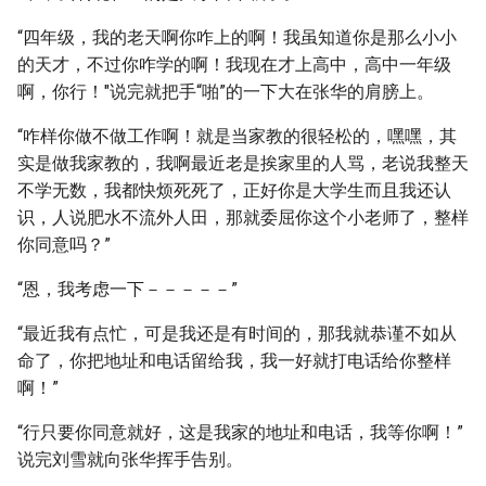
“四年级，我的老天啊你咋上的啊！我虽知道你是那么小小
的天才，不过你咋学的啊！我现在才上高中，高中一年级
啊，你行！"说完就把手“啪”的一下大在张华的肩膀上。
“咋样你做不做工作啊！就是当家教的很轻松的，嘿嘿，其
实是做我家教的，我啊最近老是挨家里的人骂，老说我整天
不学无数，我都快烦死死了，正好你是大学生而且我还认
识，人说肥水不流外人田，那就委屈你这个小老师了，整样
你同意吗？”
“恩，我考虑一下－－－－－”
“最近我有点忙，可是我还是有时间的，那我就恭谨不如从
命了，你把地址和电话留给我，我一好就打电话给你整样
啊！”
“行只要你同意就好，这是我家的地址和电话，我等你啊！”
说完刘雪就向张华挥手告别。