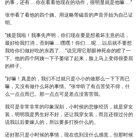
的事，还有……你在看看他现在的动作，很明显就是他嘛……”
张华看了看他的四个姨。用这略带磁音的声音开始为自己证
明。
“姨是我啦！我事先声明，你们现在要是想着坏主意的话，
最好给我打消，否则嘛……嘿嘿！你们……呢……以后就不要想
我给你们做好吃的东西了……”说完用它那眼神死命的瞪了一
下。他的四个阿姨一下子萎缩了起来，脸上马上变得很委屈
的样子。
“好嘛！真是的，我们不过就只是小小的做那么一下下而已
嘛，又没有做什么坏的事情。”张华听了有点苦笑不得，什
么一点点而已。那一点点可是差点没害苦我。
我可是非常非常的印象深刻，小时侯的悲惨经历，就是穿女
装，明明我是男生好不好，还让我穿女装，而且还很过分的
说我以后要嫁人的，所以要多打扮什么的。
还好那只是小时候的事情，现在也到没什么感觉，但那时候