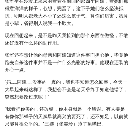
张华坐在沙发上呆呆的看着在前面的那四个阿姨，看她们那
得意洋洋的样子，心想，完蛋了，这下子她们怎么坚决抵
抗，明明人都老大不小了还这么孩子气。算你们厉害，我算
是小辈，省得别人说我一小欺大。
现在回想起来，是不是昨天我捡到的那个东西在做怪，不敢
还好没有什么坏的副作用。
张华还不想让他的母亲和阿姨知道这件事而担心他，毕竟他
跑去自杀这件事并不是一件什么光彩的好事。他现在还装的
开心一点。
“妈……阿姨……没事的，真的，我也不知道怎么回事，今天一
大早起来就这样了，我想会不会是老天爷终于知道他错了，
突然想要改过来呢！”
“我看把你美的，还改错，你本身就是一个错误。有人要是
有像你那样子的天赋早就高兴的要死了，还不知足，以前就
只能算很公平的。”三姨（张美玲）瘪了瘪嘴巴。