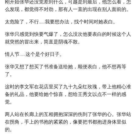
刚开始张华还没觉差到什么，可越是到最后，他怎么看，怎
么发现，都觉得不对劲，那有人一直的出现在别人面前的。
太危险了，不行……我要想办法，找个时间对她表白。
张华只感觉到快要气爆了，怎么没次他要表白的时候这个人
就突然的冒出来，简直是阴魂不散。
情人节……这个是个好日子。
张华又想了想买了书准备送给她，顺便表白，他不想再等
了。
这时的李文军在花店里买了九十九朵红玫瑰，带上他精心准
备的礼品，他要给她个惊喜，想给王秀文以点不一样的感
觉。
两人站在长廊上的互相拥抱深深的伤到了张华的心。张华站
在拐角，手上的书抱的紧紧的，像要把书都抱进身体里似
的。