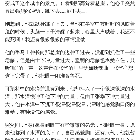
变成了这个城市的景点。）看到那高耸着悬崖，他心里突然
冒出强烈的冲动，跳下去……跳下去……
刚想到，他就纵身跳了下去，当他在半空中被呼呼的风吹着
脸的时候，头脑一下子清醒了起来，心里大声喊着，我还不
能死啊！我还有很多很多的事情没做……
他的手马上伸长向那悬崖的边伸了过去，没想到抓住了一些
老藤，但是由于下冲力量过大，坚韧的老藤也承受不住，只
听“啪”的一声，这声音在张华的耳里犹如断魂曲，张华心想
这下完蛋了，他把眼一闭准备等死。
可预料中的疼痛并没有到来，他却掉入了一个很深很深的水
潭，那水潭缓冲了他下冲的力量，但由于张华下冲力量过
大，他在水潭中下沉了很深很深很深，深到他感觉胸口闷的
难受，有种没气的感觉。
突然间，他好象看到眼前有些微微的亮光，他睁眼一看，原
来他都到了水潭的底下了，自己感觉胸口还有点气，他就暂