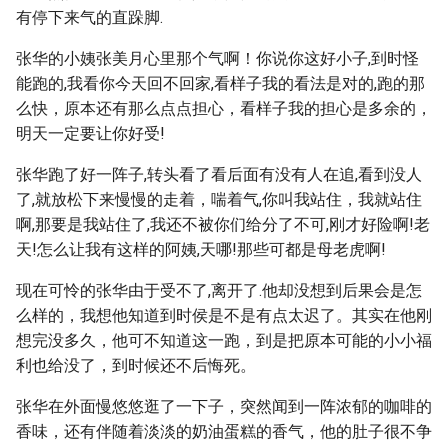
有停下来气的直跺脚.
张华的小姨张美月心里那个气啊！你说你这好小子,到时怪
能跑的,我看你今天回不回家,看样子我的看法是对的,跑的那
么快，原本还有那么点点担心，看样子我的担心是多余的，
明天一定要让你好受!
张华跑了好一阵子,转头看了看后面有没有人在追,看到没人
了,就放松下来慢慢的走着，喘着气,你叫我站住，我就站住
啊,那要是我站住了,我还不被你们给分了不可,刚才好险啊!老
天!怎么让我有这样的阿姨,天哪!那些可都是母老虎啊!
现在可怜的张华由于受不了,离开了.他却没想到后果会是怎
么样的，我想他知道到时侯是不是有点太迟了。其实在他刚
想完没多久，他可不知道这一跑，到是把原本可能的小小福
利也给没了，到时候还不后悔死。
张华在外面慢悠悠逛了一下子，突然闻到一阵浓郁的咖啡的
香味，还有伴随着淡淡的奶油蛋糕的香气，他的肚子很不争