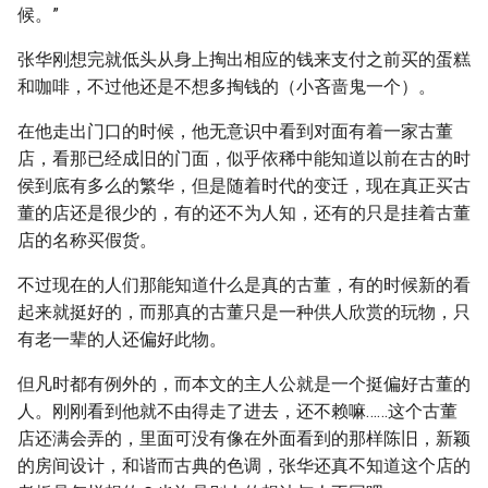
候。”
张华刚想完就低头从身上掏出相应的钱来支付之前买的蛋糕
和咖啡，不过他还是不想多掏钱的（小吝啬鬼一个）。
在他走出门口的时候，他无意识中看到对面有着一家古董
店，看那已经成旧的门面，似乎依稀中能知道以前在古的时
侯到底有多么的繁华，但是随着时代的变迁，现在真正买古
董的店还是很少的，有的还不为人知，还有的只是挂着古董
店的名称买假货。
不过现在的人们那能知道什么是真的古董，有的时候新的看
起来就挺好的，而那真的古董只是一种供人欣赏的玩物，只
有老一辈的人还偏好此物。
但凡时都有例外的，而本文的主人公就是一个挺偏好古董的
人。刚刚看到他就不由得走了进去，还不赖嘛……这个古董
店还满会弄的，里面可没有像在外面看到的那样陈旧，新颖
的房间设计，和谐而古典的色调，张华还真不知道这个店的