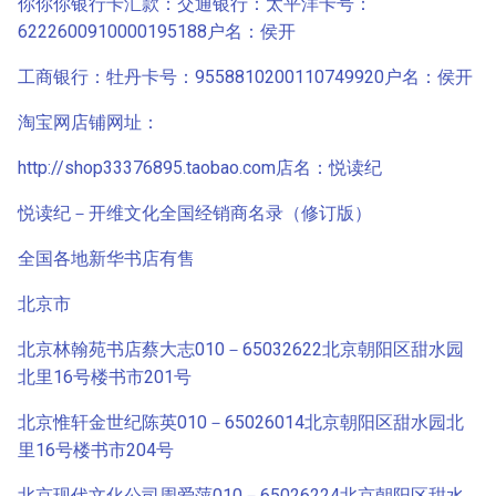
你你你银行卡汇款：交通银行：太平洋卡号：
6222600910000195188户名：侯开
工商银行：牡丹卡号：9558810200110749920户名：侯开
淘宝网店铺网址：
http://shop33376895.taobao.com店名：悦读纪
悦读纪－开维文化全国经销商名录（修订版）
全国各地新华书店有售
北京市
北京林翰苑书店蔡大志010－65032622北京朝阳区甜水园
北里16号楼书市201号
北京惟轩金世纪陈英010－65026014北京朝阳区甜水园北
里16号楼书市204号
北京现代文化公司周爱萍010－65026224北京朝阳区甜水