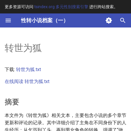
更多资源可访问
tsindex.org 多元性别搜索引擎
进行跨站搜索。
键
性转小说档案（一）
入
摘要
以
转世为狐
开
其他信息
始
正文
下载:
转世为狐.txt
搜
在线阅读 转世为狐.txt
索
摘要
本文件为《转世为狐》相关文本，主要包含小说的多个章节
更新和评论的记录。其中详细介绍了主角在不同身份下的人
生经历：从乞丐到丫头，再到男女角色的转换，强调了“做