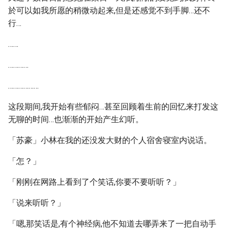
於可以如我所愿的稍微动起来,但是还感觉不到手脚…还不
行…
……
…………
………………
这段期间,我开始有些郁闷…甚至回顾着生前的回忆来打发这
无聊的时间…也渐渐的开始产生幻听。
「苏豪」小林在我的还没发大财的个人宿舍寝室内说话。
「怎？」
「刚刚在网路上看到了个笑话,你要不要听听？」
「说来听听？」
「嗯,那笑话是,有个神经病,他不知道去哪弄来了一把自动手