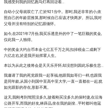
我感受到我的回忆跑马灯再回逤着…
自幼小父母就双亡了,亡於921当中。那时,我还非常的小,依
照自己的年龄层推算,那时候自己应该才快两岁。所以,我对
父母并没有特别的记忆跟缅怀。
如今,在2021年7月份,我买乐透意外的中了一笔巨额的奖金,
仅此我一人独得。
中的奖金大约台币本金七亿五千万之间,扣掉税金二成剩下
六亿左右,於是我开始挥霍人生。
本以为从此之後将会是天天乐开怀,却没想到因此乐极生悲…
我邀请了我的死党跟我一起享福,他跟我如哥们一样,也跟我
是同年龄,从国小到国中至高中至大学,一直一直都在一起,犹
如光跟影的存在,形影不离。
这天,我刚考到驾照没多久,驶着刚买没多久的保时捷,在沿海
公路开车,而我的好友,林薛品,坐在我的副坐…平时都叫他寇