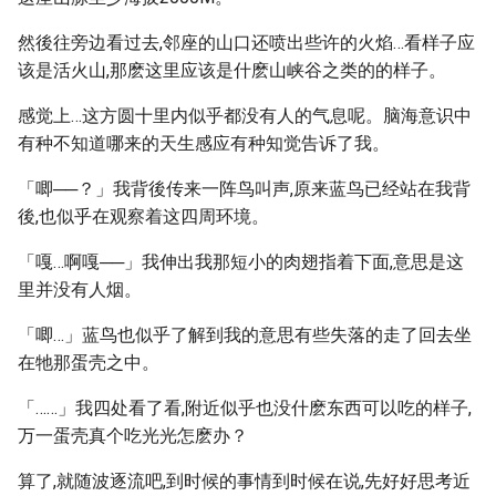
然後往旁边看过去,邻座的山口还喷出些许的火焰…看样子应
该是活火山,那麽这里应该是什麽山峡谷之类的的样子。
感觉上…这方圆十里内似乎都没有人的气息呢。脑海意识中
有种不知道哪来的天生感应有种知觉告诉了我。
「唧──？」我背後传来一阵鸟叫声,原来蓝鸟已经站在我背
後,也似乎在观察着这四周环境。
「嘎…啊嘎──」我伸出我那短小的肉翅指着下面,意思是这
里并没有人烟。
「唧…」蓝鸟也似乎了解到我的意思有些失落的走了回去坐
在牠那蛋壳之中。
「……」我四处看了看,附近似乎也没什麽东西可以吃的样子,
万一蛋壳真个吃光光怎麽办？
算了,就随波逐流吧,到时候的事情到时候在说,先好好思考近