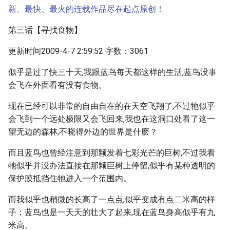
新、最快、最火的连载作品尽在起点原创！
第三话【寻找食物】
更新时间2009-4-7 2:59:52 字数：3061
似乎是过了快三十天,我跟蓝鸟每天都这样的生活,蓝鸟没事
会飞在外面看有没有食物。
现在已经可以非常的自由自在的在天空飞翔了,不过牠似乎
会飞到一个远处极限又会飞回来,我也在这洞口处看了这一
望无边的森林,不晓得外边的世界是什麽？
而且蓝鸟也曾经注意到那颗发着七彩光芒的巨树,不过我看
牠似乎并没办法直接在那颗巨树上停留,似乎有某种透明的
保护膜抵挡住牠进入一个范围内。
而我似乎也稍微的长高了一点点,似乎变成有点二米高的样
子；蓝鸟也是一天天的壮大了起来,现在蓝鸟身高似乎有九
米高。