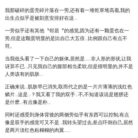
我那破碎的蛋壳碎片落在一旁,还有着一堆乾草堆高着,我的
出生点似乎是被刻意安排好在这…
一旁似乎还有其他〝邻居〞的感觉,因为还有一颗蛋也在一
旁,但是这颗蛋明显的是比自己大五倍…比例跟自己有点不
符。
当我低头看了一下自己的躯体,居然是……非人形的形状,让我
讶异不已…只见我自己的腹部相当柔软,但是很明显的,并不是
人类该有的肌肤…
正确来说…肌肤早已消失,取而代之的是一片片薄薄的浅红色
鳞片…这是…？我又看了我的双手…不,不知道该说是翅膀还
是什麽…有点像是朴…
同时还感受到身体背後的两侧旁似乎有东西可以控制,有点
像是双手的感觉可又不是…我转头望过去,差点吓倒自己,居然
是两片淡红色粘糊糊的肉翼……