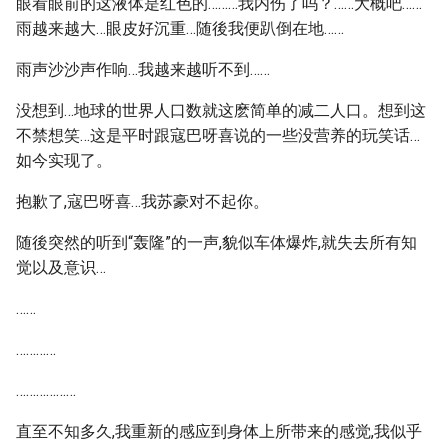
眼看眼前的这液体是红色的………我内伤了吗？……大概吧……
雨越来越大…眼皮好沉重…随後我便趴倒在地……
雨声沙沙声作响…我越来越听不到……
没想到…地球的世界人口数就这麽简单的减二人口。想到这
不禁想笑…这是平时跟寇巴呀喜说的一些没营养的玩笑话…
如今实现了。
抱歉了,寇巴呀喜…我苏豪对不起你。
随後突然的听到“轰隆”的一声,貌似车体爆炸,就失去所有知
觉以及意识…
……
…………
………………
直至不知多久,我重新的感应到身体上所带来的感觉,我似乎