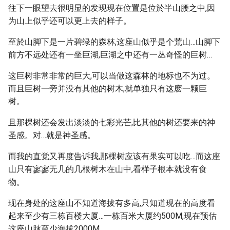
往下一眼望去很明显的发现现在位置是位於半山腰之中,因
为山上似乎还可以更上去的样子。
至於山脚下是一片碧绿的森林,这座山似乎是个荒山…山脚下
前方不远处还有一坐巨湖,巨湖之中还有一丛奇怪的巨树…
这巨树非常非常的巨大,可以当做这森林的地标也不为过。
而且巨树一旁并没有其他的树木,就单独只有这麽一颗巨
树。
且那棵树还会发出淡淡的七彩光芒,比其他的树还要来的神
圣感。对…就是神圣感。
而我的直觉又再度告诉我,那棵树应该有果实可以吃…而这座
山只有寥寥无几的几根树木在山中,看样子根本就没有食
物。
现在身处的这座山不知道海拔有多高,只知道现在的高度看
起来至少有三栋百楼大厦…一栋百米大厦约500M,现在预估
这座山脉至少海拔2000M。