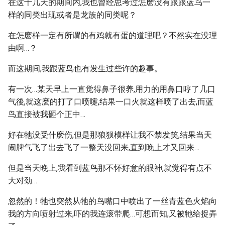
在这十几天的期间内,我也曾经思考过怎麽没有跟跟蓝鸟一
样的同类出现或者是龙族的同类呢？
在怎麽样一定有所谓的有鸡就有蛋的道理吧？不然实在没理
由啊…？
而这期间,我跟蓝鸟也有发生过些许的趣事。
有一次…某天早上一直觉得鼻子很养,用力的用鼻口哼了几口
气後,就这麽的打了口喷嚏,结果一口火就这样喷了出去,而蓝
鸟直接被我砸个正中…
好在牠没受什麽伤,但是那狼狈模样让我不禁发笑,结果当天
闹脾气飞了出去飞了一整天没回来,直到晚上才又回来…
但是当天晚上,我看到蓝鸟那不怀好意的眼神,就觉得有点不
大对劲…
忽然的！牠也突然从牠的鸟嘴口中喷出了一丝青蓝色火焰向
我的方向喷射过来,吓的我连滚带爬…可想而知,又被牠给捉弄