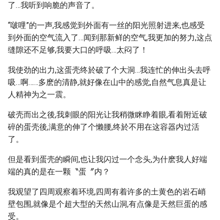
了…我听到响脆的声音了。
“啵哩”的一声,我感觉到外面有一丝的阳光照射进来,也感受
到外面的空气流入了…闻到那新鲜的空气,我更加的努力,这点
缝隙还不足够,我要大口的呼吸…太闷了！
我使劲的出力,这蛋壳终於破了个大洞…我连忙的伸出头去呼
吸…啊……多麽的清静,就好像在山中的感觉,自然气息真是让
人精神为之一震。
破壳而出之後,我刺眼的阳光让我稍微眯睁着眼,看着附近破
碎的蛋壳後,满意的伸了个懒腰,终於不用在这容器内过活
了。
但是看到蛋壳的瞬间,也让我闪过一个念头,为什麽我人好端
端的真的是在一颗〝蛋〞内？
我观望了四周观察着环境,四周有着许多的土黄色的岩石峭
壁包围,就像是个超大型的天然山洞,有点像是天然巨蛋的感
受。