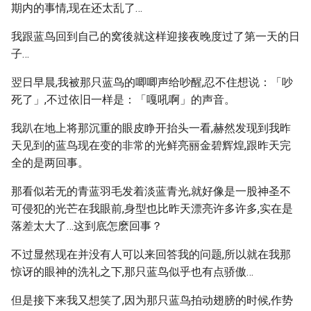
期内的事情,现在还太乱了…
我跟蓝鸟回到自己的窝後就这样迎接夜晚度过了第一天的日
子…
翌日早晨,我被那只蓝鸟的唧唧声给吵醒,忍不住想说：「吵
死了」,不过依旧一样是：「嘎吼啊」的声音。
我趴在地上将那沉重的眼皮睁开抬头一看,赫然发现到我昨
天见到的蓝鸟现在变的非常的光鲜亮丽金碧辉煌,跟昨天完
全的是两回事。
那看似若无的青蓝羽毛发着淡蓝青光,就好像是一股神圣不
可侵犯的光芒在我眼前,身型也比昨天漂亮许多许多,实在是
落差太大了…这到底怎麽回事？
不过显然现在并没有人可以来回答我的问题,所以就在我那
惊讶的眼神的洗礼之下,那只蓝鸟似乎也有点骄傲…
但是接下来我又想笑了,因为那只蓝鸟拍动翅膀的时候,作势