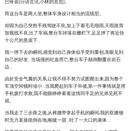
巴呀喜(日语念法,小林的意思)。
而这台车是两人坐,整体车身设计相当的流线型。
却因为自己突然手残驾驶不良,加上下着毛毛细雨,天雨路滑
加视线不良,出了车祸,整台车掉落在栅栏下,足足摔了将近快
十公尺的悬崖下…
我一摔下去的瞬间,感觉到自己身体似乎受到重创,亲眼见到
自己的好友…当场撞的吐血而亡,整台车子颠倒翻覆在岩石
边…
由於安全气囊的关系,让我不得不努力试图爬出来,因为整个
车顶空间顿时缩小…当我爬起到车子外後,第一件事情就是用
手机拨打求救,我不能眼睁睁看着这情同手足的兄弟见死不
就。
当我走了三步路之後,从裤腰带拿起手机的瞬间,我的双膝顿
时无力直接跪倒在地,喉咙一甜…吐了一大口的液体…