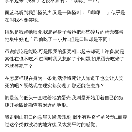
拿不起来…我看了之後不禁的：「噗哧」一声。
而蓝鸟听到我那怪笑声,又是一阵怪叫：「唧唧──」似乎是
在叫我不要笑牠。
结果是我帮牠喂食,我爬起身子帮牠把那些碎片的蛋壳都帮
牠集中好,也自己偷吃了一小片…但是口味却是不同！
虽说能吃是能吃,可是跟我的蛋壳相比起来却硬上许多,於是
索性在也不吃,不过同时我又想起了个问题,如果蛋壳吃光了
不就等死了？
在怎麽样现在身为一条龙,活活饿死让人知道了也会让人笑
死的吧？既然现在现实都实现了,那还能怎麽办？
於是蓝鸟低头一直吃着牠的蛋壳,我则是开始用着自己的短
腿开始四处勘查着附近的地形。
我走到山洞口的悬崖边缘,发现到,似乎有种奇怪的波动…而穿
过这个类似波动的地方後,又恢复平时的感觉。