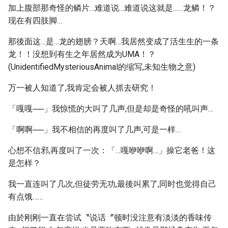
加上腹部那奇怪的鳞片…难道说…难道说这就是……龙鳞！？
现在有四肢脚…
那後面这…是…龙的翅膀？天啊…我居然变成了活生生的一条
龙！！没想到有生之年居然成为UMA！？
(UnidentifiedMysteriousAnimal的缩写,未知生物之意)
万一被人知道了,我肯定会被人抓去研究！
「嘎嘎──」我惊慌的大叫了几声,但是却是奇怪的吼叫声…
「啊啊──」我不相信的再度叫了几声,可是一样…
心想不信邪,再度叫了一次：「…嘎咿咿啊…」操它老爸！这
是怎样？
我一直连叫了几次,但徒劳无功,最後叫累了,同时也觉得自己
有点饿……
由於刚刚一直在尝试〝说话〞顿时没注意有淡淡的香味传