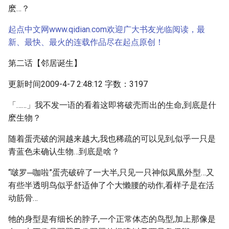
麽…？
起点中文网www.qidian.com欢迎广大书友光临阅读，最
新、最快、最火的连载作品尽在起点原创！
第二话【邻居诞生】
更新时间2009-4-7 2:48:12 字数：3197
「……」我不发一语的看着这即将破壳而出的生命,到底是什
麽生物？
随着蛋壳破的洞越来越大,我也稀疏的可以见到,似乎一只是
青蓝色未确认生物…到底是啥？
“啵罗─咖啦”蛋壳破碎了一大半,只见一只神似凤凰外型…又
有些半透明鸟似乎舒适伸了个大懒腰的动作,看样子是在活
动筋骨…
牠的身型是有细长的脖子,一个正常体态的鸟型,加上那像是