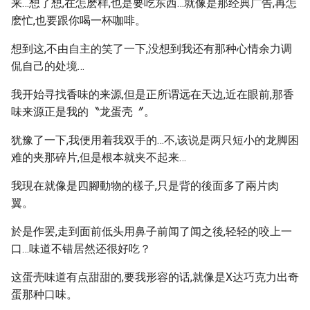
来…想了想,在怎麽样,也是要吃东西…就像是那经典广告,再怎
麽忙,也要跟你喝一杯咖啡。
想到这,不由自主的笑了一下,没想到我还有那种心情余力调
侃自己的处境…
我开始寻找香味的来源,但是正所谓远在天边,近在眼前,那香
味来源正是我的〝龙蛋壳〞。
犹豫了一下,我便用着我双手的…不,该说是两只短小的龙脚困
难的夹那碎片,但是根本就夹不起来…
我現在就像是四腳動物的樣子,只是背的後面多了兩片肉
翼。
於是作罢,走到面前低头用鼻子前闻了闻之後,轻轻的咬上一
口…味道不错居然还很好吃？
这蛋壳味道有点甜甜的,要我形容的话,就像是X达巧克力出奇
蛋那种口味。