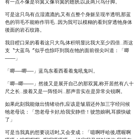
有一点不像是羽翼又像羽翼的翅膀,以及两只鸟仔脚。
可是这只鸟有点湿漉漉的,又有点整个身躯呈现半透明,那蓝
色的羽毛不能称作羽毛…因为我可以模糊的看到穿透牠身体
後面的岩石纹路。
我目瞪口呆的看着这只大鸟,体积明显比我大至少四倍…而这
支〝大蓝鸟〞似乎也惊吓到我在牠的面前很尖叫道：「唧
───」
「唧──唧──」蓝鸟东看西看着鬼吼鬼叫。
「唧─唧───」然後又是展开自己的那双翼,称开居然有八十
尺之长…接着又是一阵怪叫…那声音实在是异常尖锐啊。
如果此刻我能做出情绪动作,应该是皱眉还外加三字经问候
牠老母说：「怹老母卡好,给我安静些！驶怹娘咧,耳膜快破
了」
可是当我真的想要说话时,又会变成：「噫啊呼哈後,嘿喔啊