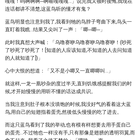
嘎嘎！呜啊啊啊─啊喔嘎嘎嘎…」说完我又顿时後悔,我现在
连话都讲不清楚,这蓝鸟听的懂才有鬼？
蓝鸟明显也注意到我了,我看到牠的鸟脖子弯曲下来,鸟头一
直盯着我瞧…结果又尖叫了一声：「唧─唧─」
此时我真想大声喊：「乌噜赛咿乌噜赛咿乌噜赛咿！(吵死
了吵死了吵死了！[知道的人应该知道,不知道的人去问知道
的人就知道了])」
心中大恨的想道：「又不是小唧又一直唧唧叫…」
就这样,一龙一凰吵杂的度过半天,直到饥饿感提醒我们的时
候,才开始慢慢的用听不懂的话达成共识。
当我注意到肚子根本没填饱的时候,我没好气的看着这大蓝
鸟,用自己的短翅指着蛋壳,然後低头慢慢的吃了进去。
而这只蓝鸟看到了我的举动,也有模有样想要去用手蛋自己
的蛋壳…不过牠也一样没有手,只有那像是翅膀的透明羽翼,而