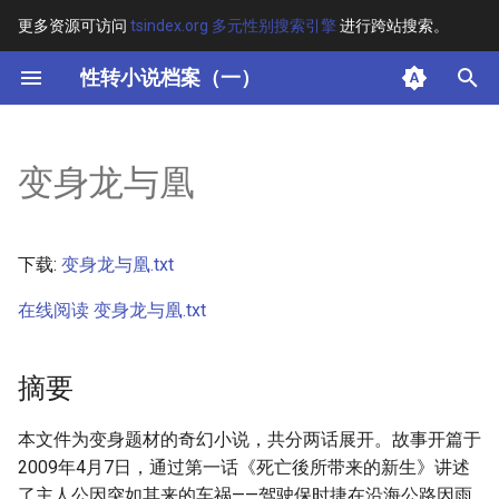
更多资源可访问
tsindex.org 多元性别搜索引擎
进行跨站搜索。
键
性转小说档案（一）
入
摘要
以
变身龙与凰
开
其他信息
始
正文
下载:
变身龙与凰.txt
搜
在线阅读 变身龙与凰.txt
索
摘要
本文件为变身题材的奇幻小说，共分两话展开。故事开篇于
2009年4月7日，通过第一话《死亡後所带来的新生》讲述
了主人公因突如其来的车祸——驾驶保时捷在沿海公路因雨