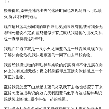
了。
後来得知,原来是牠跑出去的这段时间也发现到自己可以喷
火,所以才回来报仇。
现在这只蓝鸟形同我的夥伴兼朋友,如果没有牠,或许我会无
聊到死也说不定,而蓝鸟也似乎有点默认我是牠的朋友关系,
也一直维持着这种牵绊。
我现在知道了我是一只小火龙,而蓝鸟是一只青凤凰,现在为
了解决食物危机,我决定跟蓝鸟一同下山去寻找食物。
我曾经触摸过牠的羽毛,异常柔软的好摸,有点不像是摸在肉
体上的,有点虚无感；反之我身躯却是直接肉体触感,是一个
真正的生物。
至於我要怎麽下山,就是由蓝鸟搭载我下去,牠也答应了下来…
至於怎麽达成共识的,这几天我跟蓝鸟似乎有达成某种共识
跟默契,就好像…跟小林在一起的感觉…