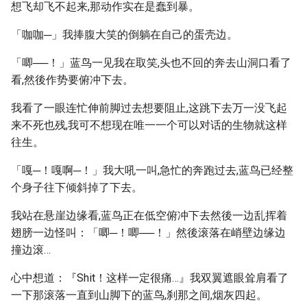
想飞却飞不起来,那动作实在是蠢到暴。
「咖咖─」我捧腹大笑的倒躺在自己的蛋壳边。
「唧──！」蓝鸟一见我在取笑,头也不回的奔去山洞口看了
看,然後作势要俯冲下去。
我看了一眼连忙伸前脚过去想要阻止,这跳下去万一没飞起
来不死也残,我可不想现在唯一一个可以对话的生物就这样
往生。
「嘎─！嘎啊─！」我大吼一叫,急忙的奔跑过去,蓝鸟已经整
个身子往下倾斜掉了下去。
我站在悬崖边缘看,蓝鸟正在低空俯冲下去然後一边乱挥着
翅膀一边怪叫：「唧─！唧──！」然後滚落在峭壁边缘边
撞边滚…
心中想道：『Shit！这样一定很痛…』我双翼遮眼耸肩看了
一下那滚落一直到山脚下的蓝鸟,刹那之间,烟灰四起。