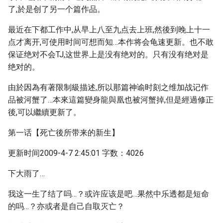
了,於是创了另一个篇作品。
最近在下都工作中,从早上八至九点去上班,然後到晚上十一
点才离开,可使用时间可想而知…本作将会龟速更新。也不敢
保证绝对不会TJ,这世界上是没有绝对的。只有没有绝对是
绝对的。
由於因為有著限制級描述,所以那篇神谕时刻之维加战记作
品被河蟹了…本來這篇變身龍與凰也被河蟹掉,但是經過修正
後,可以繼續更新了。
第一话【死亡後所带来的新生】
更新时间2009-4-7 2:45:01 字数：4026
下大雨了…
我这一生了结了吗…？或许应该是吧…果然中乐透都是短命
的吗…？亦或者是自己自取灭亡？