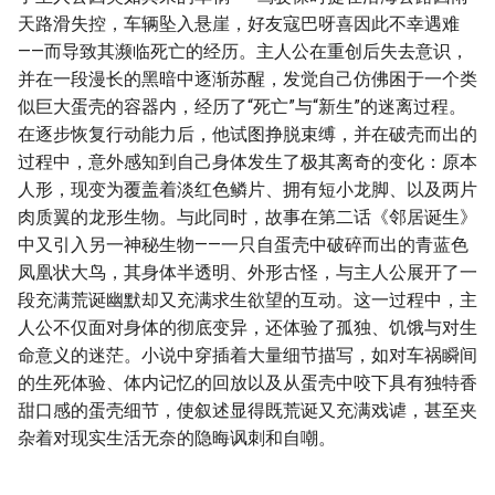
天路滑失控，车辆坠入悬崖，好友寇巴呀喜因此不幸遇难
——而导致其濒临死亡的经历。主人公在重创后失去意识，
并在一段漫长的黑暗中逐渐苏醒，发觉自己仿佛困于一个类
似巨大蛋壳的容器内，经历了“死亡”与“新生”的迷离过程。
在逐步恢复行动能力后，他试图挣脱束缚，并在破壳而出的
过程中，意外感知到自己身体发生了极其离奇的变化：原本
人形，现变为覆盖着淡红色鳞片、拥有短小龙脚、以及两片
肉质翼的龙形生物。与此同时，故事在第二话《邻居诞生》
中又引入另一神秘生物——一只自蛋壳中破碎而出的青蓝色
凤凰状大鸟，其身体半透明、外形古怪，与主人公展开了一
段充满荒诞幽默却又充满求生欲望的互动。这一过程中，主
人公不仅面对身体的彻底变异，还体验了孤独、饥饿与对生
命意义的迷茫。小说中穿插着大量细节描写，如对车祸瞬间
的生死体验、体内记忆的回放以及从蛋壳中咬下具有独特香
甜口感的蛋壳细节，使叙述显得既荒诞又充满戏谑，甚至夹
杂着对现实生活无奈的隐晦讽刺和自嘲。