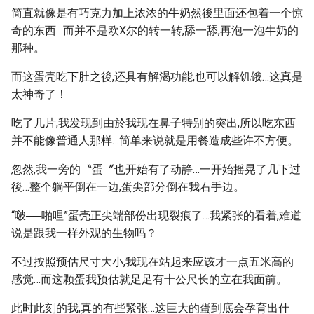
简直就像是有巧克力加上浓浓的牛奶然後里面还包着一个惊
奇的东西…而并不是欧X尔的转一转,舔一舔,再泡一泡牛奶的
那种。
而这蛋壳吃下肚之後,还具有解渴功能,也可以解饥饿…这真是
太神奇了！
吃了几片,我发现到由於我现在鼻子特别的突出,所以吃东西
并不能像普通人那样…简单来说就是用餐造成些许不方便。
忽然,我一旁的〝蛋〞也开始有了动静…一开始摇晃了几下过
後…整个躺平倒在一边,蛋尖部分倒在我右手边。
“啵──啪哩”蛋壳正尖端部份出现裂痕了…我紧张的看着,难道
说是跟我一样外观的生物吗？
不过按照预估尺寸大小,我现在站起来应该才一点五米高的
感觉…而这颗蛋我预估就足足有十公尺长的立在我面前。
此时此刻的我,真的有些紧张…这巨大的蛋到底会孕育出什