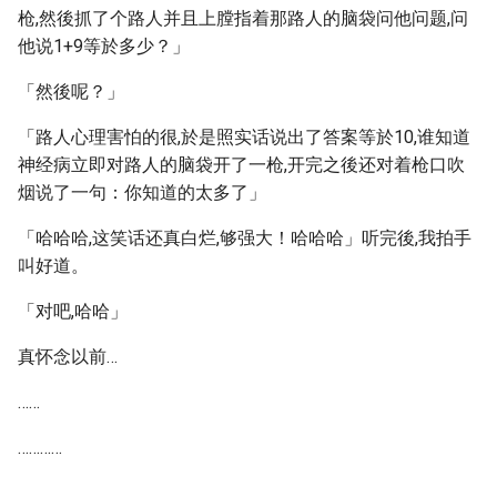
枪,然後抓了个路人并且上膛指着那路人的脑袋问他问题,问
他说1+9等於多少？」
「然後呢？」
「路人心理害怕的很,於是照实话说出了答案等於10,谁知道
神经病立即对路人的脑袋开了一枪,开完之後还对着枪口吹
烟说了一句：你知道的太多了」
「哈哈哈,这笑话还真白烂,够强大！哈哈哈」听完後,我拍手
叫好道。
「对吧,哈哈」
真怀念以前…
……
…………
………………