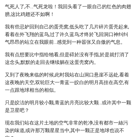
气死人了,不…气死龙啦！我回头看了一眼自己的红色的肉翅
膀,这比鸡翅还不如啊！
我有些忌妒回到自己的蛋壳窝,低头吃了几片碎片蛋壳起来,
看着在外飞翔的蓝鸟,过了许久蓝鸟才终於飞回洞口神纠纠
气昂昂的站立在我眼前…感觉到一种嚣张又自傲的气息。
我有点想要比中指给牠看,但是碍於没有手指,於是就打消了
这念头,默默的走回去继续躺在这蛋壳窝内。
又到了夜晚来临的时候,此时我站在山洞口悬崖不远处,看着
这夜晚的天空,双轮巨大一青蓝一皎白的明月高挂在高空,有
一点跟地球相当的相似。
只是皎洁的明月较小颗,青蓝的月亮比较大颗…或许其中一颗
是卫星吧？
现在我们站在这片土地的空气非常的乾净,没有都市一絲污
染的味道,或许那万颗星星当中,其中一颗正是地球也说不