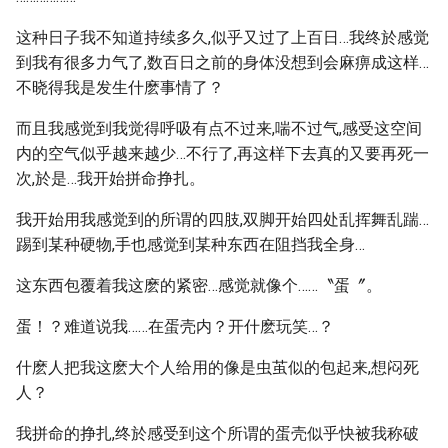
这种日子我不知道持续多久,似乎又过了上百日…我终於感觉
到我有很多力气了,数百日之前的身体没想到会麻痹成这样…
不晓得我是发生什麽事情了？
而且我感觉到我觉得呼吸有点不过来,喘不过气,感受这空间
内的空气似乎越来越少…不行了,再这样下去真的又要再死一
次,於是…我开始拼命挣扎。
我开始用我感觉到的所谓的四肢,双脚开始四处乱挥舞乱踹…
踢到某种硬物,手也感觉到某种东西在阻挡我全身…
这东西包覆着我这麽的紧密…感觉就像个……〝蛋〞。
蛋！？难道说我……在蛋壳内？开什麽玩笑…？
什麽人把我这麽大个人给用的像是虫茧似的包起来,想闷死
人？
我拼命的挣扎,终於感受到这个所谓的蛋壳似乎快被我称破