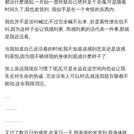
都没什麽感知,一开始一度怀疑自己绝对是个灵魂,可是随着
时间久了,我也发觉到…我似乎是在一个奇怪的东西内…
我也并不是没叫喊过,不过完全喊不出来…於是索性便在也不
叫,因为这样子会让我感到累…而感到累的话代表一件事,那就
是我还活着。
当我知道自己还活着的时候,我不知道该感到悲哀还是该感
到喜悦,因为我不晓得我的身体到底成什麽样子了…
加上虽说我现在习惯了现况,可是永远在这空间内也会让我
失去对生命的热诚…完全没有人可以对话,就连四肢百骸都不
能动,这令我很消沉。
……
…………
………………
又过了数百日的感觉,在某日一天,我渐渐的发觉到,我身体终