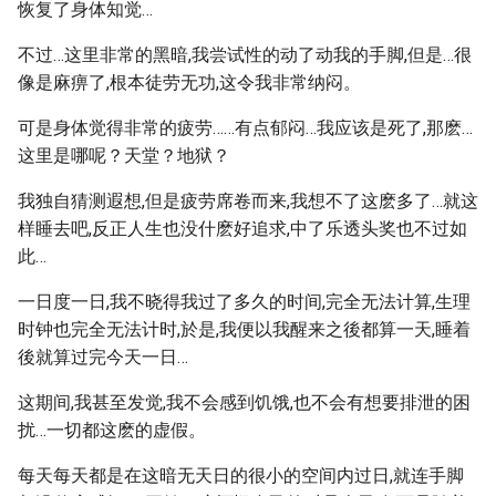
恢复了身体知觉…
不过…这里非常的黑暗,我尝试性的动了动我的手脚,但是…很
像是麻痹了,根本徒劳无功,这令我非常纳闷。
可是身体觉得非常的疲劳……有点郁闷…我应该是死了,那麽…
这里是哪呢？天堂？地狱？
我独自猜测遐想,但是疲劳席卷而来,我想不了这麽多了…就这
样睡去吧,反正人生也没什麽好追求,中了乐透头奖也不过如
此…
一日度一日,我不晓得我过了多久的时间,完全无法计算,生理
时钟也完全无法计时,於是,我便以我醒来之後都算一天,睡着
後就算过完今天一日…
这期间,我甚至发觉,我不会感到饥饿,也不会有想要排泄的困
扰…一切都这麽的虚假。
每天每天都是在这暗无天日的很小的空间内过日,就连手脚