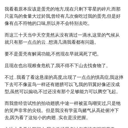
我看着原本应该是蛋壳的地方,现在只剩下零星的碎片,而那
只蓝鸟的食量大过於我,曾经有几次偷吃过我的蛋壳,但是好
像有点不符牠的口味,所以并不会特别去吃。
而这三十天当中天空竟然从没有滴过一滴水,这里的气候从
就只有那一点点的云…想滴几滴我看都有问题。
要不是蛋壳有解渴功能,不然现在早就渴死了吧。
且现在也出现粮食危机了,我不得不下山去找食物了。
不过…我看了看这悬崖的高度,出现了一点点的惧高症,我这摔
下去可不像蓝鸟一样还有翅膀可以飞,我的羽翼好像还没成
型,虽然可以搧动,不过还没有那个足够能力可以腾空飞起。
而我曾经尝试性的拍动翅膀,中途一样被蓝鸟嘲笑过,只是牠
的笑声非常的尖锐。但是我没有学蓝鸟赌气从高处俯冲下
去,因为看了这短小的肉翅…实在是没把握。