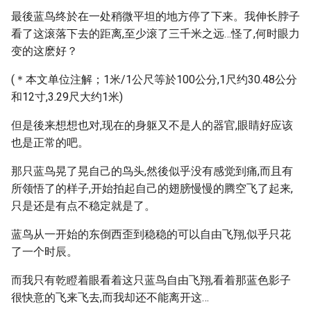
最後蓝鸟终於在一处稍微平坦的地方停了下来。我伸长脖子
看了这滚落下去的距离,至少滚了三千米之远…怪了,何时眼力
变的这麽好？
(＊本文单位注解；1米/1公尺等於100公分,1尺约30.48公分
和12寸,3.29尺大约1米)
但是後来想想也对,现在的身躯又不是人的器官,眼睛好应该
也是正常的吧。
那只蓝鸟晃了晃自己的鸟头,然後似乎没有感觉到痛,而且有
所领悟了的样子,开始拍起自己的翅膀慢慢的腾空飞了起来,
只是还是有点不稳定就是了。
蓝鸟从一开始的东倒西歪到稳稳的可以自由飞翔,似乎只花
了一个时辰。
而我只有乾瞪着眼看着这只蓝鸟自由飞翔,看着那蓝色影子
很快意的飞来飞去,而我却还不能离开这…