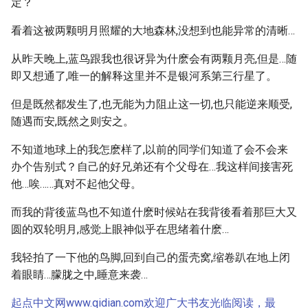
定？
看着这被两颗明月照耀的大地森林,没想到也能异常的清晰…
从昨天晚上,蓝鸟跟我也很讶异为什麽会有两颗月亮,但是…随
即又想通了,唯一的解释这里并不是银河系第三行星了。
但是既然都发生了,也无能为力阻止这一切,也只能逆来顺受,
随遇而安,既然之则安之。
不知道地球上的我怎麽样了,以前的同学们知道了会不会来
办个告别式？自己的好兄弟还有个父母在…我这样间接害死
他…唉……真对不起他父母。
而我的背後蓝鸟也不知道什麽时候站在我背後看着那巨大又
圆的双轮明月,感觉上眼神似乎在思绪着什麽…
我轻拍了一下他的鸟脚,回到自己的蛋壳窝,缩卷趴在地上闭
着眼睛…朦胧之中,睡意来袭…
起点中文网www.qidian.com欢迎广大书友光临阅读，最