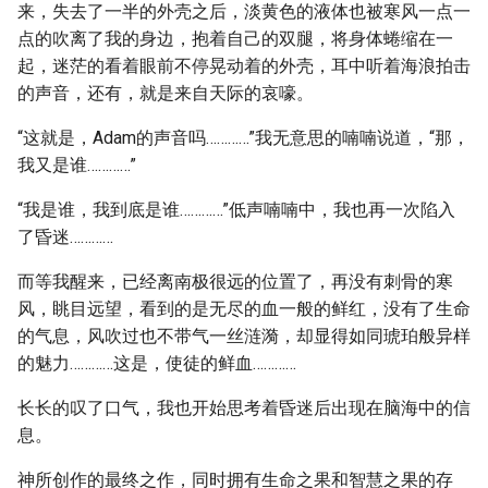
来，失去了一半的外壳之后，淡黄色的液体也被寒风一点一
点的吹离了我的身边，抱着自己的双腿，将身体蜷缩在一
起，迷茫的看着眼前不停晃动着的外壳，耳中听着海浪拍击
的声音，还有，就是来自天际的哀嚎。
“这就是，Adam的声音吗…………”我无意思的喃喃说道，“那，
我又是谁…………”
“我是谁，我到底是谁…………”低声喃喃中，我也再一次陷入
了昏迷…………
而等我醒来，已经离南极很远的位置了，再没有刺骨的寒
风，眺目远望，看到的是无尽的血一般的鲜红，没有了生命
的气息，风吹过也不带气一丝涟漪，却显得如同琥珀般异样
的魅力…………这是，使徒的鲜血…………
长长的叹了口气，我也开始思考着昏迷后出现在脑海中的信
息。
神所创作的最终之作，同时拥有生命之果和智慧之果的存