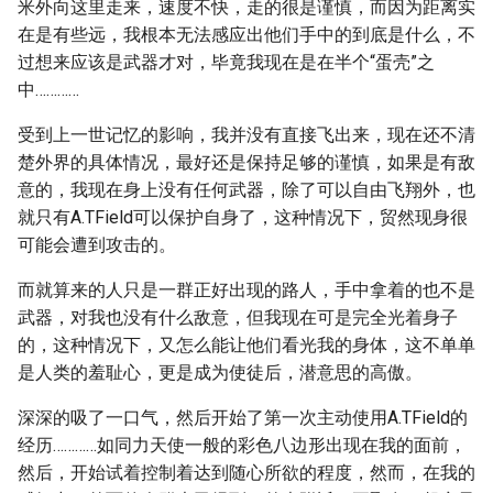
米外向这里走来，速度不快，走的很是谨慎，而因为距离实
在是有些远，我根本无法感应出他们手中的到底是什么，不
过想来应该是武器才对，毕竟我现在是在半个“蛋壳”之
中…………
受到上一世记忆的影响，我并没有直接飞出来，现在还不清
楚外界的具体情况，最好还是保持足够的谨慎，如果是有敌
意的，我现在身上没有任何武器，除了可以自由飞翔外，也
就只有A.TField可以保护自身了，这种情况下，贸然现身很
可能会遭到攻击的。
而就算来的人只是一群正好出现的路人，手中拿着的也不是
武器，对我也没有什么敌意，但我现在可是完全光着身子
的，这种情况下，又怎么能让他们看光我的身体，这不单单
是人类的羞耻心，更是成为使徒后，潜意思的高傲。
深深的吸了一口气，然后开始了第一次主动使用A.TField的
经历…………如同力天使一般的彩色八边形出现在我的面前，
然后，开始试着控制着达到随心所欲的程度，然而，在我的