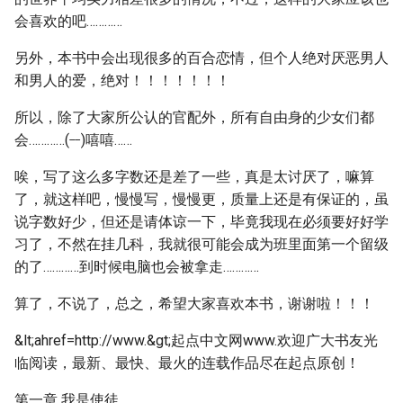
会喜欢的吧…………
另外，本书中会出现很多的百合恋情，但个人绝对厌恶男人
和男人的爱，绝对！！！！！！！
所以，除了大家所公认的官配外，所有自由身的少女们都
__
会…………(
)嘻嘻……
唉，写了这么多字数还是差了一些，真是太讨厌了，嘛算
了，就这样吧，慢慢写，慢慢更，质量上还是有保证的，虽
说字数好少，但还是请体谅一下，毕竟我现在必须要好好学
习了，不然在挂几科，我就很可能会成为班里面第一个留级
的了…………到时候电脑也会被拿走…………
算了，不说了，总之，希望大家喜欢本书，谢谢啦！！！
&lt;ahref=http://www.&gt;起点中文网www.欢迎广大书友光
临阅读，最新、最快、最火的连载作品尽在起点原创！
第一章 我是使徒