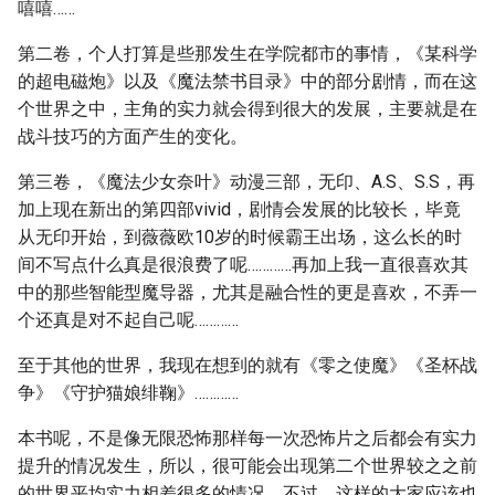
嘻嘻……
第二卷，个人打算是些那发生在学院都市的事情，《某科学
的超电磁炮》以及《魔法禁书目录》中的部分剧情，而在这
个世界之中，主角的实力就会得到很大的发展，主要就是在
战斗技巧的方面产生的变化。
第三卷，《魔法少女奈叶》动漫三部，无印、A.S、S.S，再
加上现在新出的第四部vivid，剧情会发展的比较长，毕竟
从无印开始，到薇薇欧10岁的时候霸王出场，这么长的时
间不写点什么真是很浪费了呢…………再加上我一直很喜欢其
中的那些智能型魔导器，尤其是融合性的更是喜欢，不弄一
个还真是对不起自己呢…………
至于其他的世界，我现在想到的就有《零之使魔》《圣杯战
争》《守护猫娘绯鞠》…………
本书呢，不是像无限恐怖那样每一次恐怖片之后都会有实力
提升的情况发生，所以，很可能会出现第二个世界较之之前
的世界平均实力相差很多的情况，不过，这样的大家应该也