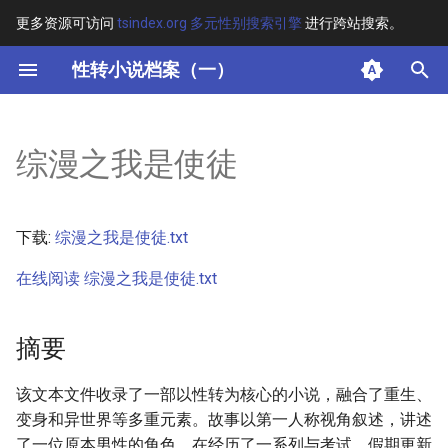
更多资源可访问
tsindex.org 多元性别搜索引擎
进行跨站搜索。
键
性转小说档案（一）
入
摘要
以
综漫之我是使徒
开
其他信息
始
正文
下载:
综漫之我是使徒.txt
搜
在线阅读 综漫之我是使徒.txt
索
摘要
该文本文件收录了一部以性转为核心的小说，融合了重生、
变身和异世界等多重元素。故事以第一人称视角叙述，讲述
了一位原本男性的角色，在经历了一系列与考试、假期更新