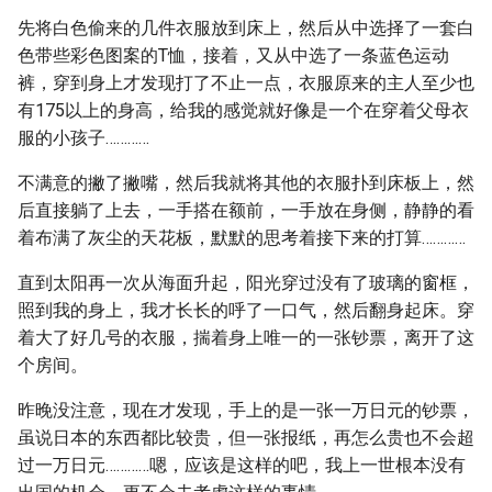
先将白色偷来的几件衣服放到床上，然后从中选择了一套白
色带些彩色图案的T恤，接着，又从中选了一条蓝色运动
裤，穿到身上才发现打了不止一点，衣服原来的主人至少也
有175以上的身高，给我的感觉就好像是一个在穿着父母衣
服的小孩子…………
不满意的撇了撇嘴，然后我就将其他的衣服扑到床板上，然
后直接躺了上去，一手搭在额前，一手放在身侧，静静的看
着布满了灰尘的天花板，默默的思考着接下来的打算…………
直到太阳再一次从海面升起，阳光穿过没有了玻璃的窗框，
照到我的身上，我才长长的呼了一口气，然后翻身起床。穿
着大了好几号的衣服，揣着身上唯一的一张钞票，离开了这
个房间。
昨晚没注意，现在才发现，手上的是一张一万日元的钞票，
虽说日本的东西都比较贵，但一张报纸，再怎么贵也不会超
过一万日元…………嗯，应该是这样的吧，我上一世根本没有