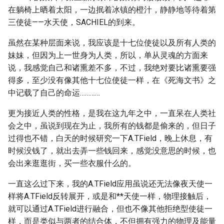
在躺椅上晒着太阳，一边抿着冰镇的橙汁，静静地等待着第
三使徒——水天使，SACHIEL的到来。
虽然在某种层面来说，我应该是十七位使徒以及所有人类的
妹妹，但因为上一世身为人类，所以，单从灵魂的方面来
说，我感觉自己和诸熏差不多，不过，我绝对要比诸熏要强
得多，至少没有像其他十七位使徒一样，在《死海文书》之
中记载了自己的命运…………
更为接近人类的性格，是我在这九年之中，一直呆在人类社
会之中，虽说到现在为止，我所有的钱都是偷来的，但日子
过得也不错，白天的时候研究一下A.TField，晚上休息，有
时候没钱了，就出去弄一些钱回来，感觉没意思的时候，也
会出来逛逛街，买一些衣服什么的。
一直这么过下来，我的A.TField应用虽说还无法像夜天使一
样将A.TField反转展开，或是和**天使一样，物理接触后，
就可以通过A.TField进行融合，但也不像其他拒绝型使徒一
样，而是类似与两者的结合体，不但拥有强力的物理及能量