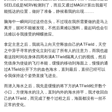
SEELE或是NERV检测到了，而后又通过MAGI计算出我最可
能抵达的位置，做好了准备，静候着我的出现…………
脑海中一瞬间闪过这些念头，不过现在我所需要做的是马上
离开，据对不能被发现，不然后果难以预料，最起码也会引
法难以令我接受的蝴蝶效应。
拿定主意之后，我就马上向天空释放自己的A.TField，天空
之中异乎寻常的变化立刻引起了所有人的注意力，而我也趁
着这段时间在身体四周布满A.TField隔离人们的视线，然后
凭借身为使徒的飞行本能，缓慢的移动到海面上，慢慢的通
过A.Tfield分开下方的血色海水，直到最后，直径已经可以
令我保持这个姿势直接飞进去。
而潜入海水之后，我先是缓慢的将下方的A.TField松开数个
小口，方便海水的注入，直到内外的海水持平，我才收回自
己的A.TField，而完成了整个过程之后，海面都没有一丝不
正常的变化。