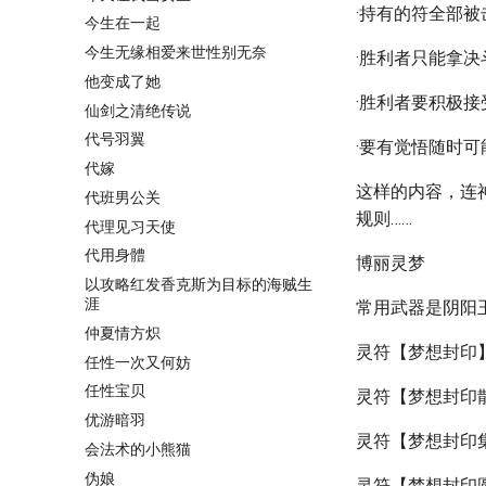
·持有的符全部
今生在一起
今生无缘相爱来世性别无奈
·胜利者只能拿
他变成了她
·胜利者要积极
仙剑之清绝传说
代号羽翼
·要有觉悟随时可
代嫁
这样的内容，连
代班男公关
规则……
代理见习天使
代用身體
博丽灵梦
以攻略红发香克斯为目标的海贼生
涯
常用武器是阴阳
仲夏情方炽
灵符【梦想封印
任性一次又何妨
任性宝贝
灵符【梦想封印
优游暗羽
灵符【梦想封印
会法术的小熊猫
伪娘
灵符【梦想封印