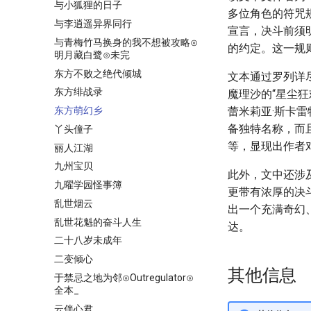
与小狐狸的日子
多位角色的符咒
与李逍遥异界同行
宣言，决斗前须
与青梅竹马换身的我不想被攻略⊙
的约定。这一规
明月藏白鹭⊙未完
东方不败之绝代倾城
文本通过罗列详
东方绯战录
魔理沙的“星尘狂欢
东方萌幻乡
蕾米莉亚·斯卡
备独特名称，而
丫头僮子
等，显现出作者
丽人江湖
九州宝贝
此外，文中还涉
九曜学园怪事簿
更带有浓厚的决
乱世烟云
出一个充满奇幻
乱世花魁的奋斗人生
达。
二十八岁未成年
二变倾心
其他信息
于禁忌之地为邻⊙Outregulator⊙
全本_
云伴心君