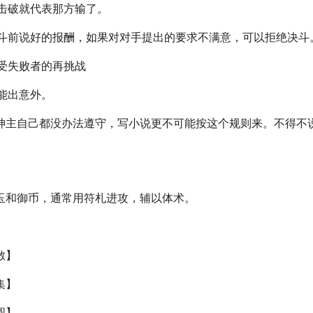
被击破就代表那方输了。
决斗前说好的报酬，如果对对手提出的要求不满意，可以拒绝决斗
接受失败者的再挑战
能出意外。
神主自己都没办法遵守，写小说更不可能按这个规则来。不得不
玉和御币，通常用符札进攻，辅以体术。
】
散】
集】
圆】