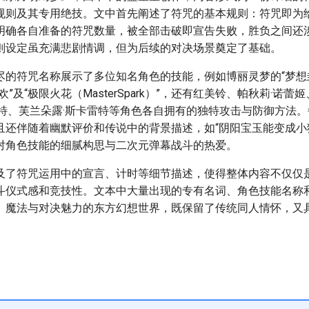
规则及其专用绝技。文中首先阐述了符咒的基本规则：符咒即为
明确各自准备的符咒数量，被全部击破即宣告失败，胜负之间还
则设定虽充满悲剧情调，但为后续的对决场景奠定了基础。
尽的符咒名称展示了多位知名角色的技能，例如博丽灵梦的“梦想
”及“极限火花（MasterSpark）”，还有红美铃、帕秋莉·诺
雷特、芙兰朵露·斯卡雷特等角色各自拥有的独特攻击与防御方法
且还伴随着幽默评价和传说中的背景描述，如“阴阳宝玉能变成小猫
对角色技能的细腻构思与二次元弹幕战斗的热爱。
及了符咒运用中的宣言、计时等细节描述，使得整体内容不仅仅
斗仪式感和竞技性。文本中大量出现的专有名词、角色技能名称
、魔法与对决魅力的东方幻想世界，既保留了传统同人情怀，又