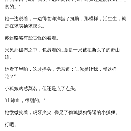
食的。”
她一边说着，一边得意洋洋挺了挺胸，那模样，活生生，就
是在求表扬求摸头。
苏遥略略有些古怪的看着。
只见那破布之中，包裹着的…竟是一只被扭断头了的野山
雉。
她看了半响，这才摇头，无奈道：“…你是让我，就这样
吃？”
小狐娘略感莫名，但还是点了点头。
“山雉血，很甜的。”
她微微笑着，虎牙尖尖…像足了偷鸡摸狗得逞的小狐狸。
行吧。