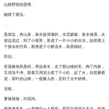
山精野怪的思维…
她摇了摇头。
…
悬崖边，有山泉，泉水挺清澈的，水流簌簌。泉水倾洒，从
崖边流过，到了小屋旁，形成了一片小小的水洼，如若摆上
个接水的竹筒，那便是个小桥流水，风景独好。
而后。
苏遥极煞风景的，用这泉水，去了那山雉的毛，掏了内脏，
又清洗干净。跟着又用泥土搭了个小灶，起了火，在把裹着
泥，荷叶的山雉，一股脑儿的，丢到了火中烘烤。
没错…
要做就做，叫花鸡。
她单身多年，一直独自一人独居。厨艺自是练出不少，也就