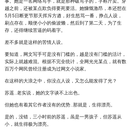
事。她是一名网络写手，就是那种破写字的，字称斤卖。穿
越之前，还被某点欺负得要死要活。她慷慨激昂，本还想在
5月5日断更节那天挥斥方遒，好生怒骂一番，挣点人设，
刷点存在，顺便小小的偷波懒，然后到了第二天，为了生
存，还得继续苦逼的码着字。
差不多就是这样的苦情人设。
要知道，网文写手可是没有门槛的，越是没有门槛的活计，
实际上就越难混。根据不完全统计，全网光光某点，就有数
百万个网民曾经注册成为过网文小说家。
在这样的大浪之中，你没点人设，又怎么能发得了光？
苏遥…老实说，她的文字谈不上出色。
但她也有着其它作者没有的优势…那就是，生得漂亮。
是的，没错，三小时前的苏遥，虽是一男孩子，但苏遥从
小，就生得极为漂亮。