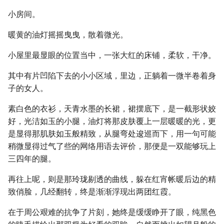
小房间。
暖黄的油灯摇摇曳曳，散着微光。
小屋里最显眼的位置当中，一张大红的床铺，柔软，干净。
其中有片凹陷下去的小小区域，里边，正躺着一微半卷着身
子的女人。
素白色的衣衫，天青水墨的长裙，裙摆底下，是一截形状姣
好，光洁如玉的小腿，油灯将那皮肤覆上一层暖暖的光，更
是显得那肌肤如玉般精致，从腿弯处逡巡而下，用一句可能
稍微显得过气了些的网络用语去评价，那便是一双能够玩上
三四年的腿。
再往上呢，则是那玲珑剔透的曲线，躲在红宵帐暖后边的精
致俏脸，几经翻转，终是渐渐浮现出两团红霞。
在于周公艰难的抗争了片刻，她终是缓缓睁开了眼，纯黑色