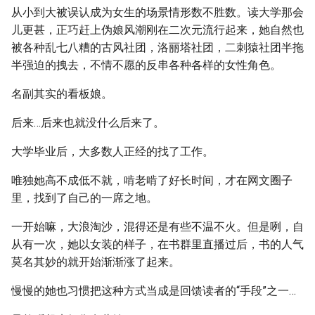
从小到大被误认成为女生的场景情形数不胜数。读大学那会
儿更甚，正巧赶上伪娘风潮刚在二次元流行起来，她自然也
被各种乱七八糟的古风社团，洛丽塔社团，二刺猿社团半拖
半强迫的拽去，不情不愿的反串各种各样的女性角色。
名副其实的看板娘。
后来…后来也就没什么后来了。
大学毕业后，大多数人正经的找了工作。
唯独她高不成低不就，啃老啃了好长时间，才在网文圈子
里，找到了自己的一席之地。
一开始嘛，大浪淘沙，混得还是有些不温不火。但是咧，自
从有一次，她以女装的样子，在书群里直播过后，书的人气
莫名其妙的就开始渐渐涨了起来。
慢慢的她也习惯把这种方式当成是回馈读者的“手段”之一…