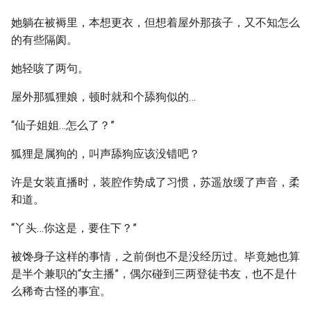
她躺在被褥里，本想更衣，但想着屋外那孩子，又不知怎么
的有些隔阂。
她轻咳了两句。
屋外那狐狸娘，顿时就和个舔狗似的…
“仙子姐姐…怎么了？”
狐狸是属狗的，叫声舔狗应该没错吧？
许是女装直播时，装腔作势成了习惯，苏遥放缓了声音，柔
和道。
“丫头…你这是，要住下？”
被馋身子这样的事情，之前倒也不是没经历过。毕竟她也算
是半个兼职的“女主播”，偶尔碰到三两登徒书友，也不是什
么稀奇古怪的事宜。