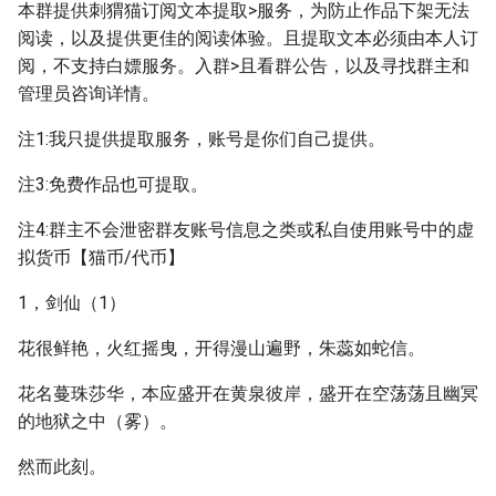
本群提供刺猬猫订阅文本提取>服务，为防止作品下架无法
阅读，以及提供更佳的阅读体验。且提取文本必须由本人订
阅，不支持白嫖服务。入群>且看群公告，以及寻找群主和
管理员咨询详情。
注1:我只提供提取服务，账号是你们自己提供。
注3:免费作品也可提取。
注4:群主不会泄密群友账号信息之类或私自使用账号中的虚
拟货币【猫币/代币】
1，剑仙（1）
花很鲜艳，火红摇曳，开得漫山遍野，朱蕊如蛇信。
花名蔓珠莎华，本应盛开在黄泉彼岸，盛开在空荡荡且幽冥
的地狱之中（雾）。
然而此刻。