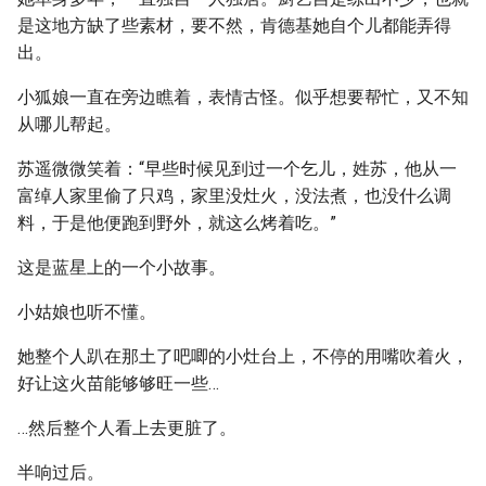
是这地方缺了些素材，要不然，肯德基她自个儿都能弄得
出。
小狐娘一直在旁边瞧着，表情古怪。似乎想要帮忙，又不知
从哪儿帮起。
苏遥微微笑着：“早些时候见到过一个乞儿，姓苏，他从一
富绰人家里偷了只鸡，家里没灶火，没法煮，也没什么调
料，于是他便跑到野外，就这么烤着吃。”
这是蓝星上的一个小故事。
小姑娘也听不懂。
她整个人趴在那土了吧唧的小灶台上，不停的用嘴吹着火，
好让这火苗能够够旺一些…
…然后整个人看上去更脏了。
半响过后。