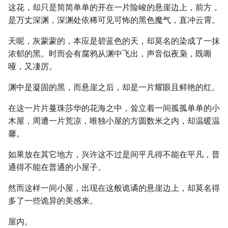
这花，却只是简简单单的开在一片险峻的悬崖边上，前方，
是万丈深渊，深渊处依稀可见可怖的黑色魔气，直冲云霄。
天呢，灰蒙蒙的，本应是碧蓝色的天，却莫名的染成了一抹
浓郁的黑。时而会有腐鸦从渊中飞出，声音似夜枭，既嘶
哑，又凄厉。
渊中是凝固的黑，而悬崖之后，却是一片耀眼且鲜艳的红。
在这一片片蔓珠莎华的花海之中，耸立着一间孤孤单单的小
木屋，周遭一片荒凉，唯独小屋的方圆数米之内，却温暖温
馨。
如果放在其它地方，兴许这不过是间平凡得不能在平凡，普
通得不能在普通的小屋子。
然而这样一间小屋，出现在这般诡谲的悬崖边上，却莫名得
多了一些诡异的美感来。
屋内。