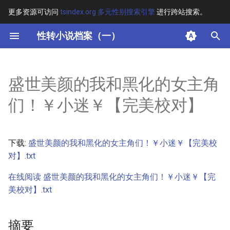
更多资源可访问
tsindex.org 多元性别搜索引擎
进行跨站搜索。
键
性转小说档案（一）
入
摘要
以
盛世美颜的我和黑化的女主角
开
其他信息 [Processed Page
们！￥小迷￥【完美校对】
Metadata]
始
搜
正文
下载:
盛世美颜的我和黑化的女主角们！￥小迷￥【完美校
索
对】.txt
在线阅读 盛世美颜的我和黑化的女主角们！￥小迷￥【完
美校对】.txt
摘要