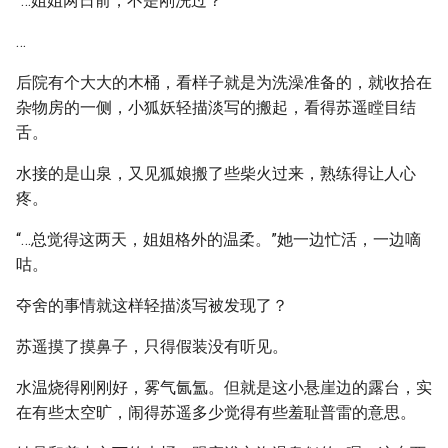
“…姐姐两日前，不是刚洗过？”
…
后院有个大大的木桶，看样子就是为洗澡准备的，就收拾在
杂物房的一侧，小狐妖轻描淡写的搬起，看得苏遥瞠目结
舌。
水接的是山泉，又见狐娘搬了些柴火过来，熟练得让人心
疼。
“…总觉得这两天，姐姐格外的温柔。”她一边忙活，一边嘀
咕。
夺舍的事情就这样轻描淡写被发现了？
苏遥摸了摸鼻子，只得假装没有听见。
水温烧得刚刚好，雾气氤氲。但就是这小悬崖边的露台，实
在有些太空旷，闹得苏遥多少觉得有些羞耻普雷的意思。