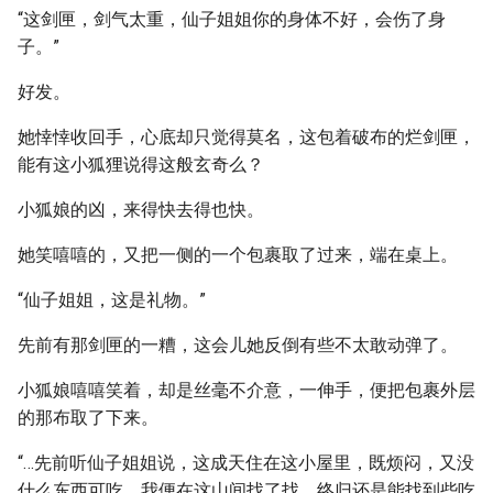
“这剑匣，剑气太重，仙子姐姐你的身体不好，会伤了身
子。”
好发。
她悻悻收回手，心底却只觉得莫名，这包着破布的烂剑匣，
能有这小狐狸说得这般玄奇么？
小狐娘的凶，来得快去得也快。
她笑嘻嘻的，又把一侧的一个包裹取了过来，端在桌上。
“仙子姐姐，这是礼物。”
先前有那剑匣的一糟，这会儿她反倒有些不太敢动弹了。
小狐娘嘻嘻笑着，却是丝毫不介意，一伸手，便把包裹外层
的那布取了下来。
“…先前听仙子姐姐说，这成天住在这小屋里，既烦闷，又没
什么东西可吃。我便在这山间找了找，终归还是能找到些吃