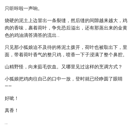
只听咔啦一声响。
烧硬的泥土上边冒出一条裂缝，然后缝的间隙越来越大，鸡
肉的香味，裹着荷叶，争先恐后溢出，还有那蒸出来的金黄
色的鸡油滴答滴答的流出…
只见那小狐娘迫不及待的将泥土拨开，荷叶也被取出下，里
面，带着荷叶香气的整只鸡，喷香一下子浸满了整个鼻腔。
山精野怪，向来茹毛饮血。又哪里见过这样的烹调方式？
小狐娘把鸡肉往自己的口中一放，登时就已经睁圆了眼睛
——
好呲！
真香！
…