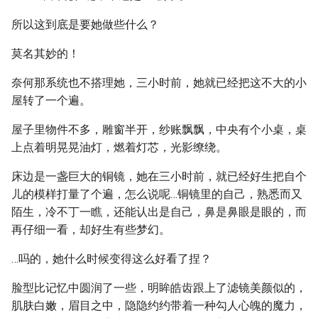
所以这到底是要她做些什么？
莫名其妙的！
奈何那系统也不搭理她，三小时前，她就已经把这不大的小
屋转了一个遍。
屋子里物件不多，雕窗半开，纱账飘飘，中央有个小桌，桌
上点着明晃晃油灯，燃着灯芯，光影缭绕。
床边是一盏巨大的铜镜，她在三小时前，就已经好生把自个
儿的模样打量了个遍，怎么说呢…铜镜里的自己，熟悉而又
陌生，冷不丁一瞧，还能认出是自己，鼻是鼻眼是眼的，而
再仔细一看，却好生有些梦幻。
…吗的，她什么时候变得这么好看了捏？
脸型比记忆中圆润了一些，明眸皓齿跟上了滤镜美颜似的，
肌肤白嫩，眉目之中，隐隐约约带着一种勾人心魄的魔力，