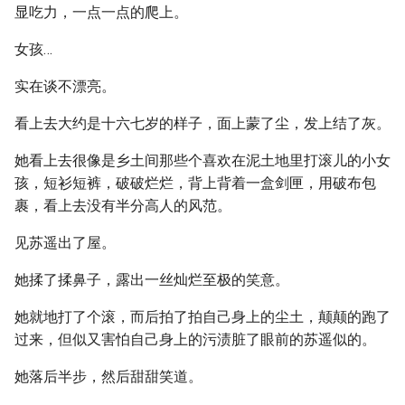
显吃力，一点一点的爬上。
女孩…
实在谈不漂亮。
看上去大约是十六七岁的样子，面上蒙了尘，发上结了灰。
她看上去很像是乡土间那些个喜欢在泥土地里打滚儿的小女
孩，短衫短裤，破破烂烂，背上背着一盒剑匣，用破布包
裹，看上去没有半分高人的风范。
见苏遥出了屋。
她揉了揉鼻子，露出一丝灿烂至极的笑意。
她就地打了个滚，而后拍了拍自己身上的尘土，颠颠的跑了
过来，但似又害怕自己身上的污渍脏了眼前的苏遥似的。
她落后半步，然后甜甜笑道。