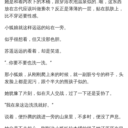
她是和着内衣下的木桶，跟穿浴衣泡温泉似的…喔，这东西
放在古代应该叫做亵衣？反正是薄薄的一层，贴在肌肤上，
比不穿还要性感。
小狐娘就这样远远的站在一旁。
似乎很想看，但又没那色胆。
苏遥远远的看着，却是笑道。
“…你要不要也洗一洗。”
那小狐娘，从刚刚爬上来的时候，就一副脏兮兮的样子，头
发脸上都是泥污，跟个半大的熊孩子似的。
她犹豫了片刻，似在天人交战，过了一下还是妥协了。
“我在泉这边洗洗就好。”
说着，便扑腾的跳进一旁的山泉里，不多时，便没了声息。