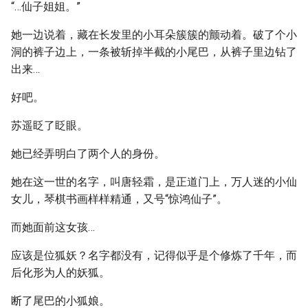
“…仙子姐姐。”
她一边说着，藏在长发里的小耳朵簇簇的颤动着。破了个小
洞的裤子边上，一条被斩掉半截的小尾巴，从裤子里边钻了
出来…
好吧。
苏遥眨了眨眼。
她已经弄明白了两个人的身份。
她在这一世的名字，叫唐轻霜，是正道门上，万人迷的小仙
女儿，琴棋书画样样精通，又号“惊鸿仙子”。
而她面前这女孩…
应该是位狐妖？名字都没有，记得似乎是个修炼了千年，而
后化形为人的妖狐。
断了尾巴的小狐娘。