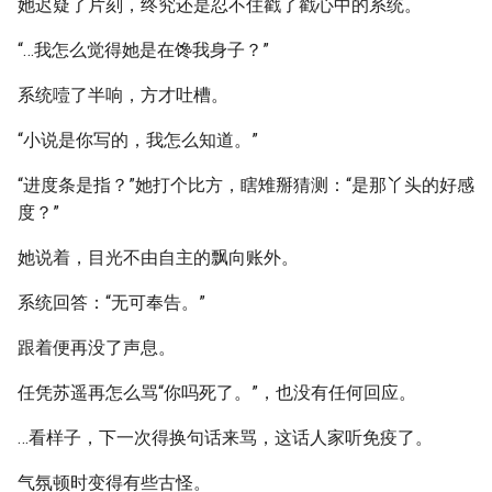
她迟疑了片刻，终究还是忍不住戳了戳心中的系统。
“…我怎么觉得她是在馋我身子？”
系统噎了半响，方才吐槽。
“小说是你写的，我怎么知道。”
“进度条是指？”她打个比方，瞎雉掰猜测：“是那丫头的好感
度？”
她说着，目光不由自主的飘向账外。
系统回答：“无可奉告。”
跟着便再没了声息。
任凭苏遥再怎么骂“你吗死了。”，也没有任何回应。
…看样子，下一次得换句话来骂，这话人家听免疫了。
气氛顿时变得有些古怪。