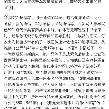
的果实，因而在这些鸟数量增多时，可能给农业带来的损
害 [3]
①亦称“通信鸽”。用于通信的鸽子。包括航海通信、商业
通信、新闻通信、军事通信，民间通信等。古罗马人很早就
已经知道鸽子具有归巢的本能。在体育竞赛过程中或结束
时，通常放飞鸽子以示庆典和宣布胜利。古埃及的渔民，每
次出海捕鱼多带有鸽子，以便传递求救信号和渔汛消息。奥
维德（公元前43年～公元17年）在一本著作中记述了一个
叫陶罗斯瑟内斯的人，把一只鸽子染成紫色后放出，让它飞
回到琴纳家中，向那里的父亲报信，告知他自己在奥林匹克
运动会上赢得了胜利。古代中东地区巴格达有个统治苏丹·
诺雷丁·穆罕默德，在巴格达和他的帝国各城之间建立起一
个信鸽通讯网，形成一座著名的信鸽邮局。13非洲商业船
队也将鸽子置放在船上作为海运帮手，不时放出鸽子通知岸
上轮船到达等等。相传我国楚汉相争时，被项羽追击而藏身
废井中的刘邦，放出一只鸽子求援而获救。五代后周王仁裕
（公元880～956年）在《开元天宝遗事》著作中辟有”传书
鸽“章节，书中称：“张九龄少年时，家养群鸽，每与亲知书