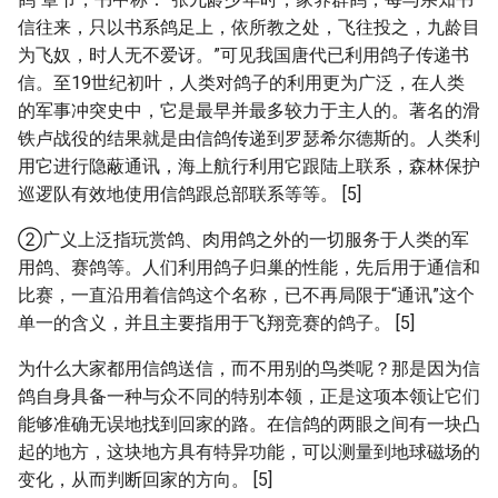
信往来，只以书系鸽足上，依所教之处，飞往投之，九龄目
为飞奴，时人无不爱讶。”可见我国唐代已利用鸽子传递书
信。至19世纪初叶，人类对鸽子的利用更为广泛，在人类
的军事冲突史中，它是最早并最多较力于主人的。著名的滑
铁卢战役的结果就是由信鸽传递到罗瑟希尔德斯的。人类利
用它进行隐蔽通讯，海上航行利用它跟陆上联系，森林保护
巡逻队有效地使用信鸽跟总部联系等等。 [5]
②广义上泛指玩赏鸽、肉用鸽之外的一切服务于人类的军
用鸽、赛鸽等。人们利用鸽子归巢的性能，先后用于通信和
比赛，一直沿用着信鸽这个名称，已不再局限于“通讯”这个
单一的含义，并且主要指用于飞翔竞赛的鸽子。 [5]
为什么大家都用信鸽送信，而不用别的鸟类呢？那是因为信
鸽自身具备一种与众不同的特别本领，正是这项本领让它们
能够准确无误地找到回家的路。在信鸽的两眼之间有一块凸
起的地方，这块地方具有特异功能，可以测量到地球磁场的
变化，从而判断回家的方向。 [5]