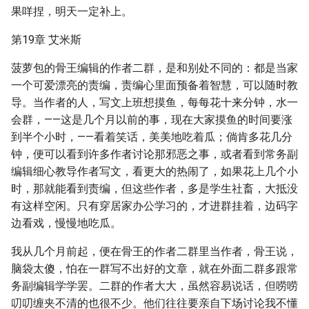
果咩捏，明天一定补上。
第19章 艾米斯
菠萝包的骨王编辑的作者二群，是和别处不同的：都是当家
一个可爱漂亮的责编，责编心里面预备着智慧，可以随时教
导。当作者的人，写文上班想摸鱼，每每花十来分钟，水一
会群，——这是几个月以前的事，现在大家摸鱼的时间要涨
到半个小时，——看着笑话，美美地吃着瓜；倘肯多花几分
钟，便可以看到许多作者讨论那邪恶之事，或者看到常务副
编辑细心教导作者写文，看更大的热闹了，如果花上几个小
时，那就能看到责编，但这些作者，多是学生社畜，大抵没
有这样空闲。只有穿居家办公学习的，才进群挂着，边码字
边看戏，慢慢地吃瓜。
我从几个月前起，便在骨王的作者二群里当作者，骨王说，
脑袋太傻，怕在一群写不出好的文章，就在外面二群多跟常
务副编辑学学罢。二群的作者大大，虽然容易说话，但唠唠
叨叨缠夹不清的也很不少。他们往往要亲自下场讨论我不懂