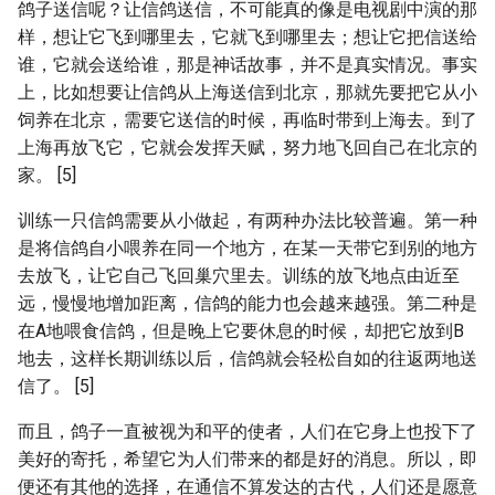
鸽子送信呢？让信鸽送信，不可能真的像是电视剧中演的那
样，想让它飞到哪里去，它就飞到哪里去；想让它把信送给
谁，它就会送给谁，那是神话故事，并不是真实情况。事实
上，比如想要让信鸽从上海送信到北京，那就先要把它从小
饲养在北京，需要它送信的时候，再临时带到上海去。到了
上海再放飞它，它就会发挥天赋，努力地飞回自己在北京的
家。 [5]
训练一只信鸽需要从小做起，有两种办法比较普遍。第一种
是将信鸽自小喂养在同一个地方，在某一天带它到别的地方
去放飞，让它自己飞回巢穴里去。训练的放飞地点由近至
远，慢慢地增加距离，信鸽的能力也会越来越强。第二种是
在A地喂食信鸽，但是晚上它要休息的时候，却把它放到B
地去，这样长期训练以后，信鸽就会轻松自如的往返两地送
信了。 [5]
而且，鸽子一直被视为和平的使者，人们在它身上也投下了
美好的寄托，希望它为人们带来的都是好的消息。所以，即
便还有其他的选择，在通信不算发达的古代，人们还是愿意