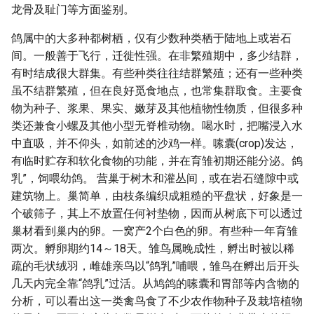
龙骨及耻门等方面鉴别。
鸽属中的大多种都树栖，仅有少数种类栖于陆地上或岩石
间。一般善于飞行，迁徙性强。在非繁殖期中，多少结群，
有时结成很大群集。有些种类往往结群繁殖；还有一些种类
虽不结群繁殖，但在良好觅食地点，也常集群取食。主要食
物为种子、浆果、果实、嫩芽及其他植物性物质，但很多种
类还兼食小螺及其他小型无脊椎动物。喝水时，把嘴浸入水
中直吸，并不仰头，如前述的沙鸡一样。嗉囊(crop)发达，
有临时贮存和软化食物的功能，并在育雏初期还能分泌。鸽
乳”，饲喂幼鸽。 营巢于树木和灌丛间，或在岩石缝隙中或
建筑物上。巢简单，由枝条编织成粗糙的平盘状，好象是一
个破筛子，其上不放置任何衬垫物，因而从树底下可以透过
巢材看到巢内的卵。一窝产2个白色的卵。有些种一年育雏
两次。孵卵期约14～18天。雏鸟属晚成性，孵出时被以稀
疏的毛状绒羽，雌雄亲鸟以“鸽乳”哺喂，雏鸟在孵出后开头
几天内完全靠“鸽乳”过活。从鸠鸽的嗉囊和胃部等内含物的
分析，可以看出这一类禽鸟食了不少农作物种子及栽培植物