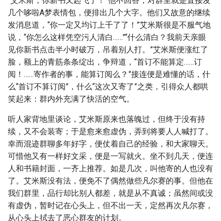
“艾米斯，你新书又起飞了！”他不回答，对群里就是直接发
几个哆啦A梦表情包，便排出几个大字。他们又故意的继续
发消息道，“你一定又均订上千了了！”艾米斯很是不服气地
说，“你怎么这样凭空污人清白……”“什么清白？我前天亲眼
见你新书点击半小时破万，吊着别人打。”艾米斯便涨红了
脸，额上的青筋条条绽出，争辩道，“首订不能算定……订
阅！……寄作者的事，能算订阅么？”接连便是难懂的话，什
么“首订不算订阅”，什么“这次又寄了”之类，引得众人都哄
笑起来：群内外充满了快活的空气。
听人家背地里谈论，艾米斯原来也落魄过，但终于没有持
续，又不会装寄；于是愈来愈虚伪，弄到将要人人喊打了。
幸而混迹群聊多年好字，便仗着自己的经验，和大家聊天。
可惜他又有一样好文采，便是一写就火。坐不到几天，便连
人和书籍封面，一齐上推荐。如是几次，叫他寄的人也没有
了。艾米斯没有法，便免不了偶然做些凡尔赛的事。但他在
我们群里，品行却比别人都差，就是从不真诚；虽然间或没
有虚伪，暂时记在心头上，但不出一天，定然再次凡尔赛，
从心头上拭去了恶心群友的计划。