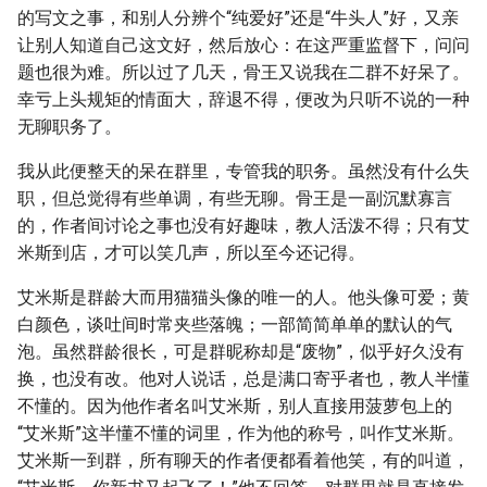
的写文之事，和别人分辨个“纯爱好”还是“牛头人”好，又亲
让别人知道自己这文好，然后放心：在这严重监督下，问问
题也很为难。所以过了几天，骨王又说我在二群不好呆了。
幸亏上头规矩的情面大，辞退不得，便改为只听不说的一种
无聊职务了。
我从此便整天的呆在群里，专管我的职务。虽然没有什么失
职，但总觉得有些单调，有些无聊。骨王是一副沉默寡言
的，作者间讨论之事也没有好趣味，教人活泼不得；只有艾
米斯到店，才可以笑几声，所以至今还记得。
艾米斯是群龄大而用猫猫头像的唯一的人。他头像可爱；黄
白颜色，谈吐间时常夹些落魄；一部简简单单的默认的气
泡。虽然群龄很长，可是群昵称却是“废物”，似乎好久没有
换，也没有改。他对人说话，总是满口寄乎者也，教人半懂
不懂的。因为他作者名叫艾米斯，别人直接用菠萝包上的
“艾米斯”这半懂不懂的词里，作为他的称号，叫作艾米斯。
艾米斯一到群，所有聊天的作者便都看着他笑，有的叫道，