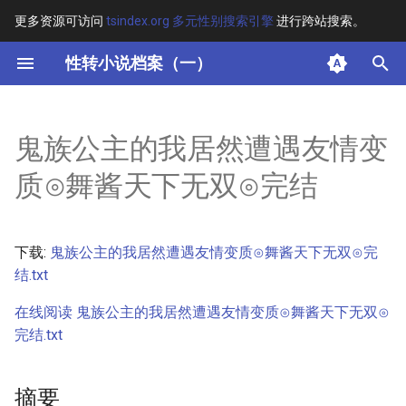
更多资源可访问
tsindex.org 多元性别搜索引擎
进行跨站搜索。
键
性转小说档案（一）
入
摘要
以
鬼族公主的我居然遭遇友情变
开
其他信息 [Processed Page
质⊙舞酱天下无双⊙完结
Metadata]
始
搜
正文
下载:
鬼族公主的我居然遭遇友情变质⊙舞酱天下无双⊙完
索
结.txt
在线阅读 鬼族公主的我居然遭遇友情变质⊙舞酱天下无双⊙
完结.txt
摘要