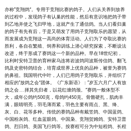
亦称“竞翔鸽”。专用于竞翔比赛的鸽子。人们从关养到放养
的过程中，发现鸽子有认巢的性能，然后有意识地把鸽子带
到乙地并使之飞归甲地，这就产生了通信鸽。当人们看归巢
的鸽子有先有后，于是又萌发了用鸽子竞翔取乐的愿望，从
而发展成为竞翔这一高尚的体育活动。人们为了夺取比赛的
胜利，各自在繁殖、饲养和训练上潜心研究探索，不断设法
改进，终于形成了赛鸽这一个新的品种。早在18世纪初，
比利时安特卫普的育种家乌连将岩波鸽同波斯传信鸽、翻飞
鸽及史密特鸽结合，培育成世界上优良的品种，被誉为赛鸽
的鼻祖。我国明代中叶，人们已用鸽子竞翔取乐，并组织了
相应的“放鸽之会”团体。《广东新语》：“岁五六月广人有放
鸽之会……择其先归者，以花红缠鸽颈。”赛鸽一般体型不
大，成年公鸽约500克，母鸽约450克。骨骼硬扎，肌肉丰
满，眼睛明亮，羽毛薄而紧，羽色主要有雨点、黑、绛、
灰、白、花等多种。传统的赛鸽品种有戴笠鸽、中国蓝鸽、
中国粉灰鸽、红血蓝眼鸽、中国枭、竞翔贺姆鸽、安特卫普
鸽、烈日鸽、美国飞行鸽等。按赛程可分为中短程鸽、长程