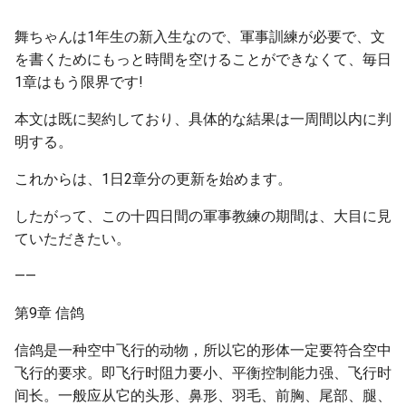
舞ちゃんは1年生の新入生なので、軍事訓練が必要で、文
を書くためにもっと時間を空けることができなくて、毎日
1章はもう限界です!
本文は既に契約しており、具体的な結果は一周間以内に判
明する。
これからは、1日2章分の更新を始めます。
したがって、この十四日間の軍事教練の期間は、大目に見
ていただきたい。
——
第9章 信鸽
信鸽是一种空中飞行的动物，所以它的形体一定要符合空中
飞行的要求。即飞行时阻力要小、平衡控制能力强、飞行时
间长。一般应从它的头形、鼻形、羽毛、前胸、尾部、腿、