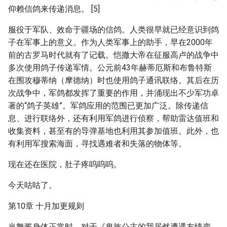
仰赖信鸽来传递消息。 [5]
服役于军队、效命于疆场的信鸽。人类很早就已经意识到鸽
子在军事上的意义。作为人类军事上的助手，早在2000年
前的古罗马时代就有了记载。恺撒大帝在征服高卢的战争中
多次使用鸽子传递军情。公元前43年赫蒂厄斯和布鲁特斯
在围攻穆蒂纳（摩德纳）时也使用鸽子通讯联络。其后在历
次战争中，军鸽都发挥了重要的作用，并涌现出不少军功卓
著的“鸽子英雄”。军鸽应用的范围已更加广泛。除传递信
息、进行联络外，还有利用军鸽进行侦察，帮助雷达值班和
收集资料，甚至有的导弹基地也利用其参加值班。此外，也
有利用军搜索海面，寻找遇难者和失落的物体等。
现在还在医院，肚子疼呜呜呜。
今天咕咕了。
第10章 十月加更规则
当舞酱身体正常时，对于《鬼族公主的我居然遭遇友情变