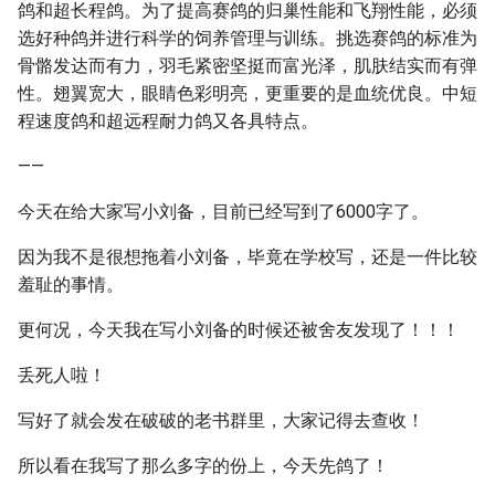
鸽和超长程鸽。为了提高赛鸽的归巢性能和飞翔性能，必须
选好种鸽并进行科学的饲养管理与训练。挑选赛鸽的标准为
骨骼发达而有力，羽毛紧密坚挺而富光泽，肌肤结实而有弹
性。翅翼宽大，眼睛色彩明亮，更重要的是血统优良。中短
程速度鸽和超远程耐力鸽又各具特点。
——
今天在给大家写小刘备，目前已经写到了6000字了。
因为我不是很想拖着小刘备，毕竟在学校写，还是一件比较
羞耻的事情。
更何况，今天我在写小刘备的时候还被舍友发现了！！！
丢死人啦！
写好了就会发在破破的老书群里，大家记得去查收！
所以看在我写了那么多字的份上，今天先鸽了！