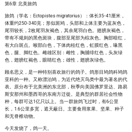
第6章 北美旅鸽
旅鸽（学名：Ectopistes migratorius）：体长35-41厘米，
体重约250-340克；形似斑鸠，头部和上体主要为蓝灰色，
尾羽较长，2枚尾羽灰褐色，其余尾羽白色。翅膀灰褐色，
带有不规则的黑色斑块，腹部至尾部为棕灰色。胸部暗红，
有大白斑点。喉部白色，下体肉桂红色，虹膜红色，喙黑
色，腿、脚红色。雌雄区别：雌性，胸脯绯红色，头灰绿
色，翅膀红褐色，眼睛红色；雄性，翅膀灰绿色。
顾名思义，是一种特别喜欢旅行的鸽子。鸽形目鸠鸽科鸠鸽
亚科的一种。又称漂泊鸠，为近代绝灭鸟类中最为著名的代
表。原分布于北美洲的东北部，秋季向美国佛罗里达、路易
斯安那州和墨西哥的东南方迁徙。是典型的群居社会性物
种，每群可达1亿只以上。当一群旅鸽飞过时，有6公里
长，1.6公里多宽，遮天蔽日。主要食用浆果、坚果、种子
和无脊椎动物。
今天发烧了，鸽一天。