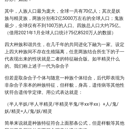
其中，人族人口最为庞大，全球一共有70亿人；其次是妖
族与精灵族，两族分别有2亿5000万左右的全球人口；鬼族
最少，全球仅有不到100万的人口。四族总人口大约75亿。
（借用2021年1月全球人口统计75亿8520万人的数据）
四大种族和谐共生，在几千年的共同进化下融为一家。设定
上四大种族间不存在生殖隔离，任意两族结合所生下的子一
代表现出来的性状就是二者的特征融合版。如半精灵什么
的。我们称上述子一代为杂合子
但若是取杂合子个体与随意一种族个体结合，后代即表现为
非杂合子亲本的种族特征，但样貌，身高，遗传病等其他性
状符合遗传学定律。用公式表达就是：
（半人半妖/半人半精灵/半精灵半鬼/半xx半xx）+人/鬼/
妖/精灵=人/鬼/妖/精灵
简单来说就是种族特征符合上面那条公式，但是样貌等其他