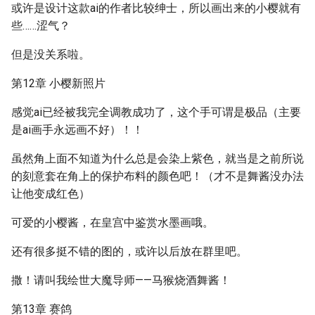
或许是设计这款ai的作者比较绅士，所以画出来的小樱就有
些……涩气？
但是没关系啦。
第12章 小樱新照片
感觉ai已经被我完全调教成功了，这个手可谓是极品（主要
是ai画手永远画不好）！！
虽然角上面不知道为什么总是会染上紫色，就当是之前所说
的刻意套在角上的保护布料的颜色吧！（才不是舞酱没办法
让他变成红色）
可爱的小樱酱，在皇宫中鉴赏水墨画哦。
还有很多挺不错的图的，或许以后放在群里吧。
撒！请叫我绘世大魔导师——马猴烧酒舞酱！
第13章 赛鸽