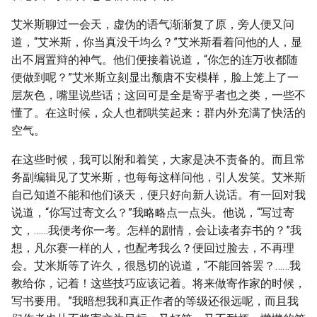
艾米斯聊过一会天，虚伪的语气渐渐复了原，旁人便又问
道，“艾米斯，你当真没千均么？”艾米斯看着问他的人，显
出不屑置辩的神气。他们便接着说道，“你怎的连万收都随
便做到呢？”艾米斯立刻显出颓唐不安模样，脸上笼上了一
层灰色，嘴里说些话；这回可是全是寄乎者也之类，一些不
懂了。在这时候，众人也都哄笑起来：群内外充满了快活的
空气。
在这些时候，我可以附和着笑，大家是决不责备的。而且常
务副编辑见了艾米斯，也每每这样问他，引人发笑。艾米斯
自己知道不能和他们谈天，便只好向新人说话。有一回对我
说道，“你写过寄文么？”我略略点一点头。他说，“写过寄
文，……我便考你一考。怎样的剧情，会让读者弃书的？”我
想，凡尔赛一样的人，也配考我么？便回过脸去，不再理
会。艾米斯等了许久，很恳切的说道，“不能回答罢？……我
教给你，记着！这些技巧应该记着。将来做寄作家的时候，
写书要用。”我暗想我和真正作者的等级还很远呢，而且我