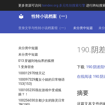
更多资源可访问
tsindex.org 多元性别搜索引擎
进行跨站搜
性转小说档案（一）
变身文学与性转小说档案馆（一）
未分类中短篇
未分
190.
未分类中短篇
未分类中短篇
013.穿越到地仙界的狐狸
下载:
190.阴差阳
1.变身宿舍
100012970情天记
在线阅读 190.阴
100097329魔女小姐的日常物语
153(153)
100105235我在游戏中变成狐
摘要
娘？！
100256030京都少女的除灵日常
这篇文本文件的
78(190)