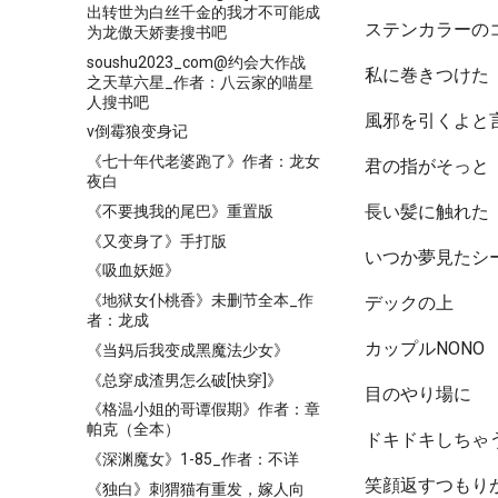
出转世为白丝千金的我才不可能成
ステンカラーの
为龙傲天娇妻搜书吧
soushu2023_com@约会大作战
私に巻きつけた
之天草六星_作者：八云家的喵星
人搜书吧
風邪を引くよと
v倒霉狼变身记
《七十年代老婆跑了》作者：龙女
君の指がそっと
夜白
長い髪に触れた
《不要拽我的尾巴》重置版
《又变身了》手打版
いつか夢見たシ
《吸血妖姬》
《地狱女仆桃香》未删节全本_作
デックの上
者：龙成
カップルNONO
《当妈后我变成黑魔法少女》
《总穿成渣男怎么破[快穿]》
目のやり場に
《格温小姐的哥谭假期》作者：章
帕克（全本）
ドキドキしちゃ
《深渊魔女》1-85_作者：不详
笑顔返すつもり
《独白》刺猬猫有重发，嫁人向