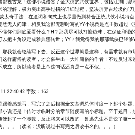
庸鄙视古龙！这部小说借鉴了金大侠的武侠世界，包括江湖门派
术的理解，极力突出高手过招的详细过程，坚决屏弃古垃圾的“刀
的蒙太奇手法，在遣词和句式上也尽量做到符合正统武侠小说特点
竟然无人问津，相反我这部无聊时写的YY小说倒是点击数超过《
不懂你们到底爱看什么？H？那我尽可以打擦边球，在保证和谐的
可以把主角设定成雅典娜转世；YY？我觉得我的那部武侠已经够Y
，那我就会继续写下去。反正这个世界就是这样，有需求就有市
们这样庸俗的读者，才会催生出一大堆庸俗的作者！不过反过来
不成立，所以读者是上帝这句话还真是一点不假。。。
1 22:40:42 字数：163
是跟着感觉写，写完了之后根据全文基调总体忖度一下起个标题
部小说还是上传时才临时分的章节随便写的小标题。至于题目，
随便起了一个凑数，反正将来可以改的，鲁迅先生不是说了嘛—
的。。。（读者：没听说过书写完之后改书名的。。。）