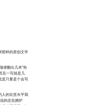
树那样的原创文学
随便翻出几本“热
！而且一写就是几
觉是只要是个会写
的人的欣赏水平我
小说的忠实拥护