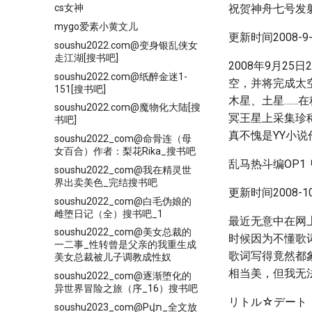
祝贺神舟七号发
cs女神
mygo爱素小黄文儿
更新时间2008-9-2
soushu2022.com@变身银乱侠女
走江湖[搜书吧]
2008年9月2
soushu2022.com@纸醉金迷1-
空，并将完成太
151[搜书吧]
木星、土星……
soushu2022.com@魔物化大陆[搜
冥王星上采集珍
书吧]
真不愧是YY小说
soushu2022_com@命骨连（母
女百合）作者：梨花Rika_搜书吧
乱马热斗编OP1
soushu2022_com@我在精灵世
界出卖美色_完结搜书吧
更新时间2008-10-
soushu2022_com@白毛伪娘的
雌堕日记（全）搜书吧_1
最近无意中在网
soushu2022_com@美女总裁的
时候因为不懂歌
一二事_性转曾是父亲的我重生成
歌词写得竟然都
美女总裁被儿子调教成性奴
相当美，但我无
soushu2022_com@逐渐堕化的
异世界冒险之旅（序_16）搜书吧
リトル☆デート（lit
soushu2023_com@Pվת_全文放