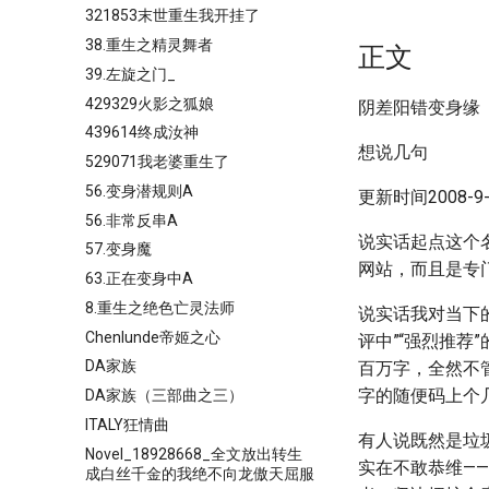
321853末世重生我开挂了
38.重生之精灵舞者
正文
39.左旋之门_
429329火影之狐娘
阴差阳错变身缘
439614终成汝神
想说几句
529071我老婆重生了
56.变身潜规则A
更新时间2008-9-1
56.非常反串A
说实话起点这个
57.变身魔
网站，而且是专
63.正在变身中A
8.重生之绝色亡灵法师
说实话我对当下
Chenlunde帝姬之心
评中”“强烈推荐
DA家族
百万字，全然不
字的随便码上个
DA家族（三部曲之三）
ITALY狂情曲
有人说既然是垃
Novel_18928668_全文放出转生
实在不敢恭维—
成白丝千金的我绝不向龙傲天屈服