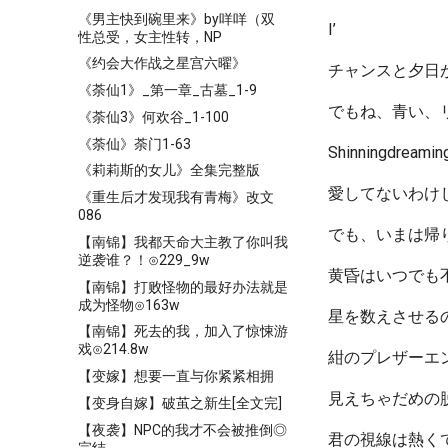
《男主快到碗里来》by咩咩（双
I’
性总受，女主性转，NP
《约会大作战之星宫六曜》
チャンスと夕日
《荼仙1》_第一章_古墓_1-9
でもね、青い、
《荼仙3》何欢谷_1-100
《荼仙》荼门1-63
Shinningdr
《莉莉斯的女儿》全集完整版
愛してないわけ
《重生后才发现我有青梅》改文
086
でも、いまは帰
【南锦】我都天命大主教了你叫我
逆袭谁？！⊙229_9w
黄昏はいつでも
【南锦】打败怪物的最好办法就是
成为怪物⊙163w
星を数えさせる
【南锦】死去的我，加入了惊悚游
戏⊙214.8w
紺のプレザーエン
【变嫁】想要一直与你紧紧相拥
見えちゃだめの
【变身自嫁】破茧之新生[全文完]
【夜袭】NPC的我才不会被推倒◎
君の視線は熱く
完结