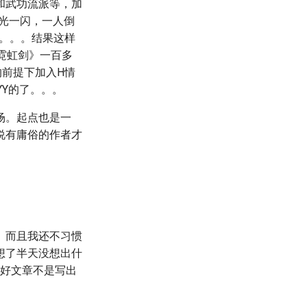
和武功流派等，加
光一闪，一人倒
。。。结果这样
霓虹剑》一百多
前提下加入H情
Y的了。。。
场。起点也是一
说有庸俗的作者才
。而且我还不习惯
想了半天没想出什
—好文章不是写出