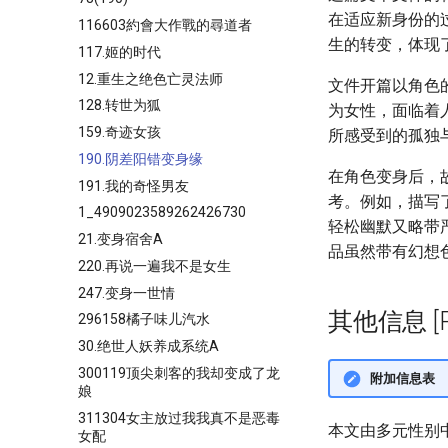
在适应新身份的
116603約會大作戰的尋道者
生的转变，体现
117.姬的时代
12.重生之绝色亡灵法师
文件开篇以角色
128.转世为狐
为女性，面临着
159.奇迹女孩
所感受到的孤独
190.阴差阳错变身缘
在角色变身后，
191.我的奇怪男友
考。例如，描写
1_4909023589262426730
轻松幽默又略带
21.变身宿舍A
品虽然带有幻想
220.再说一遍我不是女生
247.变身一世情
其他信息 [Pro
296158橘子味儿汽水
30.绝世人妖养成系统A
300119顶尖刺客的我却变成了龙
附加信息表
娘
311304女主放过我我真不是恶毒
本文由多元性别
女配