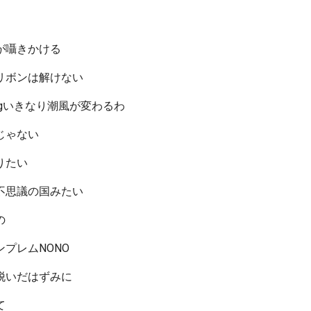
が囁きかける
リボンは解けない
eamingいきなり潮風が変わるわ
じゃない
りたい
不思議の国みたい
の
プレムNONO
脱いだはずみに
て