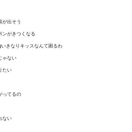
涙が出そう
ボンがきつくなる
eamingいきなりキッスなんて困るわ
じゃない
りたい
）
がってるの
）
れない
）