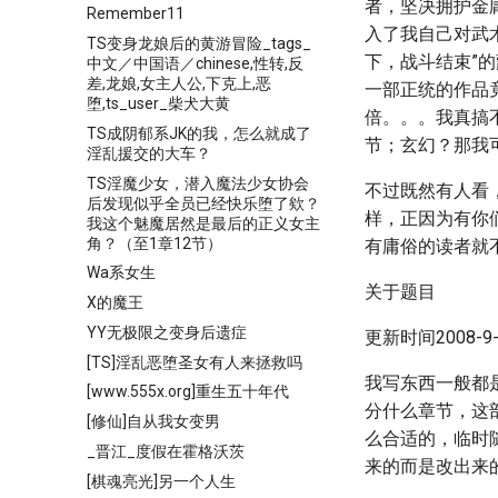
者，坚决拥护金
Remember11
入了我自己对武
TS变身龙娘后的黄游冒险_tags_
下，战斗结束”
中文／中国语／chinese,性转,反
差,龙娘,女主人公,下克上,恶
一部正统的作品
堕,ts_user_柴犬大黄
倍。。。我真搞
TS成阴郁系JK的我，怎么就成了
节；玄幻？那我
淫乱援交的大车？
TS淫魔少女，潜入魔法少女协会
不过既然有人看
后发现似乎全员已经快乐堕了欸？
样，正因为有你
我这个魅魔居然是最后的正义女主
角？（至1章12节）
有庸俗的读者就
Wa系女生
关于题目
X的魔王
YY无极限之变身后遗症
更新时间2008-9-1
[TS]淫乱恶堕圣女有人来拯救吗
我写东西一般都
[www.555x.org]重生五十年代
分什么章节，这
[修仙]自从我女变男
么合适的，临时
_晋江_度假在霍格沃茨
来的而是改出来
[棋魂亮光]另一个人生