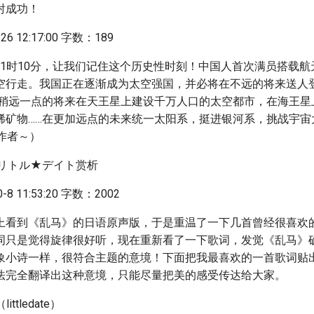
射成功！
6 12:17:00 字数：189
5日21时10分，让我们记住这个历史性时刻！中国人首次满员搭载
空行走。我国正在逐渐成为太空强国，并必将在不远的将来送人
在稍远一点的将来在天王星上建设千万人口的太空都市，在海王星
稀矿物……在更加远点的未来统一太阳系，挺进银河系，挑战宇宙
作者～）
 リトル★デイト赏析
8 11:53:20 字数：2002
上看到《乱马》的日语原声版，于是重温了一下几首曾经很喜欢的
词只是觉得旋律很好听，现在重新看了一下歌词，发觉《乱马》
象小诗一样，很符合主题的意境！下面把我最喜欢的一首歌词贴
法完全翻译出这种意境，只能尽量把美的感受传达给大家。
tledate）