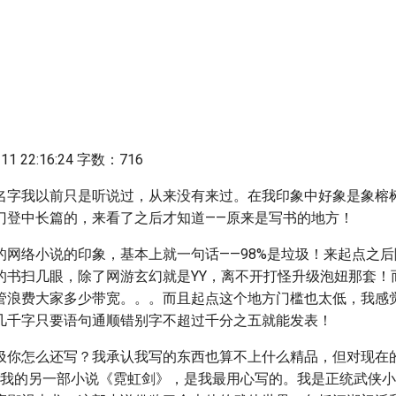
1 22:16:24 字数：716
名字我以前只是听说过，从来没有来过。在我印象中好象是象榕
门登中长篇的，来看了之后才知道——原来是写书的地方！
的网络小说的印象，基本上就一句话——98%是垃圾！来起点之后
”的书扫几眼，除了网游玄幻就是YY，离不开打怪升级泡妞那套
管浪费大家多少带宽。。。而且起点这个地方门槛也太低，我感
几千字只要语句通顺错别字不超过千分之五就能发表！
圾你怎么还写？我承认我写的东西也算不上什么精品，但对现在
—我的另一部小说《霓虹剑》，是我最用心写的。我是正统武侠