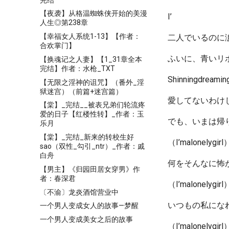
【夜袭】从格温蜘蛛侠开始的美漫
I’
人生◎第238章
【幸福女人系统1-13】【作者：
二人でいるのに
合欢掌门】
ふいに、青いリ
【换魂记之人妻】【1_31章全本
完结】作者：水枪_TXT
Shinningdr
【无限之淫神的诅咒】（番外_淫
狱迷宫）（前篇+迷宫篇）
愛してないわけ
【棠】_完结__被表兄弟们轮流疼
爱的日子【红楼性转】_作者：玉
でも、いまは帰
乐月
【棠】_完结_新来的转校生好
（I’malonelygirl
sao（双性_勾引_ntr）_作者：戚
白舟
何をそんなに怖
【男主】《归园田居女穿男》作
者：春深君
（I’malonelygirl
〔不渝〕龙炎酒馆营业中
いつもの私にな
一个男人变成女人的故事—梦醒
一个男人变成美女之后的故事
（I’malonelygirl