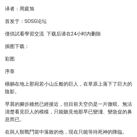
译者：周庭旭
首发于：SOSG论坛
僅供試看學習交流 下载后请在24小时内删除
插图下载：
彩图
序章
橫躺在地上那宛若小山丘般的巨人，在草原上落下了巨大的
陰影。
早晨的腳步雖然已經接近，但目前天空仍是一片微暗。無法
清楚看見巨人的模樣，只能聽見他那早已變淺、變急促的鼻
息而已。
在與人類戰鬥當中落敗的他，現在只能等待死神的降臨。