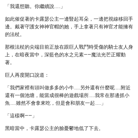
「我還想聽。你繼續說……」
如此催促著的卡露瑟公主一邊豎起耳朵，一邊把視線移回手
邊。戴著守護女神神官帽的她，手上拿著只有神官才能擁有
的法杖。
那根法杖的尖端目前正放在跟巨人戰鬥時受傷的騎士友人身
上，在暗夜當中，深藍色的水之元素——魔法光芒正耀動
著。
巨人再度開口說道：
「我們家裡有頭叫做多多的小牛……另外還有什麼呢……附近
還有一個池塘，能當成很棒的遊戲場所……我常在那邊抓小
魚……雖然不會拿來吃，但是會和朋友一起……」
「這樣啊——」
黑暗當中，卡露瑟公主的臉憂鬱地低了下去。