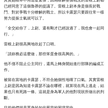
其實她根本不用這麼緊張，因為瞭解整個戰況的雷根上尉都
已經同意了這個魯莽的提議了。雷根上尉本身是個長於戰
鬥、對於爭戰十分瞭解的戰士。所以卡露瑟只要跟往常一樣
努力提振士氣就可以了。
「全交給你了，上尉。還有剛才已經說過了，我也會一起同
行。」
雷根上尉很高興地吹起了口哨。
「請妳務必這麼做，那些笨蛋會很高興的。」
他不僅不阻止公主同行，還馬上轉身開始進行部隊的編成工
作。
被留在當地的卡露瑟，不符合她個性地嘆了口氣。其實雷根
上尉是因為知道卡露瑟不論在哪裡，就算現在馬上逃走，結
果也只有死路一條。這就是身為軍人的他對現狀所做出的判
斷。
目前他們就是置身於如此嚴苛的困境當中。