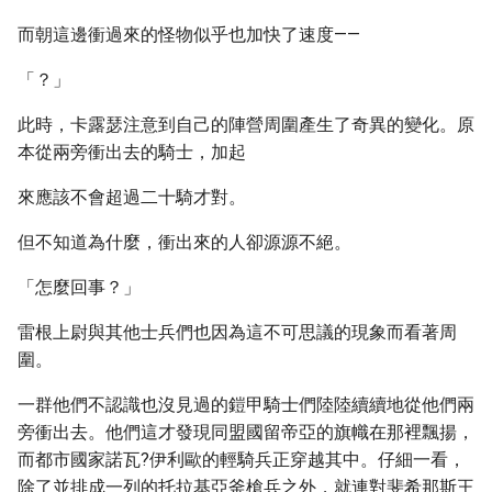
而朝這邊衝過來的怪物似乎也加快了速度——
「？」
此時，卡露瑟注意到自己的陣營周圍產生了奇異的變化。原
本從兩旁衝出去的騎士，加起
來應該不會超過二十騎才對。
但不知道為什麼，衝出來的人卻源源不絕。
「怎麼回事？」
雷根上尉與其他士兵們也因為這不可思議的現象而看著周
圍。
一群他們不認識也沒見過的鎧甲騎士們陸陸續續地從他們兩
旁衝出去。他們這才發現同盟國留帝亞的旗幟在那裡飄揚，
而都市國家諾瓦?伊利歐的輕騎兵正穿越其中。仔細一看，
除了並排成一列的托拉基亞釜槍兵之外，就連對斐希那斯王