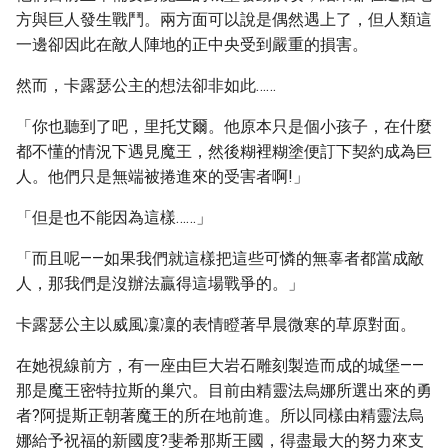
方與巨人發生戰鬥。兩方面可以說是偶然遇上了，但人類這
一邊卻因此在敵人陣地的正中央受到嚴重的損害。
然而，卡露瑟公主的想法卻非如此……
「你也聽到了吧，里托艾爾。他原本只是個小孩子，在什麼
都不懂的情況下遇見魔王，然後糊裡糊塗便訂下契約成為巨
人。他們只是無端被捲進來的受害者啊!」
「但是也不能因為這樣……」
「而且呢——如果我們就這樣把這些可憐的無辜者都當成敵
人，那我們是沒辦法贏得這場戰爭的。」
卡露瑟公主以威風凜凜的表情瞪著早晨微寒的草原對面。
在她視線前方，有一座由巨大岩石雕刻製造而成的城堡——
那是魔王密特拉斯的巢穴。目前由精靈法烏娜所選出來的勇
者?阿提斯正朝著魔王的所在地前進。所以同樣由精靈法烏
娜給予祝福的新國度?斐希那斯王國，得盡最大的努力來支