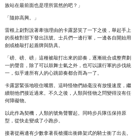
族站在最前面也是理所當然的吧？」
「隨妳高興。」
雷根上尉對說著牽強理由的卡露瑟笑了一下之後，舉起手上
的長槍對部下發出訊號。士兵們一邊行軍，一邊各自開始用
劍或槍敲打起盾牌與防具。
「磅、磅、磅」這種被敲打出來的節奏，逐漸統合成整齊劃
一的聲音，除了可以鼓舞士氣之外，也可以讓行軍的步伐統
一，似乎連所有人的心跳節奏都合而為一了。
卡露瑟緊張地咬住嘴唇。這時怪物們絲毫沒有放慢速度，繼
續朝他們接近過來。不久之後，人類與怪物之問變得沒有任
何障礙物。
以此作為契機，人類的號角聲響起。同時步兵隊伍保持原
型，從快走變成了小跑步。
接著從兩邊有少數拿著長槍擺出衝鋒架式的騎士衝了出去。