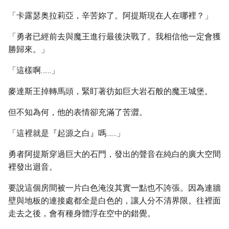
「卡露瑟奥拉莉亞，辛苦妳了。阿提斯現在人在哪裡？」
「勇者已經前去與魔王進行最後決戰了。我相信他一定會獲
勝歸來。」
「這樣啊……」
麥達斯王掉轉馬頭，緊盯著彷如巨大岩石般的魔王城堡。
但不知為何，他的表情卻充滿了苦澀。
「這裡就是『起源之白』嗎……」
勇者阿提斯穿過巨大的石門，發出的聲音在純白的廣大空間
裡發出迴音。
要說這個房間被一片白色淹沒其實一點也不誇張。因為連牆
壁與地板的連接處都全是白色的，讓人分不清界限。往裡面
走去之後，會有種身體浮在空中的錯覺。