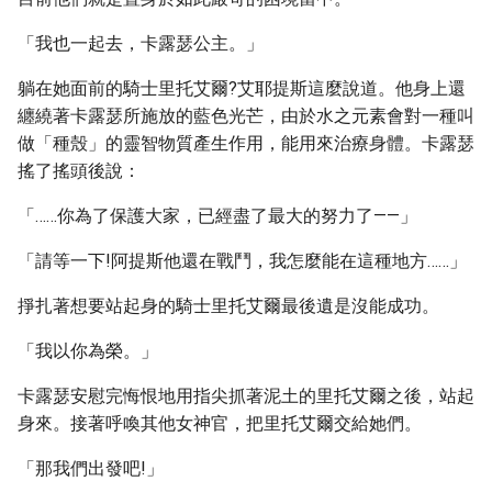
「我也一起去，卡露瑟公主。」
躺在她面前的騎士里托艾爾?艾耶提斯這麼說道。他身上還
纏繞著卡露瑟所施放的藍色光芒，由於水之元素會對一種叫
做「種殼」的靈智物質產生作用，能用來治療身體。卡露瑟
搖了搖頭後說：
「……你為了保護大家，已經盡了最大的努力了——」
「請等一下!阿提斯他還在戰鬥，我怎麼能在這種地方……」
掙扎著想要站起身的騎士里托艾爾最後遺是沒能成功。
「我以你為榮。」
卡露瑟安慰完悔恨地用指尖抓著泥土的里托艾爾之後，站起
身來。接著呼喚其他女神官，把里托艾爾交給她們。
「那我們出發吧!」