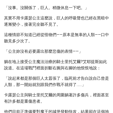
「沒事。沒關係了，巨人。稍微休息一下吧。」
其實不用卡露瑟公主這麼說，巨人的呼吸聲也已經在黑暗中
逐漸變小，接著完全聽不見了。
這種情節不知道已經從怪物們——原本是無辜的人類——口中
聽見多少次了。
「公主妳沒有必要露出那麼悲傷的表情——」
躺在地上接受公主魔法治療的騎士里托艾爾?艾耶提斯如此
說道。在這場戰鬥裡面折斷右腕與右腳的他恨恨地說：
「說起來都是那個巨人太囂張了，臨死前才告白說自己曾是
人類，那一開始就別跟我們作戰不就得了……」
卡露瑟公主與騎士里托艾爾的周圍躺著許多傷兵，裡面甚至
有許多都是重傷患者。
他們目前正準備要對魔王的城堡發動快攻，結果卻在這個地