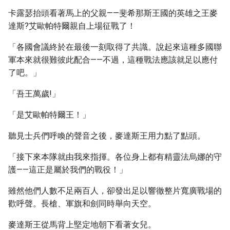
卡露瑟抬頭看著馬上的父親——斐希那斯王國的英雄之王麥
達斯?艾歐帕特爾親自上場征戰了！
「各國會議終於在最後一刻取得了共識。說起來這種多國聯
軍本來就很難彼此配合——不過，這種戰法應該就足以應付
了吧。」
「吾王萬歲!」
「是艾歐帕特爾王！」
聽見士兵們呼喚的聲音之後，麥達斯王用力點了點頭。
「接下來本隊就由我來指揮。各位身上都有精靈法烏娜的守
護——這正是屬於我們的戰役！」
雖然他們人數不足兩百人，卻發出足以響徹整片寬廣戰場的
歡呼聲。長槍、軍旗和劍同時舉向天空。
麥達斯王從馬背上堅定地朝下看著女兒。