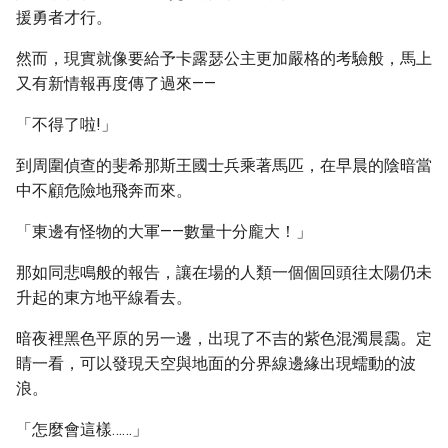
援勇者才行。
然而，現實就像要給予卡露瑟公主更加嚴格的考驗般，馬上
又有新情報再度傳了過來——
「不得了啦!」
到周圍偵查的斐希那斯王國士兵乘著馬匹，在早晨的陰暗當
中不顧危險地飛奔而來。
「東邊有怪物的大軍——數量十分龐大！」
那如同悲鳴般的報告，讓在場的人類一個個回頭往太陽仍未
升起的東方地平線看去。
暗夜裡黑色平原的另一邊，出現了不吉的紫色混濁晨靄。定
睛一看，可以發現天空與地面的分界線邊緣出現蠕動的波
浪。
「怎麼會這樣……」