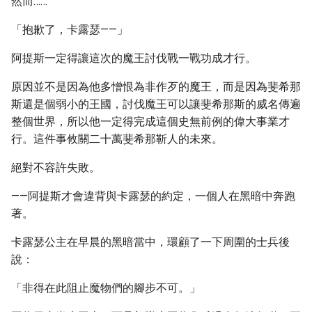
然而……
「抱歉了，卡露瑟——」
阿提斯一定得讓這次的魔王討伐戰一戰功成才行。
原因並不是因為他多憎恨為非作歹的魔王，而是因為斐希那
斯還是個弱小的王國，討伐魔王可以讓斐希那斯的威名傳遍
整個世界，所以他一定得完成這個史無前例的偉大事業才
行。這件事攸關二十萬斐希那靳人的未來。
絕對不容許失敗。
——阿提斯才會違背與卡露瑟的約定，一個人在黑暗中奔跑
著。
卡露瑟公主在早晨的黑暗當中，環顧了一下周圍的士兵後
說：
「非得在此阻止魔物們的腳步不可。」