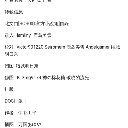
本卷名称：Ｘ的魔王 卷一
转载信息
此文由[SOSG非官方小說組]自錄
录入: iamliny 鹿岛美雪
校对: victor901220 Seiromem 鹿岛美雪 Angelgamer 结城
明日奈
扫图: 结城明日奈
修图: K zmg9174 神の棉花糖 破晓的流光
排版
DOC排版：
作者：伊都工平
插图：万国あゆや