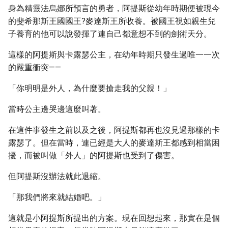
身為精靈法烏娜所預言的勇者，阿提斯從幼年時期便被現今
的斐希那斯王國國王?麥達斯王所收養。被國王視如親生兒
子養育的他可以說發揮了連自己都意想不到的劍術天分。
這樣的阿提斯與卡露瑟公主，在幼年時期只發生過唯一一次
的嚴重衝突——
「你明明是外人，為什麼要搶走我的父親！」
當時公主邊哭邊這麼叫著。
在這件事發生之前以及之後，阿提斯都再也沒見過那樣的卡
露瑟了。但在當時，連已經是大人的麥達斯王都感到相當困
擾，而被叫做「外人」的阿提斯也受到了傷害。
但阿提斯沒辦法就此退縮。
「那我們將來就結婚吧。」
這就是小阿提斯所提出的方案。現在回想起來，那實在是個