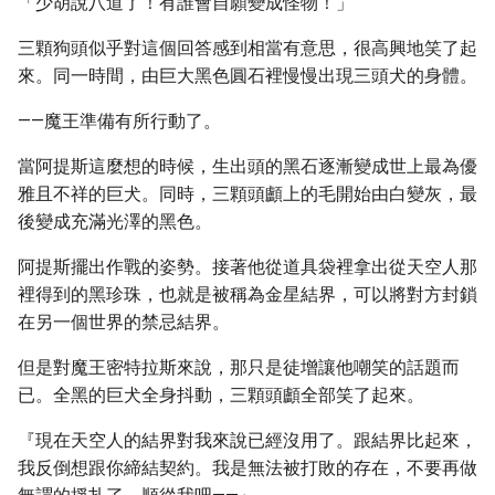
「少胡說八道了！有誰會自願變成怪物！」
三顆狗頭似乎對這個回答感到相當有意思，很高興地笑了起
來。同一時間，由巨大黑色圓石裡慢慢出現三頭犬的身體。
——魔王準備有所行動了。
當阿提斯這麼想的時候，生出頭的黑石逐漸變成世上最為優
雅且不祥的巨犬。同時，三顆頭顱上的毛開始由白變灰，最
後變成充滿光澤的黑色。
阿提斯擺出作戰的姿勢。接著他從道具袋裡拿出從天空人那
裡得到的黑珍珠，也就是被稱為金星結界，可以將對方封鎖
在另一個世界的禁忌結界。
但是對魔王密特拉斯來說，那只是徒增讓他嘲笑的話題而
已。全黑的巨犬全身抖動，三顆頭顱全部笑了起來。
『現在天空人的結界對我來說已經沒用了。跟結界比起來，
我反倒想跟你締結契約。我是無法被打敗的存在，不要再做