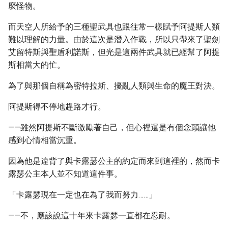
麼怪物。
而天空人所給予的三種聖武具也跟往常一樣賦予阿提斯人類
難以理解的力量。由於這次是潛入作戰，所以只帶來了聖劍
艾留特斯與聖盾利諾斯，但光是這兩件武具就已經幫了阿提
斯相當大的忙。
為了與那個自稱為密特拉斯、擾亂人類與生命的魔王對決。
阿提斯得不停地趕路才行。
——雖然阿提斯不斷激勵著自己，但心裡還是有個念頭讓他
感到心情相當沉重。
因為他是違背了與卡露瑟公主的約定而來到這裡的，然而卡
露瑟公主本人並不知道這件事。
「卡露瑟現在一定也在為了我而努力……」
——不，應該說這十年來卡露瑟一直都在忍耐。