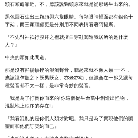
顆石頭處靠近。不，應該說狗頭原來就是從那邊生出來的。
黑色圓石生出三顆頭與六隻眼睛。每顆眼睛裡面都有銀色十
字架，而三顆頭顱更是分別用不同表情看著阿提斯。
『不先對神祇行膜拜之禮就擅自穿鞋闖進我居所的是什麼
人？』
中央的頭如此問道。
那是沒有抑揚頓挫的混濁聲音，聽起來就不像人類——不，
應該說乍聽之下既男既女、亦老亦幼，但混合在一起又跟每
種聲音都不太一樣，是非常奇妙的聲音。
「我是為了打倒你而來的!你這個從生命當中創造出怪物，
混亂地上秩序的存在!」
『我看混亂的是你們人類才對吧。我只是為了實現他們的願
望而和他們訂契約而已』