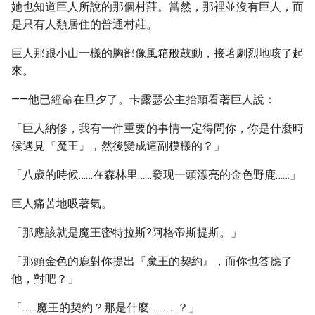
她也知道巨人所說的那個村莊。當然，那裡並沒有巨人，而
是只有人類居住的普通村莊。
巨人那跟小山一樣的胸部像風箱般鼓動，接著劇烈地咳了起
來。
——他已經命在旦夕了。卡露瑟公主抬頭看著巨人說：
「巨人納修，我有一件重要的事情一定得問你，你是什麼時
候遇見『魔王』，然後變成這副模樣的？」
「八歲的時候……在森林里……發现一頭漂亮的金色野鹿……」
巨人痛苦地吸著氣。
「那應該就是魔王密特拉斯?阿格帝斯提斯。」
「那頭金色的鹿對你提出『魔王的契約』，而你也答應了
他，對吧？」
「……魔王的契約？那是什麼…………？」