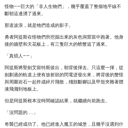
怪物——巨大的「非人生物們」，幾乎覆蓋了整個地平線不
斷朝這邊湧了過來。
那道波浪，就是牠們造成的影子。
勇者阿提斯在怪物們所挖掘出來的灰色洞窟當中跑著。他身
後的牆壁和天花板上，有三隻巨大的螃蟹追了過來。
「真煩人——」
阿提斯將聖劍艾留特斯拔出，朝背後揮去。只這麼一揮，從
劍劃過的軌道上便有放射狀的閃電进發出來，將背後的蟹怪
與周圍岩石一起炸成碎片飛散，殘肢斷腳以及甲殼夾雜著體
液飛濺到地板上。
但是阿提斯根本沒時間確認結果，就繼續向前跑去。
「沒問題的……」
奇襲已經成功了。他已經進入魔王的城堡，且幾乎沒遇到什