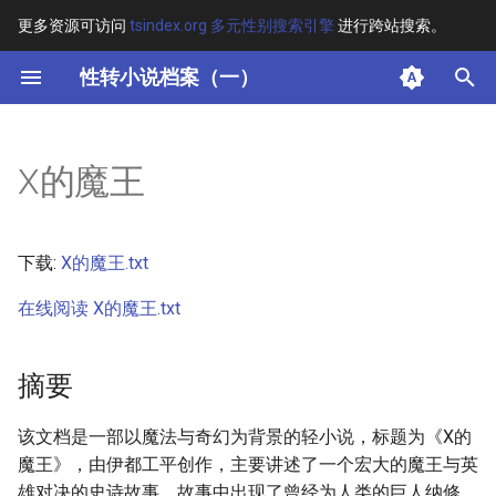
更多资源可访问
tsindex.org 多元性别搜索引擎
进行跨站搜索。
键
性转小说档案（一）
入
摘要
以
X的魔王
开
其他信息
始
正文
下载:
X的魔王.txt
搜
在线阅读 X的魔王.txt
索
摘要
该文档是一部以魔法与奇幻为背景的轻小说，标题为《X的
魔王》，由伊都工平创作，主要讲述了一个宏大的魔王与英
雄对决的史诗故事。故事中出现了曾经为人类的巨人纳修，