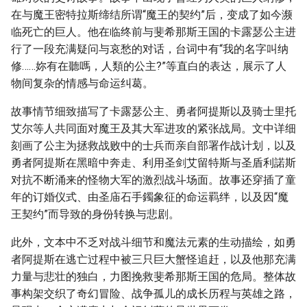
在与魔王密特拉斯缔结所谓“魔王的契约”后，变成了如今濒
临死亡的巨人。他在临终前与斐希那斯王国的卡露瑟公主进
行了一段充满疑问与哀愁的对话，台词中有“我的名字叫纳
修……妳有在聽嗎，人類的公主?”等直白的表达，展示了人
物间复杂的情感与命运纠葛。
故事情节细致描写了卡露瑟公主、勇者阿提斯以及骑士里托
艾尔等人共同面对魔王及其大军进攻的紧张战局。文中详细
刻画了公主为拯救战败中的士兵而亲自部署作战计划，以及
勇者阿提斯在黑暗中奔走、利用圣剑艾留特斯与圣盾利諾斯
对抗不断涌来的怪物大军的激烈战斗场面。故事还穿插了童
年的订婚仪式、由圣庙石手鐲象征的命运羁绊，以及因“魔
王契约”而导致的身份转换与悲剧。
此外，文本中不乏对战斗细节和魔法元素的生动描绘，如勇
者阿提斯在逃亡过程中被三只巨大蟹怪追赶，以及他那充满
力量与悲壮的独白，力图挽救斐希那斯王国的危局。整体故
事构架交织了奇幻冒险、战争孤儿的成长历程与英雄之路，