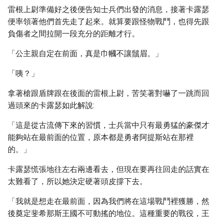
雷根上尉準備好之後便告知士兵們出發的消息，接著卡露瑟
便率領著他們首先走了起來。就算要跟怪物戰鬥，也得先跟
負傷者之間拉開一段充分的距離才行。
「公主親自定在前面，真是巾幗不讓鬚眉。」
「咦？」
拿著槍跟盾牌跟在後面的雷根上尉，苦笑著對嚇了一跳而回
過頭來的卡露瑟如此解說:
「這是從古流傳下來的習慣，士兵當中只有最勇猛的豪傑才
能夠站在最前面的位置，原本都是勇者阿提斯站在那裡
的。」
卡露瑟慌張地往左右兩邊看去，但現在要再往回走的話實在
太難看了，所以她決定硬著頭皮撐下去。
「我就是想走在最前面，因為我們將在這場戰鬥裡獲勝，然
後奠定斐希那斯王國不可動搖的地位。這種重要的戰役，王