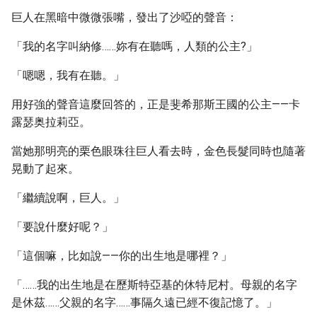
巨人在黑暗中微微張嘴，發出了沙啞的聲音：
「我的名字叫納修……妳有在聽嗎，人類的公主?」
「嗯嗯，我有在聽。」
用好強的聲音這麼回答的，正是斐希那斯王國的公主——卡
露瑟奥拉莉亞。
當她那明亮的栗色眼珠往巨人看去時，金色長髮同時也隨著
晃動了起來。
「繼續說啊，巨人。」
「要說什麼好呢？」
「這個嘛，比如說——你的出生地是哪裡？」
「……我的出生地是在歷斯特亞基的休特尼村。母親的名字
是休茲……父親的名字……事隔久遠已經不復記憶了。」