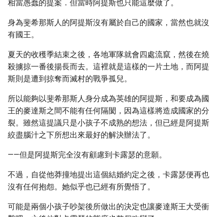
相當愚蠢的提案．但當時阿提斯也只能這麼做了。
身為斐希那斯人的阿提斯沒有屬於自己的國家，當然也就沒
有國王。
夏天的收穫季結束之後，各地軍隊就會四處流竄，然後在燒
殺擄掠一番後揚長而去。這裡就是這樣的一片土地，而阿提
斯則是遭到掠奪而滅村的戰爭孤兒。
所以能夠以斐希那斯人身分成為英雄的阿提斯，和要成為國
王的麥達斯之間不能有任何隔閡，因為這樣將造成國家的分
裂。雖然這提議只是小孩子不成熟的想法，但已經是阿提斯
絞盡腦汁之下所想出來最好的解決辦法了。
——但是阿提斯完全沒有顧慮到卡露瑟的意願。
不過，自從他莽撞地提出這個結婚約定之後，卡露瑟便再也
沒有任何抱怨。她似乎也已經有所覺悟了。
可能是兩個小孩子吵架後所做出的決定也讓麥達斯王大受衝