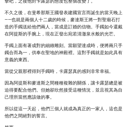
擊吧，之後他對卡露瑟的態度也整個改變了。
不久之後，在斐希那斯王國發表建國宣言而誕生的當天晚上
——也就是兩個人十二歲的時候，麥達斯王將一對聖廟石打
造的手鐲送給他們兩人，當成是訂婚的信物。手鐲如今還戴
在阿提斯的手腕上，現在正發出宛若清澈泉水般的光芒。
手鐲上面有著成對的細緻雕刻。當願望達成時，便將兩只手
鐲合而為一，供奉在聖地的神殿裡。這對手鐲就是如此具有
意義的東西。
當從父親那裡得到手鐲時，卡露瑟真的感到非常幸福。
因為阿提斯和麥達斯之間種種複雜的關係，讓卡露瑟總是被
迫得要配合他們。但她卻欣然接受這種情況，並且視其為自
己理所當然應該做的事。
所以從這一天起，他們三個人就成為真正的一家人，這也是
他們之間絕對的誓言。