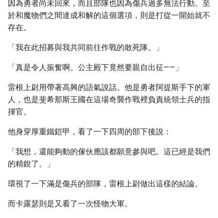
因為勇者尚未回來，而且部隊也因為傷兵過多無法行動。至
於和魔物們之間達成和解的這個選項，則是打從一開始就不
存在。
「我在此招募與我共同前往作戰的敢死隊。」
「真是令人振奮啊。公主殿下竟然要親自出征——」
雷根上尉用帶著高興的語氣說話。他是勇者阿提斯手下的軍
人，也是斐希那斯王國在這場奇襲作戰裡負責統領士兵的指
揮官。
他身穿厚重鐵鎧甲，看了一下四周的部下後說：
「我想，還能夠動的傢伙應該都願意參與吧。這已經是我們
的精銳了。」
環視了一下滿是傷兵的部隊，雷根上尉做出這樣的結論。
而卡露瑟則是又看了一次怪物大軍。