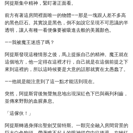
阿提斯集中精神，緊盯著正面看。
前方有著這房間裡面唯一的物體——那是一塊跟人差不多高
的黑色巨石。其實說是黑色，倒不如說它呈現不可思議的半
透明，讓人有種一看便像要被吸進去般的美麗顏色。
——我被魔王迷惑了嗎？
阿提斯發現這種情形之後，馬上提振自己的精神。魔王就在
這個地方，他一定得在這裡才行，自己就是在這個前提之下
來到這裡的，所以這時候要是大意的話那就實在太愚蠢了。
——他就是能注意到了這一點才能活到現在。
突然，阿提斯背後無聲無息地出現深紅色下巴與兩列利齒，
並傳來野獸的血腥鼻息。
「這傢伙！」
阿提斯轉過身揮出聖劍艾留特斯。一顆完全融入房間背景的
巨大白色狗頭，帶著瞧不起人的眼神從空中往後退。在牠紅