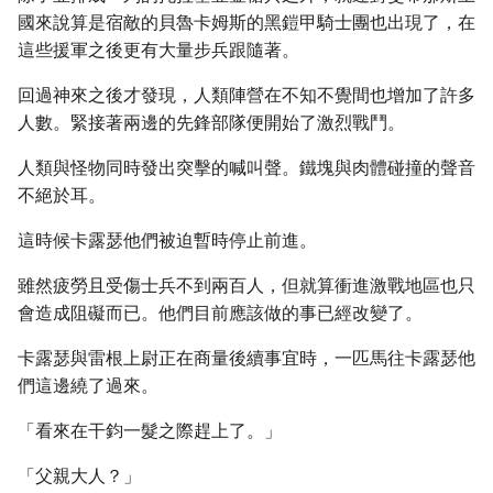
國來說算是宿敵的貝魯卡姆斯的黑鎧甲騎士團也出現了，在
這些援軍之後更有大量步兵跟隨著。
回過神來之後才發現，人類陣營在不知不覺間也增加了許多
人數。緊接著兩邊的先鋒部隊便開始了激烈戰鬥。
人類與怪物同時發出突擊的喊叫聲。鐵塊與肉體碰撞的聲音
不絕於耳。
這時候卡露瑟他們被迫暫時停止前進。
雖然疲勞且受傷士兵不到兩百人，但就算衝進激戰地區也只
會造成阻礙而已。他們目前應該做的事已經改變了。
卡露瑟與雷根上尉正在商量後續事宜時，一匹馬往卡露瑟他
們這邊繞了過來。
「看來在干鈞一髮之際趕上了。」
「父親大人？」