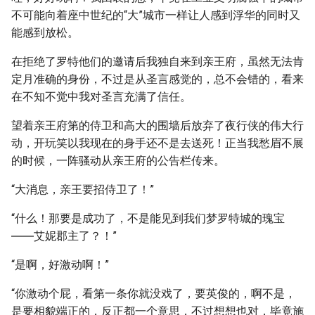
不可能向着座中世纪的“大”城市一样让人感到浮华的同时又
能感到放松。
在拒绝了罗特他们的邀请后我独自来到亲王府，虽然无法肯
定月准确的身份，不过是从圣言感觉的，总不会错的，看来
在不知不觉中我对圣言充满了信任。
望着亲王府第的侍卫和高大的围墙后放弃了夜行侠的伟大行
动，开玩笑以我现在的身手还不是去送死！正当我愁眉不展
的时候，一阵骚动从亲王府的公告栏传来。
“大消息，亲王要招侍卫了！”
“什么！那要是成功了，不是能见到我们梦罗特城的瑰宝
――艾妮郡主了？！”
“是啊，好激动啊！”
“你激动个屁，看第一条你就没戏了，要英俊的，啊不是，
是要相貌端正的，反正都一个意思，不过想想也对，毕竟施