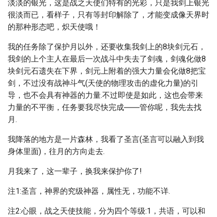
淡淡的银光，这是战之天使们特有的光彩，只是我剑上银光
很淡而已，看样子，只有等封印解除了，才能变成像天界时
的那种形态吧，炽天使哦！
我的任务除了保护月以外，还要收集我剑上的8块剑元石，
我剑的上个主人在最后一次战斗中失去了剑魂，剑魂化做8
块剑元石遗失在下界，剑元上附着的强大力量会化做8把宝
剑，不过没有战神斗气(天使的物理攻击的虚化力量)的引
导，也不会具有神器的力量.不过即使是如此，这也会带来
力量的不平衡，任务要我尽快完成――管你呢，我先去找
月.
我降落的地方是一片森林，我看了圣言(圣言可以融入到我
身体里面)，往月的方向走去.
月我来了，这一辈子，换我来保护你了!
注1:圣言，神界的究级神器，属性无，功能不详.
注2:心眼，战之天使技能，分为四个等级:1，共语，可以和