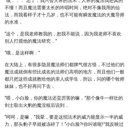
“饿．．．”忘了，我只会天界的法术，人界的魔法我还真的
不懂！而且魔法需要太长的吟唱时间，绝对不像我用的仙
法．而我看样子才十几岁，也不可能有瞬发魔法的大魔导师
的水准．
“这个，是我老师教我的，恕我不能说，因为我老师不喜欢
别人打搅他的魔法研究．”
“哦，是这样啊．”
在大陆上，有很多隐居魔法师们都脾气很古怪，不过他们的
魔法成就倒有些比成名的法师们高明的地方，而且他们一般
都只把这些成就教给他的亲人或学生．所以，问的哪个牧师
妹妹，也不好再问下去．
“喂，小白脸，你的魔法还蛮厉害的嘛．”那个像牛一样壮的
剑士取出火豹的魔没核后说到．
“呵呵，是嘛．”我晕，要是这招法术的威力能显示一半的威
力，那头豹子早就被冻碎了！“小白脸?!你叫谁呢!”我反映过