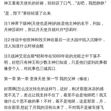
神王看着天使长的祈祷，轻轻叹了口气，“去吧，我想静静.”
“是，陛下.”寒轻轻退了出来.
注1:神界下级神(天使也是神)的姓是他主神的名字，列如，
月神莎莉叶，所以月天使月就叫月*莎莉叶.
注2:传说中创世神和毁灭神在最后一次大战中陷入沉睡中，
没人知道什么时候会醒.
注3:战神艾尼合斯*耶和华在5000年前的光暗之中下落不
明，好想只有神王和少数主神们知道，只是他们提到此事都
像变个人，对此事也三缄其口.
第一章 第一章 变身天使 第一节 我的父神（修改）
好黑啊(怎么没次转生的这样?)，还好，刚才那股冰凉的感
觉不见了，差点让我支持不住了，着里不会是地狱吧！我又
做什么十恶不赦的事！不对，着不是地狱，这是那里，月，
你在那里.想起了月我的泪有出来了，不对我不是被车撞飞