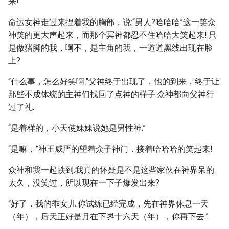
来!
命运女神走过来捏着我的胸部，说:“男人?哈哈哈”这一笑众
神笑的更大声起来，而那个冥神都忍不住哈哈大笑起来!.只
是做猪脚的我，啊不，是主角的我，一道道黑线出现在脸
上?
“什么事，怎么好笑啊.”父神终于出现了，他的到来，终于让
那些不成体统的主神们找回了点神的样子.众神都向父神行
过了礼.
“是着样的，小天使妹妹说她是男性神.”
“是嘛，”神王威严的望着众子神门，接着哈哈哈的笑起来!
众神和我一起跌到.我真的怀疑是不是这些家伙在神界呆的
太久，没笑过，所以现在一下子爆发出来?
“好了，我的乖女儿.你试练已经完成，先在神界休息一天
（年），后天正好是月在下界十六天（年），你再下去.”