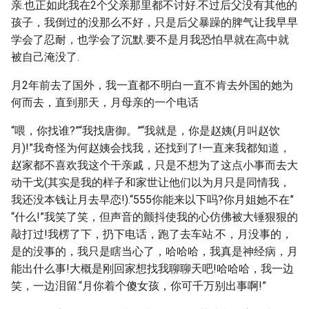
亲.也正如此我在2个父亲那里都不讨好.不过后父没有其他的
孩子，我倒过的没那么不好，只是后父暴躁的脾气让我早早
学会了忍耐，也学会了沉默.要不是月我恐怕早就在高中就
被自己淹没了.
月2年前去了国外，我一直都不明白一直不肯去外国的她为
何而去，直到那天，月母亲的一个电话
“喂，你找谁?”“我找唐御。”“我就是，你是赵姨(月叫赵饮
月)!”我奇怪为何赵姨会找我，还找到了!一直来我都知道，
赵家都不喜欢我这个干亲戚，只是不想为了这点小事而去大
动干戈(其实是我的样子和家世让他们以为月只是同情我，
我还没本钱让月去早恋!).“555你能来以下吗?你月姐她不在”
“什么!”我笑了笑，但声音的颤抖使我的心仿佛被大锤狠狠的
敲打过!我楞了下，扔下电话，跑了去车站.不，月没事的，
是的没事的，我只是瞎当心了，哈哈哈，我真是神经病，月
能出什么事!大概是刚回家想找我聊聊天吧!哈哈哈，我一边
笑，一边泪留.“月你着个傻女孩，你可千万别出事啊!”