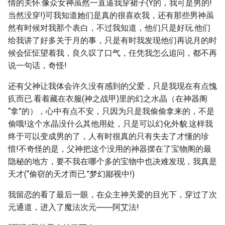
情的关怀.像众女神虽然一直逼我穿裙子(Y的，我可是男的!
当然没穿!)可我知道她们是真的很喜欢我，还有那些男神虽
然有时候对我那个表白，不过我知道，他们只是好玩.他们
给我讲了好多关于月的事，只是有时我发现他们再说月的时
候会怔怔望着我，良久叹了口气，任凭我怎么追问，都不再
说一句话，奇怪!
还有父神让我体会许久没有感到的父爱，只是我现在有点愧
疚而已.看着藏在衣服(神之战甲)里的幻之水晶（在神器阁
“拿”的），心中有点不安，只因为只是我偷偷拿来的，不是
偷哦!这个水晶没什么其他用处，只是可以幻化外貌.这样我
终于可以变成男的了，人有时很真的只有失去了才懂的珍
惜!不奇怪的是，父神把这个没用的神器摆在了宝物阁的最
隐秘的地方，要不我在哪个多的宝物中也决难发现，我真是
天才(“偷窃的天才而已.”梦幻鄙视中!)
我留恋的看了最后一眼，在众主神关爱的目光下，穿过了次
元通道，进入了魔法次元――阿艾法!