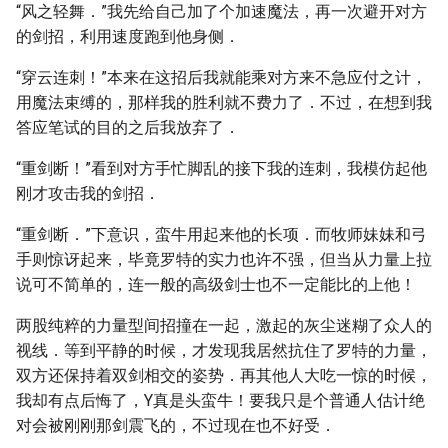
“风之轻舞．”我先给自己加了个加速魔法，再一次避开对方
的剑招，利用速度跑到他身侧．
“穿云连刺！”本来在这招后我就能乘对方来不急应付之计，
用魔法束缚的，那样我的胜利就不费力了．不过，在想到我
答应笔试的目的之后我放弃了．
“重剑断！”看到对方手忙脚乱的接下我的连刺，我模仿起他
刚才攻击我的剑招．
“重剑断．”下意识，蛮牛用起来他的长项．而牧师妹妹和弓
手则惊讶起来，毕竟罗特的实力也许不强，但当从力量上拉
说可不简单的，连一般的高级剑士也不一定能比的上他！
两股纯粹的力量型间招撞在一起，激起的灰尘迷糊了众人的
视线．等到平静的时候，才发现我居然抗住了罗特的力量，
双方还保持着双剑相交的姿势．再其他人大吃一惊的时候，
我却有点后悔了，Y真是头蛮牛！要我只是个普通人估计绝
对会被刚刚那剑震飞的，不过现在也不好受．