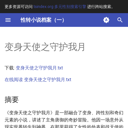
更多资源可访问
tsindex.org 多元性别搜索引擎
进行跨站搜索。
键
性转小说档案（一）
入
摘要
以
变身天使之守护我月
开
其他信息 [Processed Page
Metadata]
始
下载:
变身天使之守护我月.txt
搜
正文
在线阅读 变身天使之守护我月.txt
索
摘要
《变身天使之守护我月》是一部融合了变身、跨性别和奇幻
元素的小说，讲述了主角唐御的奇妙冒险。他因一场意外从
现实世界转生到神界，在那里获得了女性的外表和战天使的