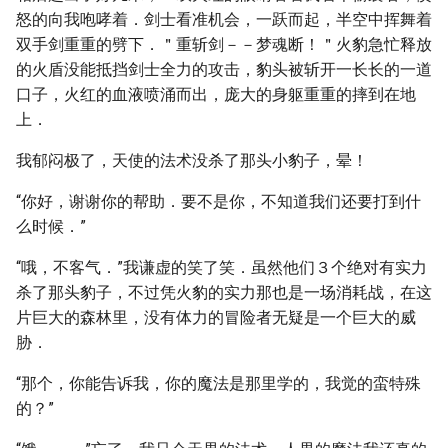
怒的向我咆哮着．剑士看准机会，一跃而起，半空中挥舞着
双手剑重重的劈下．＂重斩剑－－梦魂断！＂火豹急忙释放
的火盾没能抵挡剑士全力的攻击，豹头被斩开一长长的一道
口子，火红的血液喷涌而出，庞大的身躯重重的摔到在地
上．
我郁闷极了，天使的法术没杀了那头小豹子，晕！
“你好，谢谢你的帮助．要不是你，不知道我们还要打到什
么时候．”
“哦，不客气．”我谦虚的笑了笑．虽然他们３个绝对有实力
杀了那头豹子，不过凭火豹的实力那也是一场消耗战，在这
片巨大的森林里，没有体力的冒险者无疑是一个巨大的威
胁．
“那个，你能告诉我，你的魔法是那里学的，我觉的蛮特殊
的？”