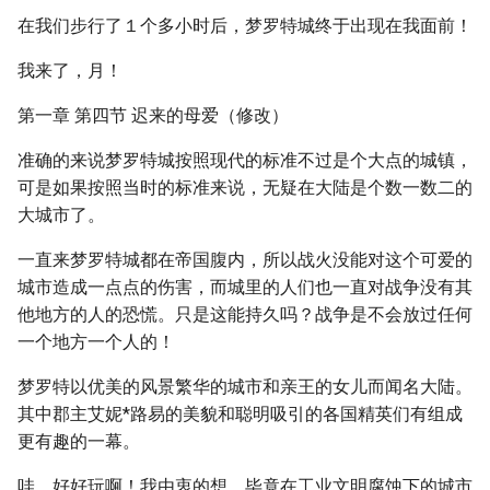
在我们步行了１个多小时后，梦罗特城终于出现在我面前！
我来了，月！
第一章 第四节 迟来的母爱（修改）
准确的来说梦罗特城按照现代的标准不过是个大点的城镇，
可是如果按照当时的标准来说，无疑在大陆是个数一数二的
大城市了。
一直来梦罗特城都在帝国腹内，所以战火没能对这个可爱的
城市造成一点点的伤害，而城里的人们也一直对战争没有其
他地方的人的恐慌。只是这能持久吗？战争是不会放过任何
一个地方一个人的！
梦罗特以优美的风景繁华的城市和亲王的女儿而闻名大陆。
其中郡主艾妮*路易的美貌和聪明吸引的各国精英们有组成
更有趣的一幕。
哇，好好玩啊！我由衷的想，毕竟在工业文明腐蚀下的城市