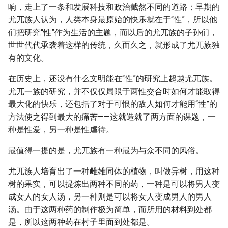
响，走上了一条和发展科技和政治截然不同的道路；早期的
尤兀族人认为，人类本身最原始的快乐就在于“性”，所以他
们把研究“性”作为生活的主题，而以后的尤兀族的子孙们，
世世代代承袭着这样的传统，久而久之，就形成了尤兀族独
有的文化。
在历史上，还没有什么文明能在“性”的研究上超越尤兀族。
尤兀一族的研究，并不仅仅局限于两性交合时如何才能取得
最大化的快乐，还包括了对于可恨的敌人如何才能用“性”的
方法使之得到最大的痛苦——这就造就了两方面的课题，一
种是性爱，另一种是性虐待。
最值得一提的是，尤兀族有一种最为与众不同的风俗。
尤兀族人培育出了一种雌雄同体的植物，叫做异树，用这种
树的果实，可以提炼出两种不同的药，一种是可以将男人变
成女人的女人汤，另一种则是可以将女人变成男人的男人
汤。由于这两种药的制作极为简单，而所用的材料到处都
是，所以这两种药在村子里面到处都是。