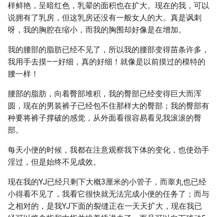
样鲜艳，呈暗红色，乳晕的面积也在扩大。现在的我，可以
说拥有了乳房，但这乳房还没有一般女人的大。真是讽刺
呀，我的胸腔在缩小，而我的胸围却好像是在增加。
我的腰部的脂肪已经不见了，所以我的腰部变得苗条许多，
我用手去摸——好细，真的好细！就像是以前摸过的模特的
腰一样！
腰部的脂肪，向着臀部堆积，我的臀部已经变得巨大而浑
圆，现在的男装裤子已经包不住那样大的臀部；我的臀部有
种要将裤子撑破的感觉，从外面看很容易看见我滚滚的臀
部。
每天小便的时候，我都在注意观察我下体的变化，也使劲手
淫过，但是始终不见成效。
现在我的YJ已经只剩下大概3厘米的小管子，而睾丸也已经
小得看不见了，我看它很快就无法完成小便的任务了；而与
之相对的，是我YJ下面的裂缝正在一天天扩大，现在我已