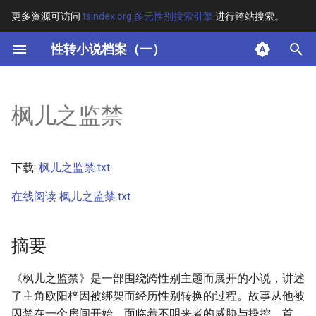
更多资源可访问
tsindex.org 多元性别搜索引擎
进行跨站搜索。
键
性转小说档案（一）
入
摘要
以
枫儿之监禁
开
其他信息 [Processed Page
Metadata]
始
下载:
枫儿之监禁.txt
搜
正文
在线阅读 枫儿之监禁.txt
索
摘要
《枫儿之监禁》是一部围绕跨性别主题而展开的小说，讲述
了主角欧阳梓因被绑架而经历性别转换的过程。故事从他被
囚禁在一个房间开始，面临着不明来者的威胁与操控。首