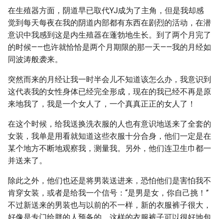
在生殖器方面，阴道早已取代YJ成为了主角，但是我却感
觉到每天每夜在我的阴道内部都有东西在剧烈的活动，在潜
意识中我感到这是内生殖器在蓬勃地生长。到了两个月完了
的时候——也许就恰恰是两个月期限的那一天——我的月经如
同波涛般袭来。
突然而来的月经让我一时半会儿不知道该怎么办，我意识到
这代表我的女性身体已经完全形成，现在的我已经不再是原
来地我了，我是一个女人了，一个真真正正的女人了！
在这个时候，给我送换洗衣服的人也有意识地送来了全套的
女装，我单是用看就知道这些衣服十分合身，他们一定是在
某个地方不断地观察我，测量我。另外，他们连卫生巾都一
并送来了。
除此之外，他们也还是将男装送进来，恐怕他们是害怕我不
肯穿女装，或者是给我一个信号：“是男是女，你自己挑！”
不过新送来的男装也与以前的不一样，新的衣服裤子很大，
好像是专门给胖的人预备的，这样的衣服裤子可以很好地包