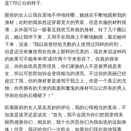
是170公分的样子。
眼前的女人让我在原地不停地转圈，她就在不断地观察我的
身材；此时的我虽然还穿着宽大的男装，但是衣服的材料很
薄，从外面可以一眼看见我突兀有致的身材。转了几个圈以
后，她让我停下来，又用手在我身上不断地触摸，最后她停
下来，说道：“我以前曾经给无数的人使用过同样的药剂，
但是还没有像使用在你身上那样的完美的，现在来说这种药
的效果可不能单单用‘成功’两个字来形容了。你真的很幸
运，你的血统高贵而优良，你们家族的人不是俊男就是美
女，所以可想而知你会变得相当的漂亮。不过你的美丽已经
超过了我，你的身材更是凌驾于我之上，你是一个真正的尤
物，你所拥有的天使的面庞和魔鬼的身材可以让所有的男人
拜倒在你的石榴裙下！”
听着眼前的女人莫名其妙的评论，我的心情相当的复杂，不
知道是该哭还是该笑：“首先，我不会因为你们把我变得美
丽而感激你们，相反的，我十分厌恶你们为我创造的这副身
体！但是，我还给你们一次机会，如果你们现在就放我离