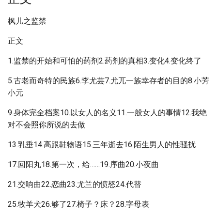
枫儿之监禁
正文
1.监禁的开始和可怕的药剂2.药剂的真相3.变化4.变化终了
5.古老而奇特的民族6.李尤芸7.尤兀一族幸存者的目的8.小芳
小元
9.身体完全档案10.以女人的名义11.一般女人的事情12.我绝
对不会照你所说的去做
13.乳垂14.高跟鞋物语15.三年逝去16.陌生男人的性骚扰
17.回阳丸18.第一次，给……19.序曲20.小夜曲
21.交响曲22.恋曲23.尤兰的愤怒24.代替
25.牧羊犬26.够了27.椅子？床？28.字母表