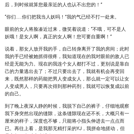
后，到时候就算您最亲近的人也认不出您的！”
“你们……你们把我当人妖吗！”我的气已经不打一处来。
眼前的女人将脸凑近过来，微笑着说道：“不哦，可不是人
妖哦！是女人啊，真正的女人啊！您可要自重啊！”
说着，那女人放开我的手，自己转身离开了我的房间；此时
我的手已经被她抓得很疼，我知道现在的我对眼前的敌人已
经是无能为力。现在的我连个女人都打不过，更别说是靠自
己的力量逃出去了；不过只要出去了，我就有机会再变回
来，既然那样的药能把男人变成女人，那么就一定可以让女
人变成男人，只要再次得到那种药剂，我就可以恢复成以前
的自己。
到了晚上夜深人静的时候，我脱下自己的裤子，仔细地观察
我下身突然出现的缝隙，这条缝隙现在还不长，大概只有一
厘米的样子，深度也不够，只能将小指头伸进去一点点而
已。再往上看，是我那无精打采的YJ，我拼命地搓动，但