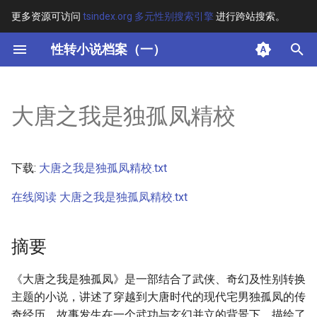
更多资源可访问
tsindex.org 多元性别搜索引擎
进行跨站搜索。
键
性转小说档案（一）
入
摘要
以
大唐之我是独孤凤精校
开
其他信息 [Processed Page
Metadata]
始
下载:
大唐之我是独孤凤精校.txt
搜
正文
在线阅读 大唐之我是独孤凤精校.txt
索
摘要
《大唐之我是独孤凤》是一部结合了武侠、奇幻及性别转换
主题的小说，讲述了穿越到大唐时代的现代宅男独孤凤的传
奇经历。故事发生在一个武功与玄幻并立的背景下，描绘了