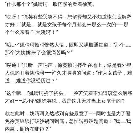
“什么那个？”姚晴珂一脸茫然的看着徐英。
“哎呀！”徐英有些哭笑不得，想解释却又不知道该怎么解释
才好：“就是……就是女孩子每个月都会来那么一次的——那
个什么来着？‘大姨妈’！”
“哦
~”姚晴珂顿时恍然大悟，随即又满脸通红道：“那个……
~
那个‘大姨妈’来了会很痛苦吗？”
“噗通！”只听一声响声，徐英顿时摔坐在地上，像是看外星
人似的盯着姚晴珂——许久才呐呐的问道：“作为女孩子，难
道……难道你没经历过？”
“这个嘛……”姚晴珂挠了挠头，一脸苦笑着不知道该怎么解释
才好——总不能跟徐英说，我是这几天才当上女孩子的？
就在此时，姚晴珂突然感到有些尿意了——同时也是为了避
免徐英继续打破沙锅问到底，急忙转移话题问道：“我……我
内急，厕所在哪边？”