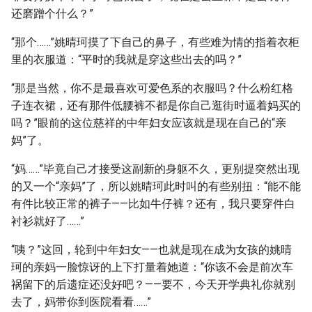
还磨蹭个什么？”
“那个……”姚晴珂摸了下自己的鼻子，有些难为情的指着衣柜
里的衣服道：“平时的我就是穿这些出去的吗？”
“那是当然，你不是最喜欢可爱色系的衣服吗？什么粉红格
子连衣裙，还有那件低腰裤不都是你自己逛街时逼着妈买的
吗？”眼前的这位慈祥的中年妇女应该就是现在自己的“亲
妈”了。
“妈……”毕竟自己才接受这副新的身躯不久，更别提突然出现
的又一个“亲妈”了，所以姚晴珂此时叫的有些别扭：“能不能
有件比较正常的裤子——比如牛仔裤？还有，我只要穿件白
衬衫就好了……”
“咦？”这回，轮到中年妇女——也就是现在成为女孩的姚晴
珂的亲妈一脸惊讶的上下打量着她道：“你该不会是前次车
祸留下的后遗症还没好吧？——要不，今天开学典礼你就别
去了，妈带你到医院看看……”