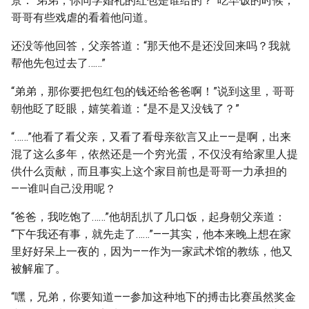
景：“弟弟，你同学婚礼的红包是谁给的？”吃早饭的时候，
哥哥有些戏虐的看着他问道。
还没等他回答，父亲答道：“那天他不是还没回来吗？我就
帮他先包过去了……”
“弟弟，那你要把包红包的钱还给爸爸啊！”说到这里，哥哥
朝他眨了眨眼，嬉笑着道：“是不是又没钱了？”
“……”他看了看父亲，又看了看母亲欲言又止——是啊，出来
混了这么多年，依然还是一个穷光蛋，不仅没有给家里人提
供什么贡献，而且事实上这个家目前也是哥哥一力承担的
——谁叫自己没用呢？
“爸爸，我吃饱了……”他胡乱扒了几口饭，起身朝父亲道：
“下午我还有事，就先走了……”——其实，他本来晚上想在家
里好好呆上一夜的，因为——作为一家武术馆的教练，他又
被解雇了。
“嘿，兄弟，你要知道——参加这种地下的搏击比赛虽然奖金