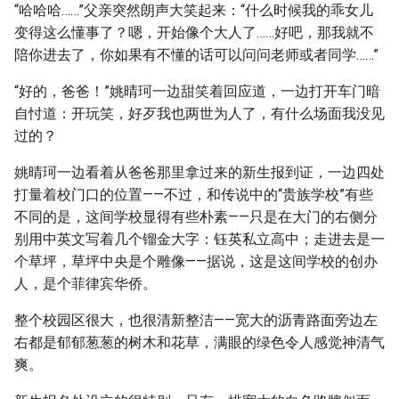
“哈哈哈……”父亲突然朗声大笑起来：“什么时候我的乖女儿
变得这么懂事了？嗯，开始像个大人了……好吧，那我就不
陪你进去了，你如果有不懂的话可以问问老师或者同学……”
“好的，爸爸！”姚晴珂一边甜笑着回应道，一边打开车门暗
自忖道：开玩笑，好歹我也两世为人了，有什么场面我没见
过的？
姚晴珂一边看着从爸爸那里拿过来的新生报到证，一边四处
打量着校门口的位置——不过，和传说中的“贵族学校”有些
不同的是，这间学校显得有些朴素——只是在大门的右侧分
别用中英文写着几个镏金大字：钰英私立高中；走进去是一
个草坪，草坪中央是个雕像——据说，这是这间学校的创办
人，是个菲律宾华侨。
整个校园区很大，也很清新整洁——宽大的沥青路面旁边左
右都是郁郁葱葱的树木和花草，满眼的绿色令人感觉神清气
爽。