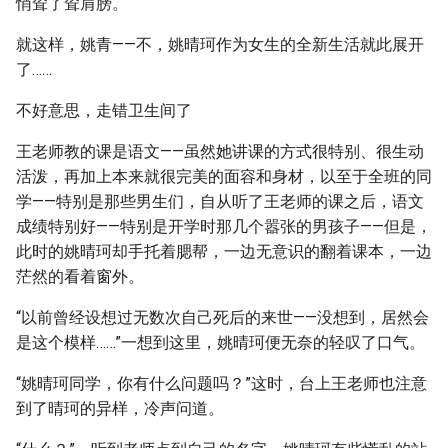
悄耸了耸肩膀。
就这样，姚青——不，姚晴珂作为女生的全新生活就此展开
了……
不好意思，走错卫生间了
王老师教的课是语文——虽然她讲课的方式很特别、很生动
活泼，再加上本来就很完美的面容和身材，以至于全班的同
学——特别是那些男生们，自从听了王老师的课之后，语文
成绩特别好——特别是开学时那几个嚣张的男孩子——但是，
此时的姚晴珂却手托着腮帮，一边无意识的翻着课本，一边
茫然的看着窗外。
“以前曾经设想过无数次自己死后的来世——没想到，居然会
是这个模样……”一想到这里，姚晴珂便无奈的轻叹了口气。
“姚晴珂同学，你有什么问题吗？”这时，台上王老师也注意
到了晴珂的异样，冷声问道。