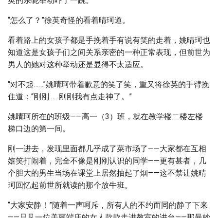
英的亲昵举动吓了一跳。
“怎么了？”徐英奇怪的看着晴珂道。
看着路上的女孩子都是手挽着手有说有笑的走着，姚晴珂也
知道这是女孩子们之间关系亲密的一种正常表现，但前世为
男人的她对这种举动还是显得不太适应。
“对不起……”姚晴珂带着歉意的笑了笑，重又将徐英的手臂挽
住道：“刚刚……刚刚我有点走神了。”
姚晴珂所在的班级——高一（3）班，就在教学楼二楼左楼
梯口边的第一间。
刚一进去，发现里面都几乎成了菜市场了——大家都在互相
嬉笑打闹着，完全不像是刚刚认识的同学——更有甚者，几
个胆大的男生当场在课堂上居然抽起了烟——这不禁让姚晴
珂回忆起前世所就读的那个放牛班。
“大家安静！”随着一声呵斥，所有人的不约而同的静了下来
——只见一位美丽端庄的女人款款走进教室的讲台——那曼妙