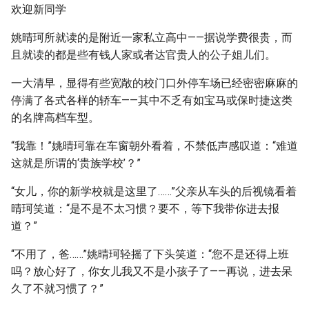
欢迎新同学
姚晴珂所就读的是附近一家私立高中——据说学费很贵，而
且就读的都是些有钱人家或者达官贵人的公子姐儿们。
一大清早，显得有些宽敞的校门口外停车场已经密密麻麻的
停满了各式各样的轿车——其中不乏有如宝马或保时捷这类
的名牌高档车型。
“我靠！”姚晴珂靠在车窗朝外看着，不禁低声感叹道：“难道
这就是所谓的‘贵族学校’？”
“女儿，你的新学校就是这里了……”父亲从车头的后视镜看着
晴珂笑道：“是不是不太习惯？要不，等下我带你进去报
道？”
“不用了，爸……”姚晴珂轻摇了下头笑道：“您不是还得上班
吗？放心好了，你女儿我又不是小孩子了——再说，进去呆
久了不就习惯了？”