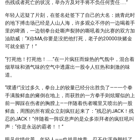
伤残或者死亡的状况，举办方及对手将不负任何责任……”
年轻人迟疑了片刻，在签名处签下了自己的大名：姚青此时
的地下搏击场已经是人山人海，许多观众不停的一边喝着手
里的啤酒，一边朝拳台处嘶声裂肺的嘶吼着为比赛的双方加
油助威：“X你MA,你要是没把他打死，老子的20000块赌金
可就全赔了！”
“打死他！打死他！……”在一片疯狂而燥热的气氛中，混合着
烟草味和酒气味的空气中透露出一股令人狂热和刺激的味
道。
“噗通!”没过多久，拳台上的较量已经分出胜负了——一个拳
手满脸鲜血的瘫倒在地上，而获胜的一方拳手则炫耀似的上
前一脚踩在伤者的胸膛上——伴随着伤者嘴里又喷出的一股
鲜血，周围的所有观众立刻疯狂起来了：“残忍的JACK！残
忍的JACK！”伴随着一阵叹息声的是众多崇拜者的疯狂吼叫
声：“你是永远的霸者！！”
眼见此情此景，年轻人——也就是姚青，忍不住浑身颤抖了