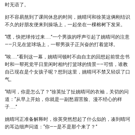
时无语了。
好不容易熬到了课间休息的时间，姚晴珂和徐英这俩刚结识
不久的好朋友便来到操场上，一起坐在一棵榕树下发呆。
“嘿，快把球传过来……”一个男孩的呼声引起了姚晴珂的注意
——只见在篮球场上，一帮男孩子正兴奋的打着篮球。
“唉……”看到这一幕，姚晴珂顿时不由自主的回想起前世念书
时和一帮死党平日里闲时相约打篮球的情景——可惜，谁教
自己现在是个女孩子呢？想到这里，姚晴珂不禁又轻叹了口
气。
“晴珂，你是怎么了？”徐英扯了扯姚晴珂的衣袖，关切的问
道：“从早上开始，你就是一副愁眉苦脸、漫不经心的样
子……”
姚晴珂正准备解释时，徐英突然想起了什么似的，凑到晴珂
的耳边细声问道：“你——是不是那个来了？”