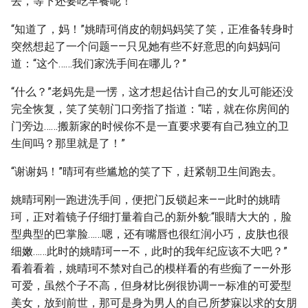
去，等下还要吃早餐呢！”
“知道了，妈！”姚晴珂俏皮的朝妈妈笑了笑，正准备转身时
突然想起了一个问题——只见她有些不好意思的向妈妈问
道：“这个……我们家洗手间在哪儿？”
“什么？”老妈先是一愣，这才想起估计自己的女儿可能还没
完全恢复，笑了笑朝门口旁指了指道：“喏，就在你房间的
门旁边……搬新家的时候你不是一直要求要有自己独立的卫
生间吗？那里就是了！”
“谢谢妈！”晴珂有些尴尬的笑了下，赶紧朝卫生间跑去。
姚晴珂刚一跑进洗手间，便把门反锁起来——此时的姚晴
珂，正对着镜子仔细打量着自己的新外貌:“眼睛大大的，脸
型典型的巴掌脸……嗯，还有嘴唇也很红润小巧，皮肤也很
细嫩……此时的姚晴珂——不，此时的我年纪应该不大吧？”
看着看着，姚晴珂不禁对自己的模样看的有些痴了——外形
可爱，虽然个子不高，但身材比例很协调——标准的可爱型
美女，放到前世，那可是身为男人的自己所梦寐以求的女朋