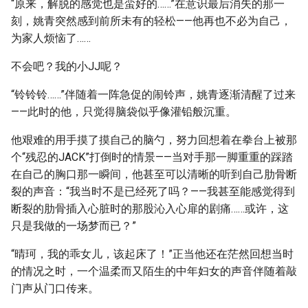
“原来，解脱的感觉也是蛮好的……”在意识最后消失的那一
刻，姚青突然感到前所未有的轻松——他再也不必为自己，
为家人烦恼了……
不会吧？我的小JJ呢？
“铃铃铃……”伴随着一阵急促的闹铃声，姚青逐渐清醒了过来
——此时的他，只觉得脑袋似乎像灌铅般沉重。
他艰难的用手摸了摸自己的脑勺，努力回想着在拳台上被那
个“残忍的JACK”打倒时的情景——当对手那一脚重重的踩踏
在自己的胸口那一瞬间，他甚至可以清晰的听到自己肋骨断
裂的声音：“我当时不是已经死了吗？——我甚至能感觉得到
断裂的肋骨插入心脏时的那股沁入心扉的剧痛……或许，这
只是我做的一场梦而已？”
“晴珂，我的乖女儿，该起床了！”正当他还在茫然回想当时
的情况之时，一个温柔而又陌生的中年妇女的声音伴随着敲
门声从门口传来。