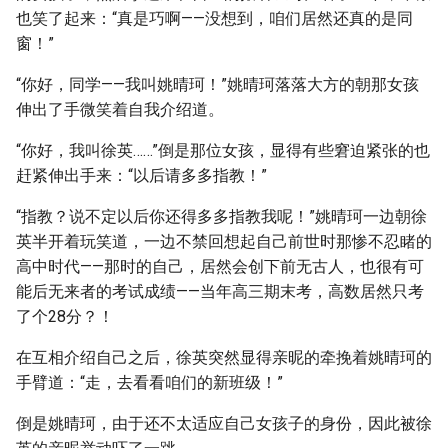
也笑了起来：“真是巧啊——没想到，咱们居然还真的是同
窗！”
“你好，同学——我叫姚晴珂！”姚晴珂落落大方的朝那女孩
伸出了手微笑着自我介绍道。
“你好，我叫徐英……”倒是那位女孩，显得有些窘迫紧张的也
赶紧伸出手来：“以后请多多指教！”
“指教？说不定以后你还得多多指教我呢！”姚晴珂一边朝徐
英半开着玩笑道，一边不禁回想起自己前世时那惨不忍睹的
高中时代——那时的自己，居然会创下前无古人，也很有可
能后无来者的考试成绩——当年高三期末考，高数居然只考
了个28分？！
在互相介绍自己之后，徐英突然显得亲昵的牵挽着姚晴珂的
手臂道：“走，去看看咱们的新班级！”
倒是姚晴珂，由于还不太适应自己女孩子的身份，因此被徐