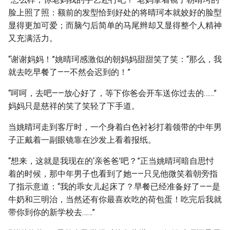
脸上照了照：额前的发型恰到好处的将晴珂本就姣好的脸型
显得更加可爱；而脑勺后简单的马尾辫却又显得整个人精神
又充满活力。
“谢谢妈妈！”姚晴珂感激似的朝妈妈甜甜笑了笑：“那么，我
就去吃早餐了——不然会迟到的！”
“呵呵，去吧——放心好了，等下你爸会开车送你过去的……”
妈妈只是慈祥的笑了笑轻了下手道。
当姚晴珂走到客厅时，一个身着白色衬衫打着领带的中年男
子正戴着一副眼镜靠在沙发上看着报纸。
“想来，这就是我现在的‘亲爸爸’吧？”正当姚晴珂暗自思忖
着的时候，那中年男子也看到了她——只见他微笑着朝旁指
了指示意道：“我的乖女儿起床了？早餐已经准备好了——是
牛奶和三明治，当然还有你最喜欢吃的荷包蛋！吃完后我就
带你到你的新学校去……”