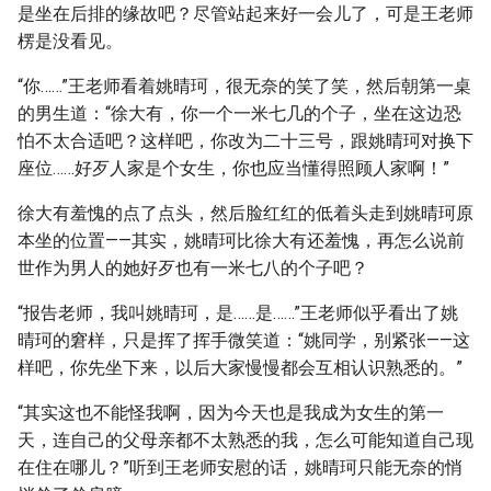
是坐在后排的缘故吧？尽管站起来好一会儿了，可是王老师
楞是没看见。
“你……”王老师看着姚晴珂，很无奈的笑了笑，然后朝第一桌
的男生道：“徐大有，你一个一米七几的个子，坐在这边恐
怕不太合适吧？这样吧，你改为二十三号，跟姚晴珂对换下
座位……好歹人家是个女生，你也应当懂得照顾人家啊！”
徐大有羞愧的点了点头，然后脸红红的低着头走到姚晴珂原
本坐的位置——其实，姚晴珂比徐大有还羞愧，再怎么说前
世作为男人的她好歹也有一米七八的个子吧？
“报告老师，我叫姚晴珂，是……是……”王老师似乎看出了姚
晴珂的窘样，只是挥了挥手微笑道：“姚同学，别紧张——这
样吧，你先坐下来，以后大家慢慢都会互相认识熟悉的。”
“其实这也不能怪我啊，因为今天也是我成为女生的第一
天，连自己的父母亲都不太熟悉的我，怎么可能知道自己现
在住在哪儿？”听到王老师安慰的话，姚晴珂只能无奈的悄