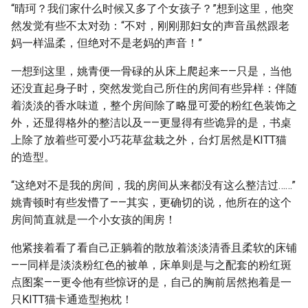
“晴珂？我们家什么时候又多了个女孩子？”想到这里，他突
然发觉有些不太对劲：“不对，刚刚那妇女的声音虽然跟老
妈一样温柔，但绝对不是老妈的声音！”
一想到这里，姚青便一骨碌的从床上爬起来——只是，当他
还没直起身子时，突然发觉自己所住的房间有些异样：伴随
着淡淡的香水味道，整个房间除了略显可爱的粉红色装饰之
外，还显得格外的整洁以及——更显得有些诡异的是，书桌
上除了放着些可爱小巧花草盆栽之外，台灯居然是KITT猫
的造型。
“这绝对不是我的房间，我的房间从来都没有这么整洁过……”
姚青顿时有些发懵了——其实，更确切的说，他所在的这个
房间简直就是一个小女孩的闺房！
他紧接着看了看自己正躺着的散放着淡淡清香且柔软的床铺
——同样是淡淡粉红色的被单，床单则是与之配套的粉红斑
点图案——更令他有些惊讶的是，自己的胸前居然抱着是一
只KITT猫卡通造型抱枕！