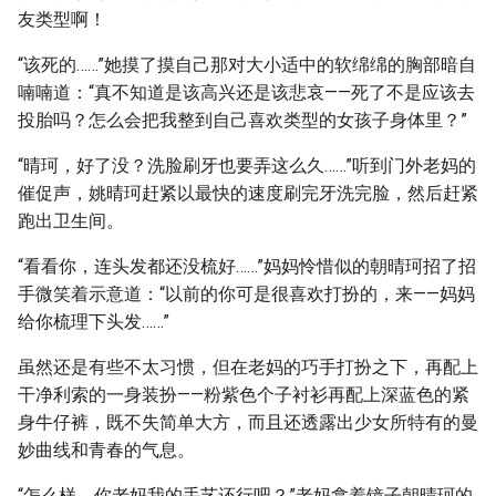
友类型啊！
“该死的……”她摸了摸自己那对大小适中的软绵绵的胸部暗自
喃喃道：“真不知道是该高兴还是该悲哀——死了不是应该去
投胎吗？怎么会把我整到自己喜欢类型的女孩子身体里？”
“晴珂，好了没？洗脸刷牙也要弄这么久……”听到门外老妈的
催促声，姚晴珂赶紧以最快的速度刷完牙洗完脸，然后赶紧
跑出卫生间。
“看看你，连头发都还没梳好……”妈妈怜惜似的朝晴珂招了招
手微笑着示意道：“以前的你可是很喜欢打扮的，来——妈妈
给你梳理下头发……”
虽然还是有些不太习惯，但在老妈的巧手打扮之下，再配上
干净利索的一身装扮——粉紫色个子衬衫再配上深蓝色的紧
身牛仔裤，既不失简单大方，而且还透露出少女所特有的曼
妙曲线和青春的气息。
“怎么样，你老妈我的手艺还行吧？”老妈拿着镜子朝晴珂的