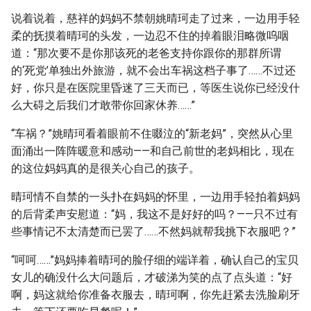
说着说着，慈祥的妈妈不禁朝姚晴珂走了过来，一边用手轻
柔的抚摸着晴珂的头发，一边忍不住的掉着眼泪略微呜咽
道：“那次要不是你那该死的老爸支持你跟你的那群所谓
的‘死党’单独出外旅游，就不会出车祸这档子事了……不过还
好，你只是在医院里昏迷了三天而已，等医生说你已经没什
么大碍之后我们才敢带你回家休养……”
“车祸？”姚晴珂看着眼前不住啜泣的“新老妈”，突然从心里
面涌出一阵阵暖意和感动——和自己前世的老妈相比，现在
的这位妈妈真的是很关心自己的孩子。
晴珂情不自禁的一头扑在妈妈的怀里，一边用手轻拍着妈妈
的后背柔声安慰道：“妈，我这不是好好的吗？——只不过有
些事情记不太清楚而已罢了……不然妈就帮我挑下衣服吧？”
“呵呵……”妈妈捧着晴珂的脸仔细的端详着，确认自己的宝贝
女儿的确没什么大问题后，才破涕为笑的点了点头道：“好
啊，妈这就给你准备衣服去，晴珂啊，你先赶紧去洗脸刷牙