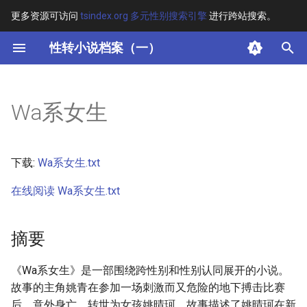
更多资源可访问
tsindex.org 多元性别搜索引擎
进行跨站搜索。
键
性转小说档案（一）
入
摘要
以
Wa系女生
开
其他信息 [Processed Page
Metadata]
始
下载:
Wa系女生.txt
搜
正文
在线阅读 Wa系女生.txt
索
摘要
《Wa系女生》是一部围绕跨性别和性别认同展开的小说。
故事的主角姚青在参加一场刺激而又危险的地下搏击比赛
后，意外身亡，转世为女孩姚晴珂。故事描述了姚晴珂在新