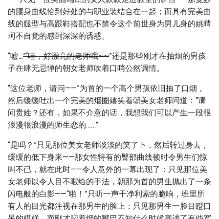
的腰身曲线恰到好处的与职业装结合在一起；而具有完美曲
线的腿型与高跟鞋搭配也不禁令这个前世身为男儿身的姚晴
珂不自觉的感到深深的诱惑。
“嘘
”“哇，好漂亮的老师哦~~
”还是那些刚才在抽烟的男孩
~
子在肆无忌惮的朝女老师吹着口哨公然调情。
“这位老师，请问——”为首的一个高个男孩依旧抽了口烟，
然后缓缓吐出一个完美的烟圈嬉笑着朝美女老师问道：“请
问贵姓？还有，如果不介意的话，我想我们可以产生一段很
浪漫很浪漫的师生恋的……”
“是吗？”只见那位美女老师淡淡的笑了下，然后转过身去，
缓缓的低下身来——那女性特有的臀部曲线顿时令男生们惊
叫不已，就在此时——令人意外的一幕出现了：只见那位美
女老师以令人目不暇给的手法，朝那为首的男生抛出了一条
闪电般的白影——“啪！”只听一声干净利索的脆响，班里所
有人的目光都注视在那男生的脸上：只见那男生一脸目瞪口
呆的模样，而刚才叼着烟的嘴巴不知什么时候塞进了有些宽