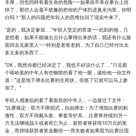
丰厚，但也同样有着生命的危险——如果你不幸在拳台上挂
掉了，那些人会毫不犹豫的把你的尸体扔进臭水沟里，你明
白吗？”那人的问题把年轻人的思维拉回了现实中来了。
“是的，我决定参加……”年轻人坚定的答道——此刻的他，只
是想着：如果不能做出点什么事情出来的话，我还有什么脸
面回去见家里人——特别是老爸老妈，为了自己已经付出太
多太多的东西了……
“OK，既然你都已经决定了，我也不好说什么了……”只见那
个嘻哈装的中年人有些惋惜的看了他一眼，递给他一份文件
道：“这是地下搏击比赛的生死状，你签了它就可以马上参
加了。”
年轻人感激似的看了看面前的中年人，一边接过了文件：
“比赛规定：双方不限招式，自由搏击；为了增加比赛的刺
激性，双方不得戴头套、拳套等护具……比赛将持续到另一
方无法继续战斗或者死亡为止，获胜者将获得10万元的奖
金，而持续获胜者奖金翻倍——而失败者如果因为比赛出现