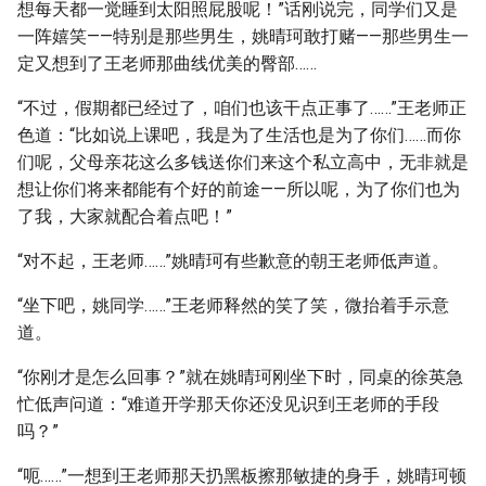
想每天都一觉睡到太阳照屁股呢！”话刚说完，同学们又是
一阵嬉笑——特别是那些男生，姚晴珂敢打赌——那些男生一
定又想到了王老师那曲线优美的臀部……
“不过，假期都已经过了，咱们也该干点正事了……”王老师正
色道：“比如说上课吧，我是为了生活也是为了你们……而你
们呢，父母亲花这么多钱送你们来这个私立高中，无非就是
想让你们将来都能有个好的前途——所以呢，为了你们也为
了我，大家就配合着点吧！”
“对不起，王老师……”姚晴珂有些歉意的朝王老师低声道。
“坐下吧，姚同学……”王老师释然的笑了笑，微抬着手示意
道。
“你刚才是怎么回事？”就在姚晴珂刚坐下时，同桌的徐英急
忙低声问道：“难道开学那天你还没见识到王老师的手段
吗？”
“呃……”一想到王老师那天扔黑板擦那敏捷的身手，姚晴珂顿