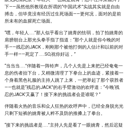
下——虽然他所教现在所谓的“中国武术”实战其实就是自由
搏击，但毕竟没有经历过生死场面——更何况，面对的是前
所未有的血腥死亡场面。
“嘿，年轻人……”那人似乎看出了姚青的怯弱，拍了拍姚青的
肩膀朝台上那光头拳手指了指道：“那个人就是你今晚的对
手——残忍的JACK，刚刚那个被他打倒的人估计和以前的对
手一样——死定了……SO,祝你好运，”
“当当当……”伴随着一阵铃声，几个人先是上来把已经奄奄一
息的伤者抬下台，又稍微清理了下拳台上的血迹，紧接着一
个身着黑色礼服的主持人跳了上来，一把举起了那个获胜者
——也就是“残忍的JACK”的右手臂激动的欢呼道：“今晚‘残
忍的JACK’又赢了！接下来的挑战者会是谁呢？”
伴随着火热的音乐和众人狂热的欢呼声中，已经全身脱光光
只剩下短裤的姚青被人粹不及防的推搡上了拳台。
“接下来的挑战者是……”主持人先是看了一眼姚青，然后迟疑