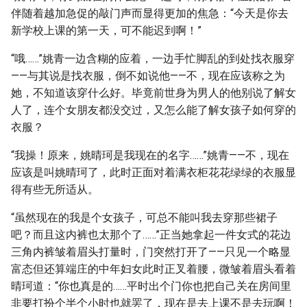
伴随着越加急促的敲门声而显得更加的焦急：“今天是你去
新学校上课的第一天，可不能迟到啊！”
“哦……”姚青一边含糊的应着，一边手忙脚乱的到处找衣服穿
——与其说是找衣服，倒不如说他——不，现在应该称之为
她，不知道该穿什么好。毕竟前世身为男人的他别说了解女
人了，连个女朋友都没交过，又怎么能了解女孩子如何穿的
衣服？
“我操！原来，姚晴珂是我现在的名字……”姚青——不，现在
应该是叫姚晴珂了，此时正面对着满衣柜花花绿绿的衣服显
得有些无所适从。
“虽然现在的我是个女孩子，可总不能叫我去穿那些裙子
吧？而且这内裤也太那个了……”正当她拿起一件女式的花边
三角内裤皱着眉头打量时，门突然打开了——只见一个略显
富态但还算端庄的中年妇女此时正叉着腰，微皱着眉头看着
晴珂道：“你也真是的……平时出个门你也把自己关在房间里
非要打扮个半个小时也就罢了，现在是去上课不是去玩啊！