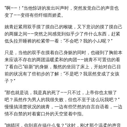
“啊——！”当他惊讶的发出叫声时，突然发觉自己的声音也
变了——变得有些纤细而娇柔。
姚青赶紧用双手摸了摸自己的喉咙，又下意识的摸了摸自己
的两腿之间——突然之间感觉到似乎少了件什么东西，赶紧
低头拉开睡裤的松紧带一看：“不会吧？我的小JJ呢？”
只是，当他的双手在摸着自己身躯的同时，也碰到了胸前本
来应该不存在的两团温暖柔和的肉团——姚青不可置信的看
了看自己“崭新”的身躯，颓然的坐回了床上，开始对自己目
前的状况有了些初步的了解：“不是吧？我居然变成了女孩
子？”
“那也就是说，我是真的死了——只不过，上帝你也太狠了
吧？虽然作为男人的我很失败，但也不至于这么玩我吧？”
慢慢搞清楚状况的姚青，一边有些茫然的自言自语着，一边
情不自禁的对着窗口外的天空竖着中指。
“姚晴珂，你到底在搞什么鬼？”这时，刚才那个温柔的声音