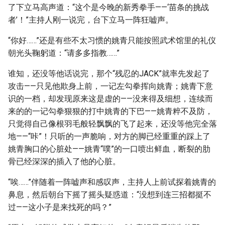
了下立马高声道：“这个是今晚的新秀拳手——‘苗条的挑战
者’！”主持人刚一说完，台下立马一阵狂嘘声。
“你好……”还是有些不太习惯的姚青只能按照武术馆里的礼仪
朝光头鞠躬道：“请多多指教……”
谁知，还没等他话说完，那个“残忍的JACK”就率先发起了
攻击——只见他欺身上前，一记左勾拳挥向姚青；姚青下意
识的一档，却发现原来这是虚的——没来得及细想，连续而
来的的一记勾拳狠狠的打中姚青的下巴——姚青粹不及防，
只觉得自己像根羽毛般轻飘飘的飞了起来，还没等他完全落
地——“咔”！只听的一声脆响，对方的脚已经重重的踩上了
姚青胸口的心脏处——姚青“噗”的一口喷出鲜血，断裂的肋
骨已经深深的插入了他的心脏。
“唉……”伴随着一阵嘘声和感叹声，主持人上前试探着姚青的
鼻息，然后朝台下摇了摇头疑惑道：“没想到连三招都挺不
过——这小子是来找死的吗？”