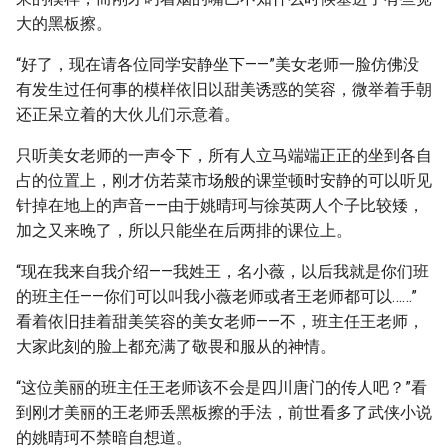
大的黑板擦。
“好了，现在请各位同学安静坐下——”美女老师一脸仿佛没
有发生过任何事的模样依旧以甜美诱惑的笑容，微举着手朝
还正呆立着的大伙儿们示意着。
只听美女老师的一声令下，所有人立马端端正正的坐到各自
占的位置上，刚才仿若菜市场般的课堂顿时安静的可以听见
针掉在地上的声音——由于姚晴珂与徐英两人个子比较矮，
加之又来晚了，所以只能坐在后两排的课位上。
“现在我来自我介绍——我姓王，名小薇，以后我就是你们班
的班主任——你们可以叫我小薇老师或者王老师都可以……”
看着依旧挂着甜美笑容的美女老师——不，班主任王老师，
大家此刻的脸上都充满了敬畏和服从的神情。
“这位美丽的班主任王老师该不会是四川唐门的传人吧？”看
到刚才美丽的王老师丢黑板擦的手法，前世看多了武侠小说
的姚晴珂不禁暗自想道。