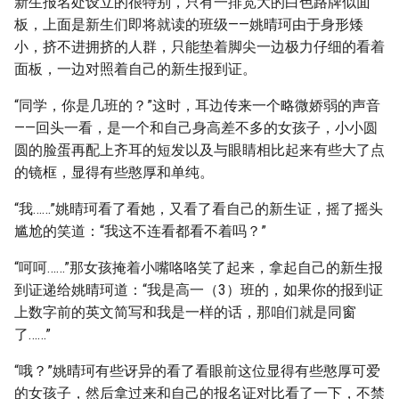
新生报名处设立的很特别，只有一排宽大的白色路牌似面
板，上面是新生们即将就读的班级——姚晴珂由于身形矮
小，挤不进拥挤的人群，只能垫着脚尖一边极力仔细的看着
面板，一边对照着自己的新生报到证。
“同学，你是几班的？”这时，耳边传来一个略微娇弱的声音
——回头一看，是一个和自己身高差不多的女孩子，小小圆
圆的脸蛋再配上齐耳的短发以及与眼睛相比起来有些大了点
的镜框，显得有些憨厚和单纯。
“我……”姚晴珂看了看她，又看了看自己的新生证，摇了摇头
尴尬的笑道：“我这不连看都看不着吗？”
“呵呵……”那女孩掩着小嘴咯咯笑了起来，拿起自己的新生报
到证递给姚晴珂道：“我是高一（3）班的，如果你的报到证
上数字前的英文简写和我是一样的话，那咱们就是同窗
了……”
“哦？”姚晴珂有些讶异的看了看眼前这位显得有些憨厚可爱
的女孩子，然后拿过来和自己的报名证对比看了一下，不禁