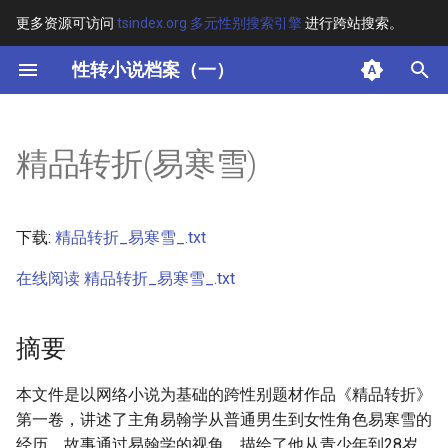
更多资源可访问
tsindex.org 多元性别搜索引擎
进行跨站搜索。
键
性转小说档案（一）
入
摘要
以
精品转折(易寒雪)
开
其他信息 [Processed Page
Metadata]
始
下载:
精品转折_易寒雪_.txt
搜
正文
在线阅读 精品转折_易寒雪_.txt
索
摘要
本文件是以网络小说为基础的跨性别题材作品《精品转折》
第一卷，讲述了主角易翰学从普通男生到女性角色易寒雪的
经历。故事通过易翰学的视角，描绘了他从青少年到28岁