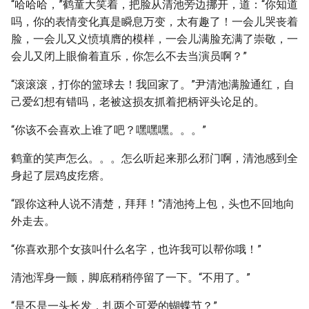
“哈哈哈，”鹤童大笑着，把脸从清池旁边挪开，道：“你知道
吗，你的表情变化真是瞬息万变，太有趣了！一会儿哭丧着
脸，一会儿又义愤填膺的模样，一会儿满脸充满了崇敬，一
会儿又闭上眼偷着直乐，你怎么不去当演员啊？”
“滚滚滚，打你的篮球去！我回家了。”尹清池满脸通红，自
己爱幻想有错吗，老被这损友抓着把柄评头论足的。
“你该不会喜欢上谁了吧？嘿嘿嘿。。。”
鹤童的笑声怎么。。。怎么听起来那么邪门啊，清池感到全
身起了层鸡皮疙瘩。
“跟你这种人说不清楚，拜拜！”清池挎上包，头也不回地向
外走去。
“你喜欢那个女孩叫什么名字，也许我可以帮你哦！”
清池浑身一颤，脚底稍稍停留了一下。“不用了。”
“是不是一头长发，扎两个可爱的蝴蝶节？”