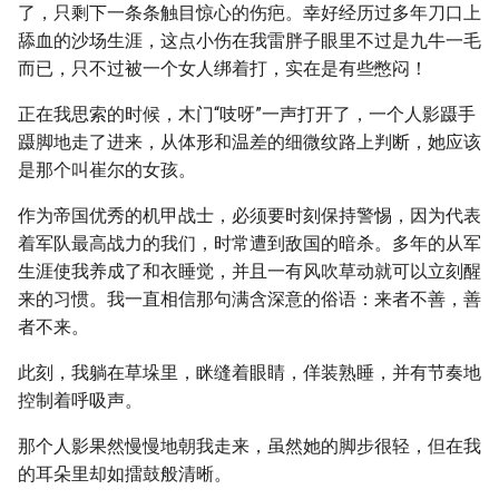
了，只剩下一条条触目惊心的伤疤。幸好经历过多年刀口上
舔血的沙场生涯，这点小伤在我雷胖子眼里不过是九牛一毛
而已，只不过被一个女人绑着打，实在是有些憋闷！
正在我思索的时候，木门“吱呀”一声打开了，一个人影蹑手
蹑脚地走了进来，从体形和温差的细微纹路上判断，她应该
是那个叫崔尔的女孩。
作为帝国优秀的机甲战士，必须要时刻保持警惕，因为代表
着军队最高战力的我们，时常遭到敌国的暗杀。多年的从军
生涯使我养成了和衣睡觉，并且一有风吹草动就可以立刻醒
来的习惯。我一直相信那句满含深意的俗语：来者不善，善
者不来。
此刻，我躺在草垛里，眯缝着眼睛，佯装熟睡，并有节奏地
控制着呼吸声。
那个人影果然慢慢地朝我走来，虽然她的脚步很轻，但在我
的耳朵里却如擂鼓般清晰。