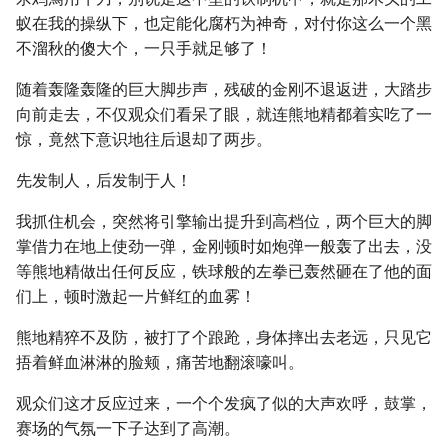
蚁在我的操纵下，也定能化腐朽为神奇，对付你这么一个黑
不溜秋的傻大个，一只手就足够了！
随着轰隆轰隆的巨大脚步声，残破的金刚不退返进，大踏步
向前走去，不仅观众们看呆了眼，就连熊地精都着实吃了一
惊，竟然下意识地往后退却了两步。
先发制人，后发制于人！
我抓住机会，突然将引擎输出提升到高档位，两个巨大的脚
掌借力在地上使劲一弹，金刚顿时如炮弹一般轰了出去，没
等熊地精做出任何反应，铁球般的左拳已轰然砸在了他的面
们上，顿时激起一片鲜红的血雾！
熊地精猝不及防，被打了个踉跄，身体摔出去老远，只见它
捂着鲜血淋淋的脸颊，痛苦地翻滚嚎叫。
观众们这才反应过来，一个个发疯了似的大声欢呼，鼓掌，
赛场的气氛一下子达到了高潮。