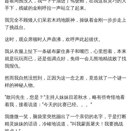
趁着周围没人，我一下子溜进了驾驶舱，在我这双灵巧的大
手下，残破的金刚呼拉一声站立了起来。
我完全不顾矮人们呆若木鸡地眼神，操纵着金刚一步步走上
了挑战台。
这时，观众席顿时人声鼎沸，欢呼声此起彼伏。
我从衣服上扯下一条破布蒙住鼻子和嘴巴，心里想着，本来
就是玩玩而已，还是低调点好，免得一会儿熊地精战败了找
我报仇。
然而我自然没想到，正因为这一念之差，竟造就了一个谜一
样的神秘人物。
“敢问先生，您是？”主持人妹妹目若秋水，略有些奇怪地看
着我，接着说道：“今天的比赛已经。。。”
我微微一笑，脑袋里突然蹦出了一个亲切的名字，于是打断
精灵妹妹的话语，冷峻地说道，“叫我蒙面屠夫！我要挑战