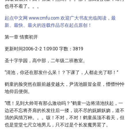
也寻不着了。。。
起点中文网 www.cmfu.com 欢迎广大书友光临阅读，最
新、最快、最火的连载作品尽在起点原创！
第一章 情窦初开
更新时间2006-2-2 1:09:00 字数：3819
圣十字学园，高中部，二年级二班教室。
“清池，你还在那发什么呆！？下课了，人都走光了耶！”
鹤童的脸突然在眼前越变越大，尹清池眼冒金星，懵懵忡忡
地仰后便倒。
“嘿！见到大帅哥有那么激动吗？”鹤童一边将清池扶起，一
边还不忘将齐肩的长发往后一搂，说不尽的妩媚妖娆，道不
清的风情万种。。。咳！不对，不对！鹤童虽顶不着天，但
也是堂堂七尺立地男儿，只不过是个长发魔男罢了。