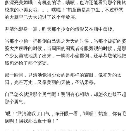
多漂亮美媚哦！有机会的话，啧啧，也许还能看到那个刚转
校来的小美女哦。。。嘿嘿！”鹤童虽是高中生，不过罪恶
的大脑早已大大超过了这个年龄层。
尹清池混身一震，昨天那个少女的倩影又在脑中盘旋。
当那个小偷一把推倒自己逃之夭夭的时候，当那个被窃的婆
婆大声疾呼的时候，当周围的围观者冷眼旁观的时候，是那
个少女勇敢地跳了出来，一脚将小偷撂倒，还恭恭敬敬地把
钱包还给了那个婆婆。
那一瞬间，尹清池觉得少女的是那样的耀眼，像初升的太
阳，光芒万丈，又像美丽的天使，圣洁肃穆。
自己怎么就没那个勇气呢！明明有心相助，却怎么也鼓不起
那个勇气。
“哎！”尹清池叹了口气，睁开眼一看，“啊呀！鹤童，你有毛
病啊！挨我那么近干嘛！”