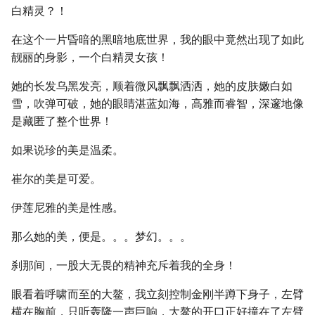
白精灵？！
在这个一片昏暗的黑暗地底世界，我的眼中竟然出现了如此
靓丽的身影，一个白精灵女孩！
她的长发乌黑发亮，顺着微风飘飘洒洒，她的皮肤嫩白如
雪，吹弹可破，她的眼睛湛蓝如海，高雅而睿智，深邃地像
是藏匿了整个世界！
如果说珍的美是温柔。
崔尔的美是可爱。
伊莲尼雅的美是性感。
那么她的美，便是。。。梦幻。。。
刹那间，一股大无畏的精神充斥着我的全身！
眼看着呼啸而至的大鳌，我立刻控制金刚半蹲下身子，左臂
横在胸前，只听轰隆一声巨响，大鳌的开口正好撞在了左臂