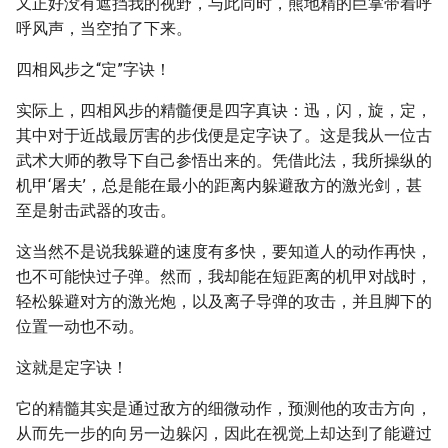
又正好没有遮挡我的视野，与此同时，熊地精的巨掌带着呼
呼风声，当空拍了下来。
四相风步之“定”字诀！
实际上，四相风步的精髓便是四字真诀：迅，闪，旋，定，
其中对于近战最厉害的步伐便是定字诀了。这是我从一位古
武术大师的教导下自己参悟出来的。凭借此法，我所操纵的
机甲‘屠夫’，总是能在最小的距离内躲避敌方的激光剑，甚
至是射击武器的攻击。
这当然不是说我躲避的速度有多快，要知道人的动作再快，
也不可能快过子弹。然而，我却能在短距离的机甲对战时，
轻松躲避对方的激光炮，以及离子导弹的攻击，并且脚下的
位置一动也不动。
这就是定字诀！
它的精髓其实是通过敌方的细微动作，预测他的攻击方向，
从而先一步的向另一边躲闪，因此在视觉上却达到了能避过