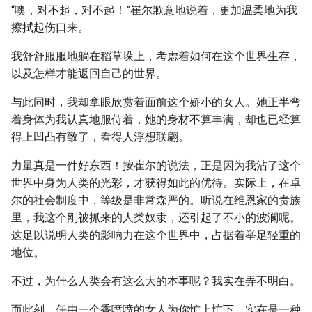
“噢，对不起，对不起！”崔尔歉意地说着，更加温柔地为我
擦拭起伤口来。
我舒舒服服地躺在稻草垛上，考虑着如何在这个世界生存，
以及怎样才能返回自己的世界。
与此同时，我却拿眼欣赏着面前这个娇小的女人。她正半弯
着身体为我认真地服侍着，她的身材不算丰满，却也已经算
得上凹凸有致了，看得人浮想联翩。
力量真是一件好东西！按崔尔的说法，正是因为我沾了这个
世界中身为人类的光彩，才获得如此的优待。实际上，在卓
尔的社会制度中，等级是非常森严的。听说在维恩家的贵族
里，我这个刚被抓来的人类奴隶，还引起了不小的波澜呢。
这足以说明人类的影响力在这个世界中，占据着举足轻重的
地位。
不过，为什么人类会有这么大的本事呢？我实在弄不明白。
而此刻，任由一个香喷喷的女人为你忙上忙下，实在是一种