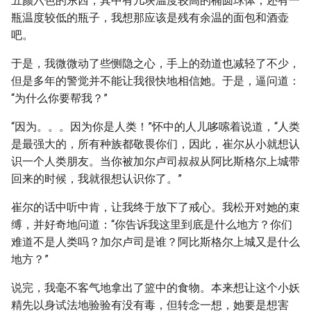
五颜六色的东西，其中有几块温度较高的椭圆球体，还有一
瓶温度较低的瓶子，我想那应该是残有余温的面包和酒壶
吧。
于是，我微微动了些恻隐之心，手上的劲道也减轻了不少，
但是多年的警觉并不能让我很快地相信她。于是，逼问道：
“为什么你要帮我？”
“因为。。。因为你是人类！”怀中的人儿哆嗦着说道，“人类
是最强大的，所有种族都敬畏你们，因此，崔尔从小就想认
识一个人类朋友。当你被加尔卢司叔叔从阿比斯格尔上城带
回来的时候，我就很想认识你了。”
崔尔的话中听中肯，让我终于放下了戒心。我松开对她的束
缚，并好奇地问道：“你告诉我这里到底是什么地方？你们
难道不是人类吗？加尔卢司是谁？阿比斯格尔上城又是什么
地方？”
说完，我毫不客气地拿出了篮中的食物。本来想让这个小妖
精先以身试法地验验有没有毒，但转念一想，她要是想害