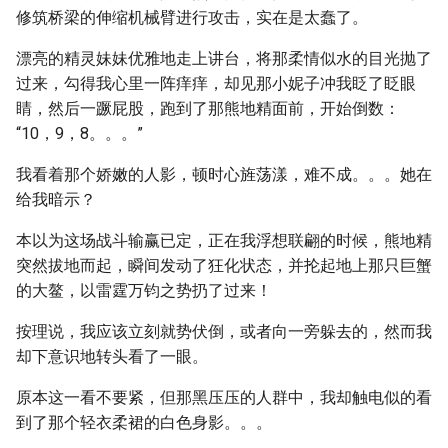
修筑桥梁的伸缩机械臂进行攻击，实在是太蠢了。
漂亮的精灵妹妹优雅地走上讲台，将那柔情似水的目光抛了
过来，勾得我心里一阵痒痒，却见那小妮子冲我眨了眨眼
睛，然后一蹶屁股，跑到了那熊地精面前，开始倒数：
“10，9，8。。。”
我看着那个娇嫩的人影，顿时心旌荡漾，难不成。。。她在
给我暗示？
本以为这场战斗输赢已定，正在我浮想联翩的时候，熊地精
突然拔地而起，瞬间发动了狂化状态，并抡起地上那只巨蟹
的大鳌，以雷霆万钧之势扔了过来！
按理说，我应该立刻就势伏倒，或者向一旁躲去的，然而我
却下意识地转头看了一眼。
原本这一看不要紧，但那黑压压的人群中，我却触电似的看
到了那个轻衣柔裙的白色身影。。。