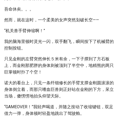
吾命休矣。。。
然而，就在这时，一个柔美的女声突然划破长空——
“机关兽手臂伸缩啊！”
我的脑海里顿时灵光一闪，双手翻飞，瞬间按下了机械臂的
控制按钮。
只见金刚的左臂突然伸长５米有余，一下子撑到了方石板
上，而金刚那肥胖的身体则被顶到了半空中，地精熊的两只
巨掌顿时扑了个空！
诺大的看台上，只见一条纤细修长的手臂支撑金刚圆滚滚的
身体倒立着，而那只嗜血巨兽则正好站在金刚的下方，呆立
当场，傻愣愣地抬头仰望天际。
“GAMEOVER！”我轻声喝道，并随之按动了收缩键钮，双足
借力一弹，身体顿时轻盈地跳出了驾驶舱。