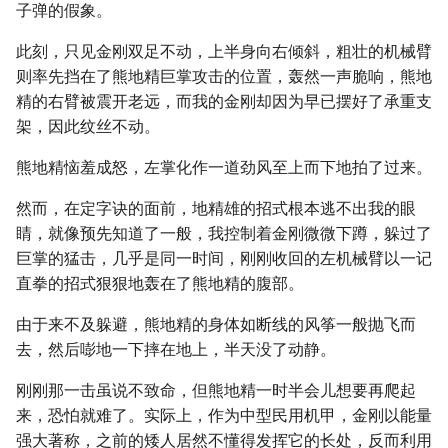
子弹的假象。
此刻，只见金刚双足不动，上半身向右倾斜，粗壮的机械臂
则率先挡在了熊地精巨掌攻击的位置，轰然一声脆响，熊地
精的右臂被震开老远，而我的金刚却因为早已摆好了承重支
架，因此纹丝不动。
熊地精恼羞成怒，左掌化作一道劲风至上而下地拍了过来。
然而，在定字诀的面前，地精雄的招式根本逃不出我的眼
睛，就像预先知道了一般，我控制着金刚微微下蹲，躲过了
巨掌的猛击，几乎是同一时间，刚刚收回的左机械臂以一记
直拳的招式狠狠地轰在了熊地精的腹部。
由于来不及躲避，熊地精的身体如断线的风筝一般抛飞而
去，然后嘭地一下摔在地上，半天没了动静。
刚刚那一击虽说不致命，但熊地精一时半会儿想要再爬起
来，恐怕就难了。实际上，作为中型民用机甲，金刚以能量
强大著称，之前的矮人居然不懂得发挥它的长处，反而利用