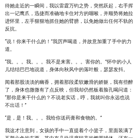
待她走近的一瞬间，我以雷霆万钧之势，突然跃起，右手挥
出一记鹰爪，迅捷而准确地卡住对方的咽喉，并顺势将她拉
进怀里，左手狠狠地抓住她的臂膀，以免她做出任何不轨的
反抗。
“说！你来干什么的！”我厉声喝道，并故意加重了手中的力
道。
“我。。。我。。。我不是来害。。。害你的。”怀中的小人
儿结结巴巴地说道，身体向秋风中的落叶般，瑟瑟发抖。
闻着那股淡淡的幽香，拥着那段柔软嫩滑的娇躯，我有些醉
了，身体也微微有了点反映，但我却仍然板着脸孔喝问道：
“那你是来干什么的？不说老实话，哼，我就叫你永远也说
不出话！”
“是，是！我。。。我给你送药膏和食物的。”
我这才注意到，女孩的手中一直提着个小篮子，里面装满了