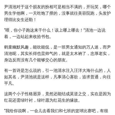
尹清池对于这个损友的扮相可是相当不满的，开玩笑，哪个
男生学他啊，一天吃饱了撑的，没事就往美容院跑，头发护
理得比女生还勤！
“喂，你小子跑这来干什么！该上哪上哪去！”清池一边说
着，一边站起来收拾书包。
鹤童幽默风趣，能吹能侃，是一班男女通知的万人迷，而尹
清池呢，其实长得也蛮帅气的，就是太木衲了，忠厚老实，
身边反而没有几个能够交心的朋友。
有一首诗是怎么说的，引一池清水注入汪洋大海什么的，人
如其名，尹清池就是这样，凡事清心寡欲，追求普通，向往
平凡。
这两个小子性格迥异，竟然还能结成莫逆之交，实在是因为
红花还需绿叶衬，绿叶愿为红花生的缘故。
“我给你说啊，一会儿去看我们和七班的篮球比赛吧，有很