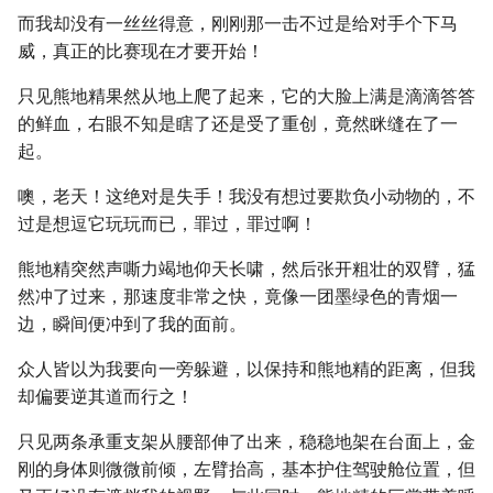
而我却没有一丝丝得意，刚刚那一击不过是给对手个下马
威，真正的比赛现在才要开始！
只见熊地精果然从地上爬了起来，它的大脸上满是滴滴答答
的鲜血，右眼不知是瞎了还是受了重创，竟然眯缝在了一
起。
噢，老天！这绝对是失手！我没有想过要欺负小动物的，不
过是想逗它玩玩而已，罪过，罪过啊！
熊地精突然声嘶力竭地仰天长啸，然后张开粗壮的双臂，猛
然冲了过来，那速度非常之快，竟像一团墨绿色的青烟一
边，瞬间便冲到了我的面前。
众人皆以为我要向一旁躲避，以保持和熊地精的距离，但我
却偏要逆其道而行之！
只见两条承重支架从腰部伸了出来，稳稳地架在台面上，金
刚的身体则微微前倾，左臂抬高，基本护住驾驶舱位置，但