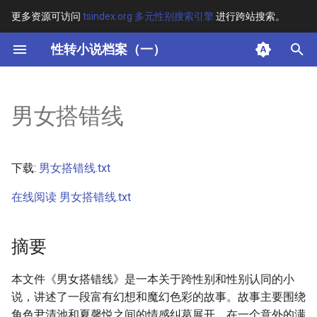
更多资源可访问
tsindex.org 多元性别搜索引擎
进行跨站搜索。
键
性转小说档案（一）
入
摘要
以
男女搭错线
开
其他信息 [Processed Page
Metadata]
始
下载:
男女搭错线.txt
搜
正文
在线阅读 男女搭错线.txt
索
摘要
本文件《男女搭错线》是一本关于跨性别和性别认同的小
说，讲述了一段富有幻想和魔幻色彩的故事。故事主要围绕
角色尹清池和夏馨悦之间的情感纠葛展开。在一个意外的满