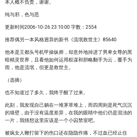
本人概不负责，谢谢。
纯与邪，色与恶
更新时间2006-10-26 23:10:00 字数：2554
推荐偶另一本风格迥异的新书《流氓救世主》85640
他本是王都头号机甲操纵师，却意外地掉进了男卑女尊的黑
暗精灵世界，且看他如何运用权谋和胆略翻手为云，覆手为
雨，他是流氓，但更是救世主。
（选摘）
也不知道过了多久，我终于醒了过来。
此刻，我发现自己躺在一堆茅草堆上，而四周则是死气沉沉
的墙壁，由于没有温度差异，在我的眼睛中他们仍是混浊的
一片，我猜想这里应该是一个小囚禁室吧。
被疯女人鞭打留下的伤口还在隐隐作痛，不过血已经止住