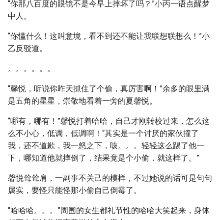
“你那八百度的眼镜不是今早上摔坏了吗？”小丙一语点醒梦
中人。
“你懂什么！这叫意境，看不到还不能让我联想联想么！”小
乙反驳道。
。。。。。。
“馨悦，听说你昨天抓住了个偷，真厉害啊！”余多的眼里满
是五角的星星，崇敬地看着一旁的夏馨悦。
“哪有，哪有！”馨悦打着哈哈，自己才刚转校过来，怎么这
么不小心，低调，低调啊！“其实是一个讨厌的家伙撞了
我，还不道歉，我一怒之下，咳。。。轻轻这么踢了他一
下，哪知道他就摔倒了，结果竟是个小偷，就这样了。”
馨悦耸耸肩，一副事不关己的模样，不过她说的话可是句句
属实，要怪只能怪那小偷自己倒霉了。
“哈哈哈。。。”周围的女生都礼节性的哈哈大笑起来，身体