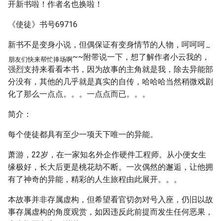
开新书啦！作者名也换啦！
《使徒》书号69716
新书不是变身小说，但偶保证有变身情节的人物，呵呵呵
~
~~附带说一下，想了解作者小云我的，
朋友们快来帮忙捧场啊
强烈支持来看看本书，因为故事的主角就是我，除去异能部
分没有，其他的几乎就是真实的自传，哈哈哈当然稍微戏剧
化了那么一点点。。。一点点而已。。。
简介：
每个使徒都具有至少一项天下唯一的异能。
萧游，22岁，在一家知名外企作硬件工程师。从小便女生
缘极好，长大后更是桃花劫不断。一次偶然的邂逅，让他拥
有了神奇的异能，精彩的人生旅程由此展开。。。
本故事并非存属虚构，但希望看官切勿对号入座，仍旧以故
事存属虚构的角度观赏，如因违反此前提而发生任何恶果，