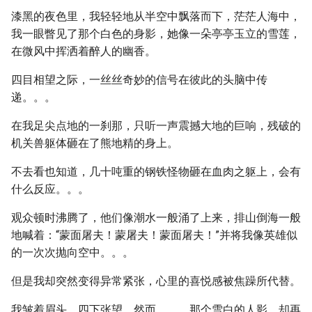
漆黑的夜色里，我轻轻地从半空中飘落而下，茫茫人海中，
我一眼瞥见了那个白色的身影，她像一朵亭亭玉立的雪莲，
在微风中挥洒着醉人的幽香。
四目相望之际，一丝丝奇妙的信号在彼此的头脑中传
递。。。
在我足尖点地的一刹那，只听一声震撼大地的巨响，残破的
机关兽躯体砸在了熊地精的身上。
不去看也知道，几十吨重的钢铁怪物砸在血肉之躯上，会有
什么反应。。。
观众顿时沸腾了，他们像潮水一般涌了上来，排山倒海一般
地喊着：“蒙面屠夫！蒙屠夫！蒙面屠夫！”并将我像英雄似
的一次次抛向空中。。。
但是我却突然变得异常紧张，心里的喜悦感被焦躁所代替。
我皱着眉头，四下张望，然而。。。那个雪白的人影，却再