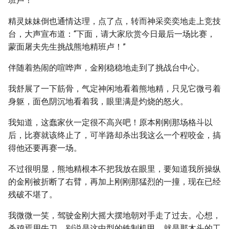
班卢！”
精灵妹妹倒也通情达理，点了点，转而神采奕奕地走上竞技
台，大声宣布道：“下面，请大家欣赏今日最后一场比赛，
蒙面屠夫先生挑战熊地精班卢！”
伴随着热闹的喧哗声，金刚稳稳地走到了挑战台中心。
我舒展了一下筋骨，气定神闲地看着熊地精，只见它微弓着
身躯，面色阴沉地看着我，眼里满是灼烧的怒火。
我知道，这蠢家伙一定很不高兴吧！原本刚刚那场格斗以
后，比赛就该终止了，可半路却杀出我这么一个程咬金，搞
得他还要再赛一场。
不过很明显，熊地精根本不把我放在眼里，要知道我所操纵
的金刚被折断了右臂，再加上刚刚那猛烈的一撞，现在已经
残破不堪了。
我微微一笑，驾驶金刚大摇大摆地朝对手走了过去。心想，
杀鸡焉用牛刀，别说是这中型的铁制机甲，就是那木头的工