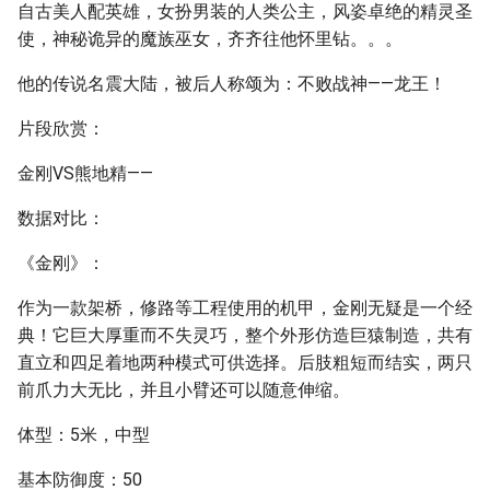
自古美人配英雄，女扮男装的人类公主，风姿卓绝的精灵圣
使，神秘诡异的魔族巫女，齐齐往他怀里钻。。。
他的传说名震大陆，被后人称颂为：不败战神——龙王！
片段欣赏：
金刚VS熊地精——
数据对比：
《金刚》：
作为一款架桥，修路等工程使用的机甲，金刚无疑是一个经
典！它巨大厚重而不失灵巧，整个外形仿造巨猿制造，共有
直立和四足着地两种模式可供选择。后肢粗短而结实，两只
前爪力大无比，并且小臂还可以随意伸缩。
体型：5米，中型
基本防御度：50