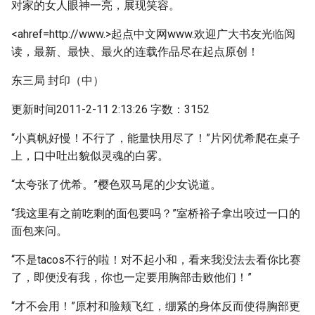
对家的女人眼神一亮，展现笑容。
<ahref=http://www.>起点中文网www.欢迎广大书友光临阅
读，最新、最快、最火的连载作品尽在起点原创！
东三局 封印（中）
更新时间2011-2-11 2:13:26 字数：3152
“小真帆好慢！不行了，能量快用尽了！”片冈优希爬在桌子
上，口中吐出貌似灵魂的白雾。
“太夸张了优希。”樱色双马尾的少女说道。
“我这里有之前吃剩的面包要吗？”室桥裕子拿出咬过一口的
面包来问。
“不是tacos不行的啦！对不起小和，看来我没法去看你比赛
了，即便没有我，你也一定要用胸部击败他们！”
“才不会用！”原村和脸颊飞红，绷紧的身体反而使得胸部更