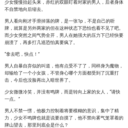
少女慢慢抬起头来，赤红的双眼盯着对家的男人，后者身体
不自禁地向后缩去。
男人看向刚才手滑掉落的牌，是一张1p，不是自己的听
牌，就算是另外两家的但在这种状态下恐怕也看不见了吧。
而少女突然之间气势全开，男人在她强大的压力下已经快要
崩溃了，再多打几巡恐怕真要疯了。
“拿去吧，快点！”
男人自暴自弃似的叫道，他有点受不了了，同样身为魔物，
却输给了一个小女孩，不管身心哪个方面都受到了沉重打
击，今后也没脸再出入暗世界了。
少女微微冷笑，并没有鸣牌，而是转向上家的女人，“请快
一点。”
男人不禁一愣，他极力控制着将要模糊的意识，集中了精
力，少女不鸣牌也就是说要自摸了，他不禁向雾气笼罩着的
牌山望去，那里到底会是什么？