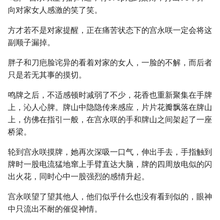
向对家女人感激的笑了笑。
方才若不是对家提醒，正在痛苦状态下的宫永咲一定会将这
副顺子漏掉。
胖子和刀疤脸诧异的看着对家的女人，一脸的不解，而后者
只是若无其事的摸切。
鸣牌之后，不适感顿时减弱了不少，花香也重新聚集在手牌
上，沁人心脾。牌山中隐隐传来感应，片片花瓣飘落在牌山
上，仿佛在指引一般，在宫永咲的手和牌山之间架起了一座
桥梁。
轮到宫永咲摸牌，她再次深吸一口气，伸出手去，手指触到
牌时一股电流猛地窜上手臂直达大脑，牌的四周放电似的闪
出火花，同时心中一股强烈的感情升起。
宫永咲望了望其他人，他们似乎什么也没有看到似的，眼神
中只流出不耐的催促神情。