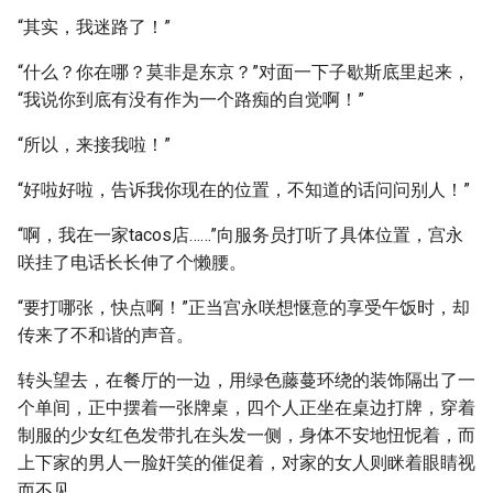
“其实，我迷路了！”
“什么？你在哪？莫非是东京？”对面一下子歇斯底里起来，
“我说你到底有没有作为一个路痴的自觉啊！”
“所以，来接我啦！”
“好啦好啦，告诉我你现在的位置，不知道的话问问别人！”
“啊，我在一家tacos店……”向服务员打听了具体位置，宫永
咲挂了电话长长伸了个懒腰。
“要打哪张，快点啊！”正当宫永咲想惬意的享受午饭时，却
传来了不和谐的声音。
转头望去，在餐厅的一边，用绿色藤蔓环绕的装饰隔出了一
个单间，正中摆着一张牌桌，四个人正坐在桌边打牌，穿着
制服的少女红色发带扎在头发一侧，身体不安地忸怩着，而
上下家的男人一脸奸笑的催促着，对家的女人则眯着眼睛视
而不见。