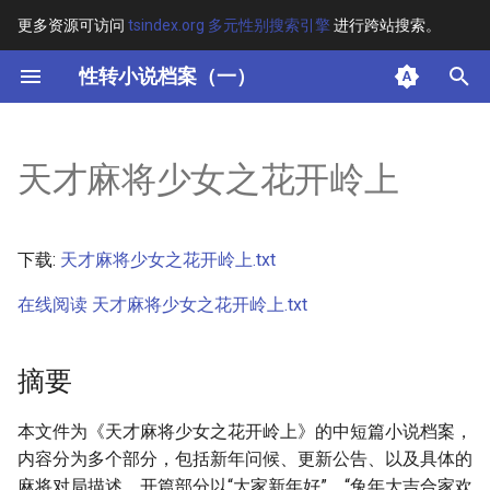
更多资源可访问
tsindex.org 多元性别搜索引擎
进行跨站搜索。
键
性转小说档案（一）
入
摘要
以
天才麻将少女之花开岭上
开
其他信息
始
正文
下载:
天才麻将少女之花开岭上.txt
搜
在线阅读 天才麻将少女之花开岭上.txt
索
摘要
本文件为《天才麻将少女之花开岭上》的中短篇小说档案，
内容分为多个部分，包括新年问候、更新公告、以及具体的
麻将对局描述。开篇部分以“大家新年好”、“兔年大吉合家欢