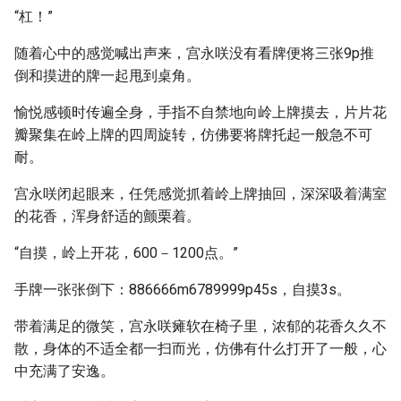
“杠！”
随着心中的感觉喊出声来，宫永咲没有看牌便将三张9p推
倒和摸进的牌一起甩到桌角。
愉悦感顿时传遍全身，手指不自禁地向岭上牌摸去，片片花
瓣聚集在岭上牌的四周旋转，仿佛要将牌托起一般急不可
耐。
宫永咲闭起眼来，任凭感觉抓着岭上牌抽回，深深吸着满室
的花香，浑身舒适的颤栗着。
“自摸，岭上开花，600－1200点。”
手牌一张张倒下：886666m6789999p45s，自摸3s。
带着满足的微笑，宫永咲瘫软在椅子里，浓郁的花香久久不
散，身体的不适全都一扫而光，仿佛有什么打开了一般，心
中充满了安逸。