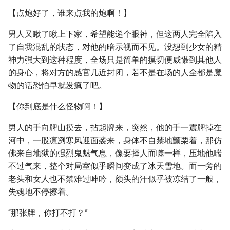
【点炮好了，谁来点我的炮啊！】
男人又瞅了瞅上下家，希望能递个眼神，但这两人完全陷入
了自我混乱的状态，对他的暗示视而不见。没想到少女的精
神力强大到这种程度，全场只是简单的摸切便威慑到其他人
的身心，将对方的感官几近封闭，若不是在场的人全都是魔
物的话恐怕早就发疯了吧。
【你到底是什么怪物啊！】
男人的手向牌山摸去，拈起牌来，突然，他的手一震牌掉在
河中，一股凛冽寒风迎面袭来，身体不自禁地颤栗着，那仿
佛来自地狱的强烈鬼魅气息，像要择人而噬一样，压地他喘
不过气来，整个对局室似乎瞬间变成了冰天雪地。而一旁的
老头和女人也不禁难过呻吟，额头的汗似乎被冻结了一般，
失魂地不停擦着。
“那张牌，你打不打？”