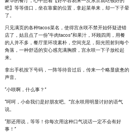
豪华的餐厅，心中想着【好不容易来一次东京就吃顿好的
吧】等等借口，坐在靠窗的位置，拿起菜单来，却一下子晕
了。
只见满页的各种tacos菜名，使得宫永咲不禁开始怀疑进错
店了，姑且点了一份“牛肉tacos”和果汁，环顾四周，用餐
的人并不多，餐厅里环境素朴，空间充足，阳光照射到每个
角落，一种舒适的安心感充满胸膛，宫永咲一下子放松起
来。
拿出手机按下号码，一阵等待音过后，传来一个略显疲惫的
声音。
“小咲啊，什么事？”
“呵呵，小命我们是好朋友吧。”宫永咲用明显讨好的语气
说。
“那还用说，等等！你每次用这种口气说话一定不会有好
事！”