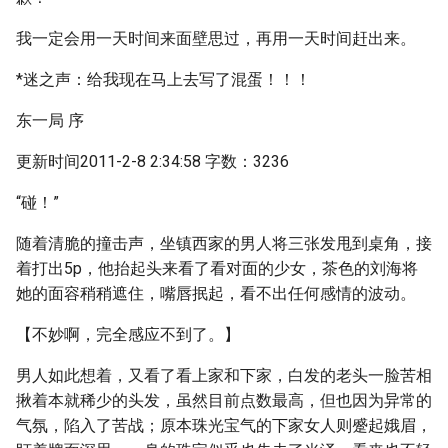
我一定会用一天时间来面壁思过，再用一天时间赶出来。
*迷之声：给我现在马上去写了混蛋！！！
东一局 序
更新时间2011-2-8 2:34:58 字数：3236
“碰！”
随着清脆的撞击声，坐镇西家的男人将三张发甩到桌角，接
着打出5p，他抬起头来看了看对面的少女，茶色的刘海将
她的面容稍稍遮住，嘴唇抿起，看不出任何感情的波动。
【不妙啊，完全感应不到了。】
男人如此想着，又看了看上家和下家，白发的老头一脸苦相
揪着本就稀少的头发，虽然目前点数最高，但也因为异常的
气氛，陷入了苦战；原本珠光宝气的下家女人则蹙起娥眉，