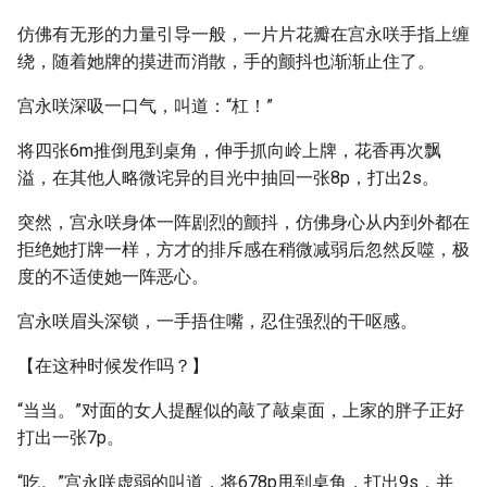
仿佛有无形的力量引导一般，一片片花瓣在宫永咲手指上缠
绕，随着她牌的摸进而消散，手的颤抖也渐渐止住了。
宫永咲深吸一口气，叫道：“杠！”
将四张6m推倒甩到桌角，伸手抓向岭上牌，花香再次飘
溢，在其他人略微诧异的目光中抽回一张8p，打出2s。
突然，宫永咲身体一阵剧烈的颤抖，仿佛身心从内到外都在
拒绝她打牌一样，方才的排斥感在稍微减弱后忽然反噬，极
度的不适使她一阵恶心。
宫永咲眉头深锁，一手捂住嘴，忍住强烈的干呕感。
【在这种时候发作吗？】
“当当。”对面的女人提醒似的敲了敲桌面，上家的胖子正好
打出一张7p。
“吃。”宫永咲虚弱的叫道，将678p甩到桌角，打出9s，并