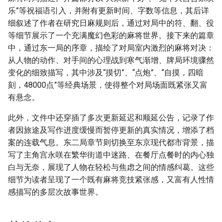
乐”等祝福语引入，并附有更新时间、字数等信息，其后详
细叙述了作者在研究日麻规则后，通过对局中的符、翻、役
等细节展示了一个充满魔幻色彩的麻将世界。接下来的篇章
中，通过东一局的序章，描绘了对局室内激烈的麻将对决：
从人物的动作、对手间的心理战到寒气渐增、牌局环境骤然
变化的细致描写，其中涉及“摸切”、“点炮”、“自摸，四暗
刻，48000点”等经典场景，使得整个对局场面既紧张又富
有悬念。
此外，文件中还穿插了多次更新延迟和顺延公告，记录了作
者因旅途及写作进度缓慢而暂停更新的真实情况，增添了档
案的连载气息。东二局章节则切换至东京现代都市背景，描
写了主角宫永咲在繁华街道中迷路、在餐厅点餐时的内心独
白与无奈，展现了人物在轻松与焦虑之间的情感纠葛。这些
细节为读者呈现了一个既有麻将竞技紧张感，又富有人性情
感描写的多层次故事世界。