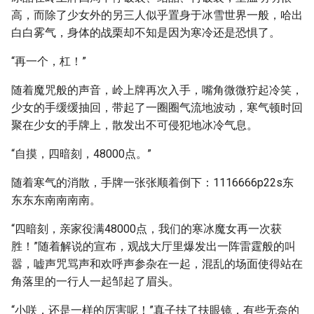
高，而除了少女外的另三人似乎置身于冰雪世界一般，哈出
白白雾气，身体的战栗却不知是因为寒冷还是恐惧了。
“再一个，杠！”
随着魔咒般的声音，岭上牌再次入手，嘴角微微狞起冷笑，
少女的手缓缓抽回，带起了一圈圈气流地波动，寒气顿时回
聚在少女的手牌上，散发出不可侵犯地冰冷气息。
“自摸，四暗刻，48000点。”
随着寒气的消散，手牌一张张顺着倒下：1116666p22s东
东东东南南南南。
“四暗刻，亲家役满48000点，我们的寒冰魔女再一次获
胜！”随着解说的宣布，观战大厅里爆发出一阵雷霆般的叫
嚣，嘘声咒骂声和欢呼声参杂在一起，混乱的场面使得站在
角落里的一行人一起邹起了眉头。
“小咲，还是一样的厉害呢！”真子扶了扶眼镜，有些无奈的