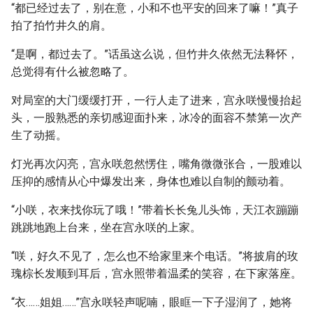
“都已经过去了，别在意，小和不也平安的回来了嘛！”真子
拍了拍竹井久的肩。
“是啊，都过去了。”话虽这么说，但竹井久依然无法释怀，
总觉得有什么被忽略了。
对局室的大门缓缓打开，一行人走了进来，宫永咲慢慢抬起
头，一股熟悉的亲切感迎面扑来，冰冷的面容不禁第一次产
生了动摇。
灯光再次闪亮，宫永咲忽然愣住，嘴角微微张合，一股难以
压抑的感情从心中爆发出来，身体也难以自制的颤动着。
“小咲，衣来找你玩了哦！”带着长长兔儿头饰，天江衣蹦蹦
跳跳地跑上台来，坐在宫永咲的上家。
“咲，好久不见了，怎么也不给家里来个电话。”将披肩的玫
瑰棕长发顺到耳后，宫永照带着温柔的笑容，在下家落座。
“衣……姐姐……”宫永咲轻声呢喃，眼眶一下子湿润了，她将