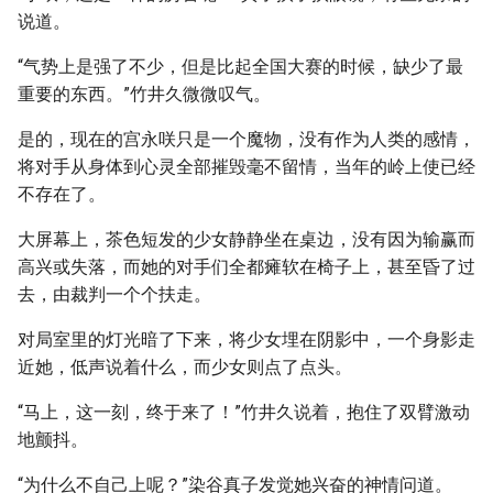
说道。
“气势上是强了不少，但是比起全国大赛的时候，缺少了最
重要的东西。”竹井久微微叹气。
是的，现在的宫永咲只是一个魔物，没有作为人类的感情，
将对手从身体到心灵全部摧毁毫不留情，当年的岭上使已经
不存在了。
大屏幕上，茶色短发的少女静静坐在桌边，没有因为输赢而
高兴或失落，而她的对手们全都瘫软在椅子上，甚至昏了过
去，由裁判一个个扶走。
对局室里的灯光暗了下来，将少女埋在阴影中，一个身影走
近她，低声说着什么，而少女则点了点头。
“马上，这一刻，终于来了！”竹井久说着，抱住了双臂激动
地颤抖。
“为什么不自己上呢？”染谷真子发觉她兴奋的神情问道。