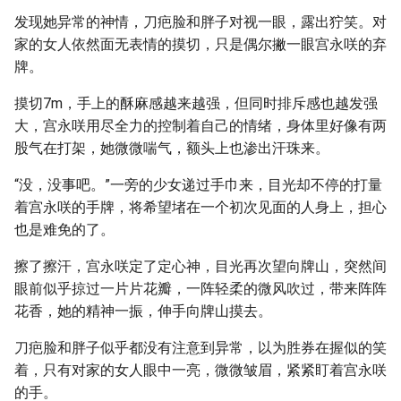
发现她异常的神情，刀疤脸和胖子对视一眼，露出狞笑。对
家的女人依然面无表情的摸切，只是偶尔撇一眼宫永咲的弃
牌。
摸切7m，手上的酥麻感越来越强，但同时排斥感也越发强
大，宫永咲用尽全力的控制着自己的情绪，身体里好像有两
股气在打架，她微微喘气，额头上也渗出汗珠来。
“没，没事吧。”一旁的少女递过手巾来，目光却不停的打量
着宫永咲的手牌，将希望堵在一个初次见面的人身上，担心
也是难免的了。
擦了擦汗，宫永咲定了定心神，目光再次望向牌山，突然间
眼前似乎掠过一片片花瓣，一阵轻柔的微风吹过，带来阵阵
花香，她的精神一振，伸手向牌山摸去。
刀疤脸和胖子似乎都没有注意到异常，以为胜券在握似的笑
着，只有对家的女人眼中一亮，微微皱眉，紧紧盯着宫永咲
的手。