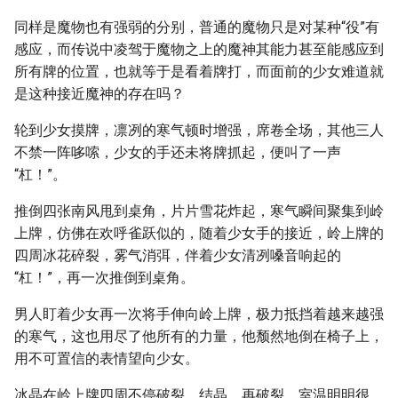
同样是魔物也有强弱的分别，普通的魔物只是对某种“役”有
感应，而传说中凌驾于魔物之上的魔神其能力甚至能感应到
所有牌的位置，也就等于是看着牌打，而面前的少女难道就
是这种接近魔神的存在吗？
轮到少女摸牌，凛冽的寒气顿时增强，席卷全场，其他三人
不禁一阵哆嗦，少女的手还未将牌抓起，便叫了一声
“杠！”。
推倒四张南风甩到桌角，片片雪花炸起，寒气瞬间聚集到岭
上牌，仿佛在欢呼雀跃似的，随着少女手的接近，岭上牌的
四周冰花碎裂，雾气消弭，伴着少女清冽嗓音响起的
“杠！”，再一次推倒到桌角。
男人盯着少女再一次将手伸向岭上牌，极力抵挡着越来越强
的寒气，这也用尽了他所有的力量，他颓然地倒在椅子上，
用不可置信的表情望向少女。
冰晶在岭上牌四周不停破裂、结晶、再破裂，室温明明很