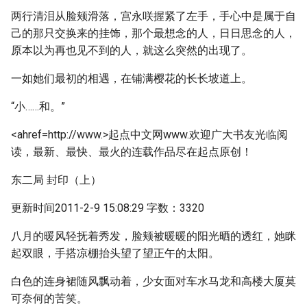
两行清泪从脸颊滑落，宫永咲握紧了左手，手心中是属于自
己的那只交换来的挂饰，那个最想念的人，日日思念的人，
原本以为再也见不到的人，就这么突然的出现了。
一如她们最初的相遇，在铺满樱花的长长坡道上。
“小……和。”
<ahref=http://www.>起点中文网www.欢迎广大书友光临阅
读，最新、最快、最火的连载作品尽在起点原创！
东二局 封印（上）
更新时间2011-2-9 15:08:29 字数：3320
八月的暖风轻抚着秀发，脸颊被暖暖的阳光晒的透红，她眯
起双眼，手搭凉棚抬头望了望正午的太阳。
白色的连身裙随风飘动着，少女面对车水马龙和高楼大厦莫
可奈何的苦笑。