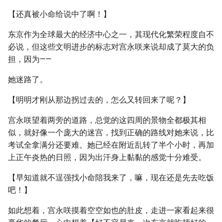
【还真被小命给说中了啊！】
东京作为全球最大的经济中心之一，其现代化繁荣程度自不
必说，但这些文明进步的标志对宫永咲来说却成了莫大的负
担，因为——
她迷路了。
【明明才刚从那边拐过去的，怎么又转回来了呢？】
宫永咲望着两旁的道路，总觉的这四周的景物全都极其相
似，就好像一个庞大的迷宫，找到正确的路线对她来说，比
考试全拿满分还要难。她已经在附近乱转了半个小时，再加
上正午炎热的日照，因为出汗身上黏黏的感觉十分难受。
【早知道就不逞强找小命陪我来了，嘛，现在还是先去吃饭
吧！】
如此想着，宫永咲摸着空空如也的肚皮，走进一家看起来很