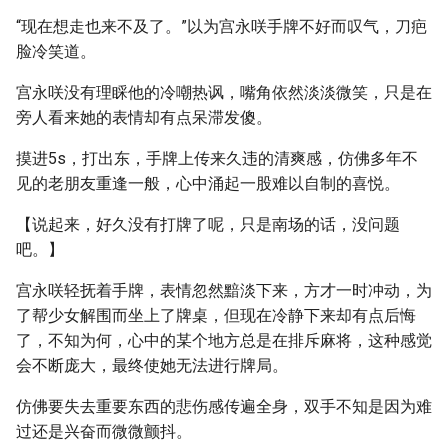
“现在想走也来不及了。”以为宫永咲手牌不好而叹气，刀疤
脸冷笑道。
宫永咲没有理睬他的冷嘲热讽，嘴角依然淡淡微笑，只是在
旁人看来她的表情却有点呆滞发傻。
摸进5s，打出东，手牌上传来久违的清爽感，仿佛多年不
见的老朋友重逢一般，心中涌起一股难以自制的喜悦。
【说起来，好久没有打牌了呢，只是南场的话，没问题
吧。】
宫永咲轻抚着手牌，表情忽然黯淡下来，方才一时冲动，为
了帮少女解围而坐上了牌桌，但现在冷静下来却有点后悔
了，不知为何，心中的某个地方总是在排斥麻将，这种感觉
会不断庞大，最终使她无法进行牌局。
仿佛要失去重要东西的悲伤感传遍全身，双手不知是因为难
过还是兴奋而微微颤抖。