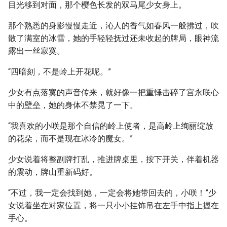
目光移到对面，那个樱色长发的双马尾少女身上。
那个熟悉的身影慢慢走近，沁人的香气如春风一般拂过，吹
散了满室的冰雪，她的手轻轻抚过还未收起的牌局，眼神流
露出一丝寂寞。
“四暗刻，不是岭上开花呢。”
少女有点落寞的声音传来，就好像一把重锤击碎了宫永咲心
中的壁垒，她的身体不禁晃了一下。
“我喜欢的小咲是那个自信的岭上使者，是高岭上绚丽绽放
的花朵，而不是现在冰冷的魔女。”
少女说着将整副牌打乱，推进牌桌里，按下开关，伴着机器
的震动，牌山重新码好。
“不过，我一定会找到她，一定会将她带回去的，小咲！”少
女说着坐在对家位置，将一只小小挂饰吊在左手中指上握在
手心。