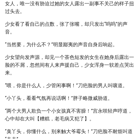
女人，唯一没有胁迫过她的女人露出一副事不关己的样子扭
过头去。
少女看了看自己的点数，张了张嘴，却只发出“呜呜”的声
音。
“当然要，为什么不？”明显鄙夷的声音自身后响起。
少女望向发声源，却见一个茶色短发的女生在她身后露出一
脸的不屑，忽然间有人来声援自己，少女浑身一软差点哭出
来。
“喂，你是什么人，少管闲事啊！”刀疤脸的男人叫嚷道。
“小丫头，看看气氛再说话啊！”胖子略微威胁道。
“两个大男人欺负一个小女孩真不害臊！”宫永咲轻声哼道，
心中却在大叫【糟糕，老毛病又犯了】。
“臭丫头，你懂什么，别来触大爷霉头！”刀疤脸不耐烦叫道