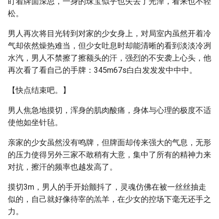
盯着牌面深思，一身的珠宝似乎也失去了光泽，看来也不轻
松。
男人再次将目光转到对家的少女身上，对局室内虽然开着冷
气却依然燥热难当，但少女吐息时却能清晰的看到淡淡冷冽
水汽，男人不禁擦了擦额头的汗，强烈的不安袭上心头，他
再次看了看自己的手牌：345m67s白白发发发中中中。
【快点结束吧。】
男人焦急地摸切，浑身的肌肉酸痛，身体与心理的极度不适
使他如坐针毡。
亲家的少女虽然没有鸣牌，但牌面却传来强大的气息，无形
的压力使得另外三家不敢稍有大意，集中了所有的精神力来
对抗，擦汗的频率也越发高了。
摸切3m，男人的手开始颤抖了，灵魂仿佛在被一丝丝抽走
似的，自己就好像待宰的羔羊，在少女的控场下毫无还手之
力。