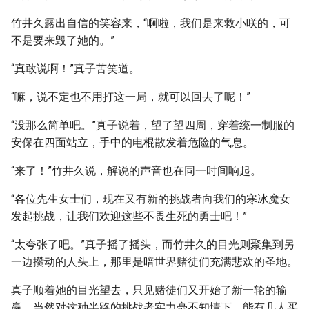
竹井久露出自信的笑容来，“啊啦，我们是来救小咲的，可
不是要来毁了她的。”
“真敢说啊！”真子苦笑道。
“嘛，说不定也不用打这一局，就可以回去了呢！”
“没那么简单吧。”真子说着，望了望四周，穿着统一制服的
安保在四面站立，手中的电棍散发着危险的气息。
“来了！”竹井久说，解说的声音也在同一时间响起。
“各位先生女士们，现在又有新的挑战者向我们的寒冰魔女
发起挑战，让我们欢迎这些不畏生死的勇士吧！”
“太夸张了吧。”真子摇了摇头，而竹井久的目光则聚集到另
一边攒动的人头上，那里是暗世界赌徒们充满悲欢的圣地。
真子顺着她的目光望去，只见赌徒们又开始了新一轮的输
赢，当然对这种半路的挑战者实力毫不知情下，能有几人买