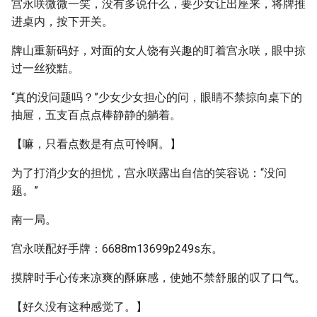
宫永咲微微一笑，没有多说什么，要少女让出座来，将牌推
进桌内，按下开关。
牌山重新码好，对面的女人饶有兴趣的盯着宫永咲，眼中掠
过一丝狡黠。
“真的没问题吗？”少女少女担心的问，眼睛不禁掠向桌下的
抽屉，五支百点点棒静静的躺着。
【嘛，只看点数是有点可怜啊。】
为了打消少女的担忧，宫永咲露出自信的笑容说：“没问
题。”
南一局。
宫永咲配好手牌：6688m13699p249s东。
摸牌时手心传来凉爽的酥麻感，使她不禁舒服的叹了口气。
【好久没有这种感觉了。】