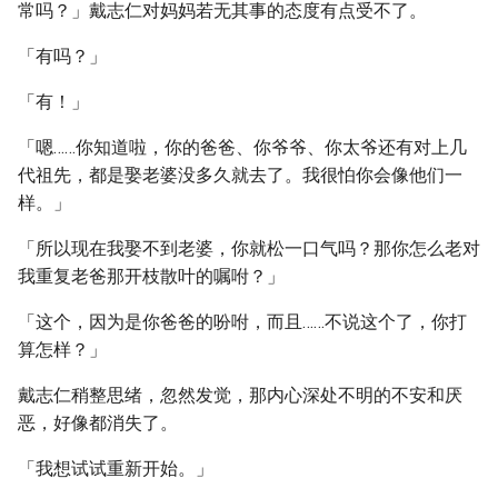
常吗？」戴志仁对妈妈若无其事的态度有点受不了。
「有吗？」
「有！」
「嗯……你知道啦，你的爸爸、你爷爷、你太爷还有对上几
代祖先，都是娶老婆没多久就去了。我很怕你会像他们一
样。」
「所以现在我娶不到老婆，你就松一口气吗？那你怎么老对
我重复老爸那开枝散叶的嘱咐？」
「这个，因为是你爸爸的吩咐，而且……不说这个了，你打
算怎样？」
戴志仁稍整思绪，忽然发觉，那内心深处不明的不安和厌
恶，好像都消失了。
「我想试试重新开始。」