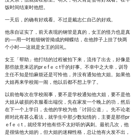
饭时间结束时他想。
一天后，的确有好戏看。不过是戴志仁自己的好戏。
他亲自证实了，前天表现的钢管是真的，女王的怪力也是真
的──用一吋粗细钢管拗成的蝴蝶结，在他脖子上挂了快两
个小时──这就是女王的回礼。
女王「帮助」他打结的过程被拍下来，流传了出去，好像是
那些故意来迟的prｅfｅｃt干的好事。不幸中之大幸，训导
主任不知是怕麻烦还是可怜他，并没有通知他大姐。如果他
大姐再来学校闹一闹，他以后都不想上学了。
以前他每次在学校闹事，要不是学校通知他大姐，要不是他
大姐从破损的衣服看出端倪，先在家发一个晚上的功，然后
在下一个上学日，去他的学校为他「讨回公道」。先不论老
师对此有甚么看法，就学生中那少数知情的，主要是那些pr
ｅfｅｃt，就经常对他有些不太好听的讽刺。最初几次，他
是很恼他大姐的，但大姐的迷糊性格，总让他有火发不出，