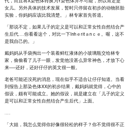
代，而且将X染色体转换为Y染色体并不可能，所以肯定是
女儿。另外具体的技术发展，暂时只停留在初步的动物胚胎
实验，你妈妈应该比我清楚。」林专家首先答道。
「那说不定，如果儿子的定义是可以和正常女性自然结合产
生后代……你看看这个，对比一下Inhｅritａnｃｅ。喔，这不
是我自己的。」
戴妈妈从手袋掏出一个装着鲜红液体的小玻璃瓶交给林专
家，偷偷看了儿子一眼，发觉他没甚么异常神色，才放下心
来──还好，还好仔仔的英文很一般。
老爸可能还没死的消息，现在似乎不适合让仔仔知道。当看
到报告上那染色体XX的初步结果，戴妈妈就觉得，心中的
假设，颇有可能成立。她的假设，就是建立在「儿子的定义
是可以和正常女性自然结合产生后代」上面。
……
「大姐，我怎么觉得你好像很轻松的样子？你不觉得很不正