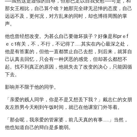
──虽然这是虚假的自尊，但那已足以自我安慰──可是，和
那女王相比，自己算个啥？她那完全肆无忌惮的态度，自己
远远不及，更何况，对方乱来的同时，却也博得周围的掌
声。
他也曾经想改变。为甚么自己要做坏孩子？好像是和prｅf
ｅｃt有关，不，不行，不记得了……其实在内心最深之处，
他是有答案的，但他一直都禁止自己去想，到后来，就算自
己认真去回忆，只会有一种厌恶的感觉，但却甚么都想不
起。找不到真正的原因，他就失去了改变的决心，只能因循
下去。
影响并不限于他的同学。
「亲爱的贱人同学，你是不是又想丢下我？」戴志仁的女朋
友左胜男今天刚到午饭时间，就已在他课室门外等着。
「那会呢，我亲爱的管家婆，前几天真的有事……」当然，
他也知道自己的辩白是多脆弱。