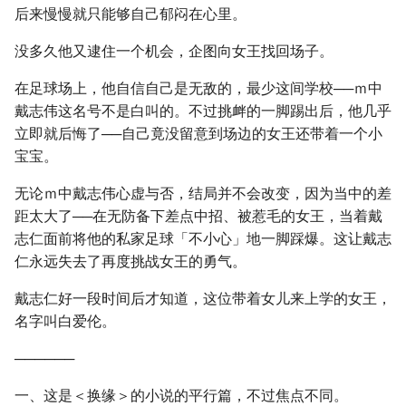
后来慢慢就只能够自己郁闷在心里。
没多久他又逮住一个机会，企图向女王找回场子。
在足球场上，他自信自己是无敌的，最少这间学校──ｍ中
戴志伟这名号不是白叫的。不过挑衅的一脚踢出后，他几乎
立即就后悔了──自己竟没留意到场边的女王还带着一个小
宝宝。
无论ｍ中戴志伟心虚与否，结局并不会改变，因为当中的差
距太大了──在无防备下差点中招、被惹毛的女王，当着戴
志仁面前将他的私家足球「不小心」地一脚踩爆。这让戴志
仁永远失去了再度挑战女王的勇气。
戴志仁好一段时间后才知道，这位带着女儿来上学的女王，
名字叫白爱伦。
──────
一、这是＜换缘＞的小说的平行篇，不过焦点不同。