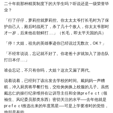
二十年前那种精英制度下的大学生吗？听说还是一级荣誉毕
业？
「行了仔仔，萝莉控就萝莉控。你太太太爷打长毛时为了保
护自己人，殿后时战死了，杀了几十个敌人，你太太爷那时
才一岁，后来他在朝鲜打……」（长毛，即太平天国的兵）
「停！大姐，祖先的英雄事迹你已经说过无数次，OK？」
「不经常说说，忘记就不好了。你老爸十岁就加入了游击队
打日本仔……」
谁会忘记，不只有你吗，大姐？这次又漏了两代。
说着说着，已经到了该出发去学校的时间。戴妈妈一声糟
糕，冲入厨房将早餐打包，交给匆匆换上校服的儿子。虽然
戴志仁的操行纪录维持在让训导主任和全体prｅfｅｃt（领
袖生、风纪委员那类东西）密切关注的水平──去年他就是
prｅfｅｃt推选出来的年度黑星──可是上学要准时的觉悟，
他却是有的。