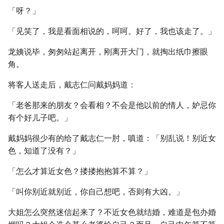
「呀？」
「见笑了，我是看面相说的，呵呵。好了，我也该走了。」
龙姨说毕，匆匆站起离开，刚离开大门，就掏出纸巾擦眼
角。
将客人送走后，戴志仁问戴妈妈道：
「老爸那来的朋友？会看相？不会是他以前的情人，妒忌你
有个好儿子吧。」
戴妈妈很少有的给了戴志仁一肘，嗔道：「别乱说！别近女
色，知道了没有？」
「怎么才算近女色？搂搂抱抱算不算？」
「叫你别近就别近，你自己想吧，否则有大凶。」
大姐怎么突然迷信起来了？不近女色就结婚，难道是包办婚