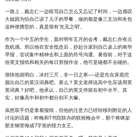
一路上，戴志仁一边暗骂自己怎么又忘记了时间，一边感叹
大姐因为怕自己误了儿子的早餐，做的都是像三文治和夹包
这种便携型的，真是很有‘先见之明’。
作为一个中五的学生，面对明年五月的会考，戴志仁亦有点
危机感。所以他在安全抵垒后，抄起分派到自己桌上的南华
早报，尝试集中精神去和上面的符号沟通。暑假前，对于这
份英文报纸和相关的每日剪报作业，他可是碰都不去碰的。
很快他就明白，冰封三尺，非一日之寒──还是先在床底挖
掘出自己的英汉词典吧。甚么？英文老师说高中生应该用英
英词典？好吧，他承认，自己的英文停留在初中水平。其
实，好像高中和初中都分别不大嘛。
虽然双手仍是拿着报纸，但他的注意力已经转移到附近的人
讨论的话题：昨晚和T书院联办的联校晚会中，那个将咪架
那支钢管拗成7字形的怪力女王。