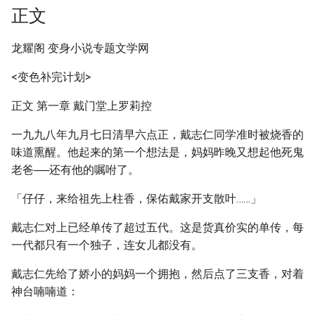
正文
龙耀阁 变身小说专题文学网
<变色补完计划>
正文 第一章 戴门堂上罗莉控
一九九八年九月七日清早六点正，戴志仁同学准时被烧香的
味道熏醒。他起来的第一个想法是，妈妈昨晚又想起他死鬼
老爸──还有他的嘱咐了。
「仔仔，来给祖先上柱香，保佑戴家开支散叶……」
戴志仁对上已经单传了超过五代。这是货真价实的单传，每
一代都只有一个独子，连女儿都没有。
戴志仁先给了娇小的妈妈一个拥抱，然后点了三支香，对着
神台喃喃道：