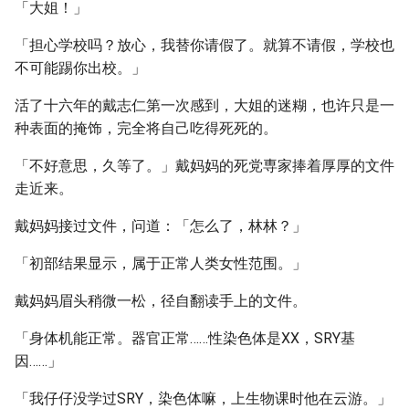
「大姐！」
「担心学校吗？放心，我替你请假了。就算不请假，学校也
不可能踢你出校。」
活了十六年的戴志仁第一次感到，大姐的迷糊，也许只是一
种表面的掩饰，完全将自己吃得死死的。
「不好意思，久等了。」戴妈妈的死党専家捧着厚厚的文件
走近来。
戴妈妈接过文件，问道：「怎么了，林林？」
「初部结果显示，属于正常人类女性范围。」
戴妈妈眉头稍微一松，径自翻读手上的文件。
「身体机能正常。器官正常……性染色体是XX，SRY基
因……」
「我仔仔没学过SRY，染色体嘛，上生物课时他在云游。」