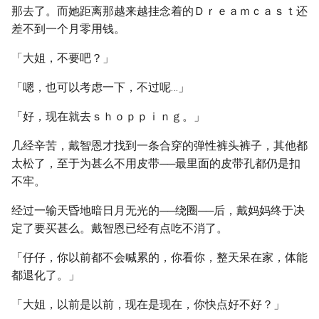
那去了。而她距离那越来越挂念着的Ｄｒｅａｍｃａｓｔ还
差不到一个月零用钱。
「大姐，不要吧？」
「嗯，也可以考虑一下，不过呢…」
「好，现在就去ｓｈｏｐｐｉｎｇ。」
几经辛苦，戴智恩才找到一条合穿的弹性裤头裤子，其他都
太松了，至于为甚么不用皮带──最里面的皮带孔都仍是扣
不牢。
经过一输天昏地暗日月无光的──绕圈──后，戴妈妈终于决
定了要买甚么。戴智恩已经有点吃不消了。
「仔仔，你以前都不会喊累的，你看你，整天呆在家，体能
都退化了。」
「大姐，以前是以前，现在是现在，你快点好不好？」