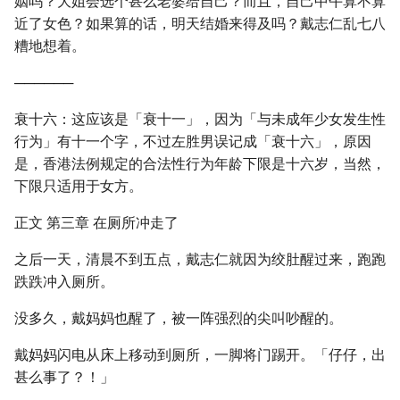
姻吗？大姐会选个甚么老婆给自己？而且，自己中午算不算
近了女色？如果算的话，明天结婚来得及吗？戴志仁乱七八
糟地想着。
──────
衰十六：这应该是「衰十一」，因为「与未成年少女发生性
行为」有十一个字，不过左胜男误记成「衰十六」，原因
是，香港法例规定的合法性行为年龄下限是十六岁，当然，
下限只适用于女方。
正文 第三章 在厕所冲走了
之后一天，清晨不到五点，戴志仁就因为绞肚醒过来，跑跑
跌跌冲入厕所。
没多久，戴妈妈也醒了，被一阵强烈的尖叫吵醒的。
戴妈妈闪电从床上移动到厕所，一脚将门踢开。「仔仔，出
甚么事了？！」