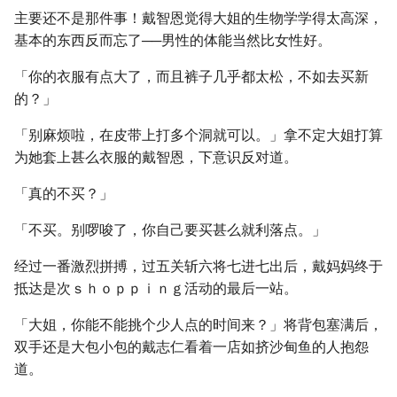
主要还不是那件事！戴智恩觉得大姐的生物学学得太高深，
基本的东西反而忘了──男性的体能当然比女性好。
「你的衣服有点大了，而且裤子几乎都太松，不如去买新
的？」
「别麻烦啦，在皮带上打多个洞就可以。」拿不定大姐打算
为她套上甚么衣服的戴智恩，下意识反对道。
「真的不买？」
「不买。别啰唆了，你自己要买甚么就利落点。」
经过一番激烈拼搏，过五关斩六将七进七出后，戴妈妈终于
抵达是次ｓｈｏｐｐｉｎｇ活动的最后一站。
「大姐，你能不能挑个少人点的时间来？」将背包塞满后，
双手还是大包小包的戴志仁看着一店如挤沙甸鱼的人抱怨
道。