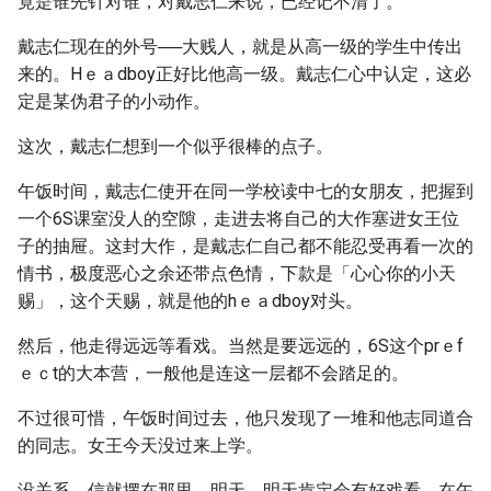
竟是谁先针对谁，对戴志仁来说，已经记不清了。
戴志仁现在的外号──大贱人，就是从高一级的学生中传出
来的。Hｅａdboy正好比他高一级。戴志仁心中认定，这必
定是某伪君子的小动作。
这次，戴志仁想到一个似乎很棒的点子。
午饭时间，戴志仁使开在同一学校读中七的女朋友，把握到
一个6S课室没人的空隙，走进去将自己的大作塞进女王位
子的抽屉。这封大作，是戴志仁自己都不能忍受再看一次的
情书，极度恶心之余还带点色情，下款是「心心你的小天
赐」，这个天赐，就是他的hｅａdboy对头。
然后，他走得远远等看戏。当然是要远远的，6S这个prｅf
ｅｃt的大本营，一般他是连这一层都不会踏足的。
不过很可惜，午饭时间过去，他只发现了一堆和他志同道合
的同志。女王今天没过来上学。
没关系，信就摆在那里。明天，明天肯定会有好戏看。在午