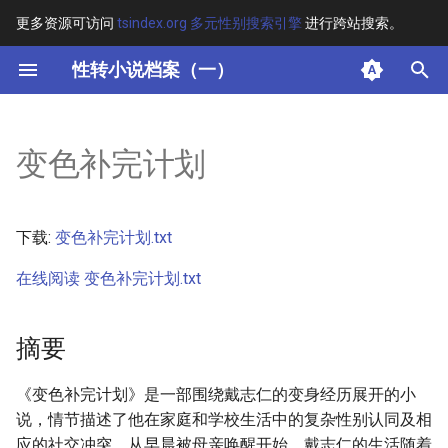
更多资源可访问
tsindex.org 多元性别搜索引擎
进行跨站搜索。
键
性转小说档案（一）
入
摘要
以
变色补完计划
开
其他信息 [Processed Page
Metadata]
始
下载:
变色补完计划.txt
搜
正文
在线阅读 变色补完计划.txt
索
摘要
《变色补完计划》是一部围绕戴志仁的变身经历展开的小
说，情节描述了他在家庭和学校生活中的复杂性别认同及相
应的社交冲突。从早晨被母亲唤醒开始，戴志仁的生活随着