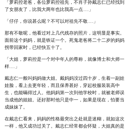
「萝莉控老爸，各位萝莉控祖先，不肖子孙戴志仁已经找到
了女朋友了，比我大两年也比我高一点……」
「仔仔，你说甚么呢？不可以对祖先不敬……」
那有不敬呢，他看过对上几代残存的照片，这明显是事实。
面前这个妈妈，就是铁证一个。死鬼老爸将二十二岁的妈妈
拐带回家时，已经快五十了。
「大姐，萝莉控是一个对中年人的尊称，就像博士和大师一
样……」
戴志仁一般叫妈妈做大姐。戴妈妈没过四十岁，生着一副娃
娃脸，看上去更年轻，而且保养甚好，穿起校服装装高中
生，也能暪得过人。他妈妈第一次到他学校时，就被老师误
当成他的姐姐。还好那时他只是中一，如果是现在，怕要当
成妹妹了。
在戴志仁看来，妈妈的性格最突出之处就是迷糊，就如这次
一样，他又成功过关了。戴志仁经常都会怀疑，大姐真的是