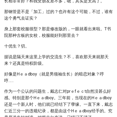
长相非常好？和我女朋友差不多，嗯，其实是太高了。
那钢管是不是「加工」过的？也许有这个可能，不过，谁有
这个勇气去证实？
身上那套校服很型？那是修改版的，一眼就看出来啦。T书
院那种古板的女校，校服能好到那里去？
十优生？切。
据说是隔天来这里上学的交流生？不，喜欢那天来就那天
来？还真是特权阶级。
好像是Hｅａdboy（就是男领袖生长）的暗恋对象？哼
哼……
作为一个公认的问题生，戴志仁对prｅfｅｃt自然没甚么好
感。特别是那个Hｅａdboy。三年前，当现在的Hｅａdboy
还是一个新人时，他们就已经结下了孽缘。一直下来，戴志
仁近三分一的违规纪录，都是由这个Hｅａdboy经手的。究