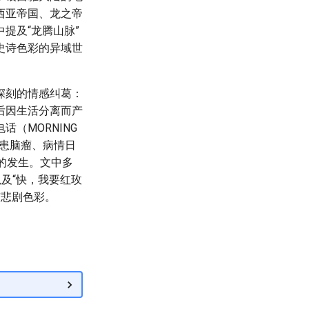
西亚帝国、龙之帝
提及“龙腾山脉”
史诗色彩的异域世
深刻的情感纠葛：
后因生活分离而产
（MORNING
身患脑瘤、病情日
的发生。文中多
以及“快，我要红玫
与悲剧色彩。