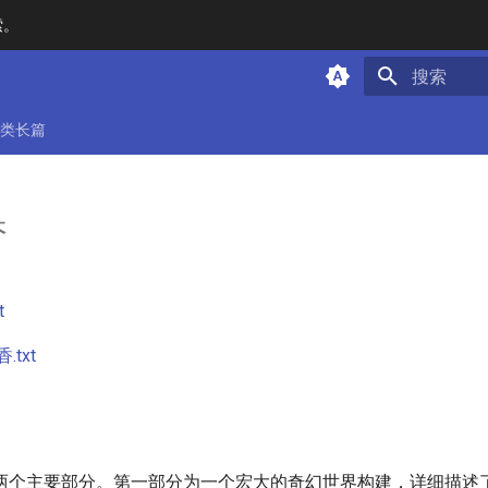
索。
键入以开始
类长篇
香
t
txt
两个主要部分。第一部分为一个宏大的奇幻世界构建，详细描述