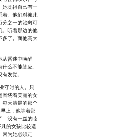
，她觉得自己有一
系着。他们对彼此
万分之一的治愈可
机。听着那边的他
不多了。而他高大
她从昏迷中唤醒，
有什么不能答应。
没有发觉。
敬业守时的人。只
是围绕着美丽的女
，每天清晨的那个
每天早上，他等着那
了，没有一丝的眩
平凡的女孩比较遵
，因为她必须走