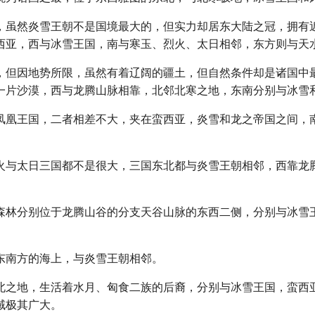
，虽然炎雪王朝不是国境最大的，但实力却居东大陆之冠，拥有
西亚，西与冰雪王国，南与寒玉、烈火、太日相邻，东方则与天
，但因地势所限，虽然有着辽阔的疆土，但自然条件却是诸国中
一片沙漠，西与龙腾山脉相靠，北邻北寒之地，东南分别与冰雪
凤凰王国，二者相差不大，夹在蛮西亚，炎雪和龙之帝国之间，
火与太日三国都不是很大，三国东北都与炎雪王朝相邻，西靠龙
森林分别位于龙腾山谷的分支天谷山脉的东西二侧，分别与冰雪
东南方的海上，与炎雪王朝相邻。
北之地，生活着水月、匈食二族的后裔，分别与冰雪王国，蛮西
域极其广大。