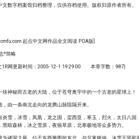
中文数字档案馆归档整理，仅供存档使用。版权归原作者所有。
w.cmfu.com 起点中文网作品全文阅读 PDA版]
志*简略
文1R网更新时间：2005-12-1 19:29:00 本章字数：987)
一块神秘而古老的大陆，位于苍穹奥宇中的一个古老的星球上！
陆，由一条南北走向的龙腾山脉阻隔开来。
有炎雪，冰雪，凤凰，龙之国，蛮西亚，寒玉，烈火，太日八国
，黑暗森林，冰之雪原，夜狼草原，北寒极地等众多势力。
境为诸国之最，位于东西雅图的东北，与北寒极地，冰雪王国和