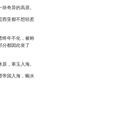
一块奇异的高原。
蛮西亚都不想轻惹
雪终年不化，被称
部分都因此丧了
冰原，寒玉入海。
雪帝国入海，蜿水