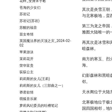
花样_变身宋宇彬
苍海的少女们
其次是炎雪王朝
苏岩记
与北寒极地，蛮
苏岩记(苏岩)
第三为龙之帝国
苏醒的福音
雅图大陆唯一的
苗女奇情
英国魔法界的灭顶之灾_2024-02-
再其次是冰雪和
02
暗森林。
苹果游泳
南方的寒玉、烈
茉莉花开
海。
荣华富贵
荻荻公主
幻影森林和黑暗
莉莉斯的女儿(王莉)
邻。
莉莉斯的女儿（三部曲之一）
天水阁位于大陆
莽君欲情
萌狐音乐家
北寒极地位于极
萝莉风纪委员的吐槽笔记
国四国相邻，地