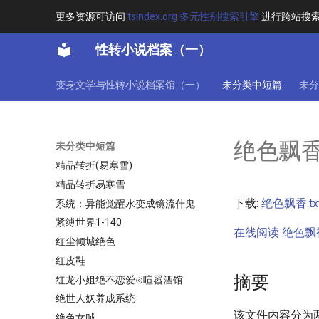
第79号世界
更多资源可访问
tsindex.org 多元性别搜索引擎
进行跨站搜
第三人称的变身小说精选
性转小说档案（一）
第三类交换
第九少女的穿越
变身文学与性转小说档案馆（一）
未分类中短篇
未分
第五姑娘的剑
篮球小宝贝
篮球小宝贝(秋天)
绝色飘
未分类中短篇
精品转折
精品转折(易寒雪)
精品转折易寒雪
下载:
绝色飘香.tx
系统：异能觉醒水变成镜流什鬼
紧缚世界1-140
在线阅读 绝色飘香.
红尘倾城绝色
红皮鞋
摘要
红龙小姐绝不恋爱⊙喧嚣酒馆
绝世人妖养成系统
该文件内容分为
绝色女贼