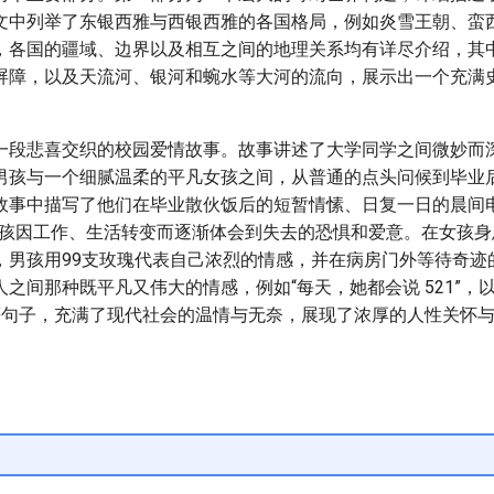
文中列举了东银西雅与西银西雅的各国格局，例如炎雪王朝、蛮
，各国的疆域、边界以及相互之间的地理关系均有详尽介绍，其中
屏障，以及天流河、银河和蜿水等大河的流向，展示出一个充满
一段悲喜交织的校园爱情故事。故事讲述了大学同学之间微妙而
男孩与一个细腻温柔的平凡女孩之间，从普通的点头问候到毕业
故事中描写了他们在毕业散伙饭后的短暂情愫、日复一日的晨间电话
及男孩因工作、生活转变而逐渐体会到失去的恐惧和爱意。在女孩
，男孩用99支玫瑰代表自己浓烈的情感，并在病房门外等待奇迹
之间那种既平凡又伟大的情感，例如“每天，她都会说 521”，
！”等句子，充满了现代社会的温情与无奈，展现了浓厚的人性关怀