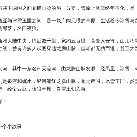
与寒玉两国之间龙腾山脉的另一分支，雪原上冰雪终年不化，是
西亚与冰雪王国之间，是一块广阔无垠的草原，生活着令冰雪与
的部落，名曰夜狼。
西雅大陆中央，绵延数千里，宽约五百里，高耸入云宵，山顶积
亡线，曾有许多人试图穿越龙腾山脉，但却都无功而返，甚至大
大河，其中一条名曰天流河，由龙腾山脉发源，经凤凰，冰雪，
别是银河和蜿水，银河流红龙腾山脉，龙之帝国，冰雪王国，炎
源，经蛮西亚，夜狼草原，炎雪王朝入海。
详！
一个小故事