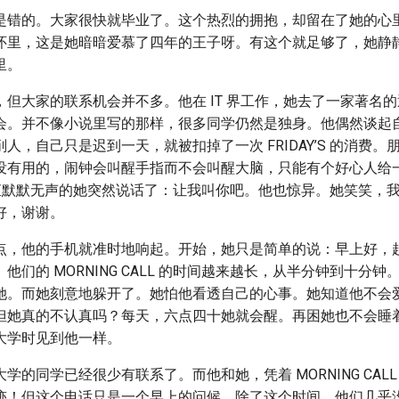
是错的。大家很快就毕业了。这个热烈的拥抱，却留在了她的心
怀里，这是她暗暗爱慕了四年的王子呀。有这个就足够了，她静
里。
，但大家的联系机会并不多。他在 IT 界工作，她去了一家著名
会。并不像小说里写的那样，很多同学仍然是独身。他偶然谈起
人，自己只是迟到一天，就被扣掉了一次 FRIDAY’S 的消费
有用的，闹钟会叫醒手指而不会叫醒大脑，只能有个好心人给一个 
。一直默默无声的她突然说话了：让我叫你吧。他也惊异。她笑笑，
好，谢谢。
点，他的手机就准时地响起。开始，她只是简单的说：早上好，
他们的 MORNING CALL 的时间越来越长，从半分钟到十分
她。而她刻意地躲开了。她怕他看透自己的心事。她知道他不会
但她真的不认真吗？每天，六点四十她就会醒。再困她也不会睡
大学时见到他一样。
学的同学已经很少有联系了。而他和她，凭着 MORNING CAL
迹！但这个电话只是一个早上的问候，除了这个时间，他们几乎