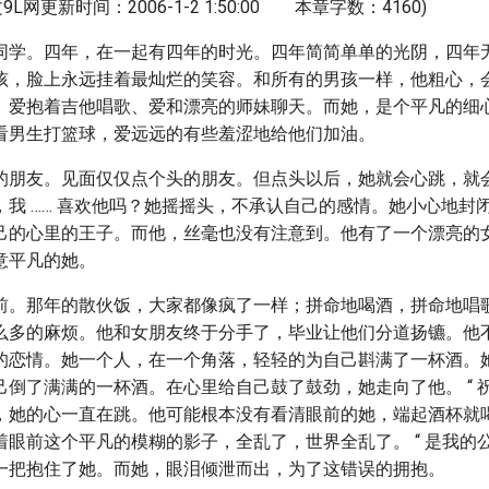
文9L网更新时间：2006-1-2 1:50:00 本章字数：4160)
同学。四年，在一起有四年的时光。四年简简单单的光阴，四年
孩，脸上永远挂着最灿烂的笑容。和所有的男孩一样，他粗心，
、爱抱着吉他唱歌、爱和漂亮的师妹聊天。而她，是个平凡的细
看男生打篮球，爱远远的有些羞涩地给他们加油。
的朋友。见面仅仅点个头的朋友。但点头以后，她就会心跳，就
，我 …… 喜欢他吗？她摇摇头，不承认自己的感情。她小心地封
己的心里的王子。而他，丝毫也没有注意到。他有了一个漂亮的
意平凡的她。
前。那年的散伙饭，大家都像疯了一样；拼命地喝酒，拼命地唱
么多的麻烦。他和女朋友终于分手了，毕业让他们分道扬镳。他
的恋情。她一个人，在一个角落，轻轻的为自己斟满了一杯酒。
倒了满满的一杯酒。在心里给自己鼓了鼓劲，她走向了他。 “ 祝你
，她的心一直在跳。他可能根本没有看清眼前的她，端起酒杯就
眼前这个平凡的模糊的影子，全乱了，世界全乱了。 “ 是我的公主
一把抱住了她。而她，眼泪倾泄而出，为了这错误的拥抱。