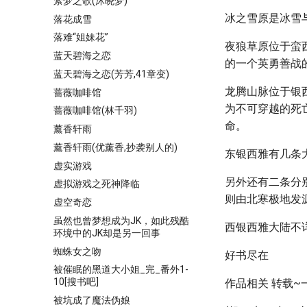
萦梦之歌(沐晓梦)
冰之雪原是冰雪
落花成雪
落难“姐妹花”
夜狼草原位于蛮
蓝天碧海之恋
的一个英勇善战
蓝天碧海之恋(芳芳,41章变)
龙腾山脉位于银
蔷薇咖啡馆
为不可穿越的死
蔷薇咖啡馆(林千羽)
命。
薰香轩雨
薰香轩雨(优薰香,抄袭别人的)
东银西雅有几条
虚实游戏
另外还有二条分
虚拟游戏之死神降临
则由北寒极地发
虚空奇恋
虽然也曾梦想成为JK，如此残酷
西银西雅大陆不
环境中的JK却是另一回事
蜘蛛女之吻
好书尽在
被催眠的黑道大小姐_完_番外1-
10[搜书吧]
作品相关 转载~
被坑成了魔法伪娘