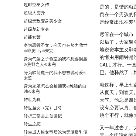
超时空巫女传
是的，是错的就
超级大变身
倒在一个男孩的
超级无敌变身美少女
是经常出现在梦
超级梦幻变身
尽管在一个城市
超能女警
以后了，大家聚
身为恶役圣女，今天也在努力救世
地说资本主义剥削
⊙乖戾Lily⊙未完
的懒虫用闹钟是没
身为气运之子侧室的我不想要躺赢
⊙荒野之人⊙未完
CALL 才行
已。他释然了，
身为软萌魔王的我不想被说可爱⊙
太监
就这样，早上七
身为龙娘怎么会被捕获⊙纯洁的白
浊⊙未完
从夏天，到春天。
转世为狐
天气。他总是谢
没有必要认真。
转世圣女（完）_(3)
跳个不行，就像
转折三部曲之创世记
转生之恋
又一年过去了。大
转生成人族女帝后沦为无脑爆乳便
天一个电话的奇