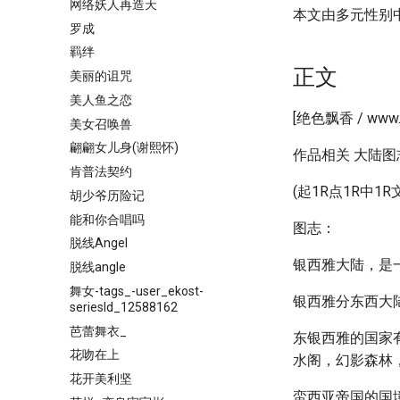
网络妖人再造天
本文由多元性别
罗成
羁绊
正文
美丽的诅咒
美人鱼之恋
[绝色飘香 / ww
美女召唤兽
翩翩女儿身(谢熙怀)
作品相关 大陆图
肯普法契约
(起1R点1R中1R
胡少爷历险记
能和你合唱吗
图志：
脱线Angel
银西雅大陆，是
脱线angle
舞女-tags_-user_ekost-
银西雅分东西大
seriesId_12588162
芭蕾舞衣_
东银西雅的国家
花吻在上
水阁，幻影森林
花开美利坚
蛮西亚帝国的国