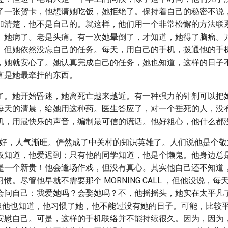
了一张贺卡，他想请她吃饭，她拒绝了。保持着自己的秘密不说
加清楚，他不是自己的。就这样，他们用一个非常松懈的方法联
。她病了。老是头痛。有一次她晕倒了，才知道，她得了脑瘤。
。但她依然没忘自己的任务。每天，用自己的手机，拨通他的手
，她就安心了。她认真完成自己的任务，她也知道，这样的日子
直是她最牵挂的东西。
了。她开始昏迷，她离死亡越来越近。有一种强力的针剂可以把
每天的清晨，给她用这种药。医生答应了，对一个垂死的人，没
机，用最快乐的声音，编制最可信的谎话。他好粗心，他什么都
越做越好，人气渐旺。俨然成了中关村的知识英雄了。人们说他是个
板知道，他爱迟到；只有他的同学知道，他是个懒鬼。他身边总
是一个新贵！他会逢场作戏，但没有真心。其实他自己还不知道
惯。尽管他早就不需要那个 MORNING CALL ，但他没说，
会问自己：我爱她吗？会娶她吗？不，他摇摇头，她实在太平凡
… 但他也知道，他习惯了她，他不能过没有她的日子。可能，比较
安慰自己。可是，这样的手机联络并不能持续很久。因为，因为