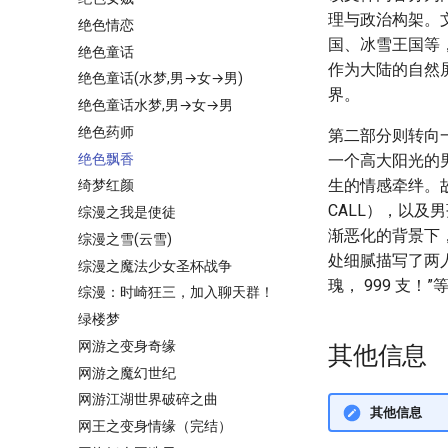
理与政治构架。
绝色情恋
国、冰雪王国等
绝色童话
作为大陆的自然
绝色童话(水梦,男→女→男)
界。
绝色童话水梦,男→女→男
绝色药师
第二部分则转向
绝色飘香
一个高大阳光的
生的情感牵绊。
绮梦红颜
CALL），以
综漫之我是使徒
渐恶化的背景下
综漫之雪(云雪)
处细腻描写了两人
综漫之魔法少女圣杯战争
瑰， 999 支
综漫：时崎狂三，加入聊天群！
绿楼梦
网游之变身奇缘
其他信息
网游之魔幻世纪
网游江湖世界破碎之曲
其他信息
网王之变身情缘（完结）