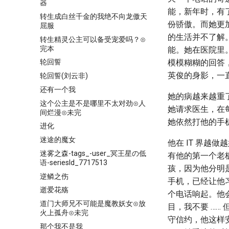
器
能，新年时，有
转生成白丝千金的我绝不向龙傲天
份骄傲。而她更
屈服
的生活并不了解
转生精灵公主可以备受宠爱吗？⊙
完本
能。她在医院里
模模糊糊的回答
轮回誓
英俊的身影，一
轮回誓(刘云非)
还有一个我
她的病越来越重
这个公主是不是哪里不太对劲⊙人
她请求医生，在
间烂漫⊙未完
她依然打他的手
进化
迷途的魔女
他在 IT 界
迷雾之森-tags_-user_冥王星の低
有他的第一个老
语-seriesId_7717513
孩，因为他分明
逆鳞之伤
手机，已经让他习
逝爱花殇
个电话响起。他
道门大师兄不可能是魔教妖女⊙放
目，我不要 …
火上孤舟⊙未完
守信约，他这样
那个我不是我