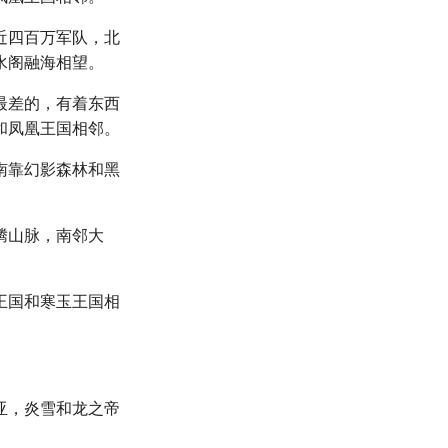
近四百万军队，北
水阁融海相望。
最差的，有着东西
和凤凰王国相邻。
南靠幻影森林和黑
腾山脉，南邻大
王国和寒玉王国相
亚，炎雪和龙之帝