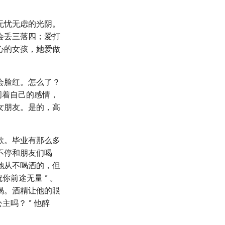
无忧无虑的光阴。
会丢三落四；爱打
心的女孩，她爱做
会脸红。怎么了？
闭着自己的感情，
女朋友。是的，高
歌。毕业有那么多
不停和朋友们喝
她从不喝酒的，但
前途无量 ” 。
喝。酒精让他的眼
吗？ ” 他醉