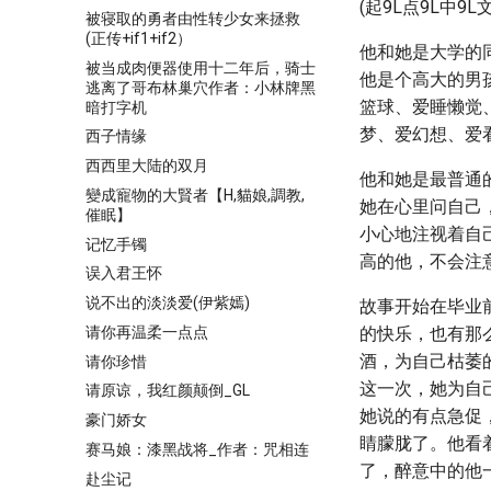
(起9L点9L中9L
被寝取的勇者由性转少女来拯救
(正传+if1+if2）
他和她是大学的
被当成肉便器使用十二年后，骑士
他是个高大的男
逃离了哥布林巢穴作者：小林牌黑
篮球、爱睡懒觉
暗打字机
梦、爱幻想、爱
西子情缘
西西里大陆的双月
他和她是最普通
變成寵物的大賢者【H,貓娘,調教,
她在心里问自己
催眠】
小心地注视着自
记忆手镯
高的他，不会注
误入君王怀
说不出的淡淡爱(伊紫嫣)
故事开始在毕业
请你再温柔一点点
的快乐，也有那
酒，为自己枯萎
请你珍惜
这一次，她为自己
请原谅，我红颜颠倒_GL
她说的有点急促
豪门娇女
睛朦胧了。他看着
赛马娘：漆黑战将_作者：咒相连
了，醉意中的他
赴尘记