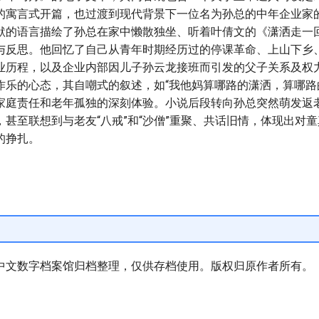
的寓言式开篇，也过渡到现代背景下一位名为孙总的中年企业家
默的语言描绘了孙总在家中懒散独坐、听着叶倩文的《潇洒走一
与反思。他回忆了自己从青年时期经历过的停课革命、上山下乡
业历程，以及企业内部因儿子孙云龙接班而引发的父子关系及权
作乐的心态，其自嘲式的叙述，如“我他妈算哪路的潇洒，算哪路
家庭责任和老年孤独的深刻体验。小说后段转向孙总突然萌发返
，甚至联想到与老友“八戒”和“沙僧”重聚、共话旧情，体现出对
的挣扎。
中文数字档案馆归档整理，仅供存档使用。版权归原作者所有。