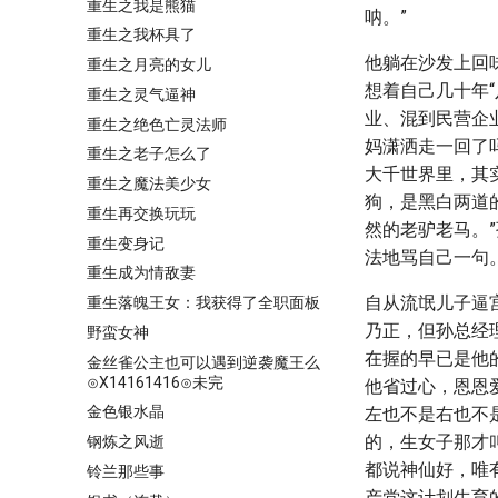
重生之我是熊猫
呐。”
重生之我杯具了
他躺在沙发上回
重生之月亮的女儿
想着自己几十年
重生之灵气逼神
业、混到民营企
重生之绝色亡灵法师
妈潇洒走一回了
重生之老子怎么了
大千世界里，其
重生之魔法美少女
狗，是黑白两道
重生再交换玩玩
然的老驴老马。
重生变身记
法地骂自己一句
重生成为情敌妻
自从流氓儿子逼
重生落魄王女：我获得了全职面板
乃正，但孙总经
野蛮女神
在握的早已是他
金丝雀公主也可以遇到逆袭魔王么
⊙X14161416⊙未完
他省过心，恩恩
金色银水晶
左也不是右也不
的，生女子那才
钢炼之风逝
都说神仙好，唯
铃兰那些事
产党这计划生育