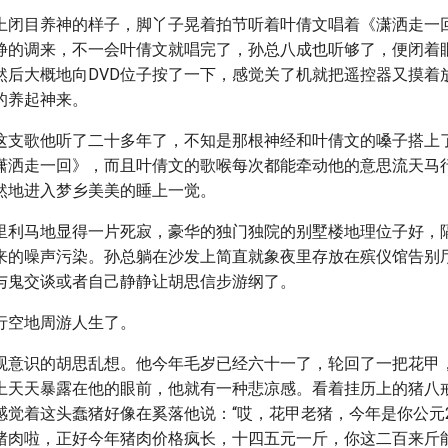
上闭目养神的样子，脚丫子晃着拍节听着叶倩文唱着《潇洒走一
静的调来，不一会叶倩文就唱完了，孙总八成也听够了，便闭着
然后大概地向DVD位子按了一下，感觉关了机就把遥控器又摸着
的养起神来。
这支歌他听了二十多年了，不知是那根神经和叶倩文的嗓子搭上
潇洒走一回》，而且叶倩文的歌喉每次都能牵动他的意思流天马
然地进入梦乡美美的睡上一觉。
里利马地显得一片死寂，豪华的独门独院的别墅楼地理位子好，
来的噪声污染。孙总躺在沙发上简直就象夜里存放在殡仪馆告别
与鬼交谈或者自己静静让胡思信步游纲了。
行空地周游人生了。
观意识的胡思乱想。他今年毛岁已经六十一了，轮回了一把花甲
上天天暴露在他的眼前，他就有一种悲凉感。看着挂历上的猪八
感觉着这头蠢猪好像在奚落他说：“哎，花甲老猪，今年是你公元2
猪肉啦，正好今年猪肉价格疯长，十四五元一斤，你这二百来斤