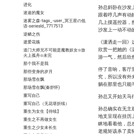
进化
孙总斜卧在沙发
迷途的魔女
跟着哼几声有动
迷雾之森-tags_-user_冥王星の低
几上摸遥控器，
语-seriesId_7717513
沙发上一动不动
逆鳞之伤
《潇洒走一回》
逝爱花殇
欣赏一把她的《
道门大师兄不可能是魔教妖女⊙放
火上孤舟⊙未完
游一气，然后欣
那个我不是我
停了音响，客厅
那些变身的岁月
究，所以没有外
那场雪在飘
躺在那里也只能
那场雪在飘(秦舒怀)
重写自己
孙总又开始天马
重写自己（无花堪折续）
孙总确实在无主
重生为女生【待续】
地支呈现在挂历
重生之不再做女生
眯地看着他，总
重生之少女未长生
老规矩该杀了卖