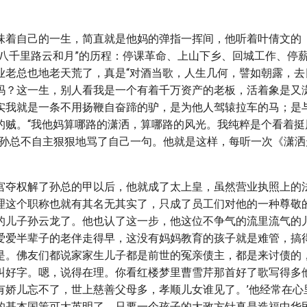
味着自己的一生，简直就是他妈的弹指一挥间，他听着叶倩文的
“八千里路云和月”的历程：停课革命、上山下乡、回城工作、停
业老总也地老天荒了，真是“对酒当歌，人生几何，譬如朝露，去
吗？这一生，别人看我是一个有着千万资产的老板，活着象是又
实我就是一条不用扬鞭自奋蹄的驴，是为他人驾辕拉车的马；是
的贼。“我他妈算哪路的潇洒，算哪路的风光。我纯粹是个看着挺
”孙总不自主狠狠地骂了自己一句。他就是这样，每听一次《潇洒
。
宫夺权解了孙总的甲以后，他就成了太上皇，虽然营业执照上的
理这个职称也就有其名无其实了，只成了员工们对他的一种尊敬
的儿子孙云龙了。他也认了这一步，他这位不争气的流里流气的
爱爱半辈子的老伴走得早，这没有妈妈教育的孩子就是难管，搞
是。佛友们都说家家生儿子都是前世的冤亲债主，都是来讨债的
叫好字。嗯，说得在理。你看红楼梦里曹雪芹那首好了歌写得多他
有娇儿忘不了，世上慈善父母多，孝顺儿女谁见了。’他经常在心
的基本国策可太英明了，只要一个孩子的大政方针真是造福中华