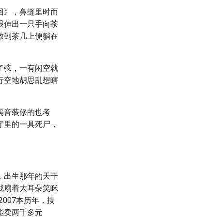
回》，鼻缝里时而
眼伸出一只手向茶
放到茶几上便躺在
了弦，一有闲空就
行空地胡思乱想瞎
隔音装修的也考
厅里的一具死尸，
，出生那年的天干
戒扇着大耳朵笑眯
007本历年，按
能卖两千多元