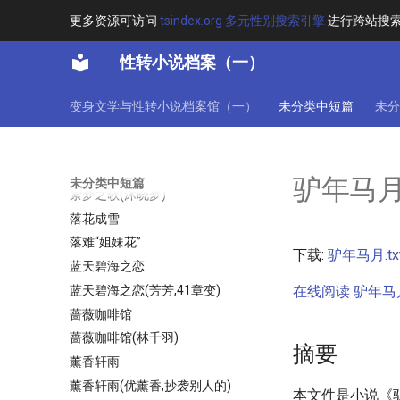
茉莉花开
更多资源可访问
tsindex.org 多元性别搜索引擎
进行跨站搜
荣华富贵
荻荻公主
性转小说档案（一）
莉莉斯的女儿(王莉)
莉莉斯的女儿（三部曲之一）
变身文学与性转小说档案馆（一）
未分类中短篇
未分
莽君欲情
萌狐音乐家
萝莉风纪委员的吐槽笔记
驴年马
未分类中短篇
萦梦之歌(沐晓梦)
落花成雪
落难“姐妹花”
下载:
驴年马月.tx
蓝天碧海之恋
蓝天碧海之恋(芳芳,41章变)
在线阅读 驴年马月.
蔷薇咖啡馆
蔷薇咖啡馆(林千羽)
摘要
薰香轩雨
薰香轩雨(优薰香,抄袭别人的)
本文件是小说《