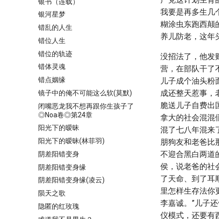
银书（连载）
我要是再多生几
银河星梦
糊涂虫东跑西颠
错乱的人生
养儿防老，这年
错位人生
错位的轨迹
没招法了，他发
错体灵魂
营，在部队干了
错点姻缘
儿子成个油头粉
成还整天惹事，
镜子中的俺不可能这么软(莫默)
脆送儿子自费出
闭嘴恶龙我不想再跟你生孩子了
◎Noa卷◎第24章
拿大的社会混混
阳光下的暧昧
混了七八年混来
阳光下的暧昧(林菲羽)
朋狗友和老爸比
不迎合黑白两道
阴差阳错变身
侯，说老爸的社
阴差阳错变身缘
了天命、到了耳
阴差阳错变身缘(凌云)
里怎样生存法你
陨天之歌
李嘉诚。”儿子
隐匿的红玫瑰
仪模式，还要有西