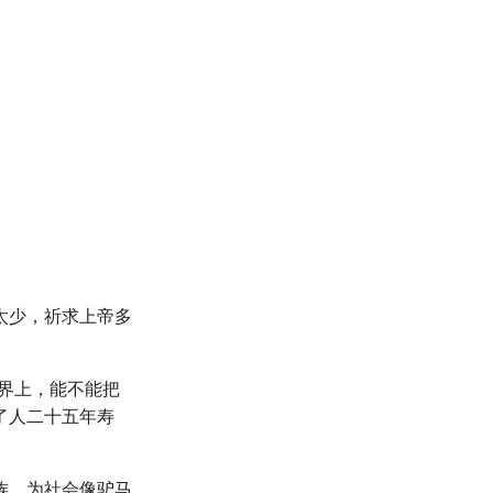
太少，祈求上帝多
界上，能不能把
了人二十五年寿
族、为社会像驴马