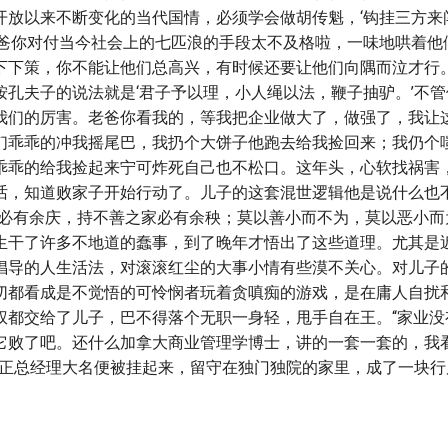
开放以来不断变化的当代国情，必须学会做胡传魁，‘钩挂三方来
老爸你对付当今社会上的七匹浪的手段太不及格啦，一味地哄着他
下下策，你不能让他们总高兴，有时候还要让他们向隅而泣才行
按孔夫子的说法就是‘君子予以理，小人绳以法，鞭子抽驴。’不
我们的厉害。老爸你看我的，等我把企业做大了，做强了，我让
们乖乖的冲我摇尾巴，我扔个大饼子他跑去给我捡回来；我仍个
乖乖的给我捡起来宁可炸死自己也不松口。这年头，心软找祸害，
话，知道败家子开始行动了。儿子的这套混世逻辑他是说什么也
家必有余庆，持不善之家必有余秧；莫以善小而不为，莫以恶小而
生干了许多不地道的蠢事，到了晚年才悟出了这些道理。尤其是
倡导的人生活法，对滚滚红尘的大事小情有些漠不关心。对儿子
切都看成是不觉悟的可怜悯者玩着贪嗔痴的游戏，是在庸人自扰
权都交给了儿子，巴不得落个无职一身轻，甩手自在王。“家业没
它败了吧。还什么加拿大商业管理学博士，讲的一套一套的，我
乃正总经理大名便被挂起来，留守在独门独院的家里，成了一块行