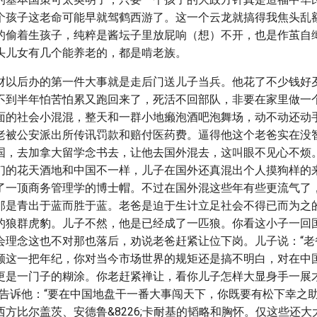
个孩子这老命可能早就驾鹤西游了。这一个云龙就搞得我焦头乱
的偷着生孩子，纯粹是酱坛子里放屁响（想）不开，也是作茧自
头儿女有几个能养老的，都是啃老族。
财以后办的第一件大事就是走后门送儿子当兵。他花了不少钱好
不到半年怕苦怕累又跑回来了，死活不回部队，非要在家里做一
面的社会小混混，整天和一群小地癞泡酒吧泡舞场，动不动还动
老被公安派出所传讯罚款和赔付医药费。逼得他这个老爸实在没
国，去加拿大留学念书去，让他去国外混去，这叫眼不见心不烦
们的花天酒地和中国不一样，儿子在国外还真混出个人摸狗样的
了一顶商务管理学的博士帽。不过在国外混这些年有些更流气了
那是青出于蓝而胜于蓝。老爸是迫于生计立足社会不得已而为之
的狼群虎豹。儿子不然，他是已经成了一匹狼。你看这小子一回
会理念这也不对那也落后，劝说老爸赶紧让位下岗。儿子说：“老
顺这一把年纪，你对当今市场世界的规矩还是搞不明白，对在中
更是一门子的糊涂。你老赶紧禅让，看你儿子怎样大显身手一展
还告诉他：“要在中国地盘干一番大事闯天下，你既要有松下幸之
方比尔盖茨、安德鲁&8226;卡耐基的韬略和胸怀。仅这些还