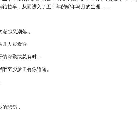
驾辕拉车，从而进入了五十年的驴年马月的生涯…………
匆潮起又潮落，
头几人能看透。
呀情深聚散总有时，
半醉至少梦里有你追随。
，
。
少的悲伤，
。