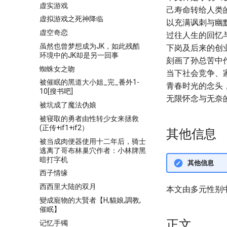
虚实游戏
己寿命转给人类
虚拟游戏之死神降临
以充满讽刺与幽
虚空奇恋
过往人生的回忆
虽然也曾梦想成为JK，如此残酷
下岗及后来的创
环境中的JK却是另一回事
刻画了孙总苦中
蜘蛛女之吻
当下社会竞争、
被催眠的黑道大小姐_完_番外1-
青春时光的念头
10[搜书吧]
无限怀念与无奈
被坑成了魔法伪娘
被寝取的勇者由性转少女来拯救
(正传+if1+if2）
其他信息
被当成肉便器使用十二年后，骑士
逃离了哥布林巢穴作者：小林牌黑
暗打字机
其他信息
西子情缘
西西里大陆的双月
本文由多元性别
變成寵物的大賢者【H,貓娘,調教,
催眠】
正文
记忆手镯