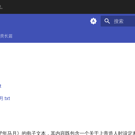
索。
键入以开始
类长篇
月
t
txt
驴年马月》的电子文本，其内容既包含一个关于上帝造人时设定