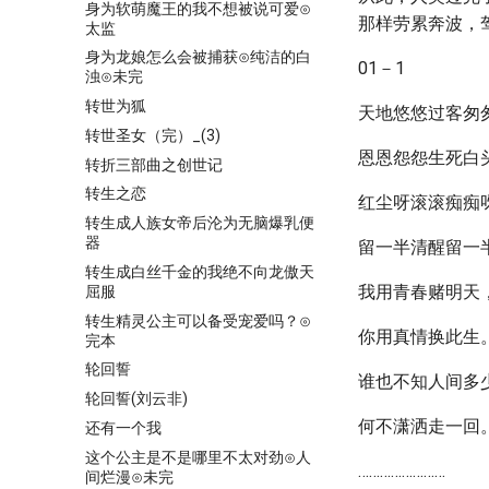
身为软萌魔王的我不想被说可爱⊙
那样劳累奔波，
太监
身为龙娘怎么会被捕获⊙纯洁的白
01－1
浊⊙未完
转世为狐
天地悠悠过客匆
转世圣女（完）_(3)
恩恩怨怨生死白
转折三部曲之创世记
转生之恋
红尘呀滚滚痴痴
转生成人族女帝后沦为无脑爆乳便
器
留一半清醒留一
转生成白丝千金的我绝不向龙傲天
我用青春赌明天
屈服
转生精灵公主可以备受宠爱吗？⊙
你用真情换此生
完本
轮回誓
谁也不知人间多
轮回誓(刘云非)
何不潇洒走一回
还有一个我
这个公主是不是哪里不太对劲⊙人
……………………
间烂漫⊙未完