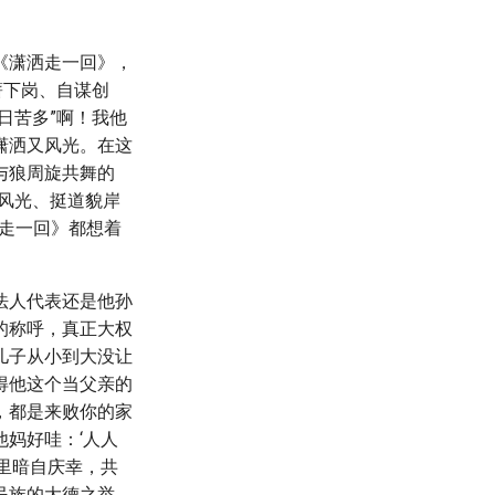
《潇洒走一回》，
薪下岗、自谋创
日苦多”啊！我他
潇洒又风光。在这
与狼周旋共舞的
风光、挺道貌岸
走一回》都想着
法人代表还是他孙
的称呼，真正大权
儿子从小到大没让
得他这个当父亲的
，都是来败你的家
妈好哇：‘人人
里暗自庆幸，共
民族的大德之举。