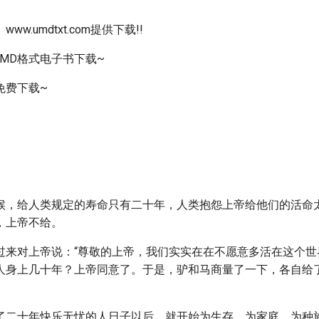
w.umdtxt.com提供下载!!
,UMD格式电子书下载~
免费下载~
候，给人类规定的寿命只有二十年，人类抱怨上帝给他们的活命
，上帝不给。
过来对上帝说：“尊敬的上帝，我们实实在在不愿意多活在这个世
人身上几十年？上帝同意了。于是，驴和马商量了一下，各自给
了二十年快乐无忧的人日子以后，就开始为生存、为家庭、为种