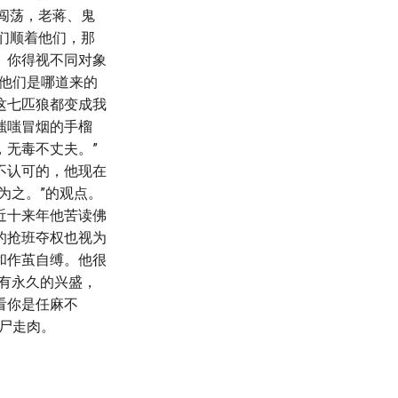
闯荡，老蒋、鬼
们顺着他们，那
。你得视不同对象
管他们是哪道来的
这七匹狼都变成我
嗤嗤冒烟的手榴
无毒不丈夫。”
不认可的，他现在
为之。”的观点。
近十来年他苦读佛
的抢班夺权也视为
和作茧自缚。他很
有永久的兴盛，
看你是任麻不
尸走肉。