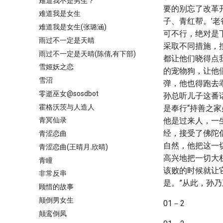
难道我不是男生？
要的别忘了改革
难道我是女生
子、青红帮。’
难道我是女生(张璐涵)
可不行，绝对是
雨过不一定是天晴
采取不同措施，
雨过不一定是天晴(陈倩,有下部)
都让他们晓得点
雪姬妖之恋
的宠物狗，让他
雪沼
弹，他也得跑去
零逝巫女@sosdbot
孙总听儿子这番
霍格沃茨与人造人
是奉行“持善之
他是过来人，一
青冥仙录
经，接受了佛陀
青涩恋曲
自然，他把这一
青涩恋曲(王晴月.欣晴)
高兴地把一切大
青瞳
该败的时候就让
非常反串
是。”从此，孙
顾惜的故事
颠倒男女生
01－2
颠鸾倒凤