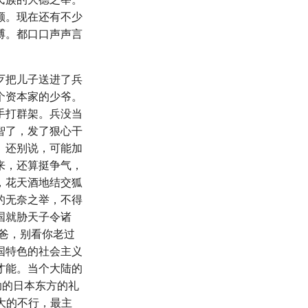
额。现在还有不少
缚。都口口声声言
歹把儿子送进了兵
个资本家的少爷。
手打群架。兵没当
智了，发了狠心干
。还别说，可能加
来，还算挺争气，
，花天酒地结交狐
的无奈之举，不得
国就胁天子令诸
爸，别看你老过
国特色的社会主义
才能。当个大陆的
助的日本东方的礼
大大的不行，最主