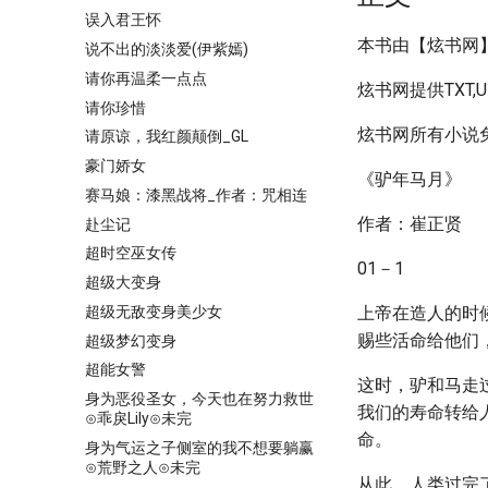
误入君王怀
本书由【炫书网】ww
说不出的淡淡爱(伊紫嫣)
请你再温柔一点点
炫书网提供TXT
请你珍惜
炫书网所有小说
请原谅，我红颜颠倒_GL
豪门娇女
《驴年马月》
赛马娘：漆黑战将_作者：咒相连
作者：崔正贤
赴尘记
超时空巫女传
01－1
超级大变身
超级无敌变身美少女
上帝在造人的时
赐些活命给他们
超级梦幻变身
超能女警
这时，驴和马走
身为恶役圣女，今天也在努力救世
我们的寿命转给
⊙乖戾Lily⊙未完
命。
身为气运之子侧室的我不想要躺赢
⊙荒野之人⊙未完
从此，人类过完