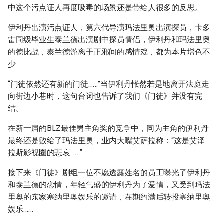
中这个污点证人再度吸毒的场景还是带给人很多的反思。
伊利丹出演污点证人，第六代导演玛法里奥出演探员，卡多
雷同级毕业生泰兰德出演剧中探员情侣，伊利丹和玛法里奥
的德比战，泰兰德游离于正邪间的感情戏，都为本片增色不
少
“门徒依然还有新的门徒……”当伊利丹怅然若是地离开法庭走
向街边小巷时，这句台词也告诉了我们《门徒》并没有完
结。
在新一届的BLZ最佳男主角奖的竞争中，同为主角的伊利丹
最终还是败给了玛法里奥，业内大嘴艾萨拉称：“这是艾泽
拉斯影视圈的悲哀……”
接下来《门徒》剧组一位不愿透露姓名的员工曝光了伊利丹
和泰兰德的恋情，年轻气盛的伊利丹为了爱情，又受到玛法
里奥的东家塞纳里奥娱乐的邀请，在期约满后转投塞纳里奥
娱乐……