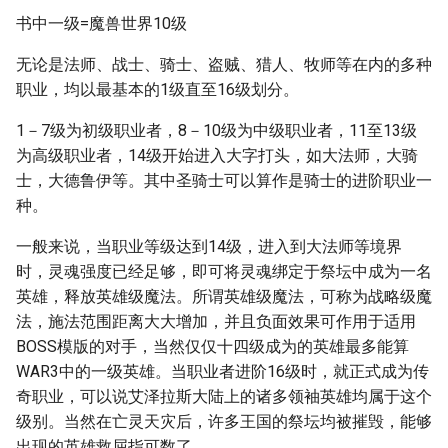
书中一级=魔兽世界10级
无论是法师、战士、骑士、盗贼、猎人、牧师等在内的多种
职业，均以最基本的1级直至16级划分。
1－7级为初级职业者，8－10级为中级职业者，11至13级
为高级职业者，14级开始进入大字打头，如大法师，大骑
士，大德鲁伊等。其中圣骑士可以算作是骑士的进阶职业一
种。
一般来说，当职业等级达到14级，进入到大法师等境界
时，灵魂强度已经足够，即可将灵魂绑定于祭坛中成为一名
英雄，释放英雄级魔法。所谓英雄级魔法，可称为战略级魔
法，施法范围距离大大增加，并且负面效果可作用于适用
BOSS模版的对手，当然仅仅十四级成为的英雄最多能算
WAR3中的一级英雄。当职业者进阶16级时，就正式成为传
奇职业，可以说艾泽拉斯大陆上的诸多领袖英雄均属于这个
级别。当然在亡灵天灾后，许多王国的祭坛均被摧毁，能够
出现的英雄救屈指可数了。