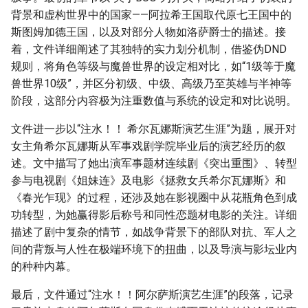
背景和虚构世界中的国家——阿拉希王国取代原七王国中的
斯图姆加德王国，以及对部分人物如洛萨爵士的描述。接
着，文件详细阐述了其独特的实力划分机制，借鉴伪DND
规则，将角色等级与魔兽世界的设定相对比，如“1级等于魔
兽世界10级”，并区分初级、中级、高级乃至英雄与半神等
阶段，这部分内容极为注重数值与系统的设定和对比说明。
文件进一步以“注水！！ 希尔瓦娜斯演艺生涯”为题，展开对
女主角希尔瓦娜斯从军事戏剧学院毕业后的演艺经历的叙
述。文中描写了她出演军事题材连续剧《突出重围》、转型
参与电视剧《姐妹连》及电影《拯救女兵希尔瓦娜斯》和
《春光乍现》的过程，还涉及她在影视圈中从花瓶角色到成
功转型，为她赢得影后称号和同性恋题材电影的关注。详细
描述了剧中复杂的情节，如战争背景下的部队对抗、军人之
间的背叛与人性在极端环境下的扭曲，以及导演与影坛业内
的种种内幕。
最后，文件通过“注水！！阿尔萨斯演艺生涯”的段落，记录