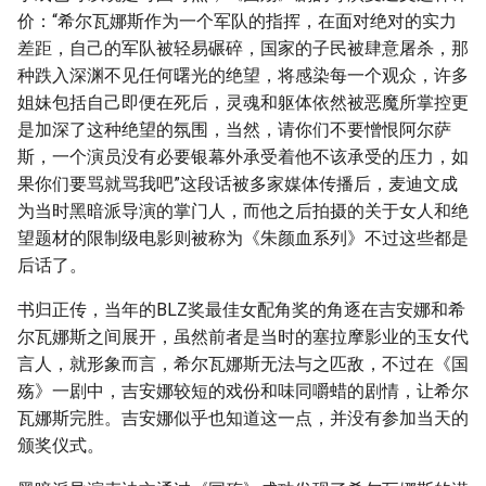
价：“希尔瓦娜斯作为一个军队的指挥，在面对绝对的实力
差距，自己的军队被轻易碾碎，国家的子民被肆意屠杀，那
种跌入深渊不见任何曙光的绝望，将感染每一个观众，许多
姐妹包括自己即便在死后，灵魂和躯体依然被恶魔所掌控更
是加深了这种绝望的氛围，当然，请你们不要憎恨阿尔萨
斯，一个演员没有必要银幕外承受着他不该承受的压力，如
果你们要骂就骂我吧”这段话被多家媒体传播后，麦迪文成
为当时黑暗派导演的掌门人，而他之后拍摄的关于女人和绝
望题材的限制级电影则被称为《朱颜血系列》不过这些都是
后话了。
书归正传，当年的BLZ奖最佳女配角奖的角逐在吉安娜和希
尔瓦娜斯之间展开，虽然前者是当时的塞拉摩影业的玉女代
言人，就形象而言，希尔瓦娜斯无法与之匹敌，不过在《国
殇》一剧中，吉安娜较短的戏份和味同嚼蜡的剧情，让希尔
瓦娜斯完胜。吉安娜似乎也知道这一点，并没有参加当天的
颁奖仪式。