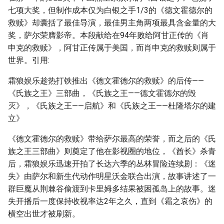
七项大奖，但制作成本仅为白银之手1/3的《德文霍德尔的
救赎》却囊括了最佳导演，最佳男主角两项最具含金量的大
奖，萨尔荣膺影帝。本段献给在94年败给阿甘正传的《肖
申克的救赎》，阿甘正传属于美国，而肖申克的救赎则属于
世界。引用:
霜狼娱乐趁热打铁推出《德文霍德尔的救赎》的后传——
《氏族之王》三部曲，《氏族之王——德文霍德尔的毁
灭》，《氏族之王——启航》和《氏族之王——杜隆塔尔的建
立》
《德文霍德尔的救赎》带给萨尔最高的荣誉，而之后的《氏
族之王三部曲》则奠定了他在影视圈的地位，《酋长》杀青
后，霜狼娱乐迅速开拍了长达六季的丛林冒险连续剧：《迷
失》由萨尔和新生代动作明星沃金联合出演，故事讲述了一
群巨魔从荆棘谷偷渡到卡里姆多结果被困孤岛上的故事。迷
失开播后一度保持收视率达2年之久，直到《霜之哀伤》的
横空出世才被刷新。