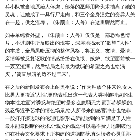
兵小队被当地原始人俘虏，部落的巫师用降头术抽离了她的
灵魂，让她成了一具行尸走肉，和三个全身溃烂的变异人关
在一起，供之淫辱，《朱颜血：人兽》在这里骤然而止。
如果单纯看外型，《朱颜血：人兽》仅仅是一部恐怖色情
片，不过剧中所反映出的现实，深层地揭示了“欲望”“人性”
的本质，全局黑暗压抑的整体风格，将正义、友情、爱情、
亲情等被反复讴歌的情感纷纷在仇恨、嫉妒、欲望面前被一
一轰至渣滓，然后结局之前最为微弱的希望之光也给泯
灭，"简直黑暗的透不过气来"。
在之后的新闻发布会上耐奥祖说：“作为种族个体来说,女人
比男人更接近‘人性’,更能表现出这一代表人类种族特点的生
物本性,在面对诱惑与绝望时是多么脆弱无力.而那赤裸裸的,
残忍得近乎艺术的情色场景,给人所带来的感官冲击也绝非
一般打打擦边球的伦理电影形式所能达到的.它满足了人性
最本能最阴暗的欲求,让观众的观念可以毫不费力地刺破他
们在社会文化要求下所构建的道德防壁,直达读者心灵里那