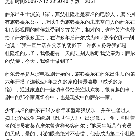
更新时间2009-7-12 23:50:40 字数：2051
萨尔出生于演员世家，其父杜隆坦是着名的电影人，旗下拥
有霜狼娱乐公司，所以作为霜狼娱乐的未来掌门人的萨尔在
初入影视圈的时候就受到多方关注，相对的，这些关注也带
给了萨尔很多压力，在许多年后萨尔成为BLZ影帝的那一刻
他说：“我一直生活在父亲的阴影下，许多人称呼我都是：
杜隆坦的儿子，我很想有一天能让别人称呼我父亲为：萨尔
的父亲，今天，我终于做到了”
萨尔最早是从演电视剧开始的，霜狼娱乐在萨尔出生后的第
六年开播了连载达5年之久的家庭情景喜剧《成长的烦
恼》，通过家庭的一些琐事带给关注以欢笑，很有趣的事，
剧中的那个家庭组合中，也是现实中的萨尔一家。
少年成名的萨尔在14岁那年加盟霜狼娱乐，并在杜隆坦夫
妇主演的战争连续剧《乱世佳人》中出演孤儿一角，当时着
名的演员布莱克摩尔曾这样形容萨尔：“他天生就具有演员
的天赋，是的，我的眼光绝对不会错，他会成为第二个杜隆