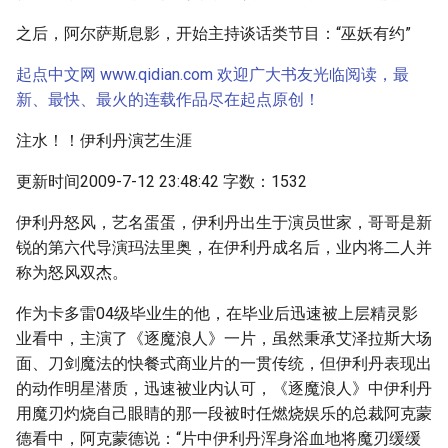
之后，阿尔萨斯息影，开始主持谈话类节目：“巫妖有约”
起点中文网 www.qidian.com 欢迎广大书友光临阅读，最
新、最快、最火的连载作品尽在起点原创！
注水！！伊利丹演艺生涯
更新时间2009-7-12 23:48:42 字数：1532
伊利丹怒风，艺名蛋蛋，伊利丹出生于演员世家，哥哥是新
锐的第六代导演玛法里奥，在伊利丹成名后，业内将二人并
称为怒风双杰。
作为卡多雷04级毕业生的他，在毕业后迅速被上层精灵影
业看中，主演了《逐魔浪人》一片，虽然秉承艾泽拉斯大场
面、刀剑魔法的快餐式商业片的一贯传统，但伊利丹表现出
的动作明星潜质，迅速被业内认可，《逐魔浪人》中伊利丹
用魔刃灼烧自己眼睛的那一段被时任燃烧娱乐的总裁阿克蒙
德看中，阿克蒙德说：“片中伊利丹浑身浴血地将魔刃缓缓