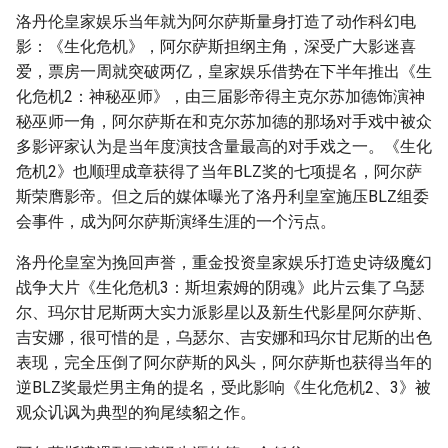
洛丹伦皇家娱乐当年就为阿尔萨斯量身打造了动作科幻电
影：《生化危机》，阿尔萨斯担纲主角，深受广大影迷喜
爱，票房一周就突破两亿，皇家娱乐借势在下半年推出《生
化危机2：神秘巫师》，由三届影帝得主克尔苏加德饰演神
秘巫师一角，阿尔萨斯在和克尔苏加德的那场对手戏中被众
多影评家认为是当年度演技含量最高的对手戏之一。《生化
危机2》也顺理成章获得了当年BLZ奖的七项提名，阿尔萨
斯荣膺影帝。但之后的媒体曝光了洛丹利皇室施压BLZ组委
会事件，成为阿尔萨斯演绎生涯的一个污点。
洛丹伦皇室为挽回声誉，重金投资皇家娱乐打造史诗级魔幻
战争大片《生化危机3：斯坦索姆的阴魂》此片云集了乌瑟
尔、玛尔甘尼斯两大实力派影星以及新生代影星阿尔萨斯、
吉安娜，很可惜的是，乌瑟尔、吉安娜和玛尔甘尼斯的出色
表现，完全压倒了阿尔萨斯的风头，阿尔萨斯也获得当年的
逆BLZ奖最烂男主角的提名，受此影响《生化危机2、3》被
观众讥讽为典型的狗尾续貂之作。