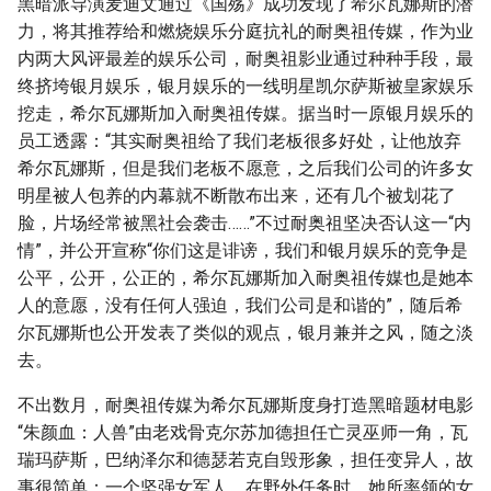
黑暗派导演麦迪文通过《国殇》成功发现了希尔瓦娜斯的潜
力，将其推荐给和燃烧娱乐分庭抗礼的耐奥祖传媒，作为业
内两大风评最差的娱乐公司，耐奥祖影业通过种种手段，最
终挤垮银月娱乐，银月娱乐的一线明星凯尔萨斯被皇家娱乐
挖走，希尔瓦娜斯加入耐奥祖传媒。据当时一原银月娱乐的
员工透露：“其实耐奥祖给了我们老板很多好处，让他放弃
希尔瓦娜斯，但是我们老板不愿意，之后我们公司的许多女
明星被人包养的内幕就不断散布出来，还有几个被划花了
脸，片场经常被黑社会袭击……”不过耐奥祖坚决否认这一“内
情”，并公开宣称“你们这是诽谤，我们和银月娱乐的竞争是
公平，公开，公正的，希尔瓦娜斯加入耐奥祖传媒也是她本
人的意愿，没有任何人强迫，我们公司是和谐的”，随后希
尔瓦娜斯也公开发表了类似的观点，银月兼并之风，随之淡
去。
不出数月，耐奥祖传媒为希尔瓦娜斯度身打造黑暗题材电影
“朱颜血：人兽”由老戏骨克尔苏加德担任亡灵巫师一角，瓦
瑞玛萨斯，巴纳泽尔和德瑟若克自毁形象，担任变异人，故
事很简单：一个坚强女军人，在野外任务时，她所率领的女