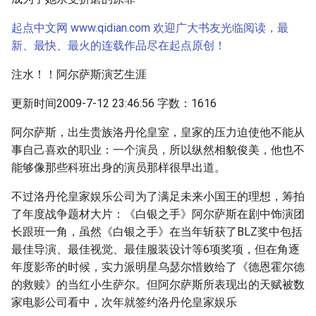
起点中文网 www.qidian.com 欢迎广大书友光临阅读，最
新、最快、最火的连载作品尽在起点原创！
注水！！阿尔萨斯演艺生涯
更新时间2009-7-12 23:46:56 字数：1616
阿尔萨斯，出生贵族洛丹伦皇室，皇家的压力迫使他不能从
事自己喜欢的职业：一个演员，所以纵然相貌俊美，他也不
能够像那些科班出身的演员那样很早出道。
不过洛丹伦皇家娱乐公司为了满足未来小国王的理想，筹拍
了年度战争题材大片：《白银之手》阿尔萨斯在剧中饰演团
长跟班一角，虽然《白银之手》在当年斩获了BLZ奖中包括
最佳导演、最佳视觉、最佳服装设计等6项奖项，但在角逐
年度影帝的时候，实力派明星乌瑟尔惜败给了《德恩霍尔德
的救赎》的当红小生萨尔。但阿尔萨斯所表现出的天赋被数
家电影公司看中，次年就签约洛丹伦皇家娱乐