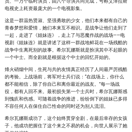
员、一万个临时演员，由八个导演共同完成，号称艾泽拉斯
电视史上耗资最庞大的一个电视影集。
这是一群温热贤淑、坚强勇敢的少女，他们本来都有自己的
青春梦想和爱情，她们本来互不相识。是战争让他们走到了
一起，走进了《姐妹连》，走上了与恶魔作战的战场——电
视剧《姐妹连》就是讲述了这样一群战地鲜花在一场残酷的
战争中生离死别的故事。希尔瓦娜斯就是扮演其中不起眼的
一个中士。而全剧就是根据这个中士的回忆开始的。
烽火硝烟中间，生死与共的友情真正经历了人间最严厉残酷
的考验。上战场前，将军对士兵们说：“在战场上，你什么
都不能相信，除了你自己和离你最近的战友。”每一场战
役，都有人回不来。最初损失第一个士兵时，希尔瓦娜斯感
到愧疚和伤感。可随着战争的推进，纷纷倒下的姐妹已多得
不容任何人在保住自己性命的同时还为别人流泪。
希尔瓦娜斯成功了，这个始终贯穿全剧，在最后幸存的女孩
子，他成功把握住了这个来之不易的机会，向世人展示了她