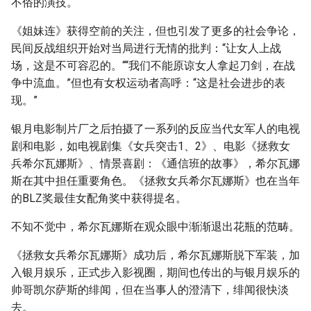
不俗的演技。
《姐妹连》获得空前的关注，但也引发了更多的社会争论，
民间反战组织开始对当局进行无情的批判：“让女人上战
场，这是不可容忍的。““我们不能原谅女人拿起刀剑，在战
争中流血。”但也有女权运动者高呼：“这是社会进步的表
现。”
银月电影制片厂之后拍摄了一系列的反应当代女军人的电视
剧和电影，如电视剧集《女兵突击1、2》、电影《拯救女
兵希尔瓦娜斯》、情景喜剧：《通信班的故事》，希尔瓦娜
斯在其中担任重要角色。《拯救女兵希尔瓦娜斯》也在当年
的BLZ奖最佳女配角奖中获得提名。
不知不觉中，希尔瓦娜斯在观众眼中渐渐退出花瓶的范畴。
《拯救女兵希尔瓦娜斯》成功后，希尔瓦娜斯脱下军装，加
入银月娱乐，正式步入影视圈，期间也传出的与银月娱乐的
帅哥凯尔萨斯的绯闻，但在当事人的澄清下，绯闻很快淡
去。