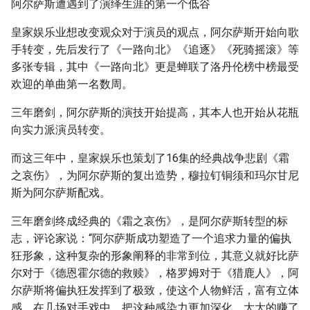
阿尔萨斯遭遇到了演绎生涯的第一个低谷
皇家娱乐业想改变观众对于演员的观点，阿尔萨斯开始向歌
手转变，先后发行了《一路向北》《追逐》《死骑摇滚》等
多张专辑，其中《一路向北》更是蝉联了洛丹伦榜中榜最受
欢迎的单曲第一名数周。
三年磨剑，阿尔萨斯的演技开始提高，其本人也开始从花瓶
向实力派演员转变。
而这三年中，皇家娱乐也策划了16集的经典战争悲剧《霜
之哀伤》，为阿尔萨斯的复出造势，穆拉钉铜须和玛尔甘尼
斯为阿尔萨斯配戏。
三年磨剑终成经典的《霜之哀伤》，是阿尔萨斯转型的标
志，评论家说：“阿尔萨斯成功塑造了一个追求力量的偏执
狂形象，这种复杂的形象阐释的非常到位，其意义就好比萨
尔对于《德恩霍尔德的救赎》，格罗姆对于《猎鹿人》，阿
尔萨斯将偏执狂发挥到了极致，使这个人物鲜活，富有立体
感。在几场对手戏中，把这种感染力更加深化，大大的赚了