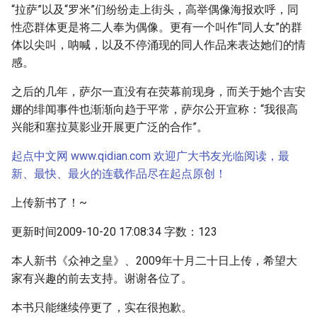
“拉萨”以及“罗米”们纷纷走上街头，高举偶像海报欢呼，同
性恋群体更是将二人奉为偶像。更有一个叫作“同人女”的群
体以尖叫，呐喊，以及不停涌现的同人作品来表达她们的情
感。
之后的几年，萨尔一直没有在荧幕前现身，而关于她个吉安
娜的绯闻事件也渐渐向趋于平常，萨尔公开宣称：“我很高
兴能和塞拉莫影业开展更广泛的合作”。
起点中文网 www.qidian.com 欢迎广大书友光临阅读，最
新、最快、最火的连载作品尽在起点原创！
上传新书了！~
更新时间2009-10-20 17:08:34 字数：123
本人新书《众神之皇》、2009年十月二十日上传，希望大
家有兴趣的前去支持。谢谢各位了。
本书只能继续停更了，实在很抱歉。