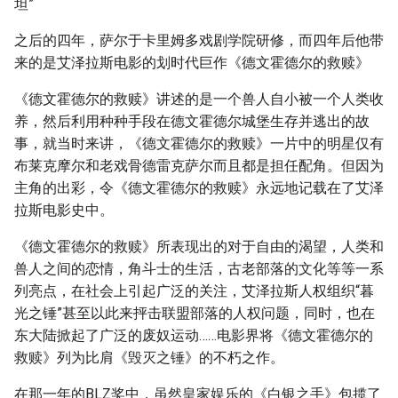
坦”
之后的四年，萨尔于卡里姆多戏剧学院研修，而四年后他带
来的是艾泽拉斯电影的划时代巨作《德文霍德尔的救赎》
《德文霍德尔的救赎》讲述的是一个兽人自小被一个人类收
养，然后利用种种手段在德文霍德尔城堡生存并逃出的故
事，就当时来讲，《德文霍德尔的救赎》一片中的明星仅有
布莱克摩尔和老戏骨德雷克萨尔而且都是担任配角。但因为
主角的出彩，令《德文霍德尔的救赎》永远地记载在了艾泽
拉斯电影史中。
《德文霍德尔的救赎》所表现出的对于自由的渴望，人类和
兽人之间的恋情，角斗士的生活，古老部落的文化等等一系
列亮点，在社会上引起广泛的关注，艾泽拉斯人权组织“暮
光之锤”甚至以此来抨击联盟部落的人权问题，同时，也在
东大陆掀起了广泛的废奴运动……电影界将《德文霍德尔的
救赎》列为比肩《毁灭之锤》的不朽之作。
在那一年的BLZ奖中，虽然皇家娱乐的《白银之手》包揽了