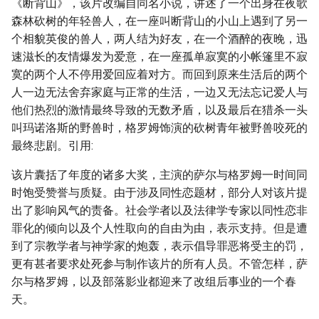
《断背山》，该片改编自同名小说，讲述了一个出身在夜歌
森林砍树的年轻兽人，在一座叫断背山的小山上遇到了另一
个相貌英俊的兽人，两人结为好友，在一个酒醉的夜晚，迅
速滋长的友情爆发为爱意，在一座孤单寂寞的小帐篷里不寂
寞的两个人不停用爱回应着对方。而回到原来生活后的两个
人一边无法舍弃家庭与正常的生活，一边又无法忘记爱人与
他们热烈的激情最终导致的无数矛盾，以及最后在猎杀一头
叫玛诺洛斯的野兽时，格罗姆饰演的砍树青年被野兽咬死的
最终悲剧。引用:
该片囊括了年度的诸多大奖，主演的萨尔与格罗姆一时间同
时饱受赞誉与质疑。由于涉及同性恋题材，部分人对该片提
出了影响风气的责备。社会学者以及法律学专家以同性恋非
罪化的倾向以及个人性取向的自由为由，表示支持。但是遭
到了宗教学者与神学家的炮轰，表示倡导罪恶将受主的罚，
更有甚者要求处死参与制作该片的所有人员。不管怎样，萨
尔与格罗姆，以及部落影业都迎来了改组后事业的一个春
天。