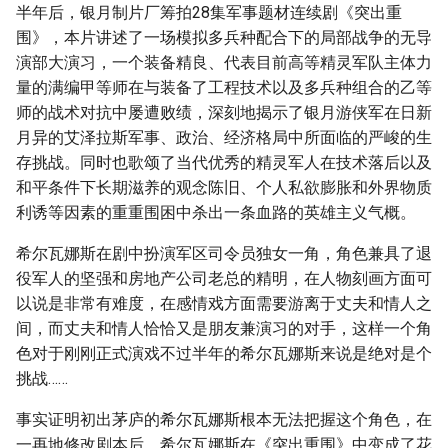
半年后，银月制片厂筹拍28集军事题材连续剧《突出重
围》，本片讲述了一场模拟多兵种配合下的局部战争的无导
演部大演习，一个装备精良、代表目前高等精灵军队主体力
量的满编甲等师在与装备了工程技术以及多兵种组合的乙等
师的战术对抗中屡遭败绩，深刻地揭示了银月游侠军在日新
月异的艾泽拉斯军事、政治、经济格局中所面临的严峻的生
存挑战。同时也歌颂了当代优秀的精灵军人在技术落后以及
和平条件下长期滋养的观念陈旧、个人私欲膨胀和外界物质
利诱等因素的重重围困中杀出一条血路的英雄主义气概。
希尔瓦娜斯在剧中扮演军区司令员独女一角，角色兼具了退
役军人的坚强和房地产公司老总的精明，在人物刻画方面可
以说是非常有难度，在感情戏方面需要游离于丈夫和情人之
间，而丈夫和情人恰恰又是朋友兼演习的对手，这样一个角
色对于刚刚正式演戏不过半年的希尔瓦娜斯来说是绝对是个
挑战……
事实证明初出茅庐的希尔瓦娜斯根本无法把握这个角色，在
一再地修改剧本后，希尔瓦娜斯在《突出重围》中变成了花