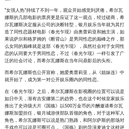
“女强人热”持续了不到一年，观众开始感觉到厌倦，希尔瓦
娜斯的几部电影的票房更是应证了这一观点，经过磋商，希
尔瓦娜斯决定服从公司的决断转型，银月娱乐当年就为其打
造了同性恋题材电影《春光乍现》由奥蕾莉亚和她主演，如
果说萨尔和格罗姆的《断背山》是男同性恋的巅峰之作，那
么女同的巅峰就是这部《春光乍现》，虽然社会对于女同性
恋的认同要大于男同性恋，不过《春光乍现》一样引发了广
泛的社会讨论，而希尔瓦娜斯在当年问鼎影后的头衔。
而希尔瓦娜斯也公开宣称，她爱奥蕾莉亚，从《姐妹连》中
就开始了，成为第一对公开娱乐圈内的同性恋。
在《春光乍现》之后，希尔瓦娜斯在影视圈的位置可以说是
如日中天，渐有吉安娜第二的趋势，也在这个时候皇家娱乐
推出了史诗级大片《国殇》以500万金币的片酬邀请希尔瓦
娜斯加盟担任，银月城游侠部队首领的角色，对于这种军人
角色，希尔瓦娜斯可以说是熟门熟路，和阿尔萨斯的那场对
手戏也可以说是可圈可点，《国殇》剧的导演麦迪文这样评