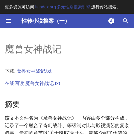
更多资源可访问
tsindex.org 多元性别搜索引擎
进行跨站搜索。
键
性转小说档案（一）
入
摘要
以
魔兽女神战记
开
其他信息
始
正文
下载:
魔兽女神战记.txt
搜
在线阅读 魔兽女神战记.txt
索
摘要
该文本文件名为《魔兽女神战记》，内容由多个部分构成，
记录了一个融合了奇幻战斗、等级制对比与影视演艺的复杂
叙事。最初的章节以“关于BUG”为开头，简略介绍了伪装的