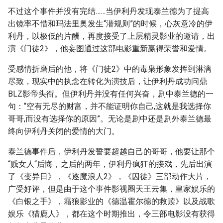
不过这个事件并没有完结……当伊利丹发现泰兰德为了提高
出镜率不惜和玛法里奥发生“潜规则”的时候，心灰意冷的伊
利丹，以极低的片酬，再度接受了上层精灵影业的邀请，出
演《门徒2》，他妄图通过这部电影重新赢得荣誉和爱情。
受感情折磨后的他，将《门徒2》中的毒枭形象发挥到淋漓
尽致，现实中的执念在转化为演技后，让伊利丹成功问鼎
BLZ影帝头衔。但伊利丹并没有任何兴奋，剧中泰兰德的一
句：“空有无尽的财富，并不能证明你自己,这就是我选择你
哥哥,而没有选择你的原因”。无论是剧中还是剧外泰兰德最
终向伊利丹关闭的爱情的大门。
泰兰德事件后，伊利丹发誓要超越自己的哥哥，他要让那个
“贱女人“后悔，之后的两年，伊利丹疯狂的接戏，先后出演
了《变异日》，《逐魔浪人2》，《囚徒》三部动作大片，
广受好评，但是由于这个事件影视圈天王云集，皇家娱乐的
《白银之手》，霜狼影业的《德温霍尔德的救赎》以及战歌
娱乐《猎鹿人》，都在这个时期推出，令三部电影没有获得