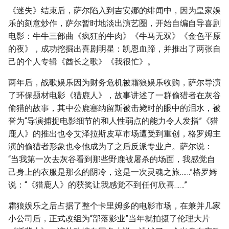
《迷失》结束后，萨尔陷入到吉安娜的绯闻中，因为皇家娱
乐的刻意炒作，萨尔暂时地淡出演艺圈，开始自编自导喜剧
电影：牛牛三部曲《疯狂的牛肉》《牛马无双》《金色平原
的夜》，成功挖掘出喜剧明星：凯恩血蹄，并推出了两张自
己的个人专辑《酋长之歌》《我很忙》。
两年后，战歌娱乐因为财务危机被霜狼娱乐收购，萨尔导演
了环保题材电影《猎鹿人》，故事讲述了一群偷猎者在灰谷
偷猎的故事，其中公鹿塞纳留斯被击毙时的眼中的泪水，被
誉为“导演捕捉电影细节的和人性弱点的能力令人发指”《猎
鹿人》的推出也令艾泽拉斯皮草市场遭受到重创，格罗姆主
演的偷猎者形象也令他成为了之后反派专业户。萨尔说：
“当我第一次去灰谷看到那些野鹿被屠杀的场面，我感觉自
己身上的衣服是那么的阴冷，这是一次灵魂之旅……”格罗姆
说：“《猎鹿人》的获奖让我感觉不到任何欣喜……”
霜狼娱乐之后占据了整个卡里姆多的电影市场，在兼并几家
小公司后，正式改组为“部落影业”当年就拍摄了伦理大片