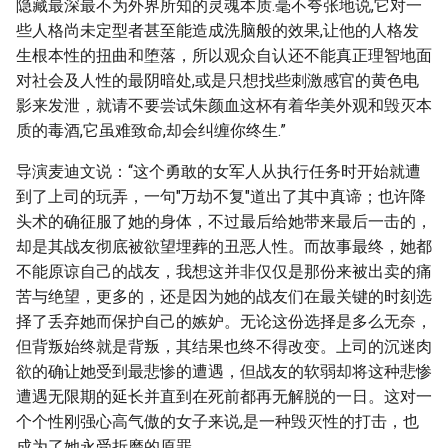
隐藏最深最不为外界所知的灵魂本质.毫不夸张地说,它对一
些人格尚未定型者甚至能造成洗脑般的效果,让他的人格发
生根本性的扭曲和堕落，所以观众自认还不能真正理智地面
对社会及人性的最阴暗处,或是只想找些刺激感官的黄色电
影来发泄，就请不要尝试朱颜血这杯有着华美外观和毁灭本
质的毒酒,它虽难致命,却会纠缠你终生.”
导演麦迪文说：“这个勇敢的女军人从执行任务时开始就遭
到了上司的玩弄，一句"万劫不复"道出了其中真谛；也许降
头术的确征服了她的身体，不过最后给她带来最后一击的，
却是其战友彻底被欲望埋葬的丑恶人性。而故事最终，她都
不能原谅自己的战友，我想这并非仅仅是那份来被出卖的痛
苦与绝望，更多的，还是因为她的战友们在最关键的时刻选
择了丢弃她而保护自己的嫉妒。无论这份选择是多么无奈，
但背叛始终就是背叛，其结果也终不得改变。上司的沉迷肉
欲的确让她受到最悲惨的遭遇，但战友的软弱却将这种悲惨
遭遇无限期的延长并直到在死前都再无解脱的一日。这对一
个个性刚强心高气傲的女子来说,是一种毁灭性的打击，也
成为了她永受折磨的原罪