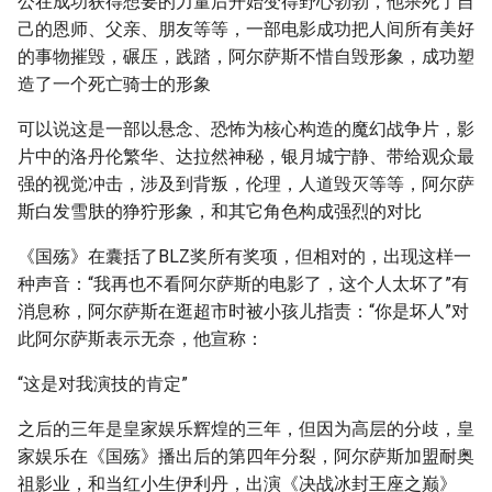
公在成功获得想要的力量后开始变得野心勃勃，他杀死了自
己的恩师、父亲、朋友等等，一部电影成功把人间所有美好
的事物摧毁，碾压，践踏，阿尔萨斯不惜自毁形象，成功塑
造了一个死亡骑士的形象
可以说这是一部以悬念、恐怖为核心构造的魔幻战争片，影
片中的洛丹伦繁华、达拉然神秘，银月城宁静、带给观众最
强的视觉冲击，涉及到背叛，伦理，人道毁灭等等，阿尔萨
斯白发雪肤的狰狞形象，和其它角色构成强烈的对比
《国殇》在囊括了BLZ奖所有奖项，但相对的，出现这样一
种声音：“我再也不看阿尔萨斯的电影了，这个人太坏了”有
消息称，阿尔萨斯在逛超市时被小孩儿指责：“你是坏人”对
此阿尔萨斯表示无奈，他宣称：
“这是对我演技的肯定”
之后的三年是皇家娱乐辉煌的三年，但因为高层的分歧，皇
家娱乐在《国殇》播出后的第四年分裂，阿尔萨斯加盟耐奥
祖影业，和当红小生伊利丹，出演《决战冰封王座之巅》