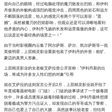
迎向自己的眼睛，经过电脑处理的魔刃散发出烈焰，和伊利
丹俊美的外貌构成强烈的视觉冲击，四周黑色的岩石和远方
不断陨落的流星，给人的感觉只有两个字可以形容：“震
撼”。虽然被魔刃的烈焰影响，但观众还是可以清晰地看到
他矛盾的内心，伊利丹飞扬的长发和远景孤傲的身影，这可
以说是近年最经典的场景之一！”
由于当时影视圈内云集了阿尔萨斯、萨尔、凯尔萨斯等一批
英俊明星，上层精灵影业重新包装了伊利丹的外形：粗犷、
豪迈的真男人形象。
上层精灵影业的女老板艾萨拉曾公开宣称：“伊利丹新的出
场，将成为许多女人性幻想的对象”引用:
就在艾萨拉的这则宣言公开后2月，上层精灵影业就开拍了
年度戒毒题材电影《门徒》，门徒的故事讲述了一个贩毒团
伙中，许多成员逐渐从贩毒到吸毒的过程，伊利丹最终想摆
脱毒瘾成为警方污点证人，却发现自己的哥哥成为了警察，
而自己也爱上了自己的大嫂……虽然故事比较老套，但结局