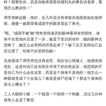
样？我警告你，若是你敢将我害你撞到头的事告诉老师，看
我怎么教训你！”
周劳资眯起眼，很好，近几年还没有谁敢在他面前如此放肆
呢，微微一扬唇望着成国宇的眼里冒起了寒光。
“呃。”成国宇被“她”突然变得凌厉的眼神看得有些胆怯，身
体不自觉地向后退了一步，躲是下意识的动作，她的眼神太
恐怖了，她怎么会突然间厉害起来了？躲了后又觉得自己反
应过度了，怕谁不好居然怕她！
见他退缩了周劳资也没再追究，现在没心情揍人，他感觉很
慌乱，这是对自己处在陌生环境下的自然反应，他恐惧的不
是自己为什么会在这里，而是这个身体不是他的！他怎么一
睁眼就变成了小女孩儿？难道是借尸还魂了？那这个身体的
原主人哪去了？
三人大眼瞪小眼，一个疑惑一个惊惧一个狗腿，没过几分钟
就有人走进了教室。