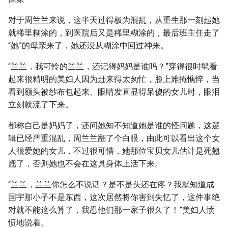
对于周兰兰来说，这半天过得极为混乱，从重生那一刻起她
就稀里糊涂的，到医院后又是稀里糊涂的，最后班主任走了
“她”的母亲来了，她还没从糊涂中回过神来。
“兰兰，我可怜的兰兰，还记得妈妈是谁吗？”穿得很时髦看
起来很精明的美妇人因为赶来得太匆忙，脸上难掩憔悴，当
看到额头被纱布包起来、眼睛发直显得呆傻的女儿时，眼泪
立刻就流了下来。
都称自己是妈妈了，还问她知不知道她是谁的怪问题，这逻
辑已经严重混乱，周兰兰翻了个白眼，由此可以看出这个女
人很爱她的女儿，不过很可惜，她那位宝贝女儿估计是死翘
翘了，否则她也不会在这具身体上活下来。
“兰兰，兰兰你怎么不说话？是不是头还在疼？我就知道成
国宇那小子不是东西，这次居然将你害到失忆了，这件事绝
对就不能这么算了，我忍他们那一家子很久了！”美妇人愤
愤地说着。