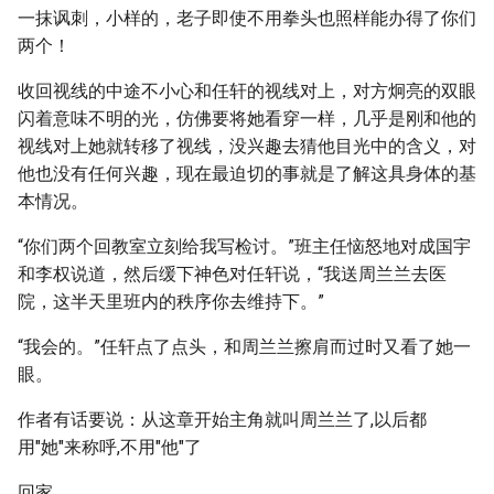
一抹讽刺，小样的，老子即使不用拳头也照样能办得了你们
两个！
收回视线的中途不小心和任轩的视线对上，对方炯亮的双眼
闪着意味不明的光，仿佛要将她看穿一样，几乎是刚和他的
视线对上她就转移了视线，没兴趣去猜他目光中的含义，对
他也没有任何兴趣，现在最迫切的事就是了解这具身体的基
本情况。
“你们两个回教室立刻给我写检讨。”班主任恼怒地对成国宇
和李权说道，然后缓下神色对任轩说，“我送周兰兰去医
院，这半天里班内的秩序你去维持下。”
“我会的。”任轩点了点头，和周兰兰擦肩而过时又看了她一
眼。
作者有话要说：从这章开始主角就叫周兰兰了,以后都
用"她"来称呼,不用"他"了
回家