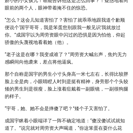
娇小的小女孩儿！谁能告诉他这是怎么回事？！疑惑地看向
眼前的两个人，眼神带着掩不住的惊恐。
“怎么？这会儿知道害怕了？害怕了就乖乖地跟我道个歉顺
便说个‘国宇哥哥，我是笨蛋您别跟我一般见识’我就放过
你。”成国宇以为周劳资眼中闪过的恐惧是因为怕他，仰起
骄傲的头蔑视地看着她（他）。
“老子这是在哪？我变成谁了？”周劳资大喊出声，焦灼无力
感瞬间向他袭来，差点将他逼疯。
那个自称是国宇的男生小寸头身高一米七左右，长得比较胖
脸上全是肉，小眼睛瞪人时到是挺有精神，身旁那个个头较
矮的男生到是很瘦，脸上涨着痘戴着一副眼镜，一副很狗腿
的样子。
“宇哥，她、她不会是摔傻了吧？”矮个子又害怕了。
成国宇眯着小眼端详了一阵不确定地道：“傻没傻试试就知
道了。”说完就对周劳资大声喝道，“你这笨蛋在耍什么花