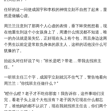
任轩的这一问使成国宇和李权的神情立刻不自然了起来，显
然是做贼心虚。
周兰兰注意到了那两个人心虚的表情，垂下眸突然想着，现
在他重生到这个小女孩身上了，周遭什么情况都不知道，唯
一的办法就是装失忆，正好现在头上有个包，而且身边这两
个男生以前定是常欺负身体的原主人，这样的话他没什么可
犹豫的了。
抬起头对任轩说了句：“班长是吧？带老……带我去找班主
任。”
一听班主任三个字，成国宇立刻就沉不住气了，警告地看向
周兰兰：“你找班主任做什么？”
“瞪什么瞪？老子才不吃你那套！我告诉你，这件事咱们没
完，看老子头上这个大包没有？老子因为它现在什么都忘
了，谁他妈的都不认识了，现在我就找班主任去，你们两个