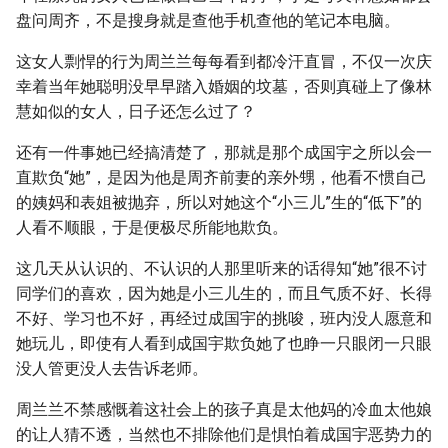
盘问周齐，不是搜身就是查他手机查他的笔记本电脑。
这女人剽悍的行为周兰兰每每看到都冷汗直冒，不仅一次庆
幸着当年她聪明没早早踏入婚姻的坟墓，否则真碰上了像林
慧如似的女人，日子还怎么过了？
还有一件事她已经搞清楚了，那就是那个成国宇之所以会一
直欺负“她”，是因为他是周齐前妻的亲外甥，他看不惯自己
的姨妈和表姐被抛弃，所以对她这个“小三儿”生的“低下”的
人看不顺眼，于是便极尽所能地欺负。
这几天从认识的、不认识的人那里听来的话得知“她”很不讨
同学们的喜欢，因为她是小三儿生的，而且气质不好、长得
不好、学习也不好，再经过成国宇的挑唆，班内没人愿意和
她玩儿，即使有人看到成国宇欺负她了也睁一只眼闭一只眼
没人管更没人去告诉老师。
周兰兰不禁感慨着这社会上的孩子真是太他妈的冷血太他娘
的让人猜不透，当然也不排除他们是惧怕着成国宇恶势力的