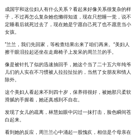
成国宇和这位妇人有什么关系？看起来好像关系很复杂的样
子，不过再怎么复杂她也懒得知道，现在只想睡一觉，说不
定睡着后就死过去了，现在她是宁愿自己死了也不愿意当小
女孩。
“兰兰，我们先回家，等检查结果出来了咱们再来。”美妇人
擦干眼泪拉起还坐在走廊椅子上发呆的周兰兰的手。
像是被针扎了似的迅速抽回手，她这个当了二十五六年纯爷
儿们的人实在不习惯被人拉拉扯扯的，当然了女朋友和情人
除外。
这个美妇人看起来不到四十岁，保养得很好，被她那只柔软
滑腻的手握着，她还真感到不自在。
发现了女儿的疏离，林慧如眼中闪过一抹打击，脸色瞬间苍
白起来。
看到她的反应，周兰兰心中涌起一股愧疚，相信是个母亲在