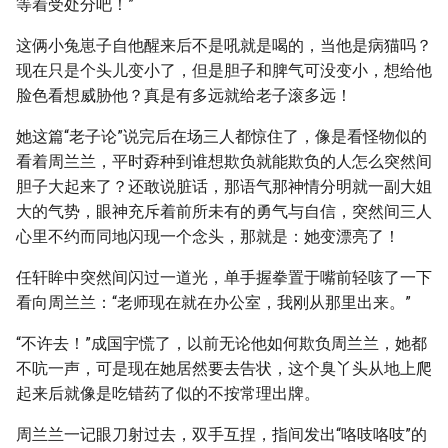
等着受处分吧！”
这俩小兔崽子自他醒来后不是吼就是喝的，当他是病猫吗？
现在只是个头儿变小了，但是胆子和脾气可没变小，想给他
脸色看想威胁他？真是有多远就给老子滚多远！
她这篇“老子论”说完后在场三人都惊住了，像是看怪物似的
看着周兰兰，平时孬种到谁想欺负就能欺负的人怎么突然间
胆子大起来了？还敢说脏话，那语气那神情分明就一副大姐
大的气势，眼神充斥着前所未有的勇气与自信，突然间三人
心里不约而同地闪现一个念头，那就是：她变漂亮了！
任轩眸中突然间闪过一道光，单手握拳置于嘴前轻咳了一下
看向周兰兰：“老师现在就在办公室，我刚从那里出来。”
“不许去！”成国宇慌了，以前无论他如何欺负周兰兰，她都
不吭一声，可是现在她居然要去告状，这个臭丫头从地上爬
起来后就像是吃错药了似的不按常理出牌。
周兰兰一记眼刀射过去，双手互捏，指间发出“咯吱咯吱”的