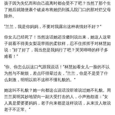
孩子因为失忆而和自己疏离时都会受不了吧？当然了那个生
了她后就随便裹个破桌布将她扔到孤儿院门口的那对烂父母
除外。
“兰兰，我是你妈妈，不要对我露出这种表情好不好？”
你女儿已经死了！当然这话她还没傻到说出来，她这人这辈
子就看不得美女梨花带雨的柔软样，忍不住挥挥手对林慧如
说：“好了好了，我当您是我妈行了吧？哭哭啼啼的样子多
难看！”
“你、你怎么以这口气跟我说话！”林慧如看女儿一脸的不以
为然与不耐烦，差点吓得晕过去，“兰兰，你是不是受了什
么刺激，明明以前不这样不懂礼貌的。”
她这叫不礼貌？她一向都这么说话没听谁说过她不礼貌。周
兰兰莫明其妙地望向一副大受打击的人，小声抱怨道：“女
人真是爱婆婆妈妈，老子向来都是这样说话，从来没人敢说
老子不正常。”