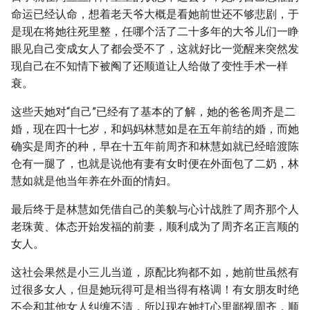
命运已经认命，想着老天爷大概是看她前世还不够悲剧，于
是现在将她往死里整，任哪个活了二十多年的大爷儿们一睁
眼见自己变成女人了都会受不了，这就好比一觉醒来突然发
现自己在不知情下被阄了还顺道让人给做了变性手术一样
衰。
这些天她对“自己”已经有了基本的了解，她的爸爸周齐是二
婚，现在四十七岁，和妈妈林慧如是在五年前结的婚，而她
确实是周齐的种，早在十五年前周齐和林慧如就已经暗渡陈
仓有一腿了，也就是说他有妻有女时便在外面包了二奶，林
慧如就是他当年养在外面的情妇。
最后终于是林慧如凭借自己的美貌与心计战胜了周齐那个人
老珠黄、体态开始发福的前妻，顺利成为了周齐名正言顺的
女人。
这社会果然是小三儿当道，原配比狗都不如，她前世虽然有
过很多女人，但是她玩得可是相当得有格调！有女朋友时绝
不会和其他女人纠缠不清，所以现在她打心里鄙视周齐，顺