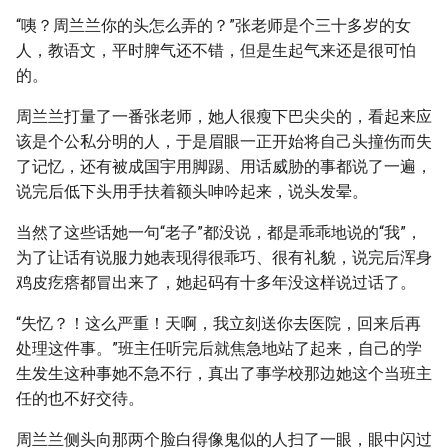
“咦？周兰兰你的头怎么弄的？”张老师是个三十多岁的女
人，教语文，平时脾气还不错，但是生起气来还是很可怕
的。
周兰兰打量了一番张老师，她人很瘦下巴尖尖的，看起来应
该是个公私分明的人，于是眉眼一正开始将自己头撞伤而失
了记忆，还有被成国宇用脚踢、用话威胁的事都说了一遍，
说完后低下头用手扶着额头呻吟起来，说头发晕。
当然了这些话她一句“老子”都没说，都是乖乖地说的“我”，
为了让话有说服力她表现得很乖巧、很有礼貌，说完后浑身
鸡皮疙瘩都冒出来了，她起码有十多年没这样说过话了。
“失忆？！这么严重！天啊，我立刻送你去医院，回来后再
处理这件事。”班主任听完后就焦急地站了起来，自己的学
生发生这种事她不急不行，真出了事学校那边她这个当班主
任的也不好交待。
周兰兰侧头向那两个脸白得像鬼似的人扫了一眼，眼中闪过