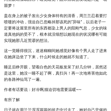
噩梦！
盖在身上的被子发出少女身体特有的清香，周兰兰忍着要打
喷嚏的冲动，强迫自己忽略掉那该死的“异味”，以后老子一
定要将这屋里所有的东西都染上男人的阳刚气息，少女的味
道真他妈的受不了，根本就没细想以她现在的状况哪有可能
实现她那几近荒谬的想法。
这一觉睡得很沉，迷迷糊糊间她感觉好像有个男人走了进来
在她床边坐了下来，什么时候走的她就不知道了。
睡足后睁开眼，望着白色的天花板发呆了好几分钟，居然还
是这里，她没一睡不起了啊，真扫兴！再一次地将害他如此
的各路神仙骂了一遍。
作者有话要说：好冷啊,猫迫切地需要温暖~~
有所了解
日子就在周兰兰浑浑噩噩的状态中过去了，她对自己悲催的