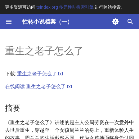
更多资源可访问
tsindex.org 多元性别搜索引擎
进行跨站搜索。
键
性转小说档案（一）
入
摘要
以
重生之老子怎么了
开
其他信息 [Processed Page
Metadata]
始
下载:
重生之老子怎么了.txt
搜
正文
在线阅读 重生之老子怎么了.txt
索
摘要
《重生之老子怎么了》讲述的是主人公周劳资在一次意外中
去世后重生，穿越至一个女孩周兰兰的身上，重新体验人生
的故事。周兰兰的生活截然不同，作为女孩她面临身份认同