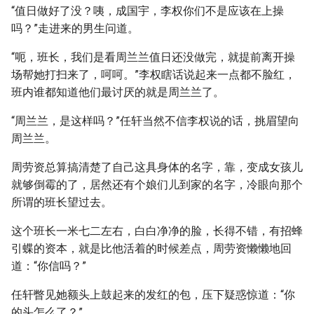
“值日做好了没？咦，成国宇，李权你们不是应该在上操
吗？”走进来的男生问道。
“呃，班长，我们是看周兰兰值日还没做完，就提前离开操
场帮她打扫来了，呵呵。”李权瞎话说起来一点都不脸红，
班内谁都知道他们最讨厌的就是周兰兰了。
“周兰兰，是这样吗？”任轩当然不信李权说的话，挑眉望向
周兰兰。
周劳资总算搞清楚了自己这具身体的名字，靠，变成女孩儿
就够倒霉的了，居然还有个娘们儿到家的名字，冷眼向那个
所谓的班长望过去。
这个班长一米七二左右，白白净净的脸，长得不错，有招蜂
引蝶的资本，就是比他活着的时候差点，周劳资懒懒地回
道：“你信吗？”
任轩瞥见她额头上鼓起来的发红的包，压下疑惑惊道：“你
的头怎么了？”