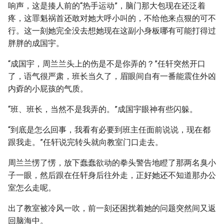
响声，这是揍人前的“热手运动”，脑门那大包现在还泛着
疼，这罪魁祸首还敢对她大呼小叫的，不给他来点狠的可不
行。这一刻她完全没去想她现在这副小身板哪有可能打得过
胖胖的成国宇。
“成国宇，周兰兰头上的伤是不是你弄的？”任轩突然开口
了，语气很严肃，班长当久了，眉眼间自有一番能震住外凶
内孬的小屁孩的气质。
“班、班长，当然不是我弄的。”成国宇眼神有些闪躲。
“到底是怎么回事，我看有必要到班主任面前说说，现在都
跟我走。”任轩说完转头就向教室门口走去。
周兰兰愣了愣，放下蠢蠢欲动的拳头警告地瞪了那两名臭小
子一眼，然后跟在任轩身后往外走，正好她还不知道那办公
室怎么走呢。
出了教室被冷风一吹，前一刻还困扰着她的问题突然间又返
回脑海中。