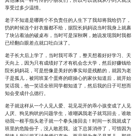
其他像我一样可怜的小朋友们，所以可以说我从小到大就没
享受过多少温情。
老子不知道是哪两个不负责任的人生下了我却将我给扔了，
扔的时候连个好衣服都不给，据院长妈妈说当时我身上就裹
了块沾着油的破桌布，当时可是深秋啊，她说发现我时我都
已经翻白眼差点就口吐白沫了。
老子长大后上学了，当时我可乖了，整天想着好好学习、天
天向上，因为只有成绩好了才有机会念大学，然后好赚钱给
院长妈妈花，可是想像是美好的事实却是残酷的，就因为老
子是孤儿，被同班某个蛋疼的瞎操心的家伙知道后，就开始
笑话我，他一笑话全班同学都知道了，然后我的日子可想而
知会变成什么德行。
老子就这样从一个人见人爱、花见花开的乖小孩变成了人见
人厌、狗见狗吠的问题学生，谁嘲讽我老子就骂回去，谁敢
动我一根手指头老子就一个拳头揍回去！时间一长我就成了
班里的危险份子，没人敢惹我。这下总算消停了，可惜因为