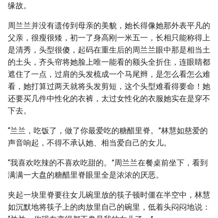
缘故。
周兰兰并没有遗传到母亲的美貌，她长得像她那外表平凡的
父亲，很瘦很矮，初一了身高刚一米五一，长相只能称得上
是清秀，头型很傻，起码在重生后的周兰兰眼中那是相当土
的土头，齐头帘将她脸上唯一能看的额头全折住，连眼睛都
遮住了一点，过肩的头发梳成一个马尾辫，是怎么看怎么难
看，她打算过两天就将头发剪短，这个头型难看得要命！她
还要买几件中性化的衣裤，太过女性化的衣服她实在是穿不
下去。
“兰兰，吃饭了，做了你最爱吃的糖醋里脊。”林慧如慈爱的
声音响起，不得不承认她、相当爱自己的女儿。
“我喜欢吃辣的不喜欢吃甜的。”周兰兰在餐桌前坐下，看到
满满一大盘的糖醋里脊眼里全是浓浓的厌恶。
夹起一块里脊要往女儿碗里放的筷子顿时僵在半空中，林慧
如沉默地将筷子上的肉放里自己的碗里，低着头闷闷地说：