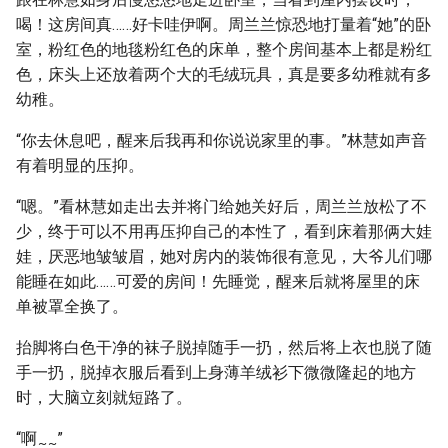
喝！这房间真……好卡哇伊啊。周兰兰惊恐地打量着“她”的卧
室，粉红色的地毯粉红色的床单，整个房间基本上都是粉红
色，床头上还放着两个大的毛绒玩具，真是要多幼稚就有多
幼稚。
“你去休息吧，醒来后我再和你说说家里的事。”林慧如声音
有着明显的压抑。
“嗯。”看林慧如走出去并将门给她关好后，周兰兰放松了不
少，终于可以不用再压抑自己的本性了，看到床着那俩大娃
娃，厌恶地皱皱眉，她对房内的装饰很有意见，大爷儿们哪
能睡在如此……可爱的房间！先睡觉，醒来后就将屋里的床
单被罩全换了。
抬脚将白色干净的袜子脱掉随手一扔，然后将上衣也脱了随
手一扔，脱掉衣服后看到上身薄羊绒衫下微微隆起的地方
时，大脑立刻就短路了。
“啊
”
~
~