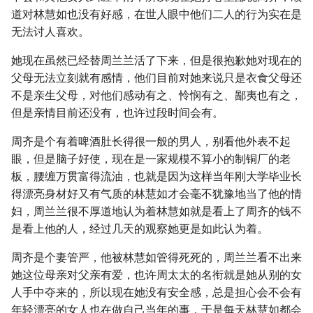
道对林慧如也没有好感，在世人眼中他们二人的行为实在是
无法讨人喜欢。
她现在虽然已经替周兰兰活了下来，但是很抱歉她对现在的
父母无法立刻就有感情，他们目前对她来说只是衣食父母还
不是亲生父母，对他们感动有之、怜悯有之、鄙夷也有之，
但是亲情目前还没有，也许过段时间会有。
周齐是个有着啤酒肚长得很一般的男人，别看他外表不起
眼，但是脑子好使，现在是一家规模不算小的制铜厂的老
板，腰缠万贯富得流油，也就是因为这样当年刚大学毕业长
得漂亮身材好又有气质的林慧如才会毫不犹豫地当了他的情
妇，周兰兰很不厚道地认为着林慧如就是看上了周齐的钱不
是看上他的人，经过几天的观察她更是如此认为着。
周齐是个妻管严，他被林慧如管得死死的，周兰兰看不出来
她这位母亲对父亲有爱，也许周太太的名衔就是她从别的女
人手中夺来的，所以现在她没有安全感，总是担心会不会有
年轻漂亮的女人也在做自己当年的事，于是每天林慧如都会