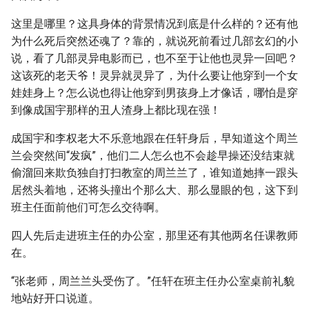
这里是哪里？这具身体的背景情况到底是什么样的？还有他
为什么死后突然还魂了？靠的，就说死前看过几部玄幻的小
说，看了几部灵异电影而已，也不至于让他也灵异一回吧？
这该死的老天爷！灵异就灵异了，为什么要让他穿到一个女
娃娃身上？怎么说也得让他穿到男孩身上才像话，哪怕是穿
到像成国宇那样的丑人渣身上都比现在强！
成国宇和李权老大不乐意地跟在任轩身后，早知道这个周兰
兰会突然间“发疯”，他们二人怎么也不会趁早操还没结束就
偷溜回来欺负独自打扫教室的周兰兰了，谁知道她摔一跟头
居然头着地，还将头撞出个那么大、那么显眼的包，这下到
班主任面前他们可怎么交待啊。
四人先后走进班主任的办公室，那里还有其他两名任课教师
在。
“张老师，周兰兰头受伤了。”任轩在班主任办公室桌前礼貌
地站好开口说道。