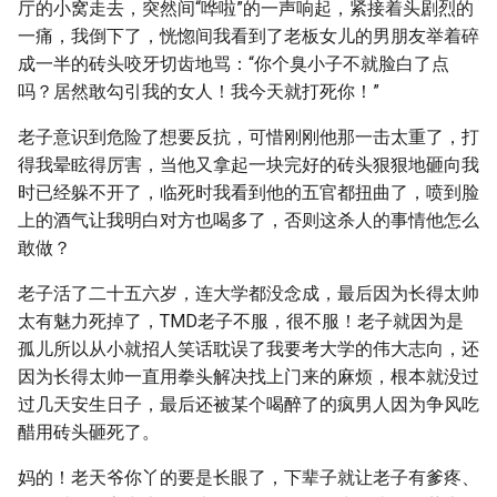
厅的小窝走去，突然间“哗啦”的一声响起，紧接着头剧烈的
一痛，我倒下了，恍惚间我看到了老板女儿的男朋友举着碎
成一半的砖头咬牙切齿地骂：“你个臭小子不就脸白了点
吗？居然敢勾引我的女人！我今天就打死你！”
老子意识到危险了想要反抗，可惜刚刚他那一击太重了，打
得我晕眩得厉害，当他又拿起一块完好的砖头狠狠地砸向我
时已经躲不开了，临死时我看到他的五官都扭曲了，喷到脸
上的酒气让我明白对方也喝多了，否则这杀人的事情他怎么
敢做？
老子活了二十五六岁，连大学都没念成，最后因为长得太帅
太有魅力死掉了，TMD老子不服，很不服！老子就因为是
孤儿所以从小就招人笑话耽误了我要考大学的伟大志向，还
因为长得太帅一直用拳头解决找上门来的麻烦，根本就没过
过几天安生日子，最后还被某个喝醉了的疯男人因为争风吃
醋用砖头砸死了。
妈的！老天爷你丫的要是长眼了，下辈子就让老子有爹疼、