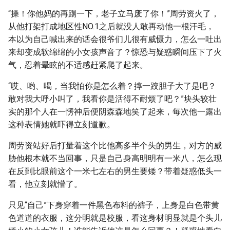
“操！你他妈的再踢一下，老子立马废了你！”周劳资火了，
从他打架打成地区性NO.1之后就没人敢再动他一根汗毛，
本以为自己喊出来的话会很爷们儿很有威慑力，怎么一吐出
来却变成软绵绵的小女孩声音了？惊恐与疑惑瞬间压下了火
气，忍着晕眩的不适感赶紧爬了起来。
“哎、哟、喝，当我怕你是怎么着？摔一跤胆子大了是吧？
敢对我大呼小叫了，我看你是活得不耐烦了吧？”块头较壮
实的那个人在一愣神后便阴森森地笑了起来，每次他一露出
这种表情她就吓得立刻道歉。
周劳资站好后打量着这个比他高多半个头的男生，对方的威
胁他根本就不当回事，只是自己身高明明有一米八，怎么现
在反到比眼前这个一米七左右的男生要矮？带着疑惑低头一
看，他立刻就懵了。
只见“自己”下身穿着一件黑色布料的裤子，上身是白色带黄
色道道的衣服，这分明就是校服，看这身材明显就是个头儿