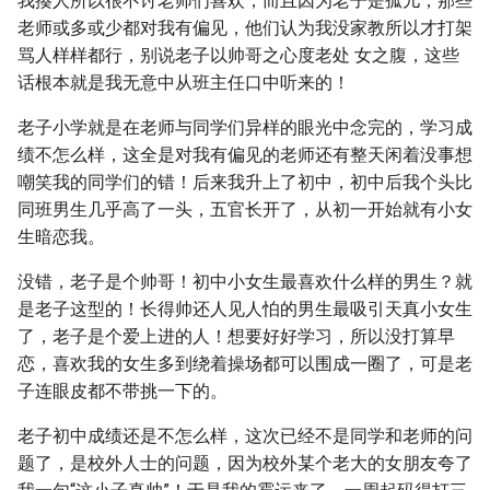
我揍人所以很不讨老师们喜欢，而且因为老子是孤儿，那些
老师或多或少都对我有偏见，他们认为我没家教所以才打架
骂人样样都行，别说老子以帅哥之心度老处 女之腹，这些
话根本就是我无意中从班主任口中听来的！
老子小学就是在老师与同学们异样的眼光中念完的，学习成
绩不怎么样，这全是对我有偏见的老师还有整天闲着没事想
嘲笑我的同学们的错！后来我升上了初中，初中后我个头比
同班男生几乎高了一头，五官长开了，从初一开始就有小女
生暗恋我。
没错，老子是个帅哥！初中小女生最喜欢什么样的男生？就
是老子这型的！长得帅还人见人怕的男生最吸引天真小女生
了，老子是个爱上进的人！想要好好学习，所以没打算早
恋，喜欢我的女生多到绕着操场都可以围成一圈了，可是老
子连眼皮都不带挑一下的。
老子初中成绩还是不怎么样，这次已经不是同学和老师的问
题了，是校外人士的问题，因为校外某个老大的女朋友夸了