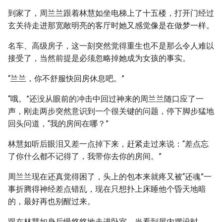
到家了，周兰兰跟着林慧如坐电梯上了十五楼，打开门经过
玄关待走进那宽敞明亮的客厅时她又感觉像是在做梦一样。
名车、高级房子，这一刻突然觉得重生也不是那么令人难以
接受了，当然前提是必须忽略掉她成为女孩的事实。
“兰兰，你不舒服快回房休息吧。”
“哦。”还没从眼前的冲击中回过神来的周兰兰随口应了一
声，刚走两步突然意识到一个很关键的问题，停下脚步猛地
回头问道，“我的房间在哪？”
林慧如听后眼泪又差一点掉下来，赶紧走过来说：“差点忘
了你什么都不记得了，我带你去你的房间。”
周兰兰现在还真觉得困了，头上的包本来就疼又被“还魂”一
事折腾得神经差点错乱，现在只想扑上床睡他个昏天地暗
的，最好再也别醒过来。
跟在林慧如身后慢悠悠地走进卧室，当看到屋内摆设时，