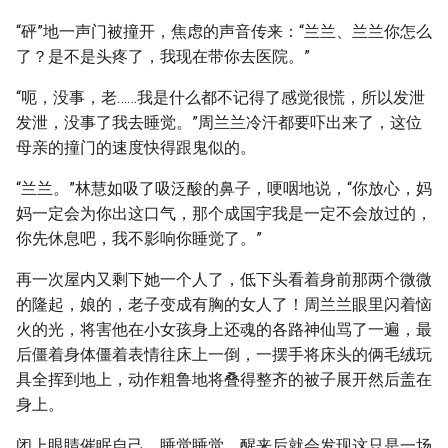
“砰”地一声门被撞开，焦虑的声音传来：“兰兰、兰兰你怎么
了？是不是头疼了，我现在带你去医院。”
“呃，没事，老……我是什么都不记得了感觉很慌，所以发泄
发泄，没事了我去睡觉。”周兰兰冷汗都要吓出来了，这位
母亲的撞门的速度快得跟鬼似的。
“兰兰。”林慧如吸了吸泛酸的鼻子，哽咽地说，“你放心，妈
妈一定会为你出这口气，那个成国宇我是一定不会放过的，
你先休息吧，我不影响你睡觉了。”
再一次屋内又剩下她一个人了，低下头看着身前那两个微微
的隆起，娘的，老子变成有胸的女人了！周兰兰眼里闪着恼
火的光，将害他在小女孩身上还魂的各路神仙骂了一遍，最
后僵着身体僵着表情往床上一倒，一摆手将床头的俩毛绒玩
具全挥到地上，动作粗鲁地将叠得整齐的被子展开然后盖在
身上。
闭上眼睛催眠自己，睡觉睡觉，醒来后就会发现这只是一场