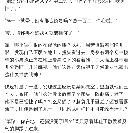
“她怎么还不爬起来？不会晕过去了吧？宇哥怎么办，我害
怕了。”
“摔一下就晕，她有那么娇贵吗？放一百二十个心啦。”
“喂，喂你再不醒我可就要揍你了！”
靠，哪个缺心眼的在踢他的腰？找死！周劳资皱着眉睁开
眼，发现自己正趴在地上，扭头看过去，身侧有两个初中模
样的小男孩正蹲在地上居高临下的看着她，二人脸上都带着
几分恐吓、几分鄙视，他们这是向天借胆了居然敢对他露出
这种欠抽的眼神！
快速打量了一遭，发现这里应该是某间教室，里面就他们三
个人，奇怪，他什么时候来教室了？额头一阵刺痛，对了，
他不是已经挂了吗？怎么又醒了？脑袋几乎砸烂了还被雷霹
焦了，即使是到了九十一世纪伤成那样也不可能救得活吧？
“笨猪，你在地上还躺没完了啊？”某只穿着球鞋正散发着臭
气的脚踢了过来。