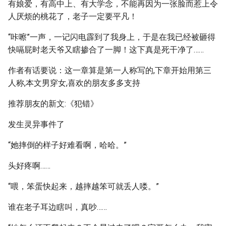
有娘爱，有高中上、有大学念，不能再因为一张脸而惹上令
人厌烦的桃花了，老子一定要平凡！
“咔嚓”一声，一记闪电霹到了我身上，于是在我已经被砸得
快嗝屁时老天爷又瞎掺合了一脚！这下真是死干净了……
作者有话要说：这一章算是第一人称写的,下章开始用第三
人称,本文男穿女,喜欢的朋友多多支持
推荐朋友的新文:《犯错》
发生灵异事件了
“她摔倒的样子好难看啊，哈哈。”
头好疼啊……
“喂，笨蛋快起来，越摔越笨可就丢人喽。”
谁在老子耳边瞎叫，真吵……