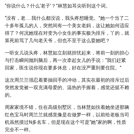
“你说什么？什么‘老子’？”林慧如耳尖听到这个词。
“没有，老……我什么都没说，我头疼想睡觉。”她一个当了二
十多年孤儿的人，突然间有一个美女老妈，这让她如何适应
得了？何况她现在对变为小女生的事实极为排斥，丫的，就
算死前骂了几句老天爷，但也不至于这么耍她吧？
一听女儿说头疼，林慧如立刻就担忧起来，将前一刻的担心
与打击瞬间抛到脑后，再一次牵起女儿的手说：“我们赶紧
回家，医生说你现在要多休息，好在没严重到要住院。”
这次周兰兰强忍着要抽回手的冲动，其实在最初的排斥过后
突然发觉被一双充满母爱的、温热的手握着，感觉还挺不赖
的。
周家家境不错，住在高级别墅区，当林慧如扶着她坐进那辆
红色宝马时周兰兰就感觉像是在做梦一样，以前给老板当司
机虽然摸过N多名车，但是现在这个可是“她”家的啊，性质
完全不一样。