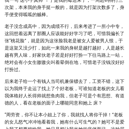
我一句“这小子真帅”！于是我的霉运来了，一周起码得打三
次架，本来我的身手挺一般的，就是因为打架次数多了，身
手便变得呱呱的贼棒。
老子没念成高中，因为成绩不行，后来考进了一所小中专，
这回想着远离了那圈人应该能好好学习了吧，可惜我偏长了
张“桃花脸”，就是因为这张脸我老是被女人爱被男人恨，于
是这架又没少打，如此一来我的身材是越打越好，人是越长
越有男人味，好家伙老子若是好好打扮一下往马路上一站，
绝对会有小女生嗷嗷尖叫着晕倒在地，可惜老子没钱没好好
打扮过。
后来老子给一个有钱人当司机兼保镖去了，工资不错，这下
以为我终于走运了找上了个好老板，可谁知道老板的女儿看
我体格好人长得帅就想鱼肉我，但老子可是个有思想、有道
德的人，看在老板的面子上哪能同意和她上 床？
“周劳资，你不让本小姐上了你，我就找人将你干掉！”老板
的女儿怒气冲冲地看着我，她有什么可生气的？她可不是爱