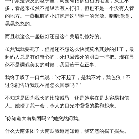
一个象是铁皮的屋子里，周围有很多粗粗的电缆，灰尘不
多，看起来虽然不是经常有人打扫，但也不是一个没有人管
的地方。一盏肮脏的小灯泡是这里唯一的光源。暗暗淡淡，
晃晃悠悠的。
而且就这么一盏破灯还是这个美眉刚修好的。
虽然我就要死了，但是还不想这么快就莫名其妙的挂了，最
起码人总是有好奇心的，死也因该死的明白一些把。现在显
然不是调戏美女的时候，我因该干点正事。
我终于叹了一口气说：“对不起了，是我不对，我色狼！不
过你能告诉我现在是怎么回事吗？”
不知道是因为我长的比较诚恳，还是她实在是太容易相信
人。她瞪了我一会，杀人的目光才慢慢的柔和起来。
“你知道大南集团吗？”她突然问我。
什么大南集团？大南瓜我道是知道，我茫然的摇了摇头。