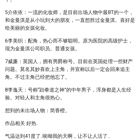
5介依依：一流的化妆师，是目前出场人物中最BT的一个，
和金曼淇是从小玩到大的朋友，一直想胜过金曼淇。喜好是
给美丽的女孩化妆。
6李美织：配角，热心而不够聪明。原为医院的高级护士，
现为金曼淇公司职员。普通女孩。
7威廉：英国人，拥有男爵称号。目前在英国处理一些财产
问题。莫名其妙喜欢上主角，并宣称以后一定会回来追主
角。不过主角已经把他忘了。
8李逸天：号称“跆拳道之神”的中年男子，浑身都是人生经
验。对轻人和主角很热心。
想到的未出场人物：简香橙。
作品相关 好热..
气温达到41度了..唉呦我的天啊，让不让人活了...