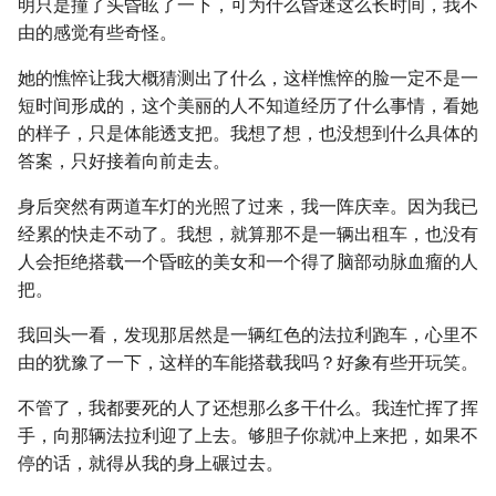
明只是撞了头昏眩了一下，可为什么昏迷这么长时间，我不
由的感觉有些奇怪。
她的憔悴让我大概猜测出了什么，这样憔悴的脸一定不是一
短时间形成的，这个美丽的人不知道经历了什么事情，看她
的样子，只是体能透支把。我想了想，也没想到什么具体的
答案，只好接着向前走去。
身后突然有两道车灯的光照了过来，我一阵庆幸。因为我已
经累的快走不动了。我想，就算那不是一辆出租车，也没有
人会拒绝搭载一个昏眩的美女和一个得了脑部动脉血瘤的人
把。
我回头一看，发现那居然是一辆红色的法拉利跑车，心里不
由的犹豫了一下，这样的车能搭载我吗？好象有些开玩笑。
不管了，我都要死的人了还想那么多干什么。我连忙挥了挥
手，向那辆法拉利迎了上去。够胆子你就冲上来把，如果不
停的话，就得从我的身上碾过去。