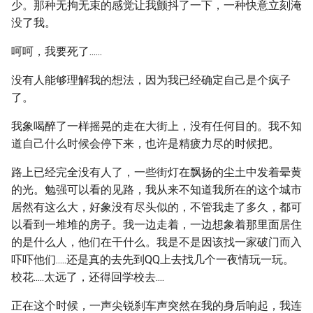
少。那种无拘无束的感觉让我颤抖了一下，一种快意立刻淹
没了我。
呵呵，我要死了......
没有人能够理解我的想法，因为我已经确定自己是个疯子
了。
我象喝醉了一样摇晃的走在大街上，没有任何目的。我不知
道自己什么时候会停下来，也许是精疲力尽的时候把。
路上已经完全没有人了，一些街灯在飘扬的尘土中发着晕黄
的光。勉强可以看的见路，我从来不知道我所在的这个城市
居然有这么大，好象没有尽头似的，不管我走了多久，都可
以看到一堆堆的房子。我一边走着，一边想象着那里面居住
的是什么人，他们在干什么。我是不是因该找一家破门而入
吓吓他们.....还是真的去先到QQ上去找几个一夜情玩一玩。
校花.....太远了，还得回学校去....
正在这个时候，一声尖锐刹车声突然在我的身后响起，我连