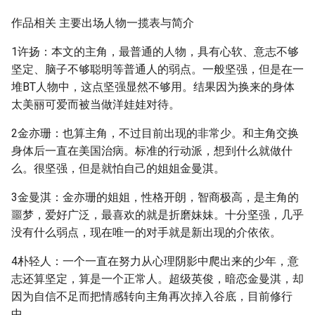
作品相关 主要出场人物一揽表与简介
1许扬：本文的主角，最普通的人物，具有心软、意志不够
坚定、脑子不够聪明等普通人的弱点。一般坚强，但是在一
堆BT人物中，这点坚强显然不够用。结果因为换来的身体
太美丽可爱而被当做洋娃娃对待。
2金亦珊：也算主角，不过目前出现的非常少。和主角交换
身体后一直在美国治病。标准的行动派，想到什么就做什
么。很坚强，但是就怕自己的姐姐金曼淇。
3金曼淇：金亦珊的姐姐，性格开朗，智商极高，是主角的
噩梦，爱好广泛，最喜欢的就是折磨妹妹。十分坚强，几乎
没有什么弱点，现在唯一的对手就是新出现的介依依。
4朴轻人：一个一直在努力从心理阴影中爬出来的少年，意
志还算坚定，算是一个正常人。超级英俊，暗恋金曼淇，却
因为自信不足而把情感转向主角再次掉入谷底，目前修行
中。