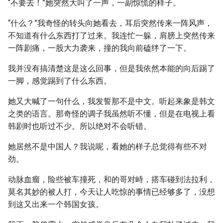
“不要去！”她突然大叫了一声，一副惊慌的样子。
“什么？”我奇怪的转头向她看去，耳后突然传来一阵风声，
不知道有什么东西打了过来。我连忙一躲，肩膀上突然传来
一阵剧痛，一股大力袭来，撞的我向前磕绊了一下。
我并没有搞清楚这是这么回事，但是我依然本能的向后踢了
一脚，感觉踢到了什么东西。
她又大喊了一句什么，我发誓那不是中文。听起来象是韩文
之类的语言。那奇怪的调子我虽然听不懂，但是在电视上看
韩剧时也听过不少。所以绝对不会听错。
她居然不是中国人？我说呢，看她的样子总觉得有些不对
劲。
动脉血瘤，险些被车撞死，和的哥对峙，搭车碰到法拉利，
莫名其妙的被人打，今天让人吃惊的事情已经够多了，没想
到这又出来一个韩国女孩。