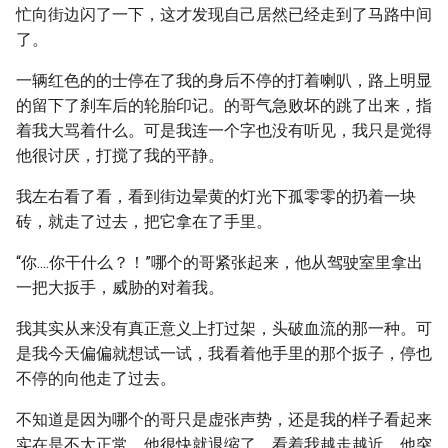
忙向街边闪了一下，这才发现自己居然已经走到了马路中间
了。
一辆红色的的士停在了我的身后不停的打着喇叭，路上明显
的留下了刹车后的轮胎印记。的哥气急败坏的跳了出来，指
着我大骂着什么。可是我连一个字也没有听见，我只是觉得
他很讨厌，打搅了我的平静。
我左右看了看，看到街边晕黄的灯光下孤零零的扔着一块
砖，就走了过去，把它拿在了手里。
“你....你干什么？！”哪个的哥紧张起来，他从驾驶室里拿出
一把大扳手，威胁的对着我。
我其实从来没有真正意义上打过架，头破血流的那一种。可
是我今天偏偏就想试一试，我看着他手里的那个扳子，停也
不停的向他走了过去。
不知道是因为哪个的哥只是虚张声势，还是我的样子看起来
实在是不太正常，他很快就退缩了。看着我越走越近，他突