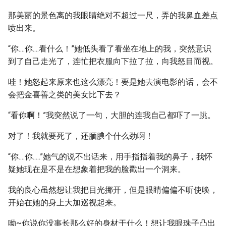
那美丽的景色离的我眼睛绝对不超过一尺，弄的我鼻血差点
喷出来。
“你....你....看什么！”她低头看了看坐在地上的我，突然意识
到了自己走光了，连忙把衣服向下拉了拉，向我怒目而视。
哇！她怒起来原来也这么漂亮！要是她去演电影的话，会不
会把金喜善之类的美女比下去？
“看你啊！”我突然说了一句，大胆的连我自己都吓了一跳。
对了！我就要死了，还腼腆个什么劲啊！
“你....你.....”她气的说不出话来，用手指指着我的鼻子，我怀
疑她现在是不是在想象着把我的脸戳出一个洞来。
我的良心虽然想让我把目光挪开，但是眼睛偏偏不听使唤，
开始在她的身上大加巡视起来。
呦~你说你没事长那么好的身材干什么！想让我眼珠子凸出