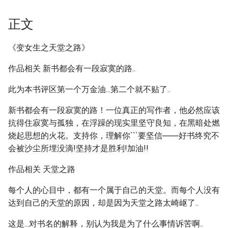
正文
《变女生之天堂之路》
作品相关 新书都会有一段寂寞的路..
此为本书评区第一个万金油...第二个就不贴了..
新书都会有一段寂寞的路！一位真正的写作者，他必然应该
抗得住寂寞与孤独，在浮躁的现实里坚守良知，在黑暗处燃
烧起思想的火花。支持你，理解你```要坚信――好书终究不
会被沙尘所埋没滴!坚持才是胜利!加油!!
作品相关 天堂之路
每个人的心目中，都有一个属于自己的天堂。而每个人没有
达到自己的天堂的原因，却是因为天堂之路太崎岖了..
这是...对书名的解释，别认为我是为了什么事情诉苦啊..