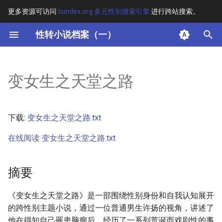
更多资源可访问
tsindex.org 多元性别搜索引擎
进行跨站搜索。
键
性转小说档案（一）
入
摘要
以
变女生之天堂之路
开
其他信息 [Processed Page
Metadata]
始
下载:
变女生之天堂之路.txt
搜
正文
在线阅读 变女生之天堂之路.txt
索
摘要
《变女生之天堂之路》是一部围绕性别身份和自我认知展开
的跨性别主题小说，通过一位普通男生许扬的视角，讲述了
他在得知自己罹患脑瘤后，经历了一系列荒诞而戏剧性的事