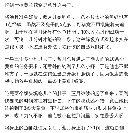
挖到一棵黄兰花倒是意外之喜了。
将渔具准备好后，蓝月开始钓鱼，一条不算太小的鱼虾也有
1点经验，虽然不及兔子的5点多，可毕竟不用乱跑着去追
呀。由于现在蓝月还没有钓鱼技能，10次左右才能成功一
次，可怜十几分钟才能钓到一条，这种练级方式看起来实在
是很可笑，不过没有办法，独行侠的自己只能如此。
一晃三个多小时过去了，蓝月总算满足了渔夫的的20条小
黄鱼的任务要求，还意外的钓到了几条小虾。于是他也不挪
地方了，干脆就在这钓鱼当是升级和赚钱了，因为饭店的老
板收购各种鱼和肉，每条小黄鱼1铜呢。
吃完两个馒头填饱几个的肚子，蓝月继续钓起了鱼来，直到
快要黑的时候才往村里赶去。下午的收获还不错，竟让他接
连钓到了3条大黄鱼，不过却将他累的筋皮力劲才将鱼拉上
来，哎！力气不够，差点被小鱼拉到河里，实在是丢人呀。
将身上的鱼虾处理完以后，蓝月身上有了31铜，这就是他