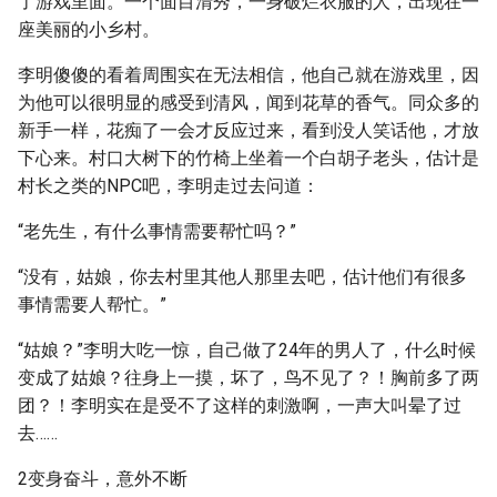
了游戏里面。一个面目清秀，一身破烂衣服的人，出现在一
座美丽的小乡村。
李明傻傻的看着周围实在无法相信，他自己就在游戏里，因
为他可以很明显的感受到清风，闻到花草的香气。同众多的
新手一样，花痴了一会才反应过来，看到没人笑话他，才放
下心来。村口大树下的竹椅上坐着一个白胡子老头，估计是
村长之类的NPC吧，李明走过去问道：
“老先生，有什么事情需要帮忙吗？”
“没有，姑娘，你去村里其他人那里去吧，估计他们有很多
事情需要人帮忙。”
“姑娘？”李明大吃一惊，自己做了24年的男人了，什么时候
变成了姑娘？往身上一摸，坏了，鸟不见了？！胸前多了两
团？！李明实在是受不了这样的刺激啊，一声大叫晕了过
去……
2变身奋斗，意外不断