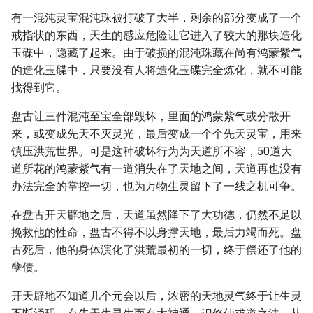
有一混沌灵宝混沌珠被打破了大半，剩余的部分变成了一个
戒指状的东西，天生的感应危险让它进入了较大的那块造化
玉碟中，隐藏了起来。由于破损的混沌珠藏在尚有鸿蒙紫气
的造化玉碟中，只要没有人将造化玉碟完全炼化，就不可能
找得到它。
盘古让三件混沌至宝全部毁坏，里面的鸿蒙紫气或分散开
来，或变成先天不灭灵光，最后变成一个个先天灵宝，用来
镇压洪荒世界。可是这种破坏行为为天道所不容，50道大
道所花的鸿蒙紫气有一道消失在了天地之间，天道再也没有
办法完全的掌控一切，也为万物生灵留下了一线之机可争。
在盘古开天辟地之后，天道虽然降下了大功德，仍然不足以
挽救他的性命，盘古不得不以身撑天地，最后力竭而死。盘
古死后，他的身体演化了洪荒最初的一切，终于偿还了他的
孽债。
开天辟地不知道几个元会以后，浓密的天地灵气终于让生灵