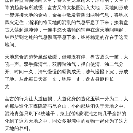
盘古将盘古幡抛向天空，将天空笼罩起来，渐渐的，天空下
降的趋势有所减缓；盘古又将太极图沉入大地，天地间形成
一架连接天地的金桥，金桥中散发着阴阳两种气息，将地水
风火定住，渐渐的将天地间混乱的气息平息了下来；接着盘
古又荡起混沌钟，一连串悠长浩翰的钟声在这天地间响起，
钟声所到之处的气息彻底平息下来，终将稳定的存在于这天
地间。
天地愈合的趋势虽然放缓，但却没有停。盘古眉头一皱，大
吼一声。双手撑清气，双脚踏浊气，径自使清、浊二气分
开。时间一久，清气慢慢的凝聚成天，浊气慢慢下沉，形成
了地。从此每日天高一丈，地厚一丈，盘古身躯也长一
丈……
盘古的行为让大道破损，大道化身的造化玉碟一分为二，大
的那块造化玉碟隐迹与昆仑山，小的那块消失于天地之中。
混沌青莲只剩下4枚莲子，身上的鸿蒙混沌之精几乎全部的
化到了这方天地之中，同众多混沌中的灵物一起化为了这方
天地的养料。