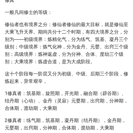
修真
一般凡间修士的等级：
修仙者也有境界之分：修仙者修仙的最大目标，就是修仙至
大乘飞升天界。期间共分十二个时期，有四大境界之分，分
别为――初级境界：炼精化气，分为练气、筑基、凝丹三个
级别；中级境界：炼气化神，分为金丹、元婴、出窍三个级
别；高级境界：炼神返虚，分为分神、合体、度劫三个级
别；大乘境界：炼虚合道，是为大成阶段。
这十个阶段每一阶层又分为初级、中级、后期三个阶段，修
炼起来，异常艰辛，
1修真者：筑基期，旋照期，开光期，融合期（辟谷期）、
结丹期（心动）、金丹（灵寂）元婴期，出窍期，分神期，
合体期，渡劫期，大乘期
2修真者：练气期，筑基期，凝丹期（结丹期），金丹期，
元婴期，出窍期，分神期，合体期，渡劫期，大乘期