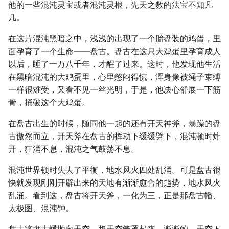
他的一些混沌灵宝或者混沌灵根，先天之数的法宝不知凡
几。
在这片混沌黑暗之中，浅浅的出现了一个胎盘装的鸡蛋，里
面孕育了一个生命――盘古。盘古在这只大鸡蛋里孕育成人
以后，睡了一万八千年，才醒了过来。这时，他发现他生活
在黑暗混沌的大鸡蛋里，心里憋闷得慌，浑身像被绳子束缚
一样很难受，又看不见一丝光明，于是，他决心舒展一下筋
骨，捅破这个大鸡蛋。
在盘古出生的时候，随同他一起的还有开天神斧，暴躁的盘
古傲然而立，开天斧在盘古的挥动下缓缓劈下，混沌顿时炸
开，狂涌不息，混沌之气鼓荡不息。
混沌世界顿时失去了平衡，地水风火四处乱涌。可是盘古很
快就发现刚刚开辟出来的天地有渐渐愈合的趋势，地水风火
乱涌。看到这，盘古将开天斧，一化为三，正是那盘古幡、
太极图、混沌钟。