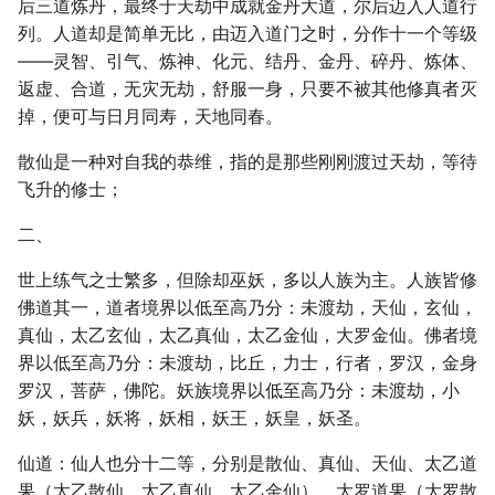
后三道炼丹，最终于天劫中成就金丹大道，尔后迈入人道行
列。人道却是简单无比，由迈入道门之时，分作十一个等级
――灵智、引气、炼神、化元、结丹、金丹、碎丹、炼体、
返虚、合道，无灾无劫，舒服一身，只要不被其他修真者灭
掉，便可与日月同寿，天地同春。
散仙是一种对自我的恭维，指的是那些刚刚渡过天劫，等待
飞升的修士；
二、
世上练气之士繁多，但除却巫妖，多以人族为主。人族皆修
佛道其一，道者境界以低至高乃分：未渡劫，天仙，玄仙，
真仙，太乙玄仙，太乙真仙，太乙金仙，大罗金仙。佛者境
界以低至高乃分：未渡劫，比丘，力士，行者，罗汉，金身
罗汉，菩萨，佛陀。妖族境界以低至高乃分：未渡劫，小
妖，妖兵，妖将，妖相，妖王，妖皇，妖圣。
仙道：仙人也分十二等，分别是散仙、真仙、天仙、太乙道
果（太乙散仙、太乙真仙、太乙金仙）、大罗道果（大罗散