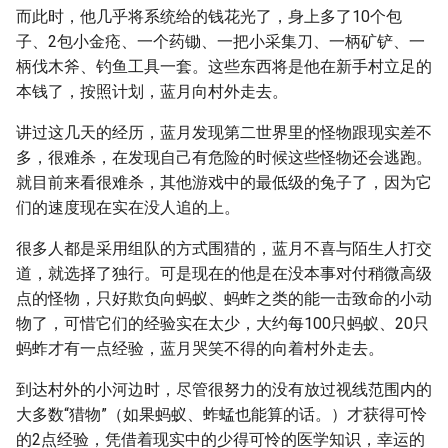
而此时，他几乎将系统给的钱花光了，身上多了10个包
子、2包小金疮、一个药锄、一把小采集刀、一柄矿铲、一
柄伐木斧、钓鱼工具一套。这些东西将是他在新手村立足的
本钱了，按照计划，蓝月向村外走去。
讲过这几天的经历，蓝月发现第二世界里的怪物跟现实差不
多，很难杀，在发现自己有危险的时候这些怪物还会逃跑。
就目前来看很难杀，其他游戏中的最低级的兔子了，因为它
们的速度现在实在没人追的上。
很多人都是采用组队的方式围猎的，蓝月不喜与陌生人打交
道，就选择了独行。可是现在的他是在没本事对付稍微高级
点的怪物，只好欺负向蚂蚁、蚂蚱之类的能一击致命的小动
物了，可惜它们的经验实在太少，大约每100只蚂蚁、20只
蚂蚱才有一点经验，蓝月哭笑不得的向着村外走去。
到达村外的小河边时，尽管很努力的没有放过视线范围内的
大多数“猎物”（如果蚂蚁、蚱蜢也能算的话。）才获得可怜
的2点经验，凭借着现实中的少得可怜的医学知识，幸运的