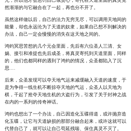
允，所以他才会惩罚自己饿贪心，寄托在天道里面的真灵竟
然渐渐的与它融合在了一起，再也分不开了。
虽然这样做以后，自己的法力无穷无尽，可以调用天地间的
能量，却也永远沦为了天道的奴隶，如果自己想不到解决的
办法，自己一定会慢慢的消失在这天地之间的。
鸿钧冥思苦想的几个元会里面，先后有六位圣人三清、女
娲、接引和准提也先后成圣，将真灵寄托到天道里面，同样
的，他们也都同样的遇到了鸿钧的情况，众圣都陷入了沉
思……
后来，众圣发现可以夺天地气运来减缓融入天道的速度，于
是为争得一线生机不断掠夺天地的气运，众圣人以天地为
棋，干起了抢夺天地生机的大盗行为，引发了关于封神之战
在内的一系列的传奇神话。
鸿钧也想出了一个办法，自己因造化玉碟得道，或许抛弃造
化玉碟，让它与天道缺损的那部分融合起来，或许这就可以
代替自己了，就可以让自己苟延残喘、保住真灵不灭了。