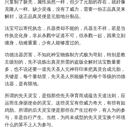
只复制了躯壳，属性虽然一样，但少了元胎的存在，就好像
克隆人一样。缺少灵魂，没有了威力，需要一份正品真灵来
解封，这正品真灵便是元胎地分裂品。
法宝可以寄托执念，兵器类却不能的，兵器主不祥，若是当
作执念化身，非从杀戮中证道不可，但杀戮一起，因果立刻
缠身，劫难重重，少有人能够度过的。
功德法器厉害，不知此种宝物炼制方式极为苛刻，特别是教
主级别的，先不说炼出真灵所需的盗版全解封法宝数量要
多，也不说还要一道先天圣人元神符印来把真灵合成元胎，
关键是，每个量劫里，先天圣人所能赐予的每个等级的功德
法器，是有限地。
所谓的先天灵宝，是指那些先天孕育而成蕴含天道法则，应
运而生身据使命的灵宝。这些灵宝有些威力奇大，有些有如
鸡肋。所谓的后天灵宝便是那些在产生过程中，有人为的参
与，非是自行产生。当然，为尚未成型的先天灵宝换个环境
什么的算不上人为参与。