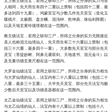
太上教主级法宝，若用之斩却三尸，所得之分身的实力与圣
人相同，先天而生有四十二重以上禁制（包括四十二重，最
多达到四十九重）。鸿蒙至宝与少数几件先天至宝（造化玉
碟残片、太极图、盘古幡、混沌钟、乾坤鼎、诛仙剑阵图）
以及天地玄黄玲珑塔都在这一范围内。
教主级法宝，若用之斩却三尸，所得之分身的实力无限接近
圣人也称混元仙境仙人，先天而生有三十六重以上禁制（包
括三十六重，最多四十一重）。大多数先天至宝与部分先天
灵宝（菩提妙树、阿鼻元屠双剑、天地道书、混元金斗）以
及无量功德玄黄尺都在这一范围内。
大罗金仙级法宝，若用之斩却三尸，所得之分身的实力相当
与大罗仙境的仙人，法宝内有二十八重以上禁制（包括二十
八重，最多三十五重）。大半先天灵宝、部分先天法宝与极
少数后天至宝以及功德圣器都在这一范围内。
太乙金仙级法宝，若用之斩却三尸，所得之分身的实力相当
与太乙仙境的仙人，法宝内有十八重以上禁制（包括十八