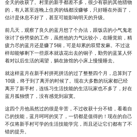
全天的收获了。村里的新手都差不多，很少有获的其他猎物
的，有人甚至连晚上住房的钱都没赚够，只好睡在外面了，
估计是休息不好了，甚至可能影响明天的升级。
前几天，观察了良久的蓝月想了个办法，跟饭店的小气鬼老
张讨了份劈柴的工作，虽然他的力气比较小，在睡觉前，精
疲力尽的蓝月还是赚了5铜，可是却累的双臂发麻。不过这
样却能够剩下一些原本就该花出去的铜子，勤劳的蓝某人怀
着对以后生活的渴望，躺在旅馆的小床上慢慢睡去。
就这样蓝月在新手村拼死拼活的过了整整四个月，总算到了
10级，终于到了离开的时候了。现在大多数的玩家都已经
离开了新手村，连练习生活技能的生活玩家也不多了，好在
蓝月孤独惯了，没有感觉到寂寞。
这四个月他虽然过的很是辛苦，不过收获十分不错，看着自
己的技能，蓝月呵呵的笑了，一切都是值得的！现在的自己
不仅将新手村可学的生活技能学完，而且还让它们都有了不
错的提升。