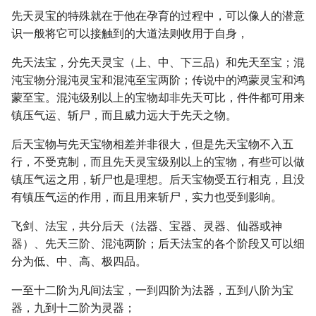
先天灵宝的特殊就在于他在孕育的过程中，可以像人的潜意
识一般将它可以接触到的大道法则收用于自身，
先天法宝，分先天灵宝（上、中、下三品）和先天至宝；混
沌宝物分混沌灵宝和混沌至宝两阶；传说中的鸿蒙灵宝和鸿
蒙至宝。混沌级别以上的宝物却非先天可比，件件都可用来
镇压气运、斩尸，而且威力远大于先天之物。
后天宝物与先天宝物相差并非很大，但是先天宝物不入五
行，不受克制，而且先天灵宝级别以上的宝物，有些可以做
镇压气运之用，斩尸也是理想。后天宝物受五行相克，且没
有镇压气运的作用，而且用来斩尸，实力也受到影响。
飞剑、法宝，共分后天（法器、宝器、灵器、仙器或神
器）、先天三阶、混沌两阶；后天法宝的各个阶段又可以细
分为低、中、高、极四品。
一至十二阶为凡间法宝，一到四阶为法器，五到八阶为宝
器，九到十二阶为灵器；