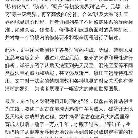
“炼精化气”、“筑基”、“凝丹”等初级境界到“金丹、元婴、出
窍”等中级境界，再至高级的“分神、合体”以及大乘飞升天
界的境界进阶过程。作者详细列举了不同修炼体系的等级标
准，如修真者、修魔者、修佛者和妖道所面对的具体阶段，
并对每一个阶段内的修炼要求和艰辛历程进行了描述。
此外，文中还大量阐述了各类法宝的构成、等级、禁制以及
正品与盗版之分。通过对法宝元胎、躯壳的来源和属性进行
解析，详细介绍了从后天法宝到先天灵宝、混沌至宝等不同
类型法宝的威力和功能，甚至涉及斩尸、镇压气运等特殊应
用。文中对于法宝的禁制层数和各种境界的对应关系也有着
清晰的罗列，为读者展现了一幅宏大的修仙世界图景。
最后，文本转入对混沌初开时期的描述，以盘古的神话创世
为主线，叙述了盘古在混沌大鸡蛋中孕育成人、破蛋开天以
及天地渐趋成型的过程。文中摘录“盘古在这只大鸡蛋里孕
育成人以后，睡了一万八千年，才醒了过来……”等句子，生
动描绘了从混沌无序到天地分离再到最终形成稳定宇宙的壮