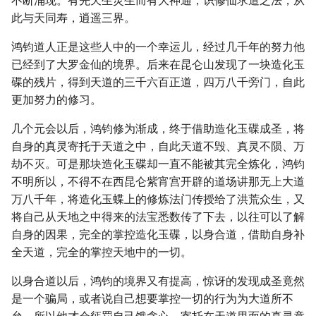
不断涌现。有先天生灵生而有大神通，识修仙求道之法，从
此与天同寿，逍遥三界。
鸿钧道人正是这些人中的一个幸运儿，经过几千年的努力他
已经到了大罗金仙的境界。后来在昆仑山发现了一块造化玉
碟的残片，得到天道的三千六百正道，四万八千旁门，自此
更加努力的修习。
几个元会以后，鸿钧修为渐成，终于借助造化玉碟成圣，将
自身的真灵寄托于天道之中，自此天道不毁、真灵不陨、万
劫不灭。可是那块造化玉碟却一直不能被其完全炼化，鸿钧
不明所以，不得不在西昆仑紫宵宫开辟的道场讲那无上大道
万八千年，将造化玉蝶上的修炼法门传授给了洪荒众生，又
将自己从天地之中得来的法宝悉数传了下去，以往可以了解
自身的因果，完全的掌控造化玉碟，以身合道，借助自身补
全天道，完全的掌控天地中的一切。
以身合道以后，鸿钧的境界又有提高，惊讶的发现成圣竟然
是一个骗局，或者说自己想要掌控一切的行为为大道所不