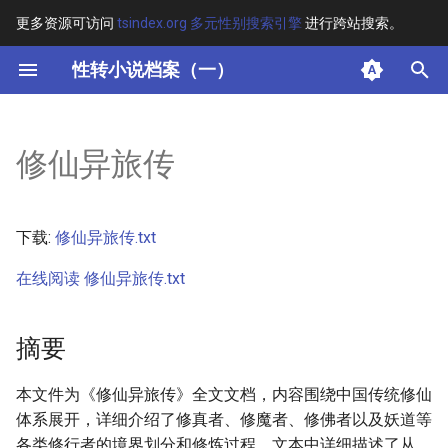
更多资源可访问
tsindex.org 多元性别搜索引擎
进行跨站搜索。
键
性转小说档案（一）
入
摘要
以
修仙异旅传
开
其他信息
始
正文
下载:
修仙异旅传.txt
搜
在线阅读 修仙异旅传.txt
索
摘要
本文件为《修仙异旅传》全文文档，内容围绕中国传统修仙
体系展开，详细介绍了修真者、修魔者、修佛者以及妖道等
各类修行者的境界划分和修炼过程。文本中详细描述了从