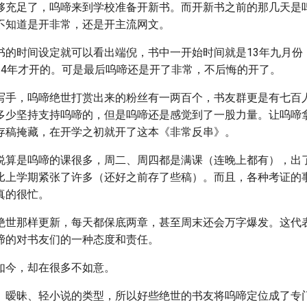
够充足了，呜啼来到学校准备开新书。而开新书之前的那几天是
不知道是开非常，还是开主流网文。
书的时间设定就可以看出端倪，书中一开始时间就是13年九月份
14年才开的。可是最后呜啼还是开了非常，不后悔的开了。
写手，呜啼绝世打赏出来的粉丝有一两百个，书友群更是有七百
多少坚持支持呜啼的，但是呜啼还是感觉到了一股力量。让呜啼
存稿掩藏，在开学之初就开了这本《非常反串》。
说算是呜啼的课很多，周二、周四都是满课（连晚上都有），出
比上学期紧张了许多（还好之前存了些稿）。而且，各种考证的
真的很忙。
绝世那样更新，每天都保底两章，甚至周末还会万字爆发。这代
啼的对书友们的一种态度和责任。
如今，却在很多不如意。
、暧昧、轻小说的类型，所以好些绝世的书友将呜啼定位成了专