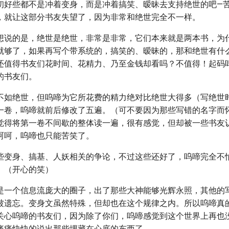
初好些都不是冲着变身，而是冲着搞笑、暧昧去支持绝世的吧—
，就让这部分书友失望了，因为非常和绝世完全不一样。
想说的是，绝世是绝世，非常是非常，它们本来就是两本书，为
就够了，如果再写个带系统的，搞笑的、暧昧的，那和绝世有什
还值得书友们花时间、花精力、乃至金钱却看吗？不值得！起码
的书友们。
不如绝世，但呜啼为它所花费的精力绝对比绝世大得多（写绝世
一卷，呜啼就前后修改了五遍。（可不要因为那些写错的名字而
觉得将第一卷不间歇的整体读一遍，很有感觉，但却被一些书友
呵呵，呜啼也只能苦笑了。
些变身、搞基、人妖相关的争论，不过这些还好了，呜啼完全不
。（开心的笑）
是一个信息流庞大的圈子，出了那些大神能够光辉永照，其他的
被遗忘。变身文虽然特殊，但却也在这个规律之内。所以呜啼真
关心呜啼的书友们，因为除了你们，呜啼感觉到这个世界上再也
痛痛快快的说出那些埋藏在心底的东西了。