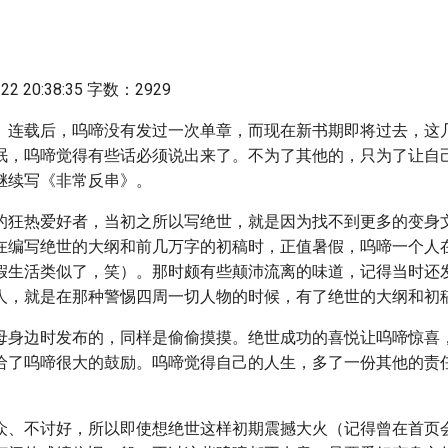
2 20:38:35 字数：2929
》连载后，呜啼没有发过一次单章，而现在新书期即将过去，这
眠，呜啼觉得有些话必须说出来了。不为了其他的，只为了让自
继续写《非常反串》。
的狂热爱好者，当初之所以写绝世，就是因为找不到更多的变身
在编写绝世的大纲和前几万字的初稿时，正值暑假，呜啼一个人
假生活类似了，笑）。那时颇有些颠沛流离的味道，记得当时还
人，就是在那种警惕四周一切人物的时候，有了绝世的大纲和初
母身边时发布的，同样是偷偷摸摸。绝世成功的喜悦让呜啼惊喜
给了呜啼很大的鼓励。呜啼觉得自己的人生，多了一份其他的责
众、不讨好，所以即使想绝世这样初期震撼大火（记得曾在首页