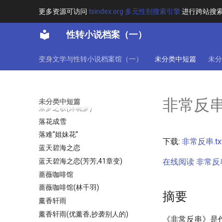
茉莉花开
更多资源可访问
tsindex.org 多元性别搜索引擎
进行跨站搜
荣华富贵
荻荻公主
性转小说档案（一）
莉莉斯的女儿(王莉)
莉莉斯的女儿（三部曲之一）
变身文学与性转小说档案馆（一）
未分类中短篇
未分
莽君欲情
萌狐音乐家
萝莉风纪委员的吐槽笔记
非常反
未分类中短篇
萦梦之歌(沐晓梦)
落花成雪
落难“姐妹花”
下载:
非常反串.tx
蓝天碧海之恋
蓝天碧海之恋(芳芳,41章变)
在线阅读 非常反串.
蔷薇咖啡馆
蔷薇咖啡馆(林千羽)
摘要
薰香轩雨
薰香轩雨(优薰香,抄袭别人的)
《非常反串》是