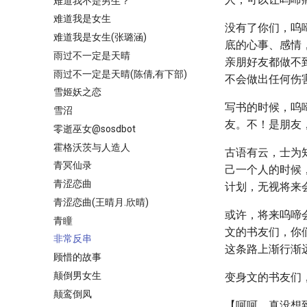
难道我不是男生？
难道我是女生
没有了你们，呜
难道我是女生(张璐涵)
底的心事、感情
雨过不一定是天晴
亲朋好友都做不
雨过不一定是天晴(陈倩,有下部)
不会做出任何伤
雪姬妖之恋
写书的时候，呜
雪沼
友。不！是朋友
零逝巫女@sosdbot
霍格沃茨与人造人
古语有云，士为
青冥仙录
己一个人的时候
青涩恋曲
计划，无视将来
青涩恋曲(王晴月.欣晴)
或许，将来呜啼
青瞳
文的书友们，你
非常反串
这条路上渐行渐
顾惜的故事
颠倒男女生
变身文的书友们
颠鸾倒凤
【呵呵，真没想