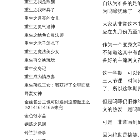
重生之我是熊猫
自认为准备的足
重生之我杯具了
为呜啼犹豫了，
重生之月亮的女儿
大家从非常这本
重生之灵气逼神
应在九月份乃至
重生之绝色亡灵法师
重生之老子怎么了
作为一个变身文
重生之魔法美少女
不知道这其中有
备好的主流网文
重生再交换玩玩
重生变身记
这一学期，可以
重生成为情敌妻
三大节课，时间
重生落魄王女：我获得了全职面板
了。所以这学期
野蛮女神
但是呜啼仍旧像
金丝雀公主也可以遇到逆袭魔王么
⊙X14161416⊙未完
文的热爱，是呜
金色银水晶
可是，非常写到
钢炼之风逝
铃兰那些事
因为绝世是搞笑