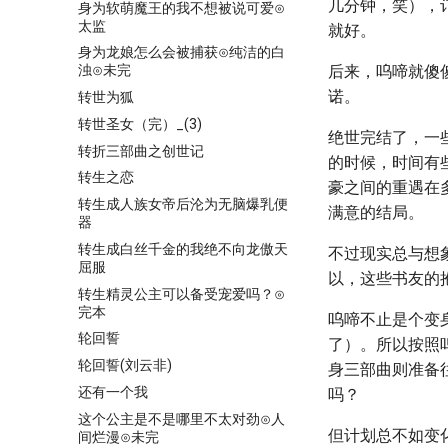
几分钟，笑），
身为软萌魔王的我不想被说可爱⊙
太监
就好。
身为龙娘怎么会被捕获⊙纯洁的白
后来，呜啼就傻
浊⊙未完
诺。
转世为狐
转世圣女（完）_(3)
绝世完结了，一
转折三部曲之创世记
的时候，时间有
转生之恋
豪之间的重遇在
转生成人族女帝后沦为无脑爆乳便
满意的结局。
器
转生成白丝千金的我绝不向龙傲天
不过现实总与想
屈服
以，这些书友的
转生精灵公主可以备受宠爱吗？⊙
完本
呜啼不止是个变
轮回誓
了）。所以按照
轮回誓(刘云非)
身三部曲则准备
还有一个我
吗？
这个公主是不是哪里不太对劲⊙人
但计划总不如变
间烂漫⊙未完