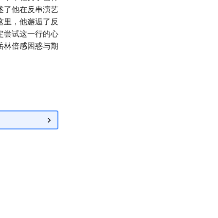
述了他在反串演艺
这里，他邂逅了反
定尝试这一行的心
岳林倍感困惑与期
。