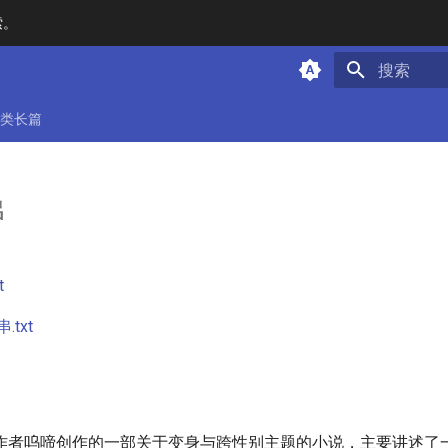
索。
键入以开始
类长篇
串
t
txt
作者呜啼创作的一部关于变身与跨性别主题的小说，主要讲述了