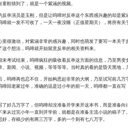
有童鞋猜到了，就是一个紫涵的视频。
的反串演员是玉刚，但是让呜啼对反串这个东西感兴趣的却是紫
呜啼就一发不可收了，一天一夜没睡（正值星期天），将所有关
心里很激动，对紫涵非常的感兴趣，同时也萌发了要写一本关于
了这个想法，呜啼就开始留意反串的相关资料来。
期末考试结束，呜啼疯狂的吸收着反串这方面的信息，乃至男变
章、新闻、小说、视频，等等等等。当时真的看的是昏天黑地，
后，呜啼再也忍不住，开始构思起非常的大纲，乃至试写前几万
呜啼回老家过年，准确的说是过小年的前一天，呜啼都一直在写
写了好几万字了，但呜啼却没准备开学来开这本书，而是准备向
下来从过完小年一直到开学前，就都是在准备主流小说的稿子了
思好，存稿少的有两三万字，多的一个则有七八万字。