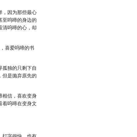
样，因为那些最心
甚至呜啼的身边的
看清呜啼的心，却
啼，喜爱呜啼的书
界孤独的只剩下自
，但是抛弃原先的
啼相信，喜欢变身
看着呜啼在变身文
，打字很快，也有