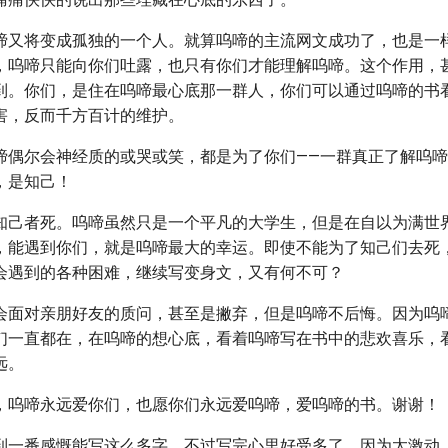
啼又将变成孤独的一个人。就算呜啼的主流网文成功了，也是一
，呜啼只能向你们吐露，也只有你们才能理解呜啼。这个作用，
到。你们，是住在呜啼最心底那一群人，你们可以通过呜啼的书
害，反而千方百计的维护。
啼偶尔会神经质的或哭或笑，都是为了你们——一群真正了解呜
，是知己！
知己者死。呜啼虽然只是一个平凡的大学生，但是在自以为满世
，能遇到你们，就是呜啼最大的幸运。即使不能为了知己们去死
会遇到的各种困难，继续写变身文，又有何不可？
会面对亲朋好友的质问，甚至是撇弃，但是呜啼不后悔。因为呜
们一直都在，在呜啼的想心底，看着呜啼写在书中的悲欢喜乐，
远。
，呜啼永远爱你们，也愿你们永远爱呜啼，爱呜啼的书。谢谢！
到一番感慨能写这么多字，不过写完心里好受多了。因为太激动