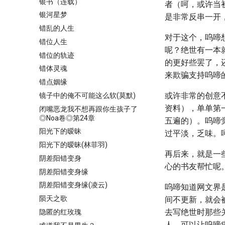
银书（连载）
者（呵，或许当
银河星梦
是非常反串一开
错乱的人生
对于这个，呜啼
错位人生
呢？绝世有一本
错位的轨迹
的更好些罢了，
错体灵魂
来欺骗支持呜啼
错点姻缘
或许非常的创意
镜子中的俺不可能这么软(莫默)
资料），单单第
闭嘴恶龙我不想再跟你生孩子了
◎Noa卷◎第24章
五遍的）。呜啼
阳光下的暧昧
过平淡，乏味。
阳光下的暧昧(林菲羽)
再后来，就是一
阴差阳错变身
心的书友帮忙呢
阴差阳错变身缘
阴差阳错变身缘(凌云)
呜啼知道网文界
陨天之歌
间不更新，就会
去写绝世时那些
隐匿的红玫瑰
人，可以让呜啼