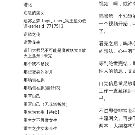
视频。呵，或许
进化
迷途的魔女
呜啼第一个知道
迷雾之森-tags_-user_冥王星の低
一个视频开始，
语-seriesId_7717513
了。
逆鳞之伤
逝爱花殇
看完之后，呜啼
道门大师兄不可能是魔教妖女⊙放
的想法。心中有
火上孤舟⊙未完
等到绝世完结，
那个我不是我
性人的信息，文
那些变身的岁月
那场雪在飘
自觉信息量足够
那场雪在飘(秦舒怀)
工作一直延续到
重写自己
书。
重写自己（无花堪折续）
不过即使非常都
重生为女生【待续】
主流网文。再接
重生之不再做女生
两本，大纲都构
重生之少女未长生