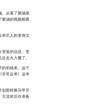
涵。从看了紫涵第
于紫涵的视频都看
反串艺人的变身文
女变装的信息，变
几近走火入魔了。
字的初稿来。这个
《非常反串》这本
计划那样换马甲开
。主流前后在准备