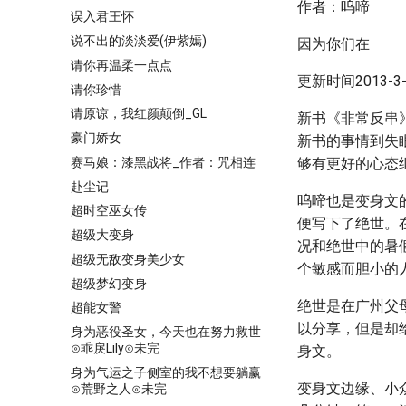
作者：呜啼
误入君王怀
说不出的淡淡爱(伊紫嫣)
因为你们在
请你再温柔一点点
更新时间2013-3-2
请你珍惜
请原谅，我红颜颠倒_GL
新书《非常反串
豪门娇女
新书的事情到失
赛马娘：漆黑战将_作者：咒相连
够有更好的心态
赴尘记
呜啼也是变身文
超时空巫女传
便写下了绝世。
超级大变身
况和绝世中的暑
超级无敌变身美少女
个敏感而胆小的
超级梦幻变身
绝世是在广州父
超能女警
以分享，但是却
身为恶役圣女，今天也在努力救世
⊙乖戾Lily⊙未完
身文。
身为气运之子侧室的我不想要躺赢
变身文边缘、小
⊙荒野之人⊙未完