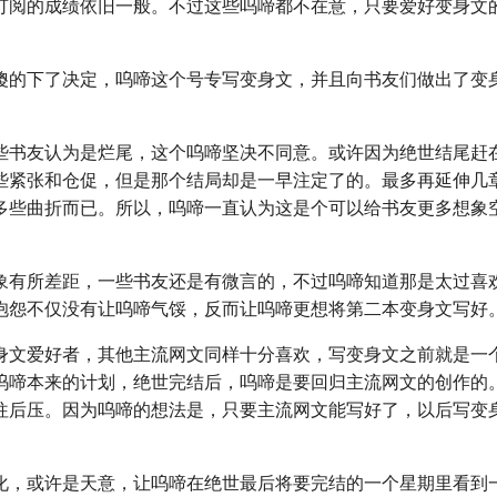
订阅的成绩依旧一般。不过这些呜啼都不在意，只要爱好变身文
傻的下了决定，呜啼这个号专写变身文，并且向书友们做出了变
些书友认为是烂尾，这个呜啼坚决不同意。或许因为绝世结尾赶
些紧张和仓促，但是那个结局却是一早注定了的。最多再延伸几
多些曲折而已。所以，呜啼一直认为这是个可以给书友更多想象
象有所差距，一些书友还是有微言的，不过呜啼知道那是太过喜
抱怨不仅没有让呜啼气馁，反而让呜啼更想将第二本变身文写好
身文爱好者，其他主流网文同样十分喜欢，写变身文之前就是一
呜啼本来的计划，绝世完结后，呜啼是要回归主流网文的创作的
往后压。因为呜啼的想法是，只要主流网文能写好了，以后写变
化，或许是天意，让呜啼在绝世最后将要完结的一个星期里看到