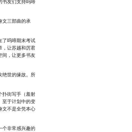
的书友们支持呜啼
身文三部曲的承
在了呜啼期末考试
章，让苏越和厉君
空间，让更多书友
欢绝世的缘故。所
。
个扑街写手（羞射
。至于计划中的变
身文不是全凭本心
一个非常感兴趣的