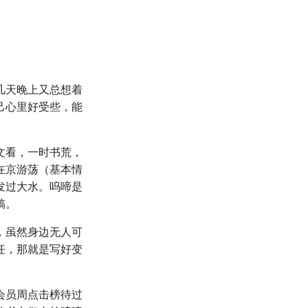
几天晚上又总想着
己心里好受些，能
文看，一时书荒，
在京游荡（基本情
发过大水。呜啼是
稿。
，虽然身边无人可
任，那就是写好变
会员周点击榜待过