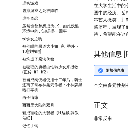
虚实游戏
在大学生活中的
虚拟游戏之死神降临
圈中的经历。岳
虚空奇恋
串艺人微笑，并
虽然也曾梦想成为JK，如此残酷
路历程，展现了
环境中的JK却是另一回事
待，希望能在这
蜘蛛女之吻
被催眠的黑道大小姐_完_番外1-
10[搜书吧]
其他信息 [Pro
被坑成了魔法伪娘
被寝取的勇者由性转少女来拯救
附加信息表
(正传+if1+if2）
被当成肉便器使用十二年后，骑士
逃离了哥布林巢穴作者：小林牌黑
本文由多元性别
暗打字机
西子情缘
正文
西西里大陆的双月
變成寵物的大賢者【H,貓娘,調教,
催眠】
非常反串
记忆手镯