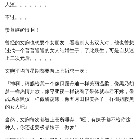
人渣。。。。。。。
不过。。。
羡慕嫉妒恨啊！
曾经的文煦也想要个女朋友，看着别人出双入对，他也曾想
过找一个普普通通的女人结婚生子，了此残生，可是自从迷
上二次元后。。。。。
文煦平均每星期都要向上苍祈求一次：
『神啊，请赐给我一个像贝露丹迪一样美丽温柔，像黑乃胡
梦一样热情奔放，像枣亚夜一样被看了果体就非君不嫁，像
战场原黑仪一样傲娇荡漾，像五月田根美香子一样御姐腹黑
的女人吧』
当然，文煦每次都被上苍所唾弃。“呸，有妹子都不给你这
种人，你还想要极品妹子，做梦”