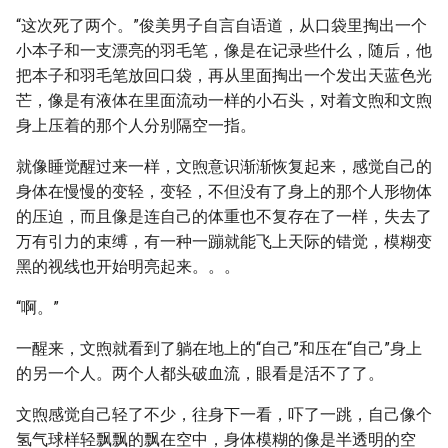
“这次死了两个。”俊美男子自言自语道，从口袋里掏出一个
小本子和一支漂亮的羽毛笔，像是在记录些什么，随后，他
把本子和羽毛笔放回口袋，再从里面掏出一个发出天蓝色光
芒，像是有液体在里面流动一样的小石头，对着文煦和文煦
身上压着的那个人分别隔空一指。
就像睡觉醒过来一样，文煦意识渐渐恢复起来，感觉自己的
身体在慢慢的变轻，变轻，不但没有了身上的那个人形物体
的压迫，而且像是连自己的体重也不复存在了一样，失去了
万有引力的束缚，有一种一蹦就能飞上天际的错觉，模糊变
黑的视线也开始明亮起来。。。
“啊。”
一醒来，文煦就看到了躺在地上的“自己”和压在“自己”身上
的另一个人。两个人都头破血流，眼看是活不了了。
文煦感觉自己轻了不少，往身下一看，吓了一跳，自己像个
氢气球样轻飘飘的飘在空中，身体模糊的像是半透明的空