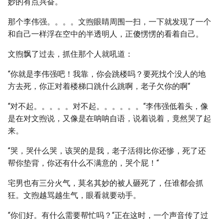
妙的有点兴奋。
那个李伟强。。。。文煦眼睛周围一扫，一下就发现了一个
和自己一样浮在空中的半透明人，正傻愣愣的看着自己。
文煦飘了过去，抓住那个人就吼道：
“你就是李伟强吧！我靠，你会跳楼吗？要死找个没人的地
方去死，你正对着楼梯口跳什么跳啊，老子欠你的啊“
“对不起。。。。。对不起。。。。。。“李伟强低着头，像
是在对文煦说，又像是在呐呐自语，说着说着，竟然哭了起
来。
“哭，哭什么哭，该哭的是我，老子活得比你还惨，死了还
帮你垫背，你还有什么不满意的，哭个屁！“
宅男也有三分火气，莫名其妙的被人砸死了，任谁都会抓
狂。文煦越骂越生气，眼看就要动手。
“你们好。有什么需要帮忙吗？“正在这时，一个声音传了过