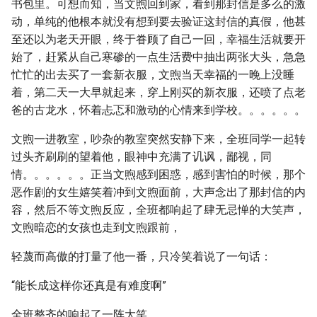
书包里。可想而知，当文煦回到家，看到那封信是多么的激
动，单纯的他根本就没有想到要去验证这封信的真假，他甚
至还以为老天开眼，终于眷顾了自己一回，幸福生活就要开
始了，赶紧从自己寒碜的一点生活费中抽出两张大头，急急
忙忙的出去买了一套新衣服，文煦当天幸福的一晚上没睡
着，第二天一大早就起来，穿上刚买的新衣服，还喷了点老
爸的古龙水，怀着忐忑和激动的心情来到学校。。。。。。
文煦一进教室，吵杂的教室突然安静下来，全班同学一起转
过头齐刷刷的望着他，眼神中充满了讥讽，鄙视，同
情。。。。。。正当文煦感到困惑，感到害怕的时候，那个
恶作剧的女生嬉笑着冲到文煦面前，大声念出了那封信的内
容，然后不等文煦反应，全班都响起了肆无忌惮的大笑声，
文煦暗恋的女孩也走到文煦跟前，
轻蔑而高傲的打量了他一番，只冷笑着说了一句话：
“能长成这样你还真是有难度啊”
全班整齐的响起了一阵大笑。