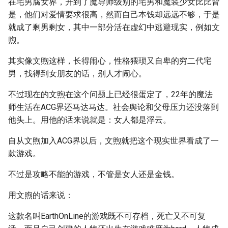
在宅男腐女界，升到了魔导师级别的宅男和魔装少女比比皆
是，他们对爱情要求很高，然而自己本钱却远远不够，于是
就成了剩男剩女，其中一部分活在虚幻中逃避现实，例如文
煦。
其实像文煦这样，长得闹心，性格猥琐又自卑的穷二代宅
男，找得到女朋友的话，别人才闹心。
不过现在的文煦在这个问题上已经很蛋定了，22年的魔法
师生活在ACG界还马达马达。社会舆论和父母压力还没落到
他头上。用他的话来说就是：女人都是浮云。
自从文煦加入ACG界以后，文煦就把这个现实世界看成了一
款游戏。
不过是攻略不能的游戏，不管是女人还是金钱。
用文煦的话来说：
这款名叫EarthOnLine的游戏既不可存档，死亡又不可复