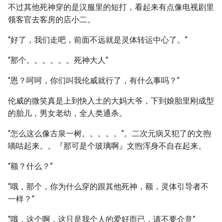
不过其他死神穿的是汉服里的短打，看起来有点像电视剧里
领客官去客房的店小二。
“好了，我们走吧，前面不远就是灵体转运中心了。“
“那个。。。。。。死神大人“
“恩？呵呵，你们叫我伦威就行了，有什么事吗？“
伦威的微笑真是上到快入土的大妈大爷，下到娘胎里刚成型
的胎儿，男女老幼，全人类通杀。
“怎么这么像古泉一树。。。。。“。二次元病又犯了的文煦
嘀咕起来。。『那可是个玻璃啊』文煦浑身不自在起来。
“额？什么？“
“哦，那个，你为什么穿的跟其他死神，额，灵体引导者不
一样？“
“哦，这个啊，这只是我个人的爱好而已，请不要介意“