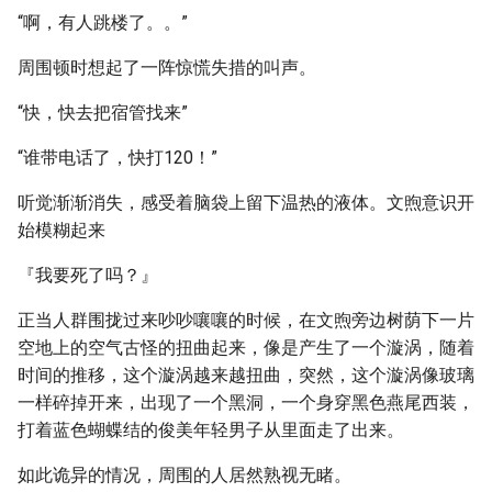
“啊，有人跳楼了。。”
周围顿时想起了一阵惊慌失措的叫声。
“快，快去把宿管找来”
“谁带电话了，快打120！”
听觉渐渐消失，感受着脑袋上留下温热的液体。文煦意识开
始模糊起来
『我要死了吗？』
正当人群围拢过来吵吵嚷嚷的时候，在文煦旁边树荫下一片
空地上的空气古怪的扭曲起来，像是产生了一个漩涡，随着
时间的推移，这个漩涡越来越扭曲，突然，这个漩涡像玻璃
一样碎掉开来，出现了一个黑洞，一个身穿黑色燕尾西装，
打着蓝色蝴蝶结的俊美年轻男子从里面走了出来。
如此诡异的情况，周围的人居然熟视无睹。