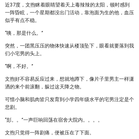
近37度，文煦眯着眼睛望着天上毒辣辣的太阳，顿时感到
一阵昏眩，一个星期都没出门活动，靠泡面为生的他，血压
似乎有点不稳。
“咦，那是什么。”
突然，一团黑压压的物体快速从楼顶坠下，眼看就要落到我
们小宅男的头上。
“啊，不好。”
文煦好不容易反应过来，想就地蹲下，像片子里男主一样潇
洒的来个前滚翻，躲过这天降之物。
可惜小脑和肌肉皆只发育到小学四年级水平的宅男注定是个
悲剧。
“彭。。”一声巨响回荡在宿舍大院内。。。。
文煦只觉得一阵剧痛，便被压在了下面。