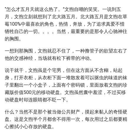
“怎么才五月天就这么热了。”文煦自嘲的笑笑。一说到五
月，文煦立刻就想到了北大路五月。北大路五月是文煦在草
莓100%中最喜欢的角色，热情，奔放，为了追求真爱不惜
牺牲自己的一切。。。。当然，最重要的是那令人心驰神往
的胸围。
一想到那胸围，文煦就忍不住了，一种撸管子的欲望左右了
他的交感神经，当场就有松下裤带的冲动。
说干就干，文煦虽是个宅男，但在这方面从不含糊，站起
身，打开衣柜，从衣柜下面一堆散发着可以驱虫的味道的袜
子里翻出一个小盒子，上面有个密码锁，里面放着文煦的珍
藏版价值500元的移动硬盘。文煦虽然囊中羞涩，不过买移
动硬盘时却连眼睛都不眨一下。
什么？当然不是那个被当做公共财产，摸起来黏人的奇怪硬
盘。这是文煦半个月都舍不得用一次，每次用过之后都要精
心擦拭小心存放的硬盘。