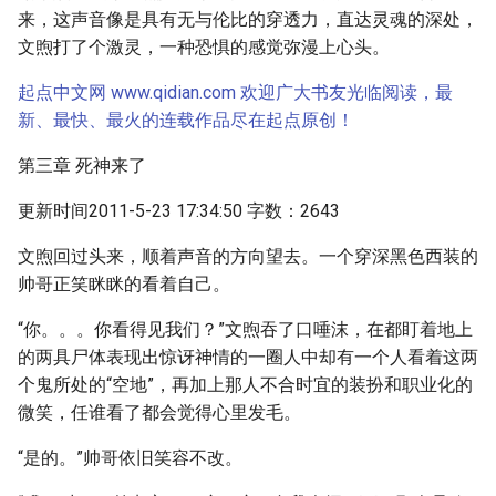
来，这声音像是具有无与伦比的穿透力，直达灵魂的深处，
文煦打了个激灵，一种恐惧的感觉弥漫上心头。
起点中文网 www.qidian.com 欢迎广大书友光临阅读，最
新、最快、最火的连载作品尽在起点原创！
第三章 死神来了
更新时间2011-5-23 17:34:50 字数：2643
文煦回过头来，顺着声音的方向望去。一个穿深黑色西装的
帅哥正笑眯眯的看着自己。
“你。。。你看得见我们？”文煦吞了口唾沫，在都盯着地上
的两具尸体表现出惊讶神情的一圈人中却有一个人看着这两
个鬼所处的“空地”，再加上那人不合时宜的装扮和职业化的
微笑，任谁看了都会觉得心里发毛。
“是的。”帅哥依旧笑容不改。