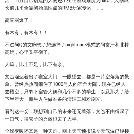
活，而且自己创建的人物还出生在游戏难度为hard，人物成
长值几乎全靠初始属性点的RMB玩家专区。。。
简直弱爆了！
有木有，有木有！！
不过阿Q的文煦想了想选择了nightmare模式的阿富汗和北棒
高玩，心里又平衡了。
人嘛，比上不足，比下有余。
文煦溜达着出了寝室大门，一眼望去，都是一片空落落的景
象。曾经热热闹闹住了1000号人的宿舍大院，现在已经人
去楼空，只剩下宿管大妈和几个不多的学生，以及那为了给
下半年大一新生入住做准备的清洁工和粉刷匠。
看到这一切，联想到自己的未来还无着落，文煦不由得叹了
一口气，撸管子的兴致也去了大半。
全球变暖还真是一种灾难，网上天气预报说今天气温已经接