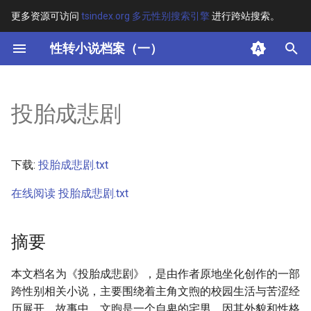
更多资源可访问
tsindex.org 多元性别搜索引擎
进行跨站搜索。
键
性转小说档案（一）
入
摘要
以
投胎成悲剧
开
其他信息 [Processed Page
Metadata]
始
下载:
投胎成悲剧.txt
搜
正文
在线阅读 投胎成悲剧.txt
索
摘要
本文档名为《投胎成悲剧》，是由作者原地坐化创作的一部
跨性别相关小说，主要围绕着主角文煦的校园生活与苦涩经
历展开。故事中，文煦是一个自卑的宅男，因其外貌和性格