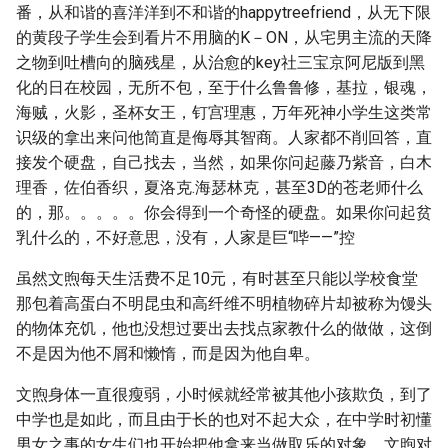
番，从和谐的喜洋洋到不和谐的happytreefriend，从无下限
的黄段子学生会到看片不用脑的K－ON，从宅男主流的天降
之物到吐槽向的脑残星，从治愈的key社三宝京阿尼版到黑
化的日在校园，无所不包，至于什么鲁鲁修，基拉，银魂，
海贼，火影，圣杯女王，钉宫理惠，万年死神小学生这类常
识级的拿出来问他简直是侮辱其智商。人家都不削回答，直
接发个硬盘，自己找去，当然，如果你问起藤乃紫音，白木
理香，佐伯香织，夏洛克.海瑟林克，甚至3D的苍老师什么
的，那。。。。。你会得到一个奇怪的硬盘。如果你问起贫
乳什么的，不好意思，没有，人家是巨“哔——”控
虽然文煦每天生活费不足10元，有时甚至只能以学校食堂
那包着高蛋白不明昆虫和高纤维不明植物碎片却被称为馒头
的物体充饥，他也没想过要出去找点家教什么的做做，这倒
不是因为他不屑和懒惰，而是因为他自卑。
文煦身体一直很瘦弱，小时候就经常被其他小孩欺负，到了
中学也是如此，而且由于长的也对不起大众，在中学时初懂
男女之事的女生们也开始把他拿来当做取乐的对象，文煦对