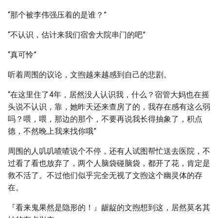
“那个被李伟强压着的是谁？”
“不认识，估计来我们宿舍大院串门的吧”
“真可怜”
听着周围的议论，文煦越来越感到自己的悲剧。
“在这里住了4年，居然没人认识我，什么？宿管大妈也在摇
头说不认识，靠，她昨天还来查房了的，我存在感有这么弱
吗？喂，喂，那边的那个，不要再说我长得抽象了，积点
德，不然晚上我来找你哦”
周围的人叽叽喳喳说个不停，还有人试图帮忙送去医院，不
过看了看也放弃了，两个人脑袋碰脑袋，都开了花，肯定是
救不活了。不过他们似乎完全无视了文煦这个幽灵体的存
在。
『看来鬼果然是隐形的！』龌龊的文煦想到这，居然莫名其