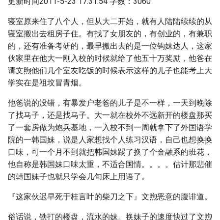
更新时间2011-5-23 17:31:54 字数：3060
寝室原来住了八个人，但从大二开始，就有人陆陆续续的从
寝室搬出去租房子住。有找了女朋友的，有创业的，有兼职
的，还有准备考研的，最早搬出去的是一位钩妹达人，这家
伙家里在他大一刚入校的时候就给了他五十万奖励，他爸在
请文煦他们几个室友吃饭的时候表示这样的儿子也能考上大
学实在是祖坟冒青烟。
他爸说的没错，有暴发户老爸的儿子是不一样，一天到晚除
了找马子，还是找马子。大一就在校外不远新开的楼盘那买
了一套房做为炮兵基地，一入校不到一周就拿下了外国语学
院的一韩国妹，说是人家想找个人练习汉语，自己也想换换
口味，可一个月不到就把韩国妹踢了换了个金融系的班花，
他自称是韩国妹口味太重，不适合国情。。。。估计那悲催
的韩国妹子也就只学会几句床上用语了。
『这家伙迟早死于桂言叶的柴刀之下』文煦恶意的腹诽道。
俗话说，铁打的楼盘，流水的妹。换妹子的速度快过了文煦