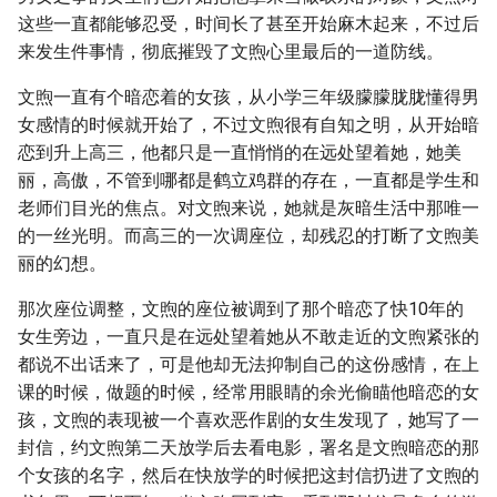
这些一直都能够忍受，时间长了甚至开始麻木起来，不过后
来发生件事情，彻底摧毁了文煦心里最后的一道防线。
文煦一直有个暗恋着的女孩，从小学三年级朦朦胧胧懂得男
女感情的时候就开始了，不过文煦很有自知之明，从开始暗
恋到升上高三，他都只是一直悄悄的在远处望着她，她美
丽，高傲，不管到哪都是鹤立鸡群的存在，一直都是学生和
老师们目光的焦点。对文煦来说，她就是灰暗生活中那唯一
的一丝光明。而高三的一次调座位，却残忍的打断了文煦美
丽的幻想。
那次座位调整，文煦的座位被调到了那个暗恋了快10年的
女生旁边，一直只是在远处望着她从不敢走近的文煦紧张的
都说不出话来了，可是他却无法抑制自己的这份感情，在上
课的时候，做题的时候，经常用眼睛的余光偷瞄他暗恋的女
孩，文煦的表现被一个喜欢恶作剧的女生发现了，她写了一
封信，约文煦第二天放学后去看电影，署名是文煦暗恋的那
个女孩的名字，然后在快放学的时候把这封信扔进了文煦的