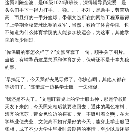
这厮叫陈奎波，是06级1024班班长，深得辅导员宠爱，是
头头们手下一得力打手。。额。。。不对，是助手，劳苦功
高，而且打的一手好篮球，带领文煦所在的网络工程系赢得
了上学期全校篮球比赛的亚军，当然，败给了体育学院，也
不知道为什么体育学院的人能参加校运会，为这事，其他学
院的没少闹过。
“你保研的事怎么样了？”文煦客套了一句，顺手关了图片。
当然，有辅导员这层关系和体育加分，保研还不是十拿九稳
的事。
“早搞定了，今天我都去见导师了。你快点啊，其他人都在
等我们了。”陈奎波一边换学士服，一边催促。
“我还是不去了。”文煦盯着桌上的学士服出神，那是学校昨
天发下来的，今天照完相后就要收回去，通体的黑色布料，
漂亮的流苏，带金色饰边的崔布，无一不吸引着文煦，在大
学毕业便失业，文凭高不如背景好的今天，能穿上学士服照
张相，成了不少大学生毕业时最期待的事情，至少以后还能