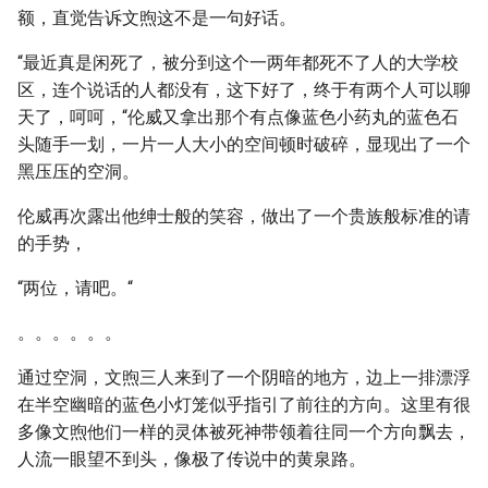
额，直觉告诉文煦这不是一句好话。
“最近真是闲死了，被分到这个一两年都死不了人的大学校
区，连个说话的人都没有，这下好了，终于有两个人可以聊
天了，呵呵，“伦威又拿出那个有点像蓝色小药丸的蓝色石
头随手一划，一片一人大小的空间顿时破碎，显现出了一个
黑压压的空洞。
伦威再次露出他绅士般的笑容，做出了一个贵族般标准的请
的手势，
“两位，请吧。“
。。。。。。
通过空洞，文煦三人来到了一个阴暗的地方，边上一排漂浮
在半空幽暗的蓝色小灯笼似乎指引了前往的方向。这里有很
多像文煦他们一样的灵体被死神带领着往同一个方向飘去，
人流一眼望不到头，像极了传说中的黄泉路。