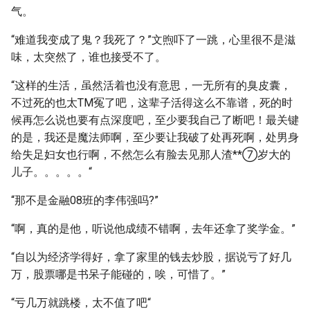
气。
“难道我变成了鬼？我死了？”文煦吓了一跳，心里很不是滋
味，太突然了，谁也接受不了。
“这样的生活，虽然活着也没有意思，一无所有的臭皮囊，
不过死的也太TM冤了吧，这辈子活得这么不靠谱，死的时
候再怎么说也要有点深度吧，至少要我自己了断吧！最关键
的是，我还是魔法师啊，至少要让我破了处再死啊，处男身
给失足妇女也行啊，不然怎么有脸去见那人渣**⑦岁大的
儿子。。。。。“
“那不是金融08班的李伟强吗?”
“啊，真的是他，听说他成绩不错啊，去年还拿了奖学金。”
“自以为经济学得好，拿了家里的钱去炒股，据说亏了好几
万，股票哪是书呆子能碰的，唉，可惜了。”
“亏几万就跳楼，太不值了吧“