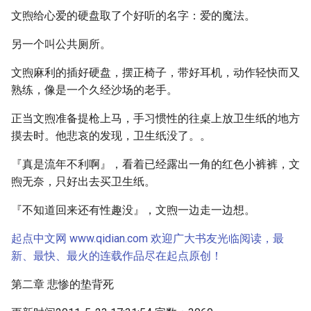
文煦给心爱的硬盘取了个好听的名字：爱的魔法。
另一个叫公共厕所。
文煦麻利的插好硬盘，摆正椅子，带好耳机，动作轻快而又
熟练，像是一个久经沙场的老手。
正当文煦准备提枪上马，手习惯性的往桌上放卫生纸的地方
摸去时。他悲哀的发现，卫生纸没了。。
『真是流年不利啊』，看着已经露出一角的红色小裤裤，文
煦无奈，只好出去买卫生纸。
『不知道回来还有性趣没』，文煦一边走一边想。
起点中文网 www.qidian.com 欢迎广大书友光临阅读，最
新、最快、最火的连载作品尽在起点原创！
第二章 悲惨的垫背死