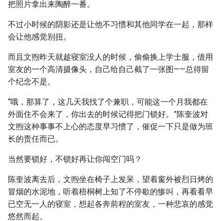
把照片拿出来陶醉一番。
不过小时候的阴影还是让他不习惯和其他同学在一起，那样
会让他感觉别扭。
而且文煦昨天就趁寝室没人的时候，偷偷换上学士服，借用
室友的一个高清摄像头，自己给自己截了一张图——总得留
个纪念不是。
“哦，那算了，这几天我找了个兼职，可能这一个月我都在
外面住不会来了，你出去的时候记得把门锁好。”陈奎波对
文煦这种事事不上心的态度早习惯了，催促一下只是做为班
长的责任而已。
当然要锁好，不锁好再让你闯空门吗？
陈奎波离去后，文煦坐在椅子上发呆，望着窗外被烈日烤的
冒烟的水泥地，听着梧桐树上知了不停歇的惨叫，再看看早
已空无一人的寝室，想起各奔前程的室友，一种悲哀的感觉
悠然而起。