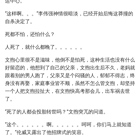
运中心。“
“这样啊。。。“李伟强神情很暗淡，已经开始后悔这莽撞的
自杀决定了。
死都不怕，还怕什么？
人死了，就什么都晚了。。。。。。
文煦心里很不是滋味，他倒不是怕死，这种生活也没有什么
好留恋的，他想到了自己的父亲，文煦出生后不久，老妈就
跟着别的男人跑了，父亲又是个闷骚的人，郁郁不得志，终
身没有再娶，家庭事业皆不顺，虽然不怎么管文煦，却坚持
一个人把文煦拉扯大，在文煦快高考那会儿，出车祸去世
了。
“死了的人都会投胎转世吗？”文煦突兀的问道。
“这个。。。。。。啊。。。。。。呵呵，你们马上就知道
了。“伦威又露出了他招牌式的笑容。