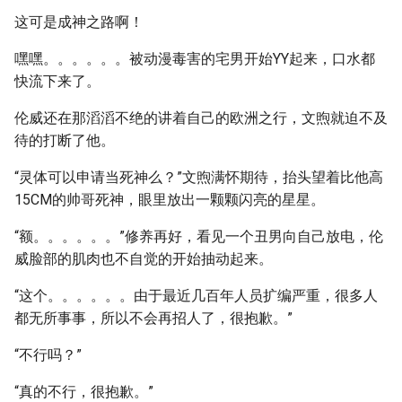
这可是成神之路啊！
嘿嘿。。。。。。被动漫毒害的宅男开始YY起来，口水都
快流下来了。
伦威还在那滔滔不绝的讲着自己的欧洲之行，文煦就迫不及
待的打断了他。
“灵体可以申请当死神么？”文煦满怀期待，抬头望着比他高
15CM的帅哥死神，眼里放出一颗颗闪亮的星星。
“额。。。。。。”修养再好，看见一个丑男向自己放电，伦
威脸部的肌肉也不自觉的开始抽动起来。
“这个。。。。。。由于最近几百年人员扩编严重，很多人
都无所事事，所以不会再招人了，很抱歉。”
“不行吗？”
“真的不行，很抱歉。”