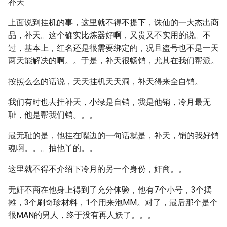
补天
上面说到挂机的事，这里就不得不提下，诛仙的一大杰出商
品，补天。这个确实比炼器好啊，又贵又不实用的说。不
过，基本上，红名还是很需要绑定的，况且盗号也不是一天
两天能解决的啊。。于是，补天很畅销，尤其在我们帮派。
按照么么的话说，天天挂机天天洞，补天得来全自销。
我们有时也去挂补天，小绿是自销，我是他销，冷月最无
耻，他是帮我们销。。。
最无耻的是，他挂在嘴边的一句话就是，补天，销的我好销
魂啊。。。抽他丫的。。
这里就不得不介绍下冷月的另一个身份，奸商。。
无奸不商在他身上得到了充分体验，他有7个小号，3个摆
摊，3个刷奇珍材料，1个用来泡MM。对了，最后那个是个
很MAN的男人，终于没有再人妖了。。。