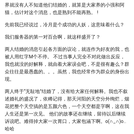
界就没有人不知道他们结婚的，就算是大家养的小强和阿
猫，估计对这个消息，也是熟到不能再熟。 !
先前我已经说过，冷月是个成功的人妖，这意味着什么？
我们服务器的第一对百合啊，就这样盛开了？
两人结婚的消息引起各方面的议论，就连作为好友的我，也
被人用红字M个不停。 不过当事人完全不对此做出反应，
我也就没的好解释，就由着大家误会吧，不是很有趣么？群
众往往是最愚蠢的。。。虽然，我也经常作为群众的身份出
现。
两人终于“无耻地”结婚了，没有给大家任何解释。我也不叙
述婚礼的盛况了，依稀记得，那天河阳的天空分外绚烂，烟
花把整个天空搞的是五颜六色，一个天空都是字啊，这在我
人生还是第一次见。 他们的故事还在继续，留待以后继续
诉说吧。难得掉大家一次胃口，大家包涵下啊。o(∩_∩)o...
哈哈