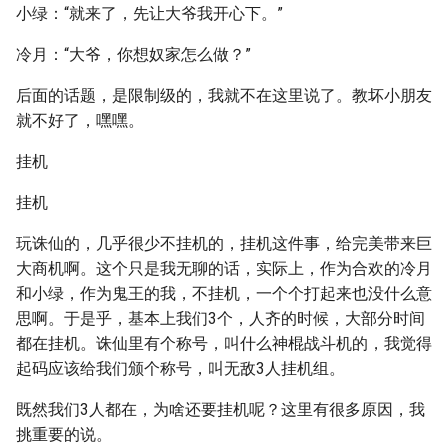
小绿：“就来了，先让大爷我开心下。”
冷月：“大爷，你想奴家怎么做？”
后面的话题，是限制级的，我就不在这里说了。教坏小朋友
就不好了，嘿嘿。
挂机
挂机
玩诛仙的，几乎很少不挂机的，挂机这件事，给完美带来巨
大商机啊。这个只是我无聊的话，实际上，作为合欢的冷月
和小绿，作为鬼王的我，不挂机，一个个打起来也没什么意
思啊。于是乎，基本上我们3个，人齐的时候，大部分时间
都在挂机。诛仙里有个称号，叫什么神棍战斗机的，我觉得
起码应该给我们颁个称号，叫无敌3人挂机组。
既然我们3人都在，为啥还要挂机呢？这里有很多原因，我
挑重要的说。