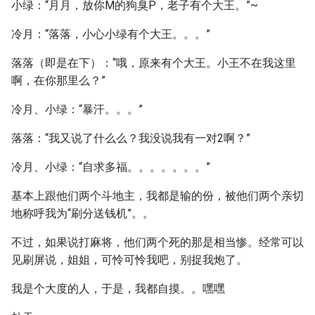
小绿：“月月，放你M的狗臭P，老子有个大王。”~
冷月：“落落，小心小绿有个大王。。。”
落落（即是在下）：“哦，原来有个大王。小王不在我这里
啊，在你那里么？”
冷月、小绿：“暴汗。。。”
落落：“我又说了什么么？我没说我有一对2啊？”
冷月、小绿：“自求多福。。。。。。。”
基本上跟他们两个斗地主，我都是输的份，被他们两个亲切
地称呼我为“刷分送钱机”。。
不过，如果说打麻将，他们两个死的那是相当惨。经常可以
见刷屏说，姐姐，可怜可怜我吧，别捉我炮了。
我是个大度的人，于是，我都自摸。。嘿嘿