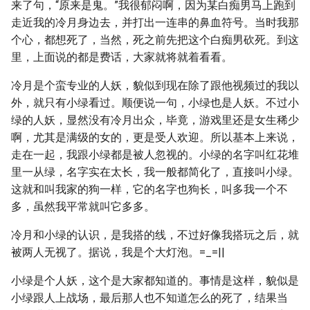
来了句，“原来是鬼。”我很郁闷啊，因为某白痴男马上跑到
走近我的冷月身边去，并打出一连串的鼻血符号。当时我那
个心，都想死了，当然，死之前先把这个白痴男砍死。到这
里，上面说的都是费话，大家就将就着看看。
冷月是个蛮专业的人妖，貌似到现在除了跟他视频过的我以
外，就只有小绿看过。顺便说一句，小绿也是人妖。不过小
绿的人妖，显然没有冷月出众，毕竟，游戏里还是女生稀少
啊，尤其是满级的女的，更是受人欢迎。所以基本上来说，
走在一起，我跟小绿都是被人忽视的。小绿的名字叫红花堆
里一从绿，名字实在太长，我一般都简化了，直接叫小绿。
这就和叫我家的狗一样，它的名字也狗长，叫多我一个不
多，虽然我平常就叫它多多。
冷月和小绿的认识，是我搭的线，不过好像我搭玩之后，就
被两人无视了。据说，我是个大灯泡。=_=||
小绿是个人妖，这个是大家都知道的。事情是这样，貌似是
小绿跟人上战场，最后那人也不知道怎么的死了，结果当