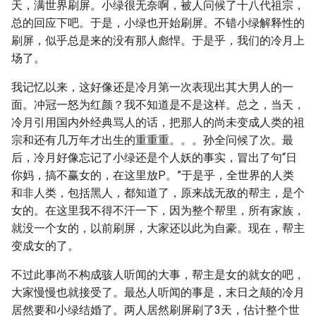
天，满世界刷屏。小绿很无奈啊，被人问候了十八代祖宗，
总的回应下吧。于是，小绿也开始刷屏。不错小绿解释性的
刷屏，似乎总是来的没有那人彪悍。于是乎，我们的冷月上
场了。
我记忆以来，这好像还是冷月第一次表现出其大男人的一
面。冲冠一怒为红颜？我不知道是不是这样。总之，当天，
冷月引用国内外经典骂人的话，把那人的尚未变成人类的祖
宗和还有几万年才出生的重重重。。。孙全问候了次。最
后，冷月好像忘记了小绿还是个人妖的事实，冒出了句“日
你妈，搞不赢女的，在这里放P。”于是乎，全世界的人类
和非人类，包括黑人，都知道了，原来战无敌的帮主，是个
女的。在这里我不得不汗一下，因为整个帮里，所有家族，
就没一个女的，以前刷屏，大家还以此为自豪。现在，帮主
变成女的了。
不过此事尚不构成骇人听闻的大事，帮主是女的就女的吧，
大家慢慢也就接受了。最怂人听闻的事是，末日之颠的冷月
居然要和小绿结婚了。两人居然刷屏刷了3天，估计整个世