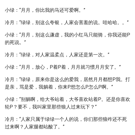
小绿：“月月，你比我的马还可爱啊。”
冷月：“绿绿，别这么夸银，人家会害羞的说。哇哈哈。。”
小绿：“月月，别这么谦虚，我的小红马只能骑，你我还能P
的死说。”
冷月：“绿绿，对人家温柔点，人家还是第一次。”
小绿：“月月，放心，P着P着，月月就习惯月月安了。”
冷月：“绿绿，原来你是这么的爱我，居然月月都想P我。打
是亲，骂是爱，我躺着，你来P.想怎么P怎么P啊。”
小绿：“别躺啊，给大爷站着，大爷喜欢站着P。还是你喜欢
轮P？要不，我叫家里那些狼人过来玩下？”
冷月：“人家只属于绿绿一个人的说，你们那些狼咋还不死
过来啊？人家腿都站酸了。”