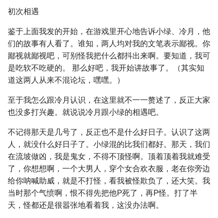
初次相遇
鉴于上面我发的开始，在游戏里开心地告诉小绿、冷月，他
们的故事有人看了。谁知，两人均对我的文笔表示鄙视。你
鄙视就鄙视吧，可别怪我把什么都抖出来啊。要知道，我可
是吃软不吃硬的。 那么好吧，我开始讲故事了。（其实知
道这两人从来不混论坛，嘿嘿。）
至于我怎么跟冷月认识，在这里就不一一赘述了，反正大家
也没多打兴趣。就说说冷月跟小绿的相遇吧。
不记得那天是几号了，反正也不是什么好日子。认识了这两
人，就没什么好日子了。小绿混的比我们都好。那天，我们
在流坡做凶，我是鬼女，不得不顶怪啊。顶着顶着我就难受
了，你想想啊，一个大男人，穿个女合欢衣服，老在你旁边
给你呐喊助威，就是不打怪，看我被怪欺负了，还大笑。我
当时那个气愤啊，恨不得先把他P死了，再P怪。打了半
天，怪都还是很嚣张地看着我，这没办法啊。