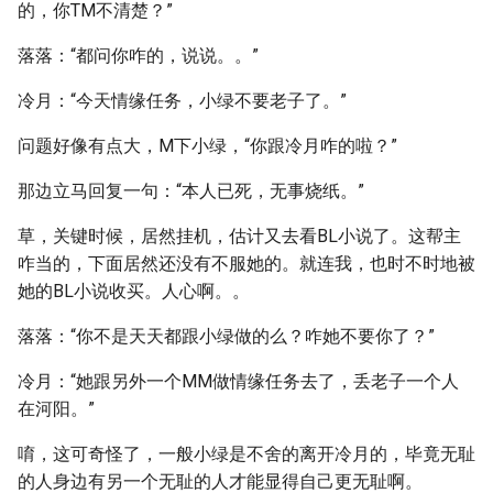
的，你TM不清楚？”
落落：“都问你咋的，说说。。”
冷月：“今天情缘任务，小绿不要老子了。”
问题好像有点大，M下小绿，“你跟冷月咋的啦？”
那边立马回复一句：“本人已死，无事烧纸。”
草，关键时候，居然挂机，估计又去看BL小说了。这帮主
咋当的，下面居然还没有不服她的。就连我，也时不时地被
她的BL小说收买。人心啊。。
落落：“你不是天天都跟小绿做的么？咋她不要你了？”
冷月：“她跟另外一个MM做情缘任务去了，丢老子一个人
在河阳。”
唷，这可奇怪了，一般小绿是不舍的离开冷月的，毕竟无耻
的人身边有另一个无耻的人才能显得自己更无耻啊。