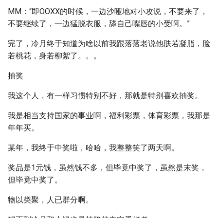
MM：“即OOXX的时候，一边沙哑地对小攻说，不要来了，
不要继续了，一边猛脱衣服，舔自己嘴唇的小受啊。”
完了，冷月终于知道为啥以前我跟落落老说他肤若凝脂，脸
若桃花，身若柳絮了。。。
抽奖
我这个人，有一样习惯特别不好，那就是特别喜欢抽奖。
我是相当支持国家的事业啊，福利彩票，体育彩票，我那是
年年买。
某年，我终于中奖啦，哈哈，我整整笑了两天啊。
奖品是1元钱，虽然钱不多，但毕竟中奖了，虽然是末奖，
但毕竟中奖了。
物以类聚，人已群分啊。