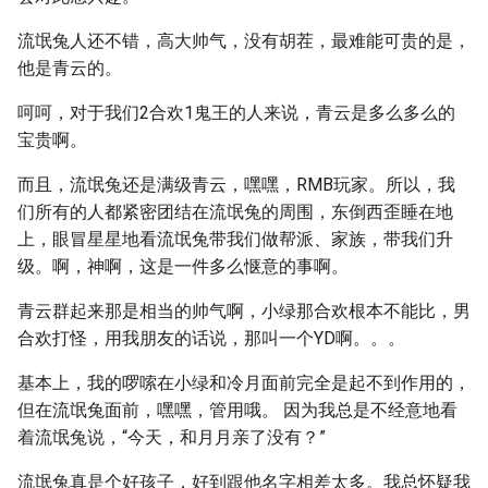
流氓兔人还不错，高大帅气，没有胡茬，最难能可贵的是，
他是青云的。
呵呵，对于我们2合欢1鬼王的人来说，青云是多么多么的
宝贵啊。
而且，流氓兔还是满级青云，嘿嘿，RMB玩家。所以，我
们所有的人都紧密团结在流氓兔的周围，东倒西歪睡在地
上，眼冒星星地看流氓兔带我们做帮派、家族，带我们升
级。啊，神啊，这是一件多么惬意的事啊。
青云群起来那是相当的帅气啊，小绿那合欢根本不能比，男
合欢打怪，用我朋友的话说，那叫一个YD啊。。。
基本上，我的啰嗦在小绿和冷月面前完全是起不到作用的，
但在流氓兔面前，嘿嘿，管用哦。 因为我总是不经意地看
着流氓兔说，“今天，和月月亲了没有？”
流氓兔真是个好孩子，好到跟他名字相差太多。我总怀疑我