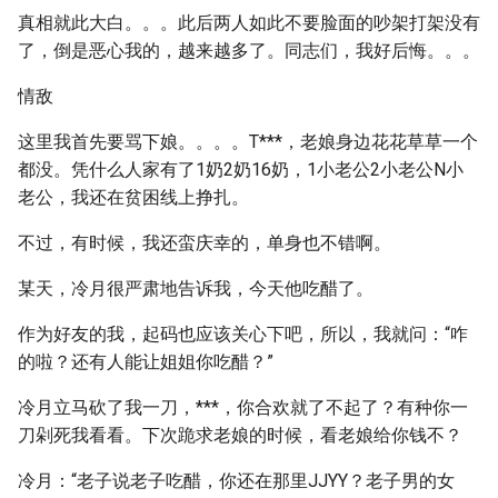
真相就此大白。。。此后两人如此不要脸面的吵架打架没有
了，倒是恶心我的，越来越多了。同志们，我好后悔。。。
情敌
这里我首先要骂下娘。。。。T***，老娘身边花花草草一个
都没。凭什么人家有了1奶2奶16奶，1小老公2小老公N小
老公，我还在贫困线上挣扎。
不过，有时候，我还蛮庆幸的，单身也不错啊。
某天，冷月很严肃地告诉我，今天他吃醋了。
作为好友的我，起码也应该关心下吧，所以，我就问：“咋
的啦？还有人能让姐姐你吃醋？”
冷月立马砍了我一刀，***，你合欢就了不起了？有种你一
刀剁死我看看。下次跪求老娘的时候，看老娘给你钱不？
冷月：“老子说老子吃醋，你还在那里JJYY？老子男的女