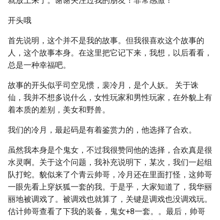
就放上来了。谢谢关注过我的朋友！非常感激！
开头哦
首先说明，这个并不是我的故事。但我很喜欢这个故事的
人，这个故事本身。在这里把它记下来，我想，以后看看，
总是一种幸福吧。
故事的开头似乎司空见惯，裴冷月，是个人妖。 关于诛
仙，我并不想多说什么，女性玩家和男性玩家，在外貌上有
着本质的差别，美女和野兽。
我们的冷月，最起码是有着鉴赏力的，他选择了合欢。
虽然我本身是个鬼女，不过我很赞同他的选择，合欢真是很
水灵啊。关于这个问题，我补充说明下，某次，我们一起组
队打蛇。貌似来了个青云帅哥，冷月还在里面打怪，这帅哥
一眼先看上穿妖狐一套的我。于是乎，大家知道了，我华丽
丽地被调戏了。被调戏也就算了，关键是调戏也没调戏玩。
估计帅哥查看了下我的装备，鬼女+8一套。。最后，帅哥