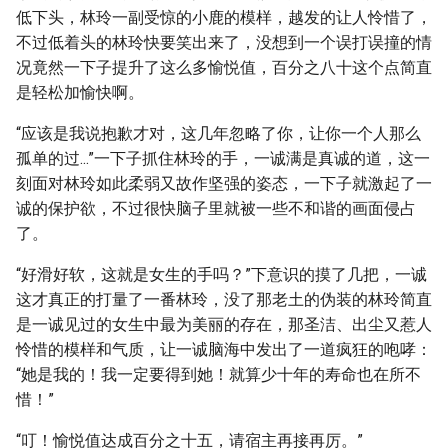
低下头，林玲一副受惊的小鹿的模样，越发的让人怜惜了，
不过低着头的林玲快要笑出来了，没想到一个误打误撞的情
况竟然一下子提升了这么多愉悦值，百分之八十这个点简直
是轻松加愉快啊。
“应该是我说抱歉才对，这几年忽略了你，让你一个人那么
孤单的过...”一下子抓住林玲的手，一诚满是真诚的道，这一
刻面对林玲如此柔弱又故作坚强的姿态，一下子就激起了一
诚的保护欲，不过很快脑子里就被一些不和谐的画面侵占
了。
“好滑好软，这就是女生的手吗？”下意识的摸了几把，一诚
这才真正的打量了一番林玲，没了那老土的伪装的林玲简直
是一诚见过的女生中最为美丽的存在，那圣洁、出尘又惹人
怜惜的模样和气质，让一诚脑海中发出了一道疯狂的咆哮：
“她是我的！我一定要得到她！就算少十年的寿命也在所不
惜！”
“叮！愉悦值达成百分之十五，请宿主再接再厉。”