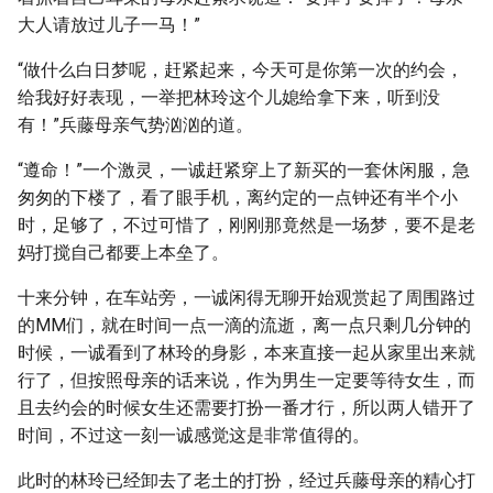
大人请放过儿子一马！”
“做什么白日梦呢，赶紧起来，今天可是你第一次的约会，
给我好好表现，一举把林玲这个儿媳给拿下来，听到没
有！”兵藤母亲气势汹汹的道。
“遵命！”一个激灵，一诚赶紧穿上了新买的一套休闲服，急
匆匆的下楼了，看了眼手机，离约定的一点钟还有半个小
时，足够了，不过可惜了，刚刚那竟然是一场梦，要不是老
妈打搅自己都要上本垒了。
十来分钟，在车站旁，一诚闲得无聊开始观赏起了周围路过
的MM们，就在时间一点一滴的流逝，离一点只剩几分钟的
时候，一诚看到了林玲的身影，本来直接一起从家里出来就
行了，但按照母亲的话来说，作为男生一定要等待女生，而
且去约会的时候女生还需要打扮一番才行，所以两人错开了
时间，不过这一刻一诚感觉这是非常值得的。
此时的林玲已经卸去了老土的打扮，经过兵藤母亲的精心打