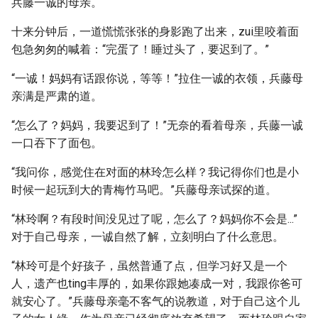
兵藤一诚的母亲。
十来分钟后，一道慌慌张张的身影跑了出来，zui里咬着面
包急匆匆的喊着：“完蛋了！睡过头了，要迟到了。”
“一诚！妈妈有话跟你说，等等！”拉住一诚的衣领，兵藤母
亲满是严肃的道。
“怎么了？妈妈，我要迟到了！”无奈的看着母亲，兵藤一诚
一口吞下了面包。
“我问你，感觉住在对面的林玲怎么样？我记得你们也是小
时候一起玩到大的青梅竹马吧。”兵藤母亲试探的道。
“林玲啊？有段时间没见过了呢，怎么了？妈妈你不会是...”
对于自己母亲，一诚自然了解，立刻明白了什么意思。
“林玲可是个好孩子，虽然普通了点，但学习好又是一个
人，遗产也ting丰厚的，如果你跟她凑成一对，我跟你爸可
就安心了。”兵藤母亲毫不客气的说教道，对于自己这个儿