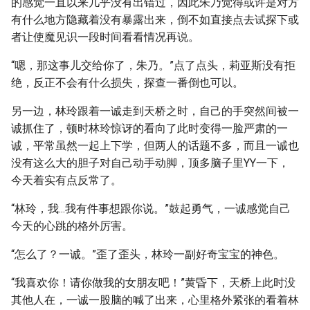
的感觉一直以来几乎没有出错过，因此朱乃觉得或许是对方
有什么地方隐藏着没有暴露出来，倒不如直接点去试探下或
者让使魔见识一段时间看看情况再说。
“嗯，那这事儿交给你了，朱乃。”点了点头，莉亚斯没有拒
绝，反正不会有什么损失，探查一番倒也可以。
另一边，林玲跟着一诚走到天桥之时，自己的手突然间被一
诚抓住了，顿时林玲惊讶的看向了此时变得一脸严肃的一
诚，平常虽然一起上下学，但两人的话题不多，而且一诚也
没有这么大的胆子对自己动手动脚，顶多脑子里YY一下，
今天着实有点反常了。
“林玲，我...我有件事想跟你说。”鼓起勇气，一诚感觉自己
今天的心跳的格外厉害。
“怎么了？一诚。”歪了歪头，林玲一副好奇宝宝的神色。
“我喜欢你！请你做我的女朋友吧！”黄昏下，天桥上此时没
其他人在，一诚一股脑的喊了出来，心里格外紧张的看着林