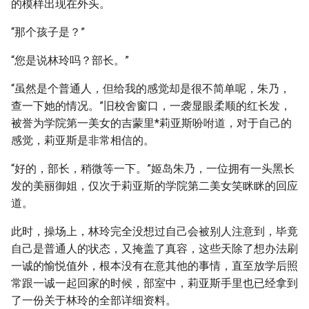
的模样出现在外头。
“那个孩子是？”
“您是说林玲吗？部长。”
“虽然是个普通人，但给我的感觉却是很不简单呢，朱乃，
查一下她的情况。”旧校舍窗口，一袭显眼柔顺的红长发，
被誉为学院第一美女的吉蒙里*莉亚斯吩咐道，对于自己的
感觉，莉亚斯是非常相信的。
“好的，部长，稍微等一下。”姬岛朱乃，一位拥有一头黑长
发的美丽御姐，仅次于莉亚斯的学院第二美女笑眯眯的回应
道。
此时，操场上，林玲完全没想过自己会被别人注意到，毕竟
自己是普通人的状态，又掩盖了真容，这些天除了想办法刷
一诚的愉悦值外，根本没有在意其他的事情，直至放学后照
常跟一诚一起回家的时候，部室中，莉亚斯手里也已经拿到
了一份关于林玲的全部详细资料。