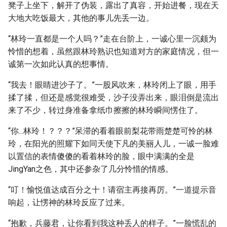
凳子上坐下，解开了伪装，露出了真容，开始进餐，现在天
大地大吃饭最大，其他的事儿先丢一边。
“林玲一直都是一个人吗？”走在台阶上，一诚心里一沉颇为
怜惜的想着，虽然跟林玲熟识也知道对方的家庭情况，但一
诚第一次如此认真的想事情。
“我去！眼睛进沙子了。”一股风吹来，林玲闭上了眼，用手
揉了揉，但还是感觉很难受，沙子没弄出来，眼泪倒是流出
来了不少，转过身准备拿纸巾擦擦的林玲瞬间愣住了。
“你...林玲！？？？”呆滞的看着眼前梨花带雨楚楚可怜的林
玲，在阳光的照耀下如同天使下凡的美丽人儿，一诚一脸难
以置信的表情傻傻的看着林玲的脸，眼中满满的全是
JingYan之色，其中还参杂了几分怜惜的情感。
“叮！愉悦值达成百分之十！请宿主再接再厉。”一道提示音
响起，让愣神的林玲反应了过来。
“抱歉，兵藤君，让你看到我这种丢人的样子。”一脸慌乱的