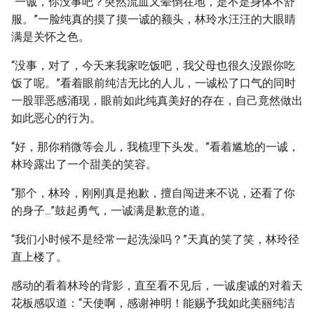
“一诚，你没事吧？突然流血又晕倒在地，是不是身体不舒
服。”一脸纯真的摸了摸一诚的额头，林玲水汪汪的大眼睛
满是关怀之色。
“没事，对了，今天来我家吃饭吧，我父母也很久没跟你吃
饭了呢。”看着眼前纯洁无比的人儿，一诚松了口气的同时
一股罪恶感涌现，眼前如此纯真美好的存在，自己竟然做出
如此恶心的行为。
“好，那你稍微等会儿，我梳理下头发。”看着尴尬的一诚，
林玲露出了一个甜美的笑容。
“那个，林玲，刚刚真是抱歉，擅自闯进来不说，还看了你
的身子...”鼓起勇气，一诚满是歉意的道。
“我们小时候不是经常一起洗澡吗？”天真的笑了笑，林玲径
直上楼了。
感动的看着林玲的背影，直至看不见后，一诚虔诚的对着天
花板感叹道：“天使啊，感谢神明！能赐予我如此美丽纯洁