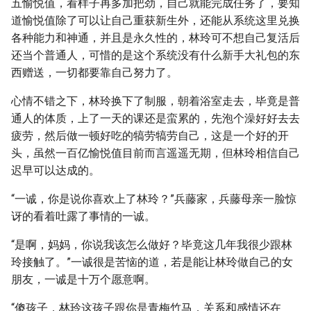
五愉悦值，看样子再多加把劲，自己就能完成任务了，要知
道愉悦值除了可以让自己重获新生外，还能从系统这里兑换
各种能力和神通，并且是永久性的，林玲可不想自己复活后
还当个普通人，可惜的是这个系统没有什么新手大礼包的东
西赠送，一切都要靠自己努力了。
心情不错之下，林玲换下了制服，朝着浴室走去，毕竟是普
通人的体质，上了一天的课还是蛮累的，先泡个澡好好去去
疲劳，然后做一顿好吃的犒劳犒劳自己，这是一个好的开
头，虽然一百亿愉悦值目前而言遥遥无期，但林玲相信自己
迟早可以达成的。
“一诚，你是说你喜欢上了林玲？”兵藤家，兵藤母亲一脸惊
讶的看着吐露了事情的一诚。
“是啊，妈妈，你说我该怎么做好？毕竟这几年我很少跟林
玲接触了。”一诚很是苦恼的道，若是能让林玲做自己的女
朋友，一诚是十万个愿意啊。
“傻孩子，林玲这孩子跟你是青梅竹马，关系和感情还在