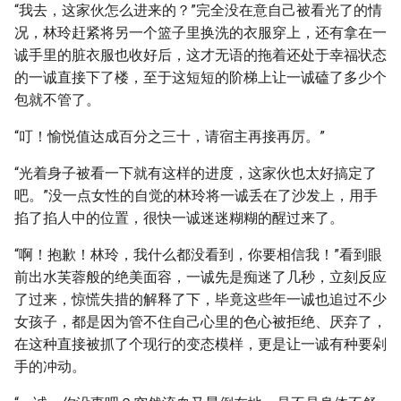
“我去，这家伙怎么进来的？”完全没在意自己被看光了的情
况，林玲赶紧将另一个篮子里换洗的衣服穿上，还有拿在一
诚手里的脏衣服也收好后，这才无语的拖着还处于幸福状态
的一诚直接下了楼，至于这短短的阶梯上让一诚磕了多少个
包就不管了。
“叮！愉悦值达成百分之三十，请宿主再接再厉。”
“光着身子被看一下就有这样的进度，这家伙也太好搞定了
吧。”没一点女性的自觉的林玲将一诚丢在了沙发上，用手
掐了掐人中的位置，很快一诚迷迷糊糊的醒过来了。
“啊！抱歉！林玲，我什么都没看到，你要相信我！”看到眼
前出水芙蓉般的绝美面容，一诚先是痴迷了几秒，立刻反应
了过来，惊慌失措的解释了下，毕竟这些年一诚也追过不少
女孩子，都是因为管不住自己心里的色心被拒绝、厌弃了，
在这种直接被抓了个现行的变态模样，更是让一诚有种要剁
手的冲动。