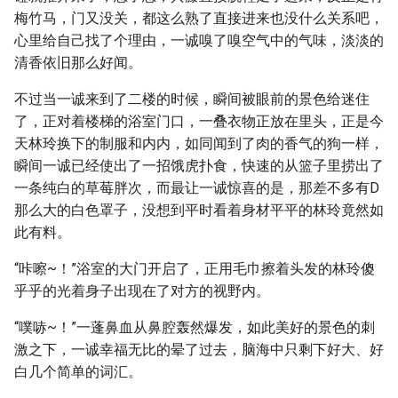
梅竹马，门又没关，都这么熟了直接进来也没什么关系吧，
心里给自己找了个理由，一诚嗅了嗅空气中的气味，淡淡的
清香依旧那么好闻。
不过当一诚来到了二楼的时候，瞬间被眼前的景色给迷住
了，正对着楼梯的浴室门口，一叠衣物正放在里头，正是今
天林玲换下的制服和内内，如同闻到了肉的香气的狗一样，
瞬间一诚已经使出了一招饿虎扑食，快速的从篮子里捞出了
一条纯白的草莓胖次，而最让一诚惊喜的是，那差不多有D
那么大的白色罩子，没想到平时看着身材平平的林玲竟然如
此有料。
“咔嚓~！”浴室的大门开启了，正用毛巾擦着头发的林玲傻
乎乎的光着身子出现在了对方的视野内。
“噗哧~！”一蓬鼻血从鼻腔轰然爆发，如此美好的景色的刺
激之下，一诚幸福无比的晕了过去，脑海中只剩下好大、好
白几个简单的词汇。