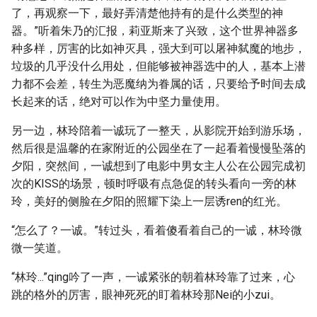
了，再观察一下，最好弄清楚他持有的是什么类型的神
器。”听着朱乃的汇报，莉亚斯来了兴致，这个世界神器多
种多样，厉害的比如神灭具，强大到可以屠神弑魔的地步，
垃圾的几乎没什么用处，但能够被神器选中的人，基本上潜
力都不会差，转生为恶魔纳为眷属的话，只要给予时间去成
长起来的话，绝对可以作为中坚力量使用。
另一边，林玲陪着一诚玩了一整天，从影院开始到游乐场，
然后很是温馨的在家附近的公园坐在了一起看着慢慢坠落的
夕阳，突然间，一诚想到了电影中男女主人公在公园完成初
次的KISS的场景，顿时呼吸有点急促的转头看向一旁的林
玲，美好的侧脸在夕阳的照耀下染上一层诱ren的红光。
“怎么了？一诚。”转过头，看着傻看着自己的一诚，林玲微
微一笑道。
“林玲...”qing吟了一声，一诚紧张的朝着林玲靠了过来，心
跳的格外的厉害，眼神死死的盯着林玲那Nei的小zui。