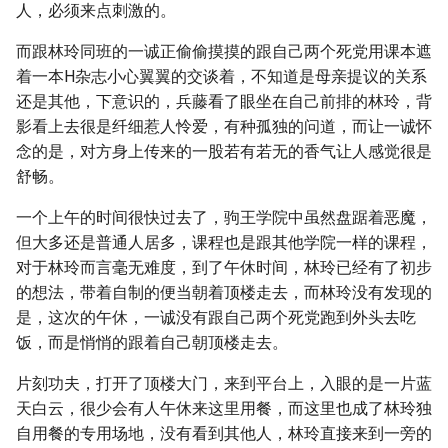
人，必须来点刺激的。
而跟林玲同班的一诚正偷偷摸摸的跟自己两个死党用课本遮
着一本H杂志小心翼翼的交谈着，不知道是母亲提议的关系
还是其他，下意识的，兵藤看了眼坐在自己前排的林玲，背
影看上去很是纤细惹人怜爱，有种孤独的问道，而让一诚怀
念的是，对方身上传来的一股若有若无的香气让人感觉很是
舒畅。
一个上午的时间很快过去了，驹王学院中虽然盘踞着恶魔，
但大多还是普通人居多，课程也是跟其他学院一样的课程，
对于林玲而言毫无难度，到了午休时间，林玲已经有了初步
的想法，带着自制的便当朝着顶楼走去，而林玲没有发现的
是，这次的午休，一诚没有跟自己两个死党跑到外头去吃
饭，而是悄悄的跟着自己朝顶楼走去。
片刻功夫，打开了顶楼大门，来到平台上，入眼的是一片蓝
天白云，很少会有人午休来这里用餐，而这里也成了林玲独
自用餐的专用场地，没有看到其他人，林玲直接来到一旁的