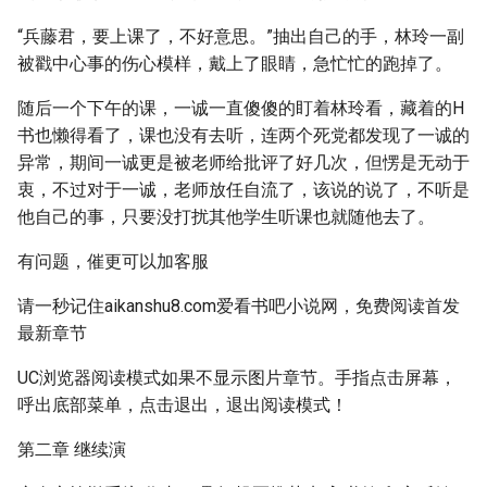
“兵藤君，要上课了，不好意思。”抽出自己的手，林玲一副
被戳中心事的伤心模样，戴上了眼睛，急忙忙的跑掉了。
随后一个下午的课，一诚一直傻傻的盯着林玲看，藏着的H
书也懒得看了，课也没有去听，连两个死党都发现了一诚的
异常，期间一诚更是被老师给批评了好几次，但愣是无动于
衷，不过对于一诚，老师放任自流了，该说的说了，不听是
他自己的事，只要没打扰其他学生听课也就随他去了。
有问题，催更可以加客服
请一秒记住aikanshu8.com爱看书吧小说网，免费阅读首发
最新章节
UC浏览器阅读模式如果不显示图片章节。手指点击屏幕，
呼出底部菜单，点击退出，退出阅读模式！
第二章 继续演