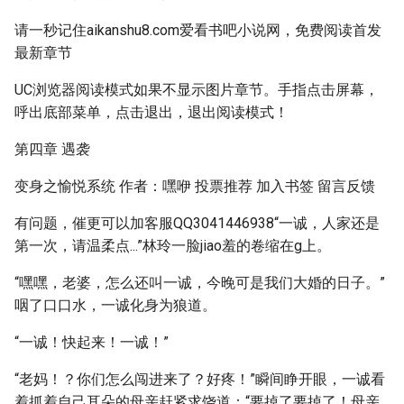
请一秒记住aikanshu8.com爱看书吧小说网，免费阅读首发
最新章节
UC浏览器阅读模式如果不显示图片章节。手指点击屏幕，
呼出底部菜单，点击退出，退出阅读模式！
第四章 遇袭
变身之愉悦系统 作者：嘿咿 投票推荐 加入书签 留言反馈
有问题，催更可以加客服QQ3041446938“一诚，人家还是
第一次，请温柔点...”林玲一脸jiao羞的卷缩在g上。
“嘿嘿，老婆，怎么还叫一诚，今晚可是我们大婚的日子。”
咽了口口水，一诚化身为狼道。
“一诚！快起来！一诚！”
“老妈！？你们怎么闯进来了？好疼！”瞬间睁开眼，一诚看
着抓着自己耳朵的母亲赶紧求饶道：“要掉了要掉了！母亲