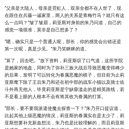
“父亲是大陆人，母亲是霓虹人，双亲全都不在人世了，现
在跟住在兵藤一诚家里，两人的关系是青梅竹马？就只有这
么一点吗？”皱了皱眉，莉亚斯对身前的朱乃问道，自己的
感觉一项很准，莫非是自己想多了？
“嗯，确实只是一个普通人呢，部长，你的感觉会出错还是
第一次呢，真是少见。”朱乃笑眯眯的道。
“算了，回去吧。”放下资料，莉亚斯叹了口气道，这所学院
是她家的地盘，同时为了弥补三族大战后导致恶魔变得稀少
的后果，发明了可以转化为眷属恶魔的棋子，但目前为止莉
亚斯麾下除了王后朱乃和还在初中部的战车小猫以及骑士佑
斗外再无他人，毕竟莉亚斯是宁缺毋滥走的是精英路线，若
不是看上眼的人根本不会有将其收为眷属的打算。
“部长，要不要我派遣使魔去探查一下？”朱乃开口提议道，
比起其他上级恶魔的情况，莉亚斯的眷属实在是太少了，莉
亚斯想要补充新血想法，朱乃也是比较理解的，而且莉亚斯