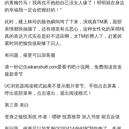
的青梅竹马！我再也不抱怨自己没女人缘了！明明就在身边
的幸福我一定会把握好的！”
此时，楼上林玲的脸色瞬间垮了下来，演戏真TM累，面部
表情都快抽搐了，还有感觉有点恶心，这种女性化的呆萌纯
真的表达方式实在是好不适应啊，太TM折腾人了，赶紧抓
紧时间把愉悦值刷够了闪人。
有问题，催更可以加客服
请一秒记住aikanshu8.com爱看书吧小说网，免费阅读首发
最新章节
UC浏览器阅读模式如果不显示图片章节。手指点击屏幕，
呼出底部菜单，点击退出，退出阅读模式！
第三章 表白
变身之愉悦系统 作者：嘿咿 投票推荐 加入书签 留言反馈
有问题，催更可以加客服QQ3041446938“我吃饱了，多谢