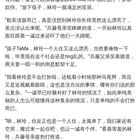
款待。”放下筷子，林玲一脸满足的笑容。
“粗茶淡饭而已，真是没想到林玲你长得竟然这么漂亮了，
差点没认出来呢。”兵藤母亲笑眯眯的道，一开始林玲以真
面目跟着一诚过来还吓了他们一大跳呢。
“孩子TaMa，林玲一个人住又这么漂亮，当然要掩饰一下
啦，毕竟现在这个社会还是ting乱的。”兵藤父亲笑着接道，
两夫妻一唱一和的倒是默契十足。
“我看林玲是不会打扮啦，还梳着小时候那种马尾辫，而且
又是近视戴着眼睛，这也是没办法的事情，哪有你们说的那
么复杂。”一诚早已经脑补好了林玲的情况了，如此单纯美
丽的人怎么可能懂得这种复杂的情况，只是单纯的不会打扮
而已。
“呐，林玲，你反正也是一个人住，太孤单了，我们家还有
空房，搬过来一起住吧，也让一诚有个伴。”看着害羞的林
玲，兵藤母亲趁热打铁道。