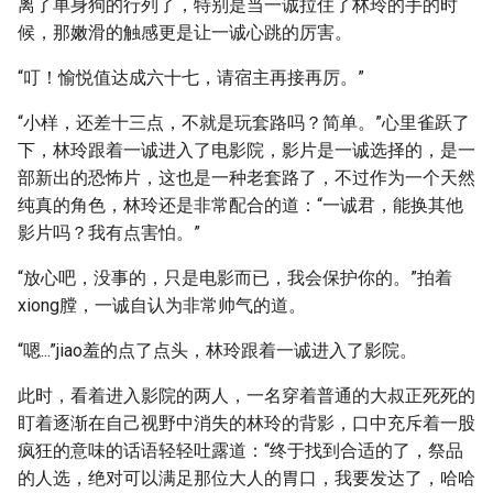
离了单身狗的行列了，特别是当一诚拉住了林玲的手的时
候，那嫩滑的触感更是让一诚心跳的厉害。
“叮！愉悦值达成六十七，请宿主再接再厉。”
“小样，还差十三点，不就是玩套路吗？简单。”心里雀跃了
下，林玲跟着一诚进入了电影院，影片是一诚选择的，是一
部新出的恐怖片，这也是一种老套路了，不过作为一个天然
纯真的角色，林玲还是非常配合的道：“一诚君，能换其他
影片吗？我有点害怕。”
“放心吧，没事的，只是电影而已，我会保护你的。”拍着
xiong膛，一诚自认为非常帅气的道。
“嗯...”jiao羞的点了点头，林玲跟着一诚进入了影院。
此时，看着进入影院的两人，一名穿着普通的大叔正死死的
盯着逐渐在自己视野中消失的林玲的背影，口中充斥着一股
疯狂的意味的话语轻轻吐露道：“终于找到合适的了，祭品
的人选，绝对可以满足那位大人的胃口，我要发达了，哈哈