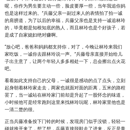
呢，你作为男生要主动一些，脸皮要厚一些，当年我追你妈
也是这样过来的。”兵藤父亲一副过来人的表情拍了拍一诚
的肩膀道，为了以后的幸福，兵藤父亲也是支持一诚追林玲
的，毕竟都是知根知底的熟人，而且林玲也是个好孩子，若
是成了自家媳妇绝对赚啊。
“放心吧，爸爸和妈妈都支持你，对了，今晚让林玲来我们
家吃饭，一诚你去跟林玲说一声。”兵藤母亲直接开始给儿
子出主意了，让两个年轻人多多相处一下，总会擦出点火花
吧。
看着如此支持自己的父母，一诚很是感动的点了点头，立刻
起身朝着林玲家走去，两家也就面对面的距离，五米的路程
罢了，当一诚站在林玲家门前却是升起了一股怀念的味道，
小时候他可是经常跑到这里来找林玲玩呢，林玲家里他也是
一清二楚的很。
正当兵藤准备按下门铃的时候，发现房门似乎没锁，轻轻一
碰就推开来了，想了想，兵藤直接脱鞋走了进来，反正是青