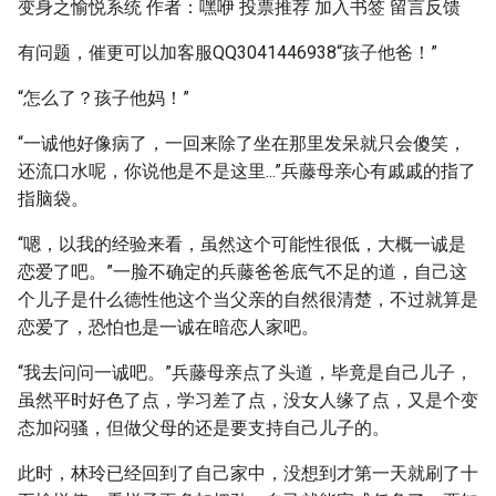
变身之愉悦系统 作者：嘿咿 投票推荐 加入书签 留言反馈
有问题，催更可以加客服QQ3041446938“孩子他爸！”
“怎么了？孩子他妈！”
“一诚他好像病了，一回来除了坐在那里发呆就只会傻笑，
还流口水呢，你说他是不是这里...”兵藤母亲心有戚戚的指了
指脑袋。
“嗯，以我的经验来看，虽然这个可能性很低，大概一诚是
恋爱了吧。”一脸不确定的兵藤爸爸底气不足的道，自己这
个儿子是什么德性他这个当父亲的自然很清楚，不过就算是
恋爱了，恐怕也是一诚在暗恋人家吧。
“我去问问一诚吧。”兵藤母亲点了头道，毕竟是自己儿子，
虽然平时好色了点，学习差了点，没女人缘了点，又是个变
态加闷骚，但做父母的还是要支持自己儿子的。
此时，林玲已经回到了自己家中，没想到才第一天就刷了十