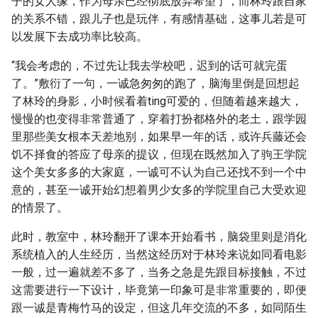
子的女人缘，作为母亲已经彻底放弃希望了，而林玲跟自家
的关系不错，跟儿子也是玩伴，有感情基础，这事儿若是可
以发展下去成功率比较高。
“我会考虑的，不过先让我去学校吧，迟到的话可就完蛋
了。”敷衍了一句，一诚急匆匆的跑了，脑海里倒是回想起
了林玲的身影，小时候看着ting可爱的，但随着越来越大，
慢慢的也变得非常普通了，穿着打扮都格外的老土，跟学园
里那些美女根本天差地别，如果早一年的话，或许兵藤还会
饥不择食的答应了母亲的提议，但现在既然加入了驹王学院
这个美女多多的大家庭，一诚可不认为自己还找不到一个中
意的，甚至一诚开始幻想着男少女多的学院里自己大受欢迎
的情景了。
此时，教室中，林玲翻开了课本开始看书，脑袋里则是消化
系统植入的人生经历，当然这经历对于林玲来说如同看电影
一般，过一遍就差不多了，当务之急是先跟目标接触，不过
这需要进行一下设计，毕竟第一印象可是非常重要的，即便
跟一诚是青梅竹马的设定，但这几年交流的不多，如同陌生