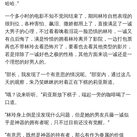
哈哈...”
一个多小时的电影不知不觉间结束了，期间林玲自然表现的
很到位，各种害怕、飙泪、撒娇都用上了，直接满足了一诚
大男子的心理，不过看着噙着泪花一脸恐惧的林玲，一诚又
有点后悔了，满是怜惜的拥着林玲离开了影院，一边打包票
再也不带林玲去看恐怖片了，要看也去看其他类型的影片，
若是排除了一诚好色之极的性格，其他方面来说一诚还是一
个理想的好男人的。
“部长，我发现了一个有意思的情况呢。”部室内，通过这几
天的观察，朱乃笑眯眯的对着正在下棋的莉亚斯道。
“哦？说来听听。”莉亚斯放下棋子，端起一旁的咖啡喝了一
口道。
“林玲身上倒是没发现什么问题，但是她的男友兵藤一诚似
乎是神器的拥有者呢，只不过目前还没有觉醒。”
“有意思，既然是神器的持有者，那么有作为眷属的价值