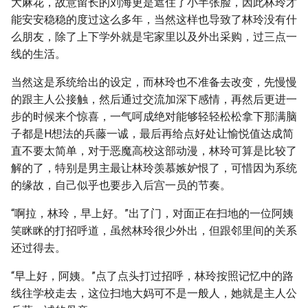
大麻花，故意留长的刘海更是遮住了小半张脸，因此林玲才
能安安稳稳的度过这么多年，当然这样也导致了林玲没有什
么朋友，除了上下学外就是宅家里以及外出采购，过三点一
线的生活。
当然这是系统给出的设定，而林玲也不准备去改变，先慢慢
的跟主人公接触，然后通过交流加深下感情，再然后更进一
步的时候来个惊喜，一气呵成绝对能够轻轻松松拿下那满脑
子都是H想法的兵藤一诚，最后再给点好处让愉悦值达成简
直不要太简单，对于恶魔高校这部动漫，林玲可算是比较了
解的了，特别是男主最让林玲羡慕嫉妒恨了，可惜因为系统
的缘故，自己似乎也要步入后宫一员的节奏。
“啊拉，林玲，早上好。”出了门，对面正在扫地的一位阿姨
笑眯眯的打招呼道，虽然林玲很少外出，但跟邻里间的关系
还过得去。
“早上好，阿姨。”点了点头打过招呼，林玲按照记忆中的路
线往学校走去，这位扫地大妈可不是一般人，她就是主人公