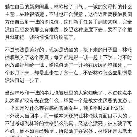
躺在自己的新房间里，林玲松了口气，一诚的父母打的什么
主意，林玲很清楚，不过也正合我意，这样近距离接触反倒
方便自己刷一诚的愉悦值，这种新手任务手到擒来啊，完全
没自己想象的那么有难度，按照这种进度下去，要不了个把
月就能把一诚的愉悦值给刷满了。
不过想法是美好的，现实是残酷的，接下来的日子里，林玲
彻底融入了这个家庭，每天都是跟一诚一起上下学，时不时
的放点福利给一诚，愉悦值除了一开始在缓缓的增加外，一
个多月下来，却是止步在了六十点，不管林玲怎么去刷愣是
没法再进一步了。
当然林玲和一诚的事儿也被班里的大家知晓了，不过这点事
儿大家都没有去在意什么，毕竟一个是被女生厌恶的变态，
一个又是没什么存在感的普通女生，顶多平时zui上议论一
下外没人当回事，而一诚本来还想让林玲以真面目示人的，
不过考虑到林玲的性格那么纯真，又这么漂亮，被人骗了可
不好，倒不如自己独享，所以除了在家外，林玲还是以老土