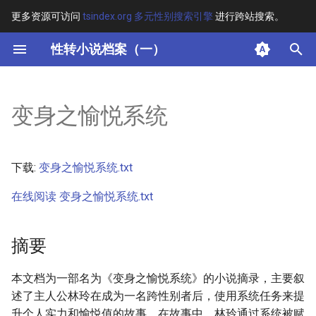
更多资源可访问
tsindex.org 多元性别搜索引擎
进行跨站搜索。
键
性转小说档案（一）
入
摘要
以
变身之愉悦系统
开
其他信息 [Processed Page
Metadata]
始
下载:
变身之愉悦系统.txt
搜
正文
在线阅读 变身之愉悦系统.txt
索
摘要
本文档为一部名为《变身之愉悦系统》的小说摘录，主要叙
述了主人公林玲在成为一名跨性别者后，使用系统任务来提
升个人实力和愉悦值的故事。在故事中，林玲通过系统被赋