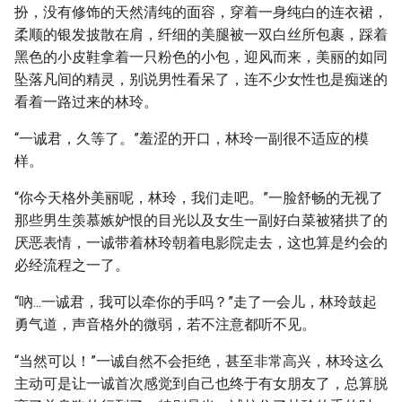
扮，没有修饰的天然清纯的面容，穿着一身纯白的连衣裙，
柔顺的银发披散在肩，纤细的美腿被一双白丝所包裹，踩着
黑色的小皮鞋拿着一只粉色的小包，迎风而来，美丽的如同
坠落凡间的精灵，别说男性看呆了，连不少女性也是痴迷的
看着一路过来的林玲。
“一诚君，久等了。”羞涩的开口，林玲一副很不适应的模
样。
“你今天格外美丽呢，林玲，我们走吧。”一脸舒畅的无视了
那些男生羡慕嫉妒恨的目光以及女生一副好白菜被猪拱了的
厌恶表情，一诚带着林玲朝着电影院走去，这也算是约会的
必经流程之一了。
“吶...一诚君，我可以牵你的手吗？”走了一会儿，林玲鼓起
勇气道，声音格外的微弱，若不注意都听不见。
“当然可以！”一诚自然不会拒绝，甚至非常高兴，林玲这么
主动可是让一诚首次感觉到自己也终于有女朋友了，总算脱