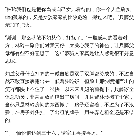
“林玲我们也是把你当成自己女儿看待的，你一个人住确实
ting孤单的，又是女孩家家的比较危险，搬过来吧。”兵藤父
亲加了把火。
“谢谢，那么恭敬不如从命，打扰了。”一脸感动的看着对
方，林玲一副你们对我真好，太关心我了的神色，让兵藤父
母都有些不好意思了，这样蒙骗人家真是让人感觉很不好意
思呢。
知道父母什么打算的一诚自然是双手双脚都赞成的，不过自
然不敢直接表露出来，低着头吃饭，但脸上那快喷涌而出的
笑容都快止不住了，很快，以未来儿媳的前提下，兵藤家全
体总动员，非常高效的腾出了房间，并且帮林玲搬了个家，
当然只是林玲房间的东西搬了，房子还留着，不过为了不浪
费，在房子外头挂上了出租的牌子，用来弄点租金还是不错
的。
“叮，愉悦值达到三十六，请宿主再接再厉。”