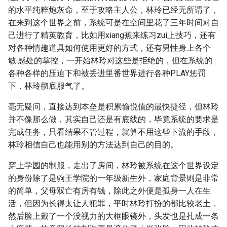
的水平纯粹炮灰命，至于攻略主人公，林玲已经无所谓了，
在来到这个世界之前，系统可是在空间里花了三年时间对自
己进行了精英教育，比如用xiang蕉来练习zui上技巧，还有
对各种情趣道具如何使用更好的方式，还有男性身上各个
敏.感处的掌控，一开始林玲对这些是拒绝的，但在系统的
各种各样的压迫下和被丢进里番世界进行各种PLAY惩罚
下，林玲彻底服气了。
毫无疑问，直接达到本垒是积累愉悦值的最快捷径，但林玲
并不像那么做，其实自己还是有底线的，毕竟系统的要求是
完成任务，只看结果不管过程，就算不用这些下流的手段，
林玲相信自己也能用别的方法达到自己的目的。
穿上学园的制服，走出了房间，林玲被系统在这个世界设定
的身份除了是驹王学院的一年级新生外，家庭背景则是非常
的简单，父母双亡有房有钱，除此之外便是孤身一人在生
活，但因为长得太让人犯罪，平时林玲打扮的都比较老土，
然后脸上戴了一个没视力的大框眼镜外，头发也是扎成一条