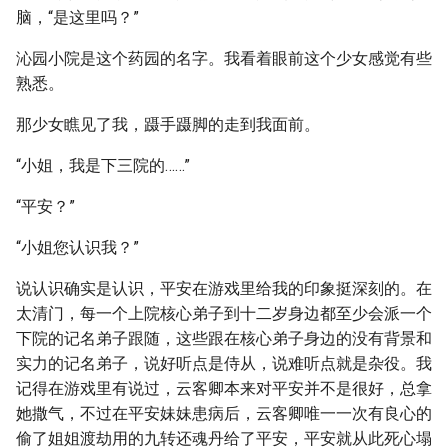
脑，“是这里吗？”
沁园小院是这个药园的名字。我看着眼前这个少女感觉有些
熟悉。
那少女瞧见了我，蹑手蹑脚的走到我面前。
“小姐，我是下三院的……”
“平安？”
“小姐您认识我？”
说认识确实是认识，平安在游戏里给我的印象挺深刻的。在
太清门，每一个上院核心弟子到十二岁身边都至少会派一个
下院的记名弟子跟随，这些跟在核心弟子身边的没有背景和
实力的记名弟子，说好听点是侍从，说难听点就是杂役。我
记得在游戏里有说过，云客卿本来对平安并不是很好，总拿
她撒气，不过在平安妹妹患病后，云客卿唯一一次有良心的
偷了姐姐渡劫用的九转还魂丹给了平安，平安就从此死心塌