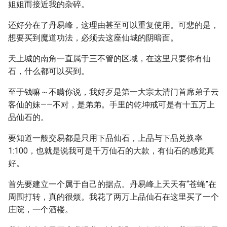
姐姐而接近我的杂碎。
还好分在了丹易峰，这理由甚至可以重复使用。可悲的是，
想要买到魔道功法，必须去这座仙城的阴暗面。
天上城的南角一直属于三不管的区域，在这里只要你有仙
石，什么都可以买到。
至于钱嘛～不瞒你说，我好歹是第一大宗太清门首席弟子云
客仙的妹——不对，是弟弟。手里的乾坤戒可是有十五万上
品仙石的。
要知道一般交易都是只用下品仙石，上品与下品兑换率
1:100，也就是说我可是千万仙石的大款，有仙石的感觉真
好。
首先要建立一个属于自己的据点。丹易峰上天天有“苍蝇”在
周围打转，真的很烦。我花了两万上品仙石在这里买了一个
庄院，一个酒楼。