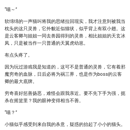
“喵～”
软绵绵的一声猫叫将我的思绪拉回现实，我才注意到被我当
枕头的这只灵兽，它外貌近似猫状，似乎背上有双小翅。这
是云客卿与姐姐一同去兽园得到的灵兽，相比姐姐的天玄冰
凤，只是被当作一只普通的天翼虎幼崽。
有点头疼了。
因为玩过游戏我是知道的，这可不是普通的灵兽，它有着邪
魔穷奇的血脉，日后必将为祸三界，也是作为boss的云客
卿的最大底牌。
穷奇喜好惩善扬恶，难怪会跟我亲近。要不先下手为强，扼
杀在摇篮里？我的眼神变得相当不善。
“喵？”
小猫似乎感受到来自我的杀意，疑惑的抬起了小小的猫头。