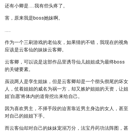
还有小卿是……我有些头疼了。
害，原来我是boss她妹啊。
……
作为一个三刷游戏的老仙友，如果猜的不错，我现在的视角
应该是云客仙的妹妹云客卿。
云客卿，可以说是这部作品里诱导仙儿姐姐成为最终boss
的关键要素。
虽说两人是孪生姐妹，但是云客卿却是一个彻头彻尾的坏女
人，仗着姐姐的威名为祸一方，却又嫉妒姐姐的天资，让姐
姐‘自愿’将体内的道骨挖出来给自己。
因为喜欢男主，不择手段的迫害靠近男主身边的女人，甚至
对自己的姐姐下手。
而云客仙却对自己的妹妹宠溺万分，法宝丹药功法阵图，甚