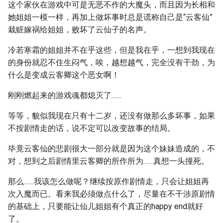
这个家伙在游戏中可是无恶不作的大魔头，而且因为长相和
她姐姐一模一样，再加上做坏事时总是谎称自己是“云客仙”
栽赃嫁祸给姐姐，败坏了云仙子的名声。
冷若寒霜的姐姐并不在乎这些，但是我在乎，一想到我现在
的身份就忍不住生闷气，唉，越想越气，完全没有干劲，为
什么是变成云客卿这个恶女啊！
刚刚燃起来的游戏魂都熄灭了……
等等，貌似我现在只有十二岁，还没有做那么多坏事，如果
不按剧情走的话，说不定可以改变故事的结局。
毕竟云客仙的悲剧很大一部分就是因为这个妹妹造成的，不
对，想到之后剧情里云客卿的所作所为……真想一头撞死。
那么……我该怎么做呢？继续按原作剧情走，只会让姐姐再
次入魔而已。看来我必须做点什么了，尽量在不干涉原剧情
的基础上，只要能让仙儿姐姐有个真正的happy end就好
了。