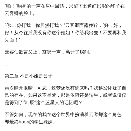
“啪！”响亮的一声在房中回荡，只留下五道红彤彤的印子在
云客卿的脸上。
“你……你打我，你居然打我？”云客卿面露狰狞，“好，好，
好！从今往后我没有你这个姐姐！你给我出去！不要再和我
见面！”
云客仙欲言又止，哀叹一声，离开了房间。
……
第二章 不是小姐是公子
再次睁开眼睛，可恶，这梦还没有醒来吗？我越发怀疑了自
己的存在。如果这不是梦，那是依附还是转生，或者说仅仅
是得到了“叶辰”这个蓝星人的记忆呢？
不管如何，现在的我在这个世界中扮演着云客卿这个角色，
即最终boss的孪生妹妹。