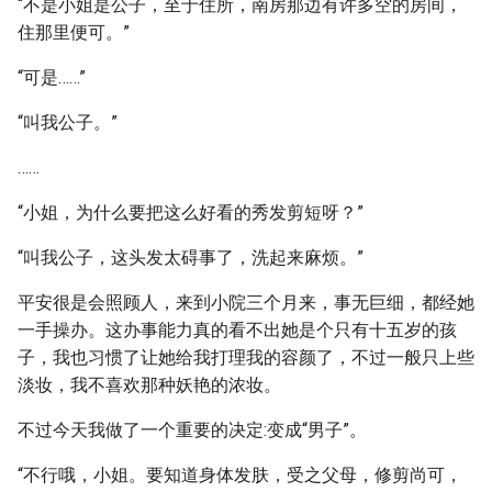
“不是小姐是公子，至于住所，南房那边有许多空的房间，
住那里便可。”
“可是……”
“叫我公子。”
……
“小姐，为什么要把这么好看的秀发剪短呀？”
“叫我公子，这头发太碍事了，洗起来麻烦。”
平安很是会照顾人，来到小院三个月来，事无巨细，都经她
一手操办。这办事能力真的看不出她是个只有十五岁的孩
子，我也习惯了让她给我打理我的容颜了，不过一般只上些
淡妆，我不喜欢那种妖艳的浓妆。
不过今天我做了一个重要的决定:变成“男子”。
“不行哦，小姐。要知道身体发肤，受之父母，修剪尚可，