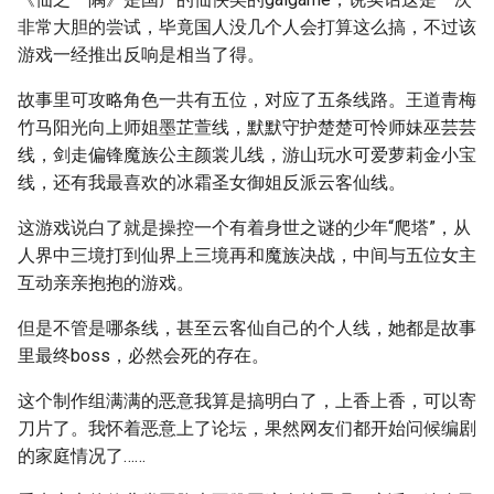
非常大胆的尝试，毕竟国人没几个人会打算这么搞，不过该
游戏一经推出反响是相当了得。
故事里可攻略角色一共有五位，对应了五条线路。王道青梅
竹马阳光向上师姐墨芷萱线，默默守护楚楚可怜师妹巫芸芸
线，剑走偏锋魔族公主颜裳儿线，游山玩水可爱萝莉金小宝
线，还有我最喜欢的冰霜圣女御姐反派云客仙线。
这游戏说白了就是操控一个有着身世之谜的少年“爬塔”，从
人界中三境打到仙界上三境再和魔族决战，中间与五位女主
互动亲亲抱抱的游戏。
但是不管是哪条线，甚至云客仙自己的个人线，她都是故事
里最终boss，必然会死的存在。
这个制作组满满的恶意我算是搞明白了，上香上香，可以寄
刀片了。我怀着恶意上了论坛，果然网友们都开始问候编剧
的家庭情况了……