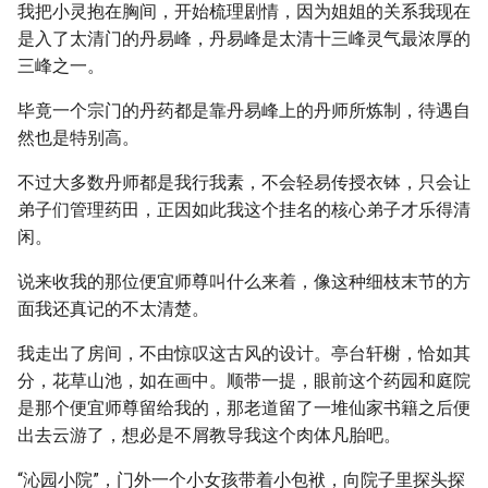
我把小灵抱在胸间，开始梳理剧情，因为姐姐的关系我现在
是入了太清门的丹易峰，丹易峰是太清十三峰灵气最浓厚的
三峰之一。
毕竟一个宗门的丹药都是靠丹易峰上的丹师所炼制，待遇自
然也是特别高。
不过大多数丹师都是我行我素，不会轻易传授衣钵，只会让
弟子们管理药田，正因如此我这个挂名的核心弟子才乐得清
闲。
说来收我的那位便宜师尊叫什么来着，像这种细枝末节的方
面我还真记的不太清楚。
我走出了房间，不由惊叹这古风的设计。亭台轩榭，恰如其
分，花草山池，如在画中。顺带一提，眼前这个药园和庭院
是那个便宜师尊留给我的，那老道留了一堆仙家书籍之后便
出去云游了，想必是不屑教导我这个肉体凡胎吧。
“沁园小院”，门外一个小女孩带着小包袱，向院子里探头探