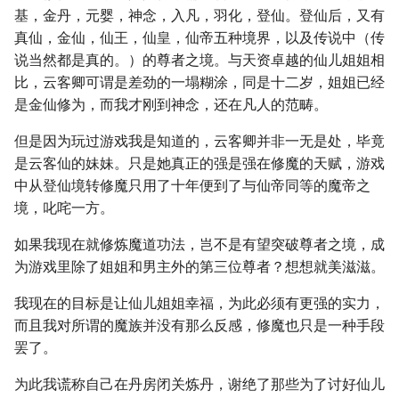
基，金丹，元婴，神念，入凡，羽化，登仙。登仙后，又有
真仙，金仙，仙王，仙皇，仙帝五种境界，以及传说中（传
说当然都是真的。）的尊者之境。与天资卓越的仙儿姐姐相
比，云客卿可谓是差劲的一塌糊涂，同是十二岁，姐姐已经
是金仙修为，而我才刚到神念，还在凡人的范畴。
但是因为玩过游戏我是知道的，云客卿并非一无是处，毕竟
是云客仙的妹妹。只是她真正的强是强在修魔的天赋，游戏
中从登仙境转修魔只用了十年便到了与仙帝同等的魔帝之
境，叱咤一方。
如果我现在就修炼魔道功法，岂不是有望突破尊者之境，成
为游戏里除了姐姐和男主外的第三位尊者？想想就美滋滋。
我现在的目标是让仙儿姐姐幸福，为此必须有更强的实力，
而且我对所谓的魔族并没有那么反感，修魔也只是一种手段
罢了。
为此我谎称自己在丹房闭关炼丹，谢绝了那些为了讨好仙儿