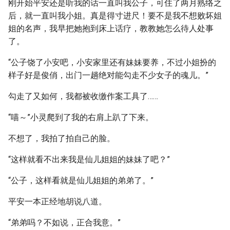
刚开始平安还是听我的话一直叫我公子，可住了两月熟络之
后，就一直叫我小姐。真是得寸进尺！要不是我不想败坏姐
姐的名声，我早把她抱到床上话疗，教教她怎么待人处事
了。
“公子饶了小安吧，小安家里还有妹妹要养，不过小姐扮的
样子好是俊俏，出门一趟绝对能勾走不少女子的魂儿。”
勾走了又如何，我都被收缴作案工具了……
“喵～”小灵爬到了我的右肩上趴了下来。
不想了，我拍了拍自己的脸。
“这样就看不出来我是仙儿姐姐的妹妹了吧？”
“公子，这样看就是仙儿姐姐的弟弟了。”
平安一本正经地胡说八道。
“弟弟吗？不如说，正合我意。”