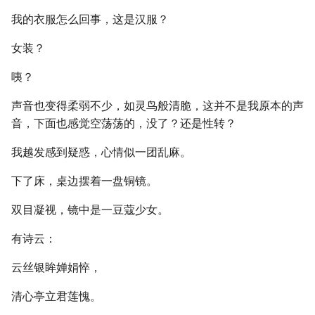
我的衣服怎么回事，这是汉服？
女装？
咦？
声音也变得柔弱不少，如灵鸟般清脆，这并不是我原本的声
音，下面也感觉空荡荡的，没了？还是性转？
我越发感到疑惑，心情似一团乱麻。
下了床，桌边摆着一盘铜镜。
双目凝视，镜中是一豆蔻少女。
有诗云：
云丝银眸婵娟悴，
清心亭立君莲愧。