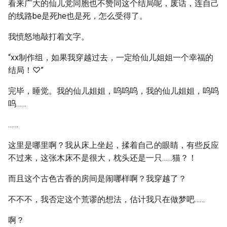
看来广大的仙儿党同胞也不赞同这个结局呢，废话，连自己
的线路be是死he也是死，怎么受得了。
我愤怒地敲打着文字。
“xx制作组，如果我穿越过去，一定给仙儿姐姐一个幸福的
结局！♡”
完毕，睡觉。我的仙儿姐姐，呜呜呜，我的仙儿姐姐，呜呜
呜……
……
这里是哪里啊？我从床上坐起，揉着自己的眼睛，有些反应
不过来，这张木床不是很大，枕头还是一只……猫？！
而且这个古色古香的房间是闹哪样啊？我穿越了？
不不不，我否定这个荒谬的想法，估计我只在做梦吧……
啊？