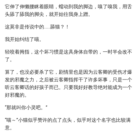
它伸了伸懒腰眯着眼睛，蠕动到我的脚边，嗅了嗅我，用舌
头舔了舔我的脚尖，就开始往我身上蹭。
这莫非是传说中的……舔猫？！
我开始纠结了喵。
轻咬着拇指，这个坏习惯是这具身体自带的，一时半会改不
了。
算了，也没必要杀了它，剧情里也是因为云客卿的受伤才爆
发的邪魔之力，之后被云客卿指挥干了许多坏事，只是一个
听云客卿话的好孩子而已。只要我好好教导绝对能成为一个
好邪魔的。
“那就叫你小灵吧。”
“喵～”小猫似乎赞许的点了点头，似乎对这个名字也比较满
意。