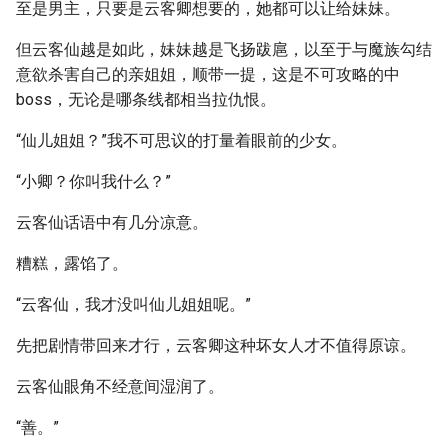
至是男主，只要是云客卿想要的，她都可以让给妹妹。
但云客仙越是如此，妹妹越是飞扬跋扈，以至于与魔族勾结
意欲杀害自己的亲姐姐，顺带一提，这是不可攻略的中
boss，无论是哪条线都相当拉仇恨。
“仙儿姐姐？”我不可思议的打量着眼前的少女。
“小卿？你叫我什么？”
云客仙话语中有几分凉意。
糟糕，露馅了。
“云客仙，我才没叫仙儿姐姐呢。”
先把剧情带回来才行，云客卿这种坏女人才不值得原谅。
云客仙眼角不经意间湿润了。
“善。”