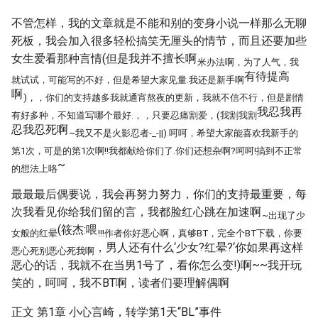
不管怎样，我的文章就是不能和别的变身小说一样那么无聊
死板，我会加入很多轻松搞笑无厘头的情节，而且还要加些
女生爱看那种言情(但是我并不擅长啊
米办法啊，为了人气，我
有待提高
就试试，可能写的不好，但是希望大家见量.我还是新手啊
啊
)，，你们的支持越多我就通宵熬夜的更新，我就不信不行，但是剧情
我忍我再
有好多种，不知道写哪个最好.，，只要忍痛割爱，(我割我割
忍我忍死啊
~我又不是火影忍者-_-||).呵呵，希望大家能喜欢我新手的
第1次，可是的第1次啊!!我都献给你们了.你们还想杂啊?呵呵!搞到不正常
~
的想法上咯
最最最后偶要说，我会再努力努力，你们的支持最重要，每
次我看见你给我们留的言，我都脸红心跳在加速啊
~出现了少
(筱杰:喂
女般的红晕
!!!作者你好恶心啊，真够BT，完全个BT下载，你要
，男人还有什么‘少女?红晕?‘你如果再这样
恶心死别恶心死我啊
恶心的话，我就不在当男1号了，看你怎么变!)啊~~我开玩
笑的，呵呵，我不BT啊，读者们要理解偶啊
正文 第1章 小心言崎，转学第1天“BL”事件