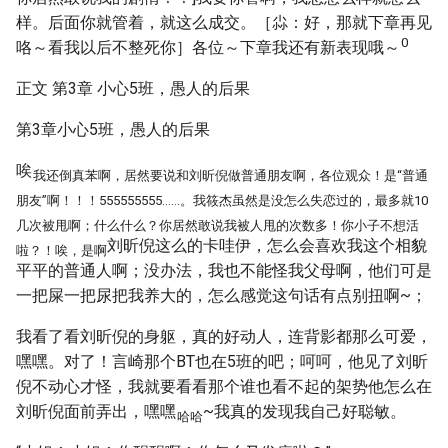
样。后面你就管着，就这么成交。［尛：好，那就下章再见
0
咯～看我以后不整死你］各位～下章我还有新表现哦～
正文 第3章 小心5班，愚人的后果
第3章小心5班，愚人的后果
唉
我还倒真苯啊，居然要说和刘昕倪做普通朋友啊，各位观众！是“普通
朋友”啊！！！555555555……。我筱杰虽然是没怎么失恋过的，最多就10
几次被甩啊；什么什么？你居然敢说我被人甩的次数多！你小子不想活
刘昕倪这么的卡哇伊，怎么会喜欢我这个相貌
啦？！唉，是啊
平平的普通人啊；没办法，我也不能怪我父母啊，他们可是
一把屎一把尿把我养大的，怎么感觉这句话有点别扭啊~；
我看了看刘昕倪的身躯，真的好动人，连背影都那么可爱，
嘿嘿。对了！言崎那个BT也在5班的吧；呵呵，他见了刘昕
倪不动心才怪，我就要看看那个谁也看不起的架势他怎么在
刘昕倪面前弄出，嘿嘿
~我真的发现我自己好聪敏。
哈哈