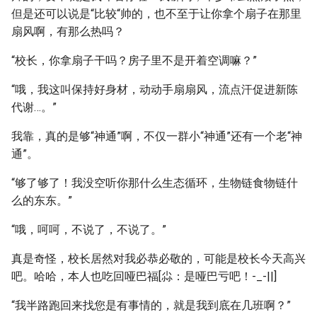
但是还可以说是“比较“帅的，也不至于让你拿个扇子在那里
扇风啊，有那么热吗？
“校长，你拿扇子干吗？房子里不是开着空调嘛？”
“哦，我这叫保持好身材，动动手扇扇风，流点汗促进新陈
代谢…。”
我靠，真的是够“神通”啊，不仅一群小“神通”还有一个老“神
通”。
“够了够了！我没空听你那什么生态循环，生物链食物链什
么的东东。”
“哦，呵呵，不说了，不说了。”
真是奇怪，校长居然对我必恭必敬的，可能是校长今天高兴
吧。哈哈，本人也吃回哑巴福[尛：是哑巴亏吧！-_-||]
“我半路跑回来找您是有事情的，就是我到底在几班啊？”