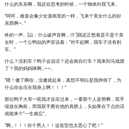
什么的东东啊，我还在思考的时候，一个物体向我飞来。
“呵呵，难道会像少女漫画里的一样，飞来个美女什么的好
东西啊~…”
咚的一声。[尛：什么破声音啊，汗`]我还正愁着是不是个美
女时，一个公鸭似的声音说着：“对不起啊，我车子没有刹
车。”
什么？没刹车？鸭子会说话？还会骑自行车？我来到马戏团
了？我的妈妈咪啊
~~。
~
“喂！傻了啊你，没傻就起来，真想不明白是我摔倒了，为
什么你会压在我身上啊！！！”
那位鸭子大哥一吼我才反应过来，一看那个人姿势啊，双手
缩放在胸前，而我双手爬在他的肩膀上，头如果在下点的话
就能来个“一生难忘”。
“啊
！！！你个男人！！这造型也太恶心了吧！”
~