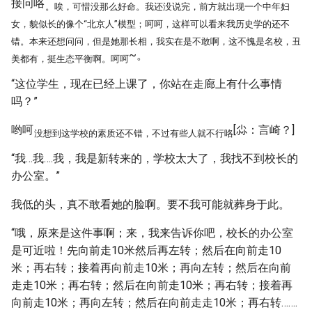
接问咯
。唉，可惜没那么好命。我还没说完，前方就出现一个中年妇
女，貌似长的像个“北京人”模型；呵呵，这样可以看来我历史学的还不
错。本来还想问问，但是她那长相，我实在是不敢啊，这不愧是名校，丑
~。
美都有，挺生态平衡啊。呵呵
“这位学生，现在已经上课了，你站在走廊上有什么事情
吗？”
哟呵
[尛：言崎？]
没想到这学校的素质还不错，不过有些人就不行咯
“我…我….我，我是新转来的，学校太大了，我找不到校长的
办公室。”
我低的头，真不敢看她的脸啊。要不我可能就葬身于此。
“哦，原来是这件事啊；来，我来告诉你吧，校长的办公室
是可近啦！先向前走10米然后再左转；然后在向前走10
米；再右转；接着再向前走10米；再向左转；然后在向前
走走10米；再右转；然后在向前走10米；再右转；接着再
向前走10米；再向左转；然后在向前走走10米；再右转…….