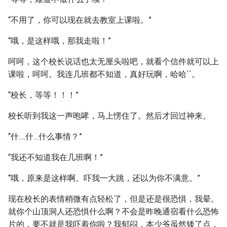
“不用了，你可以现在就去教室上课啦。”
“哦，是这样哦，那我走啦！”
呵呵，这个校长说话也太无厘头啦吧，就看个信件就可以上
课啦，呵呵。我连几班都不知道，真好玩啊，哈哈``。
“校长，等等！！！”
校长听到我这一声咆哮，马上愣住了。然后才回过神来。
“什….什…什么事情？”
“我还不知道我在几班啊！”
“哦，原来是这样啊。吓我一大跳，还以为你不满意。”
现在校长的表情稍微有点轻松了，但是还是很恐惧，我晕。
就你个山顶洞人还恐惧什么啊？不会是昨晚通宿看什么恐怖
片的，要不就是我吓着你啦？我郁闷，本少爷虽然矮了点，