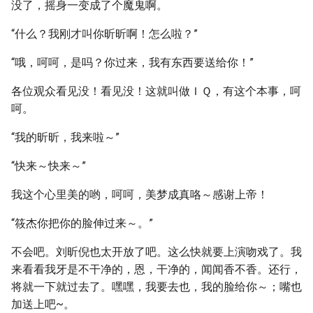
没了，摇身一变成了个魔鬼啊。
“什么？我刚才叫你昕昕啊！怎么啦？”
“哦，呵呵，是吗？你过来，我有东西要送给你！”
各位观众看见没！看见没！这就叫做ＩＱ，有这个本事，呵
呵。
“我的昕昕，我来啦～”
“快来～快来～”
我这个心里美的哟，呵呵，美梦成真咯～感谢上帝！
“筱杰你把你的脸伸过来～。”
不会吧。刘昕倪也太开放了吧。这么快就要上演吻戏了。我
来看看我牙是不干净的，恩，干净的，闻闻香不香。还行，
将就一下就过去了。嘿嘿，我要去也，我的脸给你～；嘴也
加送上吧~。