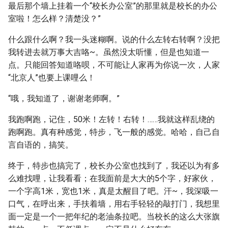
最后那个墙上挂着一个“校长办公室”的那里就是校长的办公
室啦！怎么样？清楚没？”
什么跟什么啊？我一头迷糊啊。说的什么左转右转啊？没把
我转进去就万事大吉咯~。虽然没太听懂，但是也知道一
点。只能回答知道咯呗，不可能让人家再为你说一次，人家
“北京人”也要上课哩么！
“哦，我知道了，谢谢老师啊。”
我跑啊跑，记住，50米！左转！右转！……我就这样乱绕的
跑啊跑。真有种感觉，特步，飞一般的感觉。哈哈，自己自
言自语的，搞笑。
终于，特步也搞完了，校长办公室也找到了，我还以为有多
么难找哩，让我看看；在我面前是大大的5个字，好家伙，
一个字高1米，宽也1米，真是太醒目了吧。汗~，我深吸一
口气，在呼出来，手扶着墙，用右手轻轻的敲打门，我想里
面一定是一个一把年纪的老油条拉吧。当校长的这么大张旗