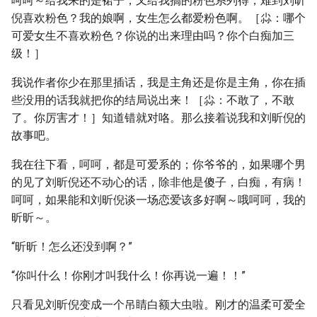
呵呵～给我来的是裙子，又给我搞的粉色系列得，难到刘昕
倪喜欢粉色？我的娘啊，女生怎么都爱粉色啊。［尛：哪个
可爱女生不喜欢粉色？你说的出来理由吗？你个白痴加三
级！］
我说作者你少在那里插话，我是主角还是你是主角，你在插
些没用的话我就把你的结局说出来！［尛：不敢了，不敢
了。你厉害才！］知道错就对咯。那么接着说我和刘昕倪的
故事吧。
我在往下看，呵呵，都是可爱系的；你爷爷的，如果哪个男
的见了刘昕倪还不动心的话，除非他是傻子，白痴，有病！
呵呵，如果能和刘昕倪谈一场恋爱该多好啊～哦呵呵，我的
昕昕～。
“昕昕！怎么还没到啊？”
“你叫什么！你刚才叫我什么！你再说一遍！！”
只看见刘昕倪变成一个吊睛白额大虫啦。刚才的温柔可爱全