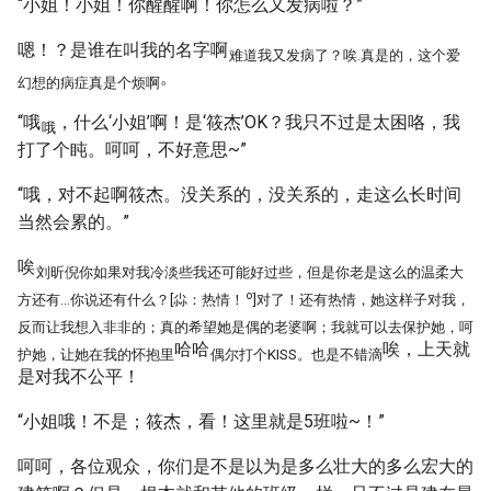
“小姐！小姐！你醒醒啊！你怎么又发病啦？”
嗯！？是谁在叫我的名字啊
难道我又发病了？唉.真是的，这个爱
。
幻想的病症真是个烦啊
“哦
，什么‘小姐’啊！是‘筱杰’OK？我只不过是太困咯，我
哦
打了个盹。呵呵，不好意思~”
“哦，对不起啊筱杰。没关系的，没关系的，走这么长时间
当然会累的。”
唉
刘昕倪你如果对我冷淡些我还可能好过些，但是你老是这么的温柔大
o
方还有…你说还有什么？[尛：热情！
]对了！还有热情，她这样子对我，
反而让我想入非非的；真的希望她是偶的老婆啊；我就可以去保护她，呵
哈哈
唉，上天就
护她，让她在我的怀抱里
偶尔打个KISS。也是不错滴
是对我不公平！
“小姐哦！不是；筱杰，看！这里就是5班啦~！”
呵呵，各位观众，你们是不是以为是多么壮大的多么宏大的