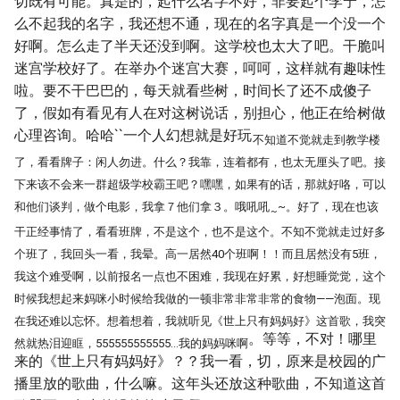
切既有可能。真是的，起什么名字不好，非要起个李宁，怎
么不起我的名字，我还想不通，现在的名字真是一个没一个
好啊。怎么走了半天还没到啊。这学校也太大了吧。干脆叫
迷宫学校好了。在举办个迷宫大赛，呵呵，这样就有趣味性
啦。要不干巴巴的，每天就看些树，时间长了还不成傻子
了，假如有看见有人在对这树说话，别担心，他正在给树做
心理咨询。哈哈``一个人幻想就是好玩
不知道不觉就走到教学楼
了，看看牌子：闲人勿进。什么？我靠，连着都有，也太无厘头了吧。接
下来该不会来一群超级学校霸王吧？嘿嘿，如果有的话，那就好咯，可以
和他们谈判，做个电影，我拿７他们拿３。哦吼吼
~。好了，现在也该
~
干正经事情了，看看班牌，不是这个，也不是这个。不知不觉就走过好多
个班了，我回头一看，我晕。高一居然40个班啊！！而且居然没有5班，
我这个难受啊，以前报名一点也不困难，我现在好累，好想睡觉觉，这个
时候我想起来妈咪小时候给我做的一顿非常非常非常的食物——泡面。现
在我还难以忘怀。想着想着，我就听见《世上只有妈妈好》这首歌，我突
。等等，不对！哪里
然就热泪迎眶，555555555555…我的妈妈咪啊
来的《世上只有妈妈好》？？我一看，切，原来是校园的广
播里放的歌曲，什么嘛。这年头还放这种歌曲，不知道这首