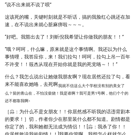
“说不出来就不说了呗”
这该死的嘴，关键时刻就是不听话，搞的我脸红心跳还在加
速，在不说出来就心脏麻痹啦～～～。
“好吧。我豁出去了！刘昕倪我希望让你做我的朋友！！”
“哦？呵呵，什么嘛，原来就是这个事情啊。我还以为什么
事情哩，我答应你，来！我们拉勾！呵呵，拉勾上吊一百年
不许变！！筱杰从现在开始你就是我的死党咯～！！”
什么？我怎么说出让她做我朋友啊？现在居然还拉了勾，看
来不能喜欢她咯，去死啊
我就不信这么大个学校没有别的美女了
么？留的青山在，不怕没柴烧！我是谁啊？我可是男1号啊，他们个个的
。
还不都靠我啊
［尛：为什么不是女朋友！！你居然感不听我的话违背剧本
的要求！］切，作者你少在那里装什么都不知道。剧情都是
你定了的，我和她都无法成为情侣！！[尛：我杀了你！！
你居然敢说我的剧情！！]我要你管啊，我想怎么样就怎么