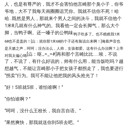
人，也是有尊严的，我才不会害怕他言崎那个臭小子，你爷
爷地，大不了我每天画圈圈诅咒你。我就不信你不死！哈
哈…既然是男人，那就来个男人之间的决斗，我就不信他个
1米8几就有什么神气的。我看他一定会长脚气，那么大个
脚，当鸭子啊。还一嗓子的公鸭味
鸭子吃多了。也不瞧瞧我1米
68也不是盖的！[尛：就你那1米68的个子还有脸说出来啊！]俺着声音也
是天籁之声，呵呵；没办法么，人帅，女孩都爱。这有什么办法啊？上帝
[尛：呕
=_=#]再和那个言崎比比……唉，不说
对我太偏心咯
~
了，不说了，有什么好说的，帅有什么用，能当饭吃吗？越
想越气，不能让言崎那小子把女孩子都拐走了，我也要进行
“拐卖”行为。我可不能让他把我的风头抢光了！
“好！5班就5班，谁怕谁啊！”
“你怕谁啊？”
“呵呵，没什么王校长，我自言自语。”
“果然爽快，那我就送你到5班去吧。”