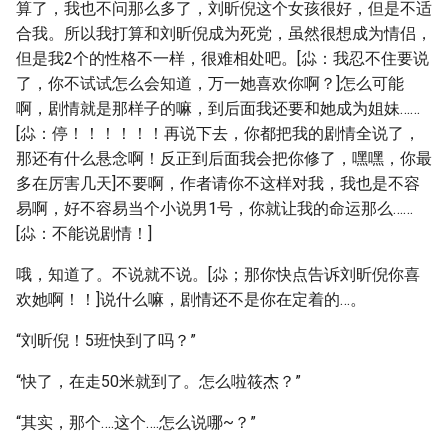
算了，我也不问那么多了，刘昕倪这个女孩很好，但是不适
合我。所以我打算和刘昕倪成为死党，虽然很想成为情侣，
但是我2个的性格不一样，很难相处吧。[尛：我忍不住要说
了，你不试试怎么会知道，万一她喜欢你啊？]怎么可能
啊，剧情就是那样子的嘛，到后面我还要和她成为姐妹……
[尛：停！！！！！！再说下去，你都把我的剧情全说了，
那还有什么悬念啊！反正到后面我会把你修了，嘿嘿，你最
多在厉害几天]不要啊，作者请你不这样对我，我也是不容
易啊，好不容易当个小说男1号，你就让我的命运那么……
[尛：不能说剧情！]
哦，知道了。不说就不说。[尛；那你快点告诉刘昕倪你喜
欢她啊！！]说什么嘛，剧情还不是你在定着的…。
“刘昕倪！5班快到了吗？”
“快了，在走50米就到了。怎么啦筱杰？”
“其实，那个….这个….怎么说哪~？”