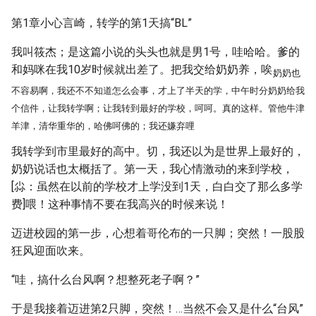
第1章小心言崎，转学的第1天搞“BL”
我叫筱杰；是这篇小说的头头也就是男1号，哇哈哈。爹的
和妈咪在我10岁时候就出差了。把我交给奶奶养，唉
奶奶也
不容易啊，我还不不知道怎么会事，才上了半天的学，中午时分奶奶给我
个信件，让我转学啊；让我转到最好的学校，呵呵。真的这样。管他牛津
羊津，清华重华的，哈佛呵佛的；我还嫌弃哩
我转学到市里最好的高中。切，我还以为是世界上最好的，
奶奶说话也太概括了。第一天，我心情激动的来到学校，
[尛：虽然在以前的学校才上学没到1天，白白交了那么多学
费]喂！这种事情不要在我高兴的时候来说！
迈进校园的第一步，心想着哥伦布的一只脚；突然！一股股
狂风迎面吹来。
“哇，搞什么台风啊？想整死老子啊？”
于是我接着迈进第2只脚，突然！…当然不会又是什么“台风”