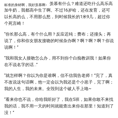
。羡慕有什么？难道还吃什么高乐高
标准的身材啊，我好羡慕啊
加牛奶，我都高中生了啊。不过16岁哈，还在发育，还可
以长高的么，不用那么愁，到时候我长的1米9几，超过你
个死言崎！
“你长那么高，有个什么用？反应迟钝；费布；还撞头；再
说了，你和你女朋友接吻的时候杂办啊？啊？啊？啊？你说
说啊！”
“我和我女人接吻怎么办，用不到你个白痴教训我！如果你
在不说名字的话…”
“就怎样啊？你以为你是谁啊，信不信我告老师！”完了，真
不改说这句话啊，他一定会以为我还是个小崽子，完了啊；
我的人生，我的未来。全毁到这个破人手上咯~
“看来你也不说，你给我听好了，我在5班，如果你敢不来找
我的话，我不用一天的时间就能查出来你在那里！知道到了
没！”