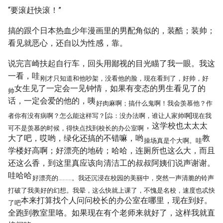
“要滚赶快滚！”
搞的跟个日本热血少年漫画里的男配角似的，装酷；装帅；
看见就恶心，还自以为性感，靠。
说完言崎扶起自行车，回头用鄙视的目光瞄了我一眼。我这
一看，哇
刚才只知道和他吵架，没看他的脸，现在看到了，好帅，好
女生见了一定会一见钟情，如果有变态的男生看见了的
帅
话，一定会爱的他的，咦
好肉麻啊；搞什么鬼啊！我会羡慕他？作
者你有没有病啊？怎么能这样写？[尛：没办法啊，谁让人家帅啊]现在我
，这学校也太太太
可不是羡慕的时候，得快点找到校长的办公室啊
大了吧，哎哟，绿化还搞的不错嘛，哟
教
操场真是个大啊。哇
学楼好高啊；好漂亮的地砖；哈哈，连厕所也这么大，而且
还这么香，到这里真应该向清洁工的叔叔阿姨们说声谢谢。
哇哈哈
好漂亮的………。我还沉浸在校园的美丽中，突然一声清脆的铃声
打破了我美好的幻想。我晕，这么快就上课了，不愧是名校，速度也忒快
本来打算找个人问问校长的办公室在哪里，现在到好。
了吧
全跑到教室里咯。如果现在有个老师来就好了，这样我就直