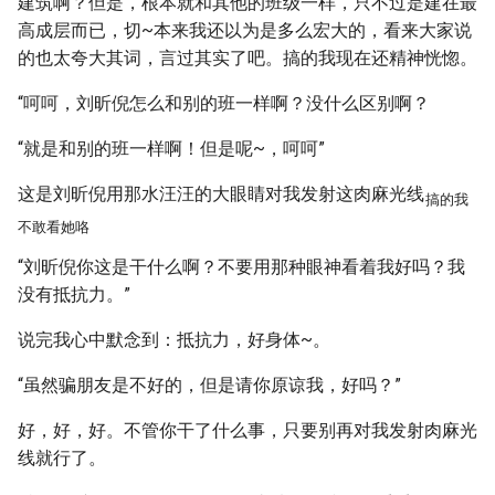
建筑啊？但是，根本就和其他的班级一样，只不过是建在最
高成层而已，切~本来我还以为是多么宏大的，看来大家说
的也太夸大其词，言过其实了吧。搞的我现在还精神恍惚。
“呵呵，刘昕倪怎么和别的班一样啊？没什么区别啊？
“就是和别的班一样啊！但是呢~，呵呵”
这是刘昕倪用那水汪汪的大眼睛对我发射这肉麻光线
搞的我
不敢看她咯
“刘昕倪你这是干什么啊？不要用那种眼神看着我好吗？我
没有抵抗力。”
说完我心中默念到：抵抗力，好身体~。
“虽然骗朋友是不好的，但是请你原谅我，好吗？”
好，好，好。不管你干了什么事，只要别再对我发射肉麻光
线就行了。