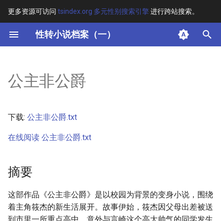
更多资源可访问
tsindex.org 多元性别搜索引擎
进行跨站搜索。
键
性转小说档案（一）
入
摘要
以
公主非公爵
开
其他信息 [Processed Page
Metadata]
始
下载:
公主非公爵.txt
搜
正文
在线阅读 公主非公爵.txt
索
摘要
这部作品《公主非公爵》是以校园为背景的变身小说，围绕
着主角筱杰的新生活展开。故事伊始，筱杰因父母出差被送
到市里一所重点高中，意外与言崎这个高大帅气的同学发生