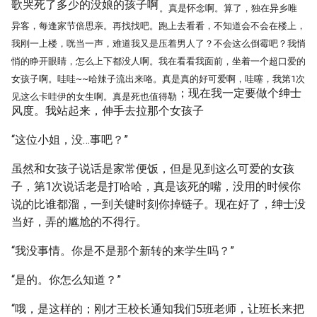
歌哭死了多少的没娘的孩子啊
。真是怀念啊。算了，独在异乡唯
异客，每逢家节倍思亲。再找找吧。跑上去看看，不知道会不会在楼上，
我刚一上楼，咣当一声，难道我又是压着男人了？不会这么倒霉吧？我悄
悄的睁开眼睛，怎么上下都没人啊。我在看看我面前，坐着一个超口爱的
女孩子啊。哇哇~~哈辣子流出来咯。真是真的好可爱啊，哇噻，我第1次
；现在我一定要做个绅士
见这么卡哇伊的女生啊。真是死也值得勒
风度。我站起来，伸手去拉那个女孩子
“这位小姐，没…事吧？”
虽然和女孩子说话是家常便饭，但是见到这么可爱的女孩
子，第1次说话老是打哈哈，真是该死的嘴，没用的时候你
说的比谁都溜，一到关键时刻你掉链子。现在好了，绅士没
当好，弄的尴尬的不得行。
“我没事情。你是不是那个新转的来学生吗？”
“是的。你怎么知道？”
“哦，是这样的；刚才王校长通知我们5班老师，让班长来把