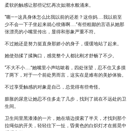
柔软的触感让那些记忆再次如潮水般涌来。
“嘶——这具身体怎么比我以前的还差？这你妈……我以前至
少不会一下子坐起来就心绞痛啊……”有些粗鄙的言语从她那
张漂亮的小嘴里传出，显得和形象严重不符。
不过她还是努力挺直身那娇小的身子，缓缓地站了起来。
她使劲揉了揉胸口，感觉整个人都比刚才舒畅了不少。
“不大不小……”她嘴里小声咕哝着，四处张望，忍不住又多摸
了两下，对于一个前处男而言，这实在是难有的美妙体验。
不过享受触感的对象是自己，总觉得有些奇怪。
膨胀的尿意让她忍不住多走了几步，找到了就在不远处的卫
生间。
卫生间里黑漆漆的一片，她在墙边摸索了半天，才找到那个
拉绳似的开关，轻轻往下一扯，昏黄色的白炽灯才在摇晃中