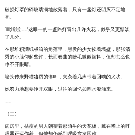
破损灯罩的碎玻璃满地散落着，只有一盏灯还明灭不定地
亮。
“呲啦啦……”这唯一的一盏路灯冒出几许火花，似乎又更黯淡
了几分。
在那堆积满纸板箱的角落里，黑发的少女挨着墙壁，那张清
秀的小脸仰起些许，长而卷曲的睫毛微微颤抖，但却怎么也
睁不开眼睛。
墙头传来野猫凄厉的惨叫，夹杂着几声带着回响的犬吠。
她努力地想要睁开双眼，过往的回忆如潮水般涌来。
……
（二）
病房里，枯瘦的男人朝望着那陌生的天花板，戴在嘴上的呼
吸器正运作着，但他却仍感到呼吸愈发困难。