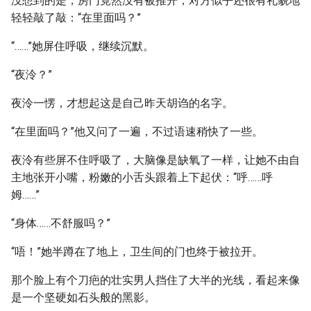
没想到的是，房门竟然没有被推开，对方似乎还很有礼貌地
轻轻敲了敲：“在里面吗？”
“……”她屏住呼吸，继续沉默。
“夜泠？”
夜泠一愣，才想起这是自己昨天胡诌的名字。
“在里面吗？”他又问了一遍，不过语速稍快了一些。
夜泠有些屏不住呼吸了，大脑像是缺氧了一样，让她不由自
主地张开小嘴，粉嫩的小舌头跟着上下起伏：“呼……呼
姆……”
“身体……不舒服吗？”
“唔！”她半蹲在了地上，卫生间的门也终于被拉开。
那个脸上有个刀疤的壮实男人挡住了大半的光线，看起来像
是一个坚硬如石头般的黑影。