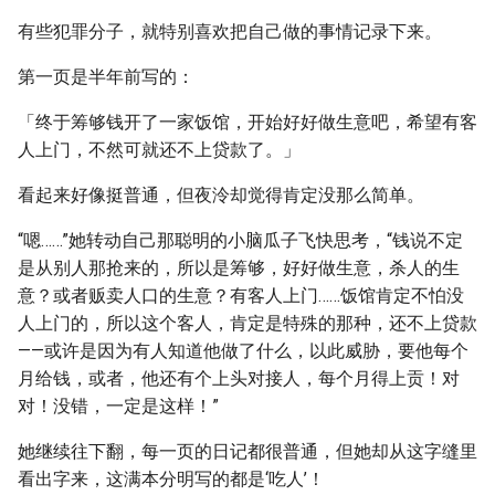
有些犯罪分子，就特别喜欢把自己做的事情记录下来。
第一页是半年前写的：
「终于筹够钱开了一家饭馆，开始好好做生意吧，希望有客
人上门，不然可就还不上贷款了。」
看起来好像挺普通，但夜泠却觉得肯定没那么简单。
“嗯……”她转动自己那聪明的小脑瓜子飞快思考，“钱说不定
是从别人那抢来的，所以是筹够，好好做生意，杀人的生
意？或者贩卖人口的生意？有客人上门……饭馆肯定不怕没
人上门的，所以这个客人，肯定是特殊的那种，还不上贷款
——或许是因为有人知道他做了什么，以此威胁，要他每个
月给钱，或者，他还有个上头对接人，每个月得上贡！对
对！没错，一定是这样！”
她继续往下翻，每一页的日记都很普通，但她却从这字缝里
看出字来，这满本分明写的都是‘吃人’！