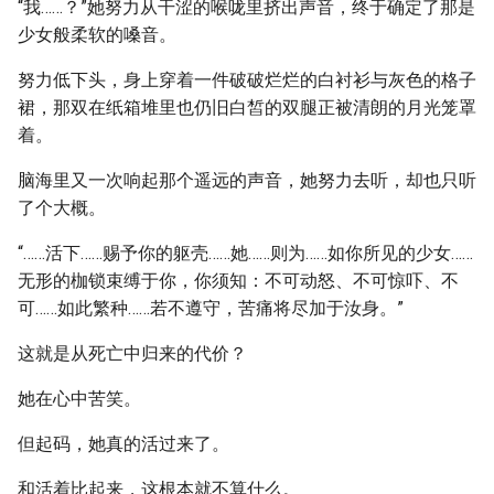
“我……？”她努力从干涩的喉咙里挤出声音，终于确定了那是
少女般柔软的嗓音。
努力低下头，身上穿着一件破破烂烂的白衬衫与灰色的格子
裙，那双在纸箱堆里也仍旧白皙的双腿正被清朗的月光笼罩
着。
脑海里又一次响起那个遥远的声音，她努力去听，却也只听
了个大概。
“……活下……赐予你的躯壳……她……则为……如你所见的少女……
无形的枷锁束缚于你，你须知：不可动怒、不可惊吓、不
可……如此繁种……若不遵守，苦痛将尽加于汝身。”
这就是从死亡中归来的代价？
她在心中苦笑。
但起码，她真的活过来了。
和活着比起来，这根本就不算什么。