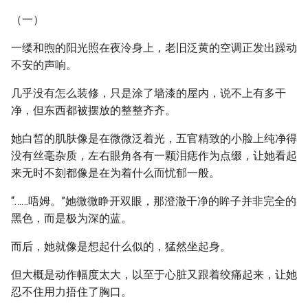
（一）
一缕和煦的阳光照在夜泠身上，老旧泛黄的空调正发出躁动
不安的声响。
几乎没有怎么装修，只是涂了墙漆的屋内，说不上有多干
净，但东西都被摆放的整整齐齐。
她白皙的肌肤像是在微微泛着光，五官精致的小脸上纯净得
没有丝毫杂质，左右眼角各有一颗泪痣作为点缀，让她看起
来无时不刻都像是在为着什么而忧郁一般。
“……唔姆。”她微微睁开双眼，那澄澈干净的眸子并非完全的
黑色，而是极为深的蓝。
而后，她就像是想起什么似的，猛然坐起身。
但大概是动作幅度太大，以至于心脏又跟着绞痛起来，让她
忍不住用力捂住了胸口。