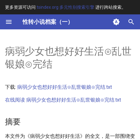
更多资源可访问
tsindex.org 多元性别搜索引擎
进行跨站搜索。
键
性转小说档案（一）
入
摘要
以
病弱少女也想好好生活⊙乱世
开
其他信息 [Processed Page
银娘⊙完结
Metadata]
始
搜
正文
下载:
病弱少女也想好好生活⊙乱世银娘⊙完结.txt
索
在线阅读 病弱少女也想好好生活⊙乱世银娘⊙完结.txt
摘要
本文件为《病弱少女也想好好生活》的全文，是一部围绕变