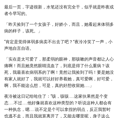
最后一页，字迹很新，水笔还没有完全干，似乎就是昨夜或
者今早写的。
「昨天捡到了一个女孩子，好娇小，而且，她看起来体弱多
病的样子，该死。」
“肯定是觉得体弱多病卖不出去了吧？”夜泠冷笑了一声，小
声地自言自语。
「实在是太可爱了，那柔弱的眼神，那咳嗽的声音都让人心
痛啊！而且她竟然眼睛流血了，到底是得了什么重病？该
死，我最喜欢病弱系的了啊！竟然让我捡到了吗！要是她没
有家人就好了，我就可以好好养着她，真可爱啊，好可爱，
啊，我不能这么想，可是，真的好想收留她……」
夜泠被这日记给呛住了：“咳，咳咳……这家伙果然是个变
态……不过……他好像就喜欢这种类型的？听说这种人都会有
一种执念，嗯……说不定是个可以拿捏的弱点，反正我暂时
也逃不走，而且我就算离开了，又能去哪里呢，身子这么