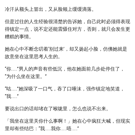
冷汗从额头上冒出，又从脸颊上缓缓滴落。
但是过往的人生经验很清楚的告诉她，自己此时必须得表现
得镇定一点，说不定还能震慑住对方，否则，就只会发生更
糟糕的事情。
她在心中不断念叨着‘别过来’，却又扬起小脸，仿佛她就是
故意坐在这里思考人生的。
“你……”男人的声音有些低沉，他在她面前几步处停住了，
“为什么坐在这里。”
“咕……”她深吸了一口气，吞了口唾沫，强作镇定地笑道，
“我……”
要说出口的话却堵在了喉咙里，怎么也说不出来。
「我坐在这里关你什么事啊！」她在心中疯狂大喊，但现实
里却有些结巴：“我……我你……唔……”