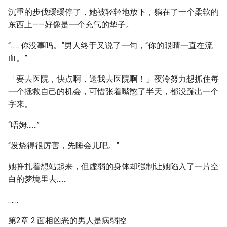
沉重的步伐缓缓停了，她被轻轻地放下，躺在了一个柔软的
东西上——好像是一个充气的垫子。
“……你没事吗。”男人终于又说了一句，“你的眼睛一直在流
血。”
「要去医院，快点啊，送我去医院啊！」夜泠努力想抓住每
一个拯救自己的机会，可惜张着嘴憋了半天，都没蹦出一个
字来。
“唔姆……”
“发烧得很厉害，先睡会儿吧。”
她挣扎着想站起来，但虚弱的身体却强制让她陷入了一片空
白的梦境里去……
……
第2章 2.面相凶恶的男人是病弱控