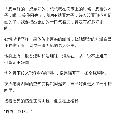
「想点好的，想点好的，想想我在病床上的时候，想看的本
子，嗯……等我回去了，就去P站看本子，好久没看那位画师
画的了，我要把她更新的一口气看完，肯定有好多好康
的……」
心情渐渐平静，身体传来真实的触感，让她清楚的知道自己
还在这个脸上划过一道刀疤的男人怀里。
他身上有一股香烟味和油烟味，混杂在一起，说不上难闻，
但肯定不好闻。
他的脚下传来‘哗啦啦’的声响，像是踢开了一条金属锁链。
夜泠感觉四周的空气变得沉闷起来，自己好像进入了一个房
间里。
接着摇晃的感觉变得明显，像是在上楼梯。
“咚咚，咚咚……”