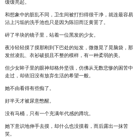
缓缓亮起。
和想象中的脏乱不同，卫生间被打扫得很干净，就连最容易
沾上污垢的洗手池也只是因为陈旧而泛黄罢了。
碎了半块的镜子里，站着一位黑发的少女。
夜泠轻轻摸了摸那刚到下巴处的短发，微微晃了晃脑袋，那
发丝凌乱、衣衫破损且不整的模样，有一种柔弱的美。
但少女眸子里的眼神却格外坚强，仿佛从无数悲惨的困苦中
走过，却依旧没有放弃生活的希望一般。
她不由看得有些痴了。
好半天才被尿意憋醒。
没有马桶，只有一个充满年代感的蹲坑。
她下意识地伸手去摸，却什么也没摸着，而后露出一抹苦
笑。