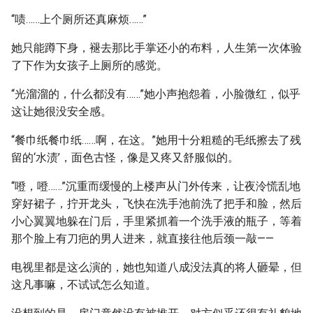
“啧……上个厕所还真麻烦……”
她只能蹲下身，褪去那比手掌还小的布料，人生第一次体验
了下作为女孩子上厕所的感觉。
“光溜溜的，什么都没有……”她小声抱怨着，小脸微红，似乎
这让她很没安全感。
“餐巾纸餐巾纸……啊，在这。”她用十分粗糙的毛纸擦去了残
留的‘水渍’，面色古怪，像是又疼又舒服似的。
“噔，噔……”沉重而缓慢的上楼声从门外传来，让夜泠慌乱地
穿好裙子，拧开龙头，飞快在洗手池前洗了把手和脸，然后
小心翼翼地躲在门后，手里紧抓着一个洗手液的瓶子，等着
那个脸上有刀疤的男人进来，就直接往他后颈一敲——
电视里都是这么演的，她也知道八成没法真的将人砸晕，但
这凡事嘛，不试试怎么知道。