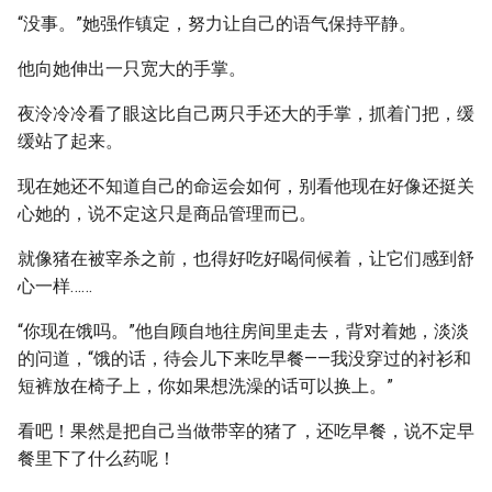
“没事。”她强作镇定，努力让自己的语气保持平静。
他向她伸出一只宽大的手掌。
夜泠冷冷看了眼这比自己两只手还大的手掌，抓着门把，缓
缓站了起来。
现在她还不知道自己的命运会如何，别看他现在好像还挺关
心她的，说不定这只是商品管理而已。
就像猪在被宰杀之前，也得好吃好喝伺候着，让它们感到舒
心一样……
“你现在饿吗。”他自顾自地往房间里走去，背对着她，淡淡
的问道，“饿的话，待会儿下来吃早餐——我没穿过的衬衫和
短裤放在椅子上，你如果想洗澡的话可以换上。”
看吧！果然是把自己当做带宰的猪了，还吃早餐，说不定早
餐里下了什么药呢！