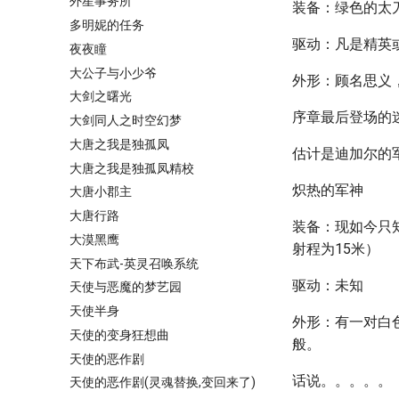
外星事务所
装备：绿色的太
多明妮的任务
驱动：凡是精英
夜夜瞳
大公子与小少爷
外形：顾名思义
大剑之曙光
序章最后登场的
大剑同人之时空幻梦
大唐之我是独孤凤
估计是迪加尔的
大唐之我是独孤凤精校
炽热的军神
大唐小郡主
大唐行路
装备：现如今只
大漠黑鹰
射程为15米）
天下布武-英灵召唤系统
驱动：未知
天使与恶魔的梦艺园
天使半身
外形：有一对白
天使的变身狂想曲
般。
天使的恶作剧
话说。。。。。
天使的恶作剧(灵魂替换,变回来了)