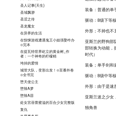
圣人记事(天生)
装备：普通的单
圣域飘渺
圣涩之传
驱动：B级下等
圣龙魔女
外形；不帅也不
在异界的生活
在惊悚游戏遭遇鬼王小姐强娶咋办
亚斯兰的野狗部
⊙完本
部转换为动能，
在提瓦特世界屹立的黄金树_作
时代）
者：一个神奇的柠檬精
垮掉的爱情
装备；单手剑和
城管大队，变形出发！⊙至番外卷
⊙全书完
驱动：B级中等
堕天使公主
外形：由于是速
堕辣A梦
堕辣A莔
亚斯兰迷之少女
处女宫蓓蕾蜜溢的百合少女完整版
独角兽
复仇