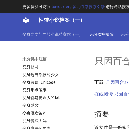
变身美女同盟
更多资源可访问
tsindex.org 多元性别搜索引擎
进行跨站搜
变身茉莉改
性转小说档案（一）
变身荆棘
变身萌妹的我却活在手机上
变身文学与性转小说档案馆（一）
未分类中短篇
未分
变身萝莉UP主
变身萝莉，从炼化魅妖女友开始
变身蓝蓝
只因百
未分类中短篇
变身血狼尸之异界情缘
变身起司
变身超自然收容少女
下载:
只因百合.tx
变身辣妹_Unicode
变身那点破事
在线阅读 只因百合.
变身都是要嫁人的txt
变身骷髅
摘要
变身魔女茉莉
变身魔法大妈
该文件是一份多
变身魔法师传奇