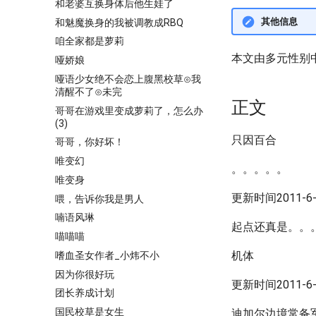
和老婆互换身体后他生娃了
其他信息
和魅魔换身的我被调教成RBQ
咱全家都是萝莉
本文由多元性别
哑娇娘
哑语少女绝不会恋上腹黑校草⊙我
清醒不了⊙未完
正文
哥哥在游戏里变成萝莉了，怎么办
(3)
只因百合
哥哥，你好坏！
唯变幻
。。。。。
唯变身
更新时间2011-6-7
喂，告诉你我是男人
喃语风琳
起点还真是。。
喵喵喵
机体
嗜血圣女作者_小炜不小
因为你很好玩
更新时间2011-6-8
团长养成计划
国民校草是女生
迪加尔边境常备