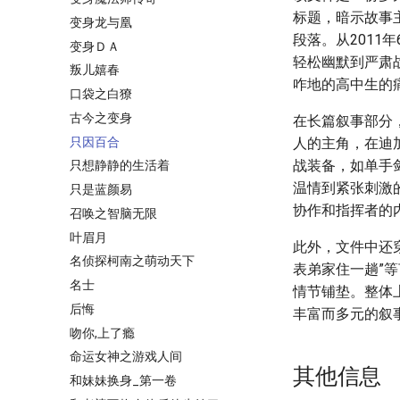
标题，暗示故事
变身龙与凰
段落。从201
变身ＤＡ
轻松幽默到严肃
叛儿嬉春
咋地的高中生的
口袋之白獠
古今之变身
在长篇叙事部分
只因百合
人的主角，在迪
战装备，如单手
只想静静的生活着
温情到紧张刺激
只是蓝颜易
协作和指挥者的
召唤之智脑无限
叶眉月
此外，文件中还
名侦探柯南之萌动天下
表弟家住一趟”
名士
情节铺垫。整体
后悔
丰富而多元的叙
吻你,上了瘾
命运女神之游戏人间
其他信息
和妹妹换身_第一卷