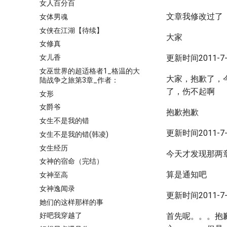
女人百分百
文章我修改过了
女体男魂
女侠在江湖【待续】
大家
女修真
女儿香
更新时间2011-7-1
女巫世界的超适格者1_格温的大
大家，抱歉了，
陆战争之旅第3章_作者：
了，伤不起啊
女形
女爵爷
抱歉抱歉
女生不是我的错
更新时间2011-7-2
女生不是我的错(韩凌)
女生经历
今天才发现那两
女神的宿命（完结）
算是通知吧
女神至高
女神逸闻录
更新时间2011-7-2
她们的这样那样的事
首先呢。。。抱
好吧我穿越了