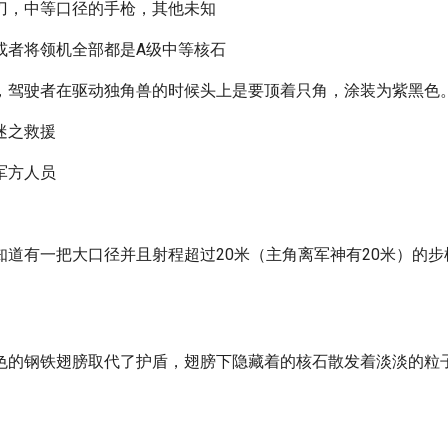
刀，中等口径的手枪，其他未知
或者将领机全部都是A级中等核石
，驾驶者在驱动独角兽的时候头上是要顶着只角，涂装为紫黑色
迷之救援
军方人员
知道有一把大口径并且射程超过20米（主角离军神有20米）的
色的钢铁翅膀取代了护盾，翅膀下隐藏着的核石散发着淡淡的粒