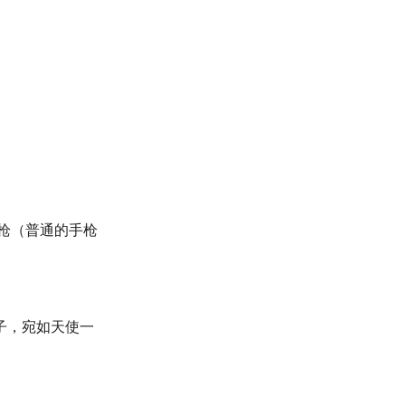
。
步枪（普通的手枪
子，宛如天使一