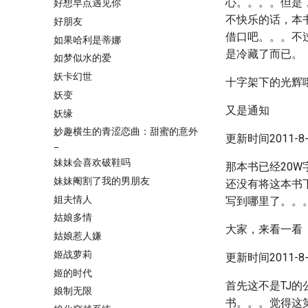
心。。。。但是
好想早点遇见你
不快乐的话，本
好朋友
借口吧。。。不
如果哈利是蒂娜
是冷藏了而已。
如梦似水的爱
妖卡幻世
十字架下的光辉
妖变
又是通知
妖缘
妙趣横生的青涩恋曲：甜蜜的意外
更新时间2011-8-8
_
妹妹会喜欢破鞋吗
那本书已经20
妹妹阉割了我的男朋友
还没有将这本书
姐夫情人
写到哪里了。。
姑娘多情
大家，来看一看
姑娘惹人嫌
姬战萝莉
更新时间2011-8-9
姬的时代
首先这不是TJ
娘制无限
书。。。觉得这