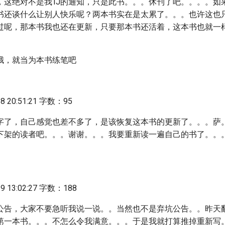
，这绝对不是我TJ的通知，只是此书。。。休刊了吧。。。。如
书还谈什么让别人快乐呢？两本书实在是太累了。。。也许这也
过呢，那本书我也还在更新，只要那本书还活着，这本书也就一
哦，就当为本书练笔吧
 20:51:21 字数：95
W字了，自己感觉也差不多了，是该恢复这本书的更新了。。。萨。
下架的读者吧。。。谢谢。。。我要重新读一遍自己的书了。。
。
 13:02:27 字数：188
的公告，大家不要急听我说一说。。当然也不是弃坑公告。。昨天
第一本书。。。不怎么令我满意。。。于是我就打算推掉重新写