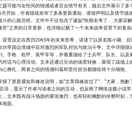
主题可能与女性间的情感或者百合情节有关，随后文件展示了多
1年6月开始，作者陆续发布了多条更新通知、请假声明以及情节描
战斗的心路历程。文件中不仅包含了诸如“快期末考了……大家谅
痛苦”之类的日常更新，也详细记载了一个未来战争背景下的复杂
，背景设定在西历2065年的未来世界，讲述了以原名陈小璐、
加尔帝国边境城中应对激烈的军队对抗与政治斗争。文中详细描
剑、手枪、机甲、装甲车等，并着重描绘了士兵甲、队长、以及
的对话与心理活动。文本还通过生动的场景转换，展现了战场上
内心挣扎，两者之间的情感纠葛和责任担当都描绘得十分细致。
穿插了更新通知和修改说明，如“文章我修改过了”、“大家，抱歉
等言语，显示了作者与读者之间的互动，也反映了网络连载小说常
上，文本既有战斗场面的紧张激烈，也有轻松幽默的休整时刻，
事画面。