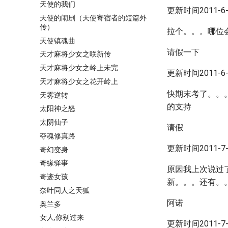
天使的我们
更新时间2011-6-1
天使的闹剧（天使寄宿者的短篇外
传）
拉个。。。哪位
天使镇魂曲
请假一下
天才麻将少女之咲新传
天才麻将少女之岭上未完
更新时间2011-6-1
天才麻将少女之花开岭上
快期末考了。。
天雾逆转
的支持
太阳神之怒
太阴仙子
请假
夺魂修真路
更新时间2011-7-1
奇幻变身
奇缘驿事
原因我上次说过
奇迹女孩
新。。。还有。
奈叶同人之天狐
阿诺
奥兰多
女人,你别过来
更新时间2011-7-1