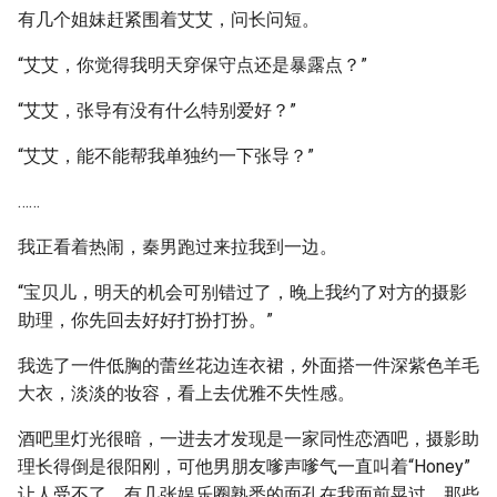
有几个姐妹赶紧围着艾艾，问长问短。
“艾艾，你觉得我明天穿保守点还是暴露点？”
“艾艾，张导有没有什么特别爱好？”
“艾艾，能不能帮我单独约一下张导？”
……
我正看着热闹，秦男跑过来拉我到一边。
“宝贝儿，明天的机会可别错过了，晚上我约了对方的摄影
助理，你先回去好好打扮打扮。”
我选了一件低胸的蕾丝花边连衣裙，外面搭一件深紫色羊毛
大衣，淡淡的妆容，看上去优雅不失性感。
酒吧里灯光很暗，一进去才发现是一家同性恋酒吧，摄影助
理长得倒是很阳刚，可他男朋友嗲声嗲气一直叫着“Honey”
让人受不了。有几张娱乐圈熟悉的面孔在我面前晃过，那些