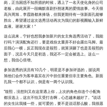
岗，正当困惑不知所措的时候，遇上了一名天使化身的公司
老板，由此展开一段幽默喜剧扑朔迷离的爱情故事。今天很
高兴周旭，李霞路都来捧场，但我更期待有一张新面孔能够
胜出，希望通过这次选秀活动再次为我们的影视圈输入新鲜
血液。谢谢大家！”
这么说来，宁好也想我参加新片的女主角选秀活动了，我能
行吗？演演配角还行，要是戏份太重弄不好会露出马脚。最
后我心一横，反正我现在是筱熙，就算演砸了也是丢筱熙的
面子，况且今天只是初选，我还不一定会被选上。这么一
想，我信心倍增。
参加选秀的演员有10几个，明星是不参加评选的，据说周
旭他们会作为客串嘉宾在片中担任重要但非主要角色。新面
孔我一个都不认识，倒是有一两个认识我。
“筱熙，没想到又在这里遇上你，上次的角色你连个小配角
都没选上，这次不怕又受打击啊，心态越来越好了。”说话
的女生比我矮一些，挺可爱的，要不是说话那么酸，我很愿