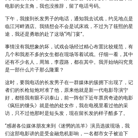
电影的女主角，我也没推辞，留了电话号码。
下午，我接到长发男子的电话，通知我去试戏，约见地点是
临江河畔酒店。我猜想会不会是试床戏，不过为了筱熙的星
途，我还是勇敢的赴了这场“鸿门宴”。
事情没有我想象的坏，试戏会场经过精心布置比较规范，有
几个和我差不多的女生都在现场等着试戏。仔细一看，其中
还有不少名人，周旭，李霞路，都在其中。我开始纳闷究竟
是一部什么片子那么隆重？
这时，要我电话的长发男子在一群媒体的簇拥下出现了，记
者们的长枪短炮对准了他，原来他就是新一代电影导演宁
好，都怪我有眼不识泰山，前一阵创下近年票房奇迹的电影
《疯狂的馒头》就是他的处女作，我在电视里看过他的采
访，只不过他那时是短头发，现在留长发的样子酷多了。
“感谢各位媒体朋友来到《迷惘的羔羊》演员选拔现场，我
们这部电影讲的是受金融危机影响，一名都市女子被迫下