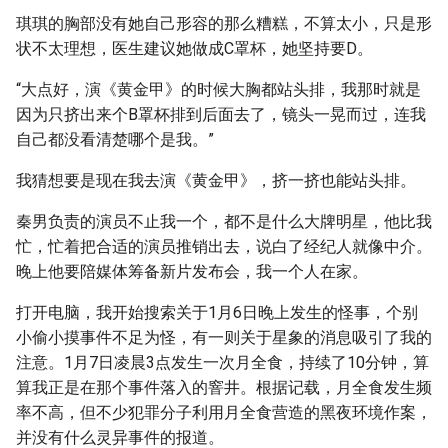
琪琪的胸部没有她自己形容的那么糟糕，不算太小，只是形
状不太理想，医生建议她做成C罩杯，她坚持要D。
“大点好，演《黄金甲》的时候大胸都站头排，我那时就是
因为只挤出来个B罩杯排到后面去了，镜头一晃而过，连我
自己都没看清楚哪个是我。”
我猜想要是现在我去演《黄金甲》，挤一挤也能站头排。
秦男负责的演员不止我一个，都不是什么大牌明星，他比我
忙，忙着把合适的演员推销出去，说白了经纪人就像中介。
晚上他要陪媒体筹备新片发布会，我一个人在家。
打开电脑，我开始搜索关于1月6日晚上发生的怪事，个别
小偷小摸事件不足为怪，有一则关于星象的消息吸引了我的
注意。1月7日凌晨3点发生一次月全食，持续了10分钟，算
算我正是在那个事件落入的窨井。根据记载，月全食发生频
率不高，但不少犯罪分子利用月全食营造的黑夜环境作案，
并没有什么灵异事件的报道。