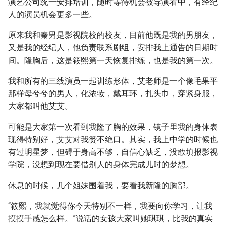
演艺公司统一安排培训，随时等待机会被导演看中，有经纪
人的演员机会更多一些。
原来我和秦男是影视院校的校友，目前他既是我的男朋友，
又是我的经纪人，他负责联系剧组，安排我上通告的日期时
间。隆胸后，这是筱熙第一天恢复排练，也是我的第一次。
我和所有的三线演员一起训练形体，艾老师是一个像毛果平
那样母兮兮的男人，化浓妆，戴耳环，扎头巾，穿紧身服，
大家都叫他艾艾。
可能是大家第一次看到我隆了胸的效果，镜子里我的身体表
现得特别好，艾艾对我赞不绝口。其实，我上中学的时候也
有过明星梦，但碍于身高不够，自信心缺乏，没敢填报影视
学院，没想到现在要借别人的身体完成儿时的梦想。
休息的时候，几个姐妹围着我，要看我新隆的胸部。
“筱熙，我就觉得你今天特别不一样，我要向你学习，让我
摸摸手感怎么样。”说话的女孩大家叫她琪琪，比我的真实