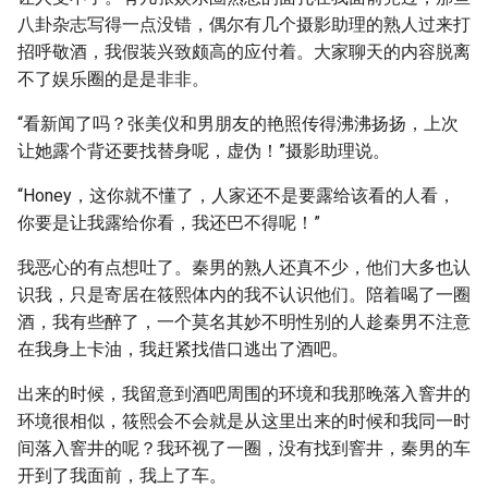
八卦杂志写得一点没错，偶尔有几个摄影助理的熟人过来打
招呼敬酒，我假装兴致颇高的应付着。大家聊天的内容脱离
不了娱乐圈的是是非非。
“看新闻了吗？张美仪和男朋友的艳照传得沸沸扬扬，上次
让她露个背还要找替身呢，虚伪！”摄影助理说。
“Honey，这你就不懂了，人家还不是要露给该看的人看，
你要是让我露给你看，我还巴不得呢！”
我恶心的有点想吐了。秦男的熟人还真不少，他们大多也认
识我，只是寄居在筱熙体内的我不认识他们。陪着喝了一圈
酒，我有些醉了，一个莫名其妙不明性别的人趁秦男不注意
在我身上卡油，我赶紧找借口逃出了酒吧。
出来的时候，我留意到酒吧周围的环境和我那晚落入窨井的
环境很相似，筱熙会不会就是从这里出来的时候和我同一时
间落入窨井的呢？我环视了一圈，没有找到窨井，秦男的车
开到了我面前，我上了车。