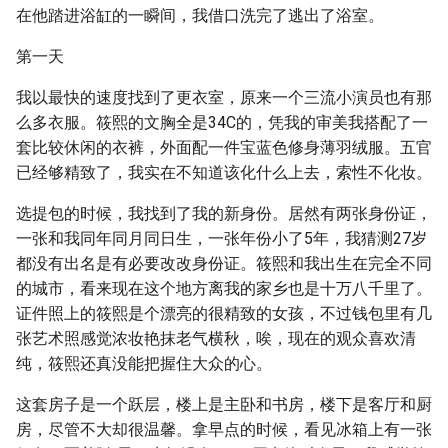
在他踏进浴缸的一瞬间，我借口洗完了逃出了浴室。
第一天
我以最快的速度找到了更衣室，原来一个三流小演员也有那
么多衣服。筱熙的文胸全是34C的，凭我的审美我搭配了一
套比较休闲的衣裤，外面配一件宝蓝色修身薄羽绒服。五官
已经够精致了，我实在不知道该化什么上去，索性不化妆。
选提包的时候，我找到了我的新身份。居然有两张身份证，
一张和我同年同月同日生，一张年份小了5年，我猜测27岁
都没有出名是有必要改改身份证。筱熙和我出生在完全不同
的城市，看来现在这个地方离我的家乡也是十万八千里了。
证件照上的筱熙是个漂亮的很精致的女孩，不过钱包里有几
张艺术照感觉浓妆艳抹老气横秋，唉，现在的观众喜欢清
纯，筱熙还真没能把握住大众的心。
这套房子是一个跃层，楼上是主卧和书房，楼下是客厅和厨
房，尽管不大却很温馨。拿早点的时候，看见冰箱上有一张