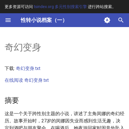
更多资源可访问
tsindex.org 多元性别搜索引擎
进行跨站搜索。
键
性转小说档案（一）
入
摘要
以
奇幻变身
开
其他信息 [Processed Page
Metadata]
始
下载:
奇幻变身.txt
搜
正文
在线阅读 奇幻变身.txt
索
摘要
这是一个关于跨性别主题的小说，讲述了主角闵娜的奇幻经
历。故事开始时，27岁的闵娜因失业而感到生活无趣，决
定到酒吧与朋友聚会。在喝酒后，她夜游回家时因意外坠入