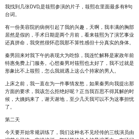
我找到几张DVD,是筱熙参演的片子，筱熙在里面最多有8句
台词。
有一份美容院的病例引起了我的兴趣，天啊，我丰满的胸部
居然是假的，手术日期是两个月前，看来筱熙为了演艺事业
还真拼命，我突然很怀恋我那不算性感但十分真实的身体。
秦男回来对我下午的表现大为吃惊，我连忙解释是家政年前
特惠免费上门服务。心想秦男对筱熙也太好了，我不过就是
形象比不上筱熙，怎么我就遇上这么个持家的男人。
上床之前，我一直在为一件事情发愁，如果秦男向我提出那
方面的要求，我该怎么拒绝好呢？正当我百思不得其解的时
候，大姨妈来了，谢天谢地，至少几天我可以不为这事担忧
了。
第二天
今天要开始常规训练了，我们这种名不见经传的三线演员由