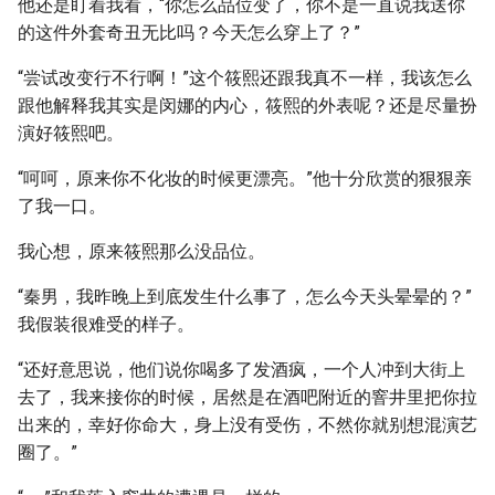
他还是盯着我看，“你怎么品位变了，你不是一直说我送你
的这件外套奇丑无比吗？今天怎么穿上了？”
“尝试改变行不行啊！”这个筱熙还跟我真不一样，我该怎么
跟他解释我其实是闵娜的内心，筱熙的外表呢？还是尽量扮
演好筱熙吧。
“呵呵，原来你不化妆的时候更漂亮。”他十分欣赏的狠狠亲
了我一口。
我心想，原来筱熙那么没品位。
“秦男，我昨晚上到底发生什么事了，怎么今天头晕晕的？”
我假装很难受的样子。
“还好意思说，他们说你喝多了发酒疯，一个人冲到大街上
去了，我来接你的时候，居然是在酒吧附近的窨井里把你拉
出来的，幸好你命大，身上没有受伤，不然你就别想混演艺
圈了。”