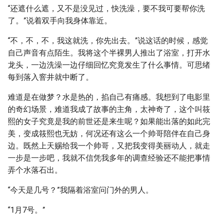
“还遮什么遮，又不是没见过，快洗澡，要不我可要帮你洗
了。”说着双手向我身体靠近。
“不，不，不，我这就洗，你先出去。”说这话的时候，感觉
自己声音有点陌生。我将这个半裸男人推出了浴室，打开水
龙头，一边洗澡一边仔细回忆究竟发生了什么事情。可思绪
每到落入窨井就中断了。
难道是在做梦？水是热的，掐自己有痛感。我想到了电影里
的奇幻场景，难道我成了故事的主角，太神奇了，这个叫筱
熙的女子究竟是我的前世还是来生呢？如果能出落的如此完
美，变成筱熙也无妨，何况还有这么一个帅哥陪伴在自己身
边。既然上天赐给我一个帅哥，又把我变得美丽动人，就走
一步是一步吧，我就不信凭我多年的调查经验还不能把事情
弄个水落石出。
“今天是几号？”我隔着浴室问门外的男人。
“1月7号。”