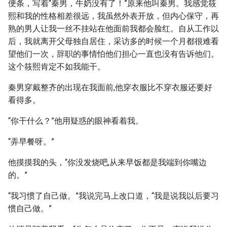
便条，写着“秦男，牛奶没有了！”原来他叫秦男。我感觉筱
熙和我的性格相差很远，我虽然外表开放，但内心保守，再
熟的男人让我一丝不挂站在他面前我都会脸红。自从工作以
后，我就离开父母独自居住，采访多的时候一个月都很难看
望他们一次，辞职的事情怕他们担心一直也没有告诉他们。
这个筱熙肯定不如我能干。
秦男穿戴整齐的出现在我面前,他穿衣服比不穿衣服还要好
看得多。
“你干什么？”他用疑惑的眼神看着我。
“弄早餐呀。”
他摸摸我的头，“你没发烧吧,从来早饭都是我端到你嘴边
的。”
“我习惯了自己做。”我说完马上改口道，“我是说我以后要习
惯自己做。”