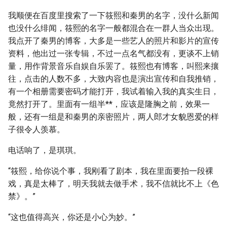
我顺便在百度里搜索了一下筱熙和秦男的名字，没什么新闻
也没什么绯闻，筱熙的名字一般都混合在一群人当众出现。
我点开了秦男的博客，大多是一些艺人的照片和影片的宣传
资料，他出过一张专辑，不过一点名气都没有，更谈不上销
量，用作背景音乐自娱自乐罢了。筱熙也有博客，叫熙来攘
往，点击的人数不多，大致内容也是演出宣传和自我推销，
有一个相册需要密码才能打开，我试着输入我的真实生日，
竟然打开了。里面有一组半**，应该是隆胸之前，效果一
般，还有一组是和秦男的亲密照片，两人郎才女貌恩爱的样
子很令人羡慕。
电话响了，是琪琪。
“筱熙，给你说个事，我刚看了剧本，我在里面要拍一段裸
戏，真是太棒了，明天我就去做手术，我不信就比不上《色
禁》。”
“这也值得高兴，你还是小心为妙。”