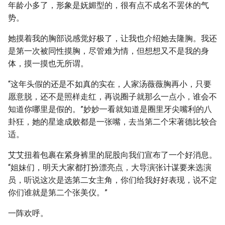
年龄小多了，形象是妩媚型的，很有点不成名不罢休的气
势。
她摸着我的胸部说感觉好极了，让我也介绍她去隆胸。我还
是第一次被同性摸胸，尽管难为情，但想想又不是我的身
体，摸一摸也无所谓。
“这年头假的还是不如真的实在，人家汤薇薇胸再小，只要
愿意脱，还不是照样走红，再说圈子就那么一点小，谁会不
知道你哪里是假的。”妙妙一看就知道是圈里牙尖嘴利的八
卦狂，她的星途成败都是一张嘴，去当第二个宋著德比较合
适。
艾艾扭着包裹在紧身裤里的屁股向我们宣布了一个好消息。
“姐妹们，明天大家都打扮漂亮点，大导演张计谋要来选演
员，听说这次是选第二女主角，你们给我好好表现，说不定
你们谁就是第二个张美仪。”
一阵欢呼。