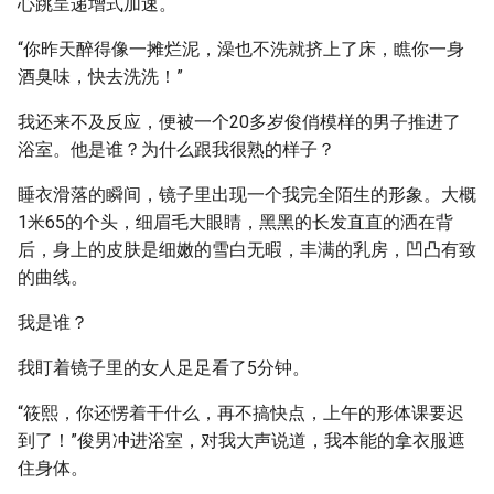
心跳呈递增式加速。
“你昨天醉得像一摊烂泥，澡也不洗就挤上了床，瞧你一身
酒臭味，快去洗洗！”
我还来不及反应，便被一个20多岁俊俏模样的男子推进了
浴室。他是谁？为什么跟我很熟的样子？
睡衣滑落的瞬间，镜子里出现一个我完全陌生的形象。大概
1米65的个头，细眉毛大眼睛，黑黑的长发直直的洒在背
后，身上的皮肤是细嫩的雪白无暇，丰满的乳房，凹凸有致
的曲线。
我是谁？
我盯着镜子里的女人足足看了5分钟。
“筱熙，你还愣着干什么，再不搞快点，上午的形体课要迟
到了！”俊男冲进浴室，对我大声说道，我本能的拿衣服遮
住身体。