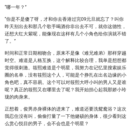
“哪一年？”
“你是不是傻了呀，才和你去香港过完09元旦就忘了？叫你
昨天别出去和那几个歌手喝酒你非出去不可，就你这德性，
还想大红大紫呢，能像现在这样有几个小角色给你演就不错
了。”
时间和正常日期相吻合，原来不是像《难兄难弟》那样穿越
时空。难道是人格互换，这个解释比较合理，我单是想想都
觉得很刺激。筱熙难道是个明星，我努力在记忆里搜索娱乐
圈的名单，没有筱熙这个人，可能是个挣扎在出名边缘的小
角色吧，真不容易。这个可以对筱熙大呼小叫的男人又是谁
呢？真正的筱熙又在哪里去了呢？我开始担心起我那娇小玲
珑的肉身来。
正想着，俊男赤身裸体的进来了，难道还要洗鸳鸯浴？这次
我忍住没有叫，偷偷打量了一下他健硕的身体，很少看到这
么赏心悦目的男子，会不会也是个明星？