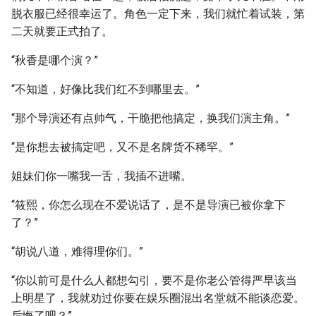
脱衣服已经很幸运了。角色一定下来，我们就忙着试装，第
二天就要正式拍了。
“秋香是哪个演？”
“不知道，好像比我们红不到哪里去。”
“那个导演还有点帅气，干脆把他搞定，换我们演主角。”
“是你想去被搞定吧，又不是名牌货不稀罕。”
姐妹们你一嘴我一舌，我插不进嘴。
“筱熙，你怎么现在不爱说话了，是不是导演已被你拿下
了？”
“胡说八道，难得理你们。”
“你以前可是什么人都想勾引，要不是你老公管得严早该当
上明星了，我就劝过你要在娱乐圈混出名堂就不能谈恋爱。
后悔了吧？”