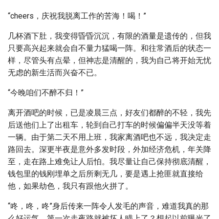
“cheers，庆祝我脱离工作的苦海！喝！”
几杯酒下肚，我变得昏昏沉沉，有限的酒量是遗传的，但我
只要高兴起来就会自不量力猛喝一阵。和往常酒后的状态一
样，尽管头有点晕，但神志是清醒的，我为自己将开始无忧
无虑的新生活而兴奋不已。
“今晚咱们不醉不归！”
离开酒吧的时候，已是凌晨三点，好友们都醉的不轻，我先
后送他们上了出租车，轮到自己打车的时候偏偏半天没等着
一辆。由于第二天不用上班，我家离酒吧也不远，我决定走
路回去。深更半夜是意外多发时段，外加经济危机，年关降
至，走在路上难免让人后怕。我尽量让自己保持彻底清醒，
钱包里的钱刚埋单之后所剩无几，要是遇上抢匪就直接给
他，如果劫色，我只有跟他火拼了。
“咚，咚，咚”身后传来一阵令人发毛的声音，难道我真的那
么好运气，第一次走夜路就被坏人瞄上了？想起以前曝光了