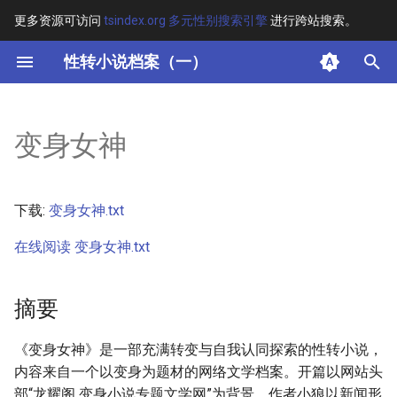
更多资源可访问
tsindex.org 多元性别搜索引擎
进行跨站搜索。
键
性转小说档案（一）
入
摘要
以
变身女神
开
其他信息
始
正文
下载:
变身女神.txt
搜
在线阅读 变身女神.txt
索
摘要
《变身女神》是一部充满转变与自我认同探索的性转小说，
内容来自一个以变身为题材的网络文学档案。开篇以网站头
部“龙耀阁 变身小说专题文学网”为背景，作者小狼以新闻形