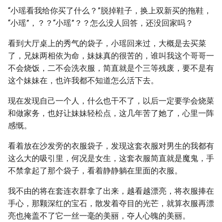
“小瑶看我给你买了什么？”脱掉鞋子，换上双新买的拖鞋，
“小瑶”，？？“小瑶”？？怎么没人回答，还没回家吗？
看到大厅桌上的秀气的袋子，小瑶回来过，大概是去买菜
了，兄妹两相依为命，妹妹真的很苦的，谁叫我这个哥哥一
不会烧饭，二不会洗衣服，简直就是个三等残废，要不是有
这个妹妹在，也许我都不知道怎么活下去。
现在发现自己一个人，什么也干不了，以后一定要学会烧菜
和做家务，也好让妹妹轻松点，这几年苦了她了，心里一阵
感慨。
看着放在沙发旁的衣服袋子，发现这套衣服对男生的我都有
这么大的吸引里，何况是女生，这套衣服简直就是魔鬼，手
不禁拿起了那个袋子，看着静静躺在里面的衣服。
我不由的将在套连衣群拿了出来，越看越漂亮，将衣服捧在
手心，那颗深红的宝石，散发着夺目的光芒，就算衣服再漂
亮也掩盖不了它一丝一毫的美丽，夺人心魄的美丽。