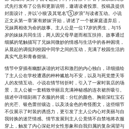
式先行发布了公告和更新说明，邀请读者投票、投稿及提供
封面设计，并以‘小狼’及其笔名“⑤岁浪”与读者互动。小说
正文从第一章‘家有娇妹’开始，讲述了一个被家庭遗弃后，
兄妹两相依为命的故事。主人公是一位17岁的男生，与15
岁的妹妹共同生活，两人因父母早逝而相互扶持。故事通过
细腻的笔触描写了兄妹间微妙的情感与生活中的各种困境，
从晨起的调侃到校园中同学之间的互动，充满了校园生活的
真实气息和青春烦恼。
情节中穿插有幽默诙谐的对话和激烈的内心独白，详细描绘
了主人公在学校遭遇的种种尴尬与不安，以及与死党楚天等
人的友情互动。小说在情节转折时，引入了一家时装店的场
景，主人公被一套精致华丽且充满神秘感的连衣裙所吸引。
描述中详细刻画了衣服的外观：分红的颜色、胸前深红宝石
的光芒、银色蕾丝镶边，以及淡金色的奇怪图文，这些细节
不仅展示了时装的诱惑力，更引发了主人公内心对美丽与自
我转换的迷茫情感。情节发展到主人公竟情不自禁地将衣服
穿上，触发了内心深处对女性形象和自我归属的复杂渴望与