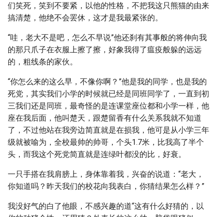
们笑死，笑到不要紧，以他的性格，不把我这只熊猫的由来
搞清楚，他绝不会罢休，这才是我最紧张的。
“哇，老大不是吧，怎么不早说”他还刹有其事般的将伸向我
的那只爪子在衣服上擦了擦，好象我得了瘟疫般躲的远远
的，粗线条的家伙。
“你怎么来的这么早，不像你啊？”他是我的同学，也是我的
死党，其实我们小学的时候就已经是同班同学了，一直到初
三我们还是同班，最奇怪的是连课堂座位都和小学一样，他
座在我后面，他叫楚天，跟楚留香有什么关系我就不知道
了，不过他站在我旁边简直就是在损我，他可是从小学三年
级就被喻为，全校最帅的帅哥，个头1.7米，比我高了半个
头，而我这个死党简直就是连绿叶都没的比，好衰。
一只手搭在我肩膀上，身体靠着我，兴奋的说道：“老大，
你知道吗？昨天我们的校花向我表白，你猜结果怎么样？”
我没好气的白了他眼，不感兴趣的道“这有什么好猜的，以