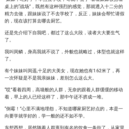
桌上的“战场”，既然有这种强烈的感觉，那就透入十二分的
精力去做，跟妹妹说了不去学校了，反正，妹妹会帮忙请假
的，现在该打算去哪去厨艺。
还是先介绍下自我吧，都过了这么大段，读者大大要生气
了。
我叫闵鳞，身高我就不说了，外貌也就略过，体型也就这样
了。
有个妹妹叫闵遥,十足的大美女，现在她也有1.62米了，再
一次怀疑是不是我亲妹妹，差别怎么这么大。
“哎”看着四周，高墙般的人群，无奈的跟着人群缓缓的移动
着，早上的人已经这样了，那中午还不挤成一堆。
“倒霉！”心里不满地埋怨，不知道哪家厨艺好点的，本是一
向要学就学好的，学一般的还不如不学。
东想西想，居然随着人群逛到有名的饮食一条街了，从家里