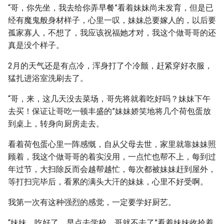
“哥，你先坐，我去给你弄早餐”看着妹妹尚未发育，但是已
经有魔鬼般身材样子，心里一叹，妹妹总要嫁人的，以后要
孤家寡人，不想了，我应该祝福她才对，我这个做哥哥的还
真是没个样子。
2月的天气还是有点冷，浑身打了个冷颤，赶紧穿好衣服，
猛扎进浴室洗刷去了。
“哥，来，这几天没去菜场，哥先将就着吃好吗？妹妹下午
去买！保证让哥吃一顿丰盛的”妹妹娇笑地将几个荷包蛋放
到桌上，转身向厨房走去。
看着荷包蛋心里一阵感慨，自从父母去世，家里就靠妹妹照
顾着，我这个做哥哥的着实没用，一点忙也帮不上，每到过
年过节，大扫除反而会越帮越忙，每次都被妹妹赶到屋外，
等打扫完毕后，看累的满头大汗的妹妹，心里不好受啊。
我第一次有这种强烈的感觉，一定要学好厨艺。
“妹妹，吃好了，早点去学校，哥就不去了”看着妹妹收拾着