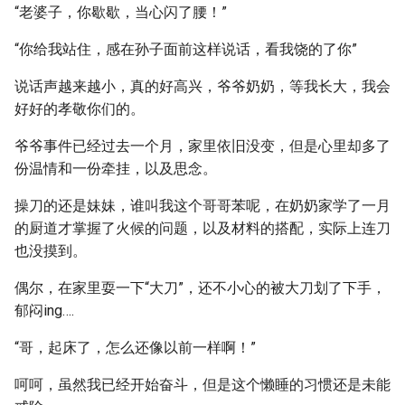
“老婆子，你歇歇，当心闪了腰！”
“你给我站住，感在孙子面前这样说话，看我饶的了你”
说话声越来越小，真的好高兴，爷爷奶奶，等我长大，我会
好好的孝敬你们的。
爷爷事件已经过去一个月，家里依旧没变，但是心里却多了
份温情和一份牵挂，以及思念。
操刀的还是妹妹，谁叫我这个哥哥苯呢，在奶奶家学了一月
的厨道才掌握了火候的问题，以及材料的搭配，实际上连刀
也没摸到。
偶尔，在家里耍一下“大刀”，还不小心的被大刀划了下手，
郁闷ing….
“哥，起床了，怎么还像以前一样啊！”
呵呵，虽然我已经开始奋斗，但是这个懒睡的习惯还是未能