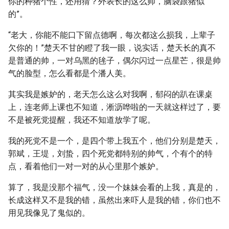
你的种猪个性，还用猜？外表长的这么帅，脑袋跟猪似
的”。
“老大，你能不能口下留点德啊，每次都这么损我，上辈子
欠你的！”楚天不甘的瞪了我一眼，说实话，楚天长的真不
是普通的帅，一对乌黑的毪子，偶尔闪过一点星芒，很是帅
气的脸型，怎么看都是个潘人美。
其实我是嫉妒的，老天怎么这么对我啊，郁闷的趴在课桌
上，连老师上课也不知道，淅沥哗啦的一天就这样过了，要
不是被死党提醒，我还不知道放学了呢。
我的死党不是一个，是四个带上我五个，他们分别是楚天，
郭斌，王堤，刘蛰，四个死党都特别的帅气，个有个的特
点，看着他们一对一对的从心里那个嫉妒。
算了，我是没那个福气，没一个妹妹会看的上我，真是的，
长成这样又不是我的错，虽然出来吓人是我的错，你们也不
用见我像见了鬼似的。