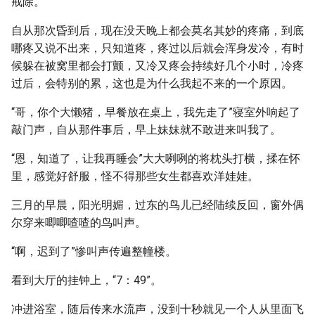
戒除。
自从那次昏到后，现在没天晚上都会莫名其妙的疼痛，到底
哪疼又说不出来，只知道疼，疼过以后就会浑身发冷，有时
候躲在被窝里都会打颤，又冷又疼会持续好几个小时，冷疼
过后，会特别的累，这也是为什么我起不来的一个原因。
“哥，你个大懒猪，早餐放在桌上，我先走了”寝室外响起了
敲门声，自从那件事后，早上妹妹就不敢进来叫我了。
“恩，知道了，让我再睡会”大大咧咧的将枕头打横，揉在怀
里，感觉好舒服，怪不得那些女生都喜欢洋娃娃。
三月的早晨，阳光明媚，过东的鸟儿已经陆续反回，窗外偶
尔穿来唧唧喳喳的鸟叫声。
“啊，迟到了”惨叫声传遍整幢楼。
看到大厅的挂钟上，“7：49”。
冲进浴室，随后传来水流声，没到十秒就见一个人从里面飞