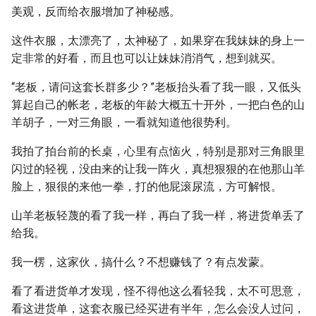
美观，反而给衣服增加了神秘感。
这件衣服，太漂亮了，太神秘了，如果穿在我妹妹的身上一
定非常的好看，而且也可以让妹妹消消气，想到就买。
“老板，请问这套长群多少？”老板抬头看了我一眼，又低头
算起自己的帐老，老板的年龄大概五十开外，一把白色的山
羊胡子，一对三角眼，一看就知道他很势利。
我拍了拍台前的长桌，心里有点恼火，特别是那对三角眼里
闪过的轻视，没由来的让我一阵火，真想狠狠的在他那山羊
脸上，狠很的来他一拳，打的他屁滚尿流，方可解恨。
山羊老板轻蔑的看了我一样，再白了我一样，将进货单丢了
给我。
我一楞，这家伙，搞什么？不想赚钱了？有点发蒙。
看了看进货单才发现，怪不得他这么看轻我，太不可思意，
看这进货单，这套衣服已经买进有半年，怎么会没人过问，