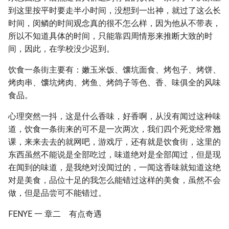
到这里按平时要走半小时间，没想到一出神，就过了这么长
时间，闵鳞的时间观念真的很不怎么样，因为他从不带表，
所以不知道具体的时间，只能靠四周情形来推断大致的时
间，因此，在学校没少迟到。
饮食一条街主要有：嫩玉米饭、馕坑面食、烤包子、烤饼、
烤肉串、馕坑烤肉、烤鱼、烤鸽子等色、香、味俱全的风味
食品。
心理突然一抖，这是什么香味，好香啊，从没有闻过这种味
道，饮食一条街来的可不是一次两次，我们四个死党经常翘
课，来来去去的就网吧，游戏厅，还有就是饮食街，这里的
东西虽然不能说是全部吃过，味道绝对是全部闻过，但是现
在闻到的味道，是我绝对没闻过的，一闻这香味就知道这绝
对是美食，品位十足的我怎么能错过这样的美食，虽然不会
做，但是品尝可不能错过。
FENYE 一 章二 有点奇遇