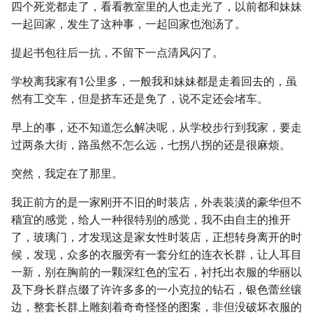
四个死党都走了，看看教室里的人也走光了，以前都和妹妹
一起回家，发生了这种事，一起回家也泡汤了。
提起书包往后一抗，不留下一点清风闪了。
学校离我家有1公里多，一般我和妹妹都是走着回去的，虽
然有工交车，但是挤车还是免了，说不定还会堵车。
早上的事，还不知道怎么解决呢，从学校步行到我家，要走
过两条大街，路虽然不怎么远，七拐八拐的还是很麻烦。
突然，我定在了那里。
我正前方的是一家刚开不旧的时装店，外表装潢的豪华但不
穑宜的感觉，给人一种很特别的感觉，我不由自主的推开
了，玻璃门，才发现这是家女性时装店，正想转身离开的时
候，发现，众多的衣服旁有一套分红的连衣长群，让人耳目
一新，别在胸前的一颗深红色的宝石，衬托出衣服的华丽以
及下身长群点缀了许许多多的一小克拉的钻石，银色蕾丝镶
边，整套长群上雕刻着奇奇怪怪的图案，非但没破坏衣服的