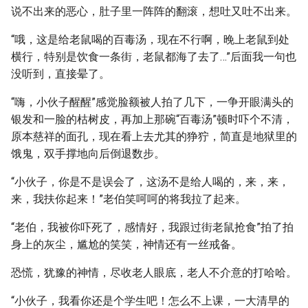
说不出来的恶心，肚子里一阵阵的翻滚，想吐又吐不出来。
“哦，这是给老鼠喝的百毒汤，现在不行啊，晚上老鼠到处
横行，特别是饮食一条街，老鼠都海了去了…”后面我一句也
没听到，直接晕了。
“嗨，小伙子醒醒”感觉脸额被人拍了几下，一争开眼满头的
银发和一脸的枯树皮，再加上那碗“百毒汤”顿时吓个不清，
原本慈祥的面孔，现在看上去尤其的狰狞，简直是地狱里的
饿鬼，双手撑地向后倒退数步。
“小伙子，你是不是误会了，这汤不是给人喝的，来，来，
来，我扶你起来！”老伯笑呵呵的将我拉了起来。
“老伯，我被你吓死了，感情好，我跟过街老鼠抢食”拍了拍
身上的灰尘，尴尬的笑笑，神情还有一丝戒备。
恐慌，犹豫的神情，尽收老人眼底，老人不介意的打哈哈。
“小伙子，我看你还是个学生吧！怎么不上课，一大清早的