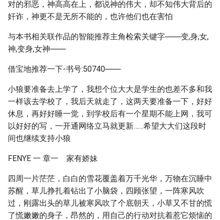
对的邪恶，神高高在上，都说神的伟大，却不知伟大背后的
奸诈，神更不是无所不能的，也许他们也在害怕
与本书相关联作品的智能推荐主角检索关键字――变,身,女,
神,变身,女神――
借宝地推荐一下-书号:50740――
小狼要准备去上学了，我想个位大大是学生的也差不多和我
一样该去学校了，我后天就走了，这两天要准备一下，好好
休息，再好好睡一觉，到学校后有一个星期不能上网，我可
以好好的写，一开通网络立马就更新……希望大大们这段时
间也继续支持小狼
FENYE 一 章一 家有娇妹
四周一片茫茫，白白的雪花覆盖着万千光华，万物在沉睡中
苏醒，草儿挣扎着钻出了小脑袋，四顾张望，一阵寒风吹
过，刚露出头的草儿被寒风吹了个底朝天，小草又不甘的慌
了慌嫩嫩的身子，昂然的，用自己的行动对抗着惹它烦恼的