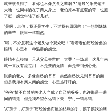
就来饮食街了，看你也不像贪食之辈啊？”清晨的阳光铺洒
大地，也同样洒在了两人身上，老伯原本有点驼的背，也挺
了挺，感觉年轻了好几岁。
“是啊，老伯，我还是学生，不过我有原因的！”一想到妹妹
的辛苦，眼里一丝黯然。
“哦，不介意我这个老头做个观众吧！”看着老伯历经沧桑的
眼睛，心里有一种温馨的感觉。
眼睛有点模糊，只从父母去世时，大哭了一场后，这几年来
就一直没有流过泪，不是变的无情，而是未到伤心处。
眼前的老人，多像自己的爷爷，虽然自己没见到爷爷的面，
但是我却有亲人间的感觉，心里热呼呼的。
“爷爷”情不自禁的将老人当成了自己的爷爷，也许那是一瞬
间的错觉，但是我希望永远错下去，宁可一错再错。
“好孩子，好孩子”历经沧桑而显的枯燥的手，摸了摸我的脑