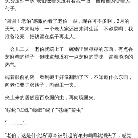
免费送你一碗”老伯低着头没有看我一眼，自顾自的使着大
勺子。
“谢谢！老伯”感激的看了老伯一眼，现在可不多啊，2月的
天气，本来就冷，一个老人家还出来讨生活，不容易啊，我
准备吃完，把钱留在桌子再走人。
一会儿工夫，老伯就端上了一碗锅里黑糊糊的东西，有点香
芝麻糊的样子，但味道却没有一点芝麻的香味，冒着淡淡的
热气。
端着眼前的碗，看到碗里好像翻动了下，不知道什么东西，
向老伯要了双筷子，向碗里一夹。
夹上来的居然是百条腿的虫，再向碗里夹。
“蜈蚣”“蜘蛛”“蟑螂”“蝎子”“苍蝇”“菜虫”
“…………….”。
“老伯，这是什么汤”原本被引起的谗虫瞬间就消失了，感觉