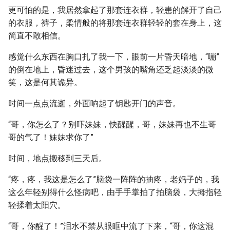
更可怕的是，我居然拿起了那套连衣群，轻患的解开了自己
的衣服，裤子，柔情般的将那套连衣群轻轻的套在身上，这
简直不敢相信。
感觉什么东西在胸口扎了我一下，眼前一片昏天暗地，“嘣”
的倒在地上，昏迷过去，这个男孩的嘴角还乏起淡淡的微
笑，这是何其诡异。
时间一点点流逝，外面响起了钥匙开门的声音。
“哥，你怎么了？别吓妹妹，快醒醒，哥，妹妹再也不生哥
哥的气了！妹妹求你了”
时间，地点搬移到三天后。
“疼，疼，我这是怎么了”脑袋一阵阵的抽疼，老妈子的，我
这么年轻别得什么怪病吧，由手手掌拍了拍脑袋，大拇指轻
轻揉着太阳穴。
“哥，你醒了！”泪水不禁从眼眶中流了下来，“哥，你这混