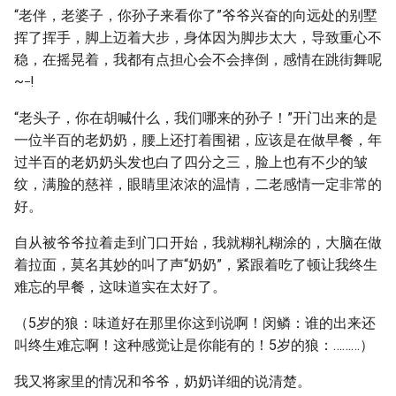
“老伴，老婆子，你孙子来看你了”爷爷兴奋的向远处的别墅
挥了挥手，脚上迈着大步，身体因为脚步太大，导致重心不
稳，在摇晃着，我都有点担心会不会摔倒，感情在跳街舞呢
_
~
!
“老头子，你在胡喊什么，我们哪来的孙子！”开门出来的是
一位半百的老奶奶，腰上还打着围裙，应该是在做早餐，年
过半百的老奶奶头发也白了四分之三，脸上也有不少的皱
纹，满脸的慈祥，眼睛里浓浓的温情，二老感情一定非常的
好。
自从被爷爷拉着走到门口开始，我就糊礼糊涂的，大脑在做
着拉面，莫名其妙的叫了声“奶奶”，紧跟着吃了顿让我终生
难忘的早餐，这味道实在太好了。
（5岁的狼：味道好在那里你这到说啊！闵鳞：谁的出来还
叫终生难忘啊！这种感觉让是你能有的！5岁的狼：………）
我又将家里的情况和爷爷，奶奶详细的说清楚。