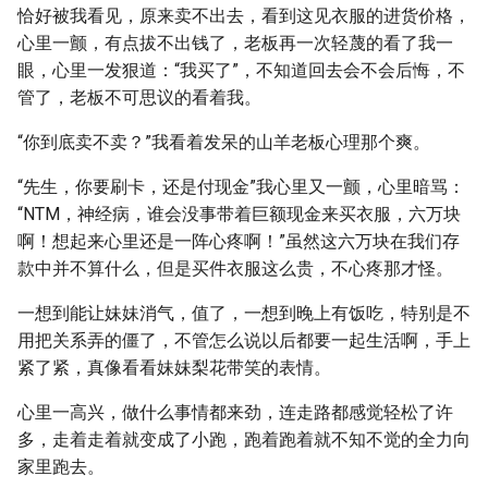
恰好被我看见，原来卖不出去，看到这见衣服的进货价格，
心里一颤，有点拔不出钱了，老板再一次轻蔑的看了我一
眼，心里一发狠道：“我买了”，不知道回去会不会后悔，不
管了，老板不可思议的看着我。
“你到底卖不卖？”我看着发呆的山羊老板心理那个爽。
“先生，你要刷卡，还是付现金”我心里又一颤，心里暗骂：
“NTM，神经病，谁会没事带着巨额现金来买衣服，六万块
啊！想起来心里还是一阵心疼啊！”虽然这六万块在我们存
款中并不算什么，但是买件衣服这么贵，不心疼那才怪。
一想到能让妹妹消气，值了，一想到晚上有饭吃，特别是不
用把关系弄的僵了，不管怎么说以后都要一起生活啊，手上
紧了紧，真像看看妹妹梨花带笑的表情。
心里一高兴，做什么事情都来劲，连走路都感觉轻松了许
多，走着走着就变成了小跑，跑着跑着就不知不觉的全力向
家里跑去。