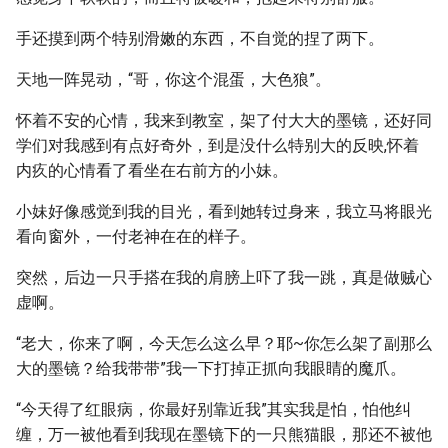
手还摸到两个特别滑嫩的东西，不自觉的捏了两下。
天地一阵晃动，“哥，你这个混蛋，大色狼”。
怀着不安的心情，我来到教室，架了付大大的墨镜，还好同
学们对我感到有点好奇外，到是没什么特别大的反映,怀着
内疚的心情看了看坐在右前方的小妹。
小妹好像感觉到我的目光，看到她转过身来，我立马将眼光
看向窗外，一付老神在在的样子。
突然，后边一只手搭在我的肩膀上吓了我一跳，真是做贼心
虚啊。
“老大，你来了啊，今天怎么这么早？耶~你怎么架了副那么
大的墨镜？给我带带”我一下打掉正抓向我眼睛的魔爪。
“今天得了红眼病，你最好别靠近我”其实我是怕，怕他纠
缠，万一被他看到我现在墨镜下的一只熊猫眼，那还不被他