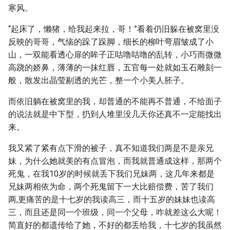
寒风。
“起床了，懒猪，给我起来拉，哥！”看着仍旧躲在被窝里没
反映的哥哥，气恼的跺了跺脚，细长的柳叶弯眉皱成了小
山，一双能看透心扉的眸子正咕噜咕噜的乱转，小巧而微微
高跷的娇鼻，薄薄的一抹红唇，五官每一处就如玉石雕刻一
般，散发出晶莹剔透的光芒，整一个小美人胚子。
而依旧躺在被窝里的我，却普通的不能再不普通，不给面子
的说法就是中下型，扔到人堆里没几天你还真不一定能找出
来。
我又紧了紧有点下滑的被子，真不知道我们两是不是亲兄
妹，为什么她就美的有点冒泡，而我就普通成这样，那两个
死鬼，在我10岁的时候就丢下我们兄妹两，这几年来都是
兄妹两相依为命，两个死鬼留下一大比赔偿费，苦了我们
两,更痛苦的是十七岁的我读高三，而十五岁的妹妹也读高
三，而且还是同一个班级，同一个父母，咋就差这么大呢！
简直好的都遗传给了她，不好的都丢给我，十七岁的我虽然