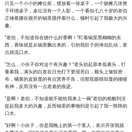
只见一个小小的摊位前，摆放着一张桌子，一个烧摊几张凳
子环绕桌子，桌位没有一个人影，一个看似七八十岁的老伯
正锤着腰在烧开的锅里搅拌着什么，顿时引起了我极大的兴
趣。
“老伯，不知道你在烧什么好香啊！”盯着锅里黑糊糊的东
西，香味就是从锅里飘出来的，引的我肚子的谗虫乱动，差
点就流口水。
“怎么，小伙子你对这个有兴趣？”老头抬起原本低着头，打
量着我，满头的白发在日光灯下更现苍白，额头上皱纹密
布，橘黄的皮肤显的有点营养不良，但那双眼睛却显的瞳瞳
有神，反而没有一点老者的痕迹。
“是啊！老伯，不知道能不能给我来上一碗”老伯的相貌到没
提起我多大的兴趣，反而锅里的事物到是引起了我一阵阵的
口水。
“好啊！小伙子，你是我晚上的第一个客人，表示开张我就