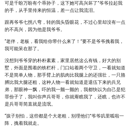
可是千盼万盼有个乖孙子，这下她可高兴坏了”爷爷拉起我
的手，从手里传来的恒温，差一点让我流泪。
跟再爷爷七拐八弯，转的我头昏眼花，不过心里却没有一点
的不高兴，因为他是我爷爷。
“老伴，老板，看我给你带什么来了！”要不是爷爷拽着我，
我可能呆在那了。
没想到爷爷穿的朴朴素素，家里居然这么有钱，好大的别
墅，外面是围着的铁栏杆，门口站着两个守卫，一看就知道
不是简单人物，那手臂上的肌肉比我腿上的还强壮，一只胳
膊比我大腿还粗，这种人物一看就知道是退伍下来的兵兄
弟，那眼神一飘，吓的我一颤一颤的，我都快以为自己是犯
罪份子了，我叫你声兵哥哥，你就甭瞧我了，还瞧，也许不
是兵哥哥简直就是流氓。
“孩子别怕，这些都是个大老粗，别理他们”爷爷叽里呱啦一
阵，拽着我就走。