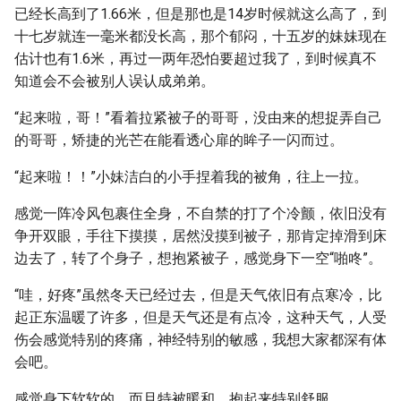
已经长高到了1.66米，但是那也是14岁时候就这么高了，到
十七岁就连一毫米都没长高，那个郁闷，十五岁的妹妹现在
估计也有1.6米，再过一两年恐怕要超过我了，到时候真不
知道会不会被别人误认成弟弟。
“起来啦，哥！”看着拉紧被子的哥哥，没由来的想捉弄自己
的哥哥，矫捷的光芒在能看透心扉的眸子一闪而过。
“起来啦！！”小妹洁白的小手捏着我的被角，往上一拉。
感觉一阵冷风包裹住全身，不自禁的打了个冷颤，依旧没有
争开双眼，手往下摸摸，居然没摸到被子，那肯定掉滑到床
边去了，转了个身子，想抱紧被子，感觉身下一空“啪咚”。
“哇，好疼”虽然冬天已经过去，但是天气依旧有点寒冷，比
起正东温暖了许多，但是天气还是有点冷，这种天气，人受
伤会感觉特别的疼痛，神经特别的敏感，我想大家都深有体
会吧。
感觉身下软软的，而且特被暖和，抱起来特别舒服。