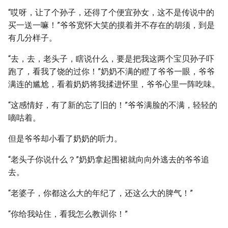
“哎呀，让了个孙子，还得了个便宜孙女，这不是传说中的
买一送一嘛！”爷爷宽怀大笑的摸着并不存在的胡须，到是
有几分样子。
“去，去，老头子，瞎说什么，要是把我这两个宝贝孙子吓
跑了，看我了饶的过你！”奶奶不满的瞪了爷爷一眼，爷爷
满连的尴尬，看着奶奶将我揉进怀里，爷爷心里一阵吃味。
“这感情好，有了新的忘了旧的！”爷爷满脸的不满，轻轻的
嘀咕着。
但是爷爷却小看了奶奶的听力。
“老头子你说什么？”奶奶拿起围裙就向向外逃去的爷爷追
去。
“老婆子，你都这么大的年纪了，还这么大的脾气！”
“你给我站住，看我怎么教训你！”