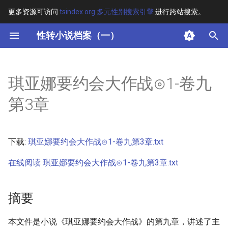
更多资源可访问
tsindex.org 多元性别搜索引擎
进行跨站搜索。
键
性转小说档案（一）
入
摘要
以
琪亚娜要约会大作战⊙1-卷九
开
其他信息 [Processed Page
第3章
Metadata]
始
搜
正文
下载:
琪亚娜要约会大作战⊙1-卷九第3章.txt
索
在线阅读 琪亚娜要约会大作战⊙1-卷九第3章.txt
摘要
本文件是小说《琪亚娜要约会大作战》的第九章，讲述了主