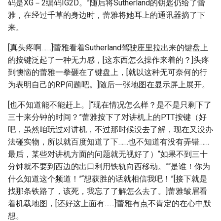
码是XG－2编码IG2D。”随后将Sutherland的钥匙仍给了蕾
雅，在经过千草的身边时，蕾雅将她耳上的通讯器摘了下
来。
[真头疼啊……]蕾雅看着Sutherland驾驶座里拉出来的键盘上
的按键泛起了一种无力感，[这东西怎么操作来着的？]头疼
到懊恼的蕾雅一拳砸在了键盘上，[就以这种无可奈何的行
为表明自己的RP问题吧。]随后一张地图在显示屏上展开。
[也不知道能不能赶上。]“现在情况怎么样？是不是只剩下了
三十来分钟的时间？”蕾雅按下了对讲机上的PTT按键（好
吧，虽然咱玩过对讲机，不过那时候没去了解，现在又没办
法碰实物，所以就百度知道了下……也不知道有没有弄错……
最后，某些对讲机方面的问题就无视好了）“如果不到三十
分钟就不要到西边的出口利用铁轨向西移动。”“是谁！你为
什么知道这个频道！”“想获胜的话就相信我吧！”[接下就是
找那条铁路了，该死，我忘了了解怎么去了。]蕾雅皱眉看
着机载地图，[还好这上面有……]蕾雅有点不肯定的在心中默
想。