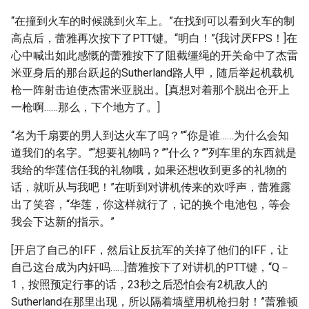
“在撞到火车的时候跳到火车上。”在找到可以看到火车的制
高点后，蕾雅再次按下了PTT键。“明白！”{我讨厌FPS！]在
心中喊出如此感慨的蕾雅按下了阻截缰绳的开关命中了杰雷
米亚身后的那台跃起的Sutherland路人甲，随后举起机载机
枪一阵射击迫使杰雷米亚脱出。[真想对着那个脱出仓开上
一枪啊……那么，下个地方了。]
“名为千扇要的男人到达火车了吗？”“你是谁……为什么会知
道我们的名字。”“想要礼物吗？”“什么？”“列车里的东西就是
我给的华莲信任我的礼物哦，如果还想收到更多的礼物的
话，就听从与我吧！”在听到对讲机传来的欢呼声，蕾雅露
出了笑容，“华莲，你这样就行了，记的换个电池包，等会
我会下达新的指示。”
[开启了自己的IFF，然后让反抗军的关掉了他们的IFF，让
自己这台成为内奸吗……]蕾雅按下了对讲机的PTT键，“Q－
1，按照预定行事的话，23秒之后恐怕会有2机敌人的
Sutherland在那里出现，所以隔着墙壁用机枪扫射！”蕾雅顿