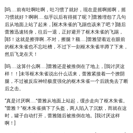
[呜……前有吐啊吐啊，吐习惯了就好，现在是摇啊摇啊，摇
习惯就好？啊咧……似乎以后有得摇了呢？]蕾雅埋怨了几句
后从地面上站了起来，[枢木朱雀的飞踢也该来了吧？]随后
蕾雅迅速转身，往后一退，正好避开了枢木朱雀的飞踢，
[耶！这就是擦弹啊…不对，擦腿？额……]蕾雅望着近在眼前
的枢木朱雀也不忘吐槽，不过下一刻枢木朱雀半蹲了下来，
然后飞龙在天！
[呜……这算什么啊……]蕾雅还是被推倒在了地上，[我讨厌这
样！！]未等枢木朱雀说出什么话来，蕾雅紧接着一个撩阴
腿，不过被反应神经极度强化的枢木朱雀一个后跳免去了断
后之击。
“真是讨厌啊……”蕾雅从地面上站起，缓步走向了枢木朱雀。
“蕾雅？”枢木朱雀摘下了头盔，两人陷入了沉默，而就在这
时，罐子自动打开，蕾雅随后被推倒在地。[我讨厌这样
啊！]