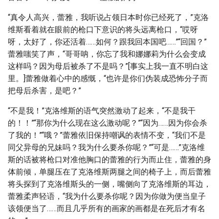
“真令人高兴，蕾雅，我听说占领日本时你已经死了，”克洛
维斯看着就在眼前的枪口下意识的将头远离枪口，“哎呀
呀，太好了，你还活着……如何？跟我回本国吧……”“回国？”
蕾雅嗤笑了声，“哥哥呐，你忘了我和娜娜莉为什么会变成
这样吗？因为母后被杀了不是吗？”[事实上我一直不明白这
里。]蕾雅做着心中的感慨，“也许是你们伪装成恐怖分子而
把母后杀害，是吧？”
“不是我！”克洛维斯的语气突然激动了起来，“不是我干
的！！”“那你为什么现在这么激动呢？”“因为……因为你会杀
了我的！”“哦？”蕾雅依旧保持嘲讽的表情不变，“我们不是
同父异母的兄妹吗？我为什么要杀你呢？”“可是……”克洛维
斯的话被将枪口对准他胸口的蕾雅的行为而止住，蕾雅的身
体前倾，单腿压在了克洛维斯两腿之间的椅子上，而后蕾雅
将头探到了克洛维斯头的一侧，嘴侧向了克洛维斯的耳边，
蕾雅柔声轻语，“我为什么要杀你呢？因为你做为便当皇子
该领便当了……而且几乎所有的画家的画都是在死后才有名