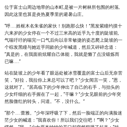
位于富士山周边地带的山本町,是被一片树林所包围的村落,
因此这里也算是炎热夏季里的避暑山庄。
“呼……姓枢木名朱雀的家伙！别跑那么快！”黑发紫瞳约摸十
六来岁的少女停在一个不过三米高的近乎九十度的陡坡前,
气喘吁吁的喘完一口气后向以非常敏捷的姿态爬上陡坡的一
个棕发黑瞳与她近乎同龄的少年喊道，然后又碎碎念道：
“真是的，在我面前炫耀自己体能，我就是懒了点没锻炼而
已嘛……”
站在陡坡上的少年看了眼远处被冰雪覆盖的富士山后无奈苦
笑，“好拉，我拉你上来总可以了吧？”少女闻言一笑，“恩，
这就对了。”居高临下的少年伸出了自己的右手，与抬头的
少女纤细的右手握在了一起，“干嘛？”少女见眼前的少年突
然脸微红的转头，问道。“不，没什么。”
“那个……蕾雅。”少年深呼吸了下，然后一脸端正的向满脸迷
茫少女的喊道：“我喜欢你！所以我们交往吧！”“啊？”少女