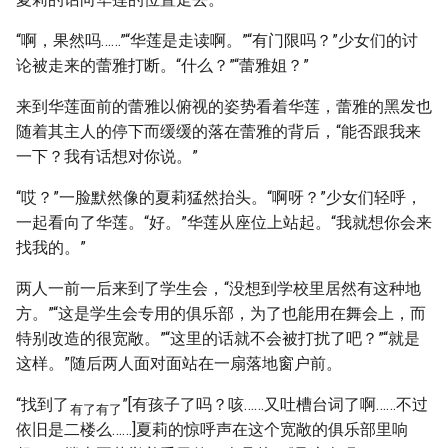
“啊，果然吗……”“华莲是走读啊。”“有门限吗？”少女们的讨
论被走来的蕾雅打断。“什么？”“蕾雅姐？”
来到华莲面前的蕾雅以俯视的姿势看着华莲，蕾雅的黑发也
随着其主人的停下而缓缓的落在蕾雅的背后，“能否跟我来
一下？我有话想对你说。”
“哎？”一脸默然像的夏莉猛然抬头。“啊呀？”少女们轻呼，
一起看向了华莲。“好。”华莲从座位上站起。“我就想你会来
找我的。”
两人一前一后来到了学生会，“没想到学校里居然有这种地
方。”“这是学生会专用的俱乐部，为了也能用在舞会上，而
特别改造的很宽敞。”“这里的话就不会被打扰了吧？”“就是
这样。”随后两人面对面站在一扇落地窗户前。
“找到了
”[有孩子了吗？咳……又吐槽台词了啊……不过
有了有了
依旧是二楼么……]夏莉的惊呼声在这个宽敞的俱乐部里响