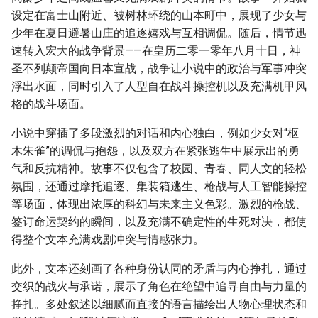
设定在富士山附近、被树林环绕的山本町中，展现了少女与
少年在夏日避暑山庄的追逐嬉戏与互相调侃。随后，情节迅
速转入宏大的战争背景——在皇历二零一零年八月十日，神
圣不列颠帝国向日本宣战，战争让小说中的政治与军事冲突
浮出水面，同时引入了人型自在战斗操控机以及充满机甲风
格的战斗场面。
小说中穿插了多段激烈的对话和内心独白，例如少女对“枢
木朱雀”的调侃与抱怨，以及双方在紧张逃生中展示出的勇
气和反抗精神。故事不仅包含了校园、青春、同人文的轻松
氛围，还通过摩托追逐、集装箱逃生、枪战与人工智能操控
等场面，体现出浓厚的科幻与未来主义色彩。激烈的枪战、
签订命运契约的瞬间，以及充满不确定性的生死对决，都使
得整个文本充满戏剧冲突与情感张力。
此外，文本还刻画了各种身份认同的矛盾与内心挣扎，通过
交织的战火与承诺，展示了角色在绝望中追寻自由与力量的
挣扎。多处叙述以细腻而直接的语言描绘出人物心理状态和