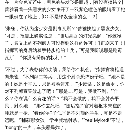
在一片金色光芒中，黑色的头发飞扬而起，[有没有搞错？]
蕾雅看着一头黑发的少女睁开了一双紫色瞳色的眼睛看了她
一眼倒在了地上，[C.C不是绿发金瞳的么！？]
“朱雀，你认为这少女是剧毒瓦斯？”蕾雅扶起了黑发少女。
“可是，报告上确实说是……”随后高瓦的灯光亮起，“你这猴
子，名义上的不列颠人可没得到这样的许可！”[正剧来了！]
指挥官的身后站着手持步枪的士兵，“可是我听说那是剧毒
瓦斯……”“你没有辩解的权利！”
“不过，为了表彰你的功绩，我给你个机会。”指挥官将枪递
向朱雀，“不列颠二等兵，用这个射杀恐怖份子吧。”“她不是
的！她是个平民，只是被卷进来……”“少废话，这是命令，你
对不列颠宣誓效忠了吧！”“那是……可是，我做不到。”“什
么？你在说什么有趣的话？”“我不会做的，我不会射杀平
民，射杀她……”“那你去死吧。”随后指挥官对着枢木朱雀的
腰就是一枪。“看你的样子似乎是不列颠的学生，真是不走
运呢。”“捕获那女孩，学生就地射杀。”“Yes!Mylord!”不过，
“bong”的一声，车头厢爆炸了。