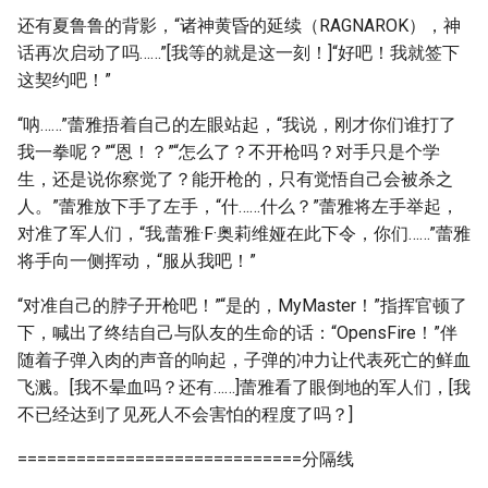
还有夏鲁鲁的背影，“诸神黄昏的延续（RAGNAROK），神
话再次启动了吗……”[我等的就是这一刻！]“好吧！我就签下
这契约吧！”
“呐……”蕾雅捂着自己的左眼站起，“我说，刚才你们谁打了
我一拳呢？”“恩！？”“怎么了？不开枪吗？对手只是个学
生，还是说你察觉了？能开枪的，只有觉悟自己会被杀之
人。”蕾雅放下手了左手，“什……什么？”蕾雅将左手举起，
对准了军人们，“我,蕾雅·F·奥莉维娅在此下令，你们……”蕾雅
将手向一侧挥动，“服从我吧！”
“对准自己的脖子开枪吧！”“是的，MyMaster！”指挥官顿了
下，喊出了终结自己与队友的生命的话：“OpensFire！”伴
随着子弹入肉的声音的响起，子弹的冲力让代表死亡的鲜血
飞溅。[我不晕血吗？还有……]蕾雅看了眼倒地的军人们，[我
不已经达到了见死人不会害怕的程度了吗？]
=============================分隔线