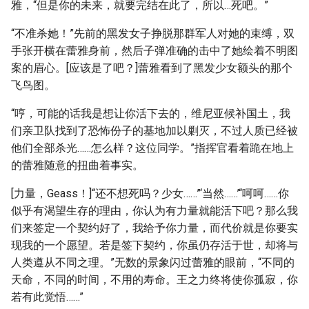
雅，“但是你的未来，就要完结在此了，所以…死吧。”
“不准杀她！”先前的黑发女子挣脱那群军人对她的束缚，双
手张开横在蕾雅身前，然后子弹准确的击中了她绘着不明图
案的眉心。[应该是了吧？]蕾雅看到了黑发少女额头的那个
飞鸟图。
“哼，可能的话我是想让你活下去的，维尼亚候补国土，我
们亲卫队找到了恐怖份子的基地加以剿灭，不过人质已经被
他们全部杀光……怎么样？这位同学。”指挥官看着跪在地上
的蕾雅随意的扭曲着事实。
[力量，Geass！]“还不想死吗？少女……”‘当然……’“呵呵……你
似乎有渴望生存的理由，你认为有力量就能活下吧？那么我
们来签定一个契约好了，我给予你力量，而代价就是你要实
现我的一个愿望。若是签下契约，你虽仍存活于世，却将与
人类遵从不同之理。”无数的景象闪过蕾雅的眼前，“不同的
天命，不同的时间，不用的寿命。王之力终将使你孤寂，你
若有此觉悟……”