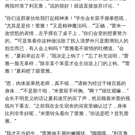
拇指对准了利瓦鲁，“说的很好！就该直接放弃讨论。”
“你们这群家伙给我打起精神来！”学生会长双手握拳怒吼，
“尤其是是你！蕾雅！”“又是精神魔法吗……”“正确，”蕾米一
改愤怒的表情，左手撑在了桌子上，“你们会变的想要努力
的。”“可是靠着你这种做法除了扰人清梦外只是图增别人的
怨念而已，有人会上钩吗？”蕾雅毫不留情的吐槽道。“会
长，”夏莉举起左手，“我决定上钩了！”“忘了补充说明，”蕾
雅一脸无辜样，“除非某个笨蛋才会主动送上门的上钩。”“蕾
雅！”夏莉瞪了眼蕾雅。
“恩，肉体派果然老师，真不错……”“请称为经过千锤百炼的
身体……”“不是那个啦，”米蕾双手环胸。“啊？”“很壮观嘛……”
会长不明意义的话让夏莉迷茫的应了声，然后顺着米蕾的视
线向下看去。“之前我在女生宿舍的浴室里确认过了，身体
比列非常好呢，”米蕾转头看向了蕾雅，“你说是吧？贫乳蕾
雅。”
“我才不当奶牛，”蕾雅做不屑的撇嘴状。“哦哦哦……”利瓦鲁