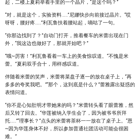
起，二楼上夏莉举着手里的一个晶片，“是这个吗？”
“对，就是这个，实验资料……”尼娜快步向前接过晶片。“哎
呀呀，腰好疼……”利瓦鲁扶着腰站起，嘀咕了一句。
“你那边找到了？”自动门打开，推着餐车的米蕾出现在门
外，“我这边也做好了，那就开始吧？”
“哦~厉害！”利瓦鲁看着一车上的美食惊叹道。“不愧是米
蕾。”夏莉双手合十，用样感叹道。
伴随着米蕾的笑声，米蕾将菜盘子逐一的放在桌子上，“再
多多的夸奖我吧。”“那个，这到底是什么？”蕾雅露出疑惑的
表情问道。
“你不是心知肚明才带她来的吗？”米蕾转头看了眼蕾雅，然
后又转了回去。“华莲被纳入学生会了，因为被爷爷所拜
托……”“理事长？”点头的米蕾将茶杯一一放在了桌子上。“恩
~因为华莲身体不好，所以参加普通社团活动可能会很困
难。”