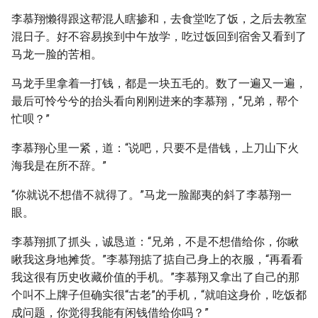
李慕翔懒得跟这帮混人瞎掺和，去食堂吃了饭，之后去教室
混日子。好不容易挨到中午放学，吃过饭回到宿舍又看到了
马龙一脸的苦相。
马龙手里拿着一打钱，都是一块五毛的。数了一遍又一遍，
最后可怜兮兮的抬头看向刚刚进来的李慕翔，“兄弟，帮个
忙呗？”
李慕翔心里一紧，道：“说吧，只要不是借钱，上刀山下火
海我是在所不辞。”
“你就说不想借不就得了。”马龙一脸鄙夷的斜了李慕翔一
眼。
李慕翔抓了抓头，诚恳道：“兄弟，不是不想借给你，你瞅
瞅我这身地摊货。”李慕翔掂了掂自己身上的衣服，“再看看
我这很有历史收藏价值的手机。”李慕翔又拿出了自己的那
个叫不上牌子但确实很“古老”的手机，“就咱这身价，吃饭都
成问题，你觉得我能有闲钱借给你吗？”