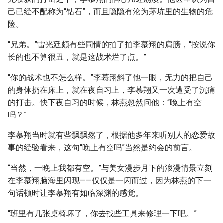
己已经不配称为“钻石”，而且隐隐有沦为茅坑里的生物的危
险。
“兄弟。”雷光廷颇有些同情的拍了拍李慕翔的肩膀，“按说你
长的也不算很丑，就是这战术烂了点。”
“你的战术也不怎么样。”李慕翔斜了他一眼，无力的把自己
的身体扔在床上，就在夜自习上，李慕翔又一次遭受了沉痛
的打击。快下夜自习的时候，林燕忽然问他：“晚上有空
吗？”
李慕翔当时就有些飘飘然了，根据他多年来听别人的恋爱故
事的经验看来，这句“晚上有空吗”当然是约会的前言。
“当然，一晚上我都有空。”与美女漫步月下的浪漫情景立刻
在李慕翔脑海里闪现——仅仅是一闪而过，因为林燕的下一
句话顿时让李慕翔有如临深渊的感觉。
“班里有几张桌椅坏了，你去找些工具来修理一下吧。”