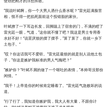
使劲把刚才的浮想挥散。
“我说叶斌啊，你一个大男人洒什么香水呢？”雷光廷满脸苦
相，恨不得一把掐死面前这个投错胎的家伙。
叶斌撩了一下耳边长发，回脚踹上了宿舍的门，不满的瞪了
雷光廷一眼，气道，“这你就不懂了吧？我这是男士专用香
水好不好！”说罢厌烦的摆了摆手，“算了算了，你就一乡下
土包子。”
“哎？你这话我可不爱听。”雷光廷最烦的就是别人说他土包
子，“你这是嫉妒我标准的男人气魄吧？”
“嫉妒你？”叶斌不屑的做了一个呕吐的表情，“本帅哥没那份
闲情。”
“我干！上帝造你的时候肯定睡着了。”雷光廷气急败坏的说
道。
“行了行了，我知道你嫉妒我，我大人有大量，不跟你计