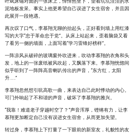
叶斌床铺对面的一张床上，悻悻然坐下，望着坑坑洼洼的水
泥地板发呆。事实上他更希望自己误进了女生宿舍，并且因
此展开一段艳遇。
再次叹了口气，李慕翔无聊的抬起头，正好看到墙上用红漆
写的大字“忠于革命忠于党”。从床上站起来，歪着脑袋又看
了看另一侧的墙面，上面写着“学习雷锋好榜样”。
一阵凉风从破碎的玻璃窗外吹进来，吹动李慕翔的衣角和头
发，地上的一张废纸被风吹起，又飘落下来。李慕翔恍惚间
似乎听到了一阵阵高音喇叭传出的声音，“东方红，太阳
升……”
李慕翔忽然想引吭高歌一曲，来表达自己此时悸动的内心。
可门外响起了不和谐的声音，破坏了李慕翔的雅兴。
“我靠！难道老子穿越时空了？”声音浑厚，铿锵有力，让李
慕翔更加断定自己没有误进女生宿舍，从而更加失望。
转过身，李慕翔上下打量了一下眼前的新室友，礼貌性的友