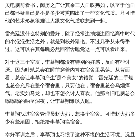
贝电脑前看书，阅历之广让其余三人自叹弗如，以至于他自
己都怀疑自己是不是多少被熏陶出了一些文化气质。只可惜
他的艺术形象很难让人跟文化气质联想到一起。
雷光廷没什么特别的爱好，除了经常边抽烟边回忆高中时代
的小混混生活之外，就是到校外猎艳。不过几乎从未得手
过。这可以在其每晚必然回宿舍睡觉这一点可以看出来。
对于这三个室友，李慕翔都没有特别的好感，反而有些讨
厌。因为叶斌总会在睡前穿着内裤在宿舍里晃荡。从背面
看，总会让李慕翔产生“是个美女”的错觉。雷光廷的二手烟
也总会充斥在整个宿舍里，只要他在，宿舍里总会乌烟瘴
气。老实如马龙，却也不怎么讨人喜欢。他那台旧电脑总会
嗡嗡嗡的响至深夜，让李慕翔难以入睡。
李慕翔找过宿舍管理员赵大妈，想换个宿舍。可惜赵大妈多
少有些顽固，拒绝给李慕翔换宿舍。
幸好军训之后，李慕翔也习惯了这种不堪的生活环境。况且