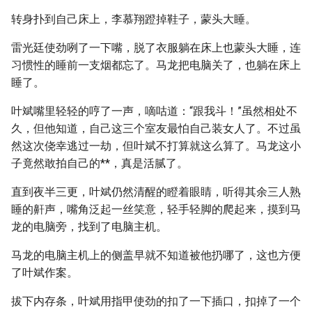
转身扑到自己床上，李慕翔蹬掉鞋子，蒙头大睡。
雷光廷使劲咧了一下嘴，脱了衣服躺在床上也蒙头大睡，连
习惯性的睡前一支烟都忘了。马龙把电脑关了，也躺在床上
睡了。
叶斌嘴里轻轻的哼了一声，嘀咕道：“跟我斗！”虽然相处不
久，但他知道，自己这三个室友最怕自己装女人了。不过虽
然这次侥幸逃过一劫，但叶斌不打算就这么算了。马龙这小
子竟然敢拍自己的**，真是活腻了。
直到夜半三更，叶斌仍然清醒的瞪着眼睛，听得其余三人熟
睡的鼾声，嘴角泛起一丝笑意，轻手轻脚的爬起来，摸到马
龙的电脑旁，找到了电脑主机。
马龙的电脑主机上的侧盖早就不知道被他扔哪了，这也方便
了叶斌作案。
拔下内存条，叶斌用指甲使劲的扣了一下插口，扣掉了一个