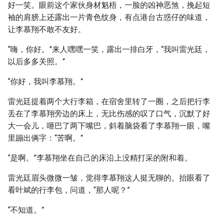
好一笑。眼前这个家伙身材魁梧，一脸的凶神恶煞，挽起短
袖的肩膀上还露出一片青色纹身，有点港台古惑仔的味道，
让李慕翔不敢不友好。
“嗨，你好。”来人嘿嘿一笑，露出一排白牙，“我叫雷光廷，
以后多多关照。”
“你好，我叫李慕翔。”
雷光廷提着两个大行李箱，在宿舍里转了一圈，之后把行李
丢在了李慕翔旁边的床上，无比伤感的叹了口气，沉默了好
大一会儿，咂巴了两下嘴巴，斜着脑袋看了李慕翔一眼，嘴
里蹦出俩字：“苦啊。”
“是啊。”李慕翔坐在自己的床沿上没精打采的附和着。
雷光廷眉头微微一皱，觉得李慕翔这人挺无聊的。抬眼看了
看叶斌的行李包，问道，“那人呢？”
“不知道。”