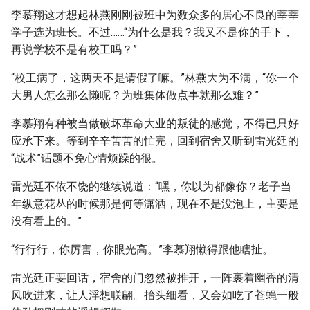
李慕翔这才想起林燕刚刚被班中为数众多的居心不良的莘莘
学子选为班长。不过……“为什么是我？我又不是你的手下，
再说学校不是有校工吗？”
“校工病了，这两天不是请假了嘛。”林燕大为不满，“你一个
大男人怎么那么懒呢？为班集体做点事就那么难？”
李慕翔有种被当做破坏革命大业的叛徒的感觉，不得已只好
应承下来。等到辛辛苦苦的忙完，回到宿舍又听到雷光廷的
“战术”话题不免心情烦躁的很。
雷光廷不依不饶的继续说道：“嘿，你以为都像你？老子当
年纵意花丛的时候那是何等潇洒，现在不是没泡上，主要是
没有看上的。”
“行行行，你厉害，你眼光高。”李慕翔懒得跟他瞎扯。
雷光廷正要回话，宿舍的门忽然被推开，一阵裹着幽香的清
风吹进来，让人浮想联翩。抬头细看，又会如吃了苍蝇一般