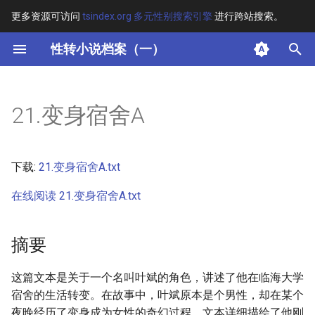
更多资源可访问
tsindex.org 多元性别搜索引擎
进行跨站搜索。
键
性转小说档案（一）
入
摘要
以
21.变身宿舍A
开
其他信息 [Processed Page
Metadata]
始
下载:
21.变身宿舍A.txt
搜
正文
在线阅读 21.变身宿舍A.txt
索
摘要
这篇文本是关于一个名叫叶斌的角色，讲述了他在临海大学
宿舍的生活转变。在故事中，叶斌原本是个男性，却在某个
夜晚经历了变身成为女性的奇幻过程。文本详细描绘了他刚