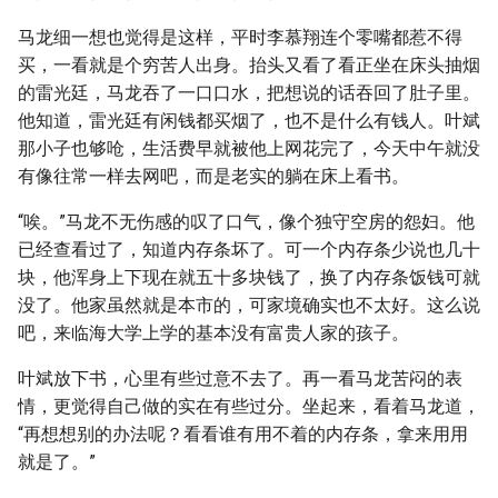
马龙细一想也觉得是这样，平时李慕翔连个零嘴都惹不得
买，一看就是个穷苦人出身。抬头又看了看正坐在床头抽烟
的雷光廷，马龙吞了一口口水，把想说的话吞回了肚子里。
他知道，雷光廷有闲钱都买烟了，也不是什么有钱人。叶斌
那小子也够呛，生活费早就被他上网花完了，今天中午就没
有像往常一样去网吧，而是老实的躺在床上看书。
“唉。”马龙不无伤感的叹了口气，像个独守空房的怨妇。他
已经查看过了，知道内存条坏了。可一个内存条少说也几十
块，他浑身上下现在就五十多块钱了，换了内存条饭钱可就
没了。他家虽然就是本市的，可家境确实也不太好。这么说
吧，来临海大学上学的基本没有富贵人家的孩子。
叶斌放下书，心里有些过意不去了。再一看马龙苦闷的表
情，更觉得自己做的实在有些过分。坐起来，看着马龙道，
“再想想别的办法呢？看看谁有用不着的内存条，拿来用用
就是了。”