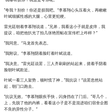
“夸我？别价！你还是损我吧。”李慕翔心头压着火，再瞅瞅
叶斌细腻性感的大腿，心里更犯梗。
雷光廷朝着李慕翔说道，“兄弟，我看这小子就是皮痒，我
提议，咱把他扒光了拍几张艳照帖在宣传栏上咋样？”
“我同意。”马龙首先表态。
“我附议。”李慕翔阴着脸盯着叶斌说道。
“我决意。”雷光廷说罢，三人齐刷刷的站起来，搓着手阴着
脸朝叶斌欺近。
叶斌一看三人架势，顿时慌了神，“我抗议！”说罢忽然站
起，朝门口跑去。
“抗议无效。”李慕翔眼疾手快，闪身挡在了门后。“哥几个，
上，先脱了他的内裤，看看这小子是不是混进咱们宿舍企图
不良的异性分子。”