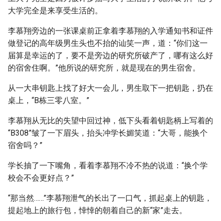
大学完全是来享受生活的。
李慕翔旁边的一张课桌前正拿着李慕翔的入学通知书和证件
做登记的高年级男生头也不抬的讪笑一声，道：“你们这一
届算是幸运的了，要不是旁边的研究所破产了，哪有这么好
的宿舍住啊。”他所说的研究所，就是现在的男生宿舍。
从一大串钥匙上找了好大一会儿，男生取下一把钥匙，扔在
桌上，“B栋三零八室。”
李慕翔从无比的失望中回过神，低下头看着钥匙柄上写着的
“B308”皱了一下眉头，抬头冲学长媚笑道：“大哥，能换个
宿舍吗？”
学长抽了一下嘴角，看着李慕翔不冷不热的说道：“换个学
校会不会更好点？”
“那当然……”李慕翔泄气的长出了一口气，抓起桌上的钥匙，
提起地上的旅行包，悻悻的朝着自己的新“家”走去。