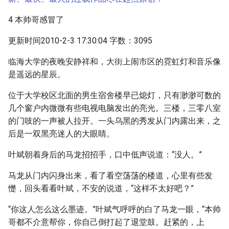
4 本帅哥感冒了
更新时间2010-2-3 17:30:04 字数：3095
临海大学的夜晚安静祥和，大街上闹市区的霓虹灯和音乐像
是遥远的星辰。
位于大学校区北面的男生宿舍楼早已熄灯，只有渺渺可数的
几个窗户内微微有些电视电脑发出的亮光。三楼，三零八室
的门吱的一声被人拉开。一头乌黑的秀发从门内露出来，之
后是一双黑亮迷人的大眼睛。
叶斌朝着身后的马龙招招手，口中低声说道：“没人。”
马龙从门内闪身出来，看了看空荡荡的楼道，心里有些发
憷，回头看看叶斌，不安的说道，“这样不太好吧？”
“你这人怎么这么墨迹。”叶斌气呼呼的白了马龙一眼，“本帅
哥都不介意帮你，你自己倒打起了退堂鼓。赶紧的，上