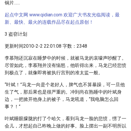
铜片……
起点中文网 www.qidian.com 欢迎广大书友光临阅读，最
新、最快、最火的连载作品尽在起点原创！
3 盗窃计划
更新时间2010-2-2 22:01:08 字数：2348
李慕翔还沉寂在睡梦中的时候，就被马龙的哀嚎声吵醒了。
尽管如此，李慕翔并没有恼怒，他听得出来，马龙已经悲愤
到极点了，就像即将被执行宫刑的准太监一般。
“叶斌！”马龙一向是个老好人，脾气也不算暴躁，可一旦他
生了气，那后果也是很严重的。冲到尚在熟睡中的叶斌身
边，一把掀开他身上的被子，马龙吼道，“我电脑怎么回
事？！”
叶斌睡眼朦胧的打了个哈欠，看到马龙一脸的悲愤，愣了一
会儿，才想起自己昨晚上做的好事。脸上摆出一副不明所以