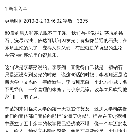
1 新生入学
更新时间2010-2-2 13:46:02 字数：3275
80后的男人和茅坑脱不了干系。我们有些像掉进茅坑的钻
石，洗尽污浊，依然可以闪闪发光；有些像普通的石头，在
茅坑里泡的久了，变得又臭又硬；有些就是茅坑里的生物，
在污浊的茅坑里自得其乐。
这句话是李慕翔说的。李慕翔一直觉得自己就是一颗钻石，
只是还没有到发光的时候。说这句话的时候，李慕翔还是临
海大学中文系的一年级新生。李慕翔来自一个北方小城，名
不见经传，一个普通的家庭，与小康无缘。改革春风吹到他
家门口，弱了点。
李慕翔来到临海大学的第一天就追悔莫及。这所大学确实像
他们的宣传部门宣传的那样“充满历史感”。据说在历史浪潮
中矗立了五十余年的教学楼已经残破不堪，像一个年迈的老
人，给人一种站立不稳的感觉。倒是前身曾经是一个国企办