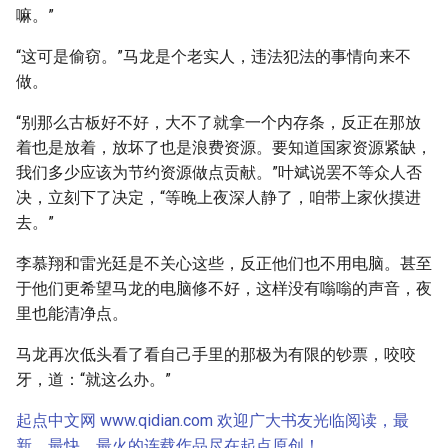
嘛。”
“这可是偷窃。”马龙是个老实人，违法犯法的事情向来不
做。
“别那么古板好不好，大不了就拿一个内存条，反正在那放
着也是放着，放坏了也是浪费资源。要知道国家资源紧缺，
我们多少应该为节约资源做点贡献。”叶斌说罢不等众人否
决，立刻下了决定，“等晚上夜深人静了，咱带上家伙摸进
去。”
李慕翔和雷光廷是不关心这些，反正他们也不用电脑。甚至
于他们更希望马龙的电脑修不好，这样没有嗡嗡的声音，夜
里也能清净点。
马龙再次低头看了看自己手里的那极为有限的钞票，咬咬
牙，道：“就这么办。”
起点中文网 www.qidian.com 欢迎广大书友光临阅读，最
新、最快、最火的连载作品尽在起点原创！