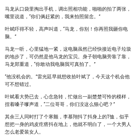
马龙从口袋里掏出手机，调出照相功能，啪啪的拍了两张，
嘴里说道，“你们俩赶紧的，我来拍照留念。”
叶斌吓得不轻，高声叫道，“马龙，你别！你再照我砸你电
脑。”
马龙一听，心里猛地一紧，这电脑虽然已经快接近电子垃圾
的地步了，可仍然是他马龙的宝贝。身子朝电脑旁靠了靠，
马龙郑重道，“你敢动我电脑我可真拍了。”
“他没机会的。”雷光廷早就想收拾叶斌了，今天这个机会他
可不想错过。
叶斌看大势已去，心念急转，忙做出一副楚楚可怜的模样，
捏着嗓子嗲声道，“二位哥哥，你们没这么狠心吧？”
其余三人同时打了个寒颤，李慕翔抖了抖身上的T恤，似乎
想把一身的鸡皮疙瘩抖在地上，他就不明白了，一个大男人
怎么老爱装女人。