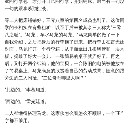
斌的行李包，才打开自己的行李，开始铺床。时而有一句没
一句的跟李慕翔扯淡。
等二人把床铺铺好，三零八室的第四名成员也到了。这位同
学的长相实在有些粗犷，以至于后来被其余三人称为“三零
八之耻”。“马龙，车水马龙的马龙。”马龙简单的做了一下
自我介绍，之后把身后的行李拖了进来。把行李丢在雷光廷
对面，马龙打开一个行李箱，从里面拿出几根钢管和一块木
板，捣鼓了好大一会儿，一张简易的桌子就弄好了。再之
后，又打开两个纸箱，他的宝贝，一台陈旧的电脑被他放在
了简易桌上。马龙满意的欣赏着自己的劳动成果，随意的跟
旁边的二人闲扯。“二位哥哥哪里人啊？”
“北边的。”李慕翔道。
“西边的。”雷光廷道。
二人都懒得搭理马龙。这家伙怎么看怎么不顺眼，一个“丑”
字都不够用。