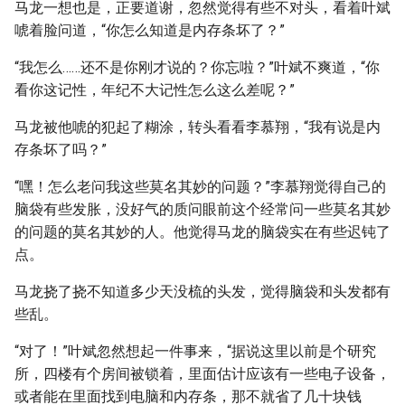
马龙一想也是，正要道谢，忽然觉得有些不对头，看着叶斌
唬着脸问道，“你怎么知道是内存条坏了？”
“我怎么……还不是你刚才说的？你忘啦？”叶斌不爽道，“你
看你这记性，年纪不大记性怎么这么差呢？”
马龙被他唬的犯起了糊涂，转头看看李慕翔，“我有说是内
存条坏了吗？”
“嘿！怎么老问我这些莫名其妙的问题？”李慕翔觉得自己的
脑袋有些发胀，没好气的质问眼前这个经常问一些莫名其妙
的问题的莫名其妙的人。他觉得马龙的脑袋实在有些迟钝了
点。
马龙挠了挠不知道多少天没梳的头发，觉得脑袋和头发都有
些乱。
“对了！”叶斌忽然想起一件事来，“据说这里以前是个研究
所，四楼有个房间被锁着，里面估计应该有一些电子设备，
或者能在里面找到电脑和内存条，那不就省了几十块钱