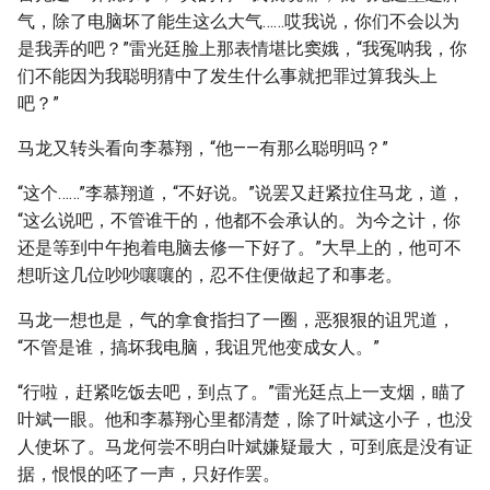
气，除了电脑坏了能生这么大气……哎我说，你们不会以为
是我弄的吧？”雷光廷脸上那表情堪比窦娥，“我冤呐我，你
们不能因为我聪明猜中了发生什么事就把罪过算我头上
吧？”
马龙又转头看向李慕翔，“他——有那么聪明吗？”
“这个……”李慕翔道，“不好说。”说罢又赶紧拉住马龙，道，
“这么说吧，不管谁干的，他都不会承认的。为今之计，你
还是等到中午抱着电脑去修一下好了。”大早上的，他可不
想听这几位吵吵嚷嚷的，忍不住便做起了和事老。
马龙一想也是，气的拿食指扫了一圈，恶狠狠的诅咒道，
“不管是谁，搞坏我电脑，我诅咒他变成女人。”
“行啦，赶紧吃饭去吧，到点了。”雷光廷点上一支烟，瞄了
叶斌一眼。他和李慕翔心里都清楚，除了叶斌这小子，也没
人使坏了。马龙何尝不明白叶斌嫌疑最大，可到底是没有证
据，恨恨的呸了一声，只好作罢。