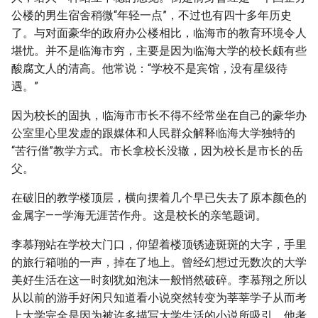
公楼的男生宿舍稍微“年轻一点”，不过也有四十多年历史
了。与对面豪华的政府办公楼相比，临海市的教育环境令人
堪忧。并不是临海市穷，主要是因为临海大学的校长颇有些
酸腐文人的清高。他常说：“学校不是宾馆，没有星级待
遇。”
因为校长的固执，临海市市长不得不经常坐在自己的豪华办
公室里心里发虚的跟媒体和人民群众解释临海大学独特的
“苦行僧”教学方式。市长拿校长没辙，因为校长是市长的岳
父。
在破旧的教学楼顶层，横向摆着几个早已失去了原本颜色的
金属字——学海无涯苦作舟。这是校长的亲笔题词。
李慕翔站在学校大门口，仰望着楼顶锈迹斑斑的大字，手里
的旅行箱啪的一声，掉在了地上。曾经幻想过无数次的大学
美好生活在这一时刻犹如泡沫一般悄然破碎。李慕翔之所以
从以前的游手好闲只知道看小说突然转变为莘莘学子从而考
上大学完全是因为被许多描写大学生活的小说所吸引。他考