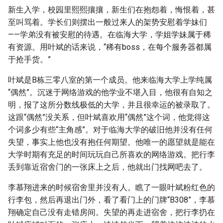
新生入学，校园里熙熙攘攘，新生们在抱怨着，悔恨着，甚
至叫骂着。学长们则摆出一般过来人的架势安慰着学妹们
——学弟没有被安慰的待遇。在临海大学，学姐学妹属于稀
有资源。用叶斌的话来说，“稀有boss，在每个服务器都属
于抢手货。”
叶斌是B栋三零八室的第一个成员。他来临海大学上学纯属
“偶然”。沉迷于网络游戏的他学业不堪入目，他很有自知之
明，报了这所分数线极低的大学，并且很幸运的被录取了。
这跟“偶然”没关系，但叶斌喜欢用“偶然”这个词，他觉得这
个词多少有些“主角感”。对于临海大学的破旧他并没有任何
失望，事实上他也没有抱任何期望。他唯一的愿望就是能在
大学时期有充足的时间玩玩自己所喜欢的网络游戏。把行李
丢到靠近宿舍门的一张床上之后，他就出门找网吧去了。
李慕翔进来的时候宿舍里并没有人。瞧了一眼叶斌粉红色的
行李包，然后再退出门外，看了看门上的门牌“B308”，李慕
翔确定自己没有走错房间。失望的再走进宿舍，把行李扔在