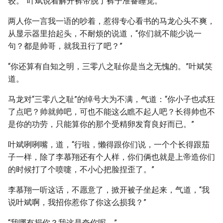
较。”叶斌说着解开裤带脱了裤子准备睡觉。
两人你一言我一语的吵着，惹得专心看书的马龙心头不爽，
从显示器里抬起头，不耐烦的说道，“你们就不能少说一
句？都是帅哥，就我丑行了吧？”
“你还算有自知之明，三零八之耻你是当之无愧的。”叶斌笑
道。
马龙对“三零八之耻”的绰号大为不满，气道：“你小子也忒狂
了点吧？帅就帅吧，可也不能这么瞧不起人吧？长得帅也不
是你的功劳，只能算你的那个受精卵发育良好而已。”
叶斌咧咧嘴，道，“行啦，懒得跟你们说，一个个长得跟茄
子一样，除了李慕翔还有个人样，你们俩也就是上帝造你们
的时候打了个喷嚏，不小心把脸捏歪了。”
李慕翔一听这话，不愿意了，掀开被子坐起来，气道，“我
说叶斌啊，我招你惹你了你这么损我？”
“我哪有损你？我这是夸你呢。”