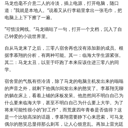
马龙也毫不介意二人的冷淡，插上电源，打开电脑，随口
道：“我就是本地人。”说着又从行李箱里拿出一张毛巾，把
电脑上上下下擦了一遍。
“可惜没网线。”马龙嘀咕了一句，打开一个文档，沉入了自
己钟爱的小说世界里。
自从马龙来了之后，三零八宿舍再也没有添加新的成员。根
据李慕翔的分析，有两种可能。其一：临海大学生源紧张。
其二：马龙太丑，以至于吓跑了本来应该住进三零八的同
学。
宿舍里的气氛有些冷清，除了马龙的电脑主机发出来的嗡嗡
的声音之外，就剩下他偶尔间发出来的憨笑了。李慕翔无聊
的躺在床上，看着上铺的床板发呆。他忽然间不明白自己为
什么要来临海大学，甚至不明白自己为什么要上大学。为了
将来可能性很小的“好工作”，而荒废四年青春是否值得？这
是一个比较高深的话题，李慕翔需要静下心来思索，可马龙
偶尔的憨笑总显得那么刺耳，让人心烦意乱。再加上雷光廷