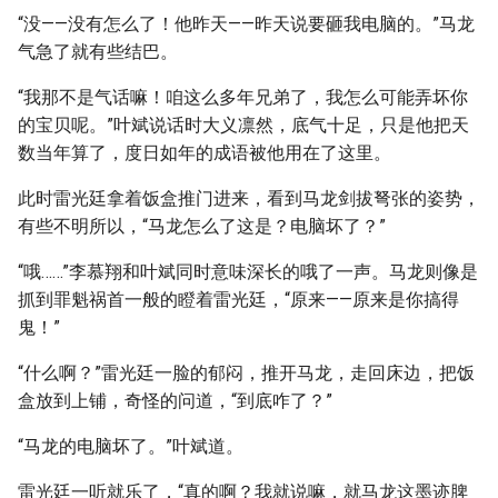
“没——没有怎么了！他昨天——昨天说要砸我电脑的。”马龙
气急了就有些结巴。
“我那不是气话嘛！咱这么多年兄弟了，我怎么可能弄坏你
的宝贝呢。”叶斌说话时大义凛然，底气十足，只是他把天
数当年算了，度日如年的成语被他用在了这里。
此时雷光廷拿着饭盒推门进来，看到马龙剑拔弩张的姿势，
有些不明所以，“马龙怎么了这是？电脑坏了？”
“哦……”李慕翔和叶斌同时意味深长的哦了一声。马龙则像是
抓到罪魁祸首一般的瞪着雷光廷，“原来——原来是你搞得
鬼！”
“什么啊？”雷光廷一脸的郁闷，推开马龙，走回床边，把饭
盒放到上铺，奇怪的问道，“到底咋了？”
“马龙的电脑坏了。”叶斌道。
雷光廷一听就乐了，“真的啊？我就说嘛，就马龙这墨迹脾