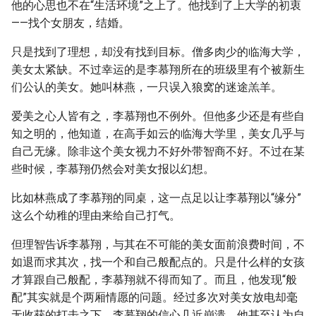
他的心思也不在“生活环境”之上了。他找到了上大学的初衷
——找个女朋友，结婚。
只是找到了理想，却没有找到目标。僧多肉少的临海大学，
美女太紧缺。不过幸运的是李慕翔所在的班级里有个被新生
们公认的美女。她叫林燕，一只误入狼窝的迷途羔羊。
爱美之心人皆有之，李慕翔也不例外。但他多少还是有些自
知之明的，他知道，在高手如云的临海大学里，美女几乎与
自己无缘。除非这个美女视力不好外带智商不好。不过在某
些时候，李慕翔仍然会对美女报以幻想。
比如林燕成了李慕翔的同桌，这一点足以让李慕翔以“缘分”
这么个幼稚的理由来给自己打气。
但理智告诉李慕翔，与其在不可能的美女面前浪费时间，不
如退而求其次，找一个和自己般配点的。只是什么样的女孩
才算跟自己般配，李慕翔就不得而知了。而且，他发现“般
配”其实就是个两厢情愿的问题。经过多次对美女放电却毫
无收获的打击之下，李慕翔的信心几近崩溃。他甚至认为自