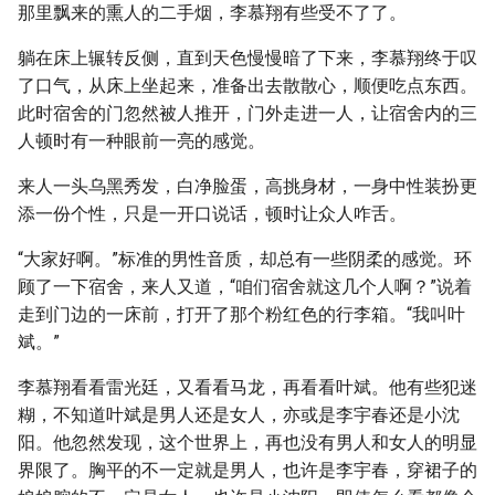
那里飘来的熏人的二手烟，李慕翔有些受不了了。
躺在床上辗转反侧，直到天色慢慢暗了下来，李慕翔终于叹
了口气，从床上坐起来，准备出去散散心，顺便吃点东西。
此时宿舍的门忽然被人推开，门外走进一人，让宿舍内的三
人顿时有一种眼前一亮的感觉。
来人一头乌黑秀发，白净脸蛋，高挑身材，一身中性装扮更
添一份个性，只是一开口说话，顿时让众人咋舌。
“大家好啊。”标准的男性音质，却总有一些阴柔的感觉。环
顾了一下宿舍，来人又道，“咱们宿舍就这几个人啊？”说着
走到门边的一床前，打开了那个粉红色的行李箱。“我叫叶
斌。”
李慕翔看看雷光廷，又看看马龙，再看看叶斌。他有些犯迷
糊，不知道叶斌是男人还是女人，亦或是李宇春还是小沈
阳。他忽然发现，这个世界上，再也没有男人和女人的明显
界限了。胸平的不一定就是男人，也许是李宇春，穿裙子的