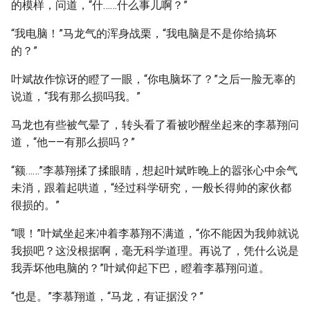
的模样，问道，“什……什么事儿啊？”
“我电脑！”马龙气的浑身战栗，“我电脑是不是你给搞坏
的？”
叶斌故作惊讶的瞪了一眼，“你电脑坏了？”之后一脸无辜的
说道，“我有那么损吗我。”
马龙也有些被气晕了，转头看了看被吵醒坐起来的李慕翔问
道，“他——有那么损吗？”
“额……”李慕翔揉了揉眼睛，想起叶斌昨晚上的嚣张心中余气
未消，跟着起哄道，“经过科学研究，一般长得帅的家伙都
很损的。”
“喂！”叶斌坐起来冲着李慕翔不满道，“你不能因为我帅就说
我损吧？这没根据啊，毫无科学道理。再说了，凭什么说是
我弄坏他电脑的？”叶斌仰起下巴，瞪着李慕翔问道。
“也是。”李慕翔道，“马龙，有证据没？”