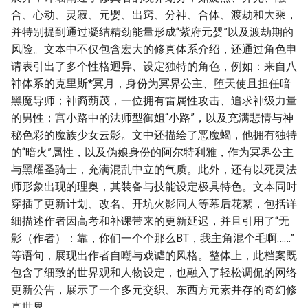
合、心动、灵寂、元婴、出窍、分神、合体、渡劫和大乘，
并特别提到通过凝结精劲能量形成“紫府元婴”以及渡劫期的
风险。文本中不仅包含宏大的修真体系介绍，还通过角色申
请表引出了多个性格迥异、设定独特的角色，例如：来自八
神体系的克里斯*冥月，身份为冥界公主、堕天使且担任暗
黑魔导师；神裔蒴茂，一位拥有雷属性攻击、追求神级力量
的男性；宫小路中的法师型御姐“小路”，以及充满悲情与神
秘色彩的魔族少女云影。文中还描绘了恶魔蝎，他拥有独特
的“暗火”属性，以及伪娘身份的阿尔特利雅，作为冥界公主
与黑耀圣骑士，充满混乱中立的气质。此外，还有以死灵法
师形象出现的理奥，其装备与技能设定极具特色。文本同时
穿插了更新计划、改名、开坑火影同人等幕后花絮，包括详
细描述作者因高考和补课带来的更新延迟，并且引用了“无
影（作者）：靠，你们一个个那么BT，我主角混个毛啊……”
等语句，展现出作者自嘲与戏谑的风格。整体上，此档案既
包含了细致的世界观和人物设定，也融入了轻松调侃的网络
更新公告，展示了一个多元交织、东西方元素并存的奇幻修
真世界。