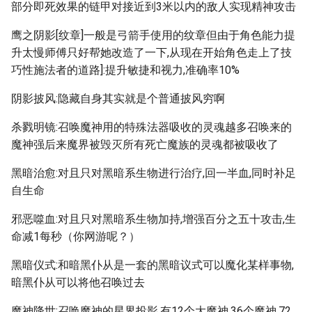
部分即死效果的链甲对接近到3米以内的敌人实现精神攻击
鹰之阴影[纹章]一般是弓箭手使用的纹章但由于角色能力提
升太慢师傅只好帮她改造了一下,从现在开始角色走上了技
巧性施法者的道路]:提升敏捷和视力,准确率10%
阴影披风:隐藏自身其实就是个普通披风穷啊
杀戮明镜:召唤魔神用的特殊法器吸收的灵魂越多召唤来的
魔神强后来魔界被毁灭所有死亡魔族的灵魂都被吸收了
黑暗治愈:对且只对黑暗系生物进行治疗,回一半血,同时补足
自生命
邪恶噬血:对且只对黑暗系生物加持,增强百分之五十攻击,生
命减1每秒（你网游呢？）
黑暗仪式:和暗黑仆从是一套的黑暗议式可以魔化某样事物,
暗黑仆从可以将他召唤过去
魔神降世:召唤魔神的星界投影,有12个大魔神,36个魔神,72