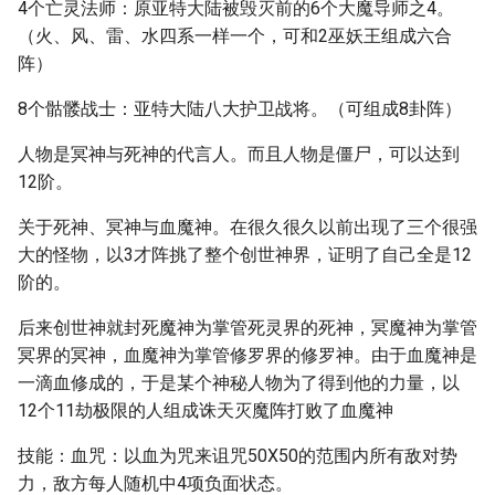
4个亡灵法师：原亚特大陆被毁灭前的6个大魔导师之4。
（火、风、雷、水四系一样一个，可和2巫妖王组成六合
阵）
8个骷髅战士：亚特大陆八大护卫战将。（可组成8卦阵）
人物是冥神与死神的代言人。而且人物是僵尸，可以达到
12阶。
关于死神、冥神与血魔神。在很久很久以前出现了三个很强
大的怪物，以3才阵挑了整个创世神界，证明了自己全是12
阶的。
后来创世神就封死魔神为掌管死灵界的死神，冥魔神为掌管
冥界的冥神，血魔神为掌管修罗界的修罗神。由于血魔神是
一滴血修成的，于是某个神秘人物为了得到他的力量，以
12个11劫极限的人组成诛天灭魔阵打败了血魔神
技能：血咒：以血为咒来诅咒50X50的范围内所有敌对势
力，敌方每人随机中4项负面状态。