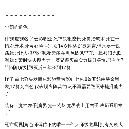
－－－－－－－－－－－－－－－－－－－－－－－－－－
－－－－－－－－－－－－－－－－－－－－－－－－－－
－－－－－－－－－－－
小鹤的角色
种族:魔族名字:云影职业:死神祭祀擅长:死灵治愈术,死亡一
指,死云术,死灵召唤性别:女14岁性格:沉默寡言,但只要一说
话就会让人很冏外观:整天躲在黑色披风里面,一旦被阳光照
到就会暂时失去魔力力：魔界毁灭前实力提升极慢,只有伪7
阶[6阶顶级],毁灭后三年长到12阶
样子:前七阶头发颜色和徽章为彩虹七色,8阶开始由银金黑
灰,12阶为白色,代表脱离阵营约束,不再需要毁灭来提升能力
了.
装备：魔神左手[魔界统一装备,魔界战士用右手,法师系用左
手]
死亡凝视[角色师傅传下的唯一一件大师级道具]:拥有免疫大