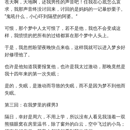
苍天啊，大地啊，还我男性的声音吧！任我在心底怎么哀
求，我那声音终没讨回来，讨回的是妈妈的一记暴炒栗子。
“鬼吼什么，小心吓到隔壁的阿婆。”
可恨，那个梦中人太可恨了，若不是他，我也不会变成这
样，我愤愤的把所有的过错都算在那个梦中人头上。
于是，我忽然盼望夜晚快点来临，这样我就可以进入梦乡好
好修理他了。
也许是他知道我要报复他，也许是我太过激动，那晚竟然是
我十四年来的第一次失眠；
是的，失眠，是激动而导致的失眠，而不是因为梦不到他而
失眠。
第三回：在我梦里的裸男3
隔日，幸好是周六，不用上学，所以没有人看见我顶着一双
熊猫眼窝在房里温书，除了窗外的白云，空中飞过的小鸟；