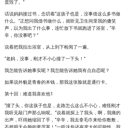
蛋毁了。”
话说妈妈接过书，念叨着“这孩子也是，没事借这么多书做
什么。”正想问我借书做什么，就听见卫生间里我的傻笑
声，以为我出了什么事，连忙放下书就跑进了浴室，“辛
辛，你没事吧？”
说着把我拉出浴室，从上到下检阅了一遍。
“老妈，没事，刚才不小心撞了一下头！”
我怎能告诉她事实呢？我怎能告诉她我有点自恋呢？
如果说外貌是青春的本钱，那我这张脸就是通行卡。
第十回：难道我喜欢他1
“撞了头，你这孩子也是，走路怎么这么不小心，难怪刚才
我听见敲门声那么响呢。”说着就探上了我头，啊，我痛的
出声，吓得她缩回了手，“辛辛，我去拿毛巾来给你敷敷，
不然明天会肿的更厉害！”一听这包还有变大的可能性，我