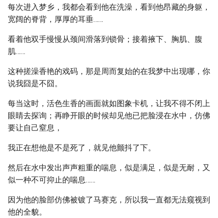
每次进入梦乡，我都会看到他在洗澡，看到他昂藏的身躯，
宽阔的脊背，厚厚的耳垂……
看着他双手慢慢从颈间滑落到锁骨；接着掖下、胸肌、腹
肌……
这种搓澡香艳的戏码，那是周而复始的在我梦中出现哪，你
说我囧是不囧。
每当这时，活色生香的画面就如图象卡机，让我不得不闭上
眼睛去探询；再睁开眼的时候却见他已把脸浸在水中，仿佛
要让自己窒息，
我正在想他是不是死了，就见他颤抖了下。
然后在水中发出声声粗重的喘息，似是满足，似是无耐，又
似一种不可抑止的喘息……
因为他的脸部仿佛被镀了马赛克，所以我一直都无法窥视到
他的全貌。