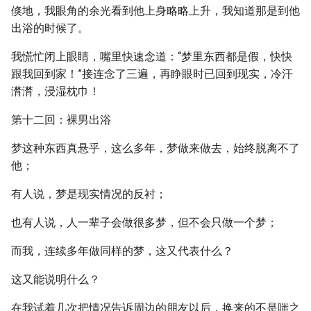
倏地，我眼角的余光看到他上身略略上升，我知道那是到他
出浴的时候了。
我慌忙闭上眼睛，嘴里快速念道：“梦里东西都是假，快快
跟我回到家！”接连念了三遍，再睁眼时已回到现实，冷汗
潸潸，浸湿枕巾！
第十二回：裸男出浴
梦这种东西真悬乎，这么多年，梦做来做去，始终脱离不了
他；
有人说，梦是现实情况的反衬；
也有人说，人一辈子会做很多梦，但不会只做一个梦；
而我，连续多年做同样的梦，这又代表什么？
这又能说明什么？
在我试着几次把情况告诉周边的朋友以后，换来的不是嗤之