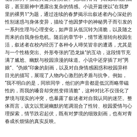
容，甚至眼神中透露出复杂的情感。小说开篇便以“在我梦
里的裸男1”为题，通过连续的春梦揭示出叙述者内心深处的
性别迷惑与身体变异，描绘了他因梦中的神秘男子而引发的
一系列生理与心理变化，如声音从低沉转为清脆，以及随之
而来的自我身份危机。随后的章节中，情节逐渐转向校园生
活，叙述者在校内经历了各种令人啼笑皆非的遭遇，尤其是
与一个性格突出、外形夸张的“恐龙妹”的互动，这段情节充
满了尴尬、幽默与校园浪漫的味道。小说中还穿插了对“男
娘”、“伪娘”印象的刻画，以及对自身情感困惑和校园异样
目光的描写，展现了人物内心激烈的矛盾与抗争。例如，
“我不明白的是，同班同学，他们的声音都是低沉而略带磁
性的，而我的嗓音却突然变得清脆”，这种对比不仅强化了
梦境与现实的冲突，也暴露了叙述者对自我认同的迷茫。整
体而言，该文以荒诞幽默的笔调混合了性转、校园爱情与心
理探索，情节跌宕起伏，既有对梦境的细致刻画，也有对青
春成长烦恼的真实反映。