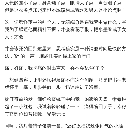
人长的瘦小了点，身高矮了点，眼睛大了点，声音细了点；
但是这么多点加起来也不应该构成我喜欢男人这个论点啊！
这一切都怪梦中的那个人，无端端总是在我梦中做什么，害
我为了躲避他而精神不振，才会看花了眼，把水墨看成了女
人；才会……
才会该死的回到这里来！思考确实是一种消磨时间最快的方
法，‘砰’的一声，脑袋扎实的撞上家的屋门，
痛，好痛，我吃痛的叫出声来，会不会‘毁容’了？
一想到毁容，哪里还顾得及痛不痛这个问题，只是把书往老
妈怀里一塞，几步并做一步，迅速冲进了浴室。
拔开额前的发，细细检查镜子中的我，饱满的天庭上微微肿
起了一小红包，我试着轻轻碰了一下，痛得缩回了手，幸好
其它部位如常细致、光滑无损。
呵呵，我对着镜子傻笑一番。“还好没把我这张帅气的小脸