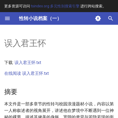
更多资源可访问
tsindex.org 多元性别搜索引擎
进行跨站搜索。
键
性转小说档案（一）
入
摘要
以
误入君王怀
开
其他信息
始
正文
下载:
误入君王怀.txt
搜
在线阅读 误入君王怀.txt
索
摘要
本文件是一部多章节的性转与校园浪漫题材小说，内容以第
一人称叙述者的视角展开，讲述他在梦境中不断遇到一位神
秘的裸男，描述其健美的身躯、宽阔的脊背与若隐若现的面