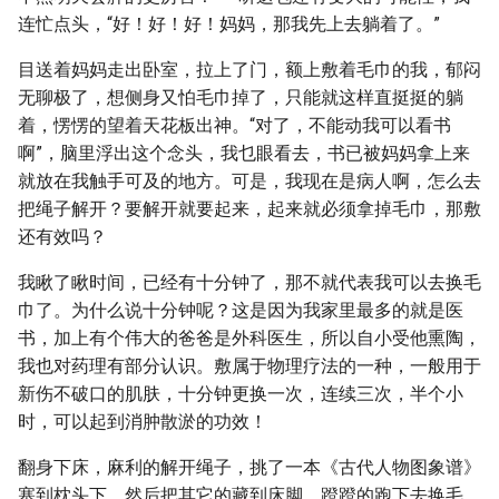
连忙点头，“好！好！好！妈妈，那我先上去躺着了。”
目送着妈妈走出卧室，拉上了门，额上敷着毛巾的我，郁闷
无聊极了，想侧身又怕毛巾掉了，只能就这样直挺挺的躺
着，愣愣的望着天花板出神。“对了，不能动我可以看书
啊”，脑里浮出这个念头，我乜眼看去，书已被妈妈拿上来
就放在我触手可及的地方。可是，我现在是病人啊，怎么去
把绳子解开？要解开就要起来，起来就必须拿掉毛巾，那敷
还有效吗？
我瞅了瞅时间，已经有十分钟了，那不就代表我可以去换毛
巾了。为什么说十分钟呢？这是因为我家里最多的就是医
书，加上有个伟大的爸爸是外科医生，所以自小受他熏陶，
我也对药理有部分认识。敷属于物理疗法的一种，一般用于
新伤不破口的肌肤，十分钟更换一次，连续三次，半个小
时，可以起到消肿散淤的功效！
翻身下床，麻利的解开绳子，挑了一本《古代人物图象谱》
塞到枕头下，然后把其它的藏到床脚，蹬蹬的跑下去换毛