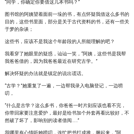
“同学，你确定你要借这几本书吗？”
图书馆的阿姨望着面前一垛的书，有点怀疑我借这么多书的
目的，这些书里面，部分是关于古代资料的书，还有一些关
于梦的杂谈；
这些书，应该不是我这个年龄段的人所能理解的吧？
我看穿了她眼里的疑惑，讪讪一笑，“阿姨，这些书是我帮
我爸爸借的，因为我爸爸最近在研究古学。”
解决怀疑的办法就是镇定的说出谎话。
“古学？”她重复了一遍，一边帮我录入电脑登记，一边唠
叨，
“什么是古学？这么多书，你爸爸一时片刻应该也看不完，
你带回家要注意爱护，最好是给书加个外套再看比较好，不
然破了坏了，影响别的读者借阅……”
我哪里有心情听她唠叨，连忙把书打成堆，捆起来，“阿