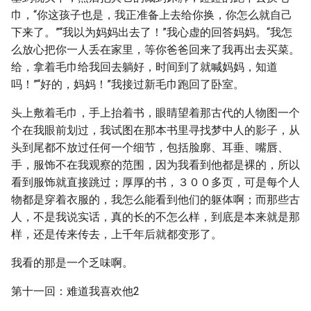
巾，“你这孩子也是，我正准备上去给你换，你怎么就自己
下来了。”“我以为妈妈出去了！”我心虚的回答妈妈。“我怎
么放心把你一人丢在家里，等你爸爸回来了我再出去买菜。
给，拿着毛巾给我回去躺好，时间到了就喊妈妈，知道
吗！”“好的，妈妈！”我接过新毛巾跑回了卧室。
头上敷着毛巾，手上抬着书，眼睛望着那古代的人物图一个
个在我眼前划过，我试图在那本书里寻找梦中人的影子，从
头到尾都不放过任何一个细节，包括脸廓、耳垂、嘴唇、
手，服饰不在我观察的范围，因为我看到他都是裸的，所以
看到服饰就直接跳过；厚厚的书，３００多页，可是每个人
物都是穿着衣服的，我怎么能看到他们的躯体啊；而那些古
人，不是我说实话，真的长的不怎么样，到底是本来就是那
样，还是传来传去，上千年后就都变形了。
我看的那是一个乏味啊。
第十一回：难道我喜欢他2