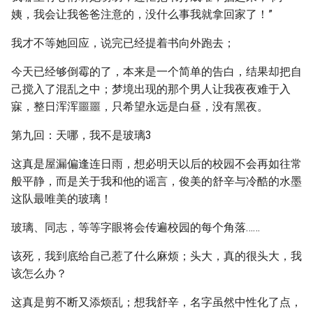
姨，我会让我爸爸注意的，没什么事我就拿回家了！”
我才不等她回应，说完已经提着书向外跑去；
今天已经够倒霉的了，本来是一个简单的告白，结果却把自
己搅入了混乱之中；梦境出现的那个男人让我夜夜难于入
寐，整日浑浑噩噩，只希望永远是白昼，没有黑夜。
第九回：天哪，我不是玻璃3
这真是屋漏偏逢连日雨，想必明天以后的校园不会再如往常
般平静，而是关于我和他的谣言，俊美的舒辛与冷酷的水墨
这队最唯美的玻璃！
玻璃、同志，等等字眼将会传遍校园的每个角落……
该死，我到底给自己惹了什么麻烦；头大，真的很头大，我
该怎么办？
这真是剪不断又添烦乱；想我舒辛，名字虽然中性化了点，