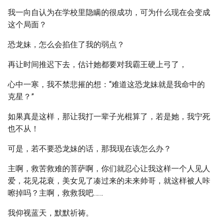
我一向自认为在学校里隐瞒的很成功，可为什么现在会变成
这个局面？
恐龙妹，怎么会掐住了我的弱点？
再让时间推迟下去，估计她都要对我霸王硬上弓了，
心中一寒，我不禁悲摧的想：“难道这恐龙妹就是我命中的
克星？”
如果真是这样，那让我打一辈子光棍算了，若是她，我宁死
也不从！
可是，若不要恐龙妹的话，那我现在该怎么办？
主啊，救苦救难的菩萨啊，你们就忍心让我这样一个人见人
爱，花见花衰，美女见了凑过来的未来帅哥，就这样被人咔
嚓掉吗？主啊，救救我吧……
我仰视蓝天，默默祈祷。