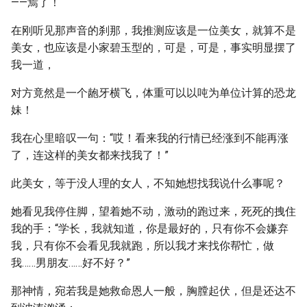
——焉了！
在刚听见那声音的刹那，我推测应该是一位美女，就算不是
美女，也应该是小家碧玉型的，可是，可是，事实明显摆了
我一道，
对方竟然是一个龅牙横飞，体重可以以吨为单位计算的恐龙
妹！
我在心里暗叹一句：“哎！看来我的行情已经涨到不能再涨
了，连这样的美女都来找我了！”
此美女，等于没人理的女人，不知她想找我说什么事呢？
她看见我停住脚，望着她不动，激动的跑过来，死死的拽住
我的手：“学长，我就知道，你是最好的，只有你不会嫌弃
我，只有你不会看见我就跑，所以我才来找你帮忙，做
我……男朋友……好不好？”
那神情，宛若我是她救命恩人一般，胸膛起伏，但是还达不