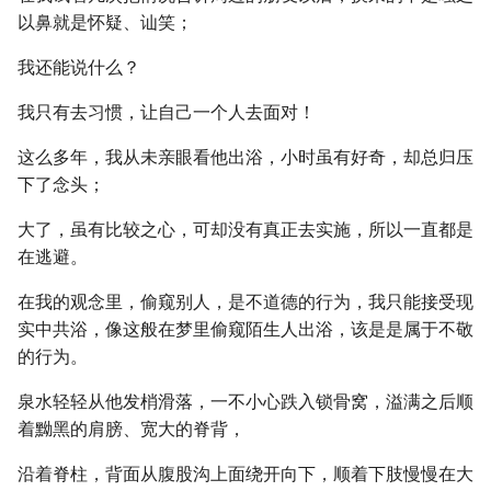
以鼻就是怀疑、讪笑；
我还能说什么？
我只有去习惯，让自己一个人去面对！
这么多年，我从未亲眼看他出浴，小时虽有好奇，却总归压
下了念头；
大了，虽有比较之心，可却没有真正去实施，所以一直都是
在逃避。
在我的观念里，偷窥别人，是不道德的行为，我只能接受现
实中共浴，像这般在梦里偷窥陌生人出浴，该是是属于不敬
的行为。
泉水轻轻从他发梢滑落，一不小心跌入锁骨窝，溢满之后顺
着黝黑的肩膀、宽大的脊背，
沿着脊柱，背面从腹股沟上面绕开向下，顺着下肢慢慢在大