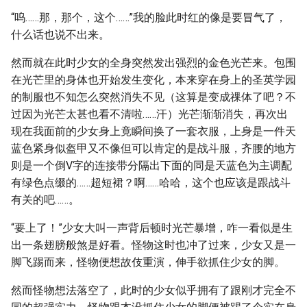
“呜……那，那个，这个……”我的脸此时红的像是要冒气了，
什么话也说不出来。
然而就在此时少女的全身突然发出强烈的金色光芒来。包围
在光芒里的身体也开始发生变化，本来穿在身上的圣英学园
的制服也不知怎么突然消失不见（这算是变成祼体了吧？不
过因为光芒太甚也看不清啦……汗）光芒渐渐消失，再次出
现在我面前的少女身上竟瞬间换了一套衣服，上身是一件天
蓝色紧身似盔甲又不像但可以肯定的是战斗服，齐腰的地方
则是一个倒V字的连接带分隔出下面的同是天蓝色为主调配
有绿色点缀的……超短裙？啊……哈哈，这个也应该是跟战斗
有关的吧……。
“要上了！”少女大叫一声背后顿时光芒暴增，咋一看似是生
出一条翅膀般煞是好看。怪物这时也冲了过来，少女又是一
脚飞踢而来，怪物便想故伎重演，伸手欲抓住少女的脚。
然而怪物想法落空了，此时的少女似乎拥有了跟刚才完全不