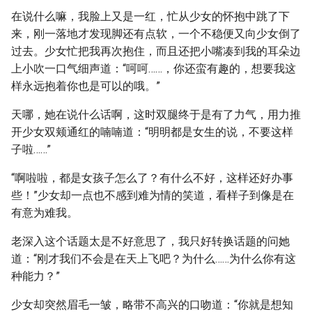
在说什么嘛，我脸上又是一红，忙从少女的怀抱中跳了下
来，刚一落地才发现脚还有点软，一个不稳便又向少女倒了
过去。少女忙把我再次抱住，而且还把小嘴凑到我的耳朵边
上小吹一口气细声道：“呵呵……，你还蛮有趣的，想要我这
样永远抱着你也是可以的哦。”
天哪，她在说什么话啊，这时双腿终于是有了力气，用力推
开少女双颊通红的喃喃道：“明明都是女生的说，不要这样
子啦……”
“啊啦啦，都是女孩子怎么了？有什么不好，这样还好办事
些！”少女却一点也不感到难为情的笑道，看样子到像是在
有意为难我。
老深入这个话题太是不好意思了，我只好转换话题的问她
道：“刚才我们不会是在天上飞吧？为什么……为什么你有这
种能力？”
少女却突然眉毛一皱，略带不高兴的口吻道：“你就是想知