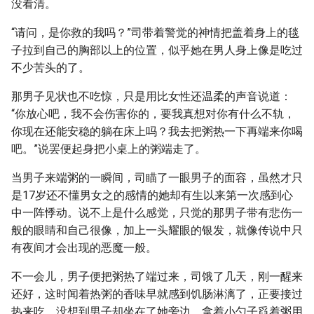
没看清。
“请问，是你救的我吗？”司带着警觉的神情把盖着身上的毯
子拉到自己的胸部以上的位置，似乎她在男人身上像是吃过
不少苦头的了。
那男子见状也不吃惊，只是用比女性还温柔的声音说道：
“你放心吧，我不会伤害你的，要我真想对你有什么不轨，
你现在还能安稳的躺在床上吗？我去把粥热一下再端来你喝
吧。”说罢便起身把小桌上的粥端走了。
当男子来端粥的一瞬间，司瞄了一眼男子的面容，虽然才只
是17岁还不懂男女之的感情的她却有生以来第一次感到心
中一阵悸动。说不上是什么感觉，只觉的那男子带有悲伤一
般的眼睛和自己很像，加上一头耀眼的银发，就像传说中只
有夜间才会出现的恶魔一般。
不一会儿，男子便把粥热了端过来，司饿了几天，刚一醒来
还好，这时闻着热粥的香味早就感到饥肠淋漓了，正要接过
热来吃，没想到男子却坐在了她旁边，拿着小勺子舀着粥用