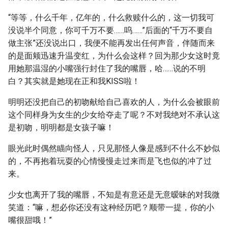
“等等，什么千年，亿年的，什么救赎什么的，这一切我可
没说半个同意，你可千万不要……呜……”后面的“千万不要自
做主张”还没说出口，我便不能再发出任何声音，伴随而来
的是面颊迅速升温变红，为什么会这样？回为那少女这时竟
用她那温湿的小嘴强行封住了我的嘴唇，哈……说的不明
白？其实就是她现在正和我KISS啦！
明明还没把自己的初吻献给自己喜欢的人，为什么会被眼前
这个同样身为女生的少女给夺走了呢？不对我绝对不承认这
是初吻，明明都是女孩子嘛！
眼光此时偶然瞄向怪人，只见那怪人像是感到不什么不妙似
的，不再抱着玩耍的心情慢慢走过来而是飞也似的冲了过
来。
少女也离开了我的嘴唇，不知是有意还是无意暧昧的对我微
笑道：“嘛，想必你还没有这种经历吧？顺带一提，你的小
嘴很甜哦！”