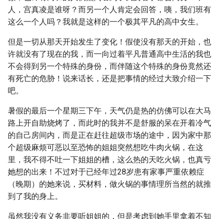
人，宫真凌是谁呀？而另一个人肯定会回答，咦，我们班有
这么一个人吗？我就是这样的一个极其平凡的高中女生。
但是一切从那天开始发生了变化！假使没有那天的开始，也
许就没有了现在的我，而一向过着平凡普通高中生活的我也
不会得到另一个特殊的身份，而伴随这个特殊的身份竟然还
有死亡的危胁！说来话长，还是把事情的经过大致介绍一下
吧。
暑假的最后一个星期三下午，天气仍是热的仿佛可以在大马
路上开自助烧烤了，而此时的我并不是舒服的呆在开着冷气
的自己房间内，而是正在赶往超级市场的途中，因为家中那
个超级麻烦可恶以至恐怖的姐姐突然想吃牛肉火锅，在这
里，我不得不吐一下姐姐的槽，这么热的天吃火锅，也真亏
她想的出来！不过对于已经年过28岁患有家事严重依赖症
（晚期）的她来说，买材料，做火锅的事情理所当然的就推
到了我的身上。
虽然我没有义务非要听姐姐的，但是考虑到她手里拿着不知