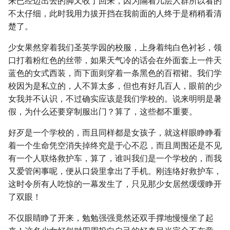
来已经迈出去的脚又收了回来，因为隔着几层人群所以看的
不太仔细，此时我用力拔开挡在我前面的人终于是稍稍看清
楚了。
少女果然穿着我们圣英学园的校服，上身着纯白色衬衫，领
口打着粉红色的丝带，如果天气冷的话会在外面套上一件天
蓝色的女式西装，而下面则穿着一条黑色的百褶裙。我们学
校因为是私立的，人不算太多，但也有好几百人，眼前的少
女我并不认识，不过确实应该是我们学校的。说来明明是暑
假，为什么还要穿制服出门？算了，这些都不重要。
好歹是一个学校的，而且同样都是女孩子，就这样眼睁睁看
着一个生命凭空消失掉终究是于心不忍，而且周围还是不见
有一个人联络救护车，算了，谁叫我们是一个学校的，而我
又爱管闲事呢，便从口袋里拿出了手机。刚连络好救护车，
这时令所有人吃惊的一幕发生了，只见那少女居然缓缓睁开
了双眼！
不仅眼睛睁了开来，勉勉强强竟然还双手撑地慢慢坐了起