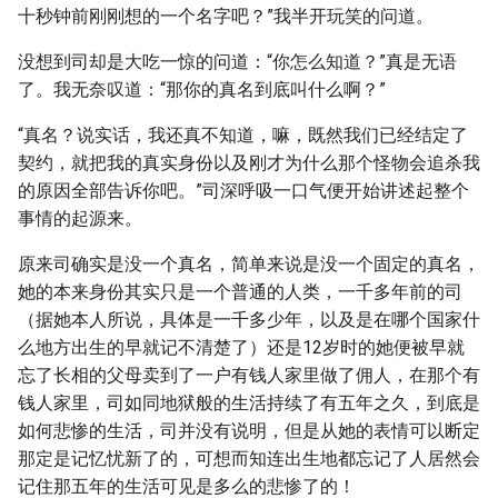
十秒钟前刚刚想的一个名字吧？”我半开玩笑的问道。
没想到司却是大吃一惊的问道：“你怎么知道？”真是无语
了。我无奈叹道：“那你的真名到底叫什么啊？”
“真名？说实话，我还真不知道，嘛，既然我们已经结定了
契约，就把我的真实身份以及刚才为什么那个怪物会追杀我
的原因全部告诉你吧。”司深呼吸一口气便开始讲述起整个
事情的起源来。
原来司确实是没一个真名，简单来说是没一个固定的真名，
她的本来身份其实只是一个普通的人类，一千多年前的司
（据她本人所说，具体是一千多少年，以及是在哪个国家什
么地方出生的早就记不清楚了）还是12岁时的她便被早就
忘了长相的父母卖到了一户有钱人家里做了佣人，在那个有
钱人家里，司如同地狱般的生活持续了有五年之久，到底是
如何悲惨的生活，司并没有说明，但是从她的表情可以断定
那定是记忆忧新了的，可想而知连出生地都忘记了人居然会
记住那五年的生活可见是多么的悲惨了的！