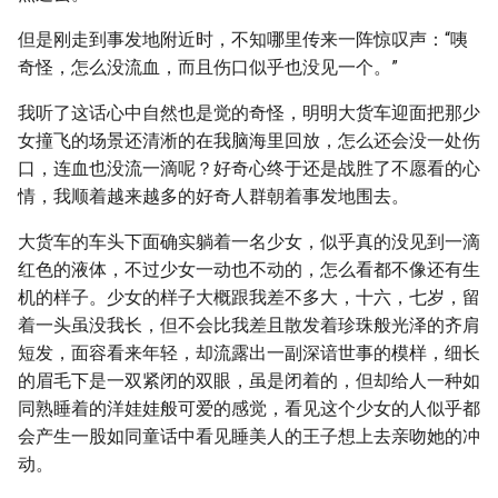
但是刚走到事发地附近时，不知哪里传来一阵惊叹声：“咦
奇怪，怎么没流血，而且伤口似乎也没见一个。”
我听了这话心中自然也是觉的奇怪，明明大货车迎面把那少
女撞飞的场景还清淅的在我脑海里回放，怎么还会没一处伤
口，连血也没流一滴呢？好奇心终于还是战胜了不愿看的心
情，我顺着越来越多的好奇人群朝着事发地围去。
大货车的车头下面确实躺着一名少女，似乎真的没见到一滴
红色的液体，不过少女一动也不动的，怎么看都不像还有生
机的样子。少女的样子大概跟我差不多大，十六，七岁，留
着一头虽没我长，但不会比我差且散发着珍珠般光泽的齐肩
短发，面容看来年轻，却流露出一副深谙世事的模样，细长
的眉毛下是一双紧闭的双眼，虽是闭着的，但却给人一种如
同熟睡着的洋娃娃般可爱的感觉，看见这个少女的人似乎都
会产生一股如同童话中看见睡美人的王子想上去亲吻她的冲
动。