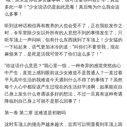
多此一举！”少女说话仍是如此恶毒！真后悔为什么我会这
么多事！
听到这种话相信再有教养的人也会受不了，正在我欲发作之
时，令车里除少女以外所有的人意想不到的事情发生了，只
听车顶上一声闷响，似有什么东西跳到了车顶上！少女猛的
一下站起来，语气更加冰冷的道：“叫你们不要管我，现在
麻烦来了，是死是活我可管不了你们这么多了！”
“你这话什么意思？”我心里一惊，一种奇异的感觉突然由心
中产生，直觉上感到眼前这少女难道不是普通人？一直过着
平凡高中生活的我难道今天遇到什么不得了的事情了？虽然
每个人心中都应该产生过现在的生活好平淡啊，如果能在自
己身上发生什么奇遇该多好的想法，不过一旦真有这种奇遇
降临到自己身上可就不是那么回事了！
第一卷 第二章 这难道是初吻吗
这时车顶上的撞击声越来越大，近而可以明显看到车顶上因