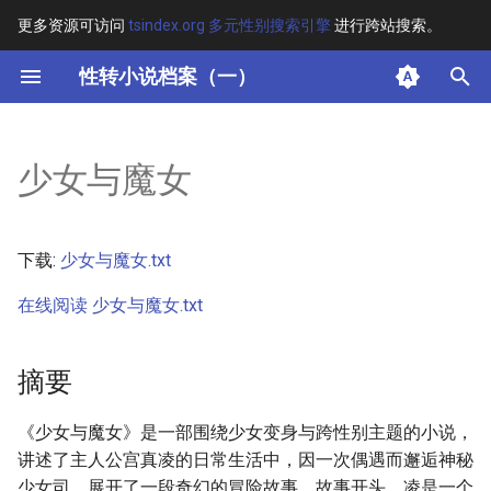
更多资源可访问
tsindex.org 多元性别搜索引擎
进行跨站搜索。
键
性转小说档案（一）
入
摘要
以
少女与魔女
开
其他信息 [Processed Page
Metadata]
始
下载:
少女与魔女.txt
搜
正文
在线阅读 少女与魔女.txt
索
摘要
《少女与魔女》是一部围绕少女变身与跨性别主题的小说，
讲述了主人公宫真凌的日常生活中，因一次偶遇而邂逅神秘
少女司，展开了一段奇幻的冒险故事。故事开头，凌是一个