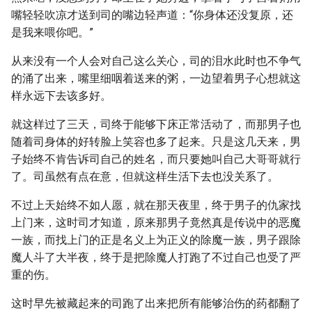
嘴轻轻吹凉才送到司的嘴边轻声道：“你身体还没复原，还
是我来喂你吧。”
从来没有一个人会对自己这么关心，司的泪水此时也不争气
的涌了出来，嘴里细咽着送来的粥，一边望着男子心想就这
样永远下去该多好。
就这样过了三天，司终于能够下床正常活动了，而那男子也
随着司身体的好转脸上笑容也多了起来。只是这几天来，男
子始终不肯告诉司自己的姓名，而只要她叫自己大哥哥就行
了。司虽然有点在意，但就这样生活下去也没关系了。
不过上天始终不如人愿，就在那天夜里，终于男子的仇家找
上门来，这时司才知道，原来那男子竟然真是传说中的恶魔
一族，而找上门的正是名义上为正义的除魔一族，男子跟除
魔人斗了大半夜，终于是把除魔人打跑了不过自己也受了严
重的伤。
这时早先被藏起来的司跑了出来把所有能够治伤的药都翻了