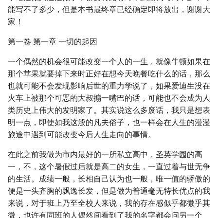
能写不了多少，但是本书最终章已经确定即将放出，谢谢大
家！
第一卷 第一章 一切的起因
一个偶然的机会很可能改变一个人的一生，就像牛顿如果在
那个苹果就要掉下来时正好在想今天晚餐吃什么的话，那么
也就可能不会发现影响后世的重力学说了，如果爱迪生没在
火车上被那个可恶的大叔搧一嘴巴的话，可能也不会成为人
类历史上伟大的发明家了。其实说这么多废话，我只是想表
明一点，即使如我这般的凡夫俗子，也一样会在人生的漫漫
旅途中遇到可能改变今后人生走向的事情。
在此之前我做为市内最好的一所私立高中，圣英学园的高
一，不，这个暑假过后就是高二的女生，一直过着与世无争
的生活。成绩一般，长相自己认为也一般，唯一值的骄傲的
便是一头齐胸的飘逸长发，但是做为普通毫无特长优点的我
来说，对于班上乃至全校人来说，我的存在感似乎都微乎其
微，也许有同班的人偶然间看到了我的名字都会问另一个