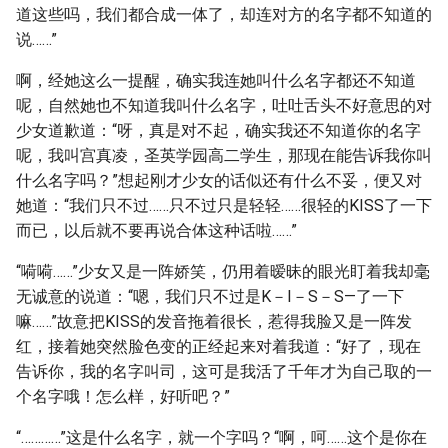
道这些吗，我们都合成一体了，却连对方的名字都不知道的
说……”
啊，经她这么一提醒，确实我连她叫什么名字都还不知道
呢，自然她也不知道我叫什么名字，吐吐舌头不好意思的对
少女道歉道：“呀，真是对不起，确实我还不知道你的名字
呢，我叫宫真凌，圣英学园高二学生，那现在能告诉我你叫
什么名字吗？”想起刚才少女的话似还有什么不妥，便又对
她道：“我们只不过……只不过只是轻轻……很轻的KISS了一下
而已，以后就不要再说合体这种话啦……”
“嗬嗬……”少女又是一阵娇笑，仍用着暧昧的眼光盯着我却毫
无诚意的说道：“嗯，我们只不过是K－I－S－S—了一下
嘛……”故意把KISS的发音拖着很长，惹得我脸又是一阵发
红，接着她突然脸色变的正经起来对着我道：“好了，现在
告诉你，我的名字叫司，这可是我活了千年才为自己取的一
个名字哦！怎么样，好听吧？”
“…………”这是什么名字，就一个字吗？“啊，呵……这个是你在