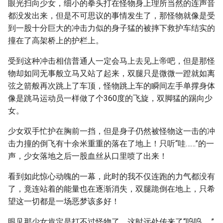
眼光扫向少女，细小的拳头打在怪物身上理所当然的连声音
都没发出来，但是不可思议的事情发生了，那怪物就像是受
到一股十分巨大的冲击力似的身子猛的被摔下救护车结实的
撞在了高架桥上的护栏上。
受到这种冲击相信普通人一定会马上去见上帝吧，但是那怪
物却如同无事般立马又站了起来，双腿只是微微一蹬就如离
弦之箭般再次跳上了车顶，怪物跳上车的瞬间左手单撑身体
像是跳马运动员一样做了个360度的飞旋，双脚猛的踢向少
女。
少女双手忙护在胸前一挡，但是身子仍然被怪物这一击的冲
击力撞的倒飞有十余米重重的落在了地上！只听“哇……”的一
声，少女落地之后一股血丝从口里喷了出来！
看到如此惊心动魄的一幕，此时的我不仅连跑的力气都没有
了，竟连站着的能量也在逐渐消失，双腿跪倒在地上，只希
望这一切都是一场恶梦该多好！
眼见那少女肯定是打不过怪物了，这时远处传来了“呜呜……”