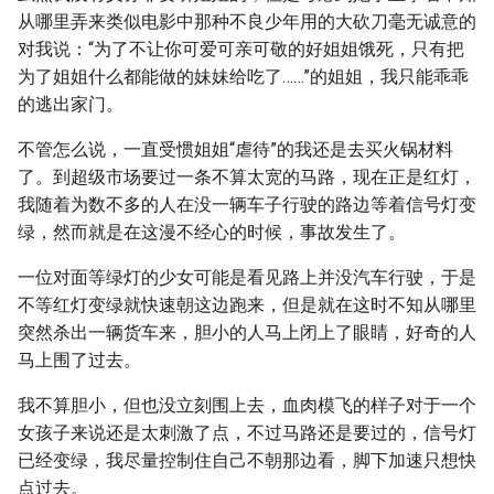
从哪里弄来类似电影中那种不良少年用的大砍刀毫无诚意的
对我说：“为了不让你可爱可亲可敬的好姐姐饿死，只有把
为了姐姐什么都能做的妹妹给吃了……”的姐姐，我只能乖乖
的逃出家门。
不管怎么说，一直受惯姐姐“虐待”的我还是去买火锅材料
了。到超级市场要过一条不算太宽的马路，现在正是红灯，
我随着为数不多的人在没一辆车子行驶的路边等着信号灯变
绿，然而就是在这漫不经心的时候，事故发生了。
一位对面等绿灯的少女可能是看见路上并没汽车行驶，于是
不等红灯变绿就快速朝这边跑来，但是就在这时不知从哪里
突然杀出一辆货车来，胆小的人马上闭上了眼睛，好奇的人
马上围了过去。
我不算胆小，但也没立刻围上去，血肉模飞的样子对于一个
女孩子来说还是太刺激了点，不过马路还是要过的，信号灯
已经变绿，我尽量控制住自己不朝那边看，脚下加速只想快
点过去。