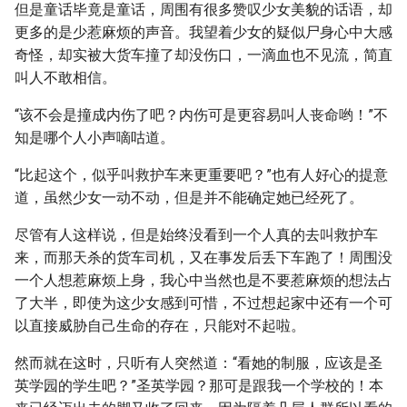
但是童话毕竟是童话，周围有很多赞叹少女美貌的话语，却
更多的是少惹麻烦的声音。我望着少女的疑似尸身心中大感
奇怪，却实被大货车撞了却没伤口，一滴血也不见流，简直
叫人不敢相信。
“该不会是撞成内伤了吧？内伤可是更容易叫人丧命哟！”不
知是哪个人小声嘀咕道。
“比起这个，似乎叫救护车来更重要吧？”也有人好心的提意
道，虽然少女一动不动，但是并不能确定她已经死了。
尽管有人这样说，但是始终没看到一个人真的去叫救护车
来，而那天杀的货车司机，又在事发后丢下车跑了！周围没
一个人想惹麻烦上身，我心中当然也是不要惹麻烦的想法占
了大半，即使为这少女感到可惜，不过想起家中还有一个可
以直接威胁自己生命的存在，只能对不起啦。
然而就在这时，只听有人突然道：“看她的制服，应该是圣
英学园的学生吧？”圣英学园？那可是跟我一个学校的！本