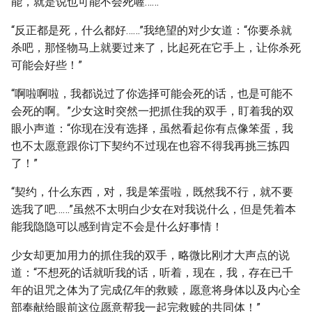
能，就是说也可能不会死喔……”
“反正都是死，什么都好……”我绝望的对少女道：“你要杀就
杀吧，那怪物马上就要过来了，比起死在它手上，让你杀死
可能会好些！”
“啊啦啊啦，我都说过了你选择可能会死的话，也是可能不
会死的啊。”少女这时突然一把抓住我的双手，盯着我的双
眼小声道：“你现在没有选择，虽然看起你有点像笨蛋，我
也不太愿意跟你订下契约不过现在也容不得我再挑三拣四
了！”
“契约，什么东西，对，我是笨蛋啦，既然我不行，就不要
选我了吧……”虽然不太明白少女在对我说什么，但是凭着本
能我隐隐可以感到肯定不会是什么好事情！
少女却更加用力的抓住我的双手，略微比刚才大声点的说
道：“不想死的话就听我的话，听着，现在，我，存在已千
年的诅咒之体为了完成亿年的救赎，愿意将身体以及内心全
部奉献给眼前这位愿意帮我一起完救赎的共同体！”