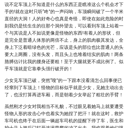
说不定车顶上不知道是什么的东西正是瞧准这么个机会才下
手的!就在这时只听“咚”的一声闷响，车顶瞬间破了一个半米
直径的大洞！人的好奇心也真是奇怪，即使在如此危险的时
刻我仍是怯生生的往那个洞外望去，可以看到车顶上站着一
个与其说是人不如说更像是怪物的东西!有着人的形状，但
是完全是普通人体形的两倍不止，身上的肌肉极其发达，全
身上下泛着暗绿色的光芒，应该是头的部位也比普通人的头
要大上两圈，没有头发，而且头上也堆着结实的肌肉！两条
胳膊估计比我的腰身还要粗！至于大腿就更不成比例了。似
乎车顶就是它靠拳头强行破开的！
少女见车顶已破，突然“嗖”的一下跟本没看清怎么回事便已
经窜到了车顶上！怪物的目标似乎就是少女，见她主动出去
了，也没打算再进车厢，而是朝着少女举起了粗壮的手臂！
虽然刚才少女对我相当不礼貌，不过眼见着她马上就要遭受
怪物人形的攻击心中也着实为她捏了把汗！就在这时，救护
车司机也终于在后面一辆超车司机的提醒下停了车，医生和
护士马上把后门打开连滚带爬的冲了出去，我也跟着他们跳