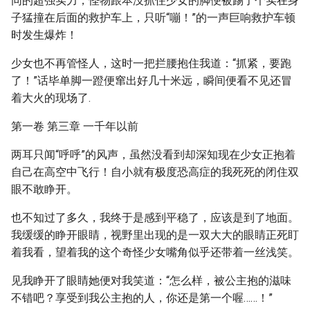
同的超强实力，怪物跟本没抓住少女的脚便被踢了个实在身
子猛撞在后面的救护车上，只听“嘣！”的一声巨响救护车顿
时发生爆炸！
少女也不再管怪人，这时一把拦腰抱住我道：“抓紧，要跑
了！”话毕单脚一蹬便窜出好几十米远，瞬间便看不见还冒
着大火的现场了.
第一卷 第三章 一千年以前
两耳只闻“呼呼”的风声，虽然没看到却深知现在少女正抱着
自己在高空中飞行！自小就有极度恐高症的我死死的闭住双
眼不敢睁开。
也不知过了多久，我终于是感到平稳了，应该是到了地面。
我缓缓的睁开眼睛，视野里出现的是一双大大的眼睛正死盯
着我看，望着我的这个奇怪少女嘴角似乎还带着一丝浅笑。
见我睁开了眼睛她便对我笑道：“怎么样，被公主抱的滋味
不错吧？享受到我公主抱的人，你还是第一个喔……！”