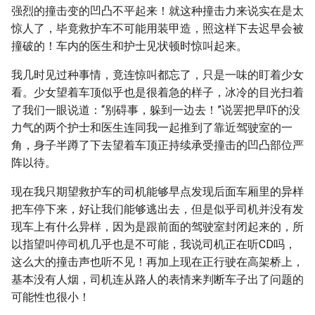
强烈的撞击变的凹凸不平起来！就这种撞击力来说实在是太
惊人了，毕竟救护车不可能用装甲造，照这样下去迟早会被
撞破的！车内的医生和护士见状顿时惊叫起来。
我几时见过种事情，竟连惊叫都忘了，只是一味的盯着少女
看。少女望着车顶似乎也是很着急的样子，冰冷的目光扫着
了我们一眼说道：“别碍事，躲到一边去！”说罢把早吓的没
力气的两个护士和医生连同我一起推到了靠近驾驶室的一
角，身子半蹲了下去望着车顶正持续承受撞击的凹凸部位严
阵以待。
现在我只期望救护车的司机能够早点发现后面车厢里的异样
把车停下来，好让我们能够逃出去，但是似乎司机并没有发
现车上有什么异样，因为是跟前面的驾驶室封闭起来的，所
以指望叫停司机几乎也是不可能，我说司机正在听CD吗，
这么大的撞击声也听不见！再加上现在正行驶在高架桥上，
基本没有人烟，司机连从路人的表情来判断车子出了问题的
可能性也很小！