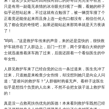
来！这名少女好似对四周投向自己的好奇目光完全不在意，
只是有用一副毫无表情的冰冷眼光扫视了一圈，看她的样子
似乎还想站起来，不过这就有点勉强了，被一辆货车撞了个
正着竟还能坐起来而且身上连一处伤口都没有，相信任何人
见了都会觉的奇怪吧，如果还能站起来那简单就是天方夜谈
了！
“呜呜……”这是救护车传来的声音，来的还是蛮快的，很快救
护车就停在了人群边上，后门一打开，两个穿着白大褂的护
士就迅速推着床车跑了过来，后面还跟着一个看似医生的中
年女性。
人群见救护车来了已经自觉的让出一条过道来，医生先冲了
过来，只道她是来检查少女伤情，却没想到她只是向众人问
道：“是谁叫的救护车？”人群顿时鸦雀无声。看样子这医生
似乎是想找个负责的人出来，不然不会把女孩子送上救护车
的！
真是没一点救死扶伤优先的医德！本来看到救护车既然已经