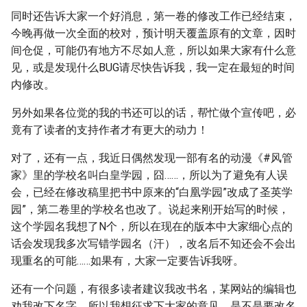
同时还告诉大家一个好消息，第一卷的修改工作已经结束，
今晚再做一次全面的校对，预计明天覆盖原有的文章，因时
间仓促，可能仍有地方不尽如人意，所以如果大家有什么意
见，或是发现什么BUG请尽快告诉我，我一定在最短的时间
内修改。
另外如果各位觉的我的书还可以的话，帮忙做个宣传吧，必
竟有了读者的支持作者才有更大的动力！
对了，还有一点，我近日偶然发现一部有名的动漫《#风管
家》里的学校名叫白皇学园，囧……，所以为了避免有人误
会，已经在修改稿里把书中原来的“白凰学园”改成了圣英学
园”，第二卷里的学校名也改了。说起来刚开始写的时候，
这个学园名我想了N个，所以在现在的版本中大家细心点的
话会发现我多次写错学园名（汗），改名后不知还会不会出
现重名的可能……如果有，大家一定要告诉我呀。
还有一个问题，有很多读者建议我改书名，某网站的编辑也
劝我改下名字，所以我想征求下大家的意见，是不是要改名