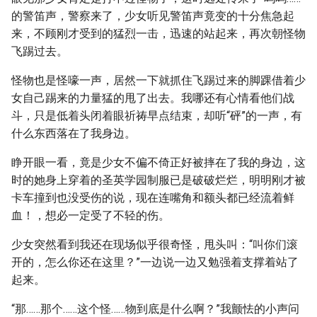
的警笛声，警察来了，少女听见警笛声竟变的十分焦急起
来，不顾刚才受到的猛烈一击，迅速的站起来，再次朝怪物
飞踢过去。
怪物也是怪嚎一声，居然一下就抓住飞踢过来的脚踝借着少
女自己踢来的力量猛的甩了出去。我哪还有心情看他们战
斗，只是低着头闭着眼祈祷早点结束，却听“砰”的一声，有
什么东西落在了我身边。
睁开眼一看，竟是少女不偏不倚正好被摔在了我的身边，这
时的她身上穿着的圣英学园制服已是破破烂烂，明明刚才被
卡车撞到也没受伤的说，现在连嘴角和额头都已经流着鲜
血！，想必一定受了不轻的伤。
少女突然看到我还在现场似乎很奇怪，甩头叫：“叫你们滚
开的，怎么你还在这里？”一边说一边又勉强着支撑着站了
起来。
“那……那个……这个怪……物到底是什么啊？”我颤怯的小声问