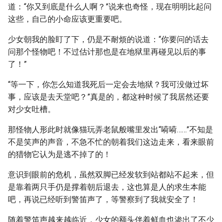
道：“你又到底是什么人啊？”说来也奇怪，现在明明比起问
这些，自己的小命应该更重要吧。
少女朝我的脸盯了下，仍是不耐烦的说道：“你要问的话去
问那个怪物吧！不过估计那也是在地狱里再碰见以后的事
了！”
“等一下，你怎么知道我死后一定会去地狱？我可没做过坏
事，应该是去天堂吧？”真是的，都这种时候了我居然还要
对少女吐槽。
那怪物人形此时就像猫玩弄老鼠般嘴里发出“嗬嗬……”不知是
不是笑声的声音，不急不忙的朝着我们这边走来，看来眼前
的猎物它认为是逃不掉了的！
意识到眼前的危机，虽然双脚已经发软到站都站不起来，但
是靠着两只手仍是撑着朝后退去，这也算是人的求生本能
吧，再说已经听到警笛声了，等警察到了我就安全了！
随着警笛声越来越临近，少女的额头伴着鲜血也渗出了不少