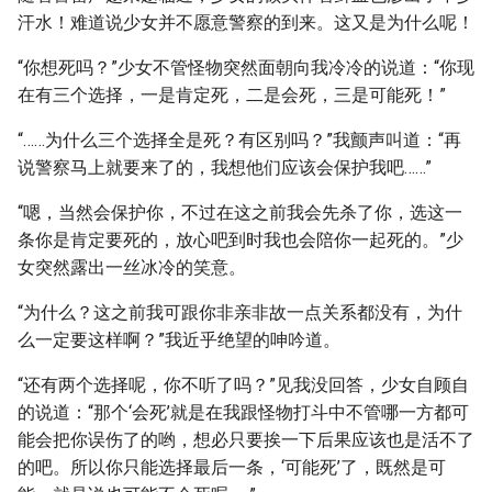
汗水！难道说少女并不愿意警察的到来。这又是为什么呢！
“你想死吗？”少女不管怪物突然面朝向我冷冷的说道：“你现
在有三个选择，一是肯定死，二是会死，三是可能死！”
“……为什么三个选择全是死？有区别吗？”我颤声叫道：“再
说警察马上就要来了的，我想他们应该会保护我吧……”
“嗯，当然会保护你，不过在这之前我会先杀了你，选这一
条你是肯定要死的，放心吧到时我也会陪你一起死的。”少
女突然露出一丝冰冷的笑意。
“为什么？这之前我可跟你非亲非故一点关系都没有，为什
么一定要这样啊？”我近乎绝望的呻吟道。
“还有两个选择呢，你不听了吗？”见我没回答，少女自顾自
的说道：“那个‘会死’就是在我跟怪物打斗中不管哪一方都可
能会把你误伤了的哟，想必只要挨一下后果应该也是活不了
的吧。所以你只能选择最后一条，‘可能死’了，既然是可