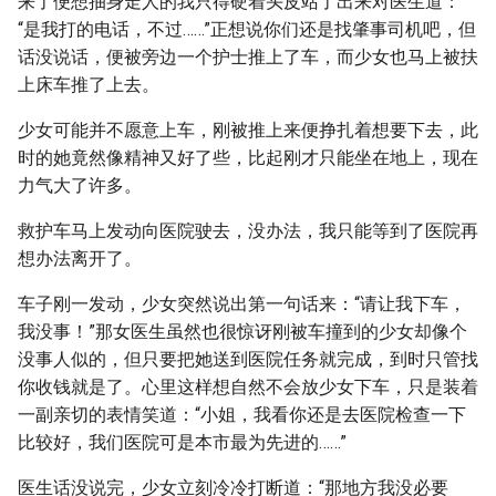
来了便想抽身走人的我只得硬着头皮站了出来对医生道：
“是我打的电话，不过……”正想说你们还是找肇事司机吧，但
话没说话，便被旁边一个护士推上了车，而少女也马上被扶
上床车推了上去。
少女可能并不愿意上车，刚被推上来便挣扎着想要下去，此
时的她竟然像精神又好了些，比起刚才只能坐在地上，现在
力气大了许多。
救护车马上发动向医院驶去，没办法，我只能等到了医院再
想办法离开了。
车子刚一发动，少女突然说出第一句话来：“请让我下车，
我没事！”那女医生虽然也很惊讶刚被车撞到的少女却像个
没事人似的，但只要把她送到医院任务就完成，到时只管找
你收钱就是了。心里这样想自然不会放少女下车，只是装着
一副亲切的表情笑道：“小姐，我看你还是去医院检查一下
比较好，我们医院可是本市最为先进的……”
医生话没说完，少女立刻冷冷打断道：“那地方我没必要