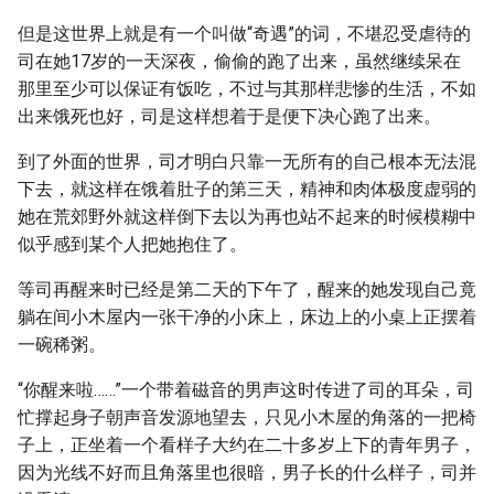
但是这世界上就是有一个叫做“奇遇”的词，不堪忍受虐待的
司在她17岁的一天深夜，偷偷的跑了出来，虽然继续呆在
那里至少可以保证有饭吃，不过与其那样悲惨的生活，不如
出来饿死也好，司是这样想着于是便下决心跑了出来。
到了外面的世界，司才明白只靠一无所有的自己根本无法混
下去，就这样在饿着肚子的第三天，精神和肉体极度虚弱的
她在荒郊野外就这样倒下去以为再也站不起来的时候模糊中
似乎感到某个人把她抱住了。
等司再醒来时已经是第二天的下午了，醒来的她发现自己竟
躺在间小木屋内一张干净的小床上，床边上的小桌上正摆着
一碗稀粥。
“你醒来啦……”一个带着磁音的男声这时传进了司的耳朵，司
忙撑起身子朝声音发源地望去，只见小木屋的角落的一把椅
子上，正坐着一个看样子大约在二十多岁上下的青年男子，
因为光线不好而且角落里也很暗，男子长的什么样子，司并